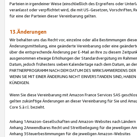
Parteien in irgendeiner Weise (einschließlich des Ergreifens oder Unt
veranlasst oder verpflichtet wird, die mit US-Gesetzen, Vorschriften,
für eine der Parteien dieser Vereinbarung gelten.
13.Änderungen
Wir behalten uns das Recht vor, einzelne oder alle Bestimmungen diese
Änderungsmitteilung, eine geänderte Vereinbarung oder eine geänderte 
über die entsprechende Änderung per E-Mail an Ihre zu diesem Zeitpun
ausgenommen etwaige Erhöhungen der Standardvergütung im Rahmen
Datum, jedoch frühestens sieben Kalendertage nach dem Datum, an de
PARTNERPROGRAMM NACH DEM DATUM DES WIRKSAMWERDENS DER Ä
WENN SIE MIT EINER ÄNDERUNG NICHT EINVERSTANDEN SIND, HABEN S
KÜNDIGEN.
Wenn Sie diese Vereinbarung mit Amazon France Services SAS geschlo
gelten zukünftige Änderungen an dieser Vereinbarung für Sie und Ama
Core S.à r.l. bezieht.
Anhang 1Amazon-Gesellschaften und Amazon-Websites nach Ländern
Anhang 2Anwendbares Recht und Streitbeilegung für die jeweiligen 
Anhang 3Steuerbestimmungen für die jeweiligen Amazon-Websites