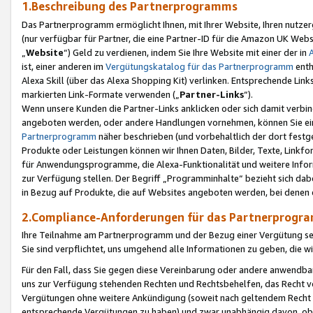
1.Beschreibung des Partnerprogramms
Das Partnerprogramm ermöglicht Ihnen, mit Ihrer Website, Ihren nutzer
(nur verfügbar für Partner, die eine Partner-ID für die Amazon UK We
„
Website
“) Geld zu verdienen, indem Sie Ihre Website mit einer der in
ist, einer anderen im
Vergütungskatalog für das Partnerprogramm
enth
Alexa Skill (über das Alexa Shopping Kit) verlinken. Entsprechende Lin
markierten Link-Formate verwenden („
Partner-Links
“).
Wenn unsere Kunden die Partner-Links anklicken oder sich damit verbi
angeboten werden, oder andere Handlungen vornehmen, können Sie eine
Partnerprogramm
näher beschrieben (und vorbehaltlich der dort festg
Produkte oder Leistungen können wir Ihnen Daten, Bilder, Texte, Linkfo
für Anwendungsprogramme, die Alexa-Funktionalität und weitere Inf
zur Verfügung stellen. Der Begriff „Programminhalte“ bezieht sich dabe
in Bezug auf Produkte, die auf Websites angeboten werden, bei denen 
2.Compliance-Anforderungen für das Partnerprog
Ihre Teilnahme am Partnerprogramm und der Bezug einer Vergütung setz
Sie sind verpflichtet, uns umgehend alle Informationen zu geben, die w
Für den Fall, dass Sie gegen diese Vereinbarung oder andere anwendba
uns zur Verfügung stehenden Rechten und Rechtsbehelfen, das Recht vo
Vergütungen ohne weitere Ankündigung (soweit nach geltendem Recht z
entsprechende Vergütungen zu haben) und zwar unabhängig davon, ob 