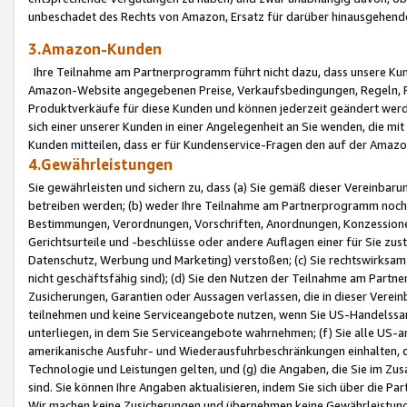
unbeschadet des Rechts von Amazon, Ersatz für darüber hinausgehen
3.Amazon-Kunden
Ihre Teilnahme am Partnerprogramm führt nicht dazu, dass unsere Kun
Amazon-Website angegebenen Preise, Verkaufsbedingungen, Regeln, Ri
Produktverkäufe für diese Kunden und können jederzeit geändert werde
sich einer unserer Kunden in einer Angelegenheit an Sie wenden, die 
Kunden mitteilen, dass er für Kundenservice-Fragen den auf der Ama
4.Gewährleistungen
Sie gewährleisten und sichern zu, dass (a) Sie gemäß dieser Vereinba
betreiben werden; (b) weder Ihre Teilnahme am Partnerprogramm noch d
Bestimmungen, Verordnungen, Vorschriften, Anordnungen, Konzessionen,
Gerichtsurteile und -beschlüsse oder andere Auflagen einer für Sie zu
Datenschutz, Werbung und Marketing) verstoßen; (c) Sie rechtswirksam 
nicht geschäftsfähig sind); (d) Sie den Nutzen der Teilnahme am Partne
Zusicherungen, Garantien oder Aussagen verlassen, die in dieser Verein
teilnehmen und keine Serviceangebote nutzen, wenn Sie US-Handelssa
unterliegen, in dem Sie Serviceangebote wahrnehmen; (f) Sie alle US
amerikanische Ausfuhr- und Wiederausfuhrbeschränkungen einhalten, 
Technologie und Leistungen gelten, und (g) die Angaben, die Sie im 
sind. Sie können Ihre Angaben aktualisieren, indem Sie sich über die 
Wir machen keine Zusicherungen und übernehmen keine Gewährleistun