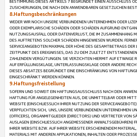
BESTIMMUNG DIESES ARTIKELS 7 BEGRÜNDET EINEN AUSSCHLUSS 
ZUSICHERUNGEN, DIE NACH DEN ANWENDBAREN GESETZLICHEN BE
8.Haftungsbeschränkungen
WEDER WIR NOCH UNSERE VERBUNDENEN UNTERNEHMEN ODER LIZEN
ODER EXEMPLARISCHE SCHÄDEN ODER SCHÄDEN AUFGRUND ENTGANG
NUTZUNGSAUSFALL ODER DATENVERLUST, DIE IM ZUSAMMENHANG MI
DES AUFTRETENS SOLCHER SCHÄDEN HINGEWIESEN WURDEN. FERN
SERVICEANGEBOTEN MAXIMAL DER HÖHE DES GESAMTBETRAGS DER 
ZEITPUNKT DES EREIGNISSES, DAS ZU DEM ZULETZT ENTSTANDENE
ZAHLENDEN VERGÜTUNGEN. SIE VERZICHTEN HIERMIT AUF ETWAIGE 
AUF ERFÜLLUNGSKLAGE, UNTERLASSUNGSKLAGE ODER ANDERE RECHT
DIESES ABSATZES BEGRÜNDET EINE EINSCHRÄNKUNG VON HAFTUNG
EINGESCHRÄNKT WERDEN KÖNNEN.
9.Haftungsfreistellung
SOFERN UND SOWEIT EIN HAFTUNGSAUSSCHLUSS NACH DEN ANWENDB
HAFTUNG FÜR ANGELEGENHEITEN AUS, DIE UNMITTELBAR ODER MITT
WEBSITE (EINSCHLIESSLICH IHRER NUTZUNG DER SERVICEANGEBOTE)
VERPFLICHTEN SICH, UNS, UNSERE VERBUNDENEN UNTERNEHMEN UN
(OFFICERS), ORGANMITGLIEDER (DIRECTORS) UND VERTRETER VON 
AUSLAGEN (EINSCHLIESSLICH ANGEMESSENER ANWALTSGEBÜHREN) FR
IHRER WEBSITE BZW. AUF IHRER WEBSITE ERSCHEINENDEM MATERIAL
MATERIALS MIT ANDEREN APPLIKATIONEN, INHALTEN ODER PROZESSE