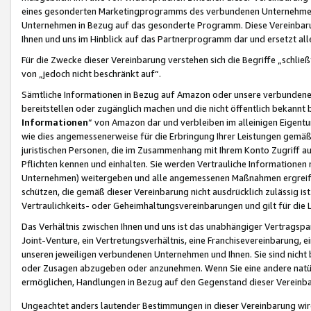
eines gesonderten Marketingprogramms des verbundenen Unternehmens
Unternehmen in Bezug auf das gesonderte Programm. Diese Vereinbarung
Ihnen und uns im Hinblick auf das Partnerprogramm dar und ersetzt al
Für die Zwecke dieser Vereinbarung verstehen sich die Begriffe „schließ
von „jedoch nicht beschränkt auf“.
Sämtliche Informationen in Bezug auf Amazon oder unsere verbunde
bereitstellen oder zugänglich machen und die nicht öffentlich bekannt bz
Informationen
“ von Amazon dar und verbleiben im alleinigen Eigent
wie dies angemessenerweise für die Erbringung Ihrer Leistungen gemäß d
juristischen Personen, die im Zusammenhang mit Ihrem Konto Zugriff au
Pflichten kennen und einhalten. Sie werden Vertrauliche Informationen 
Unternehmen) weitergeben und alle angemessenen Maßnahmen ergreifen
schützen, die gemäß dieser Vereinbarung nicht ausdrücklich zulässig is
Vertraulichkeits- oder Geheimhaltungsvereinbarungen und gilt für die
Das Verhältnis zwischen Ihnen und uns ist das unabhängiger Vertragspa
Joint-Venture, ein Vertretungsverhältnis, eine Franchisevereinbarung, 
unseren jeweiligen verbundenen Unternehmen und Ihnen. Sie sind ni
oder Zusagen abzugeben oder anzunehmen. Wenn Sie eine andere natürli
ermöglichen, Handlungen in Bezug auf den Gegenstand dieser Vereinbar
Ungeachtet anders lautender Bestimmungen in dieser Vereinbarung wird