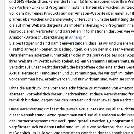
und SMS-Nachrichten. Ferner dürfen wir (a) Informationen über Ihre We
von Partner-Links und Programminhalten erhalten überwachen, aufzei
vor dem Kauf eines Produkts auf der Amazon-Website über einen auf Ih
prüfen, überwachen und anderweitig untersuchen, um die Einhaltung dies
die auf Ihrer Website dargestellte Implementierung von Programminhalt
reproduzieren, verbreiten und darstellen. Informationen darüber, wie w
Amazon-Datenschutzerklärung in
Anhang 4
.
Sie bestätigen und sind damit einverstanden, dass (a) wir und unsere 
(Traffic) anregen können, zu Bedingungen, die von den in dieser Vere
Unternehmen jederzeit (unmittelbar oder mittelbar) Websites oder Appl
Ihrer Website im Wettbewerb stehen, (c) ein Versäumnis unsererseits, I
Verzicht auf unser Recht darstellt, die betroffene oder eine andere B
Aktualisierungen, Handlungen und Zustimmungen, die wir ggf. im Rahme
vorgenommen bzw. erteilt werden und nur wirksam sind, wenn sie schri
Ohne die ausdrückliche vorherige schriftliche Zustimmung von Amazon
abtreten. Vorbehaltlich dieser Einschränkung ist diese Vereinbarung f
rechtlich bindend, gegenüber den Parteien und ihren jeweiligen Rech
Diese Vereinbarung umfasst die jeweils aktuellste Fassung aller Richtli
dieser Vereinbarung Bezug genommen wird und alle anderen Richtlinie
des Partnerprogramms zur Verfügung gestellt werden („
Programmric
verpflichten sich zu deren Einhaltung. Im Falle von Widersprüchen zwi
maßgeblich. Im Falle von Widersprüchen zwischen dieser Vereinbarun