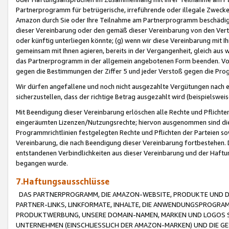
Partnerprogramm für betrügerische, irreführende oder illegale Zwecke
Amazon durch Sie oder Ihre Teilnahme am Partnerprogramm beschädig
dieser Vereinbarung oder den gemäß dieser Vereinbarung von den Vertr
oder künftig unterliegen könnte; (g) wenn wir diese Vereinbarung mit I
gemeinsam mit Ihnen agieren, bereits in der Vergangenheit, gleich aus
das Partnerprogramm in der allgemein angebotenen Form beenden. Vors
gegen die Bestimmungen der Ziffer 5 und jeder Verstoß gegen die Prog
Wir dürfen angefallene und noch nicht ausgezahlte Vergütungen nach 
sicherzustellen, dass der richtige Betrag ausgezahlt wird (beispielsw
Mit Beendigung dieser Vereinbarung erlöschen alle Rechte und Pflichte
eingeräumten Lizenzen/Nutzungsrechte; hiervon ausgenommen sind die in 
Programmrichtlinien festgelegten Rechte und Pflichten der Parteien sow
Vereinbarung, die nach Beendigung dieser Vereinbarung fortbestehen. D
entstandenen Verbindlichkeiten aus dieser Vereinbarung und der Haft
begangen wurde.
7.Haftungsausschlüsse
DAS PARTNERPROGRAMM, DIE AMAZON-WEBSITE, PRODUKTE UND DI
PARTNER-LINKS, LINKFORMATE, INHALTE, DIE ANWENDUNGSPROGR
PRODUKTWERBUNG, UNSERE DOMAIN-NAMEN, MARKEN UND LOGOS S
UNTERNEHMEN (EINSCHLIESSLICH DER AMAZON-MARKEN) UND DIE GE