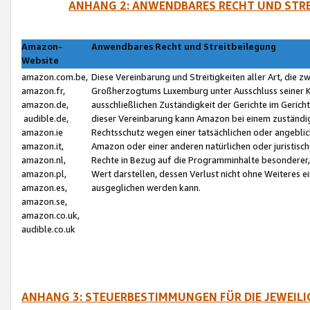
ANHANG 2: ANWENDBARES RECHT UND STRE
Amazon-
Anwendbares Recht und Streitbeilegung
Website
amazon.com.be,
Diese Vereinbarung und Streitigkeiten aller Art, die 
amazon.fr,
Großherzogtums Luxemburg unter Ausschluss seiner Kol
amazon.de,
ausschließlichen Zuständigkeit der Gerichte im Geri
audible.de,
dieser Vereinbarung kann Amazon bei einem zuständig
amazon.ie
Rechtsschutz wegen einer tatsächlichen oder angebli
amazon.it,
Amazon oder einer anderen natürlichen oder juristisc
amazon.nl,
Rechte in Bezug auf die Programminhalte besonderer,
amazon.pl,
Wert darstellen, dessen Verlust nicht ohne Weiteres e
amazon.es,
ausgeglichen werden kann.
amazon.se,
amazon.co.uk,
audible.co.uk
ANHANG 3: STEUERBESTIMMUNGEN FÜR DIE JEWEIL