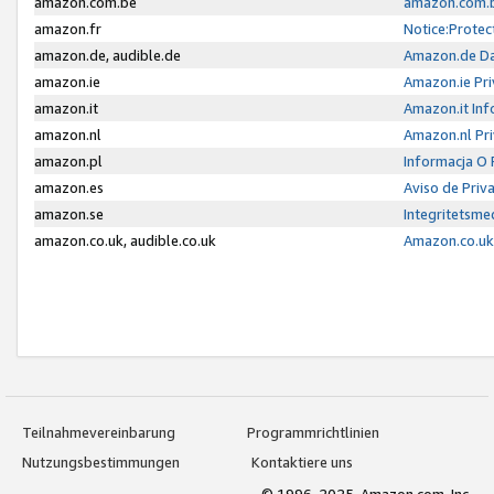
amazon.com.be
amazon.com.b
amazon.fr
Notice:Protec
amazon.de, audible.de
Amazon.de Da
amazon.ie
Amazon.ie Pri
amazon.it
Amazon.it Inf
amazon.nl
Amazon.nl Pri
amazon.pl
Informacja O
amazon.es
Aviso de Priv
amazon.se
Integritetsm
amazon.co.uk, audible.co.uk
Amazon.co.uk 
Teilnahmevereinbarung
Programmrichtlinien
Nutzungsbestimmungen
Kontaktiere uns