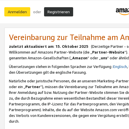
Anmelden
Registrieren
oder
Vereinbarung zur Teilnahme am 
zuletzt aktualisiert am
:
15. Oktober 2025
(Derzeitige Partner - 
Willkommen auf Amazons Partner-Website (die „
Partner-Website
“)
genannten Amazon-Gesellschaften („
Amazon
“ oder „
uns
“ oder ähnli
Übersetzungen stehen in folgenden Sprachen zur Verfügung :
Englisch
,
den Übersetzungen gilt die englische Fassung.
Natürliche oder juristische Personen, die an unserem Marketing-Partn
oder ein „
Partner
“), müssen die Vereinbarung zur Teilnahme am Ama
Ihrer Anmeldung auf bzw. Nutzung der Partner-Website stimmen Sie die
zu, die durch Bezugnahme einen wesentlichen Bestandteil dieser Verei
Partnerprogramm, die IP-Lizenz für das Partnerprogramm, den Vergütu
Partnerprogramm). Inhalte, die du auf der Website Amazon.com veröffe
des Verbots von Kundenrezensionen, die gegen eine Vergütung erstellt, 
durch.