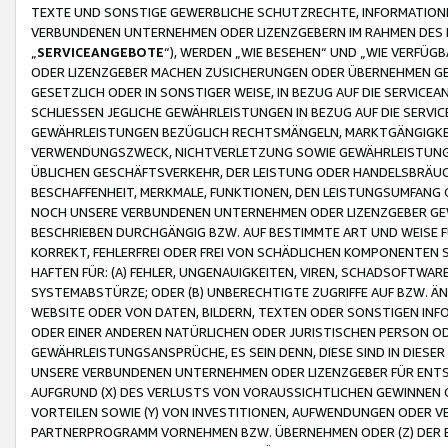
TEXTE UND SONSTIGE GEWERBLICHE SCHUTZRECHTE, INFORMATIONE
VERBUNDENEN UNTERNEHMEN ODER LIZENZGEBERN IM RAHMEN DES
„
SERVICEANGEBOTE
“), WERDEN „WIE BESEHEN“ UND „WIE VERFÜ
ODER LIZENZGEBER MACHEN ZUSICHERUNGEN ODER ÜBERNEHMEN GEW
GESETZLICH ODER IN SONSTIGER WEISE, IN BEZUG AUF DIE SERVI
SCHLIESSEN JEGLICHE GEWÄHRLEISTUNGEN IN BEZUG AUF DIE SERVI
GEWÄHRLEISTUNGEN BEZÜGLICH RECHTSMÄNGELN, MARKTGÄNGIGKEIT
VERWENDUNGSZWECK, NICHTVERLETZUNG SOWIE GEWÄHRLEISTUNGEN 
ÜBLICHEN GESCHÄFTSVERKEHR, DER LEISTUNG ODER HANDELSBRÄUCH
BESCHAFFENHEIT, MERKMALE, FUNKTIONEN, DEN LEISTUNGSUMFANG 
NOCH UNSERE VERBUNDENEN UNTERNEHMEN ODER LIZENZGEBER GEWÄ
BESCHRIEBEN DURCHGÄNGIG BZW. AUF BESTIMMTE ART UND WEISE
KORREKT, FEHLERFREI ODER FREI VON SCHÄDLICHEN KOMPONENTEN
HAFTEN FÜR: (A) FEHLER, UNGENAUIGKEITEN, VIREN, SCHADSOFTW
SYSTEMABSTÜRZE; ODER (B) UNBERECHTIGTE ZUGRIFFE AUF BZW. 
WEBSITE ODER VON DATEN, BILDERN, TEXTEN ODER SONSTIGEN INF
ODER EINER ANDEREN NATÜRLICHEN ODER JURISTISCHEN PERSON OD
GEWÄHRLEISTUNGSANSPRÜCHE, ES SEIN DENN, DIESE SIND IN DIES
UNSERE VERBUNDENEN UNTERNEHMEN ODER LIZENZGEBER FÜR EN
AUFGRUND (X) DES VERLUSTS VON VORAUSSICHTLICHEN GEWINNEN
VORTEILEN SOWIE (Y) VON INVESTITIONEN, AUFWENDUNGEN ODER VE
PARTNERPROGRAMM VORNEHMEN BZW. ÜBERNEHMEN ODER (Z) DER 