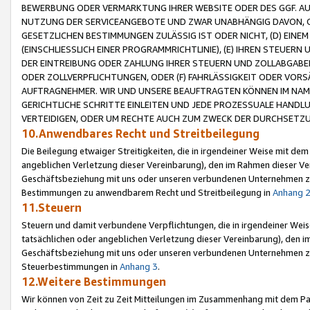
BEWERBUNG ODER VERMARKTUNG IHRER WEBSITE ODER DES GGF. AUF 
NUTZUNG DER SERVICEANGEBOTE UND ZWAR UNABHÄNGIG DAVON, O
GESETZLICHEN BESTIMMUNGEN ZULÄSSIG IST ODER NICHT, (D) EINE
(EINSCHLIESSLICH EINER PROGRAMMRICHTLINIE), (E) IHREN STEUER
DER EINTREIBUNG ODER ZAHLUNG IHRER STEUERN UND ZOLLABGAB
ODER ZOLLVERPFLICHTUNGEN, ODER (F) FAHRLÄSSIGKEIT ODER VORS
AUFTRAGNEHMER. WIR UND UNSERE BEAUFTRAGTEN KÖNNEN IM NAME
GERICHTLICHE SCHRITTE EINLEITEN UND JEDE PROZESSUALE HAND
VERTEIDIGEN, ODER UM RECHTE AUCH ZUM ZWECK DER DURCHSETZU
10.Anwendbares Recht und Streitbeilegung
Die Beilegung etwaiger Streitigkeiten, die in irgendeiner Weise mit de
angeblichen Verletzung dieser Vereinbarung), den im Rahmen dieser Ve
Geschäftsbeziehung mit uns oder unseren verbundenen Unternehmen zu
Bestimmungen zu anwendbarem Recht und Streitbeilegung in
Anhang 
11.Steuern
Steuern und damit verbundene Verpflichtungen, die in irgendeiner Wei
tatsächlichen oder angeblichen Verletzung dieser Vereinbarung), den 
Geschäftsbeziehung mit uns oder unseren verbundenen Unternehmen z
Steuerbestimmungen in
Anhang 3
.
12.Weitere Bestimmungen
Wir können von Zeit zu Zeit Mitteilungen im Zusammenhang mit dem Par