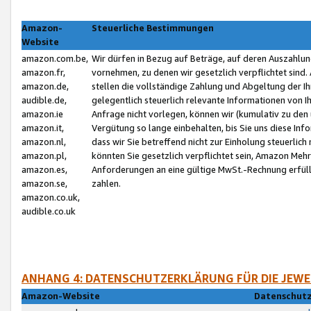
Amazon-
Steuerliche Bestimmungen
Website
amazon.com.be,
Wir dürfen in Bezug auf Beträge, auf deren Auszahlun
amazon.fr,
vornehmen, zu denen wir gesetzlich verpflichtet sind
amazon.de,
stellen die vollständige Zahlung und Abgeltung der 
audible.de,
gelegentlich steuerlich relevante Informationen von I
amazon.ie
Anfrage nicht vorlegen, können wir (kumulativ zu de
amazon.it,
Vergütung so lange einbehalten, bis Sie uns diese Inf
amazon.nl,
dass wir Sie betreffend nicht zur Einholung steuerlich 
amazon.pl,
könnten Sie gesetzlich verpflichtet sein, Amazon Meh
amazon.es,
Anforderungen an eine gültige MwSt.-Rechnung erfüllt
amazon.se,
zahlen.
amazon.co.uk,
audible.co.uk
ANHANG 4: DATENSCHUTZERKLÄRUNG FÜR DIE JEWE
Amazon-Website
Datenschutz