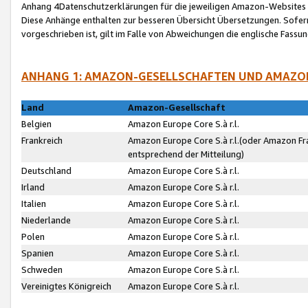
Anhang 4Datenschutzerklärungen für die jeweiligen Amazon-Websites
Diese Anhänge enthalten zur besseren Übersicht Übersetzungen. Sofe
vorgeschrieben ist, gilt im Falle von Abweichungen die englische Fass
ANHANG 1: AMAZON-GESELLSCHAFTEN UND AMAZO
Land
Amazon-Gesellschaft
Belgien
Amazon Europe Core S.à r.l.
Frankreich
Amazon Europe Core S.à r.l.(oder Amazon Fr
entsprechend der Mitteilung)
Deutschland
Amazon Europe Core S.à r.l.
Irland
Amazon Europe Core S.à r.l.
Italien
Amazon Europe Core S.à r.l.
Niederlande
Amazon Europe Core S.à r.l.
Polen
Amazon Europe Core S.à r.l.
Spanien
Amazon Europe Core S.à r.l.
Schweden
Amazon Europe Core S.à r.l.
Vereinigtes Königreich
Amazon Europe Core S.à r.l.