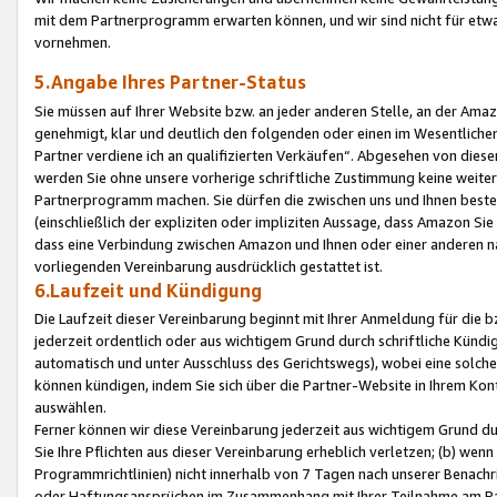
mit dem Partnerprogramm erwarten können, und wir sind nicht für etwa
vornehmen.
5.Angabe Ihres Partner-Status
Sie müssen auf Ihrer Website bzw. an jeder anderen Stelle, an der Am
genehmigt, klar und deutlich den folgenden oder einen im Wesentlichen
Partner verdiene ich an qualifizierten Verkäufen“. Abgesehen von die
werden Sie ohne unsere vorherige schriftliche Zustimmung keine weite
Partnerprogramm machen. Sie dürfen die zwischen uns und Ihnen best
(einschließlich der expliziten oder impliziten Aussage, dass Amazon Si
dass eine Verbindung zwischen Amazon und Ihnen oder einer anderen natü
vorliegenden Vereinbarung ausdrücklich gestattet ist.
6.Laufzeit und Kündigung
Die Laufzeit dieser Vereinbarung beginnt mit Ihrer Anmeldung für die 
jederzeit ordentlich oder aus wichtigem Grund durch schriftliche Kündi
automatisch und unter Ausschluss des Gerichtswegs), wobei eine solch
können kündigen, indem Sie sich über die Partner-Website in Ihrem Ko
auswählen.
Ferner können wir diese Vereinbarung jederzeit aus wichtigem Grund dur
Sie Ihre Pflichten aus dieser Vereinbarung erheblich verletzen; (b) wen
Programmrichtlinien) nicht innerhalb von 7 Tagen nach unserer Benachr
oder Haftungsansprüchen im Zusammenhang mit Ihrer Teilnahme am Pa