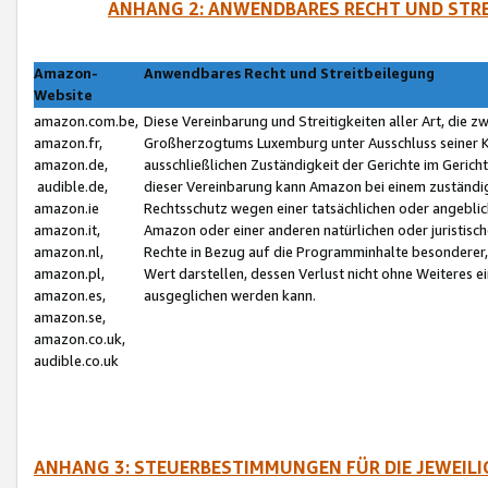
ANHANG 2: ANWENDBARES RECHT UND STRE
Amazon-
Anwendbares Recht und Streitbeilegung
Website
amazon.com.be,
Diese Vereinbarung und Streitigkeiten aller Art, die 
amazon.fr,
Großherzogtums Luxemburg unter Ausschluss seiner Kol
amazon.de,
ausschließlichen Zuständigkeit der Gerichte im Geri
audible.de,
dieser Vereinbarung kann Amazon bei einem zuständig
amazon.ie
Rechtsschutz wegen einer tatsächlichen oder angebli
amazon.it,
Amazon oder einer anderen natürlichen oder juristisc
amazon.nl,
Rechte in Bezug auf die Programminhalte besonderer,
amazon.pl,
Wert darstellen, dessen Verlust nicht ohne Weiteres e
amazon.es,
ausgeglichen werden kann.
amazon.se,
amazon.co.uk,
audible.co.uk
ANHANG 3: STEUERBESTIMMUNGEN FÜR DIE JEWEIL