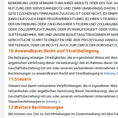
BEWERBUNG ODER VERMARKTUNG IHRER WEBSITE ODER DES GGF. AUF 
NUTZUNG DER SERVICEANGEBOTE UND ZWAR UNABHÄNGIG DAVON, O
GESETZLICHEN BESTIMMUNGEN ZULÄSSIG IST ODER NICHT, (D) EINE
(EINSCHLIESSLICH EINER PROGRAMMRICHTLINIE), (E) IHREN STEUER
DER EINTREIBUNG ODER ZAHLUNG IHRER STEUERN UND ZOLLABGAB
ODER ZOLLVERPFLICHTUNGEN, ODER (F) FAHRLÄSSIGKEIT ODER VORS
AUFTRAGNEHMER. WIR UND UNSERE BEAUFTRAGTEN KÖNNEN IM NAME
GERICHTLICHE SCHRITTE EINLEITEN UND JEDE PROZESSUALE HAND
VERTEIDIGEN, ODER UM RECHTE AUCH ZUM ZWECK DER DURCHSETZU
10.Anwendbares Recht und Streitbeilegung
Die Beilegung etwaiger Streitigkeiten, die in irgendeiner Weise mit de
angeblichen Verletzung dieser Vereinbarung), den im Rahmen dieser Ve
Geschäftsbeziehung mit uns oder unseren verbundenen Unternehmen zu
Bestimmungen zu anwendbarem Recht und Streitbeilegung in
Anhang 
11.Steuern
Steuern und damit verbundene Verpflichtungen, die in irgendeiner Wei
tatsächlichen oder angeblichen Verletzung dieser Vereinbarung), den 
Geschäftsbeziehung mit uns oder unseren verbundenen Unternehmen z
Steuerbestimmungen in
Anhang 3
.
12.Weitere Bestimmungen
Wir können von Zeit zu Zeit Mitteilungen im Zusammenhang mit dem Par