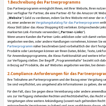
1.Beschreibung des Partnerprogramms
Das Partnerprogramm ermöglicht Ihnen, mit Ihrer Website, Ihren nutzer
(nur verfügbar für Partner, die eine Partner-ID für die Amazon UK We
„
Website
“) Geld zu verdienen, indem Sie Ihre Website mit einer der in
ist, einer anderen im
Vergütungskatalog für das Partnerprogramm
enth
Alexa Skill (über das Alexa Shopping Kit) verlinken. Entsprechende Lin
markierten Link-Formate verwenden („
Partner-Links
“).
Wenn unsere Kunden die Partner-Links anklicken oder sich damit verbi
angeboten werden, oder andere Handlungen vornehmen, können Sie eine
Partnerprogramm
näher beschrieben (und vorbehaltlich der dort festg
Produkte oder Leistungen können wir Ihnen Daten, Bilder, Texte, Linkfo
für Anwendungsprogramme, die Alexa-Funktionalität und weitere Inf
zur Verfügung stellen. Der Begriff „Programminhalte“ bezieht sich dabe
in Bezug auf Produkte, die auf Websites angeboten werden, bei denen 
2.Compliance-Anforderungen für das Partnerprog
Ihre Teilnahme am Partnerprogramm und der Bezug einer Vergütung setz
Sie sind verpflichtet, uns umgehend alle Informationen zu geben, die w
Für den Fall, dass Sie gegen diese Vereinbarung oder andere anwendba
uns zur Verfügung stehenden Rechten und Rechtsbehelfen, das Recht vo
Vergütungen ohne weitere Ankündigung (soweit nach geltendem Recht z
entsprechende Vergütungen zu haben) und zwar unabhängig davon, ob 