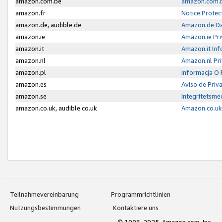
amazon.com.be
amazon.com.b
amazon.fr
Notice:Protec
amazon.de, audible.de
Amazon.de Da
amazon.ie
Amazon.ie Pri
amazon.it
Amazon.it Inf
amazon.nl
Amazon.nl Pri
amazon.pl
Informacja O
amazon.es
Aviso de Priv
amazon.se
Integritetsm
amazon.co.uk, audible.co.uk
Amazon.co.uk 
Teilnahmevereinbarung
Programmrichtlinien
Nutzungsbestimmungen
Kontaktiere uns