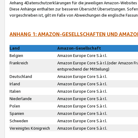
Anhang 4Datenschutzerklärungen für die jeweiligen Amazon-Websites
Diese Anhänge enthalten zur besseren Übersicht Übersetzungen. Sofe
vorgeschrieben ist, gilt im Falle von Abweichungen die englische Fass
ANHANG 1: AMAZON-GESELLSCHAFTEN UND AMAZO
Land
Amazon-Gesellschaft
Belgien
Amazon Europe Core S.à r.l.
Frankreich
Amazon Europe Core S.à r.l.(oder Amazon Fr
entsprechend der Mitteilung)
Deutschland
Amazon Europe Core S.à r.l.
Irland
Amazon Europe Core S.à r.l.
Italien
Amazon Europe Core S.à r.l.
Niederlande
Amazon Europe Core S.à r.l.
Polen
Amazon Europe Core S.à r.l.
Spanien
Amazon Europe Core S.à r.l.
Schweden
Amazon Europe Core S.à r.l.
Vereinigtes Königreich
Amazon Europe Core S.à r.l.