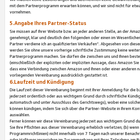
mit dem Partnerprogramm erwarten können, und wir sind nicht für etwa
vornehmen.
5.Angabe Ihres Partner-Status
Sie müssen auf Ihrer Website bzw. an jeder anderen Stelle, an der Am
genehmigt, klar und deutlich den folgenden oder einen im Wesentlichen
Partner verdiene ich an qualifizierten Verkäufen“. Abgesehen von die
werden Sie ohne unsere vorherige schriftliche Zustimmung keine weite
Partnerprogramm machen. Sie dürfen die zwischen uns und Ihnen best
(einschließlich der expliziten oder impliziten Aussage, dass Amazon Si
dass eine Verbindung zwischen Amazon und Ihnen oder einer anderen natü
vorliegenden Vereinbarung ausdrücklich gestattet ist.
6.Laufzeit und Kündigung
Die Laufzeit dieser Vereinbarung beginnt mit Ihrer Anmeldung für die 
jederzeit ordentlich oder aus wichtigem Grund durch schriftliche Kündi
automatisch und unter Ausschluss des Gerichtswegs), wobei eine solch
können kündigen, indem Sie sich über die Partner-Website in Ihrem Ko
auswählen.
Ferner können wir diese Vereinbarung jederzeit aus wichtigem Grund dur
Sie Ihre Pflichten aus dieser Vereinbarung erheblich verletzen; (b) wen
Programmrichtlinien) nicht innerhalb von 7 Tagen nach unserer Benachr
oder Haftungsansprüchen im Zusammenhang mit Ihrer Teilnahme am Pa