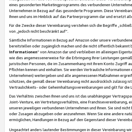
eines gesonderten Marketingprogramms des verbundenen Unternehmens
Unternehmen in Bezug auf das gesonderte Programm. Diese Vereinbarung
Ihnen und uns im Hinblick auf das Partnerprogramm dar und ersetzt al
Für die Zwecke dieser Vereinbarung verstehen sich die Begriffe „schließ
von „jedoch nicht beschränkt auf“.
Sämtliche Informationen in Bezug auf Amazon oder unsere verbunde
bereitstellen oder zugänglich machen und die nicht öffentlich bekannt bz
Informationen
“ von Amazon dar und verbleiben im alleinigen Eigent
wie dies angemessenerweise für die Erbringung Ihrer Leistungen gemäß d
juristischen Personen, die im Zusammenhang mit Ihrem Konto Zugriff au
Pflichten kennen und einhalten. Sie werden Vertrauliche Informationen 
Unternehmen) weitergeben und alle angemessenen Maßnahmen ergreifen
schützen, die gemäß dieser Vereinbarung nicht ausdrücklich zulässig is
Vertraulichkeits- oder Geheimhaltungsvereinbarungen und gilt für die
Das Verhältnis zwischen Ihnen und uns ist das unabhängiger Vertragspa
Joint-Venture, ein Vertretungsverhältnis, eine Franchisevereinbarung, 
unseren jeweiligen verbundenen Unternehmen und Ihnen. Sie sind ni
oder Zusagen abzugeben oder anzunehmen. Wenn Sie eine andere natürli
ermöglichen, Handlungen in Bezug auf den Gegenstand dieser Vereinbar
Ungeachtet anders lautender Bestimmungen in dieser Vereinbarung wird