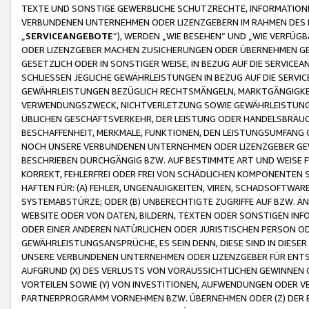
TEXTE UND SONSTIGE GEWERBLICHE SCHUTZRECHTE, INFORMATIONE
VERBUNDENEN UNTERNEHMEN ODER LIZENZGEBERN IM RAHMEN DES
„
SERVICEANGEBOTE
“), WERDEN „WIE BESEHEN“ UND „WIE VERFÜ
ODER LIZENZGEBER MACHEN ZUSICHERUNGEN ODER ÜBERNEHMEN GEW
GESETZLICH ODER IN SONSTIGER WEISE, IN BEZUG AUF DIE SERVI
SCHLIESSEN JEGLICHE GEWÄHRLEISTUNGEN IN BEZUG AUF DIE SERVI
GEWÄHRLEISTUNGEN BEZÜGLICH RECHTSMÄNGELN, MARKTGÄNGIGKEIT
VERWENDUNGSZWECK, NICHTVERLETZUNG SOWIE GEWÄHRLEISTUNGEN 
ÜBLICHEN GESCHÄFTSVERKEHR, DER LEISTUNG ODER HANDELSBRÄUCH
BESCHAFFENHEIT, MERKMALE, FUNKTIONEN, DEN LEISTUNGSUMFANG 
NOCH UNSERE VERBUNDENEN UNTERNEHMEN ODER LIZENZGEBER GEWÄ
BESCHRIEBEN DURCHGÄNGIG BZW. AUF BESTIMMTE ART UND WEISE
KORREKT, FEHLERFREI ODER FREI VON SCHÄDLICHEN KOMPONENTEN
HAFTEN FÜR: (A) FEHLER, UNGENAUIGKEITEN, VIREN, SCHADSOFTW
SYSTEMABSTÜRZE; ODER (B) UNBERECHTIGTE ZUGRIFFE AUF BZW. 
WEBSITE ODER VON DATEN, BILDERN, TEXTEN ODER SONSTIGEN INF
ODER EINER ANDEREN NATÜRLICHEN ODER JURISTISCHEN PERSON OD
GEWÄHRLEISTUNGSANSPRÜCHE, ES SEIN DENN, DIESE SIND IN DIES
UNSERE VERBUNDENEN UNTERNEHMEN ODER LIZENZGEBER FÜR EN
AUFGRUND (X) DES VERLUSTS VON VORAUSSICHTLICHEN GEWINNEN
VORTEILEN SOWIE (Y) VON INVESTITIONEN, AUFWENDUNGEN ODER VE
PARTNERPROGRAMM VORNEHMEN BZW. ÜBERNEHMEN ODER (Z) DER 