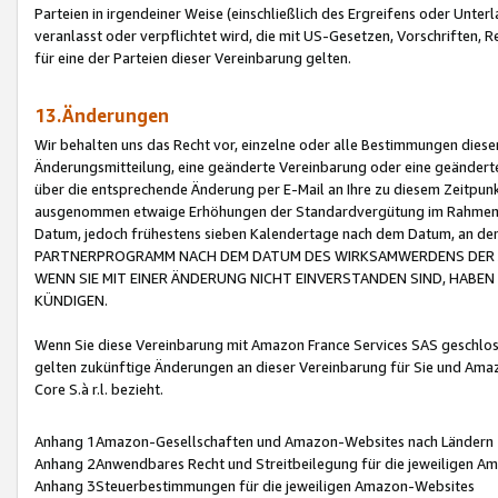
Parteien in irgendeiner Weise (einschließlich des Ergreifens oder Unt
veranlasst oder verpflichtet wird, die mit US-Gesetzen, Vorschriften,
für eine der Parteien dieser Vereinbarung gelten.
13.Änderungen
Wir behalten uns das Recht vor, einzelne oder alle Bestimmungen diese
Änderungsmitteilung, eine geänderte Vereinbarung oder eine geänderte 
über die entsprechende Änderung per E-Mail an Ihre zu diesem Zeitpun
ausgenommen etwaige Erhöhungen der Standardvergütung im Rahmen
Datum, jedoch frühestens sieben Kalendertage nach dem Datum, an de
PARTNERPROGRAMM NACH DEM DATUM DES WIRKSAMWERDENS DER Ä
WENN SIE MIT EINER ÄNDERUNG NICHT EINVERSTANDEN SIND, HABEN S
KÜNDIGEN.
Wenn Sie diese Vereinbarung mit Amazon France Services SAS geschlo
gelten zukünftige Änderungen an dieser Vereinbarung für Sie und Ama
Core S.à r.l. bezieht.
Anhang 1Amazon-Gesellschaften und Amazon-Websites nach Ländern
Anhang 2Anwendbares Recht und Streitbeilegung für die jeweiligen 
Anhang 3Steuerbestimmungen für die jeweiligen Amazon-Websites