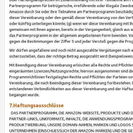
Partnerprogramm für betrügerische, irreführende oder illegale Zwecke
Amazon durch Sie oder Ihre Teilnahme am Partnerprogramm beschädig
dieser Vereinbarung oder den gemäß dieser Vereinbarung von den Vertr
oder künftig unterliegen könnte; (g) wenn wir diese Vereinbarung mit I
gemeinsam mit Ihnen agieren, bereits in der Vergangenheit, gleich aus
das Partnerprogramm in der allgemein angebotenen Form beenden. Vors
gegen die Bestimmungen der Ziffer 5 und jeder Verstoß gegen die Prog
Wir dürfen angefallene und noch nicht ausgezahlte Vergütungen nach 
sicherzustellen, dass der richtige Betrag ausgezahlt wird (beispielsw
Mit Beendigung dieser Vereinbarung erlöschen alle Rechte und Pflichte
eingeräumten Lizenzen/Nutzungsrechte; hiervon ausgenommen sind die in 
Programmrichtlinien festgelegten Rechte und Pflichten der Parteien sow
Vereinbarung, die nach Beendigung dieser Vereinbarung fortbestehen. D
entstandenen Verbindlichkeiten aus dieser Vereinbarung und der Haft
begangen wurde.
7.Haftungsausschlüsse
DAS PARTNERPROGRAMM, DIE AMAZON-WEBSITE, PRODUKTE UND DI
PARTNER-LINKS, LINKFORMATE, INHALTE, DIE ANWENDUNGSPROGR
PRODUKTWERBUNG, UNSERE DOMAIN-NAMEN, MARKEN UND LOGOS S
UNTERNEHMEN (EINSCHLIESSLICH DER AMAZON-MARKEN) UND DIE GE