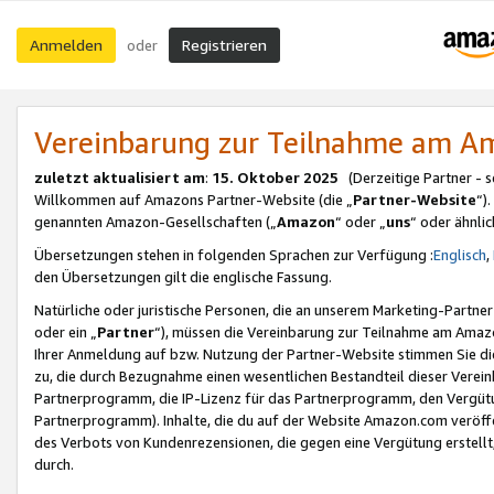
Anmelden
Registrieren
oder
Vereinbarung zur Teilnahme am 
zuletzt aktualisiert am
:
15. Oktober 2025
(Derzeitige Partner - 
Willkommen auf Amazons Partner-Website (die „
Partner-Website
“)
genannten Amazon-Gesellschaften („
Amazon
“ oder „
uns
“ oder ähnli
Übersetzungen stehen in folgenden Sprachen zur Verfügung :
Englisch
,
den Übersetzungen gilt die englische Fassung.
Natürliche oder juristische Personen, die an unserem Marketing-Partn
oder ein „
Partner
“), müssen die Vereinbarung zur Teilnahme am Ama
Ihrer Anmeldung auf bzw. Nutzung der Partner-Website stimmen Sie die
zu, die durch Bezugnahme einen wesentlichen Bestandteil dieser Verei
Partnerprogramm, die IP-Lizenz für das Partnerprogramm, den Vergütu
Partnerprogramm). Inhalte, die du auf der Website Amazon.com veröffe
des Verbots von Kundenrezensionen, die gegen eine Vergütung erstellt, 
durch.