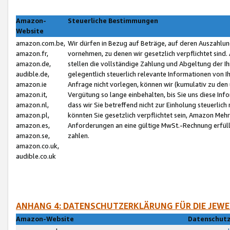
Amazon-
Steuerliche Bestimmungen
Website
amazon.com.be,
Wir dürfen in Bezug auf Beträge, auf deren Auszahlun
amazon.fr,
vornehmen, zu denen wir gesetzlich verpflichtet sind
amazon.de,
stellen die vollständige Zahlung und Abgeltung der 
audible.de,
gelegentlich steuerlich relevante Informationen von I
amazon.ie
Anfrage nicht vorlegen, können wir (kumulativ zu de
amazon.it,
Vergütung so lange einbehalten, bis Sie uns diese Inf
amazon.nl,
dass wir Sie betreffend nicht zur Einholung steuerlich 
amazon.pl,
könnten Sie gesetzlich verpflichtet sein, Amazon Meh
amazon.es,
Anforderungen an eine gültige MwSt.-Rechnung erfüllt
amazon.se,
zahlen.
amazon.co.uk,
audible.co.uk
ANHANG 4: DATENSCHUTZERKLÄRUNG FÜR DIE JEWE
Amazon-Website
Datenschutz