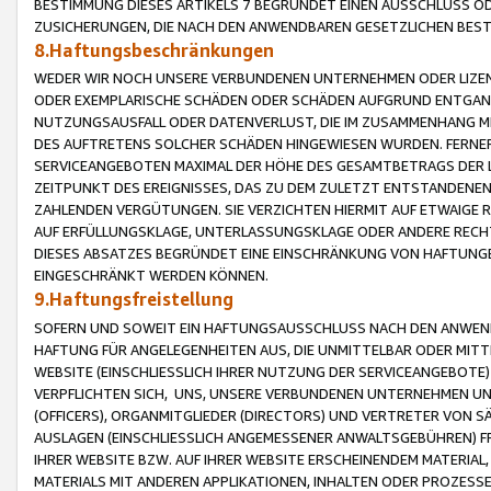
BESTIMMUNG DIESES ARTIKELS 7 BEGRÜNDET EINEN AUSSCHLUSS 
ZUSICHERUNGEN, DIE NACH DEN ANWENDBAREN GESETZLICHEN BE
8.Haftungsbeschränkungen
WEDER WIR NOCH UNSERE VERBUNDENEN UNTERNEHMEN ODER LIZEN
ODER EXEMPLARISCHE SCHÄDEN ODER SCHÄDEN AUFGRUND ENTGANG
NUTZUNGSAUSFALL ODER DATENVERLUST, DIE IM ZUSAMMENHANG MI
DES AUFTRETENS SOLCHER SCHÄDEN HINGEWIESEN WURDEN. FERN
SERVICEANGEBOTEN MAXIMAL DER HÖHE DES GESAMTBETRAGS DER 
ZEITPUNKT DES EREIGNISSES, DAS ZU DEM ZULETZT ENTSTANDENE
ZAHLENDEN VERGÜTUNGEN. SIE VERZICHTEN HIERMIT AUF ETWAIGE 
AUF ERFÜLLUNGSKLAGE, UNTERLASSUNGSKLAGE ODER ANDERE RECHT
DIESES ABSATZES BEGRÜNDET EINE EINSCHRÄNKUNG VON HAFTUNG
EINGESCHRÄNKT WERDEN KÖNNEN.
9.Haftungsfreistellung
SOFERN UND SOWEIT EIN HAFTUNGSAUSSCHLUSS NACH DEN ANWENDB
HAFTUNG FÜR ANGELEGENHEITEN AUS, DIE UNMITTELBAR ODER MITT
WEBSITE (EINSCHLIESSLICH IHRER NUTZUNG DER SERVICEANGEBOTE)
VERPFLICHTEN SICH, UNS, UNSERE VERBUNDENEN UNTERNEHMEN UN
(OFFICERS), ORGANMITGLIEDER (DIRECTORS) UND VERTRETER VON 
AUSLAGEN (EINSCHLIESSLICH ANGEMESSENER ANWALTSGEBÜHREN) FR
IHRER WEBSITE BZW. AUF IHRER WEBSITE ERSCHEINENDEM MATERIAL
MATERIALS MIT ANDEREN APPLIKATIONEN, INHALTEN ODER PROZESSE