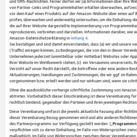
und SMS-Nachrichten. Ferner dürfen wir (a) Informationen über Ihre We
von Partner-Links und Programminhalten erhalten überwachen, aufzei
vor dem Kauf eines Produkts auf der Amazon-Website über einen auf Ih
prüfen, überwachen und anderweitig untersuchen, um die Einhaltung dies
die auf Ihrer Website dargestellte Implementierung von Programminhalt
reproduzieren, verbreiten und darstellen. Informationen darüber, wie w
Amazon-Datenschutzerklärung in
Anhang 4
.
Sie bestätigen und sind damit einverstanden, dass (a) wir und unsere 
(Traffic) anregen können, zu Bedingungen, die von den in dieser Vere
Unternehmen jederzeit (unmittelbar oder mittelbar) Websites oder Appl
Ihrer Website im Wettbewerb stehen, (c) ein Versäumnis unsererseits, I
Verzicht auf unser Recht darstellt, die betroffene oder eine andere B
Aktualisierungen, Handlungen und Zustimmungen, die wir ggf. im Rahme
vorgenommen bzw. erteilt werden und nur wirksam sind, wenn sie schri
Ohne die ausdrückliche vorherige schriftliche Zustimmung von Amazon
abtreten. Vorbehaltlich dieser Einschränkung ist diese Vereinbarung f
rechtlich bindend, gegenüber den Parteien und ihren jeweiligen Rech
Diese Vereinbarung umfasst die jeweils aktuellste Fassung aller Richtli
dieser Vereinbarung Bezug genommen wird und alle anderen Richtlinie
des Partnerprogramms zur Verfügung gestellt werden („
Programmric
verpflichten sich zu deren Einhaltung. Im Falle von Widersprüchen zwi
maßgeblich. Im Falle von Widersprüchen zwischen dieser Vereinbarun