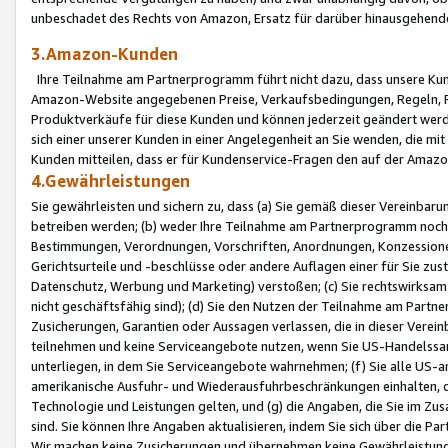
unbeschadet des Rechts von Amazon, Ersatz für darüber hinausgehen
3.Amazon-Kunden
Ihre Teilnahme am Partnerprogramm führt nicht dazu, dass unsere Kun
Amazon-Website angegebenen Preise, Verkaufsbedingungen, Regeln, Ri
Produktverkäufe für diese Kunden und können jederzeit geändert werde
sich einer unserer Kunden in einer Angelegenheit an Sie wenden, die 
Kunden mitteilen, dass er für Kundenservice-Fragen den auf der Ama
4.Gewährleistungen
Sie gewährleisten und sichern zu, dass (a) Sie gemäß dieser Vereinba
betreiben werden; (b) weder Ihre Teilnahme am Partnerprogramm noch d
Bestimmungen, Verordnungen, Vorschriften, Anordnungen, Konzessionen,
Gerichtsurteile und -beschlüsse oder andere Auflagen einer für Sie zu
Datenschutz, Werbung und Marketing) verstoßen; (c) Sie rechtswirksam 
nicht geschäftsfähig sind); (d) Sie den Nutzen der Teilnahme am Partne
Zusicherungen, Garantien oder Aussagen verlassen, die in dieser Verein
teilnehmen und keine Serviceangebote nutzen, wenn Sie US-Handelssa
unterliegen, in dem Sie Serviceangebote wahrnehmen; (f) Sie alle US
amerikanische Ausfuhr- und Wiederausfuhrbeschränkungen einhalten, 
Technologie und Leistungen gelten, und (g) die Angaben, die Sie im 
sind. Sie können Ihre Angaben aktualisieren, indem Sie sich über die 
Wir machen keine Zusicherungen und übernehmen keine Gewährleistun