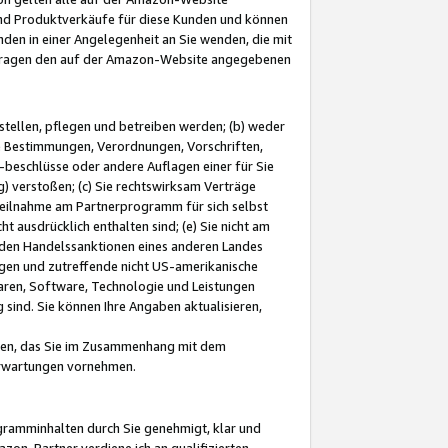
und Produktverkäufe für diese Kunden und können
nden in einer Angelegenheit an Sie wenden, die mit
e-Fragen den auf der Amazon-Website angegebenen
stellen, pflegen und betreiben werden; (b) weder
e Bestimmungen, Verordnungen, Vorschriften,
-beschlüsse oder andere Auflagen einer für Sie
 verstoßen; (c) Sie rechtswirksam Verträge
r Teilnahme am Partnerprogramm für sich selbst
t ausdrücklich enthalten sind; (e) Sie nicht am
den Handelssanktionen eines anderen Landes
gen und zutreffende nicht US-amerikanische
ren, Software, Technologie und Leistungen
sind. Sie können Ihre Angaben aktualisieren,
men, das Sie im Zusammenhang mit dem
 Erwartungen vornehmen.
ogramminhalten durch Sie genehmigt, klar und
zon-Partner verdiene ich an qualifizierten