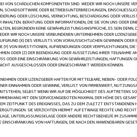
FREI VON SCHÄDLICHEN KOMPONENTEN SIND. WEDER WIR NOCH UNSERE 
VIREN, SCHADSOFTWARE ODER BETRIEBSUNTERBRECHUNGEN, EINSCHLIESSL
ÄNDERUNG ODER LÖSCHUNG, VERNICHTUNG, BESCHÄDIGUNG ODER VERLUST 
INHALTEN. BERATUNG ODER INFORMATIONEN, DIE SIE VON UNS ODER EIN
LTEN, BEGRÜNDEN KEINE GEWÄHRLEISTUNGSANSPRÜCHE, ES SEIN DENN, DI
WEDER WIR NOCH UNSERE VERBUNDENEN UNTERNEHMEN ODER LIZENZGEBE
FGRUND (X) DES VERLUSTS VON VORAUSSICHTLICHEN GEWINNEN ODER 
 (Y) VON INVESTITIONEN, AUFWENDUNGEN ODER VERPFLICHTUNGEN, DIE 
EN ODER (Z) DER BEENDIGUNG ODER AUSSETZUNG IHRER TEILNAHME A
LUSS ODER EINE EINSCHRÄNKUNG VON GEWÄHRLEISTUNGEN, HAFTUNGEN O
NICHT AUSGESCHLOSSEN ODER EINGESCHRÄNKT WERDEN KÖNNEN.
EHMEN ODER LIZENZGEBER HAFTEN FÜR MITTELBARE, NEBEN- ODER FOL
R EINNAHMEN ODER GEWINNE, VERLUST VON FIRMENWERT, NUTZUNGSAU
TSTEHEN, SELBST WENN WIR AUF DIE MÖGLICHKEIT DES AUFTRETENS S
MENHANG MIT DEN SERVICEANGEBOTEN MAXIMAL DER HÖHE DES GESAMT
M ZEITPUNKT DES EREIGNISSES, DAS ZU DEM ZULETZT ENTSTANDENEN 
ERGÜTUNGEN. SIE VERZICHTEN HIERMIT AUF ETWAIGE RECHTE UND RECHT
KLAGE, UNTERLASSUNGSKLAGE ODER ANDERE RECHTSBEHELFE IM ZUSAMME
NE EINSCHRÄNKUNG VON HAFTUNGEN, DIE NACH DEN ANWENDBAREN GESE