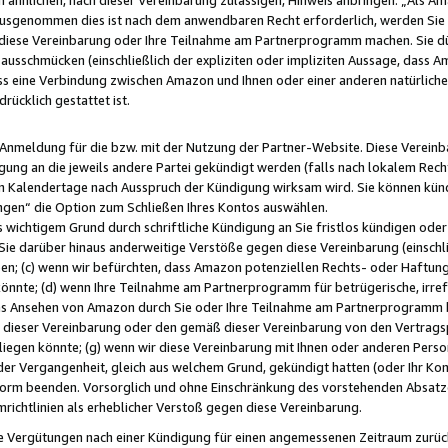
usgenommen dies ist nach dem anwendbaren Recht erforderlich, werden Sie 
f diese Vereinbarung oder Ihre Teilnahme am Partnerprogramm machen. Sie d
usschmücken (einschließlich der expliziten oder impliziten Aussage, dass A
 eine Verbindung zwischen Amazon und Ihnen oder einer anderen natürlichen 
rücklich gestattet ist.
r Anmeldung für die bzw. mit der Nutzung der Partner-Website. Diese Vereinb
gung an die jeweils andere Partei gekündigt werden (falls nach lokalem Rech
n Kalendertage nach Ausspruch der Kündigung wirksam wird. Sie können kündi
ngen“ die Option zum Schließen Ihres Kontos auswählen.
 wichtigem Grund durch schriftliche Kündigung an Sie fristlos kündigen oder I
 Sie darüber hinaus anderweitige Verstöße gegen diese Vereinbarung (einschli
ben; (c) wenn wir befürchten, dass Amazon potenziellen Rechts- oder Haftu
nnte; (d) wenn Ihre Teilnahme am Partnerprogramm für betrügerische, irref
das Ansehen von Amazon durch Sie oder Ihre Teilnahme am Partnerprogramm b
ieser Vereinbarung oder den gemäß dieser Vereinbarung von den Vertragspa
liegen könnte; (g) wenn wir diese Vereinbarung mit Ihnen oder anderen Perso
 der Vergangenheit, gleich aus welchem Grund, gekündigt hatten (oder Ihr Ko
rm beenden. Vorsorglich und ohne Einschränkung des vorstehenden Absatzes
richtlinien als erheblicher Verstoß gegen diese Vereinbarung.
e Vergütungen nach einer Kündigung für einen angemessenen Zeitraum zurückb