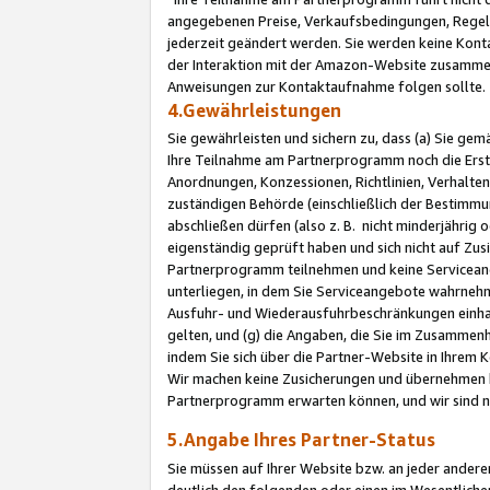
angegebenen Preise, Verkaufsbedingungen, Regeln
jederzeit geändert werden. Sie werden keine Konta
der Interaktion mit der Amazon-Website zusamme
Anweisungen zur Kontaktaufnahme folgen sollte.
4.Gewährleistungen
Sie gewährleisten und sichern zu, dass (a) Sie g
Ihre Teilnahme am Partnerprogramm noch die Erst
Anordnungen, Konzessionen, Richtlinien, Verhalten
zuständigen Behörde (einschließlich der Bestimmu
abschließen dürfen (also z. B. nicht minderjährig
eigenständig geprüft haben und sich nicht auf Zusi
Partnerprogramm teilnehmen und keine Servicean
unterliegen, in dem Sie Serviceangebote wahrneh
Ausfuhr- und Wiederausfuhrbeschränkungen einhal
gelten, und (g) die Angaben, die Sie im Zusammen
indem Sie sich über die Partner-Website in Ihrem
Wir machen keine Zusicherungen und übernehmen 
Partnerprogramm erwarten können, und wir sind n
5.Angabe Ihres Partner-Status
Sie müssen auf Ihrer Website bzw. an jeder ander
deutlich den folgenden oder einen im Wesentlichen