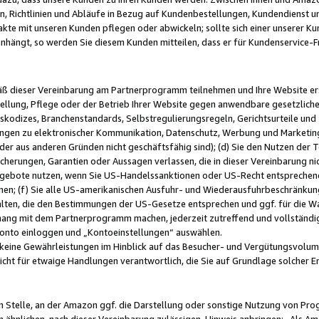
, Richtlinien und Abläufe in Bezug auf Kundenbestellungen, Kundendienst 
kte mit unseren Kunden pflegen oder abwickeln; sollte sich einer unserer Ku
nhängt, so werden Sie diesem Kunden mitteilen, dass er für Kundenservic
emäß dieser Vereinbarung am Partnerprogramm teilnehmen und Ihre Website er
ellung, Pflege oder der Betrieb Ihrer Website gegen anwendbare gesetzlich
skodizes, Branchenstandards, Selbstregulierungsregeln, Gerichtsurteile und 
ngen zu elektronischer Kommunikation, Datenschutz, Werbung und Marketing)
 oder aus anderen Gründen nicht geschäftsfähig sind); (d) Sie den Nutzen de
cherungen, Garantien oder Aussagen verlassen, die in dieser Vereinbarung nich
gebote nutzen, wenn Sie US-Handelssanktionen oder US-Recht entsprechen
men; (f) Sie alle US-amerikanischen Ausfuhr- und Wiederausfuhrbeschränkun
ten, die den Bestimmungen der US-Gesetze entsprechen und ggf. für die Wa
hang mit dem Partnerprogramm machen, jederzeit zutreffend und vollständig 
 Konto einloggen und „Kontoeinstellungen“ auswählen.
keine Gewährleistungen im Hinblick auf das Besucher- und Vergütungsvolu
icht für etwaige Handlungen verantwortlich, die Sie auf Grundlage solcher
en Stelle, an der Amazon ggf. die Darstellung oder sonstige Nutzung von Pr
 ähnlichen, nach dieser Vereinbarung zulässigen, Hinweis anbringen: „Als Ama