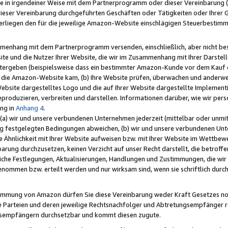
e in irgendeiner Weise mit dem Partnerprogramm oder dieser Vereinbarung (ei
ieser Vereinbarung durchgeführten Geschäften oder Tätigkeiten oder Ihrer 
liegen den für die jeweilige Amazon-Website einschlägigen Steuerbestim
mmenhang mit dem Partnerprogramm versenden, einschließlich, aber nicht be
site und die Nutzer Ihrer Website, die wir im Zusammenhang mit Ihrer Darst
itergeben (beispielsweise dass ein bestimmter Amazon-Kunde vor dem Kauf
uf die Amazon-Website kam, (b) Ihre Website prüfen, überwachen und anderwei
r Website dargestelltes Logo und die auf Ihrer Website dargestellte Impleme
reproduzieren, verbreiten und darstellen. Informationen darüber, wie wir per
ng in
Anhang 4
.
 (a) wir und unsere verbundenen Unternehmen jederzeit (mittelbar oder unmit
ng festgelegten Bedingungen abweichen, (b) wir und unsere verbundenen Unte
 Ähnlichkeit mit Ihrer Website aufweisen bzw. mit Ihrer Website im Wettbewer
barung durchzusetzen, keinen Verzicht auf unser Recht darstellt, die betrof
liche Festlegungen, Aktualisierungen, Handlungen und Zustimmungen, die wi
enommen bzw. erteilt werden und nur wirksam sind, wenn sie schriftlich dur
stimmung von Amazon dürfen Sie diese Vereinbarung weder Kraft Gesetzes no
die Parteien und deren jeweilige Rechtsnachfolger und Abtretungsempfänger 
ngsempfängern durchsetzbar und kommt diesen zugute.