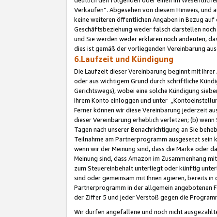
Verkäufen“. Abgesehen von diesem Hinweis, und a
keine weiteren öffentlichen Angaben in Bezug au
Geschäftsbeziehung weder falsch darstellen noch a
und Sie werden weder erklären noch andeuten, dass
dies ist gemäß der vorliegenden Vereinbarung ausd
6.Laufzeit und Kündigung
Die Laufzeit dieser Vereinbarung beginnt mit Ihre
oder aus wichtigem Grund durch schriftliche Kündi
Gerichtswegs), wobei eine solche Kündigung siebe
Ihrem Konto einloggen und unter „Kontoeinstellu
Ferner können wir diese Vereinbarung jederzeit aus
dieser Vereinbarung erheblich verletzen; (b) wenn
Tagen nach unserer Benachrichtigung an Sie behe
Teilnahme am Partnerprogramm ausgesetzt sein kö
wenn wir der Meinung sind, dass die Marke oder 
Meinung sind, dass Amazon im Zusammenhang mit d
zum Steuereinbehalt unterliegt oder künftig unter
sind oder gemeinsam mit Ihnen agieren, bereits in
Partnerprogramm in der allgemein angebotenen Fo
der Ziffer 5 und jeder Verstoß gegen die Programm
Wir dürfen angefallene und noch nicht ausgezahlt