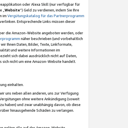
eapplikation oder Alexa Skill (nur verfügbar für
e „
Website
“) Geld zu verdienen, indem Sie Ihre
en im
Vergütungskatalog für das Partnerprogramm
t) verlinken. Entsprechende Links müssen dieser
e über die Amazon-Website angeboten werden, oder
nerprogramm
näher beschrieben (und vorbehaltlich
ir Ihnen Daten, Bilder, Texte, Linkformate,
alität und weitere Informationen im
zieht sich dabei ausdrücklich nicht auf Daten,
es sich nicht um eine Amazon-Website handelt.
rung einhalten.
ir uns neben allen anderen, uns zur Verfügung
n Vergütungen ohne weitere Ankündigung (soweit
 zu haben) und zwar unabhängig davon, ob diese
darüber hinausgehende Schäden zu verlangen.
on gelten alle auf der Amazon-Website