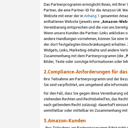
Das Partnerprogramm ermöglicht Ihnen, mit Ihrer W
Partner, die eine Partner-ID für die Amazon UK W
Website mit einer der in
Anhang 1
genannten Amazon
enthaltenen Website (jeweils eine „
Amazon-Webs
Vereinbarung entsprechen und die von uns bereitg
Wenn unsere Kunden die Partner-Links anklicken 
andere Handlungen vornehmen, können Sie eine Ver
der dort festgelegten Einschränkungen) erhalten. 
Widgets, Links, Marketing-Inhalte und andere Ver
Zusammenhang mit dem Partnerprogramm (die „
Bilder, Texte oder sonstige Informationen oder In
2.Compliance-Anforderungen für d
Ihre Teilnahme am Partnerprogramm und der Bezug 
Sie sind verpflichtet, uns umgehend alle Informat
Für den Fall, dass Sie gegen diese Vereinbarung 
stehenden Rechten und Rechtsbehelfen, das Recht
nach geltendem Recht zulässig) dauerhaft einzus
unmittelbar oder mittelbar im Zusammenhang mit
3.Amazon-Kunden
Ihre Teilnahme am Partnerprogramm führt nicht d