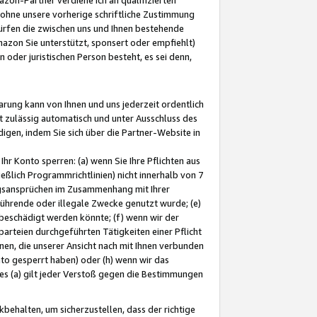
ohne unsere vorherige schriftliche Zustimmung
ürfen die zwischen uns und Ihnen bestehende
mazon Sie unterstützt, sponsert oder empfiehlt)
oder juristischen Person besteht, es sei denn,
arung kann von Ihnen und uns jederzeit ordentlich
t zulässig automatisch und unter Ausschluss des
gen, indem Sie sich über die Partner-Website in
hr Konto sperren: (a) wenn Sie Ihre Pflichten aus
eßlich Programmrichtlinien) nicht innerhalb von 7
ngsansprüchen im Zusammenhang mit Ihrer
ührende oder illegale Zwecke genutzt wurde; (e)
eschädigt werden könnte; (f) wenn wir der
rteien durchgeführten Tätigkeiten einer Pflicht
nen, die unserer Ansicht nach mit Ihnen verbunden
nto gesperrt haben) oder (h) wenn wir das
 (a) gilt jeder Verstoß gegen die Bestimmungen
ehalten, um sicherzustellen, dass der richtige