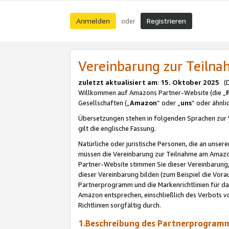
Anmelden
Registrieren
oder
Vereinbarung zur Teil
zuletzt aktualisiert am
:
15. Oktober 2025
(De
Willkommen auf Amazons Partner-Website (die „
Gesellschaften („
Amazon
“ oder „
uns
“ oder ähnl
Übersetzungen stehen in folgenden Sprachen zur 
gilt die englische Fassung.
Natürliche oder juristische Personen, die an uns
müssen die Vereinbarung zur Teilnahme am Amaz
Partner-Website stimmen Sie dieser Vereinbarung,
dieser Vereinbarung bilden (zum Beispiel die Vo
Partnerprogramm und die Markenrichtlinien für da
Amazon entsprechen, einschließlich des Verbots vo
Richtlinien sorgfältig durch.
1.Beschreibung des Partnerprogra