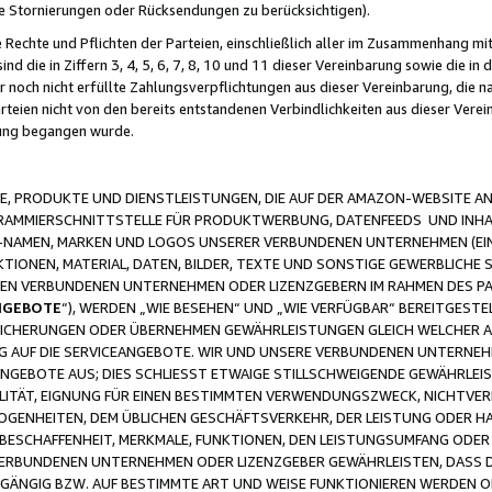
ge Stornierungen oder Rücksendungen zu berücksichtigen).
 Rechte und Pflichten der Parteien, einschließlich aller im Zusammenhang m
 die in Ziffern 3, 4, 5, 6, 7, 8, 10 und 11 dieser Vereinbarung sowie die in
er noch nicht erfüllte Zahlungsverpflichtungen aus dieser Vereinbarung, die
arteien nicht von den bereits entstandenen Verbindlichkeiten aus dieser Ver
gung begangen wurde.
 PRODUKTE UND DIENSTLEISTUNGEN, DIE AUF DER AMAZON-WEBSITE AN
GRAMMIERSCHNITTSTELLE FÜR PRODUKTWERBUNG, DATENFEEDS UND INH
-NAMEN, MARKEN UND LOGOS UNSERER VERBUNDENEN UNTERNEHMEN (EIN
IONEN, MATERIAL, DATEN, BILDER, TEXTE UND SONSTIGE GEWERBLICHE 
EREN VERBUNDENEN UNTERNEHMEN ODER LIZENZGEBERN IM RAHMEN DES 
NGEBOTE
“), WERDEN „WIE BESEHEN“ UND „WIE VERFÜGBAR“ BEREITGEST
CHERUNGEN ODER ÜBERNEHMEN GEWÄHRLEISTUNGEN GLEICH WELCHER AR
ZUG AUF DIE SERVICEANGEBOTE. WIR UND UNSERE VERBUNDENEN UNTERNEH
ANGEBOTE AUS; DIES SCHLIESST ETWAIGE STILLSCHWEIGENDE GEWÄHRLE
LITÄT, EIGNUNG FÜR EINEN BESTIMMTEN VERWENDUNGSZWECK, NICHTVER
OGENHEITEN, DEM ÜBLICHEN GESCHÄFTSVERKEHR, DER LEISTUNG ODER H
 BESCHAFFENHEIT, MERKMALE, FUNKTIONEN, DEN LEISTUNGSUMFANG ODER
VERBUNDENEN UNTERNEHMEN ODER LIZENZGEBER GEWÄHRLEISTEN, DASS D
HGÄNGIG BZW. AUF BESTIMMTE ART UND WEISE FUNKTIONIEREN WERDEN 