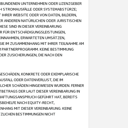
VERBUNDENEN UNTERNEHMEN ODER LIZENZGEBER
ICH STROMAUSFÄLLE ODER SYSTEMABSTÜRZE;
IHRER WEBSITE ODER VON DATEN, BILDERN,
ER ANDEREN NATÜRLICHEN ODER JURISTISCHEN
ESE SIND IN DIESER VEREINBARUNG
R FÜR ENTSCHÄDIGUNGSLEISTUNGEN,
EINNAHMEN, ERWARTETEN UMSÄTZEN,
SIE IM ZUSAMMENHANG MIT IHRER TEILNAHME AM
M PARTNERPROGRAMM. KEINE BESTIMMUNG
DER ZUSICHERUNGEN, DIE NACH DEN
GESCHÄDEN, KONKRETE ODER EXEMPLARISCHE
SFALL ODER DATENVERLUST, DIE IM
OLCHER SCHÄDEN HINGEWIESEN WURDEN. FERNER
BETRAGS DER LAUT DIESER VEREINBARUNG IN
HAFTUNGSANSPRUCH GEFÜHRT HAT, BEREITS
SBEHELFE NACH EQUITY-RECHT,
NHANG MIT DIESER VEREINBARUNG. KEINE
TZLICHEN BESTIMMUNGEN NICHT