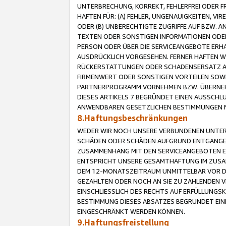
UNTERBRECHUNG, KORREKT, FEHLERFREI ODER 
HAFTEN FÜR: (A) FEHLER, UNGENAUIGKEITEN, 
ODER (B) UNBERECHTIGTE ZUGRIFFE AUF BZW. 
TEXTEN ODER SONSTIGEN INFORMATIONEN ODER 
PERSON ODER ÜBER DIE SERVICEANGEBOTE ERHA
AUSDRÜCKLICH VORGESEHEN. FERNER HAFTEN 
RÜCKERSTATTUNGEN ODER SCHADENSERSATZ AU
FIRMENWERT ODER SONSTIGEN VORTEILEN SOWIE
PARTNERPROGRAMM VORNEHMEN BZW. ÜBERNEHM
DIESES ARTIKELS 7 BEGRÜNDET EINEN AUSSCH
ANWENDBAREN GESETZLICHEN BESTIMMUNGEN 
8.Haftungsbeschränkungen
WEDER WIR NOCH UNSERE VERBUNDENEN UNTERN
SCHÄDEN ODER SCHÄDEN AUFGRUND ENTGANGENE
ZUSAMMENHANG MIT DEN SERVICEANGEBOTEN EN
ENTSPRICHT UNSERE GESAMTHAFTUNG IM ZUSAM
DEM 12-MONATSZEITRAUM UNMITTELBAR VOR DE
GEZAHLTEN ODER NOCH AN SIE ZU ZAHLENDEN V
EINSCHLIESSLICH DES RECHTS AUF ERFÜLLUNGS
BESTIMMUNG DIESES ABSATZES BEGRÜNDET EI
EINGESCHRÄNKT WERDEN KÖNNEN.
9.Haftungsfreistellung