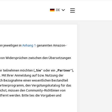
DE
en jeweiligen in
Anhang 1
genannten Amazon-
e von Widersprüchen zwischen den Übersetzungen
er teilnehmen möchten („
Sie
“ oder ein „
Partner
“),
. Mit Ihrer Anmeldung auf bzw. Nutzung der
durch Bezugnahme einen wesentlichen Bestandteil
 Partnerprogramm, den Vergütungskatalog für das
ichst, müssen den Community-Richtlinien von
fernt werden. Bitte lies die Vorgaben und