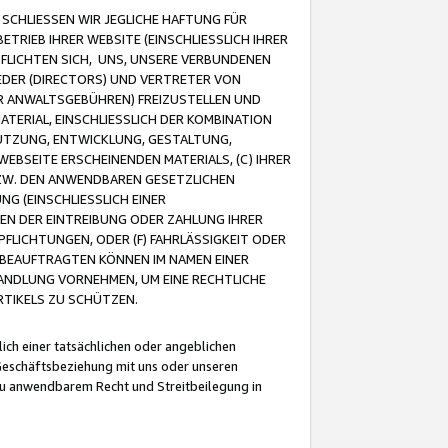
CHLIESSEN WIR JEGLICHE HAFTUNG FÜR
TRIEB IHRER WEBSITE (EINSCHLIESSLICH IHRER
FLICHTEN SICH, UNS, UNSERE VERBUNDENEN
EDER (DIRECTORS) UND VERTRETER VON
R ANWALTSGEBÜHREN) FREIZUSTELLEN UND
ATERIAL, EINSCHLIESSLICH DER KOMBINATION
NUTZUNG, ENTWICKLUNG, GESTALTUNG,
EBSEITE ERSCHEINENDEN MATERIALS, (C) IHRER
ZW. DEN ANWENDBAREN GESETZLICHEN
NG (EINSCHLIESSLICH EINER
BEN DER EINTREIBUNG ODER ZAHLUNG IHRER
LICHTUNGEN, ODER (F) FAHRLÄSSIGKEIT ODER
 BEAUFTRAGTEN KÖNNEN IM NAMEN EINER
HANDLUNG VORNEHMEN, UM EINE RECHTLICHE
TIKELS ZU SCHÜTZEN.
ich einer tatsächlichen oder angeblichen
Geschäftsbeziehung mit uns oder unseren
u anwendbarem Recht und Streitbeilegung in