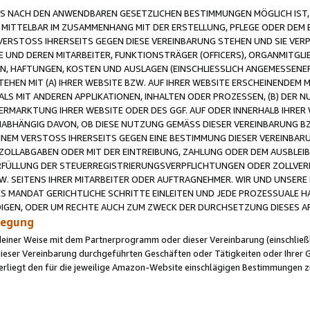
 NACH DEN ANWENDBAREN GESETZLICHEN BESTIMMUNGEN MÖGLICH IST, S
MITTELBAR IM ZUSAMMENHANG MIT DER ERSTELLUNG, PFLEGE ODER DEM BE
ERSTOSS IHRERSEITS GEGEN DIESE VEREINBARUNG STEHEN UND SIE VERP
UND DEREN MITARBEITER, FUNKTIONSTRÄGER (OFFICERS), ORGANMITGLI
N, HAFTUNGEN, KOSTEN UND AUSLAGEN (EINSCHLIESSLICH ANGEMESSENE
HEN MIT (A) IHRER WEBSITE BZW. AUF IHRER WEBSITE ERSCHEINENDEM M
LS MIT ANDEREN APPLIKATIONEN, INHALTEN ODER PROZESSEN, (B) DER 
RMARKTUNG IHRER WEBSITE ODER DES GGF. AUF ODER INNERHALB IHRER W
ABHÄNGIG DAVON, OB DIESE NUTZUNG GEMÄSS DIESER VEREINBARUNG B
EINEM VERSTOSS IHRERSEITS GEGEN EINE BESTIMMUNG DIESER VEREINBARU
D ZOLLABGABEN ODER MIT DER EINTREIBUNG, ZAHLUNG ODER DEM AUSBLEI
FÜLLUNG DER STEUERREGISTRIERUNGSVERPFLICHTUNGEN ODER ZOLLVERPF
W. SEITENS IHRER MITARBEITER ODER AUFTRAGNEHMER. WIR UND UNSERE
ES MANDAT GERICHTLICHE SCHRITTE EINLEITEN UND JEDE PROZESSUALE 
GEN, ODER UM RECHTE AUCH ZUM ZWECK DER DURCHSETZUNG DIESES AR
ilegung
endeiner Weise mit dem Partnerprogramm oder dieser Vereinbarung (einschließl
ieser Vereinbarung durchgeführten Geschäften oder Tätigkeiten oder Ihrer 
iegt den für die jeweilige Amazon-Website einschlägigen Bestimmungen z