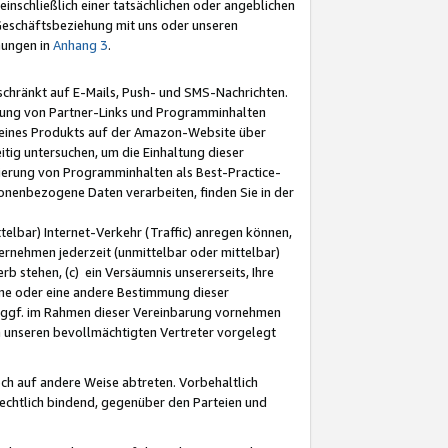
nschließlich einer tatsächlichen oder angeblichen
Geschäftsbeziehung mit uns oder unseren
mungen in
Anhang 3
.
schränkt auf E-Mails, Push- und SMS-Nachrichten.
ellung von Partner-Links und Programminhalten
 eines Produkts auf der Amazon-Website über
tig untersuchen, um die Einhaltung dieser
ntierung von Programminhalten als Best-Practice-
sonenbezogene Daten verarbeiten, finden Sie in der
telbar) Internet-Verkehr (Traffic) anregen können,
rnehmen jederzeit (unmittelbar oder mittelbar)
b stehen, (c) ein Versäumnis unsererseits, Ihre
fene oder eine andere Bestimmung dieser
r ggf. im Rahmen dieser Vereinbarung vornehmen
ch unseren bevollmächtigten Vertreter vorgelegt
ch auf andere Weise abtreten. Vorbehaltlich
rechtlich bindend, gegenüber den Parteien und