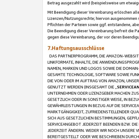
Betrag ausgezahlt wird (beispielsweise um etwai
Mit Beendigung dieser Vereinbarung erlöschen alle
Lizenzen/Nutzungsrechte; hiervon ausgenommen sind
Pflichten der Parteien sowie ggf. entstandene, ab
Die Beendigung dieser Vereinbarung befreit die P
gegen diese Vereinbarung, der vor deren Beendi
7.Haftungsausschlüsse
DAS PARTNERPROGRAMM, DIE AMAZON-WEBSITE,
LINKFORMATE, INHALTE, DIE ANWENDUNGSPRO
NAMEN, MARKEN UND LOGOS SOWIE DIE DOMAIN
GESAMTE TECHNOLOGIE, SOFTWARE SOWIE FUNKT
DIE VON ODER IM AUFTRAG VON AMAZON, UNS
GENUTZT WERDEN (INSGESAMT DIE „
SERVICEA
UNTERNEHMEN ODER LIZENZGEBER MACHEN ZUSI
GESETZLICH ODER IN SONSTIGER WEISE, IN BE
GEWÄHRLEISTUNGEN IN BEZUG AUF DIE SERVICE
MARKTGÄNGIGKEIT, ZUFRIEDENSTELLENDER QUA
SICH AUS GESETZLICHEN BESTIMMUNGEN, GEPFL
SERVICEANGEBOT JEDERZEIT BEENDEN BZW. DIE
JEDERZEIT ÄNDERN. WEDER WIR NOCH UNSERE 
BEREITGESTELLT ODER WIE BESCHRIEBEN DURC