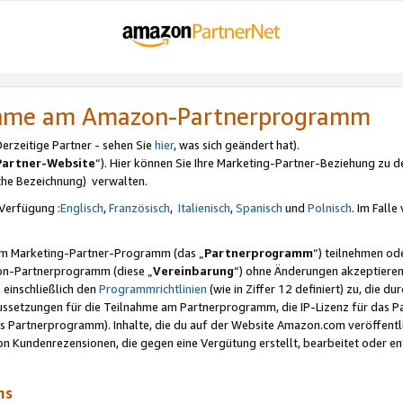
nahme am Amazon-Partnerprogramm
rzeitige Partner - sehen Sie
hier
, was sich geändert hat).
Partner-Website
“). Hier können Sie Ihre Marketing-Partner-Beziehung zu d
iche Bezeichnung) verwalten.
Verfügung :
Englisch
,
Französisch
,
Italienisch
,
Spanisch
und
Polnisch
. Im Fall
erem Marketing-Partner-Programm (das „
Partnerprogramm
“) teilnehmen od
on-Partnerprogramm (diese „
Vereinbarung
“) ohne Änderungen akzeptieren
 einschließlich den
Programmrichtlinien
(wie in Ziffer 12 definiert) zu, die 
raussetzungen für die Teilnahme am Partnerprogramm, die IP-Lizenz für das
s Partnerprogramm). Inhalte, die du auf der Website Amazon.com veröffentl
n Kundenrezensionen, die gegen eine Vergütung erstellt, bearbeitet oder ent
mms