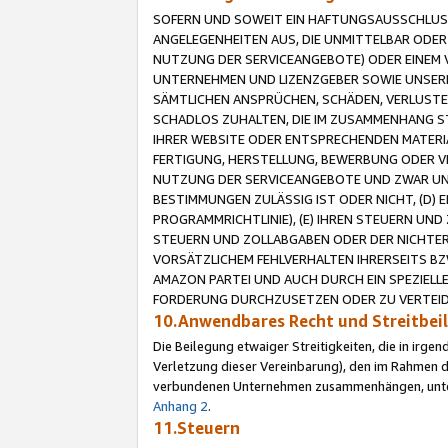
SOFERN UND SOWEIT EIN HAFTUNGSAUSSCHLUSS
ANGELEGENHEITEN AUS, DIE UNMITTELBAR ODER 
NUTZUNG DER SERVICEANGEBOTE) ODER EINEM V
UNTERNEHMEN UND LIZENZGEBER SOWIE UNSERE 
SÄMTLICHEN ANSPRÜCHEN, SCHÄDEN, VERLUSTE
SCHADLOS ZUHALTEN, DIE IM ZUSAMMENHANG STE
IHRER WEBSITE ODER ENTSPRECHENDEN MATERIA
FERTIGUNG, HERSTELLUNG, BEWERBUNG ODER VE
NUTZUNG DER SERVICEANGEBOTE UND ZWAR UN
BESTIMMUNGEN ZULÄSSIG IST ODER NICHT, (D) 
PROGRAMMRICHTLINIE), (E) IHREN STEUERN UN
STEUERN UND ZOLLABGABEN ODER DER NICHTER
VORSÄTZLICHEM FEHLVERHALTEN IHRERSEITS BZ
AMAZON PARTEI UND AUCH DURCH EIN SPEZIELL
FORDERUNG DURCHZUSETZEN ODER ZU VERTEIDI
10.Anwendbares Recht und Streitbe
Die Beilegung etwaiger Streitigkeiten, die in irg
Verletzung dieser Vereinbarung), den im Rahmen d
verbundenen Unternehmen zusammenhängen, unterl
Anhang 2
.
11.Steuern