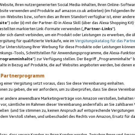
ebsite, Ihren nutzergenerierten Social Media-Inhalten, Ihren Online-Softwar
ebsite verwenden und Produkte auf amazon.co.uk anbieten) (im Folgenden Ihr
-Websites bzw., sofern dies an Ihrem Standort verfügbar ist, einer ander
ite
“) oder (ii) mit der Partner-ID in Alexa Skill (über das Alexa Shopping Ki
estellten markierten Link-Formate verwenden („
Partner-Links
“).
oder sich damit verbinden, um ein Produkt oder Leistungen zu erwerben, di
gütung für qualifizierte Verkäufe, wie im
Vergütungskatalog für das Part
Zur Unterstützung Ihrer Werbung für diese Produkte oder Leistungen können w
linkungs-Tools, Schnittstellen für Anwendungsprogramme, die Alexa-Funktion
Programminhalte
“) zur Verfügung stellen. Der Begriff „Programminhalte“ be
halte in Bezug auf Produkte, die auf Websites angeboten werden, bei denen 
as Partnerprogramm
einer Vergütung setzt voraus, dass Sie diese Vereinbarung einhalten.
ionen zu geben, die wir anfordern, um zu überprüfen, dass Sie diese Vereinba
oder andere anwendbare Marketingverträge von Amazon verstoßen, behalten w
 vor, sämtliche im Rahmen dieser Vereinbarung andernfalls an Sie zahlbare
tellen (und Sie stimmen zu, keinen Anspruch auf entsprechende Vergütungen
 dem Verstoß stehen, und unbeschadet des Rechts von Amazon, Ersatz für 
azu, dass unsere Kunden zu Ihren Kunden werden. Zwischen Ihnen und Amaz