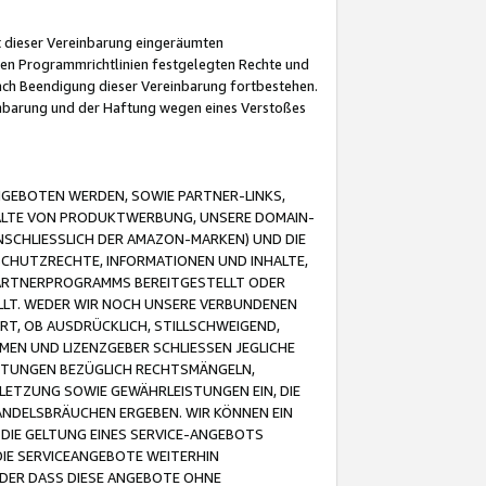
it dieser Vereinbarung eingeräumten
 den Programmrichtlinien festgelegten Rechte und
 nach Beendigung dieser Vereinbarung fortbestehen.
einbarung und der Haftung wegen eines Verstoßes
GEBOTEN WERDEN, SOWIE PARTNER-LINKS,
ALTE VON PRODUKTWERBUNG, UNSERE DOMAIN-
SCHLIESSLICH DER AMAZON-MARKEN) UND DIE
SCHUTZRECHTE, INFORMATIONEN UND INHALTE,
PARTNERPROGRAMMS BEREITGESTELLT ODER
ELLT. WEDER WIR NOCH UNSERE VERBUNDENEN
T, OB AUSDRÜCKLICH, STILLSCHWEIGEND,
MEN UND LIZENZGEBER SCHLIESSEN JEGLICHE
ISTUNGEN BEZÜGLICH RECHTSMÄNGELN,
LETZUNG SOWIE GEWÄHRLEISTUNGEN EIN, DIE
ANDELSBRÄUCHEN ERGEBEN. WIR KÖNNEN EIN
 DIE GELTUNG EINES SERVICE-ANGEBOTS
IE SERVICEANGEBOTE WEITERHIN
ODER DASS DIESE ANGEBOTE OHNE