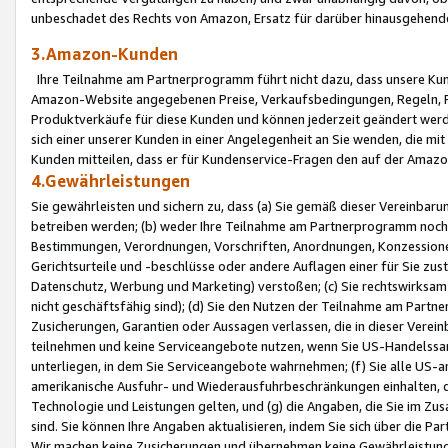
unbeschadet des Rechts von Amazon, Ersatz für darüber hinausgehen
3.Amazon-Kunden
Ihre Teilnahme am Partnerprogramm führt nicht dazu, dass unsere Kun
Amazon-Website angegebenen Preise, Verkaufsbedingungen, Regeln, Ri
Produktverkäufe für diese Kunden und können jederzeit geändert werde
sich einer unserer Kunden in einer Angelegenheit an Sie wenden, die 
Kunden mitteilen, dass er für Kundenservice-Fragen den auf der Ama
4.Gewährleistungen
Sie gewährleisten und sichern zu, dass (a) Sie gemäß dieser Vereinba
betreiben werden; (b) weder Ihre Teilnahme am Partnerprogramm noch d
Bestimmungen, Verordnungen, Vorschriften, Anordnungen, Konzessionen,
Gerichtsurteile und -beschlüsse oder andere Auflagen einer für Sie zu
Datenschutz, Werbung und Marketing) verstoßen; (c) Sie rechtswirksam 
nicht geschäftsfähig sind); (d) Sie den Nutzen der Teilnahme am Partne
Zusicherungen, Garantien oder Aussagen verlassen, die in dieser Verein
teilnehmen und keine Serviceangebote nutzen, wenn Sie US-Handelssa
unterliegen, in dem Sie Serviceangebote wahrnehmen; (f) Sie alle US
amerikanische Ausfuhr- und Wiederausfuhrbeschränkungen einhalten, 
Technologie und Leistungen gelten, und (g) die Angaben, die Sie im 
sind. Sie können Ihre Angaben aktualisieren, indem Sie sich über die 
Wir machen keine Zusicherungen und übernehmen keine Gewährleistun