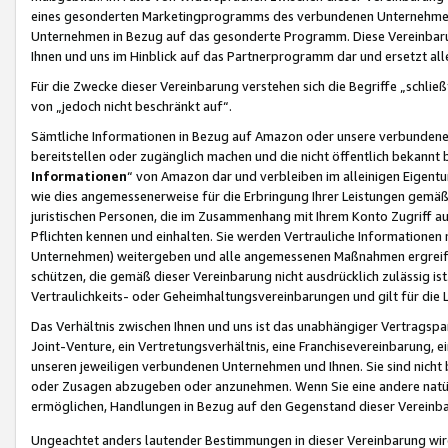
eines gesonderten Marketingprogramms des verbundenen Unternehmens
Unternehmen in Bezug auf das gesonderte Programm. Diese Vereinbarung
Ihnen und uns im Hinblick auf das Partnerprogramm dar und ersetzt al
Für die Zwecke dieser Vereinbarung verstehen sich die Begriffe „schließ
von „jedoch nicht beschränkt auf“.
Sämtliche Informationen in Bezug auf Amazon oder unsere verbunde
bereitstellen oder zugänglich machen und die nicht öffentlich bekannt bz
Informationen
“ von Amazon dar und verbleiben im alleinigen Eigent
wie dies angemessenerweise für die Erbringung Ihrer Leistungen gemäß d
juristischen Personen, die im Zusammenhang mit Ihrem Konto Zugriff au
Pflichten kennen und einhalten. Sie werden Vertrauliche Informationen 
Unternehmen) weitergeben und alle angemessenen Maßnahmen ergreifen
schützen, die gemäß dieser Vereinbarung nicht ausdrücklich zulässig is
Vertraulichkeits- oder Geheimhaltungsvereinbarungen und gilt für die
Das Verhältnis zwischen Ihnen und uns ist das unabhängiger Vertragspa
Joint-Venture, ein Vertretungsverhältnis, eine Franchisevereinbarung, 
unseren jeweiligen verbundenen Unternehmen und Ihnen. Sie sind ni
oder Zusagen abzugeben oder anzunehmen. Wenn Sie eine andere natürli
ermöglichen, Handlungen in Bezug auf den Gegenstand dieser Vereinbar
Ungeachtet anders lautender Bestimmungen in dieser Vereinbarung wird