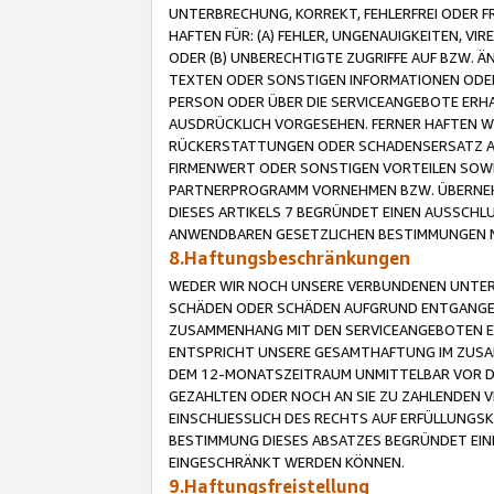
UNTERBRECHUNG, KORREKT, FEHLERFREI ODER 
HAFTEN FÜR: (A) FEHLER, UNGENAUIGKEITEN, 
ODER (B) UNBERECHTIGTE ZUGRIFFE AUF BZW. 
TEXTEN ODER SONSTIGEN INFORMATIONEN ODER 
PERSON ODER ÜBER DIE SERVICEANGEBOTE ERHA
AUSDRÜCKLICH VORGESEHEN. FERNER HAFTEN 
RÜCKERSTATTUNGEN ODER SCHADENSERSATZ AU
FIRMENWERT ODER SONSTIGEN VORTEILEN SOWIE
PARTNERPROGRAMM VORNEHMEN BZW. ÜBERNEHM
DIESES ARTIKELS 7 BEGRÜNDET EINEN AUSSCH
ANWENDBAREN GESETZLICHEN BESTIMMUNGEN 
8.Haftungsbeschränkungen
WEDER WIR NOCH UNSERE VERBUNDENEN UNTERN
SCHÄDEN ODER SCHÄDEN AUFGRUND ENTGANGENE
ZUSAMMENHANG MIT DEN SERVICEANGEBOTEN EN
ENTSPRICHT UNSERE GESAMTHAFTUNG IM ZUSAM
DEM 12-MONATSZEITRAUM UNMITTELBAR VOR DE
GEZAHLTEN ODER NOCH AN SIE ZU ZAHLENDEN V
EINSCHLIESSLICH DES RECHTS AUF ERFÜLLUNGS
BESTIMMUNG DIESES ABSATZES BEGRÜNDET EI
EINGESCHRÄNKT WERDEN KÖNNEN.
9.Haftungsfreistellung