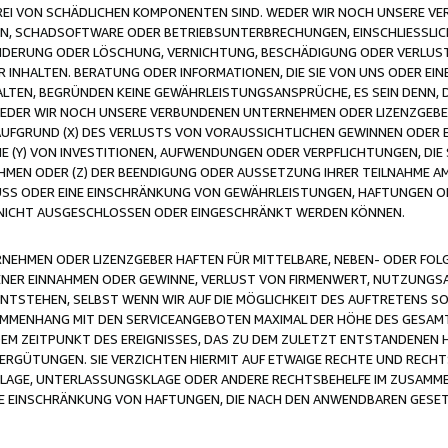
FREI VON SCHÄDLICHEN KOMPONENTEN SIND. WEDER WIR NOCH UNSERE 
VIREN, SCHADSOFTWARE ODER BETRIEBSUNTERBRECHUNGEN, EINSCHLIESSL
ÄNDERUNG ODER LÖSCHUNG, VERNICHTUNG, BESCHÄDIGUNG ODER VERLUST 
INHALTEN. BERATUNG ODER INFORMATIONEN, DIE SIE VON UNS ODER EIN
LTEN, BEGRÜNDEN KEINE GEWÄHRLEISTUNGSANSPRÜCHE, ES SEIN DENN, DI
WEDER WIR NOCH UNSERE VERBUNDENEN UNTERNEHMEN ODER LIZENZGEBE
FGRUND (X) DES VERLUSTS VON VORAUSSICHTLICHEN GEWINNEN ODER 
 (Y) VON INVESTITIONEN, AUFWENDUNGEN ODER VERPFLICHTUNGEN, DIE 
EN ODER (Z) DER BEENDIGUNG ODER AUSSETZUNG IHRER TEILNAHME A
LUSS ODER EINE EINSCHRÄNKUNG VON GEWÄHRLEISTUNGEN, HAFTUNGEN O
NICHT AUSGESCHLOSSEN ODER EINGESCHRÄNKT WERDEN KÖNNEN.
EHMEN ODER LIZENZGEBER HAFTEN FÜR MITTELBARE, NEBEN- ODER FOL
R EINNAHMEN ODER GEWINNE, VERLUST VON FIRMENWERT, NUTZUNGSAU
TSTEHEN, SELBST WENN WIR AUF DIE MÖGLICHKEIT DES AUFTRETENS S
MENHANG MIT DEN SERVICEANGEBOTEN MAXIMAL DER HÖHE DES GESAMT
M ZEITPUNKT DES EREIGNISSES, DAS ZU DEM ZULETZT ENTSTANDENEN 
ERGÜTUNGEN. SIE VERZICHTEN HIERMIT AUF ETWAIGE RECHTE UND RECHT
KLAGE, UNTERLASSUNGSKLAGE ODER ANDERE RECHTSBEHELFE IM ZUSAMME
NE EINSCHRÄNKUNG VON HAFTUNGEN, DIE NACH DEN ANWENDBAREN GESE