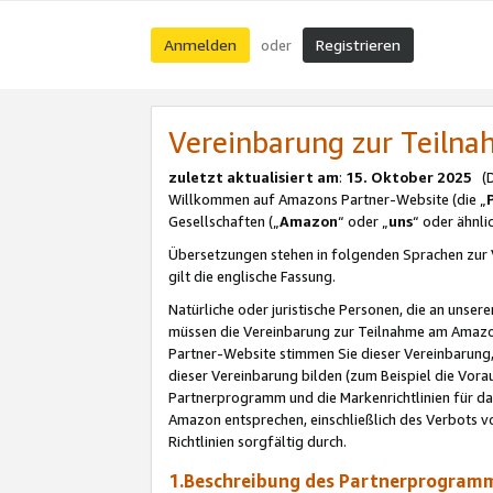
Anmelden
Registrieren
oder
Vereinbarung zur Teil
zuletzt aktualisiert am
:
15. Oktober 2025
(De
Willkommen auf Amazons Partner-Website (die „
Gesellschaften („
Amazon
“ oder „
uns
“ oder ähnl
Übersetzungen stehen in folgenden Sprachen zur 
gilt die englische Fassung.
Natürliche oder juristische Personen, die an uns
müssen die Vereinbarung zur Teilnahme am Amaz
Partner-Website stimmen Sie dieser Vereinbarung,
dieser Vereinbarung bilden (zum Beispiel die Vo
Partnerprogramm und die Markenrichtlinien für da
Amazon entsprechen, einschließlich des Verbots vo
Richtlinien sorgfältig durch.
1.Beschreibung des Partnerprogra