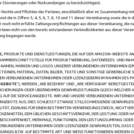
ge Stornierungen oder Rücksendungen zu berücksichtigen).
 Rechte und Pflichten der Parteien, einschließlich aller im Zusammenhang m
 die in Ziffern 3, 4, 5, 6, 7, 8, 10 und 11 dieser Vereinbarung sowie die in
er noch nicht erfüllte Zahlungsverpflichtungen aus dieser Vereinbarung, die
arteien nicht von den bereits entstandenen Verbindlichkeiten aus dieser Ver
gung begangen wurde.
 PRODUKTE UND DIENSTLEISTUNGEN, DIE AUF DER AMAZON-WEBSITE AN
GRAMMIERSCHNITTSTELLE FÜR PRODUKTWERBUNG, DATENFEEDS UND INH
-NAMEN, MARKEN UND LOGOS UNSERER VERBUNDENEN UNTERNEHMEN (EIN
IONEN, MATERIAL, DATEN, BILDER, TEXTE UND SONSTIGE GEWERBLICHE 
EREN VERBUNDENEN UNTERNEHMEN ODER LIZENZGEBERN IM RAHMEN DES 
NGEBOTE
“), WERDEN „WIE BESEHEN“ UND „WIE VERFÜGBAR“ BEREITGEST
CHERUNGEN ODER ÜBERNEHMEN GEWÄHRLEISTUNGEN GLEICH WELCHER AR
ZUG AUF DIE SERVICEANGEBOTE. WIR UND UNSERE VERBUNDENEN UNTERNEH
ANGEBOTE AUS; DIES SCHLIESST ETWAIGE STILLSCHWEIGENDE GEWÄHRLE
LITÄT, EIGNUNG FÜR EINEN BESTIMMTEN VERWENDUNGSZWECK, NICHTVER
OGENHEITEN, DEM ÜBLICHEN GESCHÄFTSVERKEHR, DER LEISTUNG ODER H
 BESCHAFFENHEIT, MERKMALE, FUNKTIONEN, DEN LEISTUNGSUMFANG ODER
VERBUNDENEN UNTERNEHMEN ODER LIZENZGEBER GEWÄHRLEISTEN, DASS D
HGÄNGIG BZW. AUF BESTIMMTE ART UND WEISE FUNKTIONIEREN WERDEN 