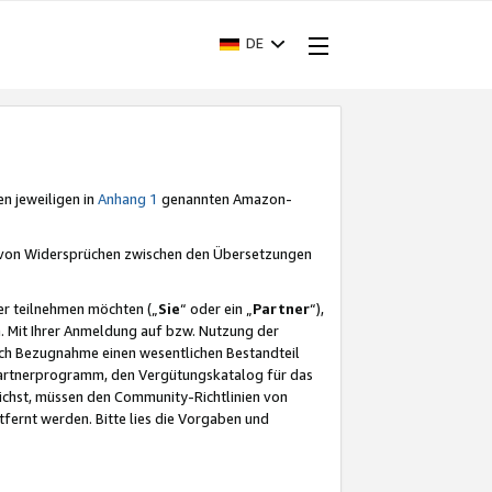
DE
en jeweiligen in
Anhang 1
genannten Amazon-
e von Widersprüchen zwischen den Übersetzungen
er teilnehmen möchten („
Sie
“ oder ein „
Partner
“),
. Mit Ihrer Anmeldung auf bzw. Nutzung der
durch Bezugnahme einen wesentlichen Bestandteil
 Partnerprogramm, den Vergütungskatalog für das
ichst, müssen den Community-Richtlinien von
fernt werden. Bitte lies die Vorgaben und