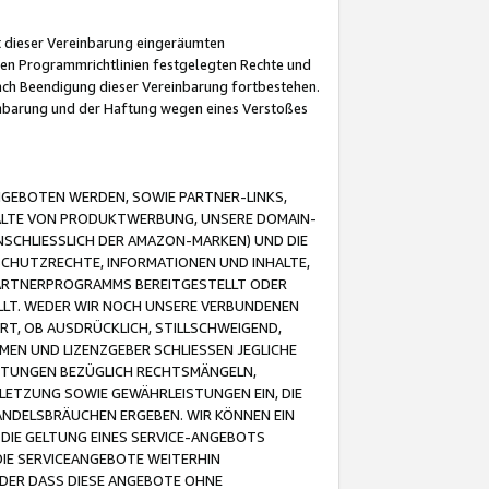
it dieser Vereinbarung eingeräumten
 den Programmrichtlinien festgelegten Rechte und
 nach Beendigung dieser Vereinbarung fortbestehen.
einbarung und der Haftung wegen eines Verstoßes
GEBOTEN WERDEN, SOWIE PARTNER-LINKS,
ALTE VON PRODUKTWERBUNG, UNSERE DOMAIN-
SCHLIESSLICH DER AMAZON-MARKEN) UND DIE
SCHUTZRECHTE, INFORMATIONEN UND INHALTE,
PARTNERPROGRAMMS BEREITGESTELLT ODER
ELLT. WEDER WIR NOCH UNSERE VERBUNDENEN
T, OB AUSDRÜCKLICH, STILLSCHWEIGEND,
MEN UND LIZENZGEBER SCHLIESSEN JEGLICHE
ISTUNGEN BEZÜGLICH RECHTSMÄNGELN,
LETZUNG SOWIE GEWÄHRLEISTUNGEN EIN, DIE
ANDELSBRÄUCHEN ERGEBEN. WIR KÖNNEN EIN
 DIE GELTUNG EINES SERVICE-ANGEBOTS
IE SERVICEANGEBOTE WEITERHIN
ODER DASS DIESE ANGEBOTE OHNE