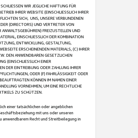
CHLIESSEN WIR JEGLICHE HAFTUNG FÜR
TRIEB IHRER WEBSITE (EINSCHLIESSLICH IHRER
FLICHTEN SICH, UNS, UNSERE VERBUNDENEN
EDER (DIRECTORS) UND VERTRETER VON
R ANWALTSGEBÜHREN) FREIZUSTELLEN UND
ATERIAL, EINSCHLIESSLICH DER KOMBINATION
NUTZUNG, ENTWICKLUNG, GESTALTUNG,
EBSEITE ERSCHEINENDEN MATERIALS, (C) IHRER
ZW. DEN ANWENDBAREN GESETZLICHEN
NG (EINSCHLIESSLICH EINER
BEN DER EINTREIBUNG ODER ZAHLUNG IHRER
LICHTUNGEN, ODER (F) FAHRLÄSSIGKEIT ODER
 BEAUFTRAGTEN KÖNNEN IM NAMEN EINER
HANDLUNG VORNEHMEN, UM EINE RECHTLICHE
TIKELS ZU SCHÜTZEN.
ich einer tatsächlichen oder angeblichen
Geschäftsbeziehung mit uns oder unseren
u anwendbarem Recht und Streitbeilegung in