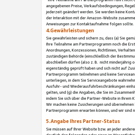
angegebenen Preise, Verkaufsbedingungen, Regeln
jederzeit geändert werden. Sie werden keine Konta
der Interaktion mit der Amazon-Website zusamme
Anweisungen zur Kontaktaufnahme folgen sollte.
4.Gewährleistungen
Sie gewährleisten und sichern zu, dass (a) Sie g
Ihre Teilnahme am Partnerprogramm noch die Erst
Anordnungen, Konzessionen, Richtlinien, Verhalten
zuständigen Behörde (einschließlich der Bestimmu
abschließen dürfen (also z. B. nicht minderjährig
eigenständig geprüft haben und sich nicht auf Zusi
Partnerprogramm teilnehmen und keine Servicean
unterliegen, in dem Sie Serviceangebote wahrneh
Ausfuhr- und Wiederausfuhrbeschränkungen einhal
gelten, und (g) die Angaben, die Sie im Zusammen
indem Sie sich über die Partner-Website in Ihrem
Wir machen keine Zusicherungen und übernehmen 
Partnerprogramm erwarten können, und wir sind n
5.Angabe Ihres Partner-Status
Sie müssen auf Ihrer Website bzw. an jeder ander
deutlich den folgenden oder einen im Wesentlichen