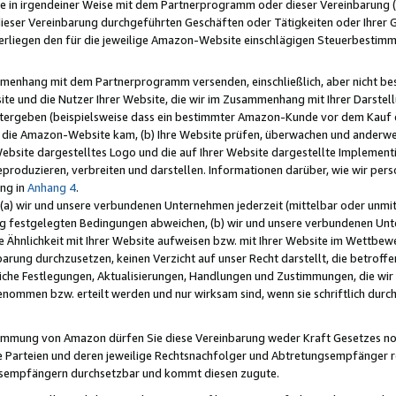
e in irgendeiner Weise mit dem Partnerprogramm oder dieser Vereinbarung (ei
ieser Vereinbarung durchgeführten Geschäften oder Tätigkeiten oder Ihrer 
liegen den für die jeweilige Amazon-Website einschlägigen Steuerbestim
mmenhang mit dem Partnerprogramm versenden, einschließlich, aber nicht be
site und die Nutzer Ihrer Website, die wir im Zusammenhang mit Ihrer Darst
itergeben (beispielsweise dass ein bestimmter Amazon-Kunde vor dem Kauf
uf die Amazon-Website kam, (b) Ihre Website prüfen, überwachen und anderwei
r Website dargestelltes Logo und die auf Ihrer Website dargestellte Impleme
reproduzieren, verbreiten und darstellen. Informationen darüber, wie wir per
ng in
Anhang 4
.
 (a) wir und unsere verbundenen Unternehmen jederzeit (mittelbar oder unmit
ng festgelegten Bedingungen abweichen, (b) wir und unsere verbundenen Unte
 Ähnlichkeit mit Ihrer Website aufweisen bzw. mit Ihrer Website im Wettbewer
barung durchzusetzen, keinen Verzicht auf unser Recht darstellt, die betrof
liche Festlegungen, Aktualisierungen, Handlungen und Zustimmungen, die wi
enommen bzw. erteilt werden und nur wirksam sind, wenn sie schriftlich dur
stimmung von Amazon dürfen Sie diese Vereinbarung weder Kraft Gesetzes no
die Parteien und deren jeweilige Rechtsnachfolger und Abtretungsempfänger 
ngsempfängern durchsetzbar und kommt diesen zugute.