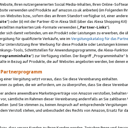
ebsite, Ihren nutzergenerierten Social Media-Inhalten, Ihren Online-Softwar
ebsite verwenden und Produkte auf amazon.co.uk anbieten) (im Folgenden Ihr
-Websites bzw., sofern dies an Ihrem Standort verfügbar ist, einer ander
ite
“) oder (ii) mit der Partner-ID in Alexa Skill (über das Alexa Shopping Ki
estellten markierten Link-Formate verwenden („
Partner-Links
“).
oder sich damit verbinden, um ein Produkt oder Leistungen zu erwerben, di
gütung für qualifizierte Verkäufe, wie im
Vergütungskatalog für das Part
Zur Unterstützung Ihrer Werbung für diese Produkte oder Leistungen können w
linkungs-Tools, Schnittstellen für Anwendungsprogramme, die Alexa-Funktion
Programminhalte
“) zur Verfügung stellen. Der Begriff „Programminhalte“ be
halte in Bezug auf Produkte, die auf Websites angeboten werden, bei denen 
as Partnerprogramm
einer Vergütung setzt voraus, dass Sie diese Vereinbarung einhalten.
ionen zu geben, die wir anfordern, um zu überprüfen, dass Sie diese Vereinba
oder andere anwendbare Marketingverträge von Amazon verstoßen, behalten w
 vor, sämtliche im Rahmen dieser Vereinbarung andernfalls an Sie zahlbare
tellen (und Sie stimmen zu, keinen Anspruch auf entsprechende Vergütungen
 dem Verstoß stehen, und unbeschadet des Rechts von Amazon, Ersatz für 
azu, dass unsere Kunden zu Ihren Kunden werden. Zwischen Ihnen und Amaz