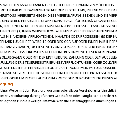
 NACH DEN ANWENDBAREN GESETZLICHEN BESTIMMUNGEN MÖGLICH IST, S
MITTELBAR IM ZUSAMMENHANG MIT DER ERSTELLUNG, PFLEGE ODER DEM BE
ERSTOSS IHRERSEITS GEGEN DIESE VEREINBARUNG STEHEN UND SIE VERP
UND DEREN MITARBEITER, FUNKTIONSTRÄGER (OFFICERS), ORGANMITGLI
N, HAFTUNGEN, KOSTEN UND AUSLAGEN (EINSCHLIESSLICH ANGEMESSENE
HEN MIT (A) IHRER WEBSITE BZW. AUF IHRER WEBSITE ERSCHEINENDEM M
LS MIT ANDEREN APPLIKATIONEN, INHALTEN ODER PROZESSEN, (B) DER 
RMARKTUNG IHRER WEBSITE ODER DES GGF. AUF ODER INNERHALB IHRER W
ABHÄNGIG DAVON, OB DIESE NUTZUNG GEMÄSS DIESER VEREINBARUNG B
EINEM VERSTOSS IHRERSEITS GEGEN EINE BESTIMMUNG DIESER VEREINBARU
D ZOLLABGABEN ODER MIT DER EINTREIBUNG, ZAHLUNG ODER DEM AUSBLEI
FÜLLUNG DER STEUERREGISTRIERUNGSVERPFLICHTUNGEN ODER ZOLLVERPF
W. SEITENS IHRER MITARBEITER ODER AUFTRAGNEHMER. WIR UND UNSERE
ES MANDAT GERICHTLICHE SCHRITTE EINLEITEN UND JEDE PROZESSUALE 
GEN, ODER UM RECHTE AUCH ZUM ZWECK DER DURCHSETZUNG DIESES AR
ilegung
endeiner Weise mit dem Partnerprogramm oder dieser Vereinbarung (einschließl
ieser Vereinbarung durchgeführten Geschäften oder Tätigkeiten oder Ihrer 
iegt den für die jeweilige Amazon-Website einschlägigen Bestimmungen z