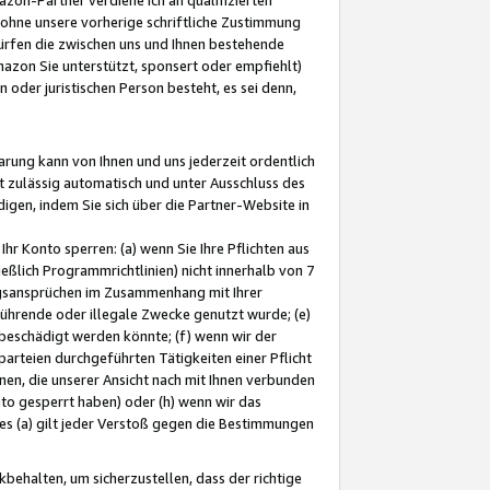
ohne unsere vorherige schriftliche Zustimmung
ürfen die zwischen uns und Ihnen bestehende
mazon Sie unterstützt, sponsert oder empfiehlt)
oder juristischen Person besteht, es sei denn,
arung kann von Ihnen und uns jederzeit ordentlich
t zulässig automatisch und unter Ausschluss des
gen, indem Sie sich über die Partner-Website in
hr Konto sperren: (a) wenn Sie Ihre Pflichten aus
eßlich Programmrichtlinien) nicht innerhalb von 7
ngsansprüchen im Zusammenhang mit Ihrer
ührende oder illegale Zwecke genutzt wurde; (e)
eschädigt werden könnte; (f) wenn wir der
rteien durchgeführten Tätigkeiten einer Pflicht
nen, die unserer Ansicht nach mit Ihnen verbunden
nto gesperrt haben) oder (h) wenn wir das
 (a) gilt jeder Verstoß gegen die Bestimmungen
ehalten, um sicherzustellen, dass der richtige