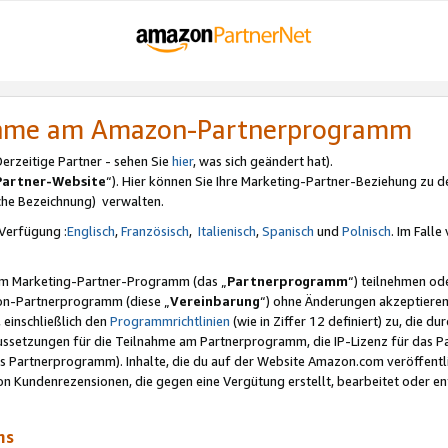
nahme am Amazon-Partnerprogramm
rzeitige Partner - sehen Sie
hier
, was sich geändert hat).
Partner-Website
“). Hier können Sie Ihre Marketing-Partner-Beziehung zu d
iche Bezeichnung) verwalten.
Verfügung :
Englisch
,
Französisch
,
Italienisch
,
Spanisch
und
Polnisch
. Im Fall
erem Marketing-Partner-Programm (das „
Partnerprogramm
“) teilnehmen od
on-Partnerprogramm (diese „
Vereinbarung
“) ohne Änderungen akzeptieren
 einschließlich den
Programmrichtlinien
(wie in Ziffer 12 definiert) zu, die 
raussetzungen für die Teilnahme am Partnerprogramm, die IP-Lizenz für das
s Partnerprogramm). Inhalte, die du auf der Website Amazon.com veröffentl
n Kundenrezensionen, die gegen eine Vergütung erstellt, bearbeitet oder ent
mms