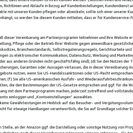
, Richtlinien und Abläufe in Bezug auf Kundenbestellungen, Kundendienst 
kte mit unseren Kunden pflegen oder abwickeln; sollte sich einer unserer Ku
nhängt, so werden Sie diesem Kunden mitteilen, dass er für Kundenservic
emäß dieser Vereinbarung am Partnerprogramm teilnehmen und Ihre Website er
ellung, Pflege oder der Betrieb Ihrer Website gegen anwendbare gesetzlich
skodizes, Branchenstandards, Selbstregulierungsregeln, Gerichtsurteile und 
ngen zu elektronischer Kommunikation, Datenschutz, Werbung und Marketing)
 oder aus anderen Gründen nicht geschäftsfähig sind); (d) Sie den Nutzen de
cherungen, Garantien oder Aussagen verlassen, die in dieser Vereinbarung nich
gebote nutzen, wenn Sie US-Handelssanktionen oder US-Recht entsprechen
men; (f) Sie alle US-amerikanischen Ausfuhr- und Wiederausfuhrbeschränkun
ten, die den Bestimmungen der US-Gesetze entsprechen und ggf. für die Wa
hang mit dem Partnerprogramm machen, jederzeit zutreffend und vollständig 
 Konto einloggen und „Kontoeinstellungen“ auswählen.
keine Gewährleistungen im Hinblick auf das Besucher- und Vergütungsvolu
icht für etwaige Handlungen verantwortlich, die Sie auf Grundlage solcher
en Stelle, an der Amazon ggf. die Darstellung oder sonstige Nutzung von Pr
 ähnlichen, nach dieser Vereinbarung zulässigen, Hinweis anbringen: „Als Ama