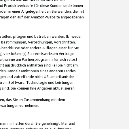
und Produktverkäufe für diese Kunden und können
nden in einer Angelegenheit an Sie wenden, die mit
e-Fragen den auf der Amazon-Website angegebenen
stellen, pflegen und betreiben werden; (b) weder
e Bestimmungen, Verordnungen, Vorschriften,
-beschlüsse oder andere Auflagen einer für Sie
 verstoßen; (c) Sie rechtswirksam Verträge
r Teilnahme am Partnerprogramm für sich selbst
t ausdrücklich enthalten sind; (e) Sie nicht am
den Handelssanktionen eines anderen Landes
gen und zutreffende nicht US-amerikanische
ren, Software, Technologie und Leistungen
sind. Sie können Ihre Angaben aktualisieren,
men, das Sie im Zusammenhang mit dem
 Erwartungen vornehmen.
ogramminhalten durch Sie genehmigt, klar und
zon-Partner verdiene ich an qualifizierten