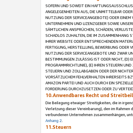
SOFERN UND SOWEIT EIN HAFTUNGSAUSSCHLUSS
ANGELEGENHEITEN AUS, DIE UNMITTELBAR ODER 
NUTZUNG DER SERVICEANGEBOTE) ODER EINEM V
UNTERNEHMEN UND LIZENZGEBER SOWIE UNSERE 
SÄMTLICHEN ANSPRÜCHEN, SCHÄDEN, VERLUSTE
SCHADLOS ZUHALTEN, DIE IM ZUSAMMENHANG STE
IHRER WEBSITE ODER ENTSPRECHENDEN MATERIA
FERTIGUNG, HERSTELLUNG, BEWERBUNG ODER VE
NUTZUNG DER SERVICEANGEBOTE UND ZWAR UN
BESTIMMUNGEN ZULÄSSIG IST ODER NICHT, (D) 
PROGRAMMRICHTLINIE), (E) IHREN STEUERN UN
STEUERN UND ZOLLABGABEN ODER DER NICHTER
VORSÄTZLICHEM FEHLVERHALTEN IHRERSEITS BZ
AMAZON PARTEI UND AUCH DURCH EIN SPEZIELL
FORDERUNG DURCHZUSETZEN ODER ZU VERTEIDI
10.Anwendbares Recht und Streitbe
Die Beilegung etwaiger Streitigkeiten, die in irg
Verletzung dieser Vereinbarung), den im Rahmen d
verbundenen Unternehmen zusammenhängen, unterl
Anhang 2
.
11.Steuern