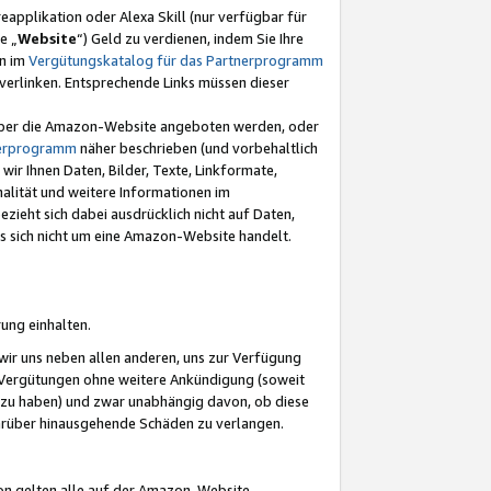
eapplikation oder Alexa Skill (nur verfügbar für
e „
Website
“) Geld zu verdienen, indem Sie Ihre
en im
Vergütungskatalog für das Partnerprogramm
t) verlinken. Entsprechende Links müssen dieser
e über die Amazon-Website angeboten werden, oder
nerprogramm
näher beschrieben (und vorbehaltlich
ir Ihnen Daten, Bilder, Texte, Linkformate,
alität und weitere Informationen im
zieht sich dabei ausdrücklich nicht auf Daten,
es sich nicht um eine Amazon-Website handelt.
rung einhalten.
ir uns neben allen anderen, uns zur Verfügung
n Vergütungen ohne weitere Ankündigung (soweit
 zu haben) und zwar unabhängig davon, ob diese
darüber hinausgehende Schäden zu verlangen.
on gelten alle auf der Amazon-Website