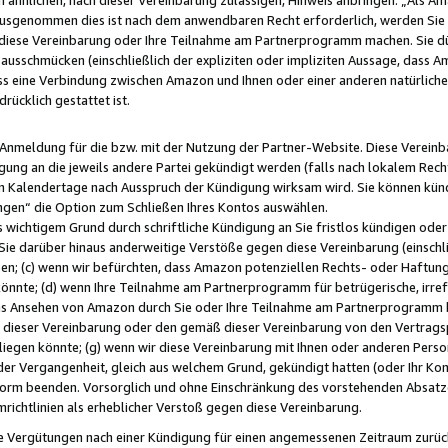
usgenommen dies ist nach dem anwendbaren Recht erforderlich, werden Sie 
f diese Vereinbarung oder Ihre Teilnahme am Partnerprogramm machen. Sie d
usschmücken (einschließlich der expliziten oder impliziten Aussage, dass A
 eine Verbindung zwischen Amazon und Ihnen oder einer anderen natürlichen 
rücklich gestattet ist.
r Anmeldung für die bzw. mit der Nutzung der Partner-Website. Diese Vereinb
gung an die jeweils andere Partei gekündigt werden (falls nach lokalem Rech
n Kalendertage nach Ausspruch der Kündigung wirksam wird. Sie können kündi
ngen“ die Option zum Schließen Ihres Kontos auswählen.
 wichtigem Grund durch schriftliche Kündigung an Sie fristlos kündigen oder I
 Sie darüber hinaus anderweitige Verstöße gegen diese Vereinbarung (einschli
ben; (c) wenn wir befürchten, dass Amazon potenziellen Rechts- oder Haftu
nnte; (d) wenn Ihre Teilnahme am Partnerprogramm für betrügerische, irref
das Ansehen von Amazon durch Sie oder Ihre Teilnahme am Partnerprogramm b
ieser Vereinbarung oder den gemäß dieser Vereinbarung von den Vertragspa
liegen könnte; (g) wenn wir diese Vereinbarung mit Ihnen oder anderen Perso
 der Vergangenheit, gleich aus welchem Grund, gekündigt hatten (oder Ihr Ko
rm beenden. Vorsorglich und ohne Einschränkung des vorstehenden Absatzes
richtlinien als erheblicher Verstoß gegen diese Vereinbarung.
e Vergütungen nach einer Kündigung für einen angemessenen Zeitraum zurückb