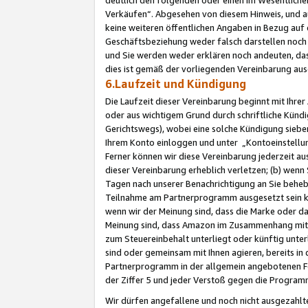
Verkäufen“. Abgesehen von diesem Hinweis, und a
keine weiteren öffentlichen Angaben in Bezug au
Geschäftsbeziehung weder falsch darstellen noch a
und Sie werden weder erklären noch andeuten, dass
dies ist gemäß der vorliegenden Vereinbarung ausd
6.Laufzeit und Kündigung
Die Laufzeit dieser Vereinbarung beginnt mit Ihre
oder aus wichtigem Grund durch schriftliche Kündi
Gerichtswegs), wobei eine solche Kündigung siebe
Ihrem Konto einloggen und unter „Kontoeinstellu
Ferner können wir diese Vereinbarung jederzeit aus
dieser Vereinbarung erheblich verletzen; (b) wenn
Tagen nach unserer Benachrichtigung an Sie behe
Teilnahme am Partnerprogramm ausgesetzt sein kö
wenn wir der Meinung sind, dass die Marke oder 
Meinung sind, dass Amazon im Zusammenhang mit d
zum Steuereinbehalt unterliegt oder künftig unter
sind oder gemeinsam mit Ihnen agieren, bereits in
Partnerprogramm in der allgemein angebotenen Fo
der Ziffer 5 und jeder Verstoß gegen die Programm
Wir dürfen angefallene und noch nicht ausgezahlt