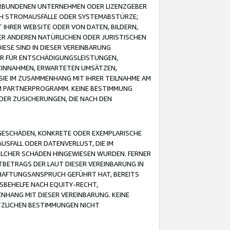
VERBUNDENEN UNTERNEHMEN ODER LIZENZGEBER
ICH STROMAUSFÄLLE ODER SYSTEMABSTÜRZE;
IHRER WEBSITE ODER VON DATEN, BILDERN,
ER ANDEREN NATÜRLICHEN ODER JURISTISCHEN
ESE SIND IN DIESER VEREINBARUNG
R FÜR ENTSCHÄDIGUNGSLEISTUNGEN,
EINNAHMEN, ERWARTETEN UMSÄTZEN,
SIE IM ZUSAMMENHANG MIT IHRER TEILNAHME AM
M PARTNERPROGRAMM. KEINE BESTIMMUNG
DER ZUSICHERUNGEN, DIE NACH DEN
GESCHÄDEN, KONKRETE ODER EXEMPLARISCHE
SFALL ODER DATENVERLUST, DIE IM
OLCHER SCHÄDEN HINGEWIESEN WURDEN. FERNER
BETRAGS DER LAUT DIESER VEREINBARUNG IN
HAFTUNGSANSPRUCH GEFÜHRT HAT, BEREITS
SBEHELFE NACH EQUITY-RECHT,
NHANG MIT DIESER VEREINBARUNG. KEINE
TZLICHEN BESTIMMUNGEN NICHT