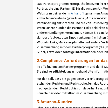
Das Partnerprogramm ermöglicht Ihnen, mit Ihrer W
Partner, die eine Partner-ID für die Amazon UK W
Website mit einer der in
Anhang 1
genannten Amazon
enthaltenen Website (jeweils eine „
Amazon-Webs
Vereinbarung entsprechen und die von uns bereitg
Wenn unsere Kunden die Partner-Links anklicken 
andere Handlungen vornehmen, können Sie eine Ver
der dort festgelegten Einschränkungen) erhalten. 
Widgets, Links, Marketing-Inhalte und andere Ver
Zusammenhang mit dem Partnerprogramm (die „
Bilder, Texte oder sonstige Informationen oder In
2.Compliance-Anforderungen für d
Ihre Teilnahme am Partnerprogramm und der Bezug 
Sie sind verpflichtet, uns umgehend alle Informat
Für den Fall, dass Sie gegen diese Vereinbarung 
stehenden Rechten und Rechtsbehelfen, das Recht
nach geltendem Recht zulässig) dauerhaft einzus
unmittelbar oder mittelbar im Zusammenhang mit
3.Amazon-Kunden
Ihre Teilnahme am Partnerprogramm führt nicht d