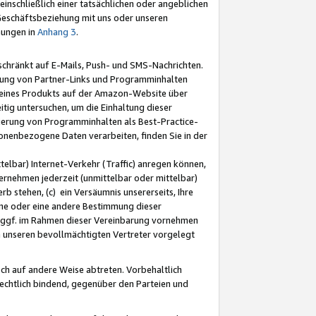
nschließlich einer tatsächlichen oder angeblichen
Geschäftsbeziehung mit uns oder unseren
mungen in
Anhang 3
.
schränkt auf E-Mails, Push- und SMS-Nachrichten.
ellung von Partner-Links und Programminhalten
 eines Produkts auf der Amazon-Website über
tig untersuchen, um die Einhaltung dieser
ntierung von Programminhalten als Best-Practice-
sonenbezogene Daten verarbeiten, finden Sie in der
telbar) Internet-Verkehr (Traffic) anregen können,
rnehmen jederzeit (unmittelbar oder mittelbar)
b stehen, (c) ein Versäumnis unsererseits, Ihre
fene oder eine andere Bestimmung dieser
r ggf. im Rahmen dieser Vereinbarung vornehmen
ch unseren bevollmächtigten Vertreter vorgelegt
ch auf andere Weise abtreten. Vorbehaltlich
rechtlich bindend, gegenüber den Parteien und