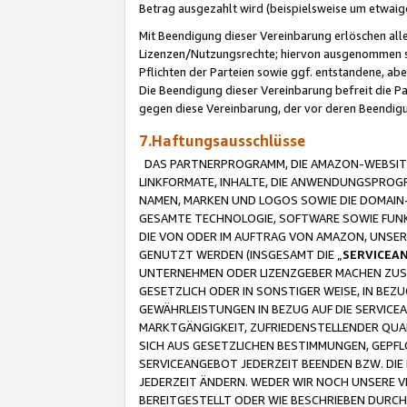
Betrag ausgezahlt wird (beispielsweise um etwai
Mit Beendigung dieser Vereinbarung erlöschen alle
Lizenzen/Nutzungsrechte; hiervon ausgenommen sind
Pflichten der Parteien sowie ggf. entstandene, ab
Die Beendigung dieser Vereinbarung befreit die P
gegen diese Vereinbarung, der vor deren Beendi
7.Haftungsausschlüsse
DAS PARTNERPROGRAMM, DIE AMAZON-WEBSITE,
LINKFORMATE, INHALTE, DIE ANWENDUNGSPRO
NAMEN, MARKEN UND LOGOS SOWIE DIE DOMAIN
GESAMTE TECHNOLOGIE, SOFTWARE SOWIE FUNKT
DIE VON ODER IM AUFTRAG VON AMAZON, UNS
GENUTZT WERDEN (INSGESAMT DIE „
SERVICEA
UNTERNEHMEN ODER LIZENZGEBER MACHEN ZUSI
GESETZLICH ODER IN SONSTIGER WEISE, IN BE
GEWÄHRLEISTUNGEN IN BEZUG AUF DIE SERVICE
MARKTGÄNGIGKEIT, ZUFRIEDENSTELLENDER QUA
SICH AUS GESETZLICHEN BESTIMMUNGEN, GEPFL
SERVICEANGEBOT JEDERZEIT BEENDEN BZW. DIE
JEDERZEIT ÄNDERN. WEDER WIR NOCH UNSERE 
BEREITGESTELLT ODER WIE BESCHRIEBEN DURC