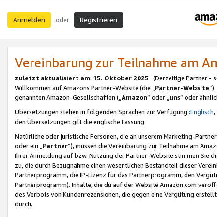
Anmelden
Registrieren
oder
Vereinbarung zur Teilnahme am 
zuletzt aktualisiert am
:
15. Oktober 2025
(Derzeitige Partner - 
Willkommen auf Amazons Partner-Website (die „
Partner-Website
“)
genannten Amazon-Gesellschaften („
Amazon
“ oder „
uns
“ oder ähnli
Übersetzungen stehen in folgenden Sprachen zur Verfügung :
Englisch
,
den Übersetzungen gilt die englische Fassung.
Natürliche oder juristische Personen, die an unserem Marketing-Partn
oder ein „
Partner
“), müssen die Vereinbarung zur Teilnahme am Ama
Ihrer Anmeldung auf bzw. Nutzung der Partner-Website stimmen Sie die
zu, die durch Bezugnahme einen wesentlichen Bestandteil dieser Verei
Partnerprogramm, die IP-Lizenz für das Partnerprogramm, den Vergütu
Partnerprogramm). Inhalte, die du auf der Website Amazon.com veröffe
des Verbots von Kundenrezensionen, die gegen eine Vergütung erstellt, 
durch.