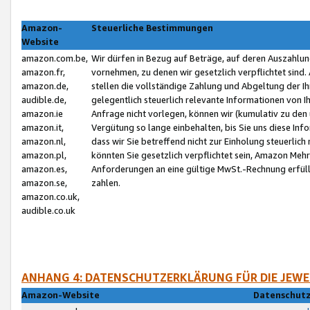
Amazon-
Steuerliche Bestimmungen
Website
amazon.com.be,
Wir dürfen in Bezug auf Beträge, auf deren Auszahlun
amazon.fr,
vornehmen, zu denen wir gesetzlich verpflichtet sind
amazon.de,
stellen die vollständige Zahlung und Abgeltung der 
audible.de,
gelegentlich steuerlich relevante Informationen von I
amazon.ie
Anfrage nicht vorlegen, können wir (kumulativ zu de
amazon.it,
Vergütung so lange einbehalten, bis Sie uns diese Inf
amazon.nl,
dass wir Sie betreffend nicht zur Einholung steuerlich 
amazon.pl,
könnten Sie gesetzlich verpflichtet sein, Amazon Meh
amazon.es,
Anforderungen an eine gültige MwSt.-Rechnung erfüllt
amazon.se,
zahlen.
amazon.co.uk,
audible.co.uk
ANHANG 4: DATENSCHUTZERKLÄRUNG FÜR DIE JEWE
Amazon-Website
Datenschutz