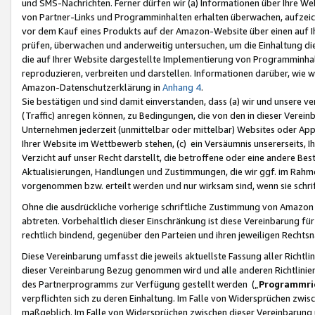
und SMS-Nachrichten. Ferner dürfen wir (a) Informationen über Ihre We
von Partner-Links und Programminhalten erhalten überwachen, aufzei
vor dem Kauf eines Produkts auf der Amazon-Website über einen auf Ih
prüfen, überwachen und anderweitig untersuchen, um die Einhaltung dies
die auf Ihrer Website dargestellte Implementierung von Programminhalt
reproduzieren, verbreiten und darstellen. Informationen darüber, wie w
Amazon-Datenschutzerklärung in
Anhang 4
.
Sie bestätigen und sind damit einverstanden, dass (a) wir und unsere 
(Traffic) anregen können, zu Bedingungen, die von den in dieser Vere
Unternehmen jederzeit (unmittelbar oder mittelbar) Websites oder Appl
Ihrer Website im Wettbewerb stehen, (c) ein Versäumnis unsererseits, I
Verzicht auf unser Recht darstellt, die betroffene oder eine andere B
Aktualisierungen, Handlungen und Zustimmungen, die wir ggf. im Rahme
vorgenommen bzw. erteilt werden und nur wirksam sind, wenn sie schri
Ohne die ausdrückliche vorherige schriftliche Zustimmung von Amazon
abtreten. Vorbehaltlich dieser Einschränkung ist diese Vereinbarung f
rechtlich bindend, gegenüber den Parteien und ihren jeweiligen Rech
Diese Vereinbarung umfasst die jeweils aktuellste Fassung aller Richtli
dieser Vereinbarung Bezug genommen wird und alle anderen Richtlinie
des Partnerprogramms zur Verfügung gestellt werden („
Programmric
verpflichten sich zu deren Einhaltung. Im Falle von Widersprüchen zwi
maßgeblich. Im Falle von Widersprüchen zwischen dieser Vereinbarun