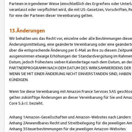
Parteien in irgendeiner Weise (einschließlich des Ergreifens oder Unt
veranlasst oder verpflichtet wird, die mit US-Gesetzen, Vorschriften,
für eine der Parteien dieser Vereinbarung gelten.
13.Änderungen
Wir behalten uns das Recht vor, einzelne oder alle Bestimmungen diese
Änderungsmitteilung, eine geänderte Vereinbarung oder eine geänderte 
über die entsprechende Änderung per E-Mail an Ihre zu diesem Zeitpun
ausgenommen etwaige Erhöhungen der Standardvergütung im Rahmen
Datum, jedoch frühestens sieben Kalendertage nach dem Datum, an de
PARTNERPROGRAMM NACH DEM DATUM DES WIRKSAMWERDENS DER Ä
WENN SIE MIT EINER ÄNDERUNG NICHT EINVERSTANDEN SIND, HABEN S
KÜNDIGEN.
Wenn Sie diese Vereinbarung mit Amazon France Services SAS geschlo
gelten zukünftige Änderungen an dieser Vereinbarung für Sie und Ama
Core S.à r.l. bezieht.
Anhang 1Amazon-Gesellschaften und Amazon-Websites nach Ländern
Anhang 2Anwendbares Recht und Streitbeilegung für die jeweiligen 
Anhang 3Steuerbestimmungen für die jeweiligen Amazon-Websites