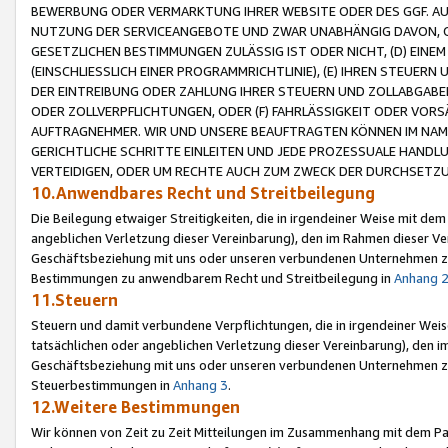
BEWERBUNG ODER VERMARKTUNG IHRER WEBSITE ODER DES GGF. AUF 
NUTZUNG DER SERVICEANGEBOTE UND ZWAR UNABHÄNGIG DAVON, O
GESETZLICHEN BESTIMMUNGEN ZULÄSSIG IST ODER NICHT, (D) EINE
(EINSCHLIESSLICH EINER PROGRAMMRICHTLINIE), (E) IHREN STEUER
DER EINTREIBUNG ODER ZAHLUNG IHRER STEUERN UND ZOLLABGAB
ODER ZOLLVERPFLICHTUNGEN, ODER (F) FAHRLÄSSIGKEIT ODER VORS
AUFTRAGNEHMER. WIR UND UNSERE BEAUFTRAGTEN KÖNNEN IM NAME
GERICHTLICHE SCHRITTE EINLEITEN UND JEDE PROZESSUALE HAND
VERTEIDIGEN, ODER UM RECHTE AUCH ZUM ZWECK DER DURCHSETZU
10.Anwendbares Recht und Streitbeilegung
Die Beilegung etwaiger Streitigkeiten, die in irgendeiner Weise mit de
angeblichen Verletzung dieser Vereinbarung), den im Rahmen dieser Ve
Geschäftsbeziehung mit uns oder unseren verbundenen Unternehmen zu
Bestimmungen zu anwendbarem Recht und Streitbeilegung in
Anhang 
11.Steuern
Steuern und damit verbundene Verpflichtungen, die in irgendeiner Wei
tatsächlichen oder angeblichen Verletzung dieser Vereinbarung), den 
Geschäftsbeziehung mit uns oder unseren verbundenen Unternehmen z
Steuerbestimmungen in
Anhang 3
.
12.Weitere Bestimmungen
Wir können von Zeit zu Zeit Mitteilungen im Zusammenhang mit dem Par