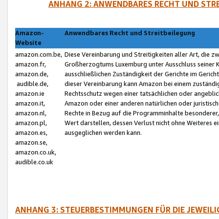
ANHANG 2: ANWENDBARES RECHT UND STRE
Amazon-
Anwendbares Recht und Streitbeilegung
Website
amazon.com.be,
Diese Vereinbarung und Streitigkeiten aller Art, die 
amazon.fr,
Großherzogtums Luxemburg unter Ausschluss seiner Kol
amazon.de,
ausschließlichen Zuständigkeit der Gerichte im Geri
audible.de,
dieser Vereinbarung kann Amazon bei einem zuständig
amazon.ie
Rechtsschutz wegen einer tatsächlichen oder angebli
amazon.it,
Amazon oder einer anderen natürlichen oder juristisc
amazon.nl,
Rechte in Bezug auf die Programminhalte besonderer,
amazon.pl,
Wert darstellen, dessen Verlust nicht ohne Weiteres e
amazon.es,
ausgeglichen werden kann.
amazon.se,
amazon.co.uk,
audible.co.uk
ANHANG 3: STEUERBESTIMMUNGEN FÜR DIE JEWEIL