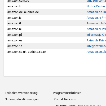
amazon.com.be
amazon.com.b
amazon.fr
Notice:Protec
amazon.de, audible.de
Amazon.de Da
amazon.ie
Amazon.ie Pri
amazon.it
Amazon.it Inf
amazon.nl
Amazon.nl Pri
amazon.pl
Informacja O
amazon.es
Aviso de Priv
amazon.se
Integritetsm
amazon.co.uk, audible.co.uk
Amazon.co.uk 
Teilnahmevereinbarung
Programmrichtlinien
Nutzungsbestimmungen
Kontaktiere uns