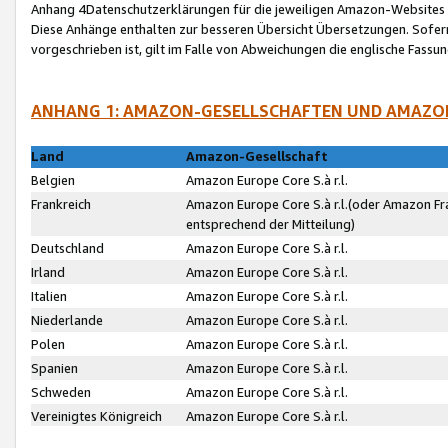
Anhang 4Datenschutzerklärungen für die jeweiligen Amazon-Websites
Diese Anhänge enthalten zur besseren Übersicht Übersetzungen. Sofe
vorgeschrieben ist, gilt im Falle von Abweichungen die englische Fass
ANHANG 1: AMAZON-GESELLSCHAFTEN UND AMAZO
Land
Amazon-Gesellschaft
Belgien
Amazon Europe Core S.à r.l.
Frankreich
Amazon Europe Core S.à r.l.(oder Amazon Fr
entsprechend der Mitteilung)
Deutschland
Amazon Europe Core S.à r.l.
Irland
Amazon Europe Core S.à r.l.
Italien
Amazon Europe Core S.à r.l.
Niederlande
Amazon Europe Core S.à r.l.
Polen
Amazon Europe Core S.à r.l.
Spanien
Amazon Europe Core S.à r.l.
Schweden
Amazon Europe Core S.à r.l.
Vereinigtes Königreich
Amazon Europe Core S.à r.l.