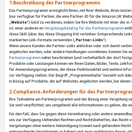
1.Beschreibung des Partnerprogramms
Das Partnerprogramm ermöglicht Ihnen, mit Ihrer Website, Ihren nutzer
(nur verfügbar für Partner, die eine Partner-ID für die Amazon UK We
„
Website
“) Geld zu verdienen, indem Sie Ihre Website mit einer der in
ist, einer anderen im
Vergütungskatalog für das Partnerprogramm
enth
Alexa Skill (über das Alexa Shopping Kit) verlinken. Entsprechende Lin
markierten Link-Formate verwenden („
Partner-Links
“).
Wenn unsere Kunden die Partner-Links anklicken oder sich damit verbi
angeboten werden, oder andere Handlungen vornehmen, können Sie eine
Partnerprogramm
näher beschrieben (und vorbehaltlich der dort festg
Produkte oder Leistungen können wir Ihnen Daten, Bilder, Texte, Linkfo
für Anwendungsprogramme, die Alexa-Funktionalität und weitere Inf
zur Verfügung stellen. Der Begriff „Programminhalte“ bezieht sich dabe
in Bezug auf Produkte, die auf Websites angeboten werden, bei denen 
2.Compliance-Anforderungen für das Partnerprog
Ihre Teilnahme am Partnerprogramm und der Bezug einer Vergütung setz
Sie sind verpflichtet, uns umgehend alle Informationen zu geben, die w
Für den Fall, dass Sie gegen diese Vereinbarung oder andere anwendba
uns zur Verfügung stehenden Rechten und Rechtsbehelfen, das Recht vo
Vergütungen ohne weitere Ankündigung (soweit nach geltendem Recht z
entsprechende Vergütungen zu haben) und zwar unabhängig davon, ob 