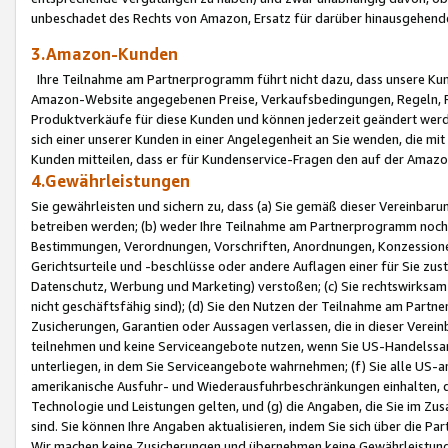
unbeschadet des Rechts von Amazon, Ersatz für darüber hinausgehen
3.Amazon-Kunden
Ihre Teilnahme am Partnerprogramm führt nicht dazu, dass unsere Kun
Amazon-Website angegebenen Preise, Verkaufsbedingungen, Regeln, Ri
Produktverkäufe für diese Kunden und können jederzeit geändert werde
sich einer unserer Kunden in einer Angelegenheit an Sie wenden, die 
Kunden mitteilen, dass er für Kundenservice-Fragen den auf der Ama
4.Gewährleistungen
Sie gewährleisten und sichern zu, dass (a) Sie gemäß dieser Vereinba
betreiben werden; (b) weder Ihre Teilnahme am Partnerprogramm noch d
Bestimmungen, Verordnungen, Vorschriften, Anordnungen, Konzessionen,
Gerichtsurteile und -beschlüsse oder andere Auflagen einer für Sie zu
Datenschutz, Werbung und Marketing) verstoßen; (c) Sie rechtswirksam 
nicht geschäftsfähig sind); (d) Sie den Nutzen der Teilnahme am Partne
Zusicherungen, Garantien oder Aussagen verlassen, die in dieser Verein
teilnehmen und keine Serviceangebote nutzen, wenn Sie US-Handelssa
unterliegen, in dem Sie Serviceangebote wahrnehmen; (f) Sie alle US
amerikanische Ausfuhr- und Wiederausfuhrbeschränkungen einhalten, 
Technologie und Leistungen gelten, und (g) die Angaben, die Sie im 
sind. Sie können Ihre Angaben aktualisieren, indem Sie sich über die 
Wir machen keine Zusicherungen und übernehmen keine Gewährleistun