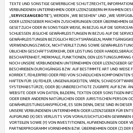
TEXTE UND SONSTIGE GEWERBLICHE SCHUTZRECHTE, INFORMATIONE
VERBUNDENEN UNTERNEHMEN ODER LIZENZGEBERN IM RAHMEN DES
„
SERVICEANGEBOTE
“), WERDEN „WIE BESEHEN“ UND „WIE VERFÜ
ODER LIZENZGEBER MACHEN ZUSICHERUNGEN ODER ÜBERNEHMEN GEW
GESETZLICH ODER IN SONSTIGER WEISE, IN BEZUG AUF DIE SERVI
SCHLIESSEN JEGLICHE GEWÄHRLEISTUNGEN IN BEZUG AUF DIE SERVI
GEWÄHRLEISTUNGEN BEZÜGLICH RECHTSMÄNGELN, MARKTGÄNGIGKEIT
VERWENDUNGSZWECK, NICHTVERLETZUNG SOWIE GEWÄHRLEISTUNGEN 
ÜBLICHEN GESCHÄFTSVERKEHR, DER LEISTUNG ODER HANDELSBRÄUCH
BESCHAFFENHEIT, MERKMALE, FUNKTIONEN, DEN LEISTUNGSUMFANG 
NOCH UNSERE VERBUNDENEN UNTERNEHMEN ODER LIZENZGEBER GEWÄ
BESCHRIEBEN DURCHGÄNGIG BZW. AUF BESTIMMTE ART UND WEISE
KORREKT, FEHLERFREI ODER FREI VON SCHÄDLICHEN KOMPONENTEN
HAFTEN FÜR: (A) FEHLER, UNGENAUIGKEITEN, VIREN, SCHADSOFTW
SYSTEMABSTÜRZE; ODER (B) UNBERECHTIGTE ZUGRIFFE AUF BZW. 
WEBSITE ODER VON DATEN, BILDERN, TEXTEN ODER SONSTIGEN INF
ODER EINER ANDEREN NATÜRLICHEN ODER JURISTISCHEN PERSON OD
GEWÄHRLEISTUNGSANSPRÜCHE, ES SEIN DENN, DIESE SIND IN DIES
UNSERE VERBUNDENEN UNTERNEHMEN ODER LIZENZGEBER FÜR EN
AUFGRUND (X) DES VERLUSTS VON VORAUSSICHTLICHEN GEWINNEN
VORTEILEN SOWIE (Y) VON INVESTITIONEN, AUFWENDUNGEN ODER VE
PARTNERPROGRAMM VORNEHMEN BZW. ÜBERNEHMEN ODER (Z) DER 