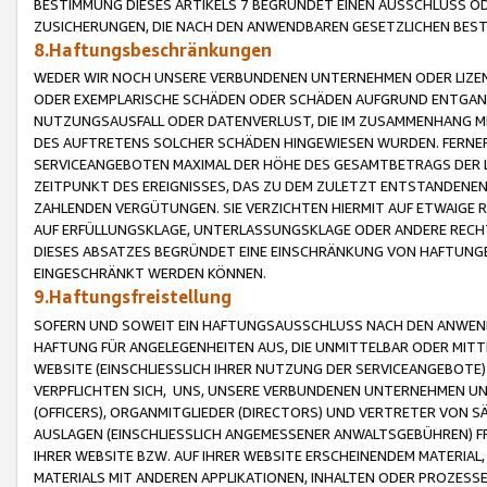
BESTIMMUNG DIESES ARTIKELS 7 BEGRÜNDET EINEN AUSSCHLUSS 
ZUSICHERUNGEN, DIE NACH DEN ANWENDBAREN GESETZLICHEN BE
8.Haftungsbeschränkungen
WEDER WIR NOCH UNSERE VERBUNDENEN UNTERNEHMEN ODER LIZEN
ODER EXEMPLARISCHE SCHÄDEN ODER SCHÄDEN AUFGRUND ENTGANG
NUTZUNGSAUSFALL ODER DATENVERLUST, DIE IM ZUSAMMENHANG MI
DES AUFTRETENS SOLCHER SCHÄDEN HINGEWIESEN WURDEN. FERN
SERVICEANGEBOTEN MAXIMAL DER HÖHE DES GESAMTBETRAGS DER 
ZEITPUNKT DES EREIGNISSES, DAS ZU DEM ZULETZT ENTSTANDENE
ZAHLENDEN VERGÜTUNGEN. SIE VERZICHTEN HIERMIT AUF ETWAIGE 
AUF ERFÜLLUNGSKLAGE, UNTERLASSUNGSKLAGE ODER ANDERE RECHT
DIESES ABSATZES BEGRÜNDET EINE EINSCHRÄNKUNG VON HAFTUNG
EINGESCHRÄNKT WERDEN KÖNNEN.
9.Haftungsfreistellung
SOFERN UND SOWEIT EIN HAFTUNGSAUSSCHLUSS NACH DEN ANWENDB
HAFTUNG FÜR ANGELEGENHEITEN AUS, DIE UNMITTELBAR ODER MITT
WEBSITE (EINSCHLIESSLICH IHRER NUTZUNG DER SERVICEANGEBOTE)
VERPFLICHTEN SICH, UNS, UNSERE VERBUNDENEN UNTERNEHMEN UN
(OFFICERS), ORGANMITGLIEDER (DIRECTORS) UND VERTRETER VON 
AUSLAGEN (EINSCHLIESSLICH ANGEMESSENER ANWALTSGEBÜHREN) FR
IHRER WEBSITE BZW. AUF IHRER WEBSITE ERSCHEINENDEM MATERIAL
MATERIALS MIT ANDEREN APPLIKATIONEN, INHALTEN ODER PROZESSE