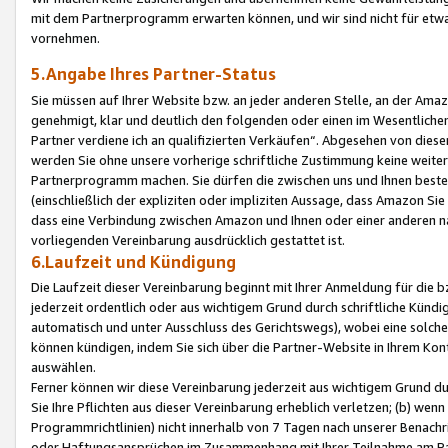
mit dem Partnerprogramm erwarten können, und wir sind nicht für etwa
vornehmen.
5.Angabe Ihres Partner-Status
Sie müssen auf Ihrer Website bzw. an jeder anderen Stelle, an der Am
genehmigt, klar und deutlich den folgenden oder einen im Wesentlichen
Partner verdiene ich an qualifizierten Verkäufen“. Abgesehen von die
werden Sie ohne unsere vorherige schriftliche Zustimmung keine weite
Partnerprogramm machen. Sie dürfen die zwischen uns und Ihnen best
(einschließlich der expliziten oder impliziten Aussage, dass Amazon Si
dass eine Verbindung zwischen Amazon und Ihnen oder einer anderen natü
vorliegenden Vereinbarung ausdrücklich gestattet ist.
6.Laufzeit und Kündigung
Die Laufzeit dieser Vereinbarung beginnt mit Ihrer Anmeldung für die 
jederzeit ordentlich oder aus wichtigem Grund durch schriftliche Kündi
automatisch und unter Ausschluss des Gerichtswegs), wobei eine solch
können kündigen, indem Sie sich über die Partner-Website in Ihrem Ko
auswählen.
Ferner können wir diese Vereinbarung jederzeit aus wichtigem Grund dur
Sie Ihre Pflichten aus dieser Vereinbarung erheblich verletzen; (b) wen
Programmrichtlinien) nicht innerhalb von 7 Tagen nach unserer Benachr
oder Haftungsansprüchen im Zusammenhang mit Ihrer Teilnahme am Pa