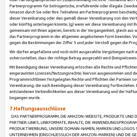
Partnerprogramm für betrügerische, irreführende oder illegale Zwecke
Amazon durch Sie oder Ihre Teilnahme am Partnerprogramm beschädig
dieser Vereinbarung oder den gemäß dieser Vereinbarung von den Vertr
oder künftig unterliegen könnte; (g) wenn wir diese Vereinbarung mit I
gemeinsam mit Ihnen agieren, bereits in der Vergangenheit, gleich aus
das Partnerprogramm in der allgemein angebotenen Form beenden. Vors
gegen die Bestimmungen der Ziffer 5 und jeder Verstoß gegen die Prog
Wir dürfen angefallene und noch nicht ausgezahlte Vergütungen nach 
sicherzustellen, dass der richtige Betrag ausgezahlt wird (beispielsw
Mit Beendigung dieser Vereinbarung erlöschen alle Rechte und Pflichte
eingeräumten Lizenzen/Nutzungsrechte; hiervon ausgenommen sind die in 
Programmrichtlinien festgelegten Rechte und Pflichten der Parteien sow
Vereinbarung, die nach Beendigung dieser Vereinbarung fortbestehen. D
entstandenen Verbindlichkeiten aus dieser Vereinbarung und der Haft
begangen wurde.
7.Haftungsausschlüsse
DAS PARTNERPROGRAMM, DIE AMAZON-WEBSITE, PRODUKTE UND DI
PARTNER-LINKS, LINKFORMATE, INHALTE, DIE ANWENDUNGSPROGR
PRODUKTWERBUNG, UNSERE DOMAIN-NAMEN, MARKEN UND LOGOS S
UNTERNEHMEN (EINSCHLIESSLICH DER AMAZON-MARKEN) UND DIE GE