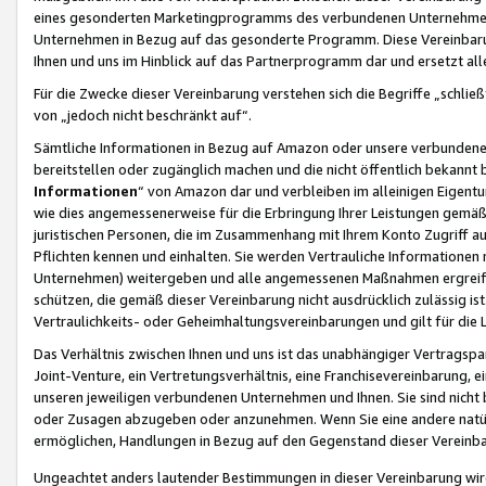
eines gesonderten Marketingprogramms des verbundenen Unternehmens
Unternehmen in Bezug auf das gesonderte Programm. Diese Vereinbarung
Ihnen und uns im Hinblick auf das Partnerprogramm dar und ersetzt al
Für die Zwecke dieser Vereinbarung verstehen sich die Begriffe „schließ
von „jedoch nicht beschränkt auf“.
Sämtliche Informationen in Bezug auf Amazon oder unsere verbunde
bereitstellen oder zugänglich machen und die nicht öffentlich bekannt bz
Informationen
“ von Amazon dar und verbleiben im alleinigen Eigent
wie dies angemessenerweise für die Erbringung Ihrer Leistungen gemäß d
juristischen Personen, die im Zusammenhang mit Ihrem Konto Zugriff au
Pflichten kennen und einhalten. Sie werden Vertrauliche Informationen 
Unternehmen) weitergeben und alle angemessenen Maßnahmen ergreifen
schützen, die gemäß dieser Vereinbarung nicht ausdrücklich zulässig is
Vertraulichkeits- oder Geheimhaltungsvereinbarungen und gilt für die
Das Verhältnis zwischen Ihnen und uns ist das unabhängiger Vertragspa
Joint-Venture, ein Vertretungsverhältnis, eine Franchisevereinbarung, 
unseren jeweiligen verbundenen Unternehmen und Ihnen. Sie sind ni
oder Zusagen abzugeben oder anzunehmen. Wenn Sie eine andere natürli
ermöglichen, Handlungen in Bezug auf den Gegenstand dieser Vereinbar
Ungeachtet anders lautender Bestimmungen in dieser Vereinbarung wird