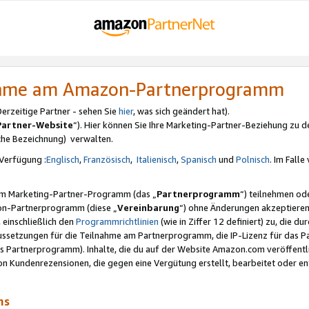
nahme am Amazon-Partnerprogramm
rzeitige Partner - sehen Sie
hier
, was sich geändert hat).
Partner-Website
“). Hier können Sie Ihre Marketing-Partner-Beziehung zu d
iche Bezeichnung) verwalten.
Verfügung :
Englisch
,
Französisch
,
Italienisch
,
Spanisch
und
Polnisch
. Im Fall
erem Marketing-Partner-Programm (das „
Partnerprogramm
“) teilnehmen od
on-Partnerprogramm (diese „
Vereinbarung
“) ohne Änderungen akzeptieren
 einschließlich den
Programmrichtlinien
(wie in Ziffer 12 definiert) zu, die 
raussetzungen für die Teilnahme am Partnerprogramm, die IP-Lizenz für das
s Partnerprogramm). Inhalte, die du auf der Website Amazon.com veröffentl
n Kundenrezensionen, die gegen eine Vergütung erstellt, bearbeitet oder ent
mms