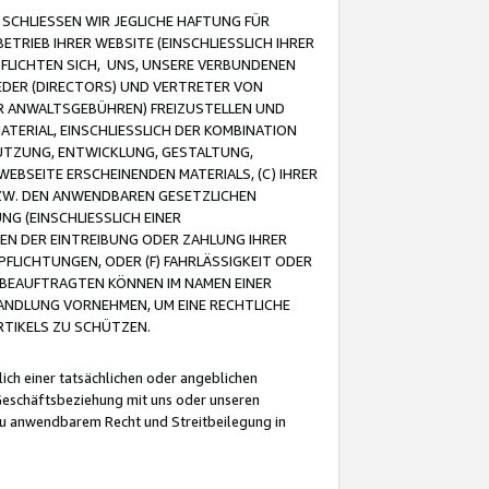
CHLIESSEN WIR JEGLICHE HAFTUNG FÜR
TRIEB IHRER WEBSITE (EINSCHLIESSLICH IHRER
FLICHTEN SICH, UNS, UNSERE VERBUNDENEN
EDER (DIRECTORS) UND VERTRETER VON
R ANWALTSGEBÜHREN) FREIZUSTELLEN UND
ATERIAL, EINSCHLIESSLICH DER KOMBINATION
NUTZUNG, ENTWICKLUNG, GESTALTUNG,
EBSEITE ERSCHEINENDEN MATERIALS, (C) IHRER
ZW. DEN ANWENDBAREN GESETZLICHEN
NG (EINSCHLIESSLICH EINER
BEN DER EINTREIBUNG ODER ZAHLUNG IHRER
LICHTUNGEN, ODER (F) FAHRLÄSSIGKEIT ODER
 BEAUFTRAGTEN KÖNNEN IM NAMEN EINER
HANDLUNG VORNEHMEN, UM EINE RECHTLICHE
TIKELS ZU SCHÜTZEN.
ich einer tatsächlichen oder angeblichen
Geschäftsbeziehung mit uns oder unseren
u anwendbarem Recht und Streitbeilegung in