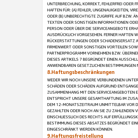
UNTERBRECHUNG, KORREKT, FEHLERFREI ODER 
HAFTEN FÜR: (A) FEHLER, UNGENAUIGKEITEN, 
ODER (B) UNBERECHTIGTE ZUGRIFFE AUF BZW. 
TEXTEN ODER SONSTIGEN INFORMATIONEN ODER 
PERSON ODER ÜBER DIE SERVICEANGEBOTE ERHA
AUSDRÜCKLICH VORGESEHEN. FERNER HAFTEN 
RÜCKERSTATTUNGEN ODER SCHADENSERSATZ AU
FIRMENWERT ODER SONSTIGEN VORTEILEN SOWIE
PARTNERPROGRAMM VORNEHMEN BZW. ÜBERNEHM
DIESES ARTIKELS 7 BEGRÜNDET EINEN AUSSCH
ANWENDBAREN GESETZLICHEN BESTIMMUNGEN 
8.Haftungsbeschränkungen
WEDER WIR NOCH UNSERE VERBUNDENEN UNTERN
SCHÄDEN ODER SCHÄDEN AUFGRUND ENTGANGENE
ZUSAMMENHANG MIT DEN SERVICEANGEBOTEN EN
ENTSPRICHT UNSERE GESAMTHAFTUNG IM ZUSAM
DEM 12-MONATSZEITRAUM UNMITTELBAR VOR DE
GEZAHLTEN ODER NOCH AN SIE ZU ZAHLENDEN V
EINSCHLIESSLICH DES RECHTS AUF ERFÜLLUNGS
BESTIMMUNG DIESES ABSATZES BEGRÜNDET EI
EINGESCHRÄNKT WERDEN KÖNNEN.
9.Haftungsfreistellung