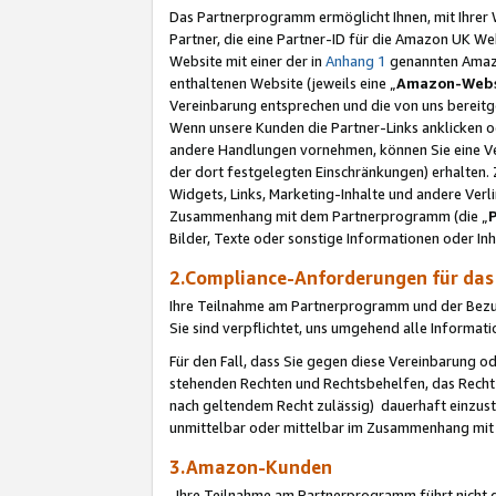
Das Partnerprogramm ermöglicht Ihnen, mit Ihrer W
Partner, die eine Partner-ID für die Amazon UK W
Website mit einer der in
Anhang 1
genannten Amazon
enthaltenen Website (jeweils eine „
Amazon-Webs
Vereinbarung entsprechen und die von uns bereitg
Wenn unsere Kunden die Partner-Links anklicken 
andere Handlungen vornehmen, können Sie eine Ver
der dort festgelegten Einschränkungen) erhalten. 
Widgets, Links, Marketing-Inhalte und andere Ver
Zusammenhang mit dem Partnerprogramm (die „
Bilder, Texte oder sonstige Informationen oder In
2.Compliance-Anforderungen für d
Ihre Teilnahme am Partnerprogramm und der Bezug 
Sie sind verpflichtet, uns umgehend alle Informat
Für den Fall, dass Sie gegen diese Vereinbarung 
stehenden Rechten und Rechtsbehelfen, das Recht
nach geltendem Recht zulässig) dauerhaft einzus
unmittelbar oder mittelbar im Zusammenhang mit
3.Amazon-Kunden
Ihre Teilnahme am Partnerprogramm führt nicht d