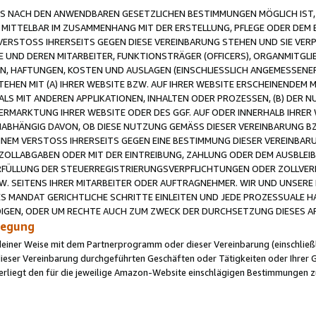
 NACH DEN ANWENDBAREN GESETZLICHEN BESTIMMUNGEN MÖGLICH IST, S
MITTELBAR IM ZUSAMMENHANG MIT DER ERSTELLUNG, PFLEGE ODER DEM BE
ERSTOSS IHRERSEITS GEGEN DIESE VEREINBARUNG STEHEN UND SIE VERP
UND DEREN MITARBEITER, FUNKTIONSTRÄGER (OFFICERS), ORGANMITGLI
N, HAFTUNGEN, KOSTEN UND AUSLAGEN (EINSCHLIESSLICH ANGEMESSENE
HEN MIT (A) IHRER WEBSITE BZW. AUF IHRER WEBSITE ERSCHEINENDEM M
LS MIT ANDEREN APPLIKATIONEN, INHALTEN ODER PROZESSEN, (B) DER 
RMARKTUNG IHRER WEBSITE ODER DES GGF. AUF ODER INNERHALB IHRER W
ABHÄNGIG DAVON, OB DIESE NUTZUNG GEMÄSS DIESER VEREINBARUNG B
EINEM VERSTOSS IHRERSEITS GEGEN EINE BESTIMMUNG DIESER VEREINBARU
D ZOLLABGABEN ODER MIT DER EINTREIBUNG, ZAHLUNG ODER DEM AUSBLEI
FÜLLUNG DER STEUERREGISTRIERUNGSVERPFLICHTUNGEN ODER ZOLLVERPF
W. SEITENS IHRER MITARBEITER ODER AUFTRAGNEHMER. WIR UND UNSERE
ES MANDAT GERICHTLICHE SCHRITTE EINLEITEN UND JEDE PROZESSUALE 
GEN, ODER UM RECHTE AUCH ZUM ZWECK DER DURCHSETZUNG DIESES AR
ilegung
endeiner Weise mit dem Partnerprogramm oder dieser Vereinbarung (einschließl
ieser Vereinbarung durchgeführten Geschäften oder Tätigkeiten oder Ihrer 
iegt den für die jeweilige Amazon-Website einschlägigen Bestimmungen z