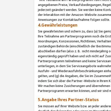
angegebenen Preise, Verkaufsbedingungen, Regeln
jederzeit geändert werden. Sie werden keine Konta
der Interaktion mit der Amazon-Website zusamme
Anweisungen zur Kontaktaufnahme folgen sollte.
4.Gewährleistungen
Sie gewährleisten und sichern zu, dass (a) Sie g
Ihre Teilnahme am Partnerprogramm noch die Erst
Anordnungen, Konzessionen, Richtlinien, Verhalten
zuständigen Behörde (einschließlich der Bestimmu
abschließen dürfen (also z. B. nicht minderjährig
eigenständig geprüft haben und sich nicht auf Zusi
Partnerprogramm teilnehmen und keine Servicean
unterliegen, in dem Sie Serviceangebote wahrneh
Ausfuhr- und Wiederausfuhrbeschränkungen einhal
gelten, und (g) die Angaben, die Sie im Zusammen
indem Sie sich über die Partner-Website in Ihrem
Wir machen keine Zusicherungen und übernehmen 
Partnerprogramm erwarten können, und wir sind n
5.Angabe Ihres Partner-Status
Sie müssen auf Ihrer Website bzw. an jeder ander
deutlich den folgenden oder einen im Wesentlichen