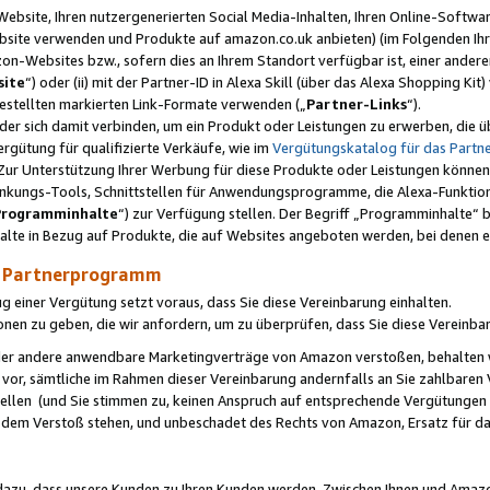
ebsite, Ihren nutzergenerierten Social Media-Inhalten, Ihren Online-Softwar
ebsite verwenden und Produkte auf amazon.co.uk anbieten) (im Folgenden Ihr
-Websites bzw., sofern dies an Ihrem Standort verfügbar ist, einer ander
ite
“) oder (ii) mit der Partner-ID in Alexa Skill (über das Alexa Shopping Ki
estellten markierten Link-Formate verwenden („
Partner-Links
“).
oder sich damit verbinden, um ein Produkt oder Leistungen zu erwerben, di
gütung für qualifizierte Verkäufe, wie im
Vergütungskatalog für das Part
Zur Unterstützung Ihrer Werbung für diese Produkte oder Leistungen können w
linkungs-Tools, Schnittstellen für Anwendungsprogramme, die Alexa-Funktion
Programminhalte
“) zur Verfügung stellen. Der Begriff „Programminhalte“ be
halte in Bezug auf Produkte, die auf Websites angeboten werden, bei denen 
as Partnerprogramm
einer Vergütung setzt voraus, dass Sie diese Vereinbarung einhalten.
ionen zu geben, die wir anfordern, um zu überprüfen, dass Sie diese Vereinba
oder andere anwendbare Marketingverträge von Amazon verstoßen, behalten w
 vor, sämtliche im Rahmen dieser Vereinbarung andernfalls an Sie zahlbare
tellen (und Sie stimmen zu, keinen Anspruch auf entsprechende Vergütungen
 dem Verstoß stehen, und unbeschadet des Rechts von Amazon, Ersatz für 
azu, dass unsere Kunden zu Ihren Kunden werden. Zwischen Ihnen und Amaz