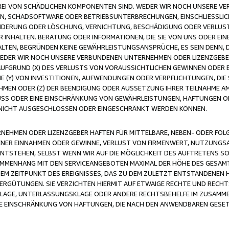
FREI VON SCHÄDLICHEN KOMPONENTEN SIND. WEDER WIR NOCH UNSERE 
VIREN, SCHADSOFTWARE ODER BETRIEBSUNTERBRECHUNGEN, EINSCHLIESSL
ÄNDERUNG ODER LÖSCHUNG, VERNICHTUNG, BESCHÄDIGUNG ODER VERLUST 
INHALTEN. BERATUNG ODER INFORMATIONEN, DIE SIE VON UNS ODER EIN
LTEN, BEGRÜNDEN KEINE GEWÄHRLEISTUNGSANSPRÜCHE, ES SEIN DENN, DI
WEDER WIR NOCH UNSERE VERBUNDENEN UNTERNEHMEN ODER LIZENZGEBE
FGRUND (X) DES VERLUSTS VON VORAUSSICHTLICHEN GEWINNEN ODER 
 (Y) VON INVESTITIONEN, AUFWENDUNGEN ODER VERPFLICHTUNGEN, DIE 
EN ODER (Z) DER BEENDIGUNG ODER AUSSETZUNG IHRER TEILNAHME A
LUSS ODER EINE EINSCHRÄNKUNG VON GEWÄHRLEISTUNGEN, HAFTUNGEN O
NICHT AUSGESCHLOSSEN ODER EINGESCHRÄNKT WERDEN KÖNNEN.
EHMEN ODER LIZENZGEBER HAFTEN FÜR MITTELBARE, NEBEN- ODER FOL
R EINNAHMEN ODER GEWINNE, VERLUST VON FIRMENWERT, NUTZUNGSAU
TSTEHEN, SELBST WENN WIR AUF DIE MÖGLICHKEIT DES AUFTRETENS S
MENHANG MIT DEN SERVICEANGEBOTEN MAXIMAL DER HÖHE DES GESAMT
M ZEITPUNKT DES EREIGNISSES, DAS ZU DEM ZULETZT ENTSTANDENEN 
ERGÜTUNGEN. SIE VERZICHTEN HIERMIT AUF ETWAIGE RECHTE UND RECHT
KLAGE, UNTERLASSUNGSKLAGE ODER ANDERE RECHTSBEHELFE IM ZUSAMME
NE EINSCHRÄNKUNG VON HAFTUNGEN, DIE NACH DEN ANWENDBAREN GESE