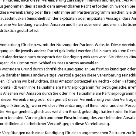
usgenommen dies ist nach dem anwendbaren Recht erforderlich, werden Sie 
f diese Vereinbarung oder Ihre Teilnahme am Partnerprogramm machen. Sie d
usschmücken (einschließlich der expliziten oder impliziten Aussage, dass A
 eine Verbindung zwischen Amazon und Ihnen oder einer anderen natürlichen 
rücklich gestattet ist.
r Anmeldung für die bzw. mit der Nutzung der Partner-Website. Diese Vereinb
gung an die jeweils andere Partei gekündigt werden (falls nach lokalem Rech
n Kalendertage nach Ausspruch der Kündigung wirksam wird. Sie können kündi
ngen“ die Option zum Schließen Ihres Kontos auswählen.
 wichtigem Grund durch schriftliche Kündigung an Sie fristlos kündigen oder I
 Sie darüber hinaus anderweitige Verstöße gegen diese Vereinbarung (einschli
ben; (c) wenn wir befürchten, dass Amazon potenziellen Rechts- oder Haftu
nnte; (d) wenn Ihre Teilnahme am Partnerprogramm für betrügerische, irref
das Ansehen von Amazon durch Sie oder Ihre Teilnahme am Partnerprogramm b
ieser Vereinbarung oder den gemäß dieser Vereinbarung von den Vertragspa
liegen könnte; (g) wenn wir diese Vereinbarung mit Ihnen oder anderen Perso
 der Vergangenheit, gleich aus welchem Grund, gekündigt hatten (oder Ihr Ko
rm beenden. Vorsorglich und ohne Einschränkung des vorstehenden Absatzes
richtlinien als erheblicher Verstoß gegen diese Vereinbarung.
e Vergütungen nach einer Kündigung für einen angemessenen Zeitraum zurückb