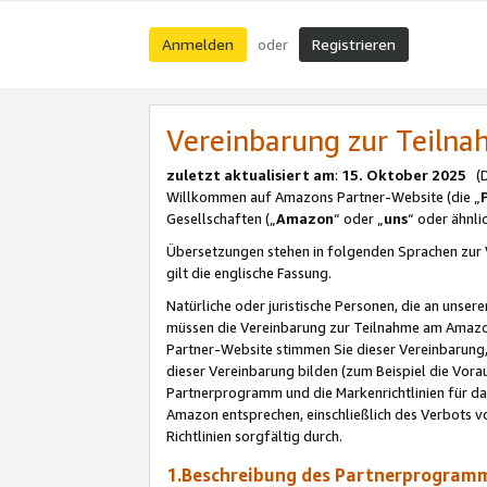
Anmelden
Registrieren
oder
Vereinbarung zur Teil
zuletzt aktualisiert am
:
15. Oktober 2025
(De
Willkommen auf Amazons Partner-Website (die „
Gesellschaften („
Amazon
“ oder „
uns
“ oder ähnl
Übersetzungen stehen in folgenden Sprachen zur 
gilt die englische Fassung.
Natürliche oder juristische Personen, die an uns
müssen die Vereinbarung zur Teilnahme am Amaz
Partner-Website stimmen Sie dieser Vereinbarung,
dieser Vereinbarung bilden (zum Beispiel die Vo
Partnerprogramm und die Markenrichtlinien für da
Amazon entsprechen, einschließlich des Verbots vo
Richtlinien sorgfältig durch.
1.Beschreibung des Partnerprogra