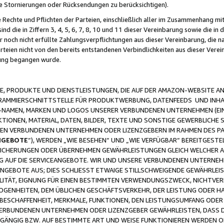
ge Stornierungen oder Rücksendungen zu berücksichtigen).
 Rechte und Pflichten der Parteien, einschließlich aller im Zusammenhang m
 die in Ziffern 3, 4, 5, 6, 7, 8, 10 und 11 dieser Vereinbarung sowie die in
er noch nicht erfüllte Zahlungsverpflichtungen aus dieser Vereinbarung, die
arteien nicht von den bereits entstandenen Verbindlichkeiten aus dieser Ver
gung begangen wurde.
 PRODUKTE UND DIENSTLEISTUNGEN, DIE AUF DER AMAZON-WEBSITE AN
GRAMMIERSCHNITTSTELLE FÜR PRODUKTWERBUNG, DATENFEEDS UND INH
-NAMEN, MARKEN UND LOGOS UNSERER VERBUNDENEN UNTERNEHMEN (EIN
IONEN, MATERIAL, DATEN, BILDER, TEXTE UND SONSTIGE GEWERBLICHE 
EREN VERBUNDENEN UNTERNEHMEN ODER LIZENZGEBERN IM RAHMEN DES 
NGEBOTE
“), WERDEN „WIE BESEHEN“ UND „WIE VERFÜGBAR“ BEREITGEST
CHERUNGEN ODER ÜBERNEHMEN GEWÄHRLEISTUNGEN GLEICH WELCHER AR
ZUG AUF DIE SERVICEANGEBOTE. WIR UND UNSERE VERBUNDENEN UNTERNEH
ANGEBOTE AUS; DIES SCHLIESST ETWAIGE STILLSCHWEIGENDE GEWÄHRLE
LITÄT, EIGNUNG FÜR EINEN BESTIMMTEN VERWENDUNGSZWECK, NICHTVER
OGENHEITEN, DEM ÜBLICHEN GESCHÄFTSVERKEHR, DER LEISTUNG ODER H
 BESCHAFFENHEIT, MERKMALE, FUNKTIONEN, DEN LEISTUNGSUMFANG ODER
VERBUNDENEN UNTERNEHMEN ODER LIZENZGEBER GEWÄHRLEISTEN, DASS D
HGÄNGIG BZW. AUF BESTIMMTE ART UND WEISE FUNKTIONIEREN WERDEN 