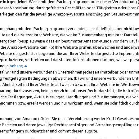
e in irgendeiner Weise mit dem Partnerprogramm oder dieser Vereinbarung (ei
ieser Vereinbarung durchgeführten Geschäften oder Tätigkeiten oder Ihrer 
liegen den für die jeweilige Amazon-Website einschlägigen Steuerbestim
mmenhang mit dem Partnerprogramm versenden, einschließlich, aber nicht be
site und die Nutzer Ihrer Website, die wir im Zusammenhang mit Ihrer Darst
itergeben (beispielsweise dass ein bestimmter Amazon-Kunde vor dem Kauf
uf die Amazon-Website kam, (b) Ihre Website prüfen, überwachen und anderwei
r Website dargestelltes Logo und die auf Ihrer Website dargestellte Impleme
reproduzieren, verbreiten und darstellen. Informationen darüber, wie wir per
ng in
Anhang 4
.
 (a) wir und unsere verbundenen Unternehmen jederzeit (mittelbar oder unmit
ng festgelegten Bedingungen abweichen, (b) wir und unsere verbundenen Unte
 Ähnlichkeit mit Ihrer Website aufweisen bzw. mit Ihrer Website im Wettbewer
barung durchzusetzen, keinen Verzicht auf unser Recht darstellt, die betrof
liche Festlegungen, Aktualisierungen, Handlungen und Zustimmungen, die wi
enommen bzw. erteilt werden und nur wirksam sind, wenn sie schriftlich dur
stimmung von Amazon dürfen Sie diese Vereinbarung weder Kraft Gesetzes no
die Parteien und deren jeweilige Rechtsnachfolger und Abtretungsempfänger 
ngsempfängern durchsetzbar und kommt diesen zugute.