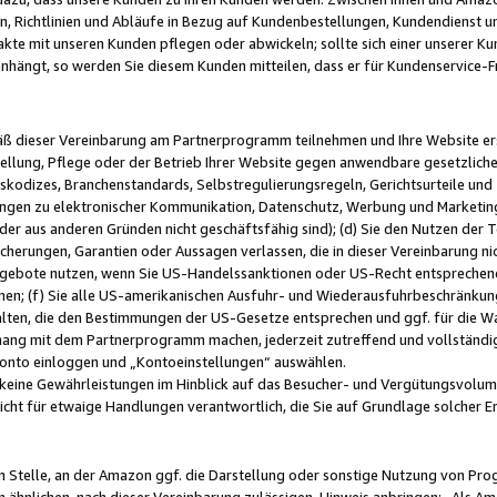
, Richtlinien und Abläufe in Bezug auf Kundenbestellungen, Kundendienst 
kte mit unseren Kunden pflegen oder abwickeln; sollte sich einer unserer Ku
nhängt, so werden Sie diesem Kunden mitteilen, dass er für Kundenservic
emäß dieser Vereinbarung am Partnerprogramm teilnehmen und Ihre Website er
ellung, Pflege oder der Betrieb Ihrer Website gegen anwendbare gesetzlich
skodizes, Branchenstandards, Selbstregulierungsregeln, Gerichtsurteile und 
ngen zu elektronischer Kommunikation, Datenschutz, Werbung und Marketing)
 oder aus anderen Gründen nicht geschäftsfähig sind); (d) Sie den Nutzen de
cherungen, Garantien oder Aussagen verlassen, die in dieser Vereinbarung nich
gebote nutzen, wenn Sie US-Handelssanktionen oder US-Recht entsprechen
men; (f) Sie alle US-amerikanischen Ausfuhr- und Wiederausfuhrbeschränkun
ten, die den Bestimmungen der US-Gesetze entsprechen und ggf. für die Wa
hang mit dem Partnerprogramm machen, jederzeit zutreffend und vollständig 
 Konto einloggen und „Kontoeinstellungen“ auswählen.
keine Gewährleistungen im Hinblick auf das Besucher- und Vergütungsvolu
icht für etwaige Handlungen verantwortlich, die Sie auf Grundlage solcher
en Stelle, an der Amazon ggf. die Darstellung oder sonstige Nutzung von Pr
 ähnlichen, nach dieser Vereinbarung zulässigen, Hinweis anbringen: „Als Ama