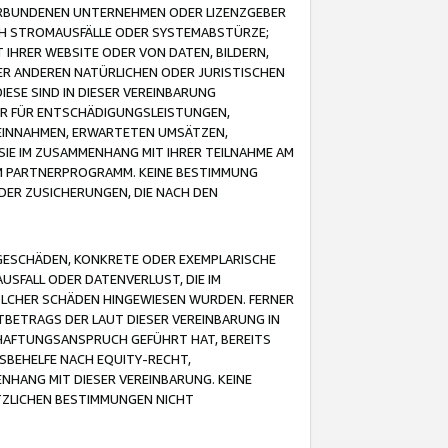
VERBUNDENEN UNTERNEHMEN ODER LIZENZGEBER
ICH STROMAUSFÄLLE ODER SYSTEMABSTÜRZE;
IHRER WEBSITE ODER VON DATEN, BILDERN,
ER ANDEREN NATÜRLICHEN ODER JURISTISCHEN
ESE SIND IN DIESER VEREINBARUNG
R FÜR ENTSCHÄDIGUNGSLEISTUNGEN,
EINNAHMEN, ERWARTETEN UMSÄTZEN,
SIE IM ZUSAMMENHANG MIT IHRER TEILNAHME AM
M PARTNERPROGRAMM. KEINE BESTIMMUNG
DER ZUSICHERUNGEN, DIE NACH DEN
GESCHÄDEN, KONKRETE ODER EXEMPLARISCHE
SFALL ODER DATENVERLUST, DIE IM
OLCHER SCHÄDEN HINGEWIESEN WURDEN. FERNER
BETRAGS DER LAUT DIESER VEREINBARUNG IN
HAFTUNGSANSPRUCH GEFÜHRT HAT, BEREITS
SBEHELFE NACH EQUITY-RECHT,
NHANG MIT DIESER VEREINBARUNG. KEINE
TZLICHEN BESTIMMUNGEN NICHT