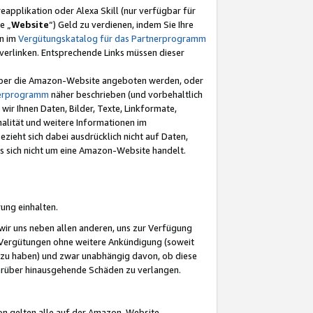
eapplikation oder Alexa Skill (nur verfügbar für
e „
Website
“) Geld zu verdienen, indem Sie Ihre
en im
Vergütungskatalog für das Partnerprogramm
t) verlinken. Entsprechende Links müssen dieser
e über die Amazon-Website angeboten werden, oder
nerprogramm
näher beschrieben (und vorbehaltlich
ir Ihnen Daten, Bilder, Texte, Linkformate,
alität und weitere Informationen im
zieht sich dabei ausdrücklich nicht auf Daten,
es sich nicht um eine Amazon-Website handelt.
rung einhalten.
ir uns neben allen anderen, uns zur Verfügung
n Vergütungen ohne weitere Ankündigung (soweit
 zu haben) und zwar unabhängig davon, ob diese
darüber hinausgehende Schäden zu verlangen.
on gelten alle auf der Amazon-Website