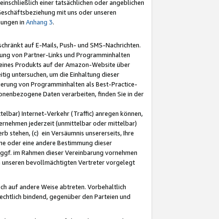
nschließlich einer tatsächlichen oder angeblichen
Geschäftsbeziehung mit uns oder unseren
mungen in
Anhang 3
.
schränkt auf E-Mails, Push- und SMS-Nachrichten.
ellung von Partner-Links und Programminhalten
 eines Produkts auf der Amazon-Website über
tig untersuchen, um die Einhaltung dieser
ntierung von Programminhalten als Best-Practice-
sonenbezogene Daten verarbeiten, finden Sie in der
telbar) Internet-Verkehr (Traffic) anregen können,
rnehmen jederzeit (unmittelbar oder mittelbar)
b stehen, (c) ein Versäumnis unsererseits, Ihre
fene oder eine andere Bestimmung dieser
r ggf. im Rahmen dieser Vereinbarung vornehmen
ch unseren bevollmächtigten Vertreter vorgelegt
ch auf andere Weise abtreten. Vorbehaltlich
rechtlich bindend, gegenüber den Parteien und