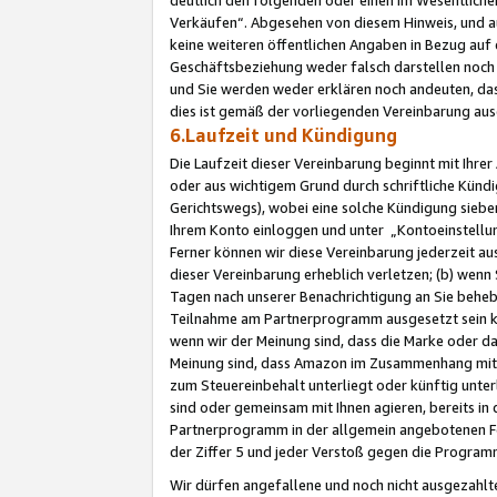
Verkäufen“. Abgesehen von diesem Hinweis, und a
keine weiteren öffentlichen Angaben in Bezug au
Geschäftsbeziehung weder falsch darstellen noch a
und Sie werden weder erklären noch andeuten, dass
dies ist gemäß der vorliegenden Vereinbarung ausd
6.Laufzeit und Kündigung
Die Laufzeit dieser Vereinbarung beginnt mit Ihre
oder aus wichtigem Grund durch schriftliche Kündi
Gerichtswegs), wobei eine solche Kündigung siebe
Ihrem Konto einloggen und unter „Kontoeinstellu
Ferner können wir diese Vereinbarung jederzeit aus
dieser Vereinbarung erheblich verletzen; (b) wenn
Tagen nach unserer Benachrichtigung an Sie behe
Teilnahme am Partnerprogramm ausgesetzt sein kö
wenn wir der Meinung sind, dass die Marke oder 
Meinung sind, dass Amazon im Zusammenhang mit d
zum Steuereinbehalt unterliegt oder künftig unter
sind oder gemeinsam mit Ihnen agieren, bereits in
Partnerprogramm in der allgemein angebotenen Fo
der Ziffer 5 und jeder Verstoß gegen die Programm
Wir dürfen angefallene und noch nicht ausgezahlt