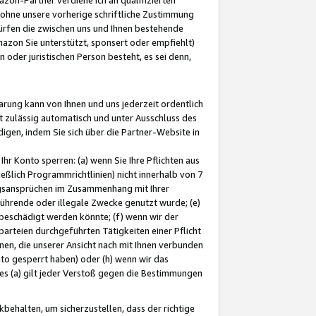
ohne unsere vorherige schriftliche Zustimmung
ürfen die zwischen uns und Ihnen bestehende
mazon Sie unterstützt, sponsert oder empfiehlt)
oder juristischen Person besteht, es sei denn,
arung kann von Ihnen und uns jederzeit ordentlich
t zulässig automatisch und unter Ausschluss des
gen, indem Sie sich über die Partner-Website in
hr Konto sperren: (a) wenn Sie Ihre Pflichten aus
eßlich Programmrichtlinien) nicht innerhalb von 7
ngsansprüchen im Zusammenhang mit Ihrer
ührende oder illegale Zwecke genutzt wurde; (e)
eschädigt werden könnte; (f) wenn wir der
rteien durchgeführten Tätigkeiten einer Pflicht
nen, die unserer Ansicht nach mit Ihnen verbunden
nto gesperrt haben) oder (h) wenn wir das
 (a) gilt jeder Verstoß gegen die Bestimmungen
ehalten, um sicherzustellen, dass der richtige