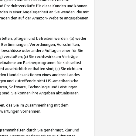
und Produktverkäufe für diese Kunden und können
nden in einer Angelegenheit an Sie wenden, die mit
e-Fragen den auf der Amazon-Website angegebenen
stellen, pflegen und betreiben werden; (b) weder
e Bestimmungen, Verordnungen, Vorschriften,
-beschlüsse oder andere Auflagen einer für Sie
 verstoßen; (c) Sie rechtswirksam Verträge
r Teilnahme am Partnerprogramm für sich selbst
t ausdrücklich enthalten sind; (e) Sie nicht am
den Handelssanktionen eines anderen Landes
gen und zutreffende nicht US-amerikanische
ren, Software, Technologie und Leistungen
sind. Sie können Ihre Angaben aktualisieren,
men, das Sie im Zusammenhang mit dem
 Erwartungen vornehmen.
ogramminhalten durch Sie genehmigt, klar und
zon-Partner verdiene ich an qualifizierten