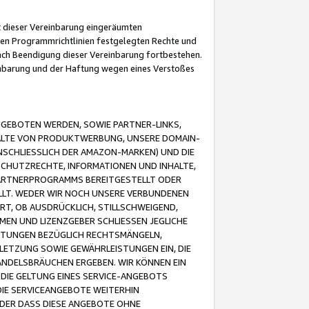
it dieser Vereinbarung eingeräumten
 den Programmrichtlinien festgelegten Rechte und
 nach Beendigung dieser Vereinbarung fortbestehen.
einbarung und der Haftung wegen eines Verstoßes
GEBOTEN WERDEN, SOWIE PARTNER-LINKS,
ALTE VON PRODUKTWERBUNG, UNSERE DOMAIN-
SCHLIESSLICH DER AMAZON-MARKEN) UND DIE
SCHUTZRECHTE, INFORMATIONEN UND INHALTE,
PARTNERPROGRAMMS BEREITGESTELLT ODER
ELLT. WEDER WIR NOCH UNSERE VERBUNDENEN
T, OB AUSDRÜCKLICH, STILLSCHWEIGEND,
MEN UND LIZENZGEBER SCHLIESSEN JEGLICHE
ISTUNGEN BEZÜGLICH RECHTSMÄNGELN,
LETZUNG SOWIE GEWÄHRLEISTUNGEN EIN, DIE
ANDELSBRÄUCHEN ERGEBEN. WIR KÖNNEN EIN
 DIE GELTUNG EINES SERVICE-ANGEBOTS
IE SERVICEANGEBOTE WEITERHIN
ODER DASS DIESE ANGEBOTE OHNE