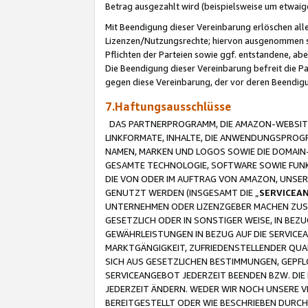
Betrag ausgezahlt wird (beispielsweise um etwai
Mit Beendigung dieser Vereinbarung erlöschen alle
Lizenzen/Nutzungsrechte; hiervon ausgenommen sind
Pflichten der Parteien sowie ggf. entstandene, ab
Die Beendigung dieser Vereinbarung befreit die P
gegen diese Vereinbarung, der vor deren Beendi
7.Haftungsausschlüsse
DAS PARTNERPROGRAMM, DIE AMAZON-WEBSITE,
LINKFORMATE, INHALTE, DIE ANWENDUNGSPRO
NAMEN, MARKEN UND LOGOS SOWIE DIE DOMAIN
GESAMTE TECHNOLOGIE, SOFTWARE SOWIE FUNKT
DIE VON ODER IM AUFTRAG VON AMAZON, UNS
GENUTZT WERDEN (INSGESAMT DIE „
SERVICEA
UNTERNEHMEN ODER LIZENZGEBER MACHEN ZUSI
GESETZLICH ODER IN SONSTIGER WEISE, IN BE
GEWÄHRLEISTUNGEN IN BEZUG AUF DIE SERVICE
MARKTGÄNGIGKEIT, ZUFRIEDENSTELLENDER QUA
SICH AUS GESETZLICHEN BESTIMMUNGEN, GEPFL
SERVICEANGEBOT JEDERZEIT BEENDEN BZW. DIE
JEDERZEIT ÄNDERN. WEDER WIR NOCH UNSERE 
BEREITGESTELLT ODER WIE BESCHRIEBEN DURC