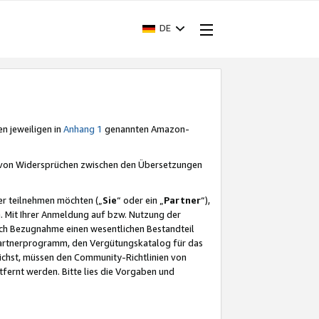
DE
en jeweiligen in
Anhang 1
genannten Amazon-
e von Widersprüchen zwischen den Übersetzungen
er teilnehmen möchten („
Sie
“ oder ein „
Partner
“),
. Mit Ihrer Anmeldung auf bzw. Nutzung der
durch Bezugnahme einen wesentlichen Bestandteil
 Partnerprogramm, den Vergütungskatalog für das
ichst, müssen den Community-Richtlinien von
fernt werden. Bitte lies die Vorgaben und