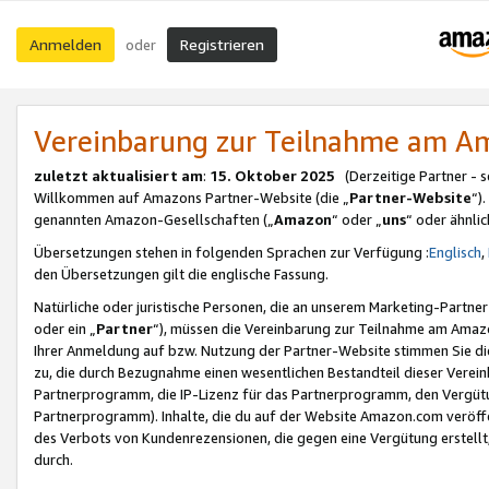
Anmelden
Registrieren
oder
Vereinbarung zur Teilnahme am 
zuletzt aktualisiert am
:
15. Oktober 2025
(Derzeitige Partner - 
Willkommen auf Amazons Partner-Website (die „
Partner-Website
“)
genannten Amazon-Gesellschaften („
Amazon
“ oder „
uns
“ oder ähnli
Übersetzungen stehen in folgenden Sprachen zur Verfügung :
Englisch
,
den Übersetzungen gilt die englische Fassung.
Natürliche oder juristische Personen, die an unserem Marketing-Partn
oder ein „
Partner
“), müssen die Vereinbarung zur Teilnahme am Ama
Ihrer Anmeldung auf bzw. Nutzung der Partner-Website stimmen Sie die
zu, die durch Bezugnahme einen wesentlichen Bestandteil dieser Verei
Partnerprogramm, die IP-Lizenz für das Partnerprogramm, den Vergütu
Partnerprogramm). Inhalte, die du auf der Website Amazon.com veröffe
des Verbots von Kundenrezensionen, die gegen eine Vergütung erstellt, 
durch.