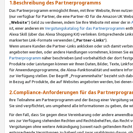
1.Beschreibung des Partnerprogramms
Das Partnerprogramm ermöglicht Ihnen, mit Ihrer Website, Ihren nutzer
(nur verfügbar für Partner, die eine Partner-ID für die Amazon UK We
„
Website
“) Geld zu verdienen, indem Sie Ihre Website mit einer der in
ist, einer anderen im
Vergütungskatalog für das Partnerprogramm
enth
Alexa Skill (über das Alexa Shopping Kit) verlinken. Entsprechende Lin
markierten Link-Formate verwenden („
Partner-Links
“).
Wenn unsere Kunden die Partner-Links anklicken oder sich damit verbi
angeboten werden, oder andere Handlungen vornehmen, können Sie eine
Partnerprogramm
näher beschrieben (und vorbehaltlich der dort festg
Produkte oder Leistungen können wir Ihnen Daten, Bilder, Texte, Linkfo
für Anwendungsprogramme, die Alexa-Funktionalität und weitere Inf
zur Verfügung stellen. Der Begriff „Programminhalte“ bezieht sich dabe
in Bezug auf Produkte, die auf Websites angeboten werden, bei denen 
2.Compliance-Anforderungen für das Partnerprog
Ihre Teilnahme am Partnerprogramm und der Bezug einer Vergütung setz
Sie sind verpflichtet, uns umgehend alle Informationen zu geben, die w
Für den Fall, dass Sie gegen diese Vereinbarung oder andere anwendba
uns zur Verfügung stehenden Rechten und Rechtsbehelfen, das Recht vo
Vergütungen ohne weitere Ankündigung (soweit nach geltendem Recht z
entsprechende Vergütungen zu haben) und zwar unabhängig davon, ob 