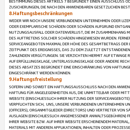
BESTIMMUNG DIESES ARTIKELS 7 BEGRÜNDET EINEN AUSSCHLUSS 
ZUSICHERUNGEN, DIE NACH DEN ANWENDBAREN GESETZLICHEN BE
8.Haftungsbeschränkungen
WEDER WIR NOCH UNSERE VERBUNDENEN UNTERNEHMEN ODER LIZEN
ODER EXEMPLARISCHE SCHÄDEN ODER SCHÄDEN AUFGRUND ENTGANG
NUTZUNGSAUSFALL ODER DATENVERLUST, DIE IM ZUSAMMENHANG MI
DES AUFTRETENS SOLCHER SCHÄDEN HINGEWIESEN WURDEN. FERN
SERVICEANGEBOTEN MAXIMAL DER HÖHE DES GESAMTBETRAGS DER 
ZEITPUNKT DES EREIGNISSES, DAS ZU DEM ZULETZT ENTSTANDENE
ZAHLENDEN VERGÜTUNGEN. SIE VERZICHTEN HIERMIT AUF ETWAIGE 
AUF ERFÜLLUNGSKLAGE, UNTERLASSUNGSKLAGE ODER ANDERE RECHT
DIESES ABSATZES BEGRÜNDET EINE EINSCHRÄNKUNG VON HAFTUNG
EINGESCHRÄNKT WERDEN KÖNNEN.
9.Haftungsfreistellung
SOFERN UND SOWEIT EIN HAFTUNGSAUSSCHLUSS NACH DEN ANWENDB
HAFTUNG FÜR ANGELEGENHEITEN AUS, DIE UNMITTELBAR ODER MITT
WEBSITE (EINSCHLIESSLICH IHRER NUTZUNG DER SERVICEANGEBOTE)
VERPFLICHTEN SICH, UNS, UNSERE VERBUNDENEN UNTERNEHMEN UN
(OFFICERS), ORGANMITGLIEDER (DIRECTORS) UND VERTRETER VON 
AUSLAGEN (EINSCHLIESSLICH ANGEMESSENER ANWALTSGEBÜHREN) FR
IHRER WEBSITE BZW. AUF IHRER WEBSITE ERSCHEINENDEM MATERIAL
MATERIALS MIT ANDEREN APPLIKATIONEN, INHALTEN ODER PROZESSE