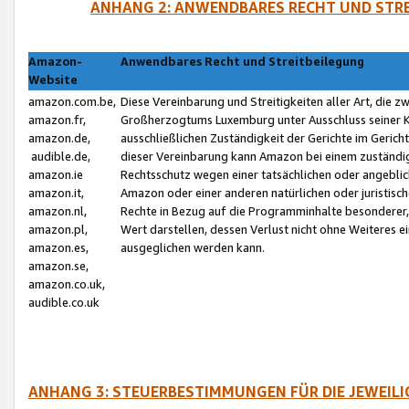
ANHANG 2: ANWENDBARES RECHT UND STRE
Amazon-
Anwendbares Recht und Streitbeilegung
Website
amazon.com.be,
Diese Vereinbarung und Streitigkeiten aller Art, die 
amazon.fr,
Großherzogtums Luxemburg unter Ausschluss seiner Kol
amazon.de,
ausschließlichen Zuständigkeit der Gerichte im Geri
audible.de,
dieser Vereinbarung kann Amazon bei einem zuständig
amazon.ie
Rechtsschutz wegen einer tatsächlichen oder angebli
amazon.it,
Amazon oder einer anderen natürlichen oder juristisc
amazon.nl,
Rechte in Bezug auf die Programminhalte besonderer,
amazon.pl,
Wert darstellen, dessen Verlust nicht ohne Weiteres e
amazon.es,
ausgeglichen werden kann.
amazon.se,
amazon.co.uk,
audible.co.uk
ANHANG 3: STEUERBESTIMMUNGEN FÜR DIE JEWEIL