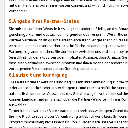
mit dem Partnerprogramm erwarten können, und wir sind nicht für etwa
vornehmen.
5.Angabe Ihres Partner-Status
Sie müssen auf Ihrer Website bzw. an jeder anderen Stelle, an der Am
genehmigt, klar und deutlich den folgenden oder einen im Wesentlichen
Partner verdiene ich an qualifizierten Verkäufen“. Abgesehen von die
werden Sie ohne unsere vorherige schriftliche Zustimmung keine weite
Partnerprogramm machen. Sie dürfen die zwischen uns und Ihnen best
(einschließlich der expliziten oder impliziten Aussage, dass Amazon Si
dass eine Verbindung zwischen Amazon und Ihnen oder einer anderen natü
vorliegenden Vereinbarung ausdrücklich gestattet ist.
6.Laufzeit und Kündigung
Die Laufzeit dieser Vereinbarung beginnt mit Ihrer Anmeldung für die 
jederzeit ordentlich oder aus wichtigem Grund durch schriftliche Kündi
automatisch und unter Ausschluss des Gerichtswegs), wobei eine solch
können kündigen, indem Sie sich über die Partner-Website in Ihrem Ko
auswählen.
Ferner können wir diese Vereinbarung jederzeit aus wichtigem Grund dur
Sie Ihre Pflichten aus dieser Vereinbarung erheblich verletzen; (b) wen
Programmrichtlinien) nicht innerhalb von 7 Tagen nach unserer Benachr
oder Haftungsansprüchen im Zusammenhang mit Ihrer Teilnahme am Pa