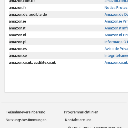
amazon.com.be
amazon.com.b
amazon.fr
Notice:Protec
amazon.de, audible.de
Amazon.de Da
amazon.ie
Amazon.ie Pri
amazon.it
Amazon.it Inf
amazon.nl
Amazon.nl Pri
amazon.pl
Informacja O
amazon.es
Aviso de Priv
amazon.se
Integritetsm
amazon.co.uk, audible.co.uk
Amazon.co.uk 
Teilnahmevereinbarung
Programmrichtlinien
Nutzungsbestimmungen
Kontaktiere uns