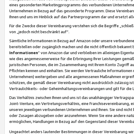
eines gesonderten Marketingprogramms des verbundenen Unternehmens
Unternehmen in Bezug auf das gesonderte Programm. Diese Vereinbarung
Ihnen und uns im Hinblick auf das Partnerprogramm dar und ersetzt al
Für die Zwecke dieser Vereinbarung verstehen sich die Begriffe „schließ
von „jedoch nicht beschränkt auf“.
Sämtliche Informationen in Bezug auf Amazon oder unsere verbunde
bereitstellen oder zugänglich machen und die nicht öffentlich bekannt bz
Informationen
“ von Amazon dar und verbleiben im alleinigen Eigent
wie dies angemessenerweise für die Erbringung Ihrer Leistungen gemäß d
juristischen Personen, die im Zusammenhang mit Ihrem Konto Zugriff au
Pflichten kennen und einhalten. Sie werden Vertrauliche Informationen 
Unternehmen) weitergeben und alle angemessenen Maßnahmen ergreifen
schützen, die gemäß dieser Vereinbarung nicht ausdrücklich zulässig is
Vertraulichkeits- oder Geheimhaltungsvereinbarungen und gilt für die
Das Verhältnis zwischen Ihnen und uns ist das unabhängiger Vertragspa
Joint-Venture, ein Vertretungsverhältnis, eine Franchisevereinbarung, 
unseren jeweiligen verbundenen Unternehmen und Ihnen. Sie sind ni
oder Zusagen abzugeben oder anzunehmen. Wenn Sie eine andere natürli
ermöglichen, Handlungen in Bezug auf den Gegenstand dieser Vereinbar
Ungeachtet anders lautender Bestimmungen in dieser Vereinbarung wird