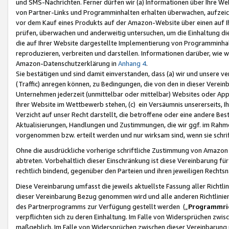
und SMS-Nachrichten. Ferner dürfen wir (a) Informationen über Ihre We
von Partner-Links und Programminhalten erhalten überwachen, aufzei
vor dem Kauf eines Produkts auf der Amazon-Website über einen auf Ih
prüfen, überwachen und anderweitig untersuchen, um die Einhaltung dies
die auf Ihrer Website dargestellte Implementierung von Programminhalt
reproduzieren, verbreiten und darstellen. Informationen darüber, wie w
Amazon-Datenschutzerklärung in
Anhang 4
.
Sie bestätigen und sind damit einverstanden, dass (a) wir und unsere 
(Traffic) anregen können, zu Bedingungen, die von den in dieser Vere
Unternehmen jederzeit (unmittelbar oder mittelbar) Websites oder Appl
Ihrer Website im Wettbewerb stehen, (c) ein Versäumnis unsererseits, I
Verzicht auf unser Recht darstellt, die betroffene oder eine andere B
Aktualisierungen, Handlungen und Zustimmungen, die wir ggf. im Rahme
vorgenommen bzw. erteilt werden und nur wirksam sind, wenn sie schri
Ohne die ausdrückliche vorherige schriftliche Zustimmung von Amazon
abtreten. Vorbehaltlich dieser Einschränkung ist diese Vereinbarung f
rechtlich bindend, gegenüber den Parteien und ihren jeweiligen Rech
Diese Vereinbarung umfasst die jeweils aktuellste Fassung aller Richtli
dieser Vereinbarung Bezug genommen wird und alle anderen Richtlinie
des Partnerprogramms zur Verfügung gestellt werden („
Programmric
verpflichten sich zu deren Einhaltung. Im Falle von Widersprüchen zwi
maßgeblich. Im Falle von Widersprüchen zwischen dieser Vereinbarun