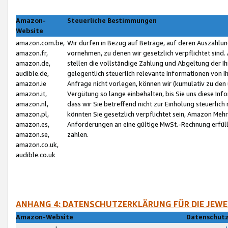
Amazon-
Steuerliche Bestimmungen
Website
amazon.com.be,
Wir dürfen in Bezug auf Beträge, auf deren Auszahlun
amazon.fr,
vornehmen, zu denen wir gesetzlich verpflichtet sind
amazon.de,
stellen die vollständige Zahlung und Abgeltung der 
audible.de,
gelegentlich steuerlich relevante Informationen von I
amazon.ie
Anfrage nicht vorlegen, können wir (kumulativ zu de
amazon.it,
Vergütung so lange einbehalten, bis Sie uns diese Inf
amazon.nl,
dass wir Sie betreffend nicht zur Einholung steuerlich 
amazon.pl,
könnten Sie gesetzlich verpflichtet sein, Amazon Meh
amazon.es,
Anforderungen an eine gültige MwSt.-Rechnung erfüllt
amazon.se,
zahlen.
amazon.co.uk,
audible.co.uk
ANHANG 4: DATENSCHUTZERKLÄRUNG FÜR DIE JEWE
Amazon-Website
Datenschutz