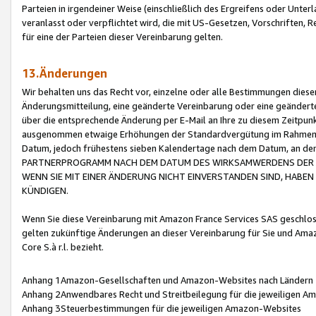
Parteien in irgendeiner Weise (einschließlich des Ergreifens oder Unt
veranlasst oder verpflichtet wird, die mit US-Gesetzen, Vorschriften,
für eine der Parteien dieser Vereinbarung gelten.
13.Änderungen
Wir behalten uns das Recht vor, einzelne oder alle Bestimmungen diese
Änderungsmitteilung, eine geänderte Vereinbarung oder eine geänderte 
über die entsprechende Änderung per E-Mail an Ihre zu diesem Zeitpun
ausgenommen etwaige Erhöhungen der Standardvergütung im Rahmen
Datum, jedoch frühestens sieben Kalendertage nach dem Datum, an de
PARTNERPROGRAMM NACH DEM DATUM DES WIRKSAMWERDENS DER Ä
WENN SIE MIT EINER ÄNDERUNG NICHT EINVERSTANDEN SIND, HABEN S
KÜNDIGEN.
Wenn Sie diese Vereinbarung mit Amazon France Services SAS geschlo
gelten zukünftige Änderungen an dieser Vereinbarung für Sie und Ama
Core S.à r.l. bezieht.
Anhang 1Amazon-Gesellschaften und Amazon-Websites nach Ländern
Anhang 2Anwendbares Recht und Streitbeilegung für die jeweiligen 
Anhang 3Steuerbestimmungen für die jeweiligen Amazon-Websites