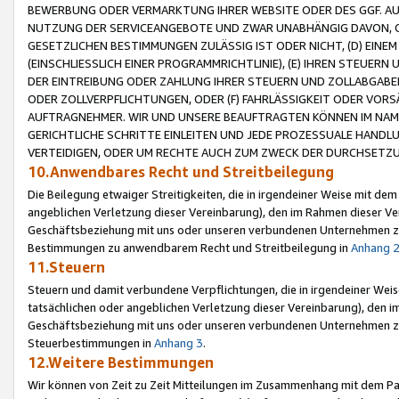
BEWERBUNG ODER VERMARKTUNG IHRER WEBSITE ODER DES GGF. AUF 
NUTZUNG DER SERVICEANGEBOTE UND ZWAR UNABHÄNGIG DAVON, O
GESETZLICHEN BESTIMMUNGEN ZULÄSSIG IST ODER NICHT, (D) EINE
(EINSCHLIESSLICH EINER PROGRAMMRICHTLINIE), (E) IHREN STEUER
DER EINTREIBUNG ODER ZAHLUNG IHRER STEUERN UND ZOLLABGAB
ODER ZOLLVERPFLICHTUNGEN, ODER (F) FAHRLÄSSIGKEIT ODER VORS
AUFTRAGNEHMER. WIR UND UNSERE BEAUFTRAGTEN KÖNNEN IM NAME
GERICHTLICHE SCHRITTE EINLEITEN UND JEDE PROZESSUALE HAND
VERTEIDIGEN, ODER UM RECHTE AUCH ZUM ZWECK DER DURCHSETZU
10.Anwendbares Recht und Streitbeilegung
Die Beilegung etwaiger Streitigkeiten, die in irgendeiner Weise mit de
angeblichen Verletzung dieser Vereinbarung), den im Rahmen dieser Ve
Geschäftsbeziehung mit uns oder unseren verbundenen Unternehmen zu
Bestimmungen zu anwendbarem Recht und Streitbeilegung in
Anhang 
11.Steuern
Steuern und damit verbundene Verpflichtungen, die in irgendeiner Wei
tatsächlichen oder angeblichen Verletzung dieser Vereinbarung), den 
Geschäftsbeziehung mit uns oder unseren verbundenen Unternehmen z
Steuerbestimmungen in
Anhang 3
.
12.Weitere Bestimmungen
Wir können von Zeit zu Zeit Mitteilungen im Zusammenhang mit dem Par