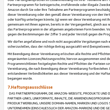
Partnerprogramm für betrügerische, irreführende oder illegale Zwecke
Amazon durch Sie oder Ihre Teilnahme am Partnerprogramm beschädig
dieser Vereinbarung oder den gemäß dieser Vereinbarung von den Vertr
oder künftig unterliegen könnte; (g) wenn wir diese Vereinbarung mit I
gemeinsam mit Ihnen agieren, bereits in der Vergangenheit, gleich aus
das Partnerprogramm in der allgemein angebotenen Form beenden. Vors
gegen die Bestimmungen der Ziffer 5 und jeder Verstoß gegen die Prog
Wir dürfen angefallene und noch nicht ausgezahlte Vergütungen nach 
sicherzustellen, dass der richtige Betrag ausgezahlt wird (beispielsw
Mit Beendigung dieser Vereinbarung erlöschen alle Rechte und Pflichte
eingeräumten Lizenzen/Nutzungsrechte; hiervon ausgenommen sind die in 
Programmrichtlinien festgelegten Rechte und Pflichten der Parteien sow
Vereinbarung, die nach Beendigung dieser Vereinbarung fortbestehen. D
entstandenen Verbindlichkeiten aus dieser Vereinbarung und der Haft
begangen wurde.
7.Haftungsausschlüsse
DAS PARTNERPROGRAMM, DIE AMAZON-WEBSITE, PRODUKTE UND DI
PARTNER-LINKS, LINKFORMATE, INHALTE, DIE ANWENDUNGSPROGR
PRODUKTWERBUNG, UNSERE DOMAIN-NAMEN, MARKEN UND LOGOS S
UNTERNEHMEN (EINSCHLIESSLICH DER AMAZON-MARKEN) UND DIE GE