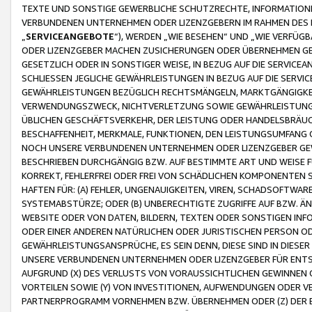
TEXTE UND SONSTIGE GEWERBLICHE SCHUTZRECHTE, INFORMATIONE
VERBUNDENEN UNTERNEHMEN ODER LIZENZGEBERN IM RAHMEN DES
„
SERVICEANGEBOTE
“), WERDEN „WIE BESEHEN“ UND „WIE VERFÜ
ODER LIZENZGEBER MACHEN ZUSICHERUNGEN ODER ÜBERNEHMEN GEW
GESETZLICH ODER IN SONSTIGER WEISE, IN BEZUG AUF DIE SERVI
SCHLIESSEN JEGLICHE GEWÄHRLEISTUNGEN IN BEZUG AUF DIE SERVI
GEWÄHRLEISTUNGEN BEZÜGLICH RECHTSMÄNGELN, MARKTGÄNGIGKEIT
VERWENDUNGSZWECK, NICHTVERLETZUNG SOWIE GEWÄHRLEISTUNGEN 
ÜBLICHEN GESCHÄFTSVERKEHR, DER LEISTUNG ODER HANDELSBRÄUCH
BESCHAFFENHEIT, MERKMALE, FUNKTIONEN, DEN LEISTUNGSUMFANG 
NOCH UNSERE VERBUNDENEN UNTERNEHMEN ODER LIZENZGEBER GEWÄ
BESCHRIEBEN DURCHGÄNGIG BZW. AUF BESTIMMTE ART UND WEISE
KORREKT, FEHLERFREI ODER FREI VON SCHÄDLICHEN KOMPONENTEN
HAFTEN FÜR: (A) FEHLER, UNGENAUIGKEITEN, VIREN, SCHADSOFTW
SYSTEMABSTÜRZE; ODER (B) UNBERECHTIGTE ZUGRIFFE AUF BZW. 
WEBSITE ODER VON DATEN, BILDERN, TEXTEN ODER SONSTIGEN INF
ODER EINER ANDEREN NATÜRLICHEN ODER JURISTISCHEN PERSON OD
GEWÄHRLEISTUNGSANSPRÜCHE, ES SEIN DENN, DIESE SIND IN DIES
UNSERE VERBUNDENEN UNTERNEHMEN ODER LIZENZGEBER FÜR EN
AUFGRUND (X) DES VERLUSTS VON VORAUSSICHTLICHEN GEWINNEN
VORTEILEN SOWIE (Y) VON INVESTITIONEN, AUFWENDUNGEN ODER VE
PARTNERPROGRAMM VORNEHMEN BZW. ÜBERNEHMEN ODER (Z) DER 