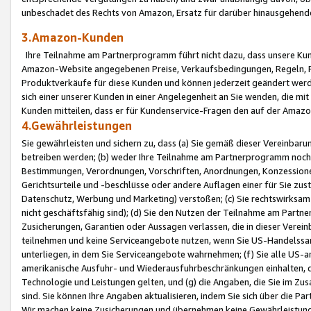
unbeschadet des Rechts von Amazon, Ersatz für darüber hinausgehen
3.Amazon-Kunden
Ihre Teilnahme am Partnerprogramm führt nicht dazu, dass unsere Kun
Amazon-Website angegebenen Preise, Verkaufsbedingungen, Regeln, Ri
Produktverkäufe für diese Kunden und können jederzeit geändert werde
sich einer unserer Kunden in einer Angelegenheit an Sie wenden, die 
Kunden mitteilen, dass er für Kundenservice-Fragen den auf der Ama
4.Gewährleistungen
Sie gewährleisten und sichern zu, dass (a) Sie gemäß dieser Vereinba
betreiben werden; (b) weder Ihre Teilnahme am Partnerprogramm noch d
Bestimmungen, Verordnungen, Vorschriften, Anordnungen, Konzessionen,
Gerichtsurteile und -beschlüsse oder andere Auflagen einer für Sie zu
Datenschutz, Werbung und Marketing) verstoßen; (c) Sie rechtswirksam 
nicht geschäftsfähig sind); (d) Sie den Nutzen der Teilnahme am Partne
Zusicherungen, Garantien oder Aussagen verlassen, die in dieser Verein
teilnehmen und keine Serviceangebote nutzen, wenn Sie US-Handelssa
unterliegen, in dem Sie Serviceangebote wahrnehmen; (f) Sie alle US
amerikanische Ausfuhr- und Wiederausfuhrbeschränkungen einhalten, 
Technologie und Leistungen gelten, und (g) die Angaben, die Sie im 
sind. Sie können Ihre Angaben aktualisieren, indem Sie sich über die 
Wir machen keine Zusicherungen und übernehmen keine Gewährleistun