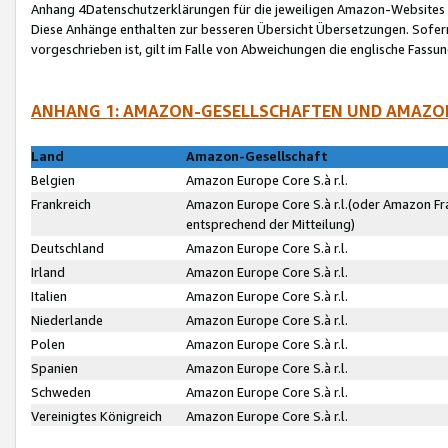
Anhang 4Datenschutzerklärungen für die jeweiligen Amazon-Websites
Diese Anhänge enthalten zur besseren Übersicht Übersetzungen. Sofe
vorgeschrieben ist, gilt im Falle von Abweichungen die englische Fass
ANHANG 1: AMAZON-GESELLSCHAFTEN UND AMAZO
Land
Amazon-Gesellschaft
Belgien
Amazon Europe Core S.à r.l.
Frankreich
Amazon Europe Core S.à r.l.(oder Amazon Fr
entsprechend der Mitteilung)
Deutschland
Amazon Europe Core S.à r.l.
Irland
Amazon Europe Core S.à r.l.
Italien
Amazon Europe Core S.à r.l.
Niederlande
Amazon Europe Core S.à r.l.
Polen
Amazon Europe Core S.à r.l.
Spanien
Amazon Europe Core S.à r.l.
Schweden
Amazon Europe Core S.à r.l.
Vereinigtes Königreich
Amazon Europe Core S.à r.l.