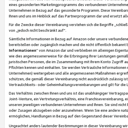
eines gesonderten Marketingprogramms des verbundenen Unternehmens
Unternehmen in Bezug auf das gesonderte Programm. Diese Vereinbarung
Ihnen und uns im Hinblick auf das Partnerprogramm dar und ersetzt al
Für die Zwecke dieser Vereinbarung verstehen sich die Begriffe „schließ
von „jedoch nicht beschränkt auf“.
Sämtliche Informationen in Bezug auf Amazon oder unsere verbunde
bereitstellen oder zugänglich machen und die nicht öffentlich bekannt bz
Informationen
“ von Amazon dar und verbleiben im alleinigen Eigent
wie dies angemessenerweise für die Erbringung Ihrer Leistungen gemäß d
juristischen Personen, die im Zusammenhang mit Ihrem Konto Zugriff au
Pflichten kennen und einhalten. Sie werden Vertrauliche Informationen 
Unternehmen) weitergeben und alle angemessenen Maßnahmen ergreifen
schützen, die gemäß dieser Vereinbarung nicht ausdrücklich zulässig is
Vertraulichkeits- oder Geheimhaltungsvereinbarungen und gilt für die
Das Verhältnis zwischen Ihnen und uns ist das unabhängiger Vertragspa
Joint-Venture, ein Vertretungsverhältnis, eine Franchisevereinbarung, 
unseren jeweiligen verbundenen Unternehmen und Ihnen. Sie sind ni
oder Zusagen abzugeben oder anzunehmen. Wenn Sie eine andere natürli
ermöglichen, Handlungen in Bezug auf den Gegenstand dieser Vereinbar
Ungeachtet anders lautender Bestimmungen in dieser Vereinbarung wird