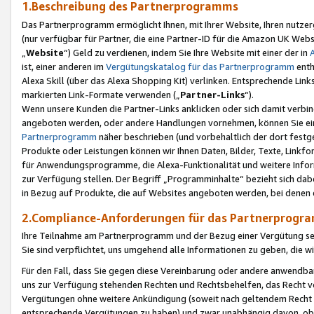
1.Beschreibung des Partnerprogramms
Das Partnerprogramm ermöglicht Ihnen, mit Ihrer Website, Ihren nutzer
(nur verfügbar für Partner, die eine Partner-ID für die Amazon UK We
„
Website
“) Geld zu verdienen, indem Sie Ihre Website mit einer der in
ist, einer anderen im
Vergütungskatalog für das Partnerprogramm
enth
Alexa Skill (über das Alexa Shopping Kit) verlinken. Entsprechende Lin
markierten Link-Formate verwenden („
Partner-Links
“).
Wenn unsere Kunden die Partner-Links anklicken oder sich damit verbi
angeboten werden, oder andere Handlungen vornehmen, können Sie eine
Partnerprogramm
näher beschrieben (und vorbehaltlich der dort festg
Produkte oder Leistungen können wir Ihnen Daten, Bilder, Texte, Linkfo
für Anwendungsprogramme, die Alexa-Funktionalität und weitere Inf
zur Verfügung stellen. Der Begriff „Programminhalte“ bezieht sich dabe
in Bezug auf Produkte, die auf Websites angeboten werden, bei denen 
2.Compliance-Anforderungen für das Partnerprog
Ihre Teilnahme am Partnerprogramm und der Bezug einer Vergütung setz
Sie sind verpflichtet, uns umgehend alle Informationen zu geben, die w
Für den Fall, dass Sie gegen diese Vereinbarung oder andere anwendba
uns zur Verfügung stehenden Rechten und Rechtsbehelfen, das Recht vo
Vergütungen ohne weitere Ankündigung (soweit nach geltendem Recht z
entsprechende Vergütungen zu haben) und zwar unabhängig davon, ob 