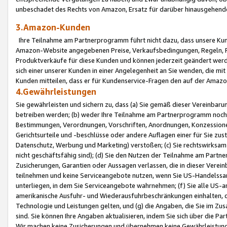
unbeschadet des Rechts von Amazon, Ersatz für darüber hinausgehen
3.Amazon-Kunden
Ihre Teilnahme am Partnerprogramm führt nicht dazu, dass unsere Kun
Amazon-Website angegebenen Preise, Verkaufsbedingungen, Regeln, Ri
Produktverkäufe für diese Kunden und können jederzeit geändert werde
sich einer unserer Kunden in einer Angelegenheit an Sie wenden, die 
Kunden mitteilen, dass er für Kundenservice-Fragen den auf der Ama
4.Gewährleistungen
Sie gewährleisten und sichern zu, dass (a) Sie gemäß dieser Vereinba
betreiben werden; (b) weder Ihre Teilnahme am Partnerprogramm noch d
Bestimmungen, Verordnungen, Vorschriften, Anordnungen, Konzessionen,
Gerichtsurteile und -beschlüsse oder andere Auflagen einer für Sie zu
Datenschutz, Werbung und Marketing) verstoßen; (c) Sie rechtswirksam 
nicht geschäftsfähig sind); (d) Sie den Nutzen der Teilnahme am Partne
Zusicherungen, Garantien oder Aussagen verlassen, die in dieser Verein
teilnehmen und keine Serviceangebote nutzen, wenn Sie US-Handelssa
unterliegen, in dem Sie Serviceangebote wahrnehmen; (f) Sie alle US
amerikanische Ausfuhr- und Wiederausfuhrbeschränkungen einhalten, 
Technologie und Leistungen gelten, und (g) die Angaben, die Sie im 
sind. Sie können Ihre Angaben aktualisieren, indem Sie sich über die 
Wir machen keine Zusicherungen und übernehmen keine Gewährleistun