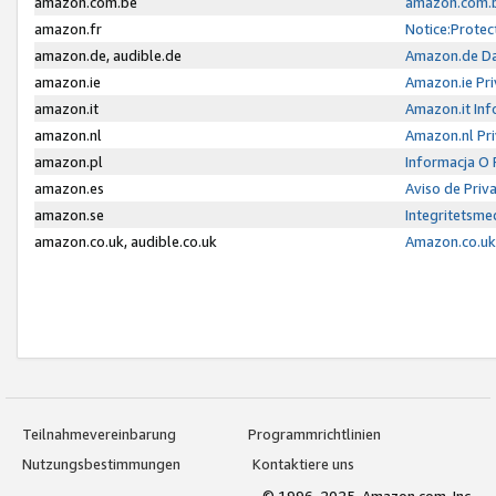
amazon.com.be
amazon.com.b
amazon.fr
Notice:Protec
amazon.de, audible.de
Amazon.de Da
amazon.ie
Amazon.ie Pri
amazon.it
Amazon.it Inf
amazon.nl
Amazon.nl Pri
amazon.pl
Informacja O
amazon.es
Aviso de Priv
amazon.se
Integritetsm
amazon.co.uk, audible.co.uk
Amazon.co.uk 
Teilnahmevereinbarung
Programmrichtlinien
Nutzungsbestimmungen
Kontaktiere uns