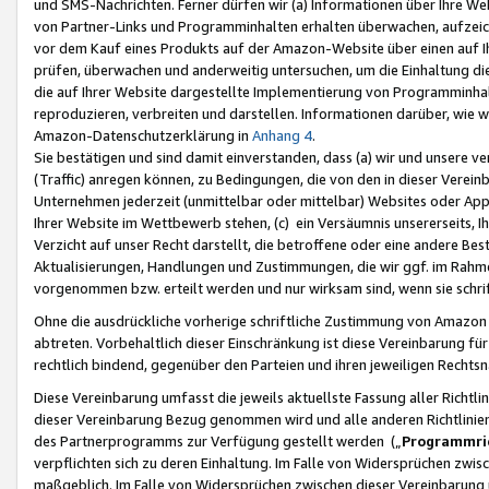
und SMS-Nachrichten. Ferner dürfen wir (a) Informationen über Ihre We
von Partner-Links und Programminhalten erhalten überwachen, aufzei
vor dem Kauf eines Produkts auf der Amazon-Website über einen auf Ih
prüfen, überwachen und anderweitig untersuchen, um die Einhaltung dies
die auf Ihrer Website dargestellte Implementierung von Programminhalt
reproduzieren, verbreiten und darstellen. Informationen darüber, wie w
Amazon-Datenschutzerklärung in
Anhang 4
.
Sie bestätigen und sind damit einverstanden, dass (a) wir und unsere 
(Traffic) anregen können, zu Bedingungen, die von den in dieser Vere
Unternehmen jederzeit (unmittelbar oder mittelbar) Websites oder Appl
Ihrer Website im Wettbewerb stehen, (c) ein Versäumnis unsererseits, I
Verzicht auf unser Recht darstellt, die betroffene oder eine andere B
Aktualisierungen, Handlungen und Zustimmungen, die wir ggf. im Rahme
vorgenommen bzw. erteilt werden und nur wirksam sind, wenn sie schri
Ohne die ausdrückliche vorherige schriftliche Zustimmung von Amazon
abtreten. Vorbehaltlich dieser Einschränkung ist diese Vereinbarung f
rechtlich bindend, gegenüber den Parteien und ihren jeweiligen Rech
Diese Vereinbarung umfasst die jeweils aktuellste Fassung aller Richtli
dieser Vereinbarung Bezug genommen wird und alle anderen Richtlinie
des Partnerprogramms zur Verfügung gestellt werden („
Programmric
verpflichten sich zu deren Einhaltung. Im Falle von Widersprüchen zwi
maßgeblich. Im Falle von Widersprüchen zwischen dieser Vereinbarun