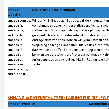
Amazon-
Steuerliche Bestimmungen
Website
amazon.com.be,
Wir dürfen in Bezug auf Beträge, auf deren Auszahlun
amazon.fr,
vornehmen, zu denen wir gesetzlich verpflichtet sind
amazon.de,
stellen die vollständige Zahlung und Abgeltung der 
audible.de,
gelegentlich steuerlich relevante Informationen von I
amazon.ie
Anfrage nicht vorlegen, können wir (kumulativ zu de
amazon.it,
Vergütung so lange einbehalten, bis Sie uns diese Inf
amazon.nl,
dass wir Sie betreffend nicht zur Einholung steuerlich 
amazon.pl,
könnten Sie gesetzlich verpflichtet sein, Amazon Meh
amazon.es,
Anforderungen an eine gültige MwSt.-Rechnung erfüllt
amazon.se,
zahlen.
amazon.co.uk,
audible.co.uk
ANHANG 4: DATENSCHUTZERKLÄRUNG FÜR DIE JEWE
Amazon-Website
Datenschutz