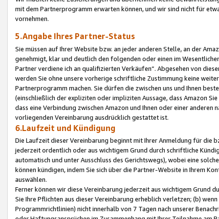
mit dem Partnerprogramm erwarten können, und wir sind nicht für etwa
vornehmen.
5.Angabe Ihres Partner-Status
Sie müssen auf Ihrer Website bzw. an jeder anderen Stelle, an der Am
genehmigt, klar und deutlich den folgenden oder einen im Wesentlichen
Partner verdiene ich an qualifizierten Verkäufen“. Abgesehen von die
werden Sie ohne unsere vorherige schriftliche Zustimmung keine weite
Partnerprogramm machen. Sie dürfen die zwischen uns und Ihnen best
(einschließlich der expliziten oder impliziten Aussage, dass Amazon Si
dass eine Verbindung zwischen Amazon und Ihnen oder einer anderen natü
vorliegenden Vereinbarung ausdrücklich gestattet ist.
6.Laufzeit und Kündigung
Die Laufzeit dieser Vereinbarung beginnt mit Ihrer Anmeldung für die 
jederzeit ordentlich oder aus wichtigem Grund durch schriftliche Kündi
automatisch und unter Ausschluss des Gerichtswegs), wobei eine solch
können kündigen, indem Sie sich über die Partner-Website in Ihrem Ko
auswählen.
Ferner können wir diese Vereinbarung jederzeit aus wichtigem Grund dur
Sie Ihre Pflichten aus dieser Vereinbarung erheblich verletzen; (b) wen
Programmrichtlinien) nicht innerhalb von 7 Tagen nach unserer Benachr
oder Haftungsansprüchen im Zusammenhang mit Ihrer Teilnahme am Pa