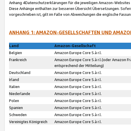
Anhang 4Datenschutzerklärungen für die jeweiligen Amazon-Websites
Diese Anhänge enthalten zur besseren Übersicht Übersetzungen. Sofe
vorgeschrieben ist, gilt im Falle von Abweichungen die englische Fass
ANHANG 1: AMAZON-GESELLSCHAFTEN UND AMAZO
Land
Amazon-Gesellschaft
Belgien
Amazon Europe Core S.à r.l.
Frankreich
Amazon Europe Core S.à r.l.(oder Amazon Fr
entsprechend der Mitteilung)
Deutschland
Amazon Europe Core S.à r.l.
Irland
Amazon Europe Core S.à r.l.
Italien
Amazon Europe Core S.à r.l.
Niederlande
Amazon Europe Core S.à r.l.
Polen
Amazon Europe Core S.à r.l.
Spanien
Amazon Europe Core S.à r.l.
Schweden
Amazon Europe Core S.à r.l.
Vereinigtes Königreich
Amazon Europe Core S.à r.l.