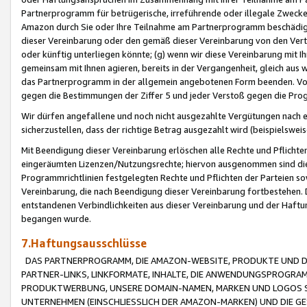
Partnerprogramm für betrügerische, irreführende oder illegale Zwecke
Amazon durch Sie oder Ihre Teilnahme am Partnerprogramm beschädig
dieser Vereinbarung oder den gemäß dieser Vereinbarung von den Vertr
oder künftig unterliegen könnte; (g) wenn wir diese Vereinbarung mit I
gemeinsam mit Ihnen agieren, bereits in der Vergangenheit, gleich aus
das Partnerprogramm in der allgemein angebotenen Form beenden. Vors
gegen die Bestimmungen der Ziffer 5 und jeder Verstoß gegen die Prog
Wir dürfen angefallene und noch nicht ausgezahlte Vergütungen nach 
sicherzustellen, dass der richtige Betrag ausgezahlt wird (beispielsw
Mit Beendigung dieser Vereinbarung erlöschen alle Rechte und Pflichte
eingeräumten Lizenzen/Nutzungsrechte; hiervon ausgenommen sind die in 
Programmrichtlinien festgelegten Rechte und Pflichten der Parteien sow
Vereinbarung, die nach Beendigung dieser Vereinbarung fortbestehen. D
entstandenen Verbindlichkeiten aus dieser Vereinbarung und der Haft
begangen wurde.
7.Haftungsausschlüsse
DAS PARTNERPROGRAMM, DIE AMAZON-WEBSITE, PRODUKTE UND DI
PARTNER-LINKS, LINKFORMATE, INHALTE, DIE ANWENDUNGSPROGR
PRODUKTWERBUNG, UNSERE DOMAIN-NAMEN, MARKEN UND LOGOS S
UNTERNEHMEN (EINSCHLIESSLICH DER AMAZON-MARKEN) UND DIE GE