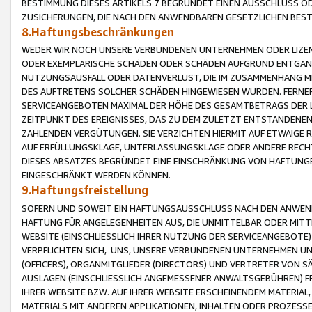
BESTIMMUNG DIESES ARTIKELS 7 BEGRÜNDET EINEN AUSSCHLUSS 
ZUSICHERUNGEN, DIE NACH DEN ANWENDBAREN GESETZLICHEN BE
8.Haftungsbeschränkungen
WEDER WIR NOCH UNSERE VERBUNDENEN UNTERNEHMEN ODER LIZEN
ODER EXEMPLARISCHE SCHÄDEN ODER SCHÄDEN AUFGRUND ENTGANG
NUTZUNGSAUSFALL ODER DATENVERLUST, DIE IM ZUSAMMENHANG MI
DES AUFTRETENS SOLCHER SCHÄDEN HINGEWIESEN WURDEN. FERN
SERVICEANGEBOTEN MAXIMAL DER HÖHE DES GESAMTBETRAGS DER 
ZEITPUNKT DES EREIGNISSES, DAS ZU DEM ZULETZT ENTSTANDENE
ZAHLENDEN VERGÜTUNGEN. SIE VERZICHTEN HIERMIT AUF ETWAIGE 
AUF ERFÜLLUNGSKLAGE, UNTERLASSUNGSKLAGE ODER ANDERE RECHT
DIESES ABSATZES BEGRÜNDET EINE EINSCHRÄNKUNG VON HAFTUNG
EINGESCHRÄNKT WERDEN KÖNNEN.
9.Haftungsfreistellung
SOFERN UND SOWEIT EIN HAFTUNGSAUSSCHLUSS NACH DEN ANWENDB
HAFTUNG FÜR ANGELEGENHEITEN AUS, DIE UNMITTELBAR ODER MITT
WEBSITE (EINSCHLIESSLICH IHRER NUTZUNG DER SERVICEANGEBOTE)
VERPFLICHTEN SICH, UNS, UNSERE VERBUNDENEN UNTERNEHMEN UN
(OFFICERS), ORGANMITGLIEDER (DIRECTORS) UND VERTRETER VON 
AUSLAGEN (EINSCHLIESSLICH ANGEMESSENER ANWALTSGEBÜHREN) FR
IHRER WEBSITE BZW. AUF IHRER WEBSITE ERSCHEINENDEM MATERIAL
MATERIALS MIT ANDEREN APPLIKATIONEN, INHALTEN ODER PROZESSE