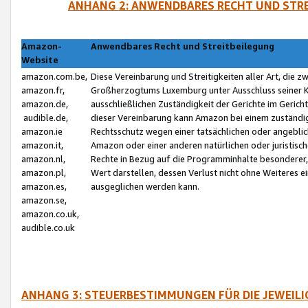
ANHANG 2: ANWENDBARES RECHT UND STRE
Amazon-
Anwendbares Recht und Streitbeilegung
Website
amazon.com.be,
Diese Vereinbarung und Streitigkeiten aller Art, die 
amazon.fr,
Großherzogtums Luxemburg unter Ausschluss seiner Kol
amazon.de,
ausschließlichen Zuständigkeit der Gerichte im Geri
audible.de,
dieser Vereinbarung kann Amazon bei einem zuständig
amazon.ie
Rechtsschutz wegen einer tatsächlichen oder angebli
amazon.it,
Amazon oder einer anderen natürlichen oder juristisc
amazon.nl,
Rechte in Bezug auf die Programminhalte besonderer,
amazon.pl,
Wert darstellen, dessen Verlust nicht ohne Weiteres e
amazon.es,
ausgeglichen werden kann.
amazon.se,
amazon.co.uk,
audible.co.uk
ANHANG 3: STEUERBESTIMMUNGEN FÜR DIE JEWEIL