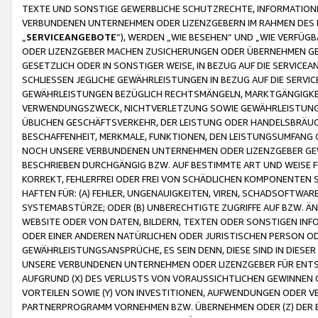
TEXTE UND SONSTIGE GEWERBLICHE SCHUTZRECHTE, INFORMATIONE
VERBUNDENEN UNTERNEHMEN ODER LIZENZGEBERN IM RAHMEN DES
„
SERVICEANGEBOTE
“), WERDEN „WIE BESEHEN“ UND „WIE VERFÜ
ODER LIZENZGEBER MACHEN ZUSICHERUNGEN ODER ÜBERNEHMEN GEW
GESETZLICH ODER IN SONSTIGER WEISE, IN BEZUG AUF DIE SERVI
SCHLIESSEN JEGLICHE GEWÄHRLEISTUNGEN IN BEZUG AUF DIE SERVI
GEWÄHRLEISTUNGEN BEZÜGLICH RECHTSMÄNGELN, MARKTGÄNGIGKEIT
VERWENDUNGSZWECK, NICHTVERLETZUNG SOWIE GEWÄHRLEISTUNGEN 
ÜBLICHEN GESCHÄFTSVERKEHR, DER LEISTUNG ODER HANDELSBRÄUCH
BESCHAFFENHEIT, MERKMALE, FUNKTIONEN, DEN LEISTUNGSUMFANG 
NOCH UNSERE VERBUNDENEN UNTERNEHMEN ODER LIZENZGEBER GEWÄ
BESCHRIEBEN DURCHGÄNGIG BZW. AUF BESTIMMTE ART UND WEISE
KORREKT, FEHLERFREI ODER FREI VON SCHÄDLICHEN KOMPONENTEN
HAFTEN FÜR: (A) FEHLER, UNGENAUIGKEITEN, VIREN, SCHADSOFTW
SYSTEMABSTÜRZE; ODER (B) UNBERECHTIGTE ZUGRIFFE AUF BZW. 
WEBSITE ODER VON DATEN, BILDERN, TEXTEN ODER SONSTIGEN INF
ODER EINER ANDEREN NATÜRLICHEN ODER JURISTISCHEN PERSON OD
GEWÄHRLEISTUNGSANSPRÜCHE, ES SEIN DENN, DIESE SIND IN DIES
UNSERE VERBUNDENEN UNTERNEHMEN ODER LIZENZGEBER FÜR EN
AUFGRUND (X) DES VERLUSTS VON VORAUSSICHTLICHEN GEWINNEN
VORTEILEN SOWIE (Y) VON INVESTITIONEN, AUFWENDUNGEN ODER VE
PARTNERPROGRAMM VORNEHMEN BZW. ÜBERNEHMEN ODER (Z) DER 