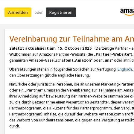
Anmelden
Registrieren
oder
Vereinbarung zur Teilnahme am 
zuletzt aktualisiert am
:
15. Oktober 2025
(Derzeitige Partner - 
Willkommen auf Amazons Partner-Website (die „
Partner-Website
“)
genannten Amazon-Gesellschaften („
Amazon
“ oder „
uns
“ oder ähnli
Übersetzungen stehen in folgenden Sprachen zur Verfügung :
Englisch
,
den Übersetzungen gilt die englische Fassung.
Natürliche oder juristische Personen, die an unserem Marketing-Partn
oder ein „
Partner
“), müssen die Vereinbarung zur Teilnahme am Ama
Ihrer Anmeldung auf bzw. Nutzung der Partner-Website stimmen Sie die
zu, die durch Bezugnahme einen wesentlichen Bestandteil dieser Verei
Partnerprogramm, die IP-Lizenz für das Partnerprogramm, den Vergütu
Partnerprogramm). Inhalte, die du auf der Website Amazon.com veröffe
des Verbots von Kundenrezensionen, die gegen eine Vergütung erstellt, 
durch.