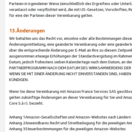
Parteien in irgendeiner Weise (einschließlich des Ergreifens oder Unt
veranlasst oder verpflichtet wird, die mit US-Gesetzen, Vorschriften,
für eine der Parteien dieser Vereinbarung gelten.
13.Änderungen
Wir behalten uns das Recht vor, einzelne oder alle Bestimmungen diese
Änderungsmitteilung, eine geänderte Vereinbarung oder eine geänderte 
über die entsprechende Änderung per E-Mail an Ihre zu diesem Zeitpun
ausgenommen etwaige Erhöhungen der Standardvergütung im Rahmen
Datum, jedoch frühestens sieben Kalendertage nach dem Datum, an de
PARTNERPROGRAMM NACH DEM DATUM DES WIRKSAMWERDENS DER Ä
WENN SIE MIT EINER ÄNDERUNG NICHT EINVERSTANDEN SIND, HABEN S
KÜNDIGEN.
Wenn Sie diese Vereinbarung mit Amazon France Services SAS geschlo
gelten zukünftige Änderungen an dieser Vereinbarung für Sie und Ama
Core S.à r.l. bezieht.
Anhang 1Amazon-Gesellschaften und Amazon-Websites nach Ländern
Anhang 2Anwendbares Recht und Streitbeilegung für die jeweiligen 
Anhang 3Steuerbestimmungen für die jeweiligen Amazon-Websites