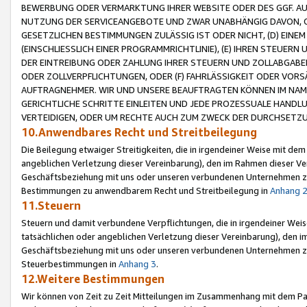
BEWERBUNG ODER VERMARKTUNG IHRER WEBSITE ODER DES GGF. AUF 
NUTZUNG DER SERVICEANGEBOTE UND ZWAR UNABHÄNGIG DAVON, O
GESETZLICHEN BESTIMMUNGEN ZULÄSSIG IST ODER NICHT, (D) EINE
(EINSCHLIESSLICH EINER PROGRAMMRICHTLINIE), (E) IHREN STEUER
DER EINTREIBUNG ODER ZAHLUNG IHRER STEUERN UND ZOLLABGAB
ODER ZOLLVERPFLICHTUNGEN, ODER (F) FAHRLÄSSIGKEIT ODER VORS
AUFTRAGNEHMER. WIR UND UNSERE BEAUFTRAGTEN KÖNNEN IM NAME
GERICHTLICHE SCHRITTE EINLEITEN UND JEDE PROZESSUALE HAND
VERTEIDIGEN, ODER UM RECHTE AUCH ZUM ZWECK DER DURCHSETZU
10.Anwendbares Recht und Streitbeilegung
Die Beilegung etwaiger Streitigkeiten, die in irgendeiner Weise mit de
angeblichen Verletzung dieser Vereinbarung), den im Rahmen dieser Ve
Geschäftsbeziehung mit uns oder unseren verbundenen Unternehmen zu
Bestimmungen zu anwendbarem Recht und Streitbeilegung in
Anhang 
11.Steuern
Steuern und damit verbundene Verpflichtungen, die in irgendeiner Wei
tatsächlichen oder angeblichen Verletzung dieser Vereinbarung), den 
Geschäftsbeziehung mit uns oder unseren verbundenen Unternehmen z
Steuerbestimmungen in
Anhang 3
.
12.Weitere Bestimmungen
Wir können von Zeit zu Zeit Mitteilungen im Zusammenhang mit dem Par