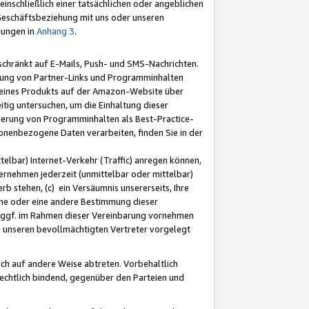
nschließlich einer tatsächlichen oder angeblichen
Geschäftsbeziehung mit uns oder unseren
mungen in
Anhang 3
.
schränkt auf E-Mails, Push- und SMS-Nachrichten.
ellung von Partner-Links und Programminhalten
 eines Produkts auf der Amazon-Website über
tig untersuchen, um die Einhaltung dieser
ntierung von Programminhalten als Best-Practice-
sonenbezogene Daten verarbeiten, finden Sie in der
telbar) Internet-Verkehr (Traffic) anregen können,
rnehmen jederzeit (unmittelbar oder mittelbar)
b stehen, (c) ein Versäumnis unsererseits, Ihre
fene oder eine andere Bestimmung dieser
r ggf. im Rahmen dieser Vereinbarung vornehmen
ch unseren bevollmächtigten Vertreter vorgelegt
ch auf andere Weise abtreten. Vorbehaltlich
rechtlich bindend, gegenüber den Parteien und