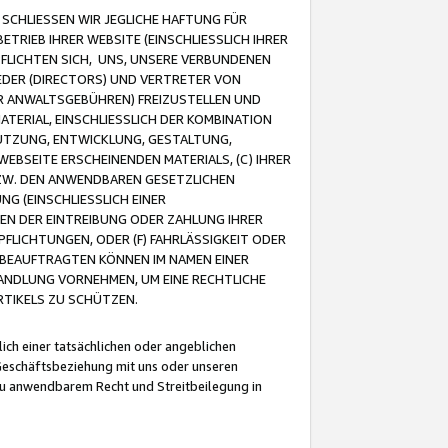
CHLIESSEN WIR JEGLICHE HAFTUNG FÜR
TRIEB IHRER WEBSITE (EINSCHLIESSLICH IHRER
FLICHTEN SICH, UNS, UNSERE VERBUNDENEN
EDER (DIRECTORS) UND VERTRETER VON
R ANWALTSGEBÜHREN) FREIZUSTELLEN UND
ATERIAL, EINSCHLIESSLICH DER KOMBINATION
NUTZUNG, ENTWICKLUNG, GESTALTUNG,
EBSEITE ERSCHEINENDEN MATERIALS, (C) IHRER
ZW. DEN ANWENDBAREN GESETZLICHEN
NG (EINSCHLIESSLICH EINER
BEN DER EINTREIBUNG ODER ZAHLUNG IHRER
LICHTUNGEN, ODER (F) FAHRLÄSSIGKEIT ODER
 BEAUFTRAGTEN KÖNNEN IM NAMEN EINER
HANDLUNG VORNEHMEN, UM EINE RECHTLICHE
TIKELS ZU SCHÜTZEN.
ich einer tatsächlichen oder angeblichen
Geschäftsbeziehung mit uns oder unseren
u anwendbarem Recht und Streitbeilegung in