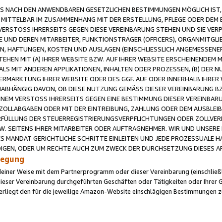
 NACH DEN ANWENDBAREN GESETZLICHEN BESTIMMUNGEN MÖGLICH IST, S
MITTELBAR IM ZUSAMMENHANG MIT DER ERSTELLUNG, PFLEGE ODER DEM BE
ERSTOSS IHRERSEITS GEGEN DIESE VEREINBARUNG STEHEN UND SIE VERP
UND DEREN MITARBEITER, FUNKTIONSTRÄGER (OFFICERS), ORGANMITGLI
N, HAFTUNGEN, KOSTEN UND AUSLAGEN (EINSCHLIESSLICH ANGEMESSENE
HEN MIT (A) IHRER WEBSITE BZW. AUF IHRER WEBSITE ERSCHEINENDEM M
LS MIT ANDEREN APPLIKATIONEN, INHALTEN ODER PROZESSEN, (B) DER 
RMARKTUNG IHRER WEBSITE ODER DES GGF. AUF ODER INNERHALB IHRER W
ABHÄNGIG DAVON, OB DIESE NUTZUNG GEMÄSS DIESER VEREINBARUNG B
EINEM VERSTOSS IHRERSEITS GEGEN EINE BESTIMMUNG DIESER VEREINBARU
D ZOLLABGABEN ODER MIT DER EINTREIBUNG, ZAHLUNG ODER DEM AUSBLEI
FÜLLUNG DER STEUERREGISTRIERUNGSVERPFLICHTUNGEN ODER ZOLLVERPF
W. SEITENS IHRER MITARBEITER ODER AUFTRAGNEHMER. WIR UND UNSERE
ES MANDAT GERICHTLICHE SCHRITTE EINLEITEN UND JEDE PROZESSUALE 
GEN, ODER UM RECHTE AUCH ZUM ZWECK DER DURCHSETZUNG DIESES AR
ilegung
endeiner Weise mit dem Partnerprogramm oder dieser Vereinbarung (einschließl
ieser Vereinbarung durchgeführten Geschäften oder Tätigkeiten oder Ihrer 
iegt den für die jeweilige Amazon-Website einschlägigen Bestimmungen z