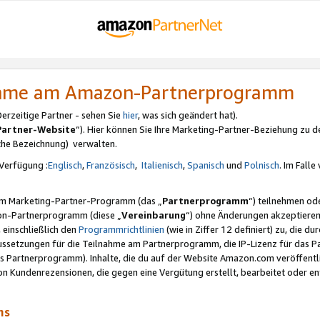
nahme am Amazon-Partnerprogramm
rzeitige Partner - sehen Sie
hier
, was sich geändert hat).
Partner-Website
“). Hier können Sie Ihre Marketing-Partner-Beziehung zu d
iche Bezeichnung) verwalten.
Verfügung :
Englisch
,
Französisch
,
Italienisch
,
Spanisch
und
Polnisch
. Im Fall
erem Marketing-Partner-Programm (das „
Partnerprogramm
“) teilnehmen od
on-Partnerprogramm (diese „
Vereinbarung
“) ohne Änderungen akzeptieren
 einschließlich den
Programmrichtlinien
(wie in Ziffer 12 definiert) zu, die 
raussetzungen für die Teilnahme am Partnerprogramm, die IP-Lizenz für das
s Partnerprogramm). Inhalte, die du auf der Website Amazon.com veröffentl
n Kundenrezensionen, die gegen eine Vergütung erstellt, bearbeitet oder ent
mms