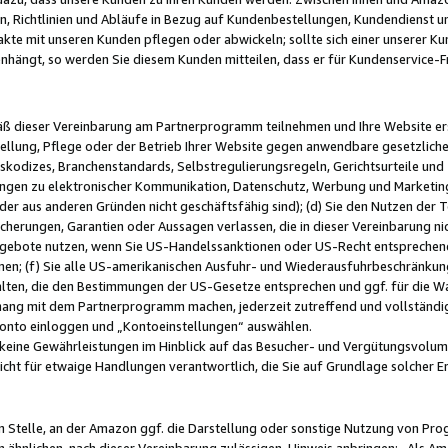
, Richtlinien und Abläufe in Bezug auf Kundenbestellungen, Kundendienst 
kte mit unseren Kunden pflegen oder abwickeln; sollte sich einer unserer Ku
nhängt, so werden Sie diesem Kunden mitteilen, dass er für Kundenservic
emäß dieser Vereinbarung am Partnerprogramm teilnehmen und Ihre Website er
ellung, Pflege oder der Betrieb Ihrer Website gegen anwendbare gesetzlich
skodizes, Branchenstandards, Selbstregulierungsregeln, Gerichtsurteile und 
ngen zu elektronischer Kommunikation, Datenschutz, Werbung und Marketing)
 oder aus anderen Gründen nicht geschäftsfähig sind); (d) Sie den Nutzen de
cherungen, Garantien oder Aussagen verlassen, die in dieser Vereinbarung nich
gebote nutzen, wenn Sie US-Handelssanktionen oder US-Recht entsprechen
men; (f) Sie alle US-amerikanischen Ausfuhr- und Wiederausfuhrbeschränkun
ten, die den Bestimmungen der US-Gesetze entsprechen und ggf. für die Wa
hang mit dem Partnerprogramm machen, jederzeit zutreffend und vollständig 
 Konto einloggen und „Kontoeinstellungen“ auswählen.
keine Gewährleistungen im Hinblick auf das Besucher- und Vergütungsvolu
icht für etwaige Handlungen verantwortlich, die Sie auf Grundlage solcher
en Stelle, an der Amazon ggf. die Darstellung oder sonstige Nutzung von Pr
 ähnlichen, nach dieser Vereinbarung zulässigen, Hinweis anbringen: „Als Ama