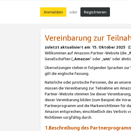
Anmelden
Registrieren
oder
Vereinbarung zur Teil
zuletzt aktualisiert am
:
15. Oktober 2025
(De
Willkommen auf Amazons Partner-Website (die „
Gesellschaften („
Amazon
“ oder „
uns
“ oder ähnl
Übersetzungen stehen in folgenden Sprachen zur 
gilt die englische Fassung.
Natürliche oder juristische Personen, die an uns
müssen die Vereinbarung zur Teilnahme am Amaz
Partner-Website stimmen Sie dieser Vereinbarung,
dieser Vereinbarung bilden (zum Beispiel die Vo
Partnerprogramm und die Markenrichtlinien für da
Amazon entsprechen, einschließlich des Verbots vo
Richtlinien sorgfältig durch.
1.Beschreibung des Partnerprogra