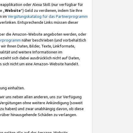
eapplikation oder Alexa Skill (nur verfügbar für
e „
Website
“) Geld zu verdienen, indem Sie Ihre
en im
Vergütungskatalog für das Partnerprogramm
t) verlinken. Entsprechende Links müssen dieser
e über die Amazon-Website angeboten werden, oder
nerprogramm
näher beschrieben (und vorbehaltlich
ir Ihnen Daten, Bilder, Texte, Linkformate,
alität und weitere Informationen im
zieht sich dabei ausdrücklich nicht auf Daten,
es sich nicht um eine Amazon-Website handelt.
rung einhalten.
ir uns neben allen anderen, uns zur Verfügung
n Vergütungen ohne weitere Ankündigung (soweit
 zu haben) und zwar unabhängig davon, ob diese
darüber hinausgehende Schäden zu verlangen.
on gelten alle auf der Amazon-Website