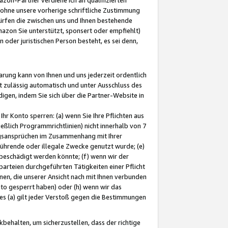
ohne unsere vorherige schriftliche Zustimmung
ürfen die zwischen uns und Ihnen bestehende
mazon Sie unterstützt, sponsert oder empfiehlt)
oder juristischen Person besteht, es sei denn,
arung kann von Ihnen und uns jederzeit ordentlich
t zulässig automatisch und unter Ausschluss des
gen, indem Sie sich über die Partner-Website in
hr Konto sperren: (a) wenn Sie Ihre Pflichten aus
eßlich Programmrichtlinien) nicht innerhalb von 7
ngsansprüchen im Zusammenhang mit Ihrer
ührende oder illegale Zwecke genutzt wurde; (e)
eschädigt werden könnte; (f) wenn wir der
rteien durchgeführten Tätigkeiten einer Pflicht
nen, die unserer Ansicht nach mit Ihnen verbunden
nto gesperrt haben) oder (h) wenn wir das
 (a) gilt jeder Verstoß gegen die Bestimmungen
ehalten, um sicherzustellen, dass der richtige