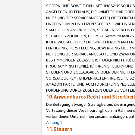
SOFERN UND SOWEIT EIN HAFTUNGSAUSSCHLUSS
ANGELEGENHEITEN AUS, DIE UNMITTELBAR ODER 
NUTZUNG DER SERVICEANGEBOTE) ODER EINEM V
UNTERNEHMEN UND LIZENZGEBER SOWIE UNSERE 
SÄMTLICHEN ANSPRÜCHEN, SCHÄDEN, VERLUSTE
SCHADLOS ZUHALTEN, DIE IM ZUSAMMENHANG STE
IHRER WEBSITE ODER ENTSPRECHENDEN MATERIA
FERTIGUNG, HERSTELLUNG, BEWERBUNG ODER VE
NUTZUNG DER SERVICEANGEBOTE UND ZWAR UN
BESTIMMUNGEN ZULÄSSIG IST ODER NICHT, (D) 
PROGRAMMRICHTLINIE), (E) IHREN STEUERN UN
STEUERN UND ZOLLABGABEN ODER DER NICHTER
VORSÄTZLICHEM FEHLVERHALTEN IHRERSEITS BZ
AMAZON PARTEI UND AUCH DURCH EIN SPEZIELL
FORDERUNG DURCHZUSETZEN ODER ZU VERTEIDI
10.Anwendbares Recht und Streitbe
Die Beilegung etwaiger Streitigkeiten, die in irg
Verletzung dieser Vereinbarung), den im Rahmen d
verbundenen Unternehmen zusammenhängen, unterl
Anhang 2
.
11.Steuern