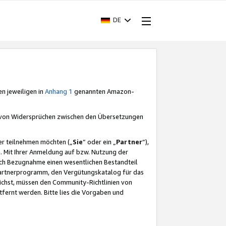
DE
en jeweiligen in
Anhang 1
genannten Amazon-
e von Widersprüchen zwischen den Übersetzungen
er teilnehmen möchten („
Sie
“ oder ein „
Partner
“),
. Mit Ihrer Anmeldung auf bzw. Nutzung der
durch Bezugnahme einen wesentlichen Bestandteil
 Partnerprogramm, den Vergütungskatalog für das
ichst, müssen den Community-Richtlinien von
fernt werden. Bitte lies die Vorgaben und