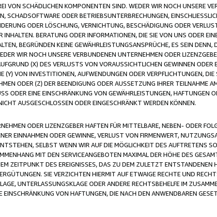
FREI VON SCHÄDLICHEN KOMPONENTEN SIND. WEDER WIR NOCH UNSERE 
VIREN, SCHADSOFTWARE ODER BETRIEBSUNTERBRECHUNGEN, EINSCHLIESSL
ÄNDERUNG ODER LÖSCHUNG, VERNICHTUNG, BESCHÄDIGUNG ODER VERLUST 
INHALTEN. BERATUNG ODER INFORMATIONEN, DIE SIE VON UNS ODER EIN
LTEN, BEGRÜNDEN KEINE GEWÄHRLEISTUNGSANSPRÜCHE, ES SEIN DENN, DI
WEDER WIR NOCH UNSERE VERBUNDENEN UNTERNEHMEN ODER LIZENZGEBE
FGRUND (X) DES VERLUSTS VON VORAUSSICHTLICHEN GEWINNEN ODER 
 (Y) VON INVESTITIONEN, AUFWENDUNGEN ODER VERPFLICHTUNGEN, DIE 
EN ODER (Z) DER BEENDIGUNG ODER AUSSETZUNG IHRER TEILNAHME A
LUSS ODER EINE EINSCHRÄNKUNG VON GEWÄHRLEISTUNGEN, HAFTUNGEN O
NICHT AUSGESCHLOSSEN ODER EINGESCHRÄNKT WERDEN KÖNNEN.
EHMEN ODER LIZENZGEBER HAFTEN FÜR MITTELBARE, NEBEN- ODER FOL
R EINNAHMEN ODER GEWINNE, VERLUST VON FIRMENWERT, NUTZUNGSAU
TSTEHEN, SELBST WENN WIR AUF DIE MÖGLICHKEIT DES AUFTRETENS S
MENHANG MIT DEN SERVICEANGEBOTEN MAXIMAL DER HÖHE DES GESAMT
M ZEITPUNKT DES EREIGNISSES, DAS ZU DEM ZULETZT ENTSTANDENEN 
ERGÜTUNGEN. SIE VERZICHTEN HIERMIT AUF ETWAIGE RECHTE UND RECHT
KLAGE, UNTERLASSUNGSKLAGE ODER ANDERE RECHTSBEHELFE IM ZUSAMME
NE EINSCHRÄNKUNG VON HAFTUNGEN, DIE NACH DEN ANWENDBAREN GESE