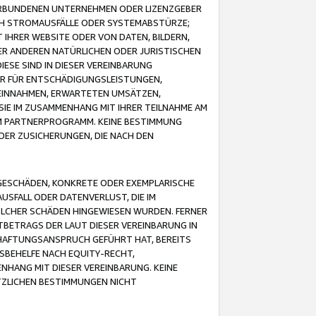
VERBUNDENEN UNTERNEHMEN ODER LIZENZGEBER
ICH STROMAUSFÄLLE ODER SYSTEMABSTÜRZE;
IHRER WEBSITE ODER VON DATEN, BILDERN,
ER ANDEREN NATÜRLICHEN ODER JURISTISCHEN
ESE SIND IN DIESER VEREINBARUNG
R FÜR ENTSCHÄDIGUNGSLEISTUNGEN,
EINNAHMEN, ERWARTETEN UMSÄTZEN,
SIE IM ZUSAMMENHANG MIT IHRER TEILNAHME AM
M PARTNERPROGRAMM. KEINE BESTIMMUNG
DER ZUSICHERUNGEN, DIE NACH DEN
GESCHÄDEN, KONKRETE ODER EXEMPLARISCHE
SFALL ODER DATENVERLUST, DIE IM
OLCHER SCHÄDEN HINGEWIESEN WURDEN. FERNER
BETRAGS DER LAUT DIESER VEREINBARUNG IN
HAFTUNGSANSPRUCH GEFÜHRT HAT, BEREITS
SBEHELFE NACH EQUITY-RECHT,
NHANG MIT DIESER VEREINBARUNG. KEINE
TZLICHEN BESTIMMUNGEN NICHT