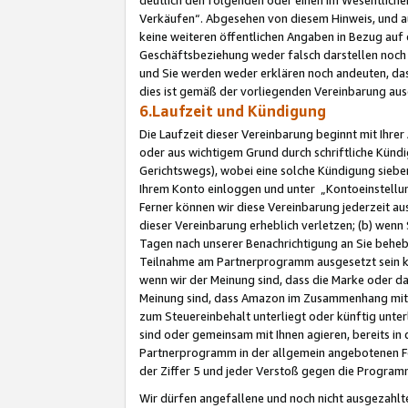
Verkäufen“. Abgesehen von diesem Hinweis, und a
keine weiteren öffentlichen Angaben in Bezug au
Geschäftsbeziehung weder falsch darstellen noch a
und Sie werden weder erklären noch andeuten, dass
dies ist gemäß der vorliegenden Vereinbarung ausd
6.Laufzeit und Kündigung
Die Laufzeit dieser Vereinbarung beginnt mit Ihre
oder aus wichtigem Grund durch schriftliche Kündi
Gerichtswegs), wobei eine solche Kündigung siebe
Ihrem Konto einloggen und unter „Kontoeinstellu
Ferner können wir diese Vereinbarung jederzeit aus
dieser Vereinbarung erheblich verletzen; (b) wenn
Tagen nach unserer Benachrichtigung an Sie behe
Teilnahme am Partnerprogramm ausgesetzt sein kö
wenn wir der Meinung sind, dass die Marke oder 
Meinung sind, dass Amazon im Zusammenhang mit d
zum Steuereinbehalt unterliegt oder künftig unter
sind oder gemeinsam mit Ihnen agieren, bereits in
Partnerprogramm in der allgemein angebotenen Fo
der Ziffer 5 und jeder Verstoß gegen die Programm
Wir dürfen angefallene und noch nicht ausgezahlt