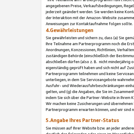
angegebenen Preise, Verkaufsbedingungen, Regeln
jederzeit geändert werden. Sie werden keine Konta
der Interaktion mit der Amazon-Website zusamme
Anweisungen zur Kontaktaufnahme folgen sollte.
4.Gewährleistungen
Sie gewährleisten und sichern zu, dass (a) Sie g
Ihre Teilnahme am Partnerprogramm noch die Erst
Anordnungen, Konzessionen, Richtlinien, Verhalten
zuständigen Behörde (einschließlich der Bestimmu
abschließen dürfen (also z. B. nicht minderjährig
eigenständig geprüft haben und sich nicht auf Zusi
Partnerprogramm teilnehmen und keine Servicean
unterliegen, in dem Sie Serviceangebote wahrneh
Ausfuhr- und Wiederausfuhrbeschränkungen einhal
gelten, und (g) die Angaben, die Sie im Zusammen
indem Sie sich über die Partner-Website in Ihrem
Wir machen keine Zusicherungen und übernehmen 
Partnerprogramm erwarten können, und wir sind n
5.Angabe Ihres Partner-Status
Sie müssen auf Ihrer Website bzw. an jeder ander
deutlich den folgenden oder einen im Wesentlichen