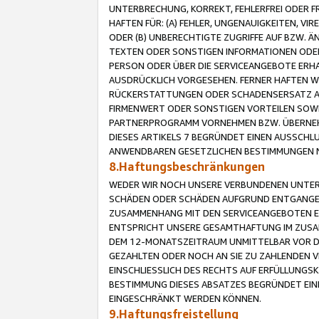
UNTERBRECHUNG, KORREKT, FEHLERFREI ODER 
HAFTEN FÜR: (A) FEHLER, UNGENAUIGKEITEN, 
ODER (B) UNBERECHTIGTE ZUGRIFFE AUF BZW. 
TEXTEN ODER SONSTIGEN INFORMATIONEN ODER 
PERSON ODER ÜBER DIE SERVICEANGEBOTE ERHA
AUSDRÜCKLICH VORGESEHEN. FERNER HAFTEN 
RÜCKERSTATTUNGEN ODER SCHADENSERSATZ AU
FIRMENWERT ODER SONSTIGEN VORTEILEN SOWIE
PARTNERPROGRAMM VORNEHMEN BZW. ÜBERNEHM
DIESES ARTIKELS 7 BEGRÜNDET EINEN AUSSCH
ANWENDBAREN GESETZLICHEN BESTIMMUNGEN 
8.Haftungsbeschränkungen
WEDER WIR NOCH UNSERE VERBUNDENEN UNTERN
SCHÄDEN ODER SCHÄDEN AUFGRUND ENTGANGENE
ZUSAMMENHANG MIT DEN SERVICEANGEBOTEN EN
ENTSPRICHT UNSERE GESAMTHAFTUNG IM ZUSAM
DEM 12-MONATSZEITRAUM UNMITTELBAR VOR DE
GEZAHLTEN ODER NOCH AN SIE ZU ZAHLENDEN V
EINSCHLIESSLICH DES RECHTS AUF ERFÜLLUNGS
BESTIMMUNG DIESES ABSATZES BEGRÜNDET EI
EINGESCHRÄNKT WERDEN KÖNNEN.
9.Haftungsfreistellung