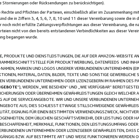
ge Stornierungen oder Rücksendungen zu berücksichtigen).
 Rechte und Pflichten der Parteien, einschließlich aller im Zusammenhang m
 die in Ziffern 3, 4, 5, 6, 7, 8, 10 und 11 dieser Vereinbarung sowie die in
er noch nicht erfüllte Zahlungsverpflichtungen aus dieser Vereinbarung, die
arteien nicht von den bereits entstandenen Verbindlichkeiten aus dieser Ver
gung begangen wurde.
 PRODUKTE UND DIENSTLEISTUNGEN, DIE AUF DER AMAZON-WEBSITE AN
GRAMMIERSCHNITTSTELLE FÜR PRODUKTWERBUNG, DATENFEEDS UND INH
-NAMEN, MARKEN UND LOGOS UNSERER VERBUNDENEN UNTERNEHMEN (EIN
IONEN, MATERIAL, DATEN, BILDER, TEXTE UND SONSTIGE GEWERBLICHE 
EREN VERBUNDENEN UNTERNEHMEN ODER LIZENZGEBERN IM RAHMEN DES 
NGEBOTE
“), WERDEN „WIE BESEHEN“ UND „WIE VERFÜGBAR“ BEREITGEST
CHERUNGEN ODER ÜBERNEHMEN GEWÄHRLEISTUNGEN GLEICH WELCHER AR
ZUG AUF DIE SERVICEANGEBOTE. WIR UND UNSERE VERBUNDENEN UNTERNEH
ANGEBOTE AUS; DIES SCHLIESST ETWAIGE STILLSCHWEIGENDE GEWÄHRLE
LITÄT, EIGNUNG FÜR EINEN BESTIMMTEN VERWENDUNGSZWECK, NICHTVER
OGENHEITEN, DEM ÜBLICHEN GESCHÄFTSVERKEHR, DER LEISTUNG ODER H
 BESCHAFFENHEIT, MERKMALE, FUNKTIONEN, DEN LEISTUNGSUMFANG ODER
VERBUNDENEN UNTERNEHMEN ODER LIZENZGEBER GEWÄHRLEISTEN, DASS D
HGÄNGIG BZW. AUF BESTIMMTE ART UND WEISE FUNKTIONIEREN WERDEN 