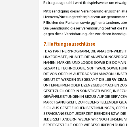
Betrag ausgezahlt wird (beispielsweise um etwai
Mit Beendigung dieser Vereinbarung erlöschen alle
Lizenzen/Nutzungsrechte; hiervon ausgenommen sind
Pflichten der Parteien sowie ggf. entstandene, ab
Die Beendigung dieser Vereinbarung befreit die P
gegen diese Vereinbarung, der vor deren Beendi
7.Haftungsausschlüsse
DAS PARTNERPROGRAMM, DIE AMAZON-WEBSITE,
LINKFORMATE, INHALTE, DIE ANWENDUNGSPRO
NAMEN, MARKEN UND LOGOS SOWIE DIE DOMAIN
GESAMTE TECHNOLOGIE, SOFTWARE SOWIE FUNKT
DIE VON ODER IM AUFTRAG VON AMAZON, UNS
GENUTZT WERDEN (INSGESAMT DIE „
SERVICEA
UNTERNEHMEN ODER LIZENZGEBER MACHEN ZUSI
GESETZLICH ODER IN SONSTIGER WEISE, IN BE
GEWÄHRLEISTUNGEN IN BEZUG AUF DIE SERVICE
MARKTGÄNGIGKEIT, ZUFRIEDENSTELLENDER QUA
SICH AUS GESETZLICHEN BESTIMMUNGEN, GEPFL
SERVICEANGEBOT JEDERZEIT BEENDEN BZW. DIE
JEDERZEIT ÄNDERN. WEDER WIR NOCH UNSERE 
BEREITGESTELLT ODER WIE BESCHRIEBEN DURC