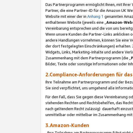
Das Partnerprogramm ermöglicht Ihnen, mit Ihrer W
Partner, die eine Partner-ID für die Amazon UK W
Website mit einer der in
Anhang 1
genannten Amazon
enthaltenen Website (jeweils eine „
Amazon-Webs
Vereinbarung entsprechen und die von uns bereitg
Wenn unsere Kunden die Partner-Links anklicken 
andere Handlungen vornehmen, können Sie eine Ver
der dort festgelegten Einschränkungen) erhalten. 
Widgets, Links, Marketing-Inhalte und andere Ver
Zusammenhang mit dem Partnerprogramm (die „
Bilder, Texte oder sonstige Informationen oder In
2.Compliance-Anforderungen für d
Ihre Teilnahme am Partnerprogramm und der Bezug 
Sie sind verpflichtet, uns umgehend alle Informat
Für den Fall, dass Sie gegen diese Vereinbarung 
stehenden Rechten und Rechtsbehelfen, das Recht
nach geltendem Recht zulässig) dauerhaft einzus
unmittelbar oder mittelbar im Zusammenhang mit
3.Amazon-Kunden
Ihre Teilnahme am Partnerprogramm führt nicht d