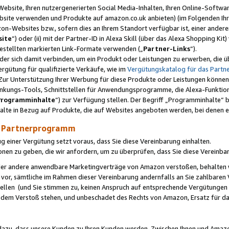
ebsite, Ihren nutzergenerierten Social Media-Inhalten, Ihren Online-Softwar
ebsite verwenden und Produkte auf amazon.co.uk anbieten) (im Folgenden Ihr
-Websites bzw., sofern dies an Ihrem Standort verfügbar ist, einer ander
ite
“) oder (ii) mit der Partner-ID in Alexa Skill (über das Alexa Shopping Ki
estellten markierten Link-Formate verwenden („
Partner-Links
“).
oder sich damit verbinden, um ein Produkt oder Leistungen zu erwerben, di
gütung für qualifizierte Verkäufe, wie im
Vergütungskatalog für das Part
Zur Unterstützung Ihrer Werbung für diese Produkte oder Leistungen können w
linkungs-Tools, Schnittstellen für Anwendungsprogramme, die Alexa-Funktion
Programminhalte
“) zur Verfügung stellen. Der Begriff „Programminhalte“ be
halte in Bezug auf Produkte, die auf Websites angeboten werden, bei denen 
as Partnerprogramm
einer Vergütung setzt voraus, dass Sie diese Vereinbarung einhalten.
ionen zu geben, die wir anfordern, um zu überprüfen, dass Sie diese Vereinba
oder andere anwendbare Marketingverträge von Amazon verstoßen, behalten w
 vor, sämtliche im Rahmen dieser Vereinbarung andernfalls an Sie zahlbare
tellen (und Sie stimmen zu, keinen Anspruch auf entsprechende Vergütungen
 dem Verstoß stehen, und unbeschadet des Rechts von Amazon, Ersatz für 
azu, dass unsere Kunden zu Ihren Kunden werden. Zwischen Ihnen und Amaz