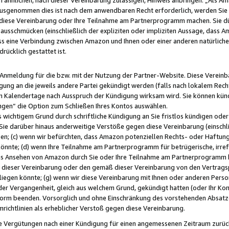
usgenommen dies ist nach dem anwendbaren Recht erforderlich, werden Sie 
f diese Vereinbarung oder Ihre Teilnahme am Partnerprogramm machen. Sie d
usschmücken (einschließlich der expliziten oder impliziten Aussage, dass A
 eine Verbindung zwischen Amazon und Ihnen oder einer anderen natürlichen 
rücklich gestattet ist.
r Anmeldung für die bzw. mit der Nutzung der Partner-Website. Diese Vereinb
gung an die jeweils andere Partei gekündigt werden (falls nach lokalem Rech
n Kalendertage nach Ausspruch der Kündigung wirksam wird. Sie können kündi
ngen“ die Option zum Schließen Ihres Kontos auswählen.
 wichtigem Grund durch schriftliche Kündigung an Sie fristlos kündigen oder I
 Sie darüber hinaus anderweitige Verstöße gegen diese Vereinbarung (einschli
ben; (c) wenn wir befürchten, dass Amazon potenziellen Rechts- oder Haftu
nnte; (d) wenn Ihre Teilnahme am Partnerprogramm für betrügerische, irref
das Ansehen von Amazon durch Sie oder Ihre Teilnahme am Partnerprogramm b
ieser Vereinbarung oder den gemäß dieser Vereinbarung von den Vertragspa
liegen könnte; (g) wenn wir diese Vereinbarung mit Ihnen oder anderen Perso
 der Vergangenheit, gleich aus welchem Grund, gekündigt hatten (oder Ihr Ko
rm beenden. Vorsorglich und ohne Einschränkung des vorstehenden Absatzes
richtlinien als erheblicher Verstoß gegen diese Vereinbarung.
e Vergütungen nach einer Kündigung für einen angemessenen Zeitraum zurückb