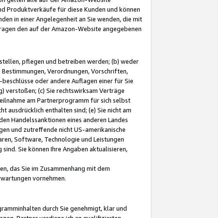
und Produktverkäufe für diese Kunden und können
nden in einer Angelegenheit an Sie wenden, die mit
e-Fragen den auf der Amazon-Website angegebenen
stellen, pflegen und betreiben werden; (b) weder
e Bestimmungen, Verordnungen, Vorschriften,
-beschlüsse oder andere Auflagen einer für Sie
 verstoßen; (c) Sie rechtswirksam Verträge
r Teilnahme am Partnerprogramm für sich selbst
t ausdrücklich enthalten sind; (e) Sie nicht am
den Handelssanktionen eines anderen Landes
gen und zutreffende nicht US-amerikanische
ren, Software, Technologie und Leistungen
sind. Sie können Ihre Angaben aktualisieren,
men, das Sie im Zusammenhang mit dem
 Erwartungen vornehmen.
ogramminhalten durch Sie genehmigt, klar und
zon-Partner verdiene ich an qualifizierten