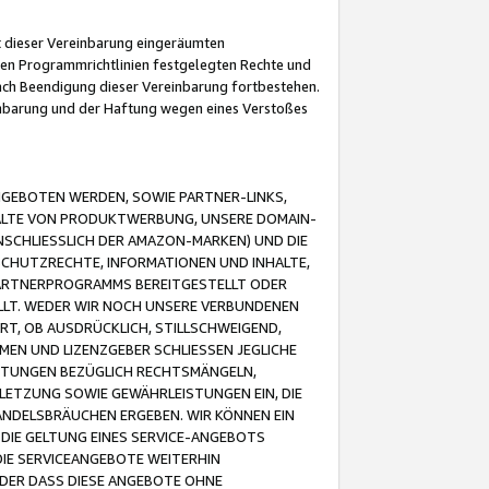
it dieser Vereinbarung eingeräumten
 den Programmrichtlinien festgelegten Rechte und
 nach Beendigung dieser Vereinbarung fortbestehen.
einbarung und der Haftung wegen eines Verstoßes
GEBOTEN WERDEN, SOWIE PARTNER-LINKS,
ALTE VON PRODUKTWERBUNG, UNSERE DOMAIN-
SCHLIESSLICH DER AMAZON-MARKEN) UND DIE
SCHUTZRECHTE, INFORMATIONEN UND INHALTE,
PARTNERPROGRAMMS BEREITGESTELLT ODER
ELLT. WEDER WIR NOCH UNSERE VERBUNDENEN
T, OB AUSDRÜCKLICH, STILLSCHWEIGEND,
MEN UND LIZENZGEBER SCHLIESSEN JEGLICHE
ISTUNGEN BEZÜGLICH RECHTSMÄNGELN,
LETZUNG SOWIE GEWÄHRLEISTUNGEN EIN, DIE
ANDELSBRÄUCHEN ERGEBEN. WIR KÖNNEN EIN
 DIE GELTUNG EINES SERVICE-ANGEBOTS
IE SERVICEANGEBOTE WEITERHIN
ODER DASS DIESE ANGEBOTE OHNE