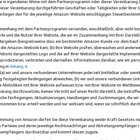
e in irgendeiner Weise mit dem Partnerprogramm oder dieser Vereinbarung (ei
ieser Vereinbarung durchgeführten Geschäften oder Tätigkeiten oder Ihrer 
liegen den für die jeweilige Amazon-Website einschlägigen Steuerbestim
mmenhang mit dem Partnerprogramm versenden, einschließlich, aber nicht be
site und die Nutzer Ihrer Website, die wir im Zusammenhang mit Ihrer Darst
itergeben (beispielsweise dass ein bestimmter Amazon-Kunde vor dem Kauf
uf die Amazon-Website kam, (b) Ihre Website prüfen, überwachen und anderwei
r Website dargestelltes Logo und die auf Ihrer Website dargestellte Impleme
reproduzieren, verbreiten und darstellen. Informationen darüber, wie wir per
ng in
Anhang 4
.
 (a) wir und unsere verbundenen Unternehmen jederzeit (mittelbar oder unmit
ng festgelegten Bedingungen abweichen, (b) wir und unsere verbundenen Unte
 Ähnlichkeit mit Ihrer Website aufweisen bzw. mit Ihrer Website im Wettbewer
barung durchzusetzen, keinen Verzicht auf unser Recht darstellt, die betrof
liche Festlegungen, Aktualisierungen, Handlungen und Zustimmungen, die wi
enommen bzw. erteilt werden und nur wirksam sind, wenn sie schriftlich dur
stimmung von Amazon dürfen Sie diese Vereinbarung weder Kraft Gesetzes no
die Parteien und deren jeweilige Rechtsnachfolger und Abtretungsempfänger 
ngsempfängern durchsetzbar und kommt diesen zugute.