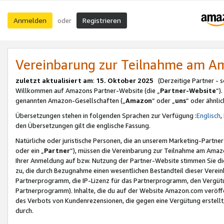
Anmelden
Registrieren
oder
Vereinbarung zur Teilnahme am 
zuletzt aktualisiert am
:
15. Oktober 2025
(Derzeitige Partner - 
Willkommen auf Amazons Partner-Website (die „
Partner-Website
“)
genannten Amazon-Gesellschaften („
Amazon
“ oder „
uns
“ oder ähnli
Übersetzungen stehen in folgenden Sprachen zur Verfügung :
Englisch
,
den Übersetzungen gilt die englische Fassung.
Natürliche oder juristische Personen, die an unserem Marketing-Partn
oder ein „
Partner
“), müssen die Vereinbarung zur Teilnahme am Ama
Ihrer Anmeldung auf bzw. Nutzung der Partner-Website stimmen Sie die
zu, die durch Bezugnahme einen wesentlichen Bestandteil dieser Verei
Partnerprogramm, die IP-Lizenz für das Partnerprogramm, den Vergütu
Partnerprogramm). Inhalte, die du auf der Website Amazon.com veröffe
des Verbots von Kundenrezensionen, die gegen eine Vergütung erstellt, 
durch.