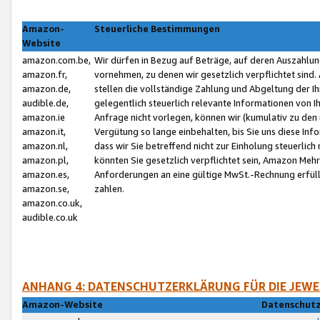
Amazon-
Steuerliche Bestimmungen
Website
amazon.com.be,
Wir dürfen in Bezug auf Beträge, auf deren Auszahlun
amazon.fr,
vornehmen, zu denen wir gesetzlich verpflichtet sind
amazon.de,
stellen die vollständige Zahlung und Abgeltung der 
audible.de,
gelegentlich steuerlich relevante Informationen von I
amazon.ie
Anfrage nicht vorlegen, können wir (kumulativ zu de
amazon.it,
Vergütung so lange einbehalten, bis Sie uns diese Inf
amazon.nl,
dass wir Sie betreffend nicht zur Einholung steuerlich 
amazon.pl,
könnten Sie gesetzlich verpflichtet sein, Amazon Meh
amazon.es,
Anforderungen an eine gültige MwSt.-Rechnung erfüllt
amazon.se,
zahlen.
amazon.co.uk,
audible.co.uk
ANHANG 4: DATENSCHUTZERKLÄRUNG FÜR DIE JEWE
Amazon-Website
Datenschutz