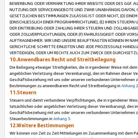
BEWERBUNG ODER VERMARKTUNG IHRER WEBSITE ODER DES GGF. AUF 
NUTZUNG DER SERVICEANGEBOTE UND ZWAR UNABHÄNGIG DAVON, O
GESETZLICHEN BESTIMMUNGEN ZULÄSSIG IST ODER NICHT, (D) EINE
(EINSCHLIESSLICH EINER PROGRAMMRICHTLINIE), (E) IHREN STEUER
DER EINTREIBUNG ODER ZAHLUNG IHRER STEUERN UND ZOLLABGAB
ODER ZOLLVERPFLICHTUNGEN, ODER (F) FAHRLÄSSIGKEIT ODER VORS
AUFTRAGNEHMER. WIR UND UNSERE BEAUFTRAGTEN KÖNNEN IM NAME
GERICHTLICHE SCHRITTE EINLEITEN UND JEDE PROZESSUALE HAND
VERTEIDIGEN, ODER UM RECHTE AUCH ZUM ZWECK DER DURCHSETZU
10.Anwendbares Recht und Streitbeilegung
Die Beilegung etwaiger Streitigkeiten, die in irgendeiner Weise mit de
angeblichen Verletzung dieser Vereinbarung), den im Rahmen dieser Ve
Geschäftsbeziehung mit uns oder unseren verbundenen Unternehmen zu
Bestimmungen zu anwendbarem Recht und Streitbeilegung in
Anhang 
11.Steuern
Steuern und damit verbundene Verpflichtungen, die in irgendeiner Wei
tatsächlichen oder angeblichen Verletzung dieser Vereinbarung), den 
Geschäftsbeziehung mit uns oder unseren verbundenen Unternehmen z
Steuerbestimmungen in
Anhang 3
.
12.Weitere Bestimmungen
Wir können von Zeit zu Zeit Mitteilungen im Zusammenhang mit dem Par