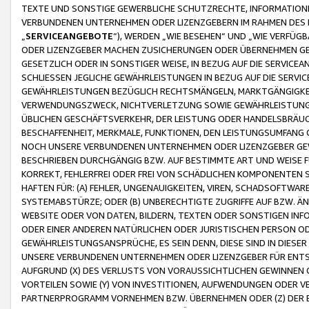
TEXTE UND SONSTIGE GEWERBLICHE SCHUTZRECHTE, INFORMATIONE
VERBUNDENEN UNTERNEHMEN ODER LIZENZGEBERN IM RAHMEN DES
„
SERVICEANGEBOTE
“), WERDEN „WIE BESEHEN“ UND „WIE VERFÜ
ODER LIZENZGEBER MACHEN ZUSICHERUNGEN ODER ÜBERNEHMEN GEW
GESETZLICH ODER IN SONSTIGER WEISE, IN BEZUG AUF DIE SERVI
SCHLIESSEN JEGLICHE GEWÄHRLEISTUNGEN IN BEZUG AUF DIE SERVI
GEWÄHRLEISTUNGEN BEZÜGLICH RECHTSMÄNGELN, MARKTGÄNGIGKEIT
VERWENDUNGSZWECK, NICHTVERLETZUNG SOWIE GEWÄHRLEISTUNGEN 
ÜBLICHEN GESCHÄFTSVERKEHR, DER LEISTUNG ODER HANDELSBRÄUCH
BESCHAFFENHEIT, MERKMALE, FUNKTIONEN, DEN LEISTUNGSUMFANG 
NOCH UNSERE VERBUNDENEN UNTERNEHMEN ODER LIZENZGEBER GEWÄ
BESCHRIEBEN DURCHGÄNGIG BZW. AUF BESTIMMTE ART UND WEISE
KORREKT, FEHLERFREI ODER FREI VON SCHÄDLICHEN KOMPONENTEN
HAFTEN FÜR: (A) FEHLER, UNGENAUIGKEITEN, VIREN, SCHADSOFTW
SYSTEMABSTÜRZE; ODER (B) UNBERECHTIGTE ZUGRIFFE AUF BZW. 
WEBSITE ODER VON DATEN, BILDERN, TEXTEN ODER SONSTIGEN INF
ODER EINER ANDEREN NATÜRLICHEN ODER JURISTISCHEN PERSON OD
GEWÄHRLEISTUNGSANSPRÜCHE, ES SEIN DENN, DIESE SIND IN DIES
UNSERE VERBUNDENEN UNTERNEHMEN ODER LIZENZGEBER FÜR EN
AUFGRUND (X) DES VERLUSTS VON VORAUSSICHTLICHEN GEWINNEN
VORTEILEN SOWIE (Y) VON INVESTITIONEN, AUFWENDUNGEN ODER VE
PARTNERPROGRAMM VORNEHMEN BZW. ÜBERNEHMEN ODER (Z) DER 