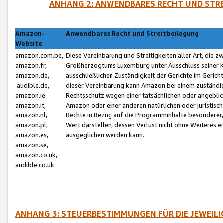
ANHANG 2: ANWENDBARES RECHT UND STRE
Amazon-
Anwendbares Recht und Streitbeilegung
Website
amazon.com.be,
Diese Vereinbarung und Streitigkeiten aller Art, die 
amazon.fr,
Großherzogtums Luxemburg unter Ausschluss seiner Kol
amazon.de,
ausschließlichen Zuständigkeit der Gerichte im Geri
audible.de,
dieser Vereinbarung kann Amazon bei einem zuständig
amazon.ie
Rechtsschutz wegen einer tatsächlichen oder angebli
amazon.it,
Amazon oder einer anderen natürlichen oder juristisc
amazon.nl,
Rechte in Bezug auf die Programminhalte besonderer,
amazon.pl,
Wert darstellen, dessen Verlust nicht ohne Weiteres e
amazon.es,
ausgeglichen werden kann.
amazon.se,
amazon.co.uk,
audible.co.uk
ANHANG 3: STEUERBESTIMMUNGEN FÜR DIE JEWEIL