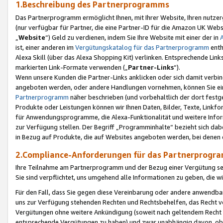
1.Beschreibung des Partnerprogramms
Das Partnerprogramm ermöglicht Ihnen, mit Ihrer Website, Ihren nutzer
(nur verfügbar für Partner, die eine Partner-ID für die Amazon UK We
„
Website
“) Geld zu verdienen, indem Sie Ihre Website mit einer der in
ist, einer anderen im
Vergütungskatalog für das Partnerprogramm
enth
Alexa Skill (über das Alexa Shopping Kit) verlinken. Entsprechende Lin
markierten Link-Formate verwenden („
Partner-Links
“).
Wenn unsere Kunden die Partner-Links anklicken oder sich damit verbi
angeboten werden, oder andere Handlungen vornehmen, können Sie eine
Partnerprogramm
näher beschrieben (und vorbehaltlich der dort festg
Produkte oder Leistungen können wir Ihnen Daten, Bilder, Texte, Linkfo
für Anwendungsprogramme, die Alexa-Funktionalität und weitere Inf
zur Verfügung stellen. Der Begriff „Programminhalte“ bezieht sich dabe
in Bezug auf Produkte, die auf Websites angeboten werden, bei denen 
2.Compliance-Anforderungen für das Partnerprog
Ihre Teilnahme am Partnerprogramm und der Bezug einer Vergütung setz
Sie sind verpflichtet, uns umgehend alle Informationen zu geben, die w
Für den Fall, dass Sie gegen diese Vereinbarung oder andere anwendba
uns zur Verfügung stehenden Rechten und Rechtsbehelfen, das Recht vo
Vergütungen ohne weitere Ankündigung (soweit nach geltendem Recht z
entsprechende Vergütungen zu haben) und zwar unabhängig davon, ob 