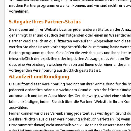
mit dem Partnerprogramm erwarten können, und wir sind nicht für etwa
vornehmen.
5.Angabe Ihres Partner-Status
Sie müssen auf Ihrer Website bzw. an jeder anderen Stelle, an der Am
genehmigt, klar und deutlich den folgenden oder einen im Wesentlichen
Partner verdiene ich an qualifizierten Verkäufen“. Abgesehen von die
werden Sie ohne unsere vorherige schriftliche Zustimmung keine weite
Partnerprogramm machen. Sie dürfen die zwischen uns und Ihnen best
(einschließlich der expliziten oder impliziten Aussage, dass Amazon Si
dass eine Verbindung zwischen Amazon und Ihnen oder einer anderen natü
vorliegenden Vereinbarung ausdrücklich gestattet ist.
6.Laufzeit und Kündigung
Die Laufzeit dieser Vereinbarung beginnt mit Ihrer Anmeldung für die 
jederzeit ordentlich oder aus wichtigem Grund durch schriftliche Kündi
automatisch und unter Ausschluss des Gerichtswegs), wobei eine solch
können kündigen, indem Sie sich über die Partner-Website in Ihrem Ko
auswählen.
Ferner können wir diese Vereinbarung jederzeit aus wichtigem Grund dur
Sie Ihre Pflichten aus dieser Vereinbarung erheblich verletzen; (b) wen
Programmrichtlinien) nicht innerhalb von 7 Tagen nach unserer Benachr
oder Haftungsansprüchen im Zusammenhang mit Ihrer Teilnahme am Pa