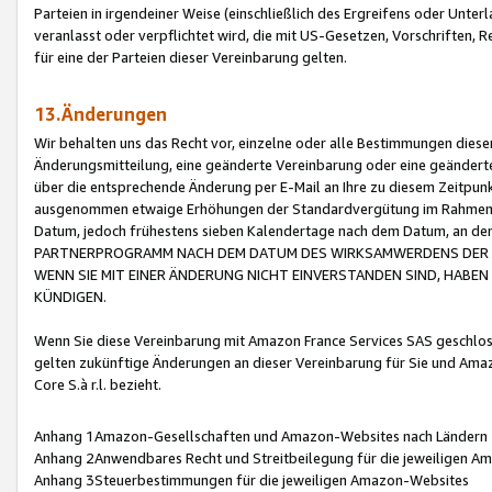
Parteien in irgendeiner Weise (einschließlich des Ergreifens oder Unt
veranlasst oder verpflichtet wird, die mit US-Gesetzen, Vorschriften,
für eine der Parteien dieser Vereinbarung gelten.
13.Änderungen
Wir behalten uns das Recht vor, einzelne oder alle Bestimmungen diese
Änderungsmitteilung, eine geänderte Vereinbarung oder eine geänderte 
über die entsprechende Änderung per E-Mail an Ihre zu diesem Zeitpun
ausgenommen etwaige Erhöhungen der Standardvergütung im Rahmen
Datum, jedoch frühestens sieben Kalendertage nach dem Datum, an de
PARTNERPROGRAMM NACH DEM DATUM DES WIRKSAMWERDENS DER Ä
WENN SIE MIT EINER ÄNDERUNG NICHT EINVERSTANDEN SIND, HABEN S
KÜNDIGEN.
Wenn Sie diese Vereinbarung mit Amazon France Services SAS geschlo
gelten zukünftige Änderungen an dieser Vereinbarung für Sie und Ama
Core S.à r.l. bezieht.
Anhang 1Amazon-Gesellschaften und Amazon-Websites nach Ländern
Anhang 2Anwendbares Recht und Streitbeilegung für die jeweiligen 
Anhang 3Steuerbestimmungen für die jeweiligen Amazon-Websites