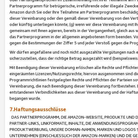
Partnerprogramm für betrügerische, irreführende oder illegale Zwecke
Amazon durch Sie oder Ihre Teilnahme am Partnerprogramm beschädig
dieser Vereinbarung oder den gemäß dieser Vereinbarung von den Vertr
oder künftig unterliegen könnte; (g) wenn wir diese Vereinbarung mit I
gemeinsam mit Ihnen agieren, bereits in der Vergangenheit, gleich aus
das Partnerprogramm in der allgemein angebotenen Form beenden. Vors
gegen die Bestimmungen der Ziffer 5 und jeder Verstoß gegen die Prog
Wir dürfen angefallene und noch nicht ausgezahlte Vergütungen nach 
sicherzustellen, dass der richtige Betrag ausgezahlt wird (beispielsw
Mit Beendigung dieser Vereinbarung erlöschen alle Rechte und Pflichte
eingeräumten Lizenzen/Nutzungsrechte; hiervon ausgenommen sind die in 
Programmrichtlinien festgelegten Rechte und Pflichten der Parteien sow
Vereinbarung, die nach Beendigung dieser Vereinbarung fortbestehen. D
entstandenen Verbindlichkeiten aus dieser Vereinbarung und der Haft
begangen wurde.
7.Haftungsausschlüsse
DAS PARTNERPROGRAMM, DIE AMAZON-WEBSITE, PRODUKTE UND DI
PARTNER-LINKS, LINKFORMATE, INHALTE, DIE ANWENDUNGSPROGR
PRODUKTWERBUNG, UNSERE DOMAIN-NAMEN, MARKEN UND LOGOS S
UNTERNEHMEN (EINSCHLIESSLICH DER AMAZON-MARKEN) UND DIE GE