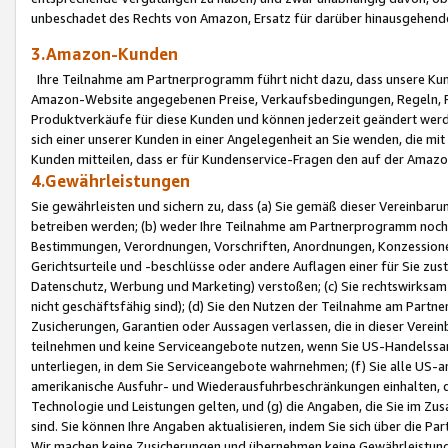
unbeschadet des Rechts von Amazon, Ersatz für darüber hinausgehen
3.Amazon-Kunden
Ihre Teilnahme am Partnerprogramm führt nicht dazu, dass unsere Kun
Amazon-Website angegebenen Preise, Verkaufsbedingungen, Regeln, Ri
Produktverkäufe für diese Kunden und können jederzeit geändert werde
sich einer unserer Kunden in einer Angelegenheit an Sie wenden, die 
Kunden mitteilen, dass er für Kundenservice-Fragen den auf der Ama
4.Gewährleistungen
Sie gewährleisten und sichern zu, dass (a) Sie gemäß dieser Vereinba
betreiben werden; (b) weder Ihre Teilnahme am Partnerprogramm noch d
Bestimmungen, Verordnungen, Vorschriften, Anordnungen, Konzessionen,
Gerichtsurteile und -beschlüsse oder andere Auflagen einer für Sie zu
Datenschutz, Werbung und Marketing) verstoßen; (c) Sie rechtswirksam 
nicht geschäftsfähig sind); (d) Sie den Nutzen der Teilnahme am Partne
Zusicherungen, Garantien oder Aussagen verlassen, die in dieser Verein
teilnehmen und keine Serviceangebote nutzen, wenn Sie US-Handelssa
unterliegen, in dem Sie Serviceangebote wahrnehmen; (f) Sie alle US
amerikanische Ausfuhr- und Wiederausfuhrbeschränkungen einhalten, 
Technologie und Leistungen gelten, und (g) die Angaben, die Sie im 
sind. Sie können Ihre Angaben aktualisieren, indem Sie sich über die 
Wir machen keine Zusicherungen und übernehmen keine Gewährleistun