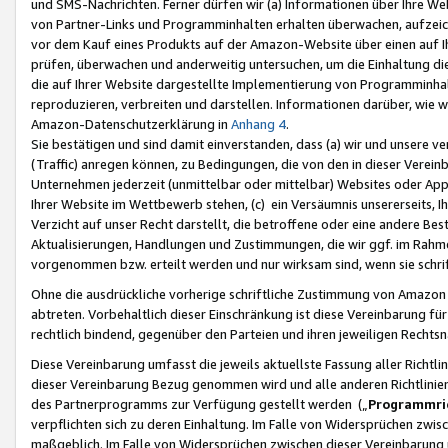
und SMS-Nachrichten. Ferner dürfen wir (a) Informationen über Ihre We
von Partner-Links und Programminhalten erhalten überwachen, aufzei
vor dem Kauf eines Produkts auf der Amazon-Website über einen auf Ih
prüfen, überwachen und anderweitig untersuchen, um die Einhaltung dies
die auf Ihrer Website dargestellte Implementierung von Programminhalt
reproduzieren, verbreiten und darstellen. Informationen darüber, wie w
Amazon-Datenschutzerklärung in
Anhang 4
.
Sie bestätigen und sind damit einverstanden, dass (a) wir und unsere 
(Traffic) anregen können, zu Bedingungen, die von den in dieser Vere
Unternehmen jederzeit (unmittelbar oder mittelbar) Websites oder Appl
Ihrer Website im Wettbewerb stehen, (c) ein Versäumnis unsererseits, I
Verzicht auf unser Recht darstellt, die betroffene oder eine andere B
Aktualisierungen, Handlungen und Zustimmungen, die wir ggf. im Rahme
vorgenommen bzw. erteilt werden und nur wirksam sind, wenn sie schri
Ohne die ausdrückliche vorherige schriftliche Zustimmung von Amazon
abtreten. Vorbehaltlich dieser Einschränkung ist diese Vereinbarung f
rechtlich bindend, gegenüber den Parteien und ihren jeweiligen Rech
Diese Vereinbarung umfasst die jeweils aktuellste Fassung aller Richtli
dieser Vereinbarung Bezug genommen wird und alle anderen Richtlinie
des Partnerprogramms zur Verfügung gestellt werden („
Programmric
verpflichten sich zu deren Einhaltung. Im Falle von Widersprüchen zwi
maßgeblich. Im Falle von Widersprüchen zwischen dieser Vereinbarun