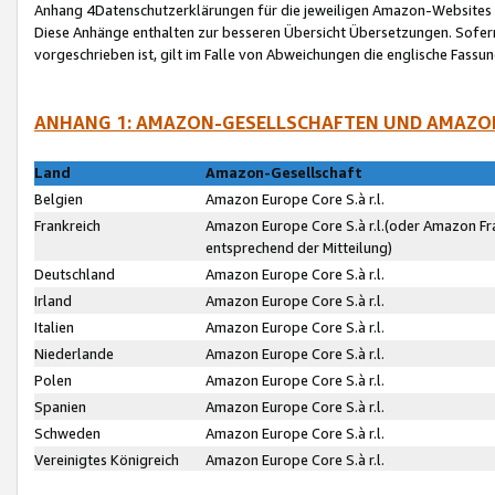
Anhang 4Datenschutzerklärungen für die jeweiligen Amazon-Websites
Diese Anhänge enthalten zur besseren Übersicht Übersetzungen. Sofe
vorgeschrieben ist, gilt im Falle von Abweichungen die englische Fass
ANHANG 1: AMAZON-GESELLSCHAFTEN UND AMAZO
Land
Amazon-Gesellschaft
Belgien
Amazon Europe Core S.à r.l.
Frankreich
Amazon Europe Core S.à r.l.(oder Amazon Fr
entsprechend der Mitteilung)
Deutschland
Amazon Europe Core S.à r.l.
Irland
Amazon Europe Core S.à r.l.
Italien
Amazon Europe Core S.à r.l.
Niederlande
Amazon Europe Core S.à r.l.
Polen
Amazon Europe Core S.à r.l.
Spanien
Amazon Europe Core S.à r.l.
Schweden
Amazon Europe Core S.à r.l.
Vereinigtes Königreich
Amazon Europe Core S.à r.l.