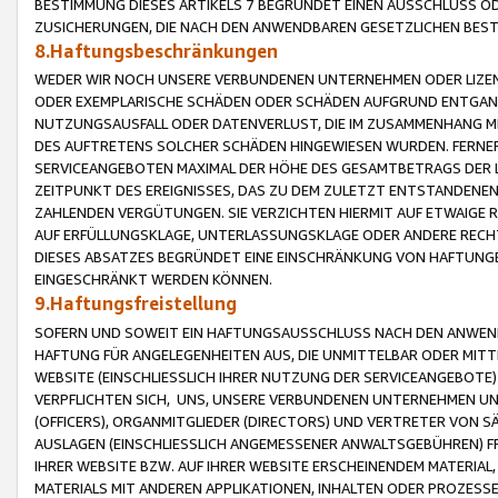
BESTIMMUNG DIESES ARTIKELS 7 BEGRÜNDET EINEN AUSSCHLUSS 
ZUSICHERUNGEN, DIE NACH DEN ANWENDBAREN GESETZLICHEN BE
8.Haftungsbeschränkungen
WEDER WIR NOCH UNSERE VERBUNDENEN UNTERNEHMEN ODER LIZEN
ODER EXEMPLARISCHE SCHÄDEN ODER SCHÄDEN AUFGRUND ENTGANG
NUTZUNGSAUSFALL ODER DATENVERLUST, DIE IM ZUSAMMENHANG MI
DES AUFTRETENS SOLCHER SCHÄDEN HINGEWIESEN WURDEN. FERN
SERVICEANGEBOTEN MAXIMAL DER HÖHE DES GESAMTBETRAGS DER 
ZEITPUNKT DES EREIGNISSES, DAS ZU DEM ZULETZT ENTSTANDENE
ZAHLENDEN VERGÜTUNGEN. SIE VERZICHTEN HIERMIT AUF ETWAIGE 
AUF ERFÜLLUNGSKLAGE, UNTERLASSUNGSKLAGE ODER ANDERE RECHT
DIESES ABSATZES BEGRÜNDET EINE EINSCHRÄNKUNG VON HAFTUNG
EINGESCHRÄNKT WERDEN KÖNNEN.
9.Haftungsfreistellung
SOFERN UND SOWEIT EIN HAFTUNGSAUSSCHLUSS NACH DEN ANWENDB
HAFTUNG FÜR ANGELEGENHEITEN AUS, DIE UNMITTELBAR ODER MITT
WEBSITE (EINSCHLIESSLICH IHRER NUTZUNG DER SERVICEANGEBOTE)
VERPFLICHTEN SICH, UNS, UNSERE VERBUNDENEN UNTERNEHMEN UN
(OFFICERS), ORGANMITGLIEDER (DIRECTORS) UND VERTRETER VON 
AUSLAGEN (EINSCHLIESSLICH ANGEMESSENER ANWALTSGEBÜHREN) FR
IHRER WEBSITE BZW. AUF IHRER WEBSITE ERSCHEINENDEM MATERIAL
MATERIALS MIT ANDEREN APPLIKATIONEN, INHALTEN ODER PROZESSE