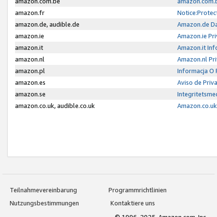
amazon.com.be
amazon.com.b
amazon.fr
Notice:Protec
amazon.de, audible.de
Amazon.de Da
amazon.ie
Amazon.ie Pri
amazon.it
Amazon.it Inf
amazon.nl
Amazon.nl Pri
amazon.pl
Informacja O
amazon.es
Aviso de Priv
amazon.se
Integritetsm
amazon.co.uk, audible.co.uk
Amazon.co.uk 
Teilnahmevereinbarung
Programmrichtlinien
Nutzungsbestimmungen
Kontaktiere uns