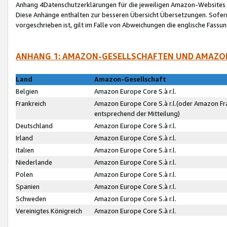
Anhang 4Datenschutzerklärungen für die jeweiligen Amazon-Websites
Diese Anhänge enthalten zur besseren Übersicht Übersetzungen. Sofe
vorgeschrieben ist, gilt im Falle von Abweichungen die englische Fass
ANHANG 1: AMAZON-GESELLSCHAFTEN UND AMAZO
Land
Amazon-Gesellschaft
Belgien
Amazon Europe Core S.à r.l.
Frankreich
Amazon Europe Core S.à r.l.(oder Amazon Fr
entsprechend der Mitteilung)
Deutschland
Amazon Europe Core S.à r.l.
Irland
Amazon Europe Core S.à r.l.
Italien
Amazon Europe Core S.à r.l.
Niederlande
Amazon Europe Core S.à r.l.
Polen
Amazon Europe Core S.à r.l.
Spanien
Amazon Europe Core S.à r.l.
Schweden
Amazon Europe Core S.à r.l.
Vereinigtes Königreich
Amazon Europe Core S.à r.l.