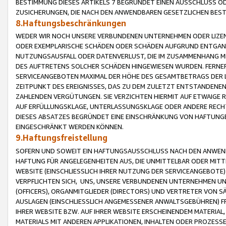
BESTIMMUNG DIESES ARTIKELS 7 BEGRÜNDET EINEN AUSSCHLUSS 
ZUSICHERUNGEN, DIE NACH DEN ANWENDBAREN GESETZLICHEN BE
8.Haftungsbeschränkungen
WEDER WIR NOCH UNSERE VERBUNDENEN UNTERNEHMEN ODER LIZEN
ODER EXEMPLARISCHE SCHÄDEN ODER SCHÄDEN AUFGRUND ENTGANG
NUTZUNGSAUSFALL ODER DATENVERLUST, DIE IM ZUSAMMENHANG MI
DES AUFTRETENS SOLCHER SCHÄDEN HINGEWIESEN WURDEN. FERN
SERVICEANGEBOTEN MAXIMAL DER HÖHE DES GESAMTBETRAGS DER 
ZEITPUNKT DES EREIGNISSES, DAS ZU DEM ZULETZT ENTSTANDENE
ZAHLENDEN VERGÜTUNGEN. SIE VERZICHTEN HIERMIT AUF ETWAIGE 
AUF ERFÜLLUNGSKLAGE, UNTERLASSUNGSKLAGE ODER ANDERE RECHT
DIESES ABSATZES BEGRÜNDET EINE EINSCHRÄNKUNG VON HAFTUNG
EINGESCHRÄNKT WERDEN KÖNNEN.
9.Haftungsfreistellung
SOFERN UND SOWEIT EIN HAFTUNGSAUSSCHLUSS NACH DEN ANWENDB
HAFTUNG FÜR ANGELEGENHEITEN AUS, DIE UNMITTELBAR ODER MITT
WEBSITE (EINSCHLIESSLICH IHRER NUTZUNG DER SERVICEANGEBOTE)
VERPFLICHTEN SICH, UNS, UNSERE VERBUNDENEN UNTERNEHMEN UN
(OFFICERS), ORGANMITGLIEDER (DIRECTORS) UND VERTRETER VON 
AUSLAGEN (EINSCHLIESSLICH ANGEMESSENER ANWALTSGEBÜHREN) FR
IHRER WEBSITE BZW. AUF IHRER WEBSITE ERSCHEINENDEM MATERIAL
MATERIALS MIT ANDEREN APPLIKATIONEN, INHALTEN ODER PROZESSE