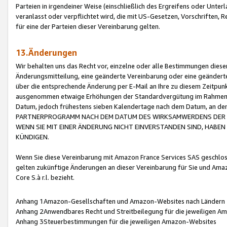
Parteien in irgendeiner Weise (einschließlich des Ergreifens oder Unt
veranlasst oder verpflichtet wird, die mit US-Gesetzen, Vorschriften,
für eine der Parteien dieser Vereinbarung gelten.
13.Änderungen
Wir behalten uns das Recht vor, einzelne oder alle Bestimmungen diese
Änderungsmitteilung, eine geänderte Vereinbarung oder eine geänderte 
über die entsprechende Änderung per E-Mail an Ihre zu diesem Zeitpun
ausgenommen etwaige Erhöhungen der Standardvergütung im Rahmen
Datum, jedoch frühestens sieben Kalendertage nach dem Datum, an de
PARTNERPROGRAMM NACH DEM DATUM DES WIRKSAMWERDENS DER Ä
WENN SIE MIT EINER ÄNDERUNG NICHT EINVERSTANDEN SIND, HABEN S
KÜNDIGEN.
Wenn Sie diese Vereinbarung mit Amazon France Services SAS geschlo
gelten zukünftige Änderungen an dieser Vereinbarung für Sie und Ama
Core S.à r.l. bezieht.
Anhang 1Amazon-Gesellschaften und Amazon-Websites nach Ländern
Anhang 2Anwendbares Recht und Streitbeilegung für die jeweiligen 
Anhang 3Steuerbestimmungen für die jeweiligen Amazon-Websites