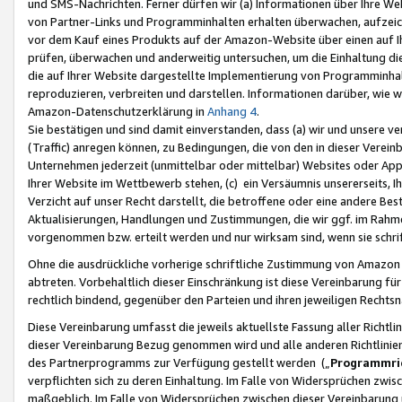
und SMS-Nachrichten. Ferner dürfen wir (a) Informationen über Ihre We
von Partner-Links und Programminhalten erhalten überwachen, aufzei
vor dem Kauf eines Produkts auf der Amazon-Website über einen auf Ih
prüfen, überwachen und anderweitig untersuchen, um die Einhaltung dies
die auf Ihrer Website dargestellte Implementierung von Programminhalt
reproduzieren, verbreiten und darstellen. Informationen darüber, wie w
Amazon-Datenschutzerklärung in
Anhang 4
.
Sie bestätigen und sind damit einverstanden, dass (a) wir und unsere 
(Traffic) anregen können, zu Bedingungen, die von den in dieser Vere
Unternehmen jederzeit (unmittelbar oder mittelbar) Websites oder Appl
Ihrer Website im Wettbewerb stehen, (c) ein Versäumnis unsererseits, I
Verzicht auf unser Recht darstellt, die betroffene oder eine andere B
Aktualisierungen, Handlungen und Zustimmungen, die wir ggf. im Rahme
vorgenommen bzw. erteilt werden und nur wirksam sind, wenn sie schri
Ohne die ausdrückliche vorherige schriftliche Zustimmung von Amazon
abtreten. Vorbehaltlich dieser Einschränkung ist diese Vereinbarung f
rechtlich bindend, gegenüber den Parteien und ihren jeweiligen Rech
Diese Vereinbarung umfasst die jeweils aktuellste Fassung aller Richtli
dieser Vereinbarung Bezug genommen wird und alle anderen Richtlinie
des Partnerprogramms zur Verfügung gestellt werden („
Programmric
verpflichten sich zu deren Einhaltung. Im Falle von Widersprüchen zwi
maßgeblich. Im Falle von Widersprüchen zwischen dieser Vereinbarun