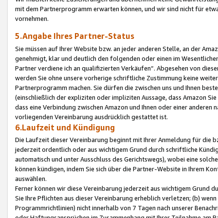
mit dem Partnerprogramm erwarten können, und wir sind nicht für etwa
vornehmen.
5.Angabe Ihres Partner-Status
Sie müssen auf Ihrer Website bzw. an jeder anderen Stelle, an der Am
genehmigt, klar und deutlich den folgenden oder einen im Wesentlichen
Partner verdiene ich an qualifizierten Verkäufen“. Abgesehen von die
werden Sie ohne unsere vorherige schriftliche Zustimmung keine weite
Partnerprogramm machen. Sie dürfen die zwischen uns und Ihnen best
(einschließlich der expliziten oder impliziten Aussage, dass Amazon Si
dass eine Verbindung zwischen Amazon und Ihnen oder einer anderen natü
vorliegenden Vereinbarung ausdrücklich gestattet ist.
6.Laufzeit und Kündigung
Die Laufzeit dieser Vereinbarung beginnt mit Ihrer Anmeldung für die 
jederzeit ordentlich oder aus wichtigem Grund durch schriftliche Kündi
automatisch und unter Ausschluss des Gerichtswegs), wobei eine solch
können kündigen, indem Sie sich über die Partner-Website in Ihrem Ko
auswählen.
Ferner können wir diese Vereinbarung jederzeit aus wichtigem Grund dur
Sie Ihre Pflichten aus dieser Vereinbarung erheblich verletzen; (b) wen
Programmrichtlinien) nicht innerhalb von 7 Tagen nach unserer Benachr
oder Haftungsansprüchen im Zusammenhang mit Ihrer Teilnahme am Pa