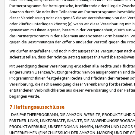
Partnerprogramm für betrügerische, irreführende oder illegale Zwecke
Amazon durch Sie oder Ihre Teilnahme am Partnerprogramm beschädig
dieser Vereinbarung oder den gemäß dieser Vereinbarung von den Vertr
oder künftig unterliegen könnte; (g) wenn wir diese Vereinbarung mit I
gemeinsam mit Ihnen agieren, bereits in der Vergangenheit, gleich aus
das Partnerprogramm in der allgemein angebotenen Form beenden. Vors
gegen die Bestimmungen der Ziffer 5 und jeder Verstoß gegen die Prog
Wir dürfen angefallene und noch nicht ausgezahlte Vergütungen nach 
sicherzustellen, dass der richtige Betrag ausgezahlt wird (beispielsw
Mit Beendigung dieser Vereinbarung erlöschen alle Rechte und Pflichte
eingeräumten Lizenzen/Nutzungsrechte; hiervon ausgenommen sind die in 
Programmrichtlinien festgelegten Rechte und Pflichten der Parteien sow
Vereinbarung, die nach Beendigung dieser Vereinbarung fortbestehen. D
entstandenen Verbindlichkeiten aus dieser Vereinbarung und der Haft
begangen wurde.
7.Haftungsausschlüsse
DAS PARTNERPROGRAMM, DIE AMAZON-WEBSITE, PRODUKTE UND DI
PARTNER-LINKS, LINKFORMATE, INHALTE, DIE ANWENDUNGSPROGR
PRODUKTWERBUNG, UNSERE DOMAIN-NAMEN, MARKEN UND LOGOS S
UNTERNEHMEN (EINSCHLIESSLICH DER AMAZON-MARKEN) UND DIE GE