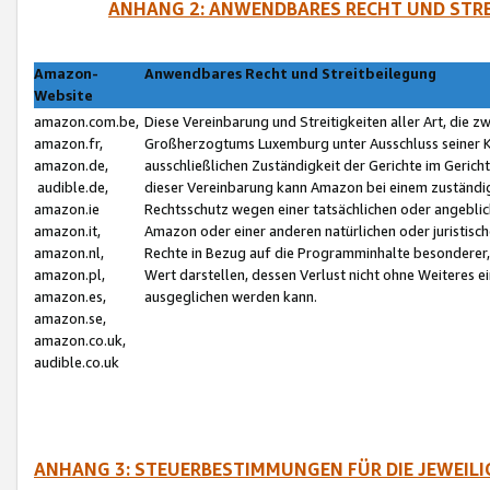
ANHANG 2: ANWENDBARES RECHT UND STRE
Amazon-
Anwendbares Recht und Streitbeilegung
Website
amazon.com.be,
Diese Vereinbarung und Streitigkeiten aller Art, die 
amazon.fr,
Großherzogtums Luxemburg unter Ausschluss seiner Kol
amazon.de,
ausschließlichen Zuständigkeit der Gerichte im Geri
audible.de,
dieser Vereinbarung kann Amazon bei einem zuständig
amazon.ie
Rechtsschutz wegen einer tatsächlichen oder angebli
amazon.it,
Amazon oder einer anderen natürlichen oder juristisc
amazon.nl,
Rechte in Bezug auf die Programminhalte besonderer,
amazon.pl,
Wert darstellen, dessen Verlust nicht ohne Weiteres e
amazon.es,
ausgeglichen werden kann.
amazon.se,
amazon.co.uk,
audible.co.uk
ANHANG 3: STEUERBESTIMMUNGEN FÜR DIE JEWEIL