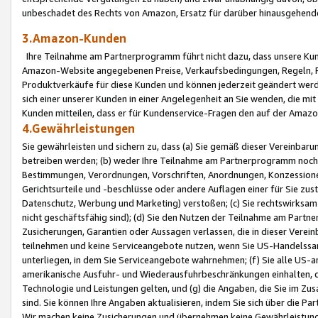
unbeschadet des Rechts von Amazon, Ersatz für darüber hinausgehen
3.Amazon-Kunden
Ihre Teilnahme am Partnerprogramm führt nicht dazu, dass unsere Kun
Amazon-Website angegebenen Preise, Verkaufsbedingungen, Regeln, Ri
Produktverkäufe für diese Kunden und können jederzeit geändert werde
sich einer unserer Kunden in einer Angelegenheit an Sie wenden, die 
Kunden mitteilen, dass er für Kundenservice-Fragen den auf der Ama
4.Gewährleistungen
Sie gewährleisten und sichern zu, dass (a) Sie gemäß dieser Vereinba
betreiben werden; (b) weder Ihre Teilnahme am Partnerprogramm noch d
Bestimmungen, Verordnungen, Vorschriften, Anordnungen, Konzessionen,
Gerichtsurteile und -beschlüsse oder andere Auflagen einer für Sie zu
Datenschutz, Werbung und Marketing) verstoßen; (c) Sie rechtswirksam 
nicht geschäftsfähig sind); (d) Sie den Nutzen der Teilnahme am Partne
Zusicherungen, Garantien oder Aussagen verlassen, die in dieser Verein
teilnehmen und keine Serviceangebote nutzen, wenn Sie US-Handelssa
unterliegen, in dem Sie Serviceangebote wahrnehmen; (f) Sie alle US
amerikanische Ausfuhr- und Wiederausfuhrbeschränkungen einhalten, 
Technologie und Leistungen gelten, und (g) die Angaben, die Sie im 
sind. Sie können Ihre Angaben aktualisieren, indem Sie sich über die 
Wir machen keine Zusicherungen und übernehmen keine Gewährleistun