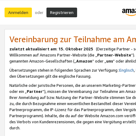
Anmelden
Registrieren
oder
Vereinbarung zur Teilnahme am 
zuletzt aktualisiert am
:
15. Oktober 2025
(Derzeitige Partner - 
Willkommen auf Amazons Partner-Website (die „
Partner-Website
“)
genannten Amazon-Gesellschaften („
Amazon
“ oder „
uns
“ oder ähnli
Übersetzungen stehen in folgenden Sprachen zur Verfügung :
Englisch
,
den Übersetzungen gilt die englische Fassung.
Natürliche oder juristische Personen, die an unserem Marketing-Partn
oder ein „
Partner
“), müssen die Vereinbarung zur Teilnahme am Ama
Ihrer Anmeldung auf bzw. Nutzung der Partner-Website stimmen Sie die
zu, die durch Bezugnahme einen wesentlichen Bestandteil dieser Verei
Partnerprogramm, die IP-Lizenz für das Partnerprogramm, den Vergütu
Partnerprogramm). Inhalte, die du auf der Website Amazon.com veröffe
des Verbots von Kundenrezensionen, die gegen eine Vergütung erstellt, 
durch.