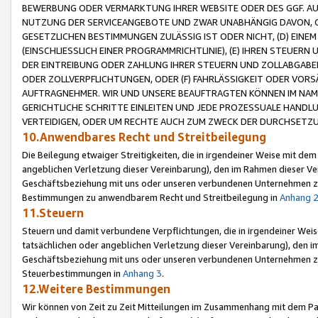
BEWERBUNG ODER VERMARKTUNG IHRER WEBSITE ODER DES GGF. AUF 
NUTZUNG DER SERVICEANGEBOTE UND ZWAR UNABHÄNGIG DAVON, O
GESETZLICHEN BESTIMMUNGEN ZULÄSSIG IST ODER NICHT, (D) EINE
(EINSCHLIESSLICH EINER PROGRAMMRICHTLINIE), (E) IHREN STEUER
DER EINTREIBUNG ODER ZAHLUNG IHRER STEUERN UND ZOLLABGAB
ODER ZOLLVERPFLICHTUNGEN, ODER (F) FAHRLÄSSIGKEIT ODER VORS
AUFTRAGNEHMER. WIR UND UNSERE BEAUFTRAGTEN KÖNNEN IM NAME
GERICHTLICHE SCHRITTE EINLEITEN UND JEDE PROZESSUALE HAND
VERTEIDIGEN, ODER UM RECHTE AUCH ZUM ZWECK DER DURCHSETZU
10.Anwendbares Recht und Streitbeilegung
Die Beilegung etwaiger Streitigkeiten, die in irgendeiner Weise mit de
angeblichen Verletzung dieser Vereinbarung), den im Rahmen dieser Ve
Geschäftsbeziehung mit uns oder unseren verbundenen Unternehmen zu
Bestimmungen zu anwendbarem Recht und Streitbeilegung in
Anhang 
11.Steuern
Steuern und damit verbundene Verpflichtungen, die in irgendeiner Wei
tatsächlichen oder angeblichen Verletzung dieser Vereinbarung), den 
Geschäftsbeziehung mit uns oder unseren verbundenen Unternehmen z
Steuerbestimmungen in
Anhang 3
.
12.Weitere Bestimmungen
Wir können von Zeit zu Zeit Mitteilungen im Zusammenhang mit dem Par