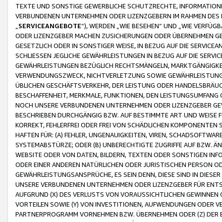
TEXTE UND SONSTIGE GEWERBLICHE SCHUTZRECHTE, INFORMATIONE
VERBUNDENEN UNTERNEHMEN ODER LIZENZGEBERN IM RAHMEN DES
„
SERVICEANGEBOTE
“), WERDEN „WIE BESEHEN“ UND „WIE VERFÜ
ODER LIZENZGEBER MACHEN ZUSICHERUNGEN ODER ÜBERNEHMEN GEW
GESETZLICH ODER IN SONSTIGER WEISE, IN BEZUG AUF DIE SERVI
SCHLIESSEN JEGLICHE GEWÄHRLEISTUNGEN IN BEZUG AUF DIE SERVI
GEWÄHRLEISTUNGEN BEZÜGLICH RECHTSMÄNGELN, MARKTGÄNGIGKEIT
VERWENDUNGSZWECK, NICHTVERLETZUNG SOWIE GEWÄHRLEISTUNGEN 
ÜBLICHEN GESCHÄFTSVERKEHR, DER LEISTUNG ODER HANDELSBRÄUCH
BESCHAFFENHEIT, MERKMALE, FUNKTIONEN, DEN LEISTUNGSUMFANG 
NOCH UNSERE VERBUNDENEN UNTERNEHMEN ODER LIZENZGEBER GEWÄ
BESCHRIEBEN DURCHGÄNGIG BZW. AUF BESTIMMTE ART UND WEISE
KORREKT, FEHLERFREI ODER FREI VON SCHÄDLICHEN KOMPONENTEN
HAFTEN FÜR: (A) FEHLER, UNGENAUIGKEITEN, VIREN, SCHADSOFTW
SYSTEMABSTÜRZE; ODER (B) UNBERECHTIGTE ZUGRIFFE AUF BZW. 
WEBSITE ODER VON DATEN, BILDERN, TEXTEN ODER SONSTIGEN INF
ODER EINER ANDEREN NATÜRLICHEN ODER JURISTISCHEN PERSON OD
GEWÄHRLEISTUNGSANSPRÜCHE, ES SEIN DENN, DIESE SIND IN DIES
UNSERE VERBUNDENEN UNTERNEHMEN ODER LIZENZGEBER FÜR EN
AUFGRUND (X) DES VERLUSTS VON VORAUSSICHTLICHEN GEWINNEN
VORTEILEN SOWIE (Y) VON INVESTITIONEN, AUFWENDUNGEN ODER VE
PARTNERPROGRAMM VORNEHMEN BZW. ÜBERNEHMEN ODER (Z) DER 