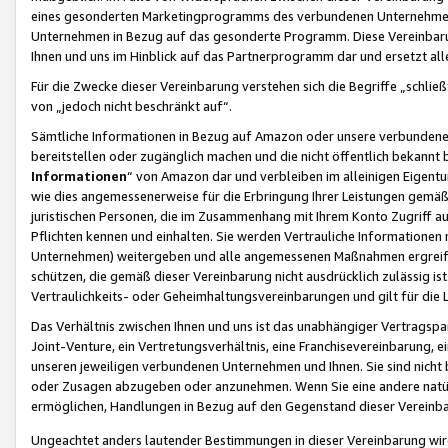
eines gesonderten Marketingprogramms des verbundenen Unternehmens
Unternehmen in Bezug auf das gesonderte Programm. Diese Vereinbarung
Ihnen und uns im Hinblick auf das Partnerprogramm dar und ersetzt al
Für die Zwecke dieser Vereinbarung verstehen sich die Begriffe „schließ
von „jedoch nicht beschränkt auf“.
Sämtliche Informationen in Bezug auf Amazon oder unsere verbunde
bereitstellen oder zugänglich machen und die nicht öffentlich bekannt bz
Informationen
“ von Amazon dar und verbleiben im alleinigen Eigent
wie dies angemessenerweise für die Erbringung Ihrer Leistungen gemäß d
juristischen Personen, die im Zusammenhang mit Ihrem Konto Zugriff au
Pflichten kennen und einhalten. Sie werden Vertrauliche Informationen 
Unternehmen) weitergeben und alle angemessenen Maßnahmen ergreifen
schützen, die gemäß dieser Vereinbarung nicht ausdrücklich zulässig is
Vertraulichkeits- oder Geheimhaltungsvereinbarungen und gilt für die
Das Verhältnis zwischen Ihnen und uns ist das unabhängiger Vertragspa
Joint-Venture, ein Vertretungsverhältnis, eine Franchisevereinbarung, 
unseren jeweiligen verbundenen Unternehmen und Ihnen. Sie sind ni
oder Zusagen abzugeben oder anzunehmen. Wenn Sie eine andere natürli
ermöglichen, Handlungen in Bezug auf den Gegenstand dieser Vereinbar
Ungeachtet anders lautender Bestimmungen in dieser Vereinbarung wird