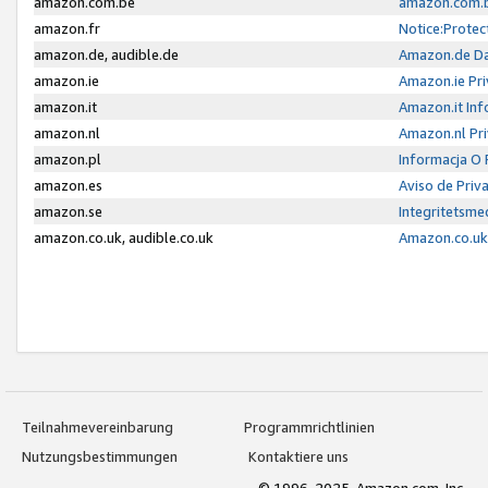
amazon.com.be
amazon.com.b
amazon.fr
Notice:Protec
amazon.de, audible.de
Amazon.de Da
amazon.ie
Amazon.ie Pri
amazon.it
Amazon.it Inf
amazon.nl
Amazon.nl Pri
amazon.pl
Informacja O
amazon.es
Aviso de Priv
amazon.se
Integritetsm
amazon.co.uk, audible.co.uk
Amazon.co.uk 
Teilnahmevereinbarung
Programmrichtlinien
Nutzungsbestimmungen
Kontaktiere uns