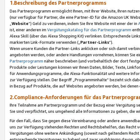
1.Beschreibung des Partnerprogramms
Das Partnerprogramm ermöglicht Ihnen, mit Ihrer Website, Ihren nutzer
(nur verfügbar für Partner, die eine Partner-ID für die Amazon UK We
„
Website
“) Geld zu verdienen, indem Sie Ihre Website mit einer der in
ist, einer anderen im
Vergütungskatalog für das Partnerprogramm
enth
Alexa Skill (über das Alexa Shopping Kit) verlinken. Entsprechende Lin
markierten Link-Formate verwenden („
Partner-Links
“).
Wenn unsere Kunden die Partner-Links anklicken oder sich damit verbi
angeboten werden, oder andere Handlungen vornehmen, können Sie eine
Partnerprogramm
näher beschrieben (und vorbehaltlich der dort festg
Produkte oder Leistungen können wir Ihnen Daten, Bilder, Texte, Linkfo
für Anwendungsprogramme, die Alexa-Funktionalität und weitere Inf
zur Verfügung stellen. Der Begriff „Programminhalte“ bezieht sich dabe
in Bezug auf Produkte, die auf Websites angeboten werden, bei denen 
2.Compliance-Anforderungen für das Partnerprog
Ihre Teilnahme am Partnerprogramm und der Bezug einer Vergütung setz
Sie sind verpflichtet, uns umgehend alle Informationen zu geben, die w
Für den Fall, dass Sie gegen diese Vereinbarung oder andere anwendba
uns zur Verfügung stehenden Rechten und Rechtsbehelfen, das Recht vo
Vergütungen ohne weitere Ankündigung (soweit nach geltendem Recht z
entsprechende Vergütungen zu haben) und zwar unabhängig davon, ob 