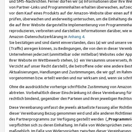
und SMS-Nachrichten. Ferner dürfen wir (a) Informationen über Ihre We
von Partner-Links und Programminhalten erhalten überwachen, aufzei
vor dem Kauf eines Produkts auf der Amazon-Website über einen auf Ih
prüfen, überwachen und anderweitig untersuchen, um die Einhaltung dies
die auf Ihrer Website dargestellte Implementierung von Programminhalt
reproduzieren, verbreiten und darstellen. Informationen darüber, wie w
Amazon-Datenschutzerklärung in
Anhang 4
.
Sie bestätigen und sind damit einverstanden, dass (a) wir und unsere 
(Traffic) anregen können, zu Bedingungen, die von den in dieser Vere
Unternehmen jederzeit (unmittelbar oder mittelbar) Websites oder Appl
Ihrer Website im Wettbewerb stehen, (c) ein Versäumnis unsererseits, I
Verzicht auf unser Recht darstellt, die betroffene oder eine andere B
Aktualisierungen, Handlungen und Zustimmungen, die wir ggf. im Rahme
vorgenommen bzw. erteilt werden und nur wirksam sind, wenn sie schri
Ohne die ausdrückliche vorherige schriftliche Zustimmung von Amazon
abtreten. Vorbehaltlich dieser Einschränkung ist diese Vereinbarung f
rechtlich bindend, gegenüber den Parteien und ihren jeweiligen Rech
Diese Vereinbarung umfasst die jeweils aktuellste Fassung aller Richtli
dieser Vereinbarung Bezug genommen wird und alle anderen Richtlinie
des Partnerprogramms zur Verfügung gestellt werden („
Programmric
verpflichten sich zu deren Einhaltung. Im Falle von Widersprüchen zwi
maßgeblich. Im Falle von Widersprüchen zwischen dieser Vereinbarun