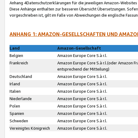
Anhang 4Datenschutzerklärungen für die jeweiligen Amazon-Websites
Diese Anhänge enthalten zur besseren Übersicht Übersetzungen. Sofe
vorgeschrieben ist, gilt im Falle von Abweichungen die englische Fass
ANHANG 1: AMAZON-GESELLSCHAFTEN UND AMAZO
Land
Amazon-Gesellschaft
Belgien
Amazon Europe Core S.à r.l.
Frankreich
Amazon Europe Core S.à r.l.(oder Amazon Fr
entsprechend der Mitteilung)
Deutschland
Amazon Europe Core S.à r.l.
Irland
Amazon Europe Core S.à r.l.
Italien
Amazon Europe Core S.à r.l.
Niederlande
Amazon Europe Core S.à r.l.
Polen
Amazon Europe Core S.à r.l.
Spanien
Amazon Europe Core S.à r.l.
Schweden
Amazon Europe Core S.à r.l.
Vereinigtes Königreich
Amazon Europe Core S.à r.l.