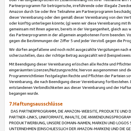
Partnerprogramm für betrügerische, irreführende oder illegale Zwecke
Amazon durch Sie oder Ihre Teilnahme am Partnerprogramm beschädig
dieser Vereinbarung oder den gemäß dieser Vereinbarung von den Vertr
oder künftig unterliegen könnte; (g) wenn wir diese Vereinbarung mit I
gemeinsam mit Ihnen agieren, bereits in der Vergangenheit, gleich aus
das Partnerprogramm in der allgemein angebotenen Form beenden. Vors
gegen die Bestimmungen der Ziffer 5 und jeder Verstoß gegen die Prog
Wir dürfen angefallene und noch nicht ausgezahlte Vergütungen nach 
sicherzustellen, dass der richtige Betrag ausgezahlt wird (beispielsw
Mit Beendigung dieser Vereinbarung erlöschen alle Rechte und Pflichte
eingeräumten Lizenzen/Nutzungsrechte; hiervon ausgenommen sind die in 
Programmrichtlinien festgelegten Rechte und Pflichten der Parteien sow
Vereinbarung, die nach Beendigung dieser Vereinbarung fortbestehen. D
entstandenen Verbindlichkeiten aus dieser Vereinbarung und der Haft
begangen wurde.
7.Haftungsausschlüsse
DAS PARTNERPROGRAMM, DIE AMAZON-WEBSITE, PRODUKTE UND DI
PARTNER-LINKS, LINKFORMATE, INHALTE, DIE ANWENDUNGSPROGR
PRODUKTWERBUNG, UNSERE DOMAIN-NAMEN, MARKEN UND LOGOS S
UNTERNEHMEN (EINSCHLIESSLICH DER AMAZON-MARKEN) UND DIE GE