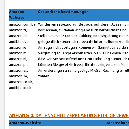
Amazon-
Steuerliche Bestimmungen
Website
amazon.com.be,
Wir dürfen in Bezug auf Beträge, auf deren Auszahlun
amazon.fr,
vornehmen, zu denen wir gesetzlich verpflichtet sind
amazon.de,
stellen die vollständige Zahlung und Abgeltung der 
audible.de,
gelegentlich steuerlich relevante Informationen von I
amazon.ie
Anfrage nicht vorlegen, können wir (kumulativ zu de
amazon.it,
Vergütung so lange einbehalten, bis Sie uns diese Inf
amazon.nl,
dass wir Sie betreffend nicht zur Einholung steuerlich 
amazon.pl,
könnten Sie gesetzlich verpflichtet sein, Amazon Meh
amazon.es,
Anforderungen an eine gültige MwSt.-Rechnung erfüllt
amazon.se,
zahlen.
amazon.co.uk,
audible.co.uk
ANHANG 4: DATENSCHUTZERKLÄRUNG FÜR DIE JEWE
Amazon-Website
Datenschutz