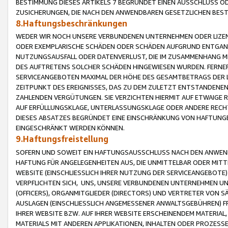
BESTIMMUNG DIESES ARTIKELS 7 BEGRÜNDET EINEN AUSSCHLUSS 
ZUSICHERUNGEN, DIE NACH DEN ANWENDBAREN GESETZLICHEN BE
8.Haftungsbeschränkungen
WEDER WIR NOCH UNSERE VERBUNDENEN UNTERNEHMEN ODER LIZEN
ODER EXEMPLARISCHE SCHÄDEN ODER SCHÄDEN AUFGRUND ENTGANG
NUTZUNGSAUSFALL ODER DATENVERLUST, DIE IM ZUSAMMENHANG MI
DES AUFTRETENS SOLCHER SCHÄDEN HINGEWIESEN WURDEN. FERN
SERVICEANGEBOTEN MAXIMAL DER HÖHE DES GESAMTBETRAGS DER 
ZEITPUNKT DES EREIGNISSES, DAS ZU DEM ZULETZT ENTSTANDENE
ZAHLENDEN VERGÜTUNGEN. SIE VERZICHTEN HIERMIT AUF ETWAIGE 
AUF ERFÜLLUNGSKLAGE, UNTERLASSUNGSKLAGE ODER ANDERE RECHT
DIESES ABSATZES BEGRÜNDET EINE EINSCHRÄNKUNG VON HAFTUNG
EINGESCHRÄNKT WERDEN KÖNNEN.
9.Haftungsfreistellung
SOFERN UND SOWEIT EIN HAFTUNGSAUSSCHLUSS NACH DEN ANWENDB
HAFTUNG FÜR ANGELEGENHEITEN AUS, DIE UNMITTELBAR ODER MITT
WEBSITE (EINSCHLIESSLICH IHRER NUTZUNG DER SERVICEANGEBOTE)
VERPFLICHTEN SICH, UNS, UNSERE VERBUNDENEN UNTERNEHMEN UN
(OFFICERS), ORGANMITGLIEDER (DIRECTORS) UND VERTRETER VON 
AUSLAGEN (EINSCHLIESSLICH ANGEMESSENER ANWALTSGEBÜHREN) FR
IHRER WEBSITE BZW. AUF IHRER WEBSITE ERSCHEINENDEM MATERIAL
MATERIALS MIT ANDEREN APPLIKATIONEN, INHALTEN ODER PROZESSE