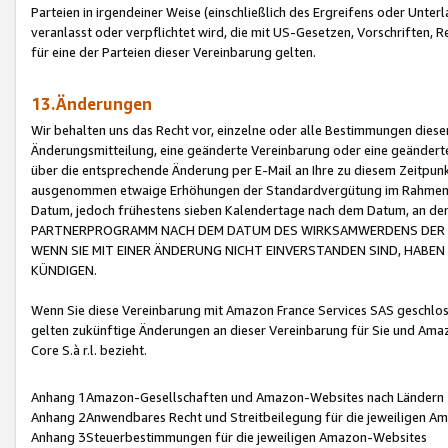
Parteien in irgendeiner Weise (einschließlich des Ergreifens oder Unt
veranlasst oder verpflichtet wird, die mit US-Gesetzen, Vorschriften,
für eine der Parteien dieser Vereinbarung gelten.
13.Änderungen
Wir behalten uns das Recht vor, einzelne oder alle Bestimmungen diese
Änderungsmitteilung, eine geänderte Vereinbarung oder eine geänderte 
über die entsprechende Änderung per E-Mail an Ihre zu diesem Zeitpun
ausgenommen etwaige Erhöhungen der Standardvergütung im Rahmen
Datum, jedoch frühestens sieben Kalendertage nach dem Datum, an de
PARTNERPROGRAMM NACH DEM DATUM DES WIRKSAMWERDENS DER Ä
WENN SIE MIT EINER ÄNDERUNG NICHT EINVERSTANDEN SIND, HABEN S
KÜNDIGEN.
Wenn Sie diese Vereinbarung mit Amazon France Services SAS geschlo
gelten zukünftige Änderungen an dieser Vereinbarung für Sie und Ama
Core S.à r.l. bezieht.
Anhang 1Amazon-Gesellschaften und Amazon-Websites nach Ländern
Anhang 2Anwendbares Recht und Streitbeilegung für die jeweiligen 
Anhang 3Steuerbestimmungen für die jeweiligen Amazon-Websites