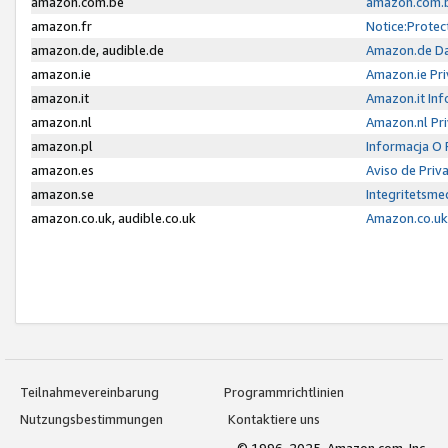
amazon.com.be
amazon.com.b
amazon.fr
Notice:Protec
amazon.de, audible.de
Amazon.de Da
amazon.ie
Amazon.ie Pri
amazon.it
Amazon.it Inf
amazon.nl
Amazon.nl Pri
amazon.pl
Informacja O
amazon.es
Aviso de Priv
amazon.se
Integritetsm
amazon.co.uk, audible.co.uk
Amazon.co.uk 
Teilnahmevereinbarung
Programmrichtlinien
Nutzungsbestimmungen
Kontaktiere uns