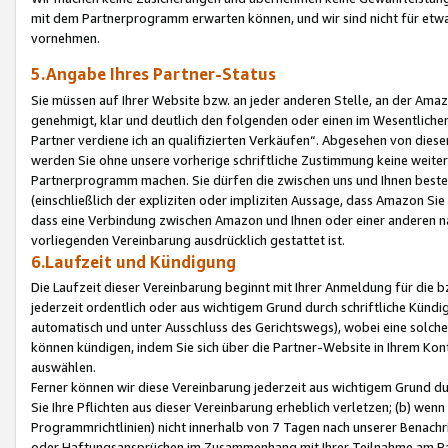
mit dem Partnerprogramm erwarten können, und wir sind nicht für etwa
vornehmen.
5.Angabe Ihres Partner-Status
Sie müssen auf Ihrer Website bzw. an jeder anderen Stelle, an der Am
genehmigt, klar und deutlich den folgenden oder einen im Wesentlichen
Partner verdiene ich an qualifizierten Verkäufen“. Abgesehen von die
werden Sie ohne unsere vorherige schriftliche Zustimmung keine weite
Partnerprogramm machen. Sie dürfen die zwischen uns und Ihnen best
(einschließlich der expliziten oder impliziten Aussage, dass Amazon Si
dass eine Verbindung zwischen Amazon und Ihnen oder einer anderen natü
vorliegenden Vereinbarung ausdrücklich gestattet ist.
6.Laufzeit und Kündigung
Die Laufzeit dieser Vereinbarung beginnt mit Ihrer Anmeldung für die 
jederzeit ordentlich oder aus wichtigem Grund durch schriftliche Kündi
automatisch und unter Ausschluss des Gerichtswegs), wobei eine solch
können kündigen, indem Sie sich über die Partner-Website in Ihrem Ko
auswählen.
Ferner können wir diese Vereinbarung jederzeit aus wichtigem Grund dur
Sie Ihre Pflichten aus dieser Vereinbarung erheblich verletzen; (b) wen
Programmrichtlinien) nicht innerhalb von 7 Tagen nach unserer Benachr
oder Haftungsansprüchen im Zusammenhang mit Ihrer Teilnahme am Pa