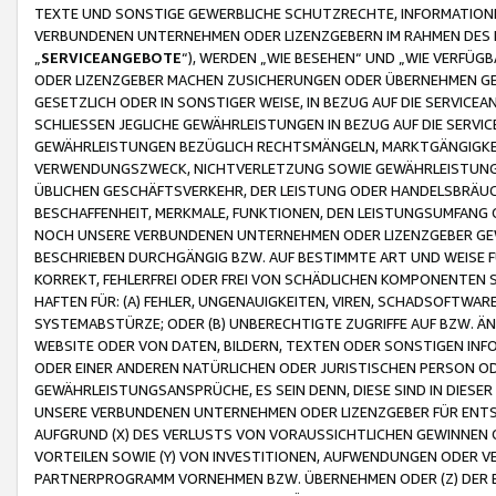
TEXTE UND SONSTIGE GEWERBLICHE SCHUTZRECHTE, INFORMATIONE
VERBUNDENEN UNTERNEHMEN ODER LIZENZGEBERN IM RAHMEN DES
„
SERVICEANGEBOTE
“), WERDEN „WIE BESEHEN“ UND „WIE VERFÜ
ODER LIZENZGEBER MACHEN ZUSICHERUNGEN ODER ÜBERNEHMEN GEW
GESETZLICH ODER IN SONSTIGER WEISE, IN BEZUG AUF DIE SERVI
SCHLIESSEN JEGLICHE GEWÄHRLEISTUNGEN IN BEZUG AUF DIE SERVI
GEWÄHRLEISTUNGEN BEZÜGLICH RECHTSMÄNGELN, MARKTGÄNGIGKEIT
VERWENDUNGSZWECK, NICHTVERLETZUNG SOWIE GEWÄHRLEISTUNGEN 
ÜBLICHEN GESCHÄFTSVERKEHR, DER LEISTUNG ODER HANDELSBRÄUCH
BESCHAFFENHEIT, MERKMALE, FUNKTIONEN, DEN LEISTUNGSUMFANG 
NOCH UNSERE VERBUNDENEN UNTERNEHMEN ODER LIZENZGEBER GEWÄ
BESCHRIEBEN DURCHGÄNGIG BZW. AUF BESTIMMTE ART UND WEISE
KORREKT, FEHLERFREI ODER FREI VON SCHÄDLICHEN KOMPONENTEN
HAFTEN FÜR: (A) FEHLER, UNGENAUIGKEITEN, VIREN, SCHADSOFTW
SYSTEMABSTÜRZE; ODER (B) UNBERECHTIGTE ZUGRIFFE AUF BZW. 
WEBSITE ODER VON DATEN, BILDERN, TEXTEN ODER SONSTIGEN INF
ODER EINER ANDEREN NATÜRLICHEN ODER JURISTISCHEN PERSON OD
GEWÄHRLEISTUNGSANSPRÜCHE, ES SEIN DENN, DIESE SIND IN DIES
UNSERE VERBUNDENEN UNTERNEHMEN ODER LIZENZGEBER FÜR EN
AUFGRUND (X) DES VERLUSTS VON VORAUSSICHTLICHEN GEWINNEN
VORTEILEN SOWIE (Y) VON INVESTITIONEN, AUFWENDUNGEN ODER VE
PARTNERPROGRAMM VORNEHMEN BZW. ÜBERNEHMEN ODER (Z) DER 