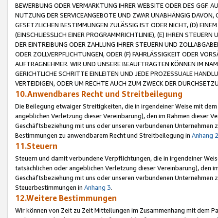
BEWERBUNG ODER VERMARKTUNG IHRER WEBSITE ODER DES GGF. AUF 
NUTZUNG DER SERVICEANGEBOTE UND ZWAR UNABHÄNGIG DAVON, O
GESETZLICHEN BESTIMMUNGEN ZULÄSSIG IST ODER NICHT, (D) EINE
(EINSCHLIESSLICH EINER PROGRAMMRICHTLINIE), (E) IHREN STEUER
DER EINTREIBUNG ODER ZAHLUNG IHRER STEUERN UND ZOLLABGAB
ODER ZOLLVERPFLICHTUNGEN, ODER (F) FAHRLÄSSIGKEIT ODER VORS
AUFTRAGNEHMER. WIR UND UNSERE BEAUFTRAGTEN KÖNNEN IM NAME
GERICHTLICHE SCHRITTE EINLEITEN UND JEDE PROZESSUALE HAND
VERTEIDIGEN, ODER UM RECHTE AUCH ZUM ZWECK DER DURCHSETZU
10.Anwendbares Recht und Streitbeilegung
Die Beilegung etwaiger Streitigkeiten, die in irgendeiner Weise mit de
angeblichen Verletzung dieser Vereinbarung), den im Rahmen dieser Ve
Geschäftsbeziehung mit uns oder unseren verbundenen Unternehmen zu
Bestimmungen zu anwendbarem Recht und Streitbeilegung in
Anhang 
11.Steuern
Steuern und damit verbundene Verpflichtungen, die in irgendeiner Wei
tatsächlichen oder angeblichen Verletzung dieser Vereinbarung), den 
Geschäftsbeziehung mit uns oder unseren verbundenen Unternehmen z
Steuerbestimmungen in
Anhang 3
.
12.Weitere Bestimmungen
Wir können von Zeit zu Zeit Mitteilungen im Zusammenhang mit dem Par