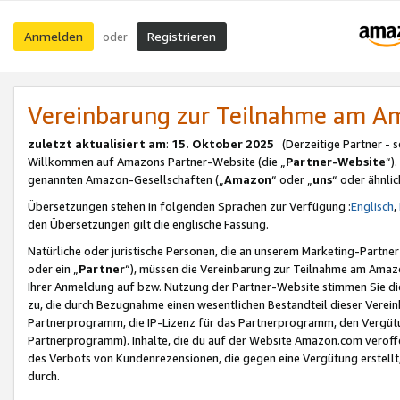
Anmelden
Registrieren
oder
Vereinbarung zur Teilnahme am 
zuletzt aktualisiert am
:
15. Oktober 2025
(Derzeitige Partner - 
Willkommen auf Amazons Partner-Website (die „
Partner-Website
“)
genannten Amazon-Gesellschaften („
Amazon
“ oder „
uns
“ oder ähnli
Übersetzungen stehen in folgenden Sprachen zur Verfügung :
Englisch
,
den Übersetzungen gilt die englische Fassung.
Natürliche oder juristische Personen, die an unserem Marketing-Partn
oder ein „
Partner
“), müssen die Vereinbarung zur Teilnahme am Ama
Ihrer Anmeldung auf bzw. Nutzung der Partner-Website stimmen Sie die
zu, die durch Bezugnahme einen wesentlichen Bestandteil dieser Verei
Partnerprogramm, die IP-Lizenz für das Partnerprogramm, den Vergütu
Partnerprogramm). Inhalte, die du auf der Website Amazon.com veröffe
des Verbots von Kundenrezensionen, die gegen eine Vergütung erstellt, 
durch.