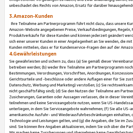
unbeschadet des Rechts von Amazon, Ersatz für darüber hinausgehen
3.Amazon-Kunden
Ihre Teilnahme am Partnerprogramm führt nicht dazu, dass unsere Kun
Amazon-Website angegebenen Preise, Verkaufsbedingungen, Regeln, Ri
Produktverkäufe für diese Kunden und können jederzeit geändert werde
sich einer unserer Kunden in einer Angelegenheit an Sie wenden, die 
Kunden mitteilen, dass er für Kundenservice-Fragen den auf der Ama
4.Gewährleistungen
Sie gewährleisten und sichern zu, dass (a) Sie gemäß dieser Vereinba
betreiben werden; (b) weder Ihre Teilnahme am Partnerprogramm noch d
Bestimmungen, Verordnungen, Vorschriften, Anordnungen, Konzessionen,
Gerichtsurteile und -beschlüsse oder andere Auflagen einer für Sie zu
Datenschutz, Werbung und Marketing) verstoßen; (c) Sie rechtswirksam 
nicht geschäftsfähig sind); (d) Sie den Nutzen der Teilnahme am Partne
Zusicherungen, Garantien oder Aussagen verlassen, die in dieser Verein
teilnehmen und keine Serviceangebote nutzen, wenn Sie US-Handelssa
unterliegen, in dem Sie Serviceangebote wahrnehmen; (f) Sie alle US
amerikanische Ausfuhr- und Wiederausfuhrbeschränkungen einhalten, 
Technologie und Leistungen gelten, und (g) die Angaben, die Sie im 
sind. Sie können Ihre Angaben aktualisieren, indem Sie sich über die 
Wir machen keine Zusicherungen und übernehmen keine Gewährleistun