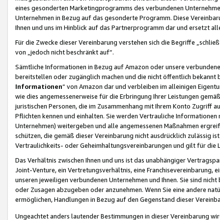
eines gesonderten Marketingprogramms des verbundenen Unternehmens
Unternehmen in Bezug auf das gesonderte Programm. Diese Vereinbarung
Ihnen und uns im Hinblick auf das Partnerprogramm dar und ersetzt al
Für die Zwecke dieser Vereinbarung verstehen sich die Begriffe „schließ
von „jedoch nicht beschränkt auf“.
Sämtliche Informationen in Bezug auf Amazon oder unsere verbunde
bereitstellen oder zugänglich machen und die nicht öffentlich bekannt bz
Informationen
“ von Amazon dar und verbleiben im alleinigen Eigent
wie dies angemessenerweise für die Erbringung Ihrer Leistungen gemäß d
juristischen Personen, die im Zusammenhang mit Ihrem Konto Zugriff au
Pflichten kennen und einhalten. Sie werden Vertrauliche Informationen 
Unternehmen) weitergeben und alle angemessenen Maßnahmen ergreifen
schützen, die gemäß dieser Vereinbarung nicht ausdrücklich zulässig is
Vertraulichkeits- oder Geheimhaltungsvereinbarungen und gilt für die
Das Verhältnis zwischen Ihnen und uns ist das unabhängiger Vertragspa
Joint-Venture, ein Vertretungsverhältnis, eine Franchisevereinbarung, 
unseren jeweiligen verbundenen Unternehmen und Ihnen. Sie sind ni
oder Zusagen abzugeben oder anzunehmen. Wenn Sie eine andere natürli
ermöglichen, Handlungen in Bezug auf den Gegenstand dieser Vereinbar
Ungeachtet anders lautender Bestimmungen in dieser Vereinbarung wird