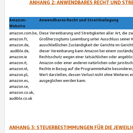
ANHANG 2: ANWENDBARES RECHT UND STRE
Amazon-
Anwendbares Recht und Streitbeilegung
Website
amazon.com.be,
Diese Vereinbarung und Streitigkeiten aller Art, die 
amazon.fr,
Großherzogtums Luxemburg unter Ausschluss seiner Kol
amazon.de,
ausschließlichen Zuständigkeit der Gerichte im Geri
audible.de,
dieser Vereinbarung kann Amazon bei einem zuständig
amazon.ie
Rechtsschutz wegen einer tatsächlichen oder angebli
amazon.it,
Amazon oder einer anderen natürlichen oder juristisc
amazon.nl,
Rechte in Bezug auf die Programminhalte besonderer,
amazon.pl,
Wert darstellen, dessen Verlust nicht ohne Weiteres e
amazon.es,
ausgeglichen werden kann.
amazon.se,
amazon.co.uk,
audible.co.uk
ANHANG 3: STEUERBESTIMMUNGEN FÜR DIE JEWEIL