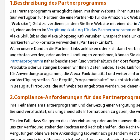
1.Beschreibung des Partnerprogramms
Das Partnerprogramm ermöglicht Ihnen, mit Ihrer Website, Ihren nutzer
(nur verfügbar für Partner, die eine Partner-ID für die Amazon UK We
„
Website
“) Geld zu verdienen, indem Sie Ihre Website mit einer der in
ist, einer anderen im
Vergütungskatalog für das Partnerprogramm
enth
Alexa Skill (über das Alexa Shopping Kit) verlinken. Entsprechende Lin
markierten Link-Formate verwenden („
Partner-Links
“).
Wenn unsere Kunden die Partner-Links anklicken oder sich damit verbi
angeboten werden, oder andere Handlungen vornehmen, können Sie eine
Partnerprogramm
näher beschrieben (und vorbehaltlich der dort festg
Produkte oder Leistungen können wir Ihnen Daten, Bilder, Texte, Linkfo
für Anwendungsprogramme, die Alexa-Funktionalität und weitere Inf
zur Verfügung stellen. Der Begriff „Programminhalte“ bezieht sich dabe
in Bezug auf Produkte, die auf Websites angeboten werden, bei denen 
2.Compliance-Anforderungen für das Partnerprog
Ihre Teilnahme am Partnerprogramm und der Bezug einer Vergütung setz
Sie sind verpflichtet, uns umgehend alle Informationen zu geben, die w
Für den Fall, dass Sie gegen diese Vereinbarung oder andere anwendba
uns zur Verfügung stehenden Rechten und Rechtsbehelfen, das Recht vo
Vergütungen ohne weitere Ankündigung (soweit nach geltendem Recht z
entsprechende Vergütungen zu haben) und zwar unabhängig davon, ob 