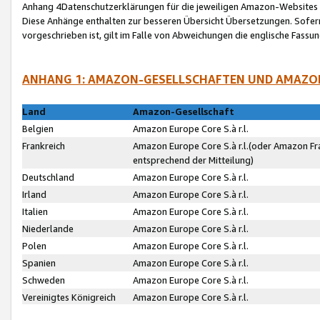
Anhang 4Datenschutzerklärungen für die jeweiligen Amazon-Websites
Diese Anhänge enthalten zur besseren Übersicht Übersetzungen. Sofe
vorgeschrieben ist, gilt im Falle von Abweichungen die englische Fass
ANHANG 1: AMAZON-GESELLSCHAFTEN UND AMAZO
Land
Amazon-Gesellschaft
Belgien
Amazon Europe Core S.à r.l.
Frankreich
Amazon Europe Core S.à r.l.(oder Amazon Fr
entsprechend der Mitteilung)
Deutschland
Amazon Europe Core S.à r.l.
Irland
Amazon Europe Core S.à r.l.
Italien
Amazon Europe Core S.à r.l.
Niederlande
Amazon Europe Core S.à r.l.
Polen
Amazon Europe Core S.à r.l.
Spanien
Amazon Europe Core S.à r.l.
Schweden
Amazon Europe Core S.à r.l.
Vereinigtes Königreich
Amazon Europe Core S.à r.l.