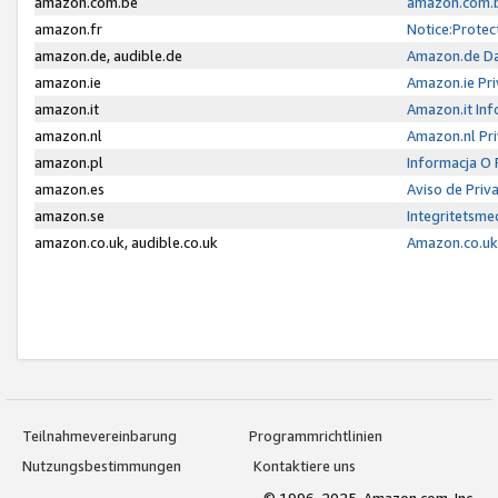
amazon.com.be
amazon.com.b
amazon.fr
Notice:Protec
amazon.de, audible.de
Amazon.de Da
amazon.ie
Amazon.ie Pri
amazon.it
Amazon.it Inf
amazon.nl
Amazon.nl Pri
amazon.pl
Informacja O
amazon.es
Aviso de Priv
amazon.se
Integritetsm
amazon.co.uk, audible.co.uk
Amazon.co.uk 
Teilnahmevereinbarung
Programmrichtlinien
Nutzungsbestimmungen
Kontaktiere uns