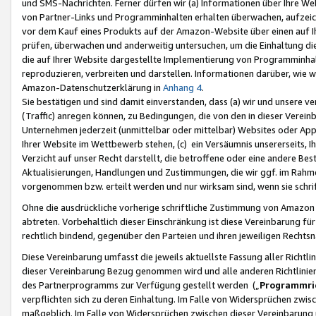
und SMS-Nachrichten. Ferner dürfen wir (a) Informationen über Ihre We
von Partner-Links und Programminhalten erhalten überwachen, aufzei
vor dem Kauf eines Produkts auf der Amazon-Website über einen auf Ih
prüfen, überwachen und anderweitig untersuchen, um die Einhaltung dies
die auf Ihrer Website dargestellte Implementierung von Programminhalt
reproduzieren, verbreiten und darstellen. Informationen darüber, wie w
Amazon-Datenschutzerklärung in
Anhang 4
.
Sie bestätigen und sind damit einverstanden, dass (a) wir und unsere 
(Traffic) anregen können, zu Bedingungen, die von den in dieser Vere
Unternehmen jederzeit (unmittelbar oder mittelbar) Websites oder Appl
Ihrer Website im Wettbewerb stehen, (c) ein Versäumnis unsererseits, I
Verzicht auf unser Recht darstellt, die betroffene oder eine andere B
Aktualisierungen, Handlungen und Zustimmungen, die wir ggf. im Rahme
vorgenommen bzw. erteilt werden und nur wirksam sind, wenn sie schri
Ohne die ausdrückliche vorherige schriftliche Zustimmung von Amazon
abtreten. Vorbehaltlich dieser Einschränkung ist diese Vereinbarung f
rechtlich bindend, gegenüber den Parteien und ihren jeweiligen Rech
Diese Vereinbarung umfasst die jeweils aktuellste Fassung aller Richtli
dieser Vereinbarung Bezug genommen wird und alle anderen Richtlinie
des Partnerprogramms zur Verfügung gestellt werden („
Programmric
verpflichten sich zu deren Einhaltung. Im Falle von Widersprüchen zwi
maßgeblich. Im Falle von Widersprüchen zwischen dieser Vereinbarun