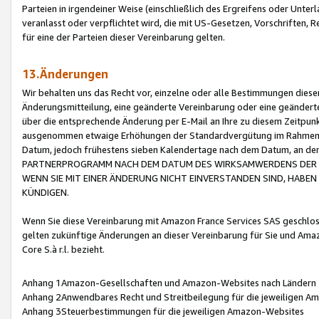
Parteien in irgendeiner Weise (einschließlich des Ergreifens oder Unt
veranlasst oder verpflichtet wird, die mit US-Gesetzen, Vorschriften,
für eine der Parteien dieser Vereinbarung gelten.
13.Änderungen
Wir behalten uns das Recht vor, einzelne oder alle Bestimmungen diese
Änderungsmitteilung, eine geänderte Vereinbarung oder eine geänderte 
über die entsprechende Änderung per E-Mail an Ihre zu diesem Zeitpun
ausgenommen etwaige Erhöhungen der Standardvergütung im Rahmen
Datum, jedoch frühestens sieben Kalendertage nach dem Datum, an de
PARTNERPROGRAMM NACH DEM DATUM DES WIRKSAMWERDENS DER Ä
WENN SIE MIT EINER ÄNDERUNG NICHT EINVERSTANDEN SIND, HABEN S
KÜNDIGEN.
Wenn Sie diese Vereinbarung mit Amazon France Services SAS geschlo
gelten zukünftige Änderungen an dieser Vereinbarung für Sie und Ama
Core S.à r.l. bezieht.
Anhang 1Amazon-Gesellschaften und Amazon-Websites nach Ländern
Anhang 2Anwendbares Recht und Streitbeilegung für die jeweiligen 
Anhang 3Steuerbestimmungen für die jeweiligen Amazon-Websites