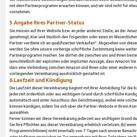
mit dem Partnerprogramm erwarten können, und wir sind nicht für etwa
vornehmen.
5.Angabe Ihres Partner-Status
Sie müssen auf Ihrer Website bzw. an jeder anderen Stelle, an der Am
genehmigt, klar und deutlich den folgenden oder einen im Wesentlichen
Partner verdiene ich an qualifizierten Verkäufen“. Abgesehen von die
werden Sie ohne unsere vorherige schriftliche Zustimmung keine weite
Partnerprogramm machen. Sie dürfen die zwischen uns und Ihnen best
(einschließlich der expliziten oder impliziten Aussage, dass Amazon Si
dass eine Verbindung zwischen Amazon und Ihnen oder einer anderen natü
vorliegenden Vereinbarung ausdrücklich gestattet ist.
6.Laufzeit und Kündigung
Die Laufzeit dieser Vereinbarung beginnt mit Ihrer Anmeldung für die 
jederzeit ordentlich oder aus wichtigem Grund durch schriftliche Kündi
automatisch und unter Ausschluss des Gerichtswegs), wobei eine solch
können kündigen, indem Sie sich über die Partner-Website in Ihrem Ko
auswählen.
Ferner können wir diese Vereinbarung jederzeit aus wichtigem Grund dur
Sie Ihre Pflichten aus dieser Vereinbarung erheblich verletzen; (b) wen
Programmrichtlinien) nicht innerhalb von 7 Tagen nach unserer Benachr
oder Haftungsansprüchen im Zusammenhang mit Ihrer Teilnahme am Pa