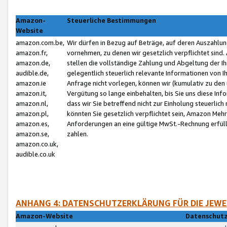
Amazon-
Steuerliche Bestimmungen
Website
amazon.com.be,
Wir dürfen in Bezug auf Beträge, auf deren Auszahlun
amazon.fr,
vornehmen, zu denen wir gesetzlich verpflichtet sind
amazon.de,
stellen die vollständige Zahlung und Abgeltung der 
audible.de,
gelegentlich steuerlich relevante Informationen von I
amazon.ie
Anfrage nicht vorlegen, können wir (kumulativ zu de
amazon.it,
Vergütung so lange einbehalten, bis Sie uns diese Inf
amazon.nl,
dass wir Sie betreffend nicht zur Einholung steuerlich 
amazon.pl,
könnten Sie gesetzlich verpflichtet sein, Amazon Meh
amazon.es,
Anforderungen an eine gültige MwSt.-Rechnung erfüllt
amazon.se,
zahlen.
amazon.co.uk,
audible.co.uk
ANHANG 4: DATENSCHUTZERKLÄRUNG FÜR DIE JEWE
Amazon-Website
Datenschutz