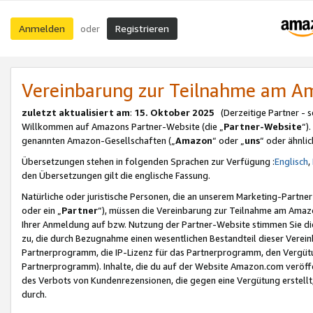
Anmelden
Registrieren
oder
Vereinbarung zur Teilnahme am 
zuletzt aktualisiert am
:
15. Oktober 2025
(Derzeitige Partner - 
Willkommen auf Amazons Partner-Website (die „
Partner-Website
“)
genannten Amazon-Gesellschaften („
Amazon
“ oder „
uns
“ oder ähnli
Übersetzungen stehen in folgenden Sprachen zur Verfügung :
Englisch
,
den Übersetzungen gilt die englische Fassung.
Natürliche oder juristische Personen, die an unserem Marketing-Partn
oder ein „
Partner
“), müssen die Vereinbarung zur Teilnahme am Ama
Ihrer Anmeldung auf bzw. Nutzung der Partner-Website stimmen Sie die
zu, die durch Bezugnahme einen wesentlichen Bestandteil dieser Verei
Partnerprogramm, die IP-Lizenz für das Partnerprogramm, den Vergütu
Partnerprogramm). Inhalte, die du auf der Website Amazon.com veröffe
des Verbots von Kundenrezensionen, die gegen eine Vergütung erstellt, 
durch.