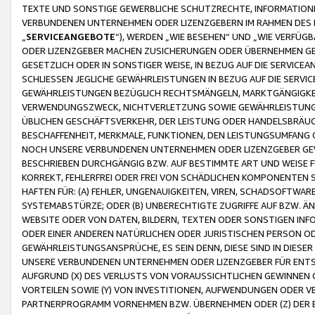
TEXTE UND SONSTIGE GEWERBLICHE SCHUTZRECHTE, INFORMATIONE
VERBUNDENEN UNTERNEHMEN ODER LIZENZGEBERN IM RAHMEN DES
„
SERVICEANGEBOTE
“), WERDEN „WIE BESEHEN“ UND „WIE VERFÜ
ODER LIZENZGEBER MACHEN ZUSICHERUNGEN ODER ÜBERNEHMEN GEW
GESETZLICH ODER IN SONSTIGER WEISE, IN BEZUG AUF DIE SERVI
SCHLIESSEN JEGLICHE GEWÄHRLEISTUNGEN IN BEZUG AUF DIE SERVI
GEWÄHRLEISTUNGEN BEZÜGLICH RECHTSMÄNGELN, MARKTGÄNGIGKEIT
VERWENDUNGSZWECK, NICHTVERLETZUNG SOWIE GEWÄHRLEISTUNGEN 
ÜBLICHEN GESCHÄFTSVERKEHR, DER LEISTUNG ODER HANDELSBRÄUCH
BESCHAFFENHEIT, MERKMALE, FUNKTIONEN, DEN LEISTUNGSUMFANG 
NOCH UNSERE VERBUNDENEN UNTERNEHMEN ODER LIZENZGEBER GEWÄ
BESCHRIEBEN DURCHGÄNGIG BZW. AUF BESTIMMTE ART UND WEISE
KORREKT, FEHLERFREI ODER FREI VON SCHÄDLICHEN KOMPONENTEN
HAFTEN FÜR: (A) FEHLER, UNGENAUIGKEITEN, VIREN, SCHADSOFTW
SYSTEMABSTÜRZE; ODER (B) UNBERECHTIGTE ZUGRIFFE AUF BZW. 
WEBSITE ODER VON DATEN, BILDERN, TEXTEN ODER SONSTIGEN INF
ODER EINER ANDEREN NATÜRLICHEN ODER JURISTISCHEN PERSON OD
GEWÄHRLEISTUNGSANSPRÜCHE, ES SEIN DENN, DIESE SIND IN DIES
UNSERE VERBUNDENEN UNTERNEHMEN ODER LIZENZGEBER FÜR EN
AUFGRUND (X) DES VERLUSTS VON VORAUSSICHTLICHEN GEWINNEN
VORTEILEN SOWIE (Y) VON INVESTITIONEN, AUFWENDUNGEN ODER VE
PARTNERPROGRAMM VORNEHMEN BZW. ÜBERNEHMEN ODER (Z) DER 