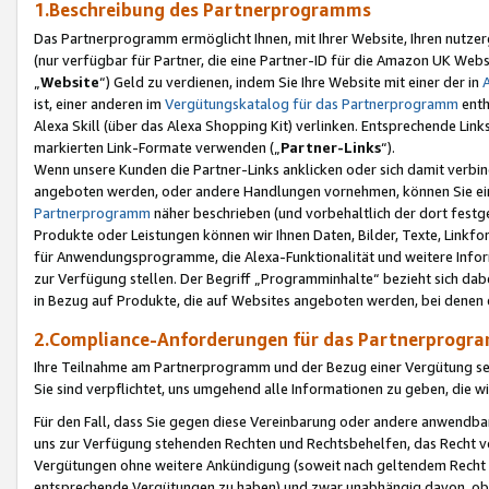
1.Beschreibung des Partnerprogramms
Das Partnerprogramm ermöglicht Ihnen, mit Ihrer Website, Ihren nutzer
(nur verfügbar für Partner, die eine Partner-ID für die Amazon UK We
„
Website
“) Geld zu verdienen, indem Sie Ihre Website mit einer der in
ist, einer anderen im
Vergütungskatalog für das Partnerprogramm
enth
Alexa Skill (über das Alexa Shopping Kit) verlinken. Entsprechende Lin
markierten Link-Formate verwenden („
Partner-Links
“).
Wenn unsere Kunden die Partner-Links anklicken oder sich damit verbi
angeboten werden, oder andere Handlungen vornehmen, können Sie eine
Partnerprogramm
näher beschrieben (und vorbehaltlich der dort festg
Produkte oder Leistungen können wir Ihnen Daten, Bilder, Texte, Linkfo
für Anwendungsprogramme, die Alexa-Funktionalität und weitere Inf
zur Verfügung stellen. Der Begriff „Programminhalte“ bezieht sich dabe
in Bezug auf Produkte, die auf Websites angeboten werden, bei denen 
2.Compliance-Anforderungen für das Partnerprog
Ihre Teilnahme am Partnerprogramm und der Bezug einer Vergütung setz
Sie sind verpflichtet, uns umgehend alle Informationen zu geben, die w
Für den Fall, dass Sie gegen diese Vereinbarung oder andere anwendba
uns zur Verfügung stehenden Rechten und Rechtsbehelfen, das Recht vo
Vergütungen ohne weitere Ankündigung (soweit nach geltendem Recht z
entsprechende Vergütungen zu haben) und zwar unabhängig davon, ob 