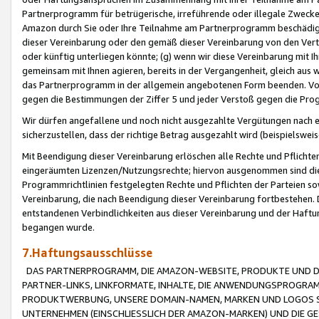
Partnerprogramm für betrügerische, irreführende oder illegale Zwecke
Amazon durch Sie oder Ihre Teilnahme am Partnerprogramm beschädig
dieser Vereinbarung oder den gemäß dieser Vereinbarung von den Vertr
oder künftig unterliegen könnte; (g) wenn wir diese Vereinbarung mit I
gemeinsam mit Ihnen agieren, bereits in der Vergangenheit, gleich aus
das Partnerprogramm in der allgemein angebotenen Form beenden. Vors
gegen die Bestimmungen der Ziffer 5 und jeder Verstoß gegen die Prog
Wir dürfen angefallene und noch nicht ausgezahlte Vergütungen nach 
sicherzustellen, dass der richtige Betrag ausgezahlt wird (beispielsw
Mit Beendigung dieser Vereinbarung erlöschen alle Rechte und Pflichte
eingeräumten Lizenzen/Nutzungsrechte; hiervon ausgenommen sind die in 
Programmrichtlinien festgelegten Rechte und Pflichten der Parteien sow
Vereinbarung, die nach Beendigung dieser Vereinbarung fortbestehen. D
entstandenen Verbindlichkeiten aus dieser Vereinbarung und der Haft
begangen wurde.
7.Haftungsausschlüsse
DAS PARTNERPROGRAMM, DIE AMAZON-WEBSITE, PRODUKTE UND DI
PARTNER-LINKS, LINKFORMATE, INHALTE, DIE ANWENDUNGSPROGR
PRODUKTWERBUNG, UNSERE DOMAIN-NAMEN, MARKEN UND LOGOS S
UNTERNEHMEN (EINSCHLIESSLICH DER AMAZON-MARKEN) UND DIE GE