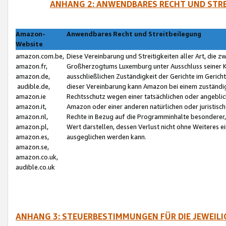
ANHANG 2: ANWENDBARES RECHT UND STRE
Amazon-
Anwendbares Recht und Streitbeilegung
Website
amazon.com.be,
Diese Vereinbarung und Streitigkeiten aller Art, die 
amazon.fr,
Großherzogtums Luxemburg unter Ausschluss seiner Kol
amazon.de,
ausschließlichen Zuständigkeit der Gerichte im Geri
audible.de,
dieser Vereinbarung kann Amazon bei einem zuständig
amazon.ie
Rechtsschutz wegen einer tatsächlichen oder angebli
amazon.it,
Amazon oder einer anderen natürlichen oder juristisc
amazon.nl,
Rechte in Bezug auf die Programminhalte besonderer,
amazon.pl,
Wert darstellen, dessen Verlust nicht ohne Weiteres e
amazon.es,
ausgeglichen werden kann.
amazon.se,
amazon.co.uk,
audible.co.uk
ANHANG 3: STEUERBESTIMMUNGEN FÜR DIE JEWEIL