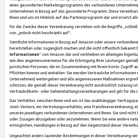
eines gesonderten Marketingprogramms des verbundenen Unternehmens
Unternehmen in Bezug auf das gesonderte Programm. Diese Vereinbarung
Ihnen und uns im Hinblick auf das Partnerprogramm dar und ersetzt al
Für die Zwecke dieser Vereinbarung verstehen sich die Begriffe „schließ
von „jedoch nicht beschränkt auf“.
Sämtliche Informationen in Bezug auf Amazon oder unsere verbunde
bereitstellen oder zugänglich machen und die nicht öffentlich bekannt bz
Informationen
“ von Amazon dar und verbleiben im alleinigen Eigent
wie dies angemessenerweise für die Erbringung Ihrer Leistungen gemäß d
juristischen Personen, die im Zusammenhang mit Ihrem Konto Zugriff au
Pflichten kennen und einhalten. Sie werden Vertrauliche Informationen 
Unternehmen) weitergeben und alle angemessenen Maßnahmen ergreifen
schützen, die gemäß dieser Vereinbarung nicht ausdrücklich zulässig is
Vertraulichkeits- oder Geheimhaltungsvereinbarungen und gilt für die
Das Verhältnis zwischen Ihnen und uns ist das unabhängiger Vertragspa
Joint-Venture, ein Vertretungsverhältnis, eine Franchisevereinbarung, 
unseren jeweiligen verbundenen Unternehmen und Ihnen. Sie sind ni
oder Zusagen abzugeben oder anzunehmen. Wenn Sie eine andere natürli
ermöglichen, Handlungen in Bezug auf den Gegenstand dieser Vereinbar
Ungeachtet anders lautender Bestimmungen in dieser Vereinbarung wird