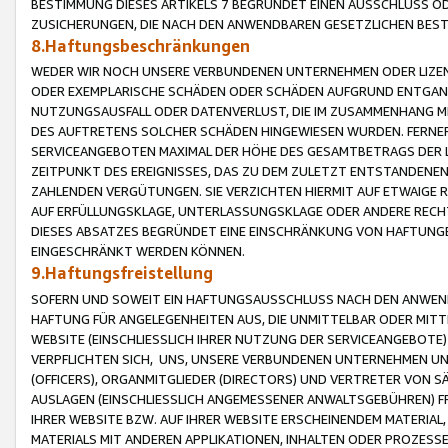
BESTIMMUNG DIESES ARTIKELS 7 BEGRÜNDET EINEN AUSSCHLUSS 
ZUSICHERUNGEN, DIE NACH DEN ANWENDBAREN GESETZLICHEN BE
8.Haftungsbeschränkungen
WEDER WIR NOCH UNSERE VERBUNDENEN UNTERNEHMEN ODER LIZEN
ODER EXEMPLARISCHE SCHÄDEN ODER SCHÄDEN AUFGRUND ENTGANG
NUTZUNGSAUSFALL ODER DATENVERLUST, DIE IM ZUSAMMENHANG MI
DES AUFTRETENS SOLCHER SCHÄDEN HINGEWIESEN WURDEN. FERN
SERVICEANGEBOTEN MAXIMAL DER HÖHE DES GESAMTBETRAGS DER 
ZEITPUNKT DES EREIGNISSES, DAS ZU DEM ZULETZT ENTSTANDENE
ZAHLENDEN VERGÜTUNGEN. SIE VERZICHTEN HIERMIT AUF ETWAIGE 
AUF ERFÜLLUNGSKLAGE, UNTERLASSUNGSKLAGE ODER ANDERE RECHT
DIESES ABSATZES BEGRÜNDET EINE EINSCHRÄNKUNG VON HAFTUNG
EINGESCHRÄNKT WERDEN KÖNNEN.
9.Haftungsfreistellung
SOFERN UND SOWEIT EIN HAFTUNGSAUSSCHLUSS NACH DEN ANWENDB
HAFTUNG FÜR ANGELEGENHEITEN AUS, DIE UNMITTELBAR ODER MITT
WEBSITE (EINSCHLIESSLICH IHRER NUTZUNG DER SERVICEANGEBOTE)
VERPFLICHTEN SICH, UNS, UNSERE VERBUNDENEN UNTERNEHMEN UN
(OFFICERS), ORGANMITGLIEDER (DIRECTORS) UND VERTRETER VON 
AUSLAGEN (EINSCHLIESSLICH ANGEMESSENER ANWALTSGEBÜHREN) FR
IHRER WEBSITE BZW. AUF IHRER WEBSITE ERSCHEINENDEM MATERIAL
MATERIALS MIT ANDEREN APPLIKATIONEN, INHALTEN ODER PROZESSE