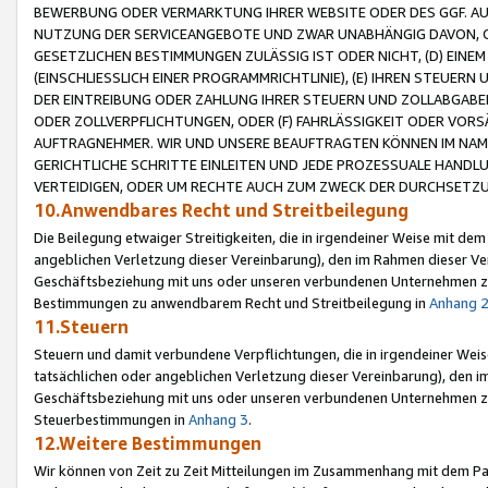
BEWERBUNG ODER VERMARKTUNG IHRER WEBSITE ODER DES GGF. AUF 
NUTZUNG DER SERVICEANGEBOTE UND ZWAR UNABHÄNGIG DAVON, O
GESETZLICHEN BESTIMMUNGEN ZULÄSSIG IST ODER NICHT, (D) EINE
(EINSCHLIESSLICH EINER PROGRAMMRICHTLINIE), (E) IHREN STEUER
DER EINTREIBUNG ODER ZAHLUNG IHRER STEUERN UND ZOLLABGAB
ODER ZOLLVERPFLICHTUNGEN, ODER (F) FAHRLÄSSIGKEIT ODER VORS
AUFTRAGNEHMER. WIR UND UNSERE BEAUFTRAGTEN KÖNNEN IM NAME
GERICHTLICHE SCHRITTE EINLEITEN UND JEDE PROZESSUALE HAND
VERTEIDIGEN, ODER UM RECHTE AUCH ZUM ZWECK DER DURCHSETZU
10.Anwendbares Recht und Streitbeilegung
Die Beilegung etwaiger Streitigkeiten, die in irgendeiner Weise mit de
angeblichen Verletzung dieser Vereinbarung), den im Rahmen dieser Ve
Geschäftsbeziehung mit uns oder unseren verbundenen Unternehmen zu
Bestimmungen zu anwendbarem Recht und Streitbeilegung in
Anhang 
11.Steuern
Steuern und damit verbundene Verpflichtungen, die in irgendeiner Wei
tatsächlichen oder angeblichen Verletzung dieser Vereinbarung), den 
Geschäftsbeziehung mit uns oder unseren verbundenen Unternehmen z
Steuerbestimmungen in
Anhang 3
.
12.Weitere Bestimmungen
Wir können von Zeit zu Zeit Mitteilungen im Zusammenhang mit dem Par