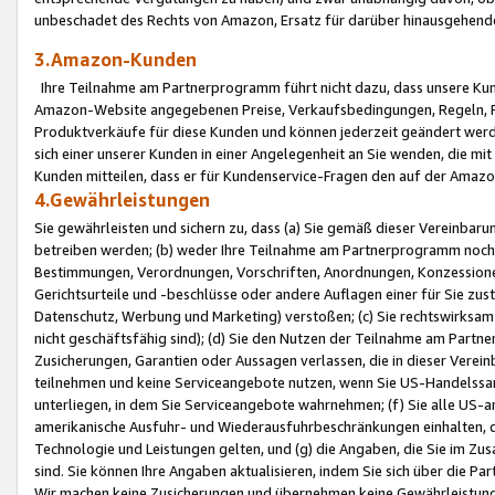
unbeschadet des Rechts von Amazon, Ersatz für darüber hinausgehen
3.Amazon-Kunden
Ihre Teilnahme am Partnerprogramm führt nicht dazu, dass unsere Kun
Amazon-Website angegebenen Preise, Verkaufsbedingungen, Regeln, Ri
Produktverkäufe für diese Kunden und können jederzeit geändert werde
sich einer unserer Kunden in einer Angelegenheit an Sie wenden, die 
Kunden mitteilen, dass er für Kundenservice-Fragen den auf der Ama
4.Gewährleistungen
Sie gewährleisten und sichern zu, dass (a) Sie gemäß dieser Vereinba
betreiben werden; (b) weder Ihre Teilnahme am Partnerprogramm noch d
Bestimmungen, Verordnungen, Vorschriften, Anordnungen, Konzessionen,
Gerichtsurteile und -beschlüsse oder andere Auflagen einer für Sie zu
Datenschutz, Werbung und Marketing) verstoßen; (c) Sie rechtswirksam 
nicht geschäftsfähig sind); (d) Sie den Nutzen der Teilnahme am Partne
Zusicherungen, Garantien oder Aussagen verlassen, die in dieser Verein
teilnehmen und keine Serviceangebote nutzen, wenn Sie US-Handelssa
unterliegen, in dem Sie Serviceangebote wahrnehmen; (f) Sie alle US
amerikanische Ausfuhr- und Wiederausfuhrbeschränkungen einhalten, 
Technologie und Leistungen gelten, und (g) die Angaben, die Sie im 
sind. Sie können Ihre Angaben aktualisieren, indem Sie sich über die 
Wir machen keine Zusicherungen und übernehmen keine Gewährleistun