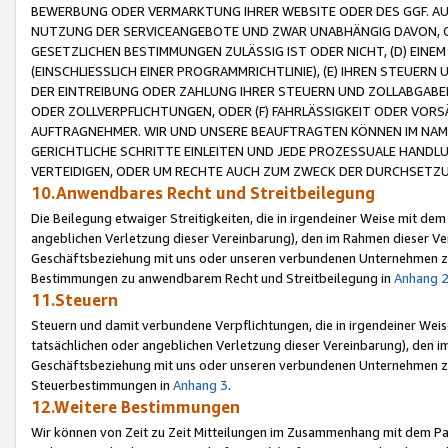
BEWERBUNG ODER VERMARKTUNG IHRER WEBSITE ODER DES GGF. AUF 
NUTZUNG DER SERVICEANGEBOTE UND ZWAR UNABHÄNGIG DAVON, O
GESETZLICHEN BESTIMMUNGEN ZULÄSSIG IST ODER NICHT, (D) EINE
(EINSCHLIESSLICH EINER PROGRAMMRICHTLINIE), (E) IHREN STEUER
DER EINTREIBUNG ODER ZAHLUNG IHRER STEUERN UND ZOLLABGAB
ODER ZOLLVERPFLICHTUNGEN, ODER (F) FAHRLÄSSIGKEIT ODER VORS
AUFTRAGNEHMER. WIR UND UNSERE BEAUFTRAGTEN KÖNNEN IM NAME
GERICHTLICHE SCHRITTE EINLEITEN UND JEDE PROZESSUALE HAND
VERTEIDIGEN, ODER UM RECHTE AUCH ZUM ZWECK DER DURCHSETZU
10.Anwendbares Recht und Streitbeilegung
Die Beilegung etwaiger Streitigkeiten, die in irgendeiner Weise mit de
angeblichen Verletzung dieser Vereinbarung), den im Rahmen dieser Ve
Geschäftsbeziehung mit uns oder unseren verbundenen Unternehmen zu
Bestimmungen zu anwendbarem Recht und Streitbeilegung in
Anhang 
11.Steuern
Steuern und damit verbundene Verpflichtungen, die in irgendeiner Wei
tatsächlichen oder angeblichen Verletzung dieser Vereinbarung), den 
Geschäftsbeziehung mit uns oder unseren verbundenen Unternehmen z
Steuerbestimmungen in
Anhang 3
.
12.Weitere Bestimmungen
Wir können von Zeit zu Zeit Mitteilungen im Zusammenhang mit dem Par