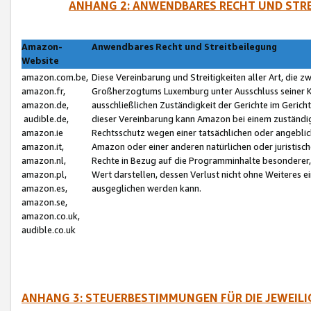
ANHANG 2: ANWENDBARES RECHT UND STRE
Amazon-
Anwendbares Recht und Streitbeilegung
Website
amazon.com.be,
Diese Vereinbarung und Streitigkeiten aller Art, die 
amazon.fr,
Großherzogtums Luxemburg unter Ausschluss seiner Kol
amazon.de,
ausschließlichen Zuständigkeit der Gerichte im Geri
audible.de,
dieser Vereinbarung kann Amazon bei einem zuständig
amazon.ie
Rechtsschutz wegen einer tatsächlichen oder angebli
amazon.it,
Amazon oder einer anderen natürlichen oder juristisc
amazon.nl,
Rechte in Bezug auf die Programminhalte besonderer,
amazon.pl,
Wert darstellen, dessen Verlust nicht ohne Weiteres e
amazon.es,
ausgeglichen werden kann.
amazon.se,
amazon.co.uk,
audible.co.uk
ANHANG 3: STEUERBESTIMMUNGEN FÜR DIE JEWEIL