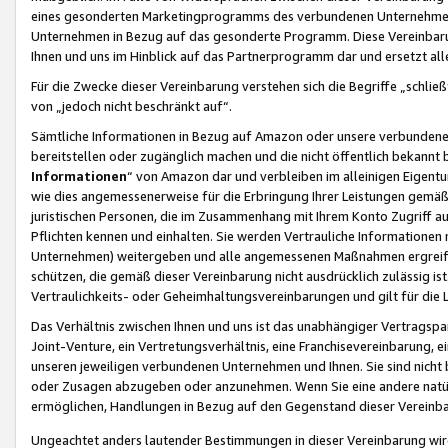
eines gesonderten Marketingprogramms des verbundenen Unternehmens
Unternehmen in Bezug auf das gesonderte Programm. Diese Vereinbarung
Ihnen und uns im Hinblick auf das Partnerprogramm dar und ersetzt al
Für die Zwecke dieser Vereinbarung verstehen sich die Begriffe „schließ
von „jedoch nicht beschränkt auf“.
Sämtliche Informationen in Bezug auf Amazon oder unsere verbunde
bereitstellen oder zugänglich machen und die nicht öffentlich bekannt bz
Informationen
“ von Amazon dar und verbleiben im alleinigen Eigent
wie dies angemessenerweise für die Erbringung Ihrer Leistungen gemäß d
juristischen Personen, die im Zusammenhang mit Ihrem Konto Zugriff au
Pflichten kennen und einhalten. Sie werden Vertrauliche Informationen 
Unternehmen) weitergeben und alle angemessenen Maßnahmen ergreifen
schützen, die gemäß dieser Vereinbarung nicht ausdrücklich zulässig is
Vertraulichkeits- oder Geheimhaltungsvereinbarungen und gilt für die
Das Verhältnis zwischen Ihnen und uns ist das unabhängiger Vertragspa
Joint-Venture, ein Vertretungsverhältnis, eine Franchisevereinbarung, 
unseren jeweiligen verbundenen Unternehmen und Ihnen. Sie sind ni
oder Zusagen abzugeben oder anzunehmen. Wenn Sie eine andere natürli
ermöglichen, Handlungen in Bezug auf den Gegenstand dieser Vereinbar
Ungeachtet anders lautender Bestimmungen in dieser Vereinbarung wird