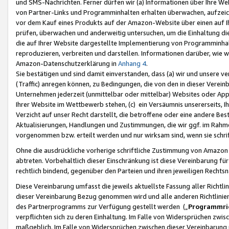
und SMS-Nachrichten. Ferner dürfen wir (a) Informationen über Ihre We
von Partner-Links und Programminhalten erhalten überwachen, aufzei
vor dem Kauf eines Produkts auf der Amazon-Website über einen auf Ih
prüfen, überwachen und anderweitig untersuchen, um die Einhaltung dies
die auf Ihrer Website dargestellte Implementierung von Programminhalt
reproduzieren, verbreiten und darstellen. Informationen darüber, wie w
Amazon-Datenschutzerklärung in
Anhang 4
.
Sie bestätigen und sind damit einverstanden, dass (a) wir und unsere 
(Traffic) anregen können, zu Bedingungen, die von den in dieser Vere
Unternehmen jederzeit (unmittelbar oder mittelbar) Websites oder Appl
Ihrer Website im Wettbewerb stehen, (c) ein Versäumnis unsererseits, I
Verzicht auf unser Recht darstellt, die betroffene oder eine andere B
Aktualisierungen, Handlungen und Zustimmungen, die wir ggf. im Rahme
vorgenommen bzw. erteilt werden und nur wirksam sind, wenn sie schri
Ohne die ausdrückliche vorherige schriftliche Zustimmung von Amazon
abtreten. Vorbehaltlich dieser Einschränkung ist diese Vereinbarung f
rechtlich bindend, gegenüber den Parteien und ihren jeweiligen Rech
Diese Vereinbarung umfasst die jeweils aktuellste Fassung aller Richtli
dieser Vereinbarung Bezug genommen wird und alle anderen Richtlinie
des Partnerprogramms zur Verfügung gestellt werden („
Programmric
verpflichten sich zu deren Einhaltung. Im Falle von Widersprüchen zwi
maßgeblich. Im Falle von Widersprüchen zwischen dieser Vereinbarun