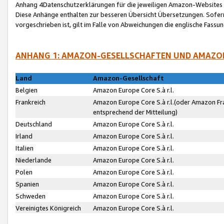
Anhang 4Datenschutzerklärungen für die jeweiligen Amazon-Websites
Diese Anhänge enthalten zur besseren Übersicht Übersetzungen. Sofe
vorgeschrieben ist, gilt im Falle von Abweichungen die englische Fass
ANHANG 1: AMAZON-GESELLSCHAFTEN UND AMAZO
Land
Amazon-Gesellschaft
Belgien
Amazon Europe Core S.à r.l.
Frankreich
Amazon Europe Core S.à r.l.(oder Amazon Fr
entsprechend der Mitteilung)
Deutschland
Amazon Europe Core S.à r.l.
Irland
Amazon Europe Core S.à r.l.
Italien
Amazon Europe Core S.à r.l.
Niederlande
Amazon Europe Core S.à r.l.
Polen
Amazon Europe Core S.à r.l.
Spanien
Amazon Europe Core S.à r.l.
Schweden
Amazon Europe Core S.à r.l.
Vereinigtes Königreich
Amazon Europe Core S.à r.l.