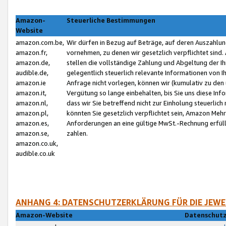
Amazon-
Steuerliche Bestimmungen
Website
amazon.com.be,
Wir dürfen in Bezug auf Beträge, auf deren Auszahlun
amazon.fr,
vornehmen, zu denen wir gesetzlich verpflichtet sind
amazon.de,
stellen die vollständige Zahlung und Abgeltung der 
audible.de,
gelegentlich steuerlich relevante Informationen von I
amazon.ie
Anfrage nicht vorlegen, können wir (kumulativ zu de
amazon.it,
Vergütung so lange einbehalten, bis Sie uns diese Inf
amazon.nl,
dass wir Sie betreffend nicht zur Einholung steuerlich 
amazon.pl,
könnten Sie gesetzlich verpflichtet sein, Amazon Meh
amazon.es,
Anforderungen an eine gültige MwSt.-Rechnung erfüllt
amazon.se,
zahlen.
amazon.co.uk,
audible.co.uk
ANHANG 4: DATENSCHUTZERKLÄRUNG FÜR DIE JEWE
Amazon-Website
Datenschutz