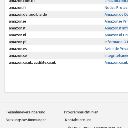
amazon.com.be
amazon.com.b
amazon.fr
Notice:Protec
amazon.de, audible.de
Amazon.de Da
amazon.ie
Amazon.ie Pri
amazon.it
Amazon.it Inf
amazon.nl
Amazon.nl Pri
amazon.pl
Informacja O
amazon.es
Aviso de Priv
amazon.se
Integritetsm
amazon.co.uk, audible.co.uk
Amazon.co.uk 
Teilnahmevereinbarung
Programmrichtlinien
Nutzungsbestimmungen
Kontaktiere uns