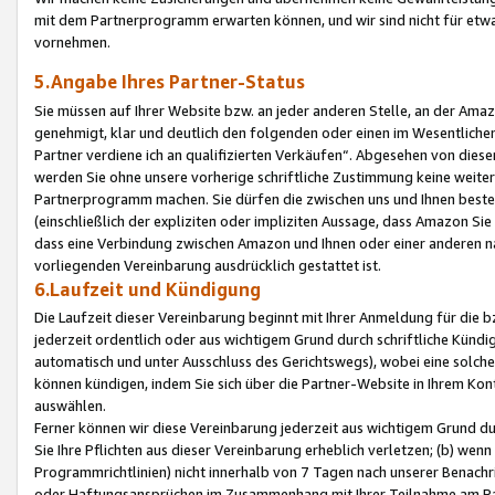
mit dem Partnerprogramm erwarten können, und wir sind nicht für etwa
vornehmen.
5.Angabe Ihres Partner-Status
Sie müssen auf Ihrer Website bzw. an jeder anderen Stelle, an der Am
genehmigt, klar und deutlich den folgenden oder einen im Wesentlichen
Partner verdiene ich an qualifizierten Verkäufen“. Abgesehen von die
werden Sie ohne unsere vorherige schriftliche Zustimmung keine weite
Partnerprogramm machen. Sie dürfen die zwischen uns und Ihnen best
(einschließlich der expliziten oder impliziten Aussage, dass Amazon Si
dass eine Verbindung zwischen Amazon und Ihnen oder einer anderen natü
vorliegenden Vereinbarung ausdrücklich gestattet ist.
6.Laufzeit und Kündigung
Die Laufzeit dieser Vereinbarung beginnt mit Ihrer Anmeldung für die 
jederzeit ordentlich oder aus wichtigem Grund durch schriftliche Kündi
automatisch und unter Ausschluss des Gerichtswegs), wobei eine solch
können kündigen, indem Sie sich über die Partner-Website in Ihrem Ko
auswählen.
Ferner können wir diese Vereinbarung jederzeit aus wichtigem Grund dur
Sie Ihre Pflichten aus dieser Vereinbarung erheblich verletzen; (b) wen
Programmrichtlinien) nicht innerhalb von 7 Tagen nach unserer Benachr
oder Haftungsansprüchen im Zusammenhang mit Ihrer Teilnahme am Pa