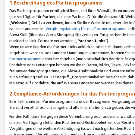
1.Beschreibung des Partnerprogramms
Das Partnerprogramm ermöglicht Ihnen, mit Ihrer Website, Ihren nutzer
(nur verfügbar für Partner, die eine Partner-ID für die Amazon UK We
„
Website
“) Geld zu verdienen, indem Sie Ihre Website mit einer der in
ist, einer anderen im
Vergütungskatalog für das Partnerprogramm
enth
Alexa Skill (über das Alexa Shopping Kit) verlinken. Entsprechende Lin
markierten Link-Formate verwenden („
Partner-Links
“).
Wenn unsere Kunden die Partner-Links anklicken oder sich damit verbi
angeboten werden, oder andere Handlungen vornehmen, können Sie eine
Partnerprogramm
näher beschrieben (und vorbehaltlich der dort festg
Produkte oder Leistungen können wir Ihnen Daten, Bilder, Texte, Linkfo
für Anwendungsprogramme, die Alexa-Funktionalität und weitere Inf
zur Verfügung stellen. Der Begriff „Programminhalte“ bezieht sich dabe
in Bezug auf Produkte, die auf Websites angeboten werden, bei denen 
2.Compliance-Anforderungen für das Partnerprog
Ihre Teilnahme am Partnerprogramm und der Bezug einer Vergütung setz
Sie sind verpflichtet, uns umgehend alle Informationen zu geben, die w
Für den Fall, dass Sie gegen diese Vereinbarung oder andere anwendba
uns zur Verfügung stehenden Rechten und Rechtsbehelfen, das Recht vo
Vergütungen ohne weitere Ankündigung (soweit nach geltendem Recht z
entsprechende Vergütungen zu haben) und zwar unabhängig davon, ob 