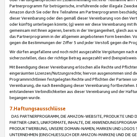
Partnerprogramm für betrügerische, irreführende oder illegale Zwecke
Amazon durch Sie oder Ihre Teilnahme am Partnerprogramm beschädig
dieser Vereinbarung oder den gemäß dieser Vereinbarung von den Vertr
oder künftig unterliegen könnte; (g) wenn wir diese Vereinbarung mit I
gemeinsam mit Ihnen agieren, bereits in der Vergangenheit, gleich aus
das Partnerprogramm in der allgemein angebotenen Form beenden. Vors
gegen die Bestimmungen der Ziffer 5 und jeder Verstoß gegen die Prog
Wir dürfen angefallene und noch nicht ausgezahlte Vergütungen nach 
sicherzustellen, dass der richtige Betrag ausgezahlt wird (beispielsw
Mit Beendigung dieser Vereinbarung erlöschen alle Rechte und Pflichte
eingeräumten Lizenzen/Nutzungsrechte; hiervon ausgenommen sind die in 
Programmrichtlinien festgelegten Rechte und Pflichten der Parteien sow
Vereinbarung, die nach Beendigung dieser Vereinbarung fortbestehen. D
entstandenen Verbindlichkeiten aus dieser Vereinbarung und der Haft
begangen wurde.
7.Haftungsausschlüsse
DAS PARTNERPROGRAMM, DIE AMAZON-WEBSITE, PRODUKTE UND DI
PARTNER-LINKS, LINKFORMATE, INHALTE, DIE ANWENDUNGSPROGR
PRODUKTWERBUNG, UNSERE DOMAIN-NAMEN, MARKEN UND LOGOS S
UNTERNEHMEN (EINSCHLIESSLICH DER AMAZON-MARKEN) UND DIE GE