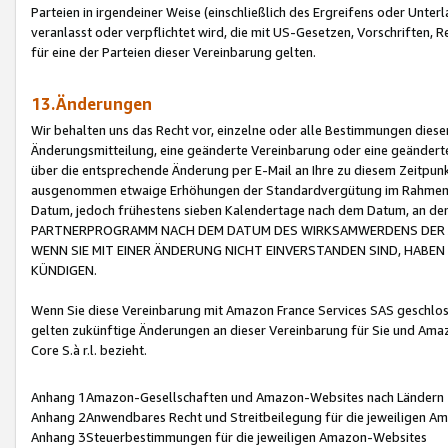
Parteien in irgendeiner Weise (einschließlich des Ergreifens oder Unt
veranlasst oder verpflichtet wird, die mit US-Gesetzen, Vorschriften,
für eine der Parteien dieser Vereinbarung gelten.
13.Änderungen
Wir behalten uns das Recht vor, einzelne oder alle Bestimmungen diese
Änderungsmitteilung, eine geänderte Vereinbarung oder eine geänderte 
über die entsprechende Änderung per E-Mail an Ihre zu diesem Zeitpun
ausgenommen etwaige Erhöhungen der Standardvergütung im Rahmen
Datum, jedoch frühestens sieben Kalendertage nach dem Datum, an de
PARTNERPROGRAMM NACH DEM DATUM DES WIRKSAMWERDENS DER Ä
WENN SIE MIT EINER ÄNDERUNG NICHT EINVERSTANDEN SIND, HABEN S
KÜNDIGEN.
Wenn Sie diese Vereinbarung mit Amazon France Services SAS geschlo
gelten zukünftige Änderungen an dieser Vereinbarung für Sie und Ama
Core S.à r.l. bezieht.
Anhang 1Amazon-Gesellschaften und Amazon-Websites nach Ländern
Anhang 2Anwendbares Recht und Streitbeilegung für die jeweiligen 
Anhang 3Steuerbestimmungen für die jeweiligen Amazon-Websites