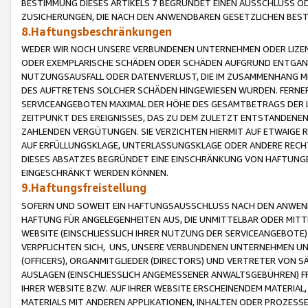
BESTIMMUNG DIESES ARTIKELS 7 BEGRÜNDET EINEN AUSSCHLUSS 
ZUSICHERUNGEN, DIE NACH DEN ANWENDBAREN GESETZLICHEN BE
8.Haftungsbeschränkungen
WEDER WIR NOCH UNSERE VERBUNDENEN UNTERNEHMEN ODER LIZEN
ODER EXEMPLARISCHE SCHÄDEN ODER SCHÄDEN AUFGRUND ENTGANG
NUTZUNGSAUSFALL ODER DATENVERLUST, DIE IM ZUSAMMENHANG MI
DES AUFTRETENS SOLCHER SCHÄDEN HINGEWIESEN WURDEN. FERN
SERVICEANGEBOTEN MAXIMAL DER HÖHE DES GESAMTBETRAGS DER 
ZEITPUNKT DES EREIGNISSES, DAS ZU DEM ZULETZT ENTSTANDENE
ZAHLENDEN VERGÜTUNGEN. SIE VERZICHTEN HIERMIT AUF ETWAIGE 
AUF ERFÜLLUNGSKLAGE, UNTERLASSUNGSKLAGE ODER ANDERE RECHT
DIESES ABSATZES BEGRÜNDET EINE EINSCHRÄNKUNG VON HAFTUNG
EINGESCHRÄNKT WERDEN KÖNNEN.
9.Haftungsfreistellung
SOFERN UND SOWEIT EIN HAFTUNGSAUSSCHLUSS NACH DEN ANWENDB
HAFTUNG FÜR ANGELEGENHEITEN AUS, DIE UNMITTELBAR ODER MITT
WEBSITE (EINSCHLIESSLICH IHRER NUTZUNG DER SERVICEANGEBOTE)
VERPFLICHTEN SICH, UNS, UNSERE VERBUNDENEN UNTERNEHMEN UN
(OFFICERS), ORGANMITGLIEDER (DIRECTORS) UND VERTRETER VON 
AUSLAGEN (EINSCHLIESSLICH ANGEMESSENER ANWALTSGEBÜHREN) FR
IHRER WEBSITE BZW. AUF IHRER WEBSITE ERSCHEINENDEM MATERIAL
MATERIALS MIT ANDEREN APPLIKATIONEN, INHALTEN ODER PROZESSE