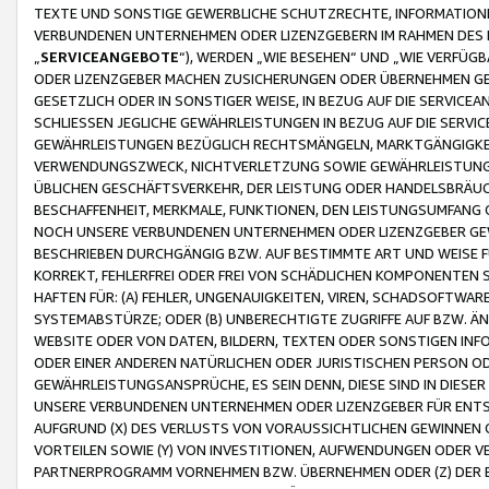
TEXTE UND SONSTIGE GEWERBLICHE SCHUTZRECHTE, INFORMATIONE
VERBUNDENEN UNTERNEHMEN ODER LIZENZGEBERN IM RAHMEN DES
„
SERVICEANGEBOTE
“), WERDEN „WIE BESEHEN“ UND „WIE VERFÜ
ODER LIZENZGEBER MACHEN ZUSICHERUNGEN ODER ÜBERNEHMEN GEW
GESETZLICH ODER IN SONSTIGER WEISE, IN BEZUG AUF DIE SERVI
SCHLIESSEN JEGLICHE GEWÄHRLEISTUNGEN IN BEZUG AUF DIE SERVI
GEWÄHRLEISTUNGEN BEZÜGLICH RECHTSMÄNGELN, MARKTGÄNGIGKEIT
VERWENDUNGSZWECK, NICHTVERLETZUNG SOWIE GEWÄHRLEISTUNGEN 
ÜBLICHEN GESCHÄFTSVERKEHR, DER LEISTUNG ODER HANDELSBRÄUCH
BESCHAFFENHEIT, MERKMALE, FUNKTIONEN, DEN LEISTUNGSUMFANG 
NOCH UNSERE VERBUNDENEN UNTERNEHMEN ODER LIZENZGEBER GEWÄ
BESCHRIEBEN DURCHGÄNGIG BZW. AUF BESTIMMTE ART UND WEISE
KORREKT, FEHLERFREI ODER FREI VON SCHÄDLICHEN KOMPONENTEN
HAFTEN FÜR: (A) FEHLER, UNGENAUIGKEITEN, VIREN, SCHADSOFTW
SYSTEMABSTÜRZE; ODER (B) UNBERECHTIGTE ZUGRIFFE AUF BZW. 
WEBSITE ODER VON DATEN, BILDERN, TEXTEN ODER SONSTIGEN INF
ODER EINER ANDEREN NATÜRLICHEN ODER JURISTISCHEN PERSON OD
GEWÄHRLEISTUNGSANSPRÜCHE, ES SEIN DENN, DIESE SIND IN DIES
UNSERE VERBUNDENEN UNTERNEHMEN ODER LIZENZGEBER FÜR EN
AUFGRUND (X) DES VERLUSTS VON VORAUSSICHTLICHEN GEWINNEN
VORTEILEN SOWIE (Y) VON INVESTITIONEN, AUFWENDUNGEN ODER VE
PARTNERPROGRAMM VORNEHMEN BZW. ÜBERNEHMEN ODER (Z) DER 