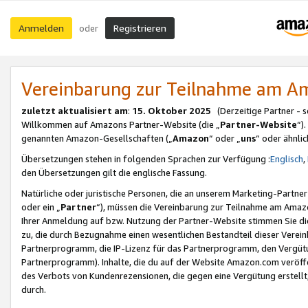
Anmelden
Registrieren
oder
Vereinbarung zur Teilnahme am 
zuletzt aktualisiert am
:
15. Oktober 2025
(Derzeitige Partner - 
Willkommen auf Amazons Partner-Website (die „
Partner-Website
“)
genannten Amazon-Gesellschaften („
Amazon
“ oder „
uns
“ oder ähnli
Übersetzungen stehen in folgenden Sprachen zur Verfügung :
Englisch
,
den Übersetzungen gilt die englische Fassung.
Natürliche oder juristische Personen, die an unserem Marketing-Partn
oder ein „
Partner
“), müssen die Vereinbarung zur Teilnahme am Ama
Ihrer Anmeldung auf bzw. Nutzung der Partner-Website stimmen Sie die
zu, die durch Bezugnahme einen wesentlichen Bestandteil dieser Verei
Partnerprogramm, die IP-Lizenz für das Partnerprogramm, den Vergütu
Partnerprogramm). Inhalte, die du auf der Website Amazon.com veröffe
des Verbots von Kundenrezensionen, die gegen eine Vergütung erstellt, 
durch.