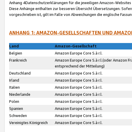
Anhang 4Datenschutzerklärungen für die jeweiligen Amazon-Websites
Diese Anhänge enthalten zur besseren Übersicht Übersetzungen. Sofe
vorgeschrieben ist, gilt im Falle von Abweichungen die englische Fass
ANHANG 1: AMAZON-GESELLSCHAFTEN UND AMAZO
Land
Amazon-Gesellschaft
Belgien
Amazon Europe Core S.à r.l.
Frankreich
Amazon Europe Core S.à r.l.(oder Amazon Fr
entsprechend der Mitteilung)
Deutschland
Amazon Europe Core S.à r.l.
Irland
Amazon Europe Core S.à r.l.
Italien
Amazon Europe Core S.à r.l.
Niederlande
Amazon Europe Core S.à r.l.
Polen
Amazon Europe Core S.à r.l.
Spanien
Amazon Europe Core S.à r.l.
Schweden
Amazon Europe Core S.à r.l.
Vereinigtes Königreich
Amazon Europe Core S.à r.l.