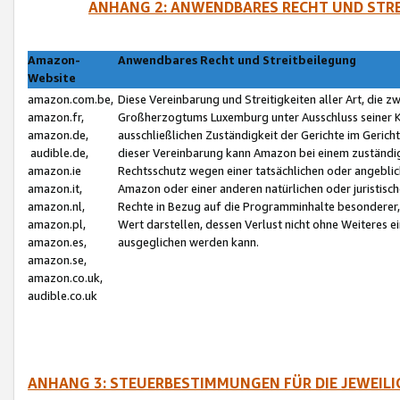
ANHANG 2: ANWENDBARES RECHT UND STRE
Amazon-
Anwendbares Recht und Streitbeilegung
Website
amazon.com.be,
Diese Vereinbarung und Streitigkeiten aller Art, die 
amazon.fr,
Großherzogtums Luxemburg unter Ausschluss seiner Kol
amazon.de,
ausschließlichen Zuständigkeit der Gerichte im Geri
audible.de,
dieser Vereinbarung kann Amazon bei einem zuständig
amazon.ie
Rechtsschutz wegen einer tatsächlichen oder angebli
amazon.it,
Amazon oder einer anderen natürlichen oder juristisc
amazon.nl,
Rechte in Bezug auf die Programminhalte besonderer,
amazon.pl,
Wert darstellen, dessen Verlust nicht ohne Weiteres e
amazon.es,
ausgeglichen werden kann.
amazon.se,
amazon.co.uk,
audible.co.uk
ANHANG 3: STEUERBESTIMMUNGEN FÜR DIE JEWEIL