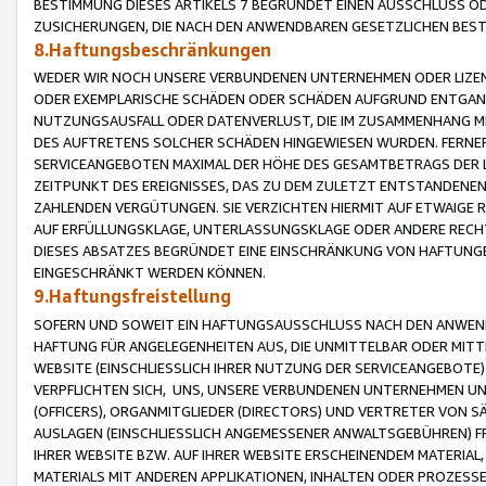
BESTIMMUNG DIESES ARTIKELS 7 BEGRÜNDET EINEN AUSSCHLUSS 
ZUSICHERUNGEN, DIE NACH DEN ANWENDBAREN GESETZLICHEN BE
8.Haftungsbeschränkungen
WEDER WIR NOCH UNSERE VERBUNDENEN UNTERNEHMEN ODER LIZEN
ODER EXEMPLARISCHE SCHÄDEN ODER SCHÄDEN AUFGRUND ENTGANG
NUTZUNGSAUSFALL ODER DATENVERLUST, DIE IM ZUSAMMENHANG MI
DES AUFTRETENS SOLCHER SCHÄDEN HINGEWIESEN WURDEN. FERN
SERVICEANGEBOTEN MAXIMAL DER HÖHE DES GESAMTBETRAGS DER 
ZEITPUNKT DES EREIGNISSES, DAS ZU DEM ZULETZT ENTSTANDENE
ZAHLENDEN VERGÜTUNGEN. SIE VERZICHTEN HIERMIT AUF ETWAIGE 
AUF ERFÜLLUNGSKLAGE, UNTERLASSUNGSKLAGE ODER ANDERE RECHT
DIESES ABSATZES BEGRÜNDET EINE EINSCHRÄNKUNG VON HAFTUNG
EINGESCHRÄNKT WERDEN KÖNNEN.
9.Haftungsfreistellung
SOFERN UND SOWEIT EIN HAFTUNGSAUSSCHLUSS NACH DEN ANWENDB
HAFTUNG FÜR ANGELEGENHEITEN AUS, DIE UNMITTELBAR ODER MITT
WEBSITE (EINSCHLIESSLICH IHRER NUTZUNG DER SERVICEANGEBOTE)
VERPFLICHTEN SICH, UNS, UNSERE VERBUNDENEN UNTERNEHMEN UN
(OFFICERS), ORGANMITGLIEDER (DIRECTORS) UND VERTRETER VON 
AUSLAGEN (EINSCHLIESSLICH ANGEMESSENER ANWALTSGEBÜHREN) FR
IHRER WEBSITE BZW. AUF IHRER WEBSITE ERSCHEINENDEM MATERIAL
MATERIALS MIT ANDEREN APPLIKATIONEN, INHALTEN ODER PROZESSE