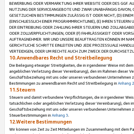
BEWERBUNG ODER VERMARKTUNG IHRER WEBSITE ODER DES GGF. AUF 
NUTZUNG DER SERVICEANGEBOTE UND ZWAR UNABHÄNGIG DAVON, O
GESETZLICHEN BESTIMMUNGEN ZULÄSSIG IST ODER NICHT, (D) EINE
(EINSCHLIESSLICH EINER PROGRAMMRICHTLINIE), (E) IHREN STEUER
DER EINTREIBUNG ODER ZAHLUNG IHRER STEUERN UND ZOLLABGAB
ODER ZOLLVERPFLICHTUNGEN, ODER (F) FAHRLÄSSIGKEIT ODER VORS
AUFTRAGNEHMER. WIR UND UNSERE BEAUFTRAGTEN KÖNNEN IM NAME
GERICHTLICHE SCHRITTE EINLEITEN UND JEDE PROZESSUALE HAND
VERTEIDIGEN, ODER UM RECHTE AUCH ZUM ZWECK DER DURCHSETZU
10.Anwendbares Recht und Streitbeilegung
Die Beilegung etwaiger Streitigkeiten, die in irgendeiner Weise mit de
angeblichen Verletzung dieser Vereinbarung), den im Rahmen dieser Ve
Geschäftsbeziehung mit uns oder unseren verbundenen Unternehmen zu
Bestimmungen zu anwendbarem Recht und Streitbeilegung in
Anhang 
11.Steuern
Steuern und damit verbundene Verpflichtungen, die in irgendeiner Wei
tatsächlichen oder angeblichen Verletzung dieser Vereinbarung), den 
Geschäftsbeziehung mit uns oder unseren verbundenen Unternehmen z
Steuerbestimmungen in
Anhang 3
.
12.Weitere Bestimmungen
Wir können von Zeit zu Zeit Mitteilungen im Zusammenhang mit dem Par