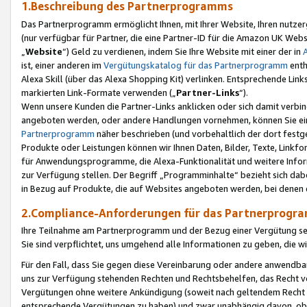
1.Beschreibung des Partnerprogramms
Das Partnerprogramm ermöglicht Ihnen, mit Ihrer Website, Ihren nutzer
(nur verfügbar für Partner, die eine Partner-ID für die Amazon UK We
„
Website
“) Geld zu verdienen, indem Sie Ihre Website mit einer der in
ist, einer anderen im
Vergütungskatalog für das Partnerprogramm
enth
Alexa Skill (über das Alexa Shopping Kit) verlinken. Entsprechende Lin
markierten Link-Formate verwenden („
Partner-Links
“).
Wenn unsere Kunden die Partner-Links anklicken oder sich damit verbi
angeboten werden, oder andere Handlungen vornehmen, können Sie eine
Partnerprogramm
näher beschrieben (und vorbehaltlich der dort festg
Produkte oder Leistungen können wir Ihnen Daten, Bilder, Texte, Linkfo
für Anwendungsprogramme, die Alexa-Funktionalität und weitere Inf
zur Verfügung stellen. Der Begriff „Programminhalte“ bezieht sich dabe
in Bezug auf Produkte, die auf Websites angeboten werden, bei denen 
2.Compliance-Anforderungen für das Partnerprog
Ihre Teilnahme am Partnerprogramm und der Bezug einer Vergütung setz
Sie sind verpflichtet, uns umgehend alle Informationen zu geben, die w
Für den Fall, dass Sie gegen diese Vereinbarung oder andere anwendba
uns zur Verfügung stehenden Rechten und Rechtsbehelfen, das Recht vo
Vergütungen ohne weitere Ankündigung (soweit nach geltendem Recht z
entsprechende Vergütungen zu haben) und zwar unabhängig davon, ob 