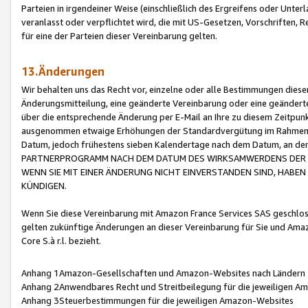
Parteien in irgendeiner Weise (einschließlich des Ergreifens oder Unt
veranlasst oder verpflichtet wird, die mit US-Gesetzen, Vorschriften,
für eine der Parteien dieser Vereinbarung gelten.
13.Änderungen
Wir behalten uns das Recht vor, einzelne oder alle Bestimmungen diese
Änderungsmitteilung, eine geänderte Vereinbarung oder eine geänderte 
über die entsprechende Änderung per E-Mail an Ihre zu diesem Zeitpun
ausgenommen etwaige Erhöhungen der Standardvergütung im Rahmen
Datum, jedoch frühestens sieben Kalendertage nach dem Datum, an de
PARTNERPROGRAMM NACH DEM DATUM DES WIRKSAMWERDENS DER Ä
WENN SIE MIT EINER ÄNDERUNG NICHT EINVERSTANDEN SIND, HABEN S
KÜNDIGEN.
Wenn Sie diese Vereinbarung mit Amazon France Services SAS geschlo
gelten zukünftige Änderungen an dieser Vereinbarung für Sie und Ama
Core S.à r.l. bezieht.
Anhang 1Amazon-Gesellschaften und Amazon-Websites nach Ländern
Anhang 2Anwendbares Recht und Streitbeilegung für die jeweiligen 
Anhang 3Steuerbestimmungen für die jeweiligen Amazon-Websites