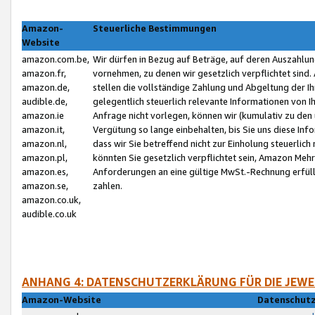
Amazon-
Steuerliche Bestimmungen
Website
amazon.com.be,
Wir dürfen in Bezug auf Beträge, auf deren Auszahlun
amazon.fr,
vornehmen, zu denen wir gesetzlich verpflichtet sind
amazon.de,
stellen die vollständige Zahlung und Abgeltung der 
audible.de,
gelegentlich steuerlich relevante Informationen von I
amazon.ie
Anfrage nicht vorlegen, können wir (kumulativ zu de
amazon.it,
Vergütung so lange einbehalten, bis Sie uns diese Inf
amazon.nl,
dass wir Sie betreffend nicht zur Einholung steuerlich 
amazon.pl,
könnten Sie gesetzlich verpflichtet sein, Amazon Meh
amazon.es,
Anforderungen an eine gültige MwSt.-Rechnung erfüllt
amazon.se,
zahlen.
amazon.co.uk,
audible.co.uk
ANHANG 4: DATENSCHUTZERKLÄRUNG FÜR DIE JEWE
Amazon-Website
Datenschutz