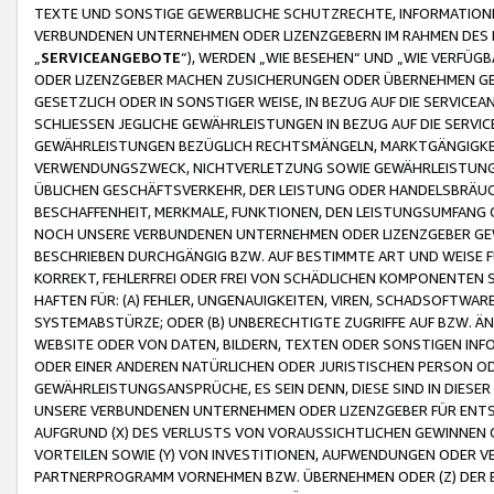
TEXTE UND SONSTIGE GEWERBLICHE SCHUTZRECHTE, INFORMATIONE
VERBUNDENEN UNTERNEHMEN ODER LIZENZGEBERN IM RAHMEN DES
„
SERVICEANGEBOTE
“), WERDEN „WIE BESEHEN“ UND „WIE VERFÜ
ODER LIZENZGEBER MACHEN ZUSICHERUNGEN ODER ÜBERNEHMEN GEW
GESETZLICH ODER IN SONSTIGER WEISE, IN BEZUG AUF DIE SERVI
SCHLIESSEN JEGLICHE GEWÄHRLEISTUNGEN IN BEZUG AUF DIE SERVI
GEWÄHRLEISTUNGEN BEZÜGLICH RECHTSMÄNGELN, MARKTGÄNGIGKEIT
VERWENDUNGSZWECK, NICHTVERLETZUNG SOWIE GEWÄHRLEISTUNGEN 
ÜBLICHEN GESCHÄFTSVERKEHR, DER LEISTUNG ODER HANDELSBRÄUCH
BESCHAFFENHEIT, MERKMALE, FUNKTIONEN, DEN LEISTUNGSUMFANG 
NOCH UNSERE VERBUNDENEN UNTERNEHMEN ODER LIZENZGEBER GEWÄ
BESCHRIEBEN DURCHGÄNGIG BZW. AUF BESTIMMTE ART UND WEISE
KORREKT, FEHLERFREI ODER FREI VON SCHÄDLICHEN KOMPONENTEN
HAFTEN FÜR: (A) FEHLER, UNGENAUIGKEITEN, VIREN, SCHADSOFTW
SYSTEMABSTÜRZE; ODER (B) UNBERECHTIGTE ZUGRIFFE AUF BZW. 
WEBSITE ODER VON DATEN, BILDERN, TEXTEN ODER SONSTIGEN INF
ODER EINER ANDEREN NATÜRLICHEN ODER JURISTISCHEN PERSON OD
GEWÄHRLEISTUNGSANSPRÜCHE, ES SEIN DENN, DIESE SIND IN DIES
UNSERE VERBUNDENEN UNTERNEHMEN ODER LIZENZGEBER FÜR EN
AUFGRUND (X) DES VERLUSTS VON VORAUSSICHTLICHEN GEWINNEN
VORTEILEN SOWIE (Y) VON INVESTITIONEN, AUFWENDUNGEN ODER VE
PARTNERPROGRAMM VORNEHMEN BZW. ÜBERNEHMEN ODER (Z) DER 