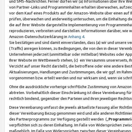
und SMS-Nachrichten. Ferner dürfen wir (a) Informationen über Ihre We
von Partner-Links und Programminhalten erhalten überwachen, aufzei
vor dem Kauf eines Produkts auf der Amazon-Website über einen auf Ih
prüfen, überwachen und anderweitig untersuchen, um die Einhaltung dies
die auf Ihrer Website dargestellte Implementierung von Programminhalt
reproduzieren, verbreiten und darstellen. Informationen darüber, wie w
Amazon-Datenschutzerklärung in
Anhang 4
.
Sie bestätigen und sind damit einverstanden, dass (a) wir und unsere 
(Traffic) anregen können, zu Bedingungen, die von den in dieser Vere
Unternehmen jederzeit (unmittelbar oder mittelbar) Websites oder Appl
Ihrer Website im Wettbewerb stehen, (c) ein Versäumnis unsererseits, I
Verzicht auf unser Recht darstellt, die betroffene oder eine andere B
Aktualisierungen, Handlungen und Zustimmungen, die wir ggf. im Rahme
vorgenommen bzw. erteilt werden und nur wirksam sind, wenn sie schri
Ohne die ausdrückliche vorherige schriftliche Zustimmung von Amazon
abtreten. Vorbehaltlich dieser Einschränkung ist diese Vereinbarung f
rechtlich bindend, gegenüber den Parteien und ihren jeweiligen Rech
Diese Vereinbarung umfasst die jeweils aktuellste Fassung aller Richtli
dieser Vereinbarung Bezug genommen wird und alle anderen Richtlinie
des Partnerprogramms zur Verfügung gestellt werden („
Programmric
verpflichten sich zu deren Einhaltung. Im Falle von Widersprüchen zwi
maßgeblich. Im Falle von Widersprüchen zwischen dieser Vereinbarun