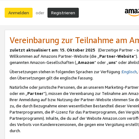
Anmelden
Registrieren
oder
Vereinbarung zur Teilnahme am 
zuletzt aktualisiert am
:
15. Oktober 2025
(Derzeitige Partner - 
Willkommen auf Amazons Partner-Website (die „
Partner-Website
“)
genannten Amazon-Gesellschaften („
Amazon
“ oder „
uns
“ oder ähnli
Übersetzungen stehen in folgenden Sprachen zur Verfügung :
Englisch
,
den Übersetzungen gilt die englische Fassung.
Natürliche oder juristische Personen, die an unserem Marketing-Partn
oder ein „
Partner
“), müssen die Vereinbarung zur Teilnahme am Ama
Ihrer Anmeldung auf bzw. Nutzung der Partner-Website stimmen Sie die
zu, die durch Bezugnahme einen wesentlichen Bestandteil dieser Verei
Partnerprogramm, die IP-Lizenz für das Partnerprogramm, den Vergütu
Partnerprogramm). Inhalte, die du auf der Website Amazon.com veröffe
des Verbots von Kundenrezensionen, die gegen eine Vergütung erstellt, 
durch.