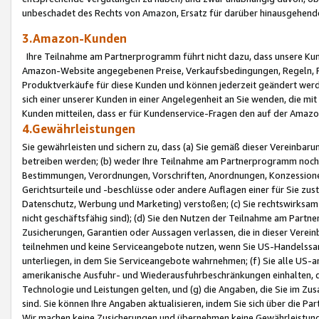
unbeschadet des Rechts von Amazon, Ersatz für darüber hinausgehen
3.Amazon-Kunden
Ihre Teilnahme am Partnerprogramm führt nicht dazu, dass unsere Kun
Amazon-Website angegebenen Preise, Verkaufsbedingungen, Regeln, Ri
Produktverkäufe für diese Kunden und können jederzeit geändert werde
sich einer unserer Kunden in einer Angelegenheit an Sie wenden, die 
Kunden mitteilen, dass er für Kundenservice-Fragen den auf der Ama
4.Gewährleistungen
Sie gewährleisten und sichern zu, dass (a) Sie gemäß dieser Vereinba
betreiben werden; (b) weder Ihre Teilnahme am Partnerprogramm noch d
Bestimmungen, Verordnungen, Vorschriften, Anordnungen, Konzessionen,
Gerichtsurteile und -beschlüsse oder andere Auflagen einer für Sie zu
Datenschutz, Werbung und Marketing) verstoßen; (c) Sie rechtswirksam 
nicht geschäftsfähig sind); (d) Sie den Nutzen der Teilnahme am Partne
Zusicherungen, Garantien oder Aussagen verlassen, die in dieser Verein
teilnehmen und keine Serviceangebote nutzen, wenn Sie US-Handelssa
unterliegen, in dem Sie Serviceangebote wahrnehmen; (f) Sie alle US
amerikanische Ausfuhr- und Wiederausfuhrbeschränkungen einhalten, 
Technologie und Leistungen gelten, und (g) die Angaben, die Sie im 
sind. Sie können Ihre Angaben aktualisieren, indem Sie sich über die 
Wir machen keine Zusicherungen und übernehmen keine Gewährleistun