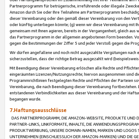
Partnerprogramm für betrügerische, irreführende oder illegale Zwecke
Amazon durch Sie oder Ihre Teilnahme am Partnerprogramm beschädig
dieser Vereinbarung oder den gemäß dieser Vereinbarung von den Vertr
oder künftig unterliegen könnte; (g) wenn wir diese Vereinbarung mit I
gemeinsam mit Ihnen agieren, bereits in der Vergangenheit, gleich aus
das Partnerprogramm in der allgemein angebotenen Form beenden. Vors
gegen die Bestimmungen der Ziffer 5 und jeder Verstoß gegen die Prog
Wir dürfen angefallene und noch nicht ausgezahlte Vergütungen nach 
sicherzustellen, dass der richtige Betrag ausgezahlt wird (beispielsw
Mit Beendigung dieser Vereinbarung erlöschen alle Rechte und Pflichte
eingeräumten Lizenzen/Nutzungsrechte; hiervon ausgenommen sind die in 
Programmrichtlinien festgelegten Rechte und Pflichten der Parteien sow
Vereinbarung, die nach Beendigung dieser Vereinbarung fortbestehen. D
entstandenen Verbindlichkeiten aus dieser Vereinbarung und der Haft
begangen wurde.
7.Haftungsausschlüsse
DAS PARTNERPROGRAMM, DIE AMAZON-WEBSITE, PRODUKTE UND DI
PARTNER-LINKS, LINKFORMATE, INHALTE, DIE ANWENDUNGSPROGR
PRODUKTWERBUNG, UNSERE DOMAIN-NAMEN, MARKEN UND LOGOS S
UNTERNEHMEN (EINSCHLIESSLICH DER AMAZON-MARKEN) UND DIE GE