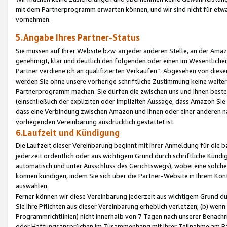
mit dem Partnerprogramm erwarten können, und wir sind nicht für etwa
vornehmen.
5.Angabe Ihres Partner-Status
Sie müssen auf Ihrer Website bzw. an jeder anderen Stelle, an der Am
genehmigt, klar und deutlich den folgenden oder einen im Wesentlichen
Partner verdiene ich an qualifizierten Verkäufen“. Abgesehen von die
werden Sie ohne unsere vorherige schriftliche Zustimmung keine weite
Partnerprogramm machen. Sie dürfen die zwischen uns und Ihnen best
(einschließlich der expliziten oder impliziten Aussage, dass Amazon Si
dass eine Verbindung zwischen Amazon und Ihnen oder einer anderen natü
vorliegenden Vereinbarung ausdrücklich gestattet ist.
6.Laufzeit und Kündigung
Die Laufzeit dieser Vereinbarung beginnt mit Ihrer Anmeldung für die 
jederzeit ordentlich oder aus wichtigem Grund durch schriftliche Kündi
automatisch und unter Ausschluss des Gerichtswegs), wobei eine solch
können kündigen, indem Sie sich über die Partner-Website in Ihrem Ko
auswählen.
Ferner können wir diese Vereinbarung jederzeit aus wichtigem Grund dur
Sie Ihre Pflichten aus dieser Vereinbarung erheblich verletzen; (b) wen
Programmrichtlinien) nicht innerhalb von 7 Tagen nach unserer Benachr
oder Haftungsansprüchen im Zusammenhang mit Ihrer Teilnahme am Pa