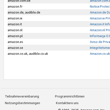
amazon.com.be
amazon.com.b
amazon.fr
Notice:Protec
amazon.de, audible.de
Amazon.de Da
amazon.ie
Amazon.ie Pri
amazon.it
Amazon.it Inf
amazon.nl
Amazon.nl Pri
amazon.pl
Informacja O
amazon.es
Aviso de Priv
amazon.se
Integritetsm
amazon.co.uk, audible.co.uk
Amazon.co.uk 
Teilnahmevereinbarung
Programmrichtlinien
Nutzungsbestimmungen
Kontaktiere uns