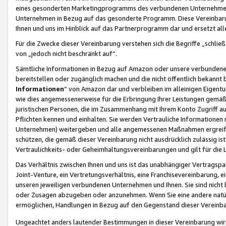
eines gesonderten Marketingprogramms des verbundenen Unternehmens
Unternehmen in Bezug auf das gesonderte Programm. Diese Vereinbarung
Ihnen und uns im Hinblick auf das Partnerprogramm dar und ersetzt al
Für die Zwecke dieser Vereinbarung verstehen sich die Begriffe „schließ
von „jedoch nicht beschränkt auf“.
Sämtliche Informationen in Bezug auf Amazon oder unsere verbunde
bereitstellen oder zugänglich machen und die nicht öffentlich bekannt bz
Informationen
“ von Amazon dar und verbleiben im alleinigen Eigent
wie dies angemessenerweise für die Erbringung Ihrer Leistungen gemäß d
juristischen Personen, die im Zusammenhang mit Ihrem Konto Zugriff au
Pflichten kennen und einhalten. Sie werden Vertrauliche Informationen 
Unternehmen) weitergeben und alle angemessenen Maßnahmen ergreifen
schützen, die gemäß dieser Vereinbarung nicht ausdrücklich zulässig is
Vertraulichkeits- oder Geheimhaltungsvereinbarungen und gilt für die
Das Verhältnis zwischen Ihnen und uns ist das unabhängiger Vertragspa
Joint-Venture, ein Vertretungsverhältnis, eine Franchisevereinbarung, 
unseren jeweiligen verbundenen Unternehmen und Ihnen. Sie sind ni
oder Zusagen abzugeben oder anzunehmen. Wenn Sie eine andere natürli
ermöglichen, Handlungen in Bezug auf den Gegenstand dieser Vereinbar
Ungeachtet anders lautender Bestimmungen in dieser Vereinbarung wird