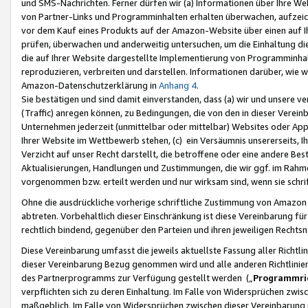
und SMS-Nachrichten. Ferner dürfen wir (a) Informationen über Ihre We
von Partner-Links und Programminhalten erhalten überwachen, aufzei
vor dem Kauf eines Produkts auf der Amazon-Website über einen auf Ih
prüfen, überwachen und anderweitig untersuchen, um die Einhaltung dies
die auf Ihrer Website dargestellte Implementierung von Programminhalt
reproduzieren, verbreiten und darstellen. Informationen darüber, wie w
Amazon-Datenschutzerklärung in
Anhang 4
.
Sie bestätigen und sind damit einverstanden, dass (a) wir und unsere 
(Traffic) anregen können, zu Bedingungen, die von den in dieser Vere
Unternehmen jederzeit (unmittelbar oder mittelbar) Websites oder Appl
Ihrer Website im Wettbewerb stehen, (c) ein Versäumnis unsererseits, I
Verzicht auf unser Recht darstellt, die betroffene oder eine andere B
Aktualisierungen, Handlungen und Zustimmungen, die wir ggf. im Rahme
vorgenommen bzw. erteilt werden und nur wirksam sind, wenn sie schri
Ohne die ausdrückliche vorherige schriftliche Zustimmung von Amazon
abtreten. Vorbehaltlich dieser Einschränkung ist diese Vereinbarung f
rechtlich bindend, gegenüber den Parteien und ihren jeweiligen Rech
Diese Vereinbarung umfasst die jeweils aktuellste Fassung aller Richtli
dieser Vereinbarung Bezug genommen wird und alle anderen Richtlinie
des Partnerprogramms zur Verfügung gestellt werden („
Programmric
verpflichten sich zu deren Einhaltung. Im Falle von Widersprüchen zwi
maßgeblich. Im Falle von Widersprüchen zwischen dieser Vereinbarun