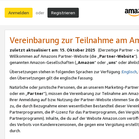
Anmelden
Registrieren
oder
Vereinbarung zur Teilnahme am 
zuletzt aktualisiert am
:
15. Oktober 2025
(Derzeitige Partner - 
Willkommen auf Amazons Partner-Website (die „
Partner-Website
“)
genannten Amazon-Gesellschaften („
Amazon
“ oder „
uns
“ oder ähnli
Übersetzungen stehen in folgenden Sprachen zur Verfügung :
Englisch
,
den Übersetzungen gilt die englische Fassung.
Natürliche oder juristische Personen, die an unserem Marketing-Partn
oder ein „
Partner
“), müssen die Vereinbarung zur Teilnahme am Ama
Ihrer Anmeldung auf bzw. Nutzung der Partner-Website stimmen Sie die
zu, die durch Bezugnahme einen wesentlichen Bestandteil dieser Verei
Partnerprogramm, die IP-Lizenz für das Partnerprogramm, den Vergütu
Partnerprogramm). Inhalte, die du auf der Website Amazon.com veröffe
des Verbots von Kundenrezensionen, die gegen eine Vergütung erstellt, 
durch.