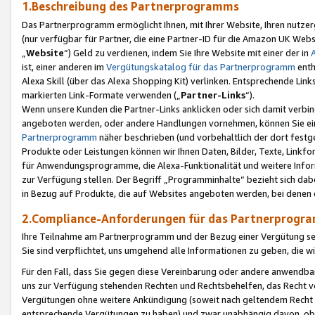
1.Beschreibung des Partnerprogramms
Das Partnerprogramm ermöglicht Ihnen, mit Ihrer Website, Ihren nutzer
(nur verfügbar für Partner, die eine Partner-ID für die Amazon UK We
„
Website
“) Geld zu verdienen, indem Sie Ihre Website mit einer der in
ist, einer anderen im
Vergütungskatalog für das Partnerprogramm
enth
Alexa Skill (über das Alexa Shopping Kit) verlinken. Entsprechende Lin
markierten Link-Formate verwenden („
Partner-Links
“).
Wenn unsere Kunden die Partner-Links anklicken oder sich damit verbi
angeboten werden, oder andere Handlungen vornehmen, können Sie eine
Partnerprogramm
näher beschrieben (und vorbehaltlich der dort festg
Produkte oder Leistungen können wir Ihnen Daten, Bilder, Texte, Linkfo
für Anwendungsprogramme, die Alexa-Funktionalität und weitere Inf
zur Verfügung stellen. Der Begriff „Programminhalte“ bezieht sich dabe
in Bezug auf Produkte, die auf Websites angeboten werden, bei denen 
2.Compliance-Anforderungen für das Partnerprog
Ihre Teilnahme am Partnerprogramm und der Bezug einer Vergütung setz
Sie sind verpflichtet, uns umgehend alle Informationen zu geben, die w
Für den Fall, dass Sie gegen diese Vereinbarung oder andere anwendba
uns zur Verfügung stehenden Rechten und Rechtsbehelfen, das Recht vo
Vergütungen ohne weitere Ankündigung (soweit nach geltendem Recht z
entsprechende Vergütungen zu haben) und zwar unabhängig davon, ob 