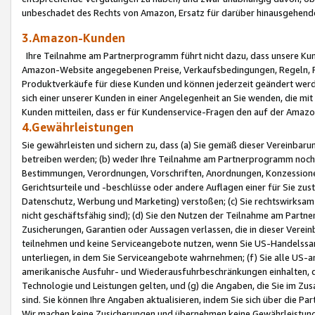
unbeschadet des Rechts von Amazon, Ersatz für darüber hinausgehen
3.Amazon-Kunden
Ihre Teilnahme am Partnerprogramm führt nicht dazu, dass unsere Kun
Amazon-Website angegebenen Preise, Verkaufsbedingungen, Regeln, Ri
Produktverkäufe für diese Kunden und können jederzeit geändert werde
sich einer unserer Kunden in einer Angelegenheit an Sie wenden, die 
Kunden mitteilen, dass er für Kundenservice-Fragen den auf der Ama
4.Gewährleistungen
Sie gewährleisten und sichern zu, dass (a) Sie gemäß dieser Vereinba
betreiben werden; (b) weder Ihre Teilnahme am Partnerprogramm noch d
Bestimmungen, Verordnungen, Vorschriften, Anordnungen, Konzessionen,
Gerichtsurteile und -beschlüsse oder andere Auflagen einer für Sie zu
Datenschutz, Werbung und Marketing) verstoßen; (c) Sie rechtswirksam 
nicht geschäftsfähig sind); (d) Sie den Nutzen der Teilnahme am Partne
Zusicherungen, Garantien oder Aussagen verlassen, die in dieser Verein
teilnehmen und keine Serviceangebote nutzen, wenn Sie US-Handelssa
unterliegen, in dem Sie Serviceangebote wahrnehmen; (f) Sie alle US
amerikanische Ausfuhr- und Wiederausfuhrbeschränkungen einhalten, 
Technologie und Leistungen gelten, und (g) die Angaben, die Sie im 
sind. Sie können Ihre Angaben aktualisieren, indem Sie sich über die 
Wir machen keine Zusicherungen und übernehmen keine Gewährleistun