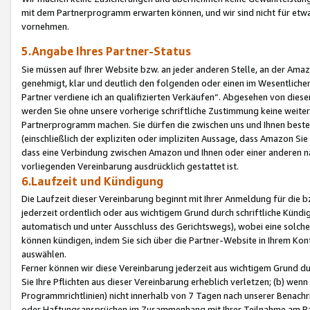
mit dem Partnerprogramm erwarten können, und wir sind nicht für etwa
vornehmen.
5.Angabe Ihres Partner-Status
Sie müssen auf Ihrer Website bzw. an jeder anderen Stelle, an der Am
genehmigt, klar und deutlich den folgenden oder einen im Wesentlichen
Partner verdiene ich an qualifizierten Verkäufen“. Abgesehen von die
werden Sie ohne unsere vorherige schriftliche Zustimmung keine weite
Partnerprogramm machen. Sie dürfen die zwischen uns und Ihnen best
(einschließlich der expliziten oder impliziten Aussage, dass Amazon Si
dass eine Verbindung zwischen Amazon und Ihnen oder einer anderen natü
vorliegenden Vereinbarung ausdrücklich gestattet ist.
6.Laufzeit und Kündigung
Die Laufzeit dieser Vereinbarung beginnt mit Ihrer Anmeldung für die 
jederzeit ordentlich oder aus wichtigem Grund durch schriftliche Kündi
automatisch und unter Ausschluss des Gerichtswegs), wobei eine solch
können kündigen, indem Sie sich über die Partner-Website in Ihrem Ko
auswählen.
Ferner können wir diese Vereinbarung jederzeit aus wichtigem Grund dur
Sie Ihre Pflichten aus dieser Vereinbarung erheblich verletzen; (b) wen
Programmrichtlinien) nicht innerhalb von 7 Tagen nach unserer Benachr
oder Haftungsansprüchen im Zusammenhang mit Ihrer Teilnahme am Pa