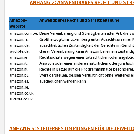
ANHANG 2: ANWENDBARES RECHT UND STRE
Amazon-
Anwendbares Recht und Streitbeilegung
Website
amazon.com.be,
Diese Vereinbarung und Streitigkeiten aller Art, die 
amazon.fr,
Großherzogtums Luxemburg unter Ausschluss seiner Kol
amazon.de,
ausschließlichen Zuständigkeit der Gerichte im Geri
audible.de,
dieser Vereinbarung kann Amazon bei einem zuständig
amazon.ie
Rechtsschutz wegen einer tatsächlichen oder angebli
amazon.it,
Amazon oder einer anderen natürlichen oder juristisc
amazon.nl,
Rechte in Bezug auf die Programminhalte besonderer,
amazon.pl,
Wert darstellen, dessen Verlust nicht ohne Weiteres e
amazon.es,
ausgeglichen werden kann.
amazon.se,
amazon.co.uk,
audible.co.uk
ANHANG 3: STEUERBESTIMMUNGEN FÜR DIE JEWEIL