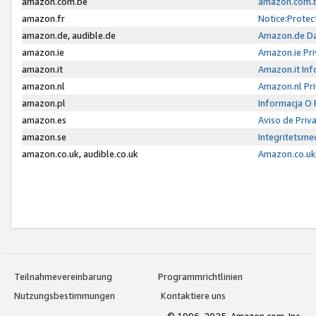
amazon.com.be
amazon.com.b
amazon.fr
Notice:Protec
amazon.de, audible.de
Amazon.de Da
amazon.ie
Amazon.ie Pri
amazon.it
Amazon.it Inf
amazon.nl
Amazon.nl Pri
amazon.pl
Informacja O
amazon.es
Aviso de Priv
amazon.se
Integritetsm
amazon.co.uk, audible.co.uk
Amazon.co.uk 
Teilnahmevereinbarung
Programmrichtlinien
Nutzungsbestimmungen
Kontaktiere uns