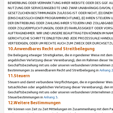
BEWERBUNG ODER VERMARKTUNG IHRER WEBSITE ODER DES GGF. AUF 
NUTZUNG DER SERVICEANGEBOTE UND ZWAR UNABHÄNGIG DAVON, O
GESETZLICHEN BESTIMMUNGEN ZULÄSSIG IST ODER NICHT, (D) EINE
(EINSCHLIESSLICH EINER PROGRAMMRICHTLINIE), (E) IHREN STEUER
DER EINTREIBUNG ODER ZAHLUNG IHRER STEUERN UND ZOLLABGAB
ODER ZOLLVERPFLICHTUNGEN, ODER (F) FAHRLÄSSIGKEIT ODER VORS
AUFTRAGNEHMER. WIR UND UNSERE BEAUFTRAGTEN KÖNNEN IM NAME
GERICHTLICHE SCHRITTE EINLEITEN UND JEDE PROZESSUALE HAND
VERTEIDIGEN, ODER UM RECHTE AUCH ZUM ZWECK DER DURCHSETZU
10.Anwendbares Recht und Streitbeilegung
Die Beilegung etwaiger Streitigkeiten, die in irgendeiner Weise mit de
angeblichen Verletzung dieser Vereinbarung), den im Rahmen dieser Ve
Geschäftsbeziehung mit uns oder unseren verbundenen Unternehmen zu
Bestimmungen zu anwendbarem Recht und Streitbeilegung in
Anhang 
11.Steuern
Steuern und damit verbundene Verpflichtungen, die in irgendeiner Wei
tatsächlichen oder angeblichen Verletzung dieser Vereinbarung), den 
Geschäftsbeziehung mit uns oder unseren verbundenen Unternehmen z
Steuerbestimmungen in
Anhang 3
.
12.Weitere Bestimmungen
Wir können von Zeit zu Zeit Mitteilungen im Zusammenhang mit dem Par