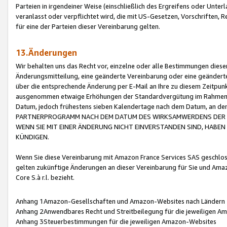
Parteien in irgendeiner Weise (einschließlich des Ergreifens oder Unt
veranlasst oder verpflichtet wird, die mit US-Gesetzen, Vorschriften,
für eine der Parteien dieser Vereinbarung gelten.
13.Änderungen
Wir behalten uns das Recht vor, einzelne oder alle Bestimmungen diese
Änderungsmitteilung, eine geänderte Vereinbarung oder eine geänderte 
über die entsprechende Änderung per E-Mail an Ihre zu diesem Zeitpun
ausgenommen etwaige Erhöhungen der Standardvergütung im Rahmen
Datum, jedoch frühestens sieben Kalendertage nach dem Datum, an de
PARTNERPROGRAMM NACH DEM DATUM DES WIRKSAMWERDENS DER Ä
WENN SIE MIT EINER ÄNDERUNG NICHT EINVERSTANDEN SIND, HABEN S
KÜNDIGEN.
Wenn Sie diese Vereinbarung mit Amazon France Services SAS geschlo
gelten zukünftige Änderungen an dieser Vereinbarung für Sie und Ama
Core S.à r.l. bezieht.
Anhang 1Amazon-Gesellschaften und Amazon-Websites nach Ländern
Anhang 2Anwendbares Recht und Streitbeilegung für die jeweiligen 
Anhang 3Steuerbestimmungen für die jeweiligen Amazon-Websites