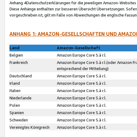
Anhang 4Datenschutzerklärungen für die jeweiligen Amazon-Websites
Diese Anhänge enthalten zur besseren Übersicht Übersetzungen. Sofe
vorgeschrieben ist, gilt im Falle von Abweichungen die englische Fass
ANHANG 1: AMAZON-GESELLSCHAFTEN UND AMAZO
Land
Amazon-Gesellschaft
Belgien
Amazon Europe Core S.à r.l.
Frankreich
Amazon Europe Core S.à r.l.(oder Amazon Fr
entsprechend der Mitteilung)
Deutschland
Amazon Europe Core S.à r.l.
Irland
Amazon Europe Core S.à r.l.
Italien
Amazon Europe Core S.à r.l.
Niederlande
Amazon Europe Core S.à r.l.
Polen
Amazon Europe Core S.à r.l.
Spanien
Amazon Europe Core S.à r.l.
Schweden
Amazon Europe Core S.à r.l.
Vereinigtes Königreich
Amazon Europe Core S.à r.l.