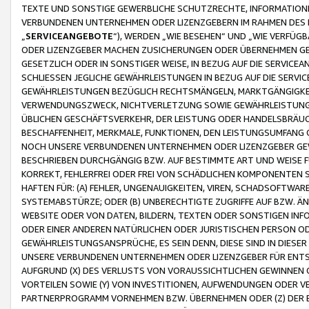
TEXTE UND SONSTIGE GEWERBLICHE SCHUTZRECHTE, INFORMATIONE
VERBUNDENEN UNTERNEHMEN ODER LIZENZGEBERN IM RAHMEN DES
„
SERVICEANGEBOTE
“), WERDEN „WIE BESEHEN“ UND „WIE VERFÜ
ODER LIZENZGEBER MACHEN ZUSICHERUNGEN ODER ÜBERNEHMEN GEW
GESETZLICH ODER IN SONSTIGER WEISE, IN BEZUG AUF DIE SERVI
SCHLIESSEN JEGLICHE GEWÄHRLEISTUNGEN IN BEZUG AUF DIE SERVI
GEWÄHRLEISTUNGEN BEZÜGLICH RECHTSMÄNGELN, MARKTGÄNGIGKEIT
VERWENDUNGSZWECK, NICHTVERLETZUNG SOWIE GEWÄHRLEISTUNGEN 
ÜBLICHEN GESCHÄFTSVERKEHR, DER LEISTUNG ODER HANDELSBRÄUCH
BESCHAFFENHEIT, MERKMALE, FUNKTIONEN, DEN LEISTUNGSUMFANG 
NOCH UNSERE VERBUNDENEN UNTERNEHMEN ODER LIZENZGEBER GEWÄ
BESCHRIEBEN DURCHGÄNGIG BZW. AUF BESTIMMTE ART UND WEISE
KORREKT, FEHLERFREI ODER FREI VON SCHÄDLICHEN KOMPONENTEN
HAFTEN FÜR: (A) FEHLER, UNGENAUIGKEITEN, VIREN, SCHADSOFTW
SYSTEMABSTÜRZE; ODER (B) UNBERECHTIGTE ZUGRIFFE AUF BZW. 
WEBSITE ODER VON DATEN, BILDERN, TEXTEN ODER SONSTIGEN INF
ODER EINER ANDEREN NATÜRLICHEN ODER JURISTISCHEN PERSON OD
GEWÄHRLEISTUNGSANSPRÜCHE, ES SEIN DENN, DIESE SIND IN DIES
UNSERE VERBUNDENEN UNTERNEHMEN ODER LIZENZGEBER FÜR EN
AUFGRUND (X) DES VERLUSTS VON VORAUSSICHTLICHEN GEWINNEN
VORTEILEN SOWIE (Y) VON INVESTITIONEN, AUFWENDUNGEN ODER VE
PARTNERPROGRAMM VORNEHMEN BZW. ÜBERNEHMEN ODER (Z) DER 