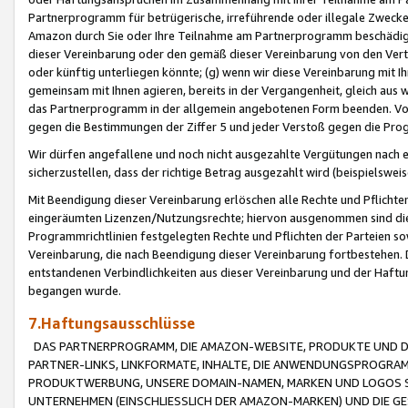
Partnerprogramm für betrügerische, irreführende oder illegale Zwecke
Amazon durch Sie oder Ihre Teilnahme am Partnerprogramm beschädig
dieser Vereinbarung oder den gemäß dieser Vereinbarung von den Vertr
oder künftig unterliegen könnte; (g) wenn wir diese Vereinbarung mit I
gemeinsam mit Ihnen agieren, bereits in der Vergangenheit, gleich aus
das Partnerprogramm in der allgemein angebotenen Form beenden. Vors
gegen die Bestimmungen der Ziffer 5 und jeder Verstoß gegen die Prog
Wir dürfen angefallene und noch nicht ausgezahlte Vergütungen nach 
sicherzustellen, dass der richtige Betrag ausgezahlt wird (beispielsw
Mit Beendigung dieser Vereinbarung erlöschen alle Rechte und Pflichte
eingeräumten Lizenzen/Nutzungsrechte; hiervon ausgenommen sind die in 
Programmrichtlinien festgelegten Rechte und Pflichten der Parteien sow
Vereinbarung, die nach Beendigung dieser Vereinbarung fortbestehen. D
entstandenen Verbindlichkeiten aus dieser Vereinbarung und der Haft
begangen wurde.
7.Haftungsausschlüsse
DAS PARTNERPROGRAMM, DIE AMAZON-WEBSITE, PRODUKTE UND DI
PARTNER-LINKS, LINKFORMATE, INHALTE, DIE ANWENDUNGSPROGR
PRODUKTWERBUNG, UNSERE DOMAIN-NAMEN, MARKEN UND LOGOS S
UNTERNEHMEN (EINSCHLIESSLICH DER AMAZON-MARKEN) UND DIE GE