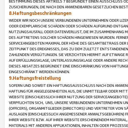
BESTIMMUNG DIESES ARTIKELS 7 BEGRÜNDET EINEN AUSSCHLUSS 
ZUSICHERUNGEN, DIE NACH DEN ANWENDBAREN GESETZLICHEN BE
8.Haftungsbeschränkungen
WEDER WIR NOCH UNSERE VERBUNDENEN UNTERNEHMEN ODER LIZEN
ODER EXEMPLARISCHE SCHÄDEN ODER SCHÄDEN AUFGRUND ENTGANG
NUTZUNGSAUSFALL ODER DATENVERLUST, DIE IM ZUSAMMENHANG MI
DES AUFTRETENS SOLCHER SCHÄDEN HINGEWIESEN WURDEN. FERN
SERVICEANGEBOTEN MAXIMAL DER HÖHE DES GESAMTBETRAGS DER 
ZEITPUNKT DES EREIGNISSES, DAS ZU DEM ZULETZT ENTSTANDENE
ZAHLENDEN VERGÜTUNGEN. SIE VERZICHTEN HIERMIT AUF ETWAIGE 
AUF ERFÜLLUNGSKLAGE, UNTERLASSUNGSKLAGE ODER ANDERE RECHT
DIESES ABSATZES BEGRÜNDET EINE EINSCHRÄNKUNG VON HAFTUNG
EINGESCHRÄNKT WERDEN KÖNNEN.
9.Haftungsfreistellung
SOFERN UND SOWEIT EIN HAFTUNGSAUSSCHLUSS NACH DEN ANWENDB
HAFTUNG FÜR ANGELEGENHEITEN AUS, DIE UNMITTELBAR ODER MITT
WEBSITE (EINSCHLIESSLICH IHRER NUTZUNG DER SERVICEANGEBOTE)
VERPFLICHTEN SICH, UNS, UNSERE VERBUNDENEN UNTERNEHMEN UN
(OFFICERS), ORGANMITGLIEDER (DIRECTORS) UND VERTRETER VON 
AUSLAGEN (EINSCHLIESSLICH ANGEMESSENER ANWALTSGEBÜHREN) FR
IHRER WEBSITE BZW. AUF IHRER WEBSITE ERSCHEINENDEM MATERIAL
MATERIALS MIT ANDEREN APPLIKATIONEN, INHALTEN ODER PROZESSE