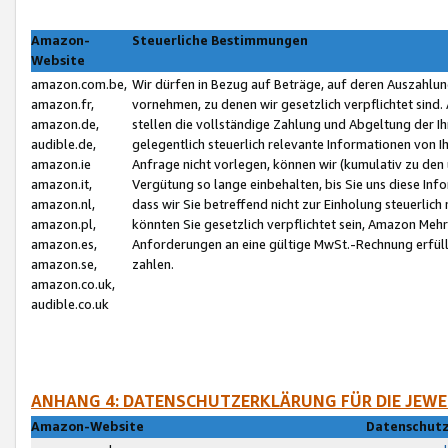
Amazon-
Steuerliche Bestimmungen
Website
amazon.com.be,
Wir dürfen in Bezug auf Beträge, auf deren Auszahlun
amazon.fr,
vornehmen, zu denen wir gesetzlich verpflichtet sind
amazon.de,
stellen die vollständige Zahlung und Abgeltung der 
audible.de,
gelegentlich steuerlich relevante Informationen von I
amazon.ie
Anfrage nicht vorlegen, können wir (kumulativ zu de
amazon.it,
Vergütung so lange einbehalten, bis Sie uns diese Inf
amazon.nl,
dass wir Sie betreffend nicht zur Einholung steuerlich 
amazon.pl,
könnten Sie gesetzlich verpflichtet sein, Amazon Meh
amazon.es,
Anforderungen an eine gültige MwSt.-Rechnung erfüllt
amazon.se,
zahlen.
amazon.co.uk,
audible.co.uk
ANHANG 4: DATENSCHUTZERKLÄRUNG FÜR DIE JEWE
Amazon-Website
Datenschutz