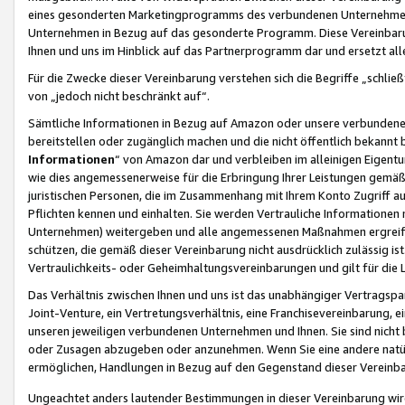
eines gesonderten Marketingprogramms des verbundenen Unternehmens
Unternehmen in Bezug auf das gesonderte Programm. Diese Vereinbarung
Ihnen und uns im Hinblick auf das Partnerprogramm dar und ersetzt al
Für die Zwecke dieser Vereinbarung verstehen sich die Begriffe „schließ
von „jedoch nicht beschränkt auf“.
Sämtliche Informationen in Bezug auf Amazon oder unsere verbunde
bereitstellen oder zugänglich machen und die nicht öffentlich bekannt bz
Informationen
“ von Amazon dar und verbleiben im alleinigen Eigent
wie dies angemessenerweise für die Erbringung Ihrer Leistungen gemäß d
juristischen Personen, die im Zusammenhang mit Ihrem Konto Zugriff au
Pflichten kennen und einhalten. Sie werden Vertrauliche Informationen 
Unternehmen) weitergeben und alle angemessenen Maßnahmen ergreifen
schützen, die gemäß dieser Vereinbarung nicht ausdrücklich zulässig is
Vertraulichkeits- oder Geheimhaltungsvereinbarungen und gilt für die
Das Verhältnis zwischen Ihnen und uns ist das unabhängiger Vertragspa
Joint-Venture, ein Vertretungsverhältnis, eine Franchisevereinbarung, 
unseren jeweiligen verbundenen Unternehmen und Ihnen. Sie sind ni
oder Zusagen abzugeben oder anzunehmen. Wenn Sie eine andere natürli
ermöglichen, Handlungen in Bezug auf den Gegenstand dieser Vereinbar
Ungeachtet anders lautender Bestimmungen in dieser Vereinbarung wird