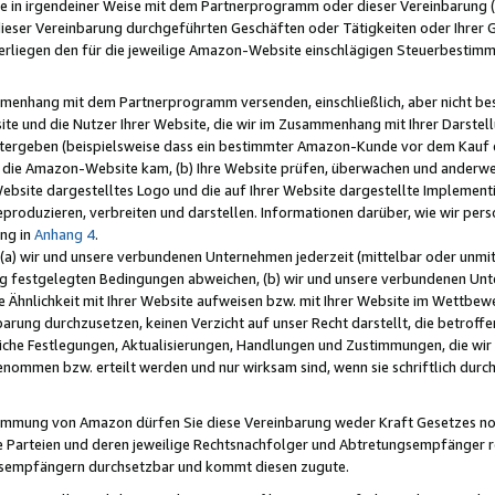
e in irgendeiner Weise mit dem Partnerprogramm oder dieser Vereinbarung (ei
ieser Vereinbarung durchgeführten Geschäften oder Tätigkeiten oder Ihrer 
liegen den für die jeweilige Amazon-Website einschlägigen Steuerbestim
mmenhang mit dem Partnerprogramm versenden, einschließlich, aber nicht be
site und die Nutzer Ihrer Website, die wir im Zusammenhang mit Ihrer Darst
itergeben (beispielsweise dass ein bestimmter Amazon-Kunde vor dem Kauf
uf die Amazon-Website kam, (b) Ihre Website prüfen, überwachen und anderwei
r Website dargestelltes Logo und die auf Ihrer Website dargestellte Impleme
reproduzieren, verbreiten und darstellen. Informationen darüber, wie wir per
ng in
Anhang 4
.
 (a) wir und unsere verbundenen Unternehmen jederzeit (mittelbar oder unmit
ng festgelegten Bedingungen abweichen, (b) wir und unsere verbundenen Unte
 Ähnlichkeit mit Ihrer Website aufweisen bzw. mit Ihrer Website im Wettbewer
barung durchzusetzen, keinen Verzicht auf unser Recht darstellt, die betrof
liche Festlegungen, Aktualisierungen, Handlungen und Zustimmungen, die wi
enommen bzw. erteilt werden und nur wirksam sind, wenn sie schriftlich dur
stimmung von Amazon dürfen Sie diese Vereinbarung weder Kraft Gesetzes no
die Parteien und deren jeweilige Rechtsnachfolger und Abtretungsempfänger 
ngsempfängern durchsetzbar und kommt diesen zugute.