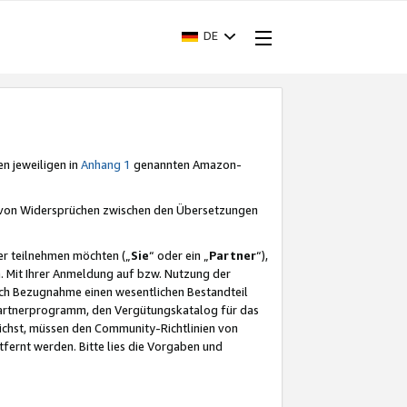
DE
en jeweiligen in
Anhang 1
genannten Amazon-
e von Widersprüchen zwischen den Übersetzungen
er teilnehmen möchten („
Sie
“ oder ein „
Partner
“),
. Mit Ihrer Anmeldung auf bzw. Nutzung der
durch Bezugnahme einen wesentlichen Bestandteil
 Partnerprogramm, den Vergütungskatalog für das
ichst, müssen den Community-Richtlinien von
fernt werden. Bitte lies die Vorgaben und