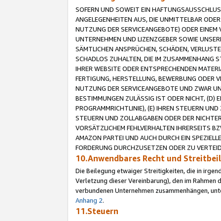
SOFERN UND SOWEIT EIN HAFTUNGSAUSSCHLUSS
ANGELEGENHEITEN AUS, DIE UNMITTELBAR ODER 
NUTZUNG DER SERVICEANGEBOTE) ODER EINEM V
UNTERNEHMEN UND LIZENZGEBER SOWIE UNSERE 
SÄMTLICHEN ANSPRÜCHEN, SCHÄDEN, VERLUSTE
SCHADLOS ZUHALTEN, DIE IM ZUSAMMENHANG STE
IHRER WEBSITE ODER ENTSPRECHENDEN MATERIA
FERTIGUNG, HERSTELLUNG, BEWERBUNG ODER VE
NUTZUNG DER SERVICEANGEBOTE UND ZWAR UN
BESTIMMUNGEN ZULÄSSIG IST ODER NICHT, (D) 
PROGRAMMRICHTLINIE), (E) IHREN STEUERN UN
STEUERN UND ZOLLABGABEN ODER DER NICHTER
VORSÄTZLICHEM FEHLVERHALTEN IHRERSEITS BZ
AMAZON PARTEI UND AUCH DURCH EIN SPEZIELL
FORDERUNG DURCHZUSETZEN ODER ZU VERTEIDI
10.Anwendbares Recht und Streitbe
Die Beilegung etwaiger Streitigkeiten, die in irg
Verletzung dieser Vereinbarung), den im Rahmen d
verbundenen Unternehmen zusammenhängen, unterl
Anhang 2
.
11.Steuern