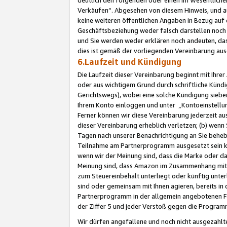
Verkäufen“. Abgesehen von diesem Hinweis, und a
keine weiteren öffentlichen Angaben in Bezug au
Geschäftsbeziehung weder falsch darstellen noch a
und Sie werden weder erklären noch andeuten, dass
dies ist gemäß der vorliegenden Vereinbarung ausd
6.Laufzeit und Kündigung
Die Laufzeit dieser Vereinbarung beginnt mit Ihre
oder aus wichtigem Grund durch schriftliche Kündi
Gerichtswegs), wobei eine solche Kündigung siebe
Ihrem Konto einloggen und unter „Kontoeinstellu
Ferner können wir diese Vereinbarung jederzeit aus
dieser Vereinbarung erheblich verletzen; (b) wenn
Tagen nach unserer Benachrichtigung an Sie behe
Teilnahme am Partnerprogramm ausgesetzt sein kö
wenn wir der Meinung sind, dass die Marke oder 
Meinung sind, dass Amazon im Zusammenhang mit d
zum Steuereinbehalt unterliegt oder künftig unter
sind oder gemeinsam mit Ihnen agieren, bereits in
Partnerprogramm in der allgemein angebotenen Fo
der Ziffer 5 und jeder Verstoß gegen die Programm
Wir dürfen angefallene und noch nicht ausgezahlt