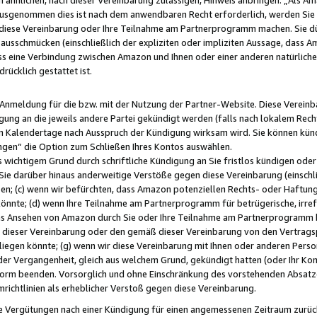
usgenommen dies ist nach dem anwendbaren Recht erforderlich, werden Sie 
f diese Vereinbarung oder Ihre Teilnahme am Partnerprogramm machen. Sie d
usschmücken (einschließlich der expliziten oder impliziten Aussage, dass A
 eine Verbindung zwischen Amazon und Ihnen oder einer anderen natürlichen 
rücklich gestattet ist.
r Anmeldung für die bzw. mit der Nutzung der Partner-Website. Diese Vereinb
gung an die jeweils andere Partei gekündigt werden (falls nach lokalem Rech
n Kalendertage nach Ausspruch der Kündigung wirksam wird. Sie können kündi
ngen“ die Option zum Schließen Ihres Kontos auswählen.
 wichtigem Grund durch schriftliche Kündigung an Sie fristlos kündigen oder I
 Sie darüber hinaus anderweitige Verstöße gegen diese Vereinbarung (einschli
ben; (c) wenn wir befürchten, dass Amazon potenziellen Rechts- oder Haftu
nnte; (d) wenn Ihre Teilnahme am Partnerprogramm für betrügerische, irref
das Ansehen von Amazon durch Sie oder Ihre Teilnahme am Partnerprogramm b
ieser Vereinbarung oder den gemäß dieser Vereinbarung von den Vertragspa
liegen könnte; (g) wenn wir diese Vereinbarung mit Ihnen oder anderen Perso
 der Vergangenheit, gleich aus welchem Grund, gekündigt hatten (oder Ihr Ko
rm beenden. Vorsorglich und ohne Einschränkung des vorstehenden Absatzes
richtlinien als erheblicher Verstoß gegen diese Vereinbarung.
e Vergütungen nach einer Kündigung für einen angemessenen Zeitraum zurückb