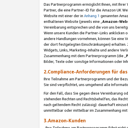
Das Partnerprogramm ermöglicht Ihnen, mit Ihrer W
Partner, die eine Partner-ID für die Amazon UK W
Website mit einer der in
Anhang 1
genannten Amazon
enthaltenen Website (jeweils eine „
Amazon-Webs
Vereinbarung entsprechen und die von uns bereitg
Wenn unsere Kunden die Partner-Links anklicken 
andere Handlungen vornehmen, können Sie eine Ver
der dort festgelegten Einschränkungen) erhalten. 
Widgets, Links, Marketing-Inhalte und andere Ver
Zusammenhang mit dem Partnerprogramm (die „
Bilder, Texte oder sonstige Informationen oder In
2.Compliance-Anforderungen für d
Ihre Teilnahme am Partnerprogramm und der Bezug 
Sie sind verpflichtet, uns umgehend alle Informat
Für den Fall, dass Sie gegen diese Vereinbarung 
stehenden Rechten und Rechtsbehelfen, das Recht
nach geltendem Recht zulässig) dauerhaft einzus
unmittelbar oder mittelbar im Zusammenhang mit
3.Amazon-Kunden
Ihre Teilnahme am Partnerprogramm führt nicht d