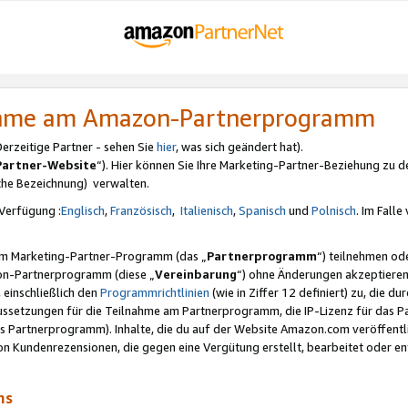
nahme am Amazon-Partnerprogramm
rzeitige Partner - sehen Sie
hier
, was sich geändert hat).
Partner-Website
“). Hier können Sie Ihre Marketing-Partner-Beziehung zu d
iche Bezeichnung) verwalten.
Verfügung :
Englisch
,
Französisch
,
Italienisch
,
Spanisch
und
Polnisch
. Im Fall
erem Marketing-Partner-Programm (das „
Partnerprogramm
“) teilnehmen od
on-Partnerprogramm (diese „
Vereinbarung
“) ohne Änderungen akzeptieren
 einschließlich den
Programmrichtlinien
(wie in Ziffer 12 definiert) zu, die 
raussetzungen für die Teilnahme am Partnerprogramm, die IP-Lizenz für das
s Partnerprogramm). Inhalte, die du auf der Website Amazon.com veröffentl
n Kundenrezensionen, die gegen eine Vergütung erstellt, bearbeitet oder ent
mms