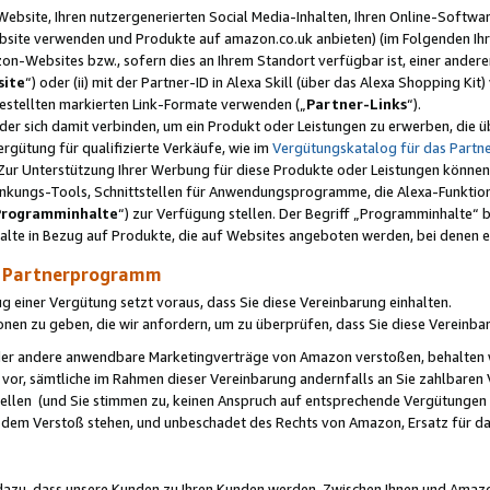
ebsite, Ihren nutzergenerierten Social Media-Inhalten, Ihren Online-Softwar
ebsite verwenden und Produkte auf amazon.co.uk anbieten) (im Folgenden Ihr
-Websites bzw., sofern dies an Ihrem Standort verfügbar ist, einer ander
ite
“) oder (ii) mit der Partner-ID in Alexa Skill (über das Alexa Shopping Ki
estellten markierten Link-Formate verwenden („
Partner-Links
“).
oder sich damit verbinden, um ein Produkt oder Leistungen zu erwerben, di
gütung für qualifizierte Verkäufe, wie im
Vergütungskatalog für das Part
Zur Unterstützung Ihrer Werbung für diese Produkte oder Leistungen können w
linkungs-Tools, Schnittstellen für Anwendungsprogramme, die Alexa-Funktion
Programminhalte
“) zur Verfügung stellen. Der Begriff „Programminhalte“ be
halte in Bezug auf Produkte, die auf Websites angeboten werden, bei denen 
as Partnerprogramm
einer Vergütung setzt voraus, dass Sie diese Vereinbarung einhalten.
ionen zu geben, die wir anfordern, um zu überprüfen, dass Sie diese Vereinba
oder andere anwendbare Marketingverträge von Amazon verstoßen, behalten w
 vor, sämtliche im Rahmen dieser Vereinbarung andernfalls an Sie zahlbare
tellen (und Sie stimmen zu, keinen Anspruch auf entsprechende Vergütungen
 dem Verstoß stehen, und unbeschadet des Rechts von Amazon, Ersatz für 
azu, dass unsere Kunden zu Ihren Kunden werden. Zwischen Ihnen und Amaz