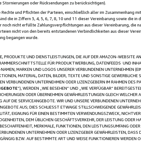
ge Stornierungen oder Rücksendungen zu berücksichtigen).
 Rechte und Pflichten der Parteien, einschließlich aller im Zusammenhang m
 die in Ziffern 3, 4, 5, 6, 7, 8, 10 und 11 dieser Vereinbarung sowie die in
er noch nicht erfüllte Zahlungsverpflichtungen aus dieser Vereinbarung, die
arteien nicht von den bereits entstandenen Verbindlichkeiten aus dieser Ver
gung begangen wurde.
 PRODUKTE UND DIENSTLEISTUNGEN, DIE AUF DER AMAZON-WEBSITE AN
GRAMMIERSCHNITTSTELLE FÜR PRODUKTWERBUNG, DATENFEEDS UND INH
-NAMEN, MARKEN UND LOGOS UNSERER VERBUNDENEN UNTERNEHMEN (EIN
IONEN, MATERIAL, DATEN, BILDER, TEXTE UND SONSTIGE GEWERBLICHE 
EREN VERBUNDENEN UNTERNEHMEN ODER LIZENZGEBERN IM RAHMEN DES 
NGEBOTE
“), WERDEN „WIE BESEHEN“ UND „WIE VERFÜGBAR“ BEREITGEST
CHERUNGEN ODER ÜBERNEHMEN GEWÄHRLEISTUNGEN GLEICH WELCHER AR
ZUG AUF DIE SERVICEANGEBOTE. WIR UND UNSERE VERBUNDENEN UNTERNEH
ANGEBOTE AUS; DIES SCHLIESST ETWAIGE STILLSCHWEIGENDE GEWÄHRLE
LITÄT, EIGNUNG FÜR EINEN BESTIMMTEN VERWENDUNGSZWECK, NICHTVER
OGENHEITEN, DEM ÜBLICHEN GESCHÄFTSVERKEHR, DER LEISTUNG ODER H
 BESCHAFFENHEIT, MERKMALE, FUNKTIONEN, DEN LEISTUNGSUMFANG ODER
VERBUNDENEN UNTERNEHMEN ODER LIZENZGEBER GEWÄHRLEISTEN, DASS D
HGÄNGIG BZW. AUF BESTIMMTE ART UND WEISE FUNKTIONIEREN WERDEN 