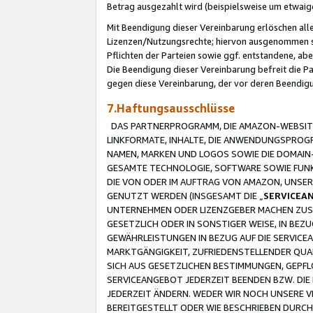
Betrag ausgezahlt wird (beispielsweise um etwai
Mit Beendigung dieser Vereinbarung erlöschen alle
Lizenzen/Nutzungsrechte; hiervon ausgenommen sind
Pflichten der Parteien sowie ggf. entstandene, ab
Die Beendigung dieser Vereinbarung befreit die P
gegen diese Vereinbarung, der vor deren Beendi
7.Haftungsausschlüsse
DAS PARTNERPROGRAMM, DIE AMAZON-WEBSITE,
LINKFORMATE, INHALTE, DIE ANWENDUNGSPRO
NAMEN, MARKEN UND LOGOS SOWIE DIE DOMAIN
GESAMTE TECHNOLOGIE, SOFTWARE SOWIE FUNKT
DIE VON ODER IM AUFTRAG VON AMAZON, UNS
GENUTZT WERDEN (INSGESAMT DIE „
SERVICEA
UNTERNEHMEN ODER LIZENZGEBER MACHEN ZUSI
GESETZLICH ODER IN SONSTIGER WEISE, IN BE
GEWÄHRLEISTUNGEN IN BEZUG AUF DIE SERVICE
MARKTGÄNGIGKEIT, ZUFRIEDENSTELLENDER QUA
SICH AUS GESETZLICHEN BESTIMMUNGEN, GEPFL
SERVICEANGEBOT JEDERZEIT BEENDEN BZW. DIE
JEDERZEIT ÄNDERN. WEDER WIR NOCH UNSERE 
BEREITGESTELLT ODER WIE BESCHRIEBEN DURC