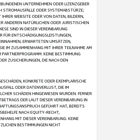
VERBUNDENEN UNTERNEHMEN ODER LIZENZGEBER
ICH STROMAUSFÄLLE ODER SYSTEMABSTÜRZE;
IHRER WEBSITE ODER VON DATEN, BILDERN,
ER ANDEREN NATÜRLICHEN ODER JURISTISCHEN
ESE SIND IN DIESER VEREINBARUNG
R FÜR ENTSCHÄDIGUNGSLEISTUNGEN,
EINNAHMEN, ERWARTETEN UMSÄTZEN,
SIE IM ZUSAMMENHANG MIT IHRER TEILNAHME AM
M PARTNERPROGRAMM. KEINE BESTIMMUNG
DER ZUSICHERUNGEN, DIE NACH DEN
GESCHÄDEN, KONKRETE ODER EXEMPLARISCHE
SFALL ODER DATENVERLUST, DIE IM
OLCHER SCHÄDEN HINGEWIESEN WURDEN. FERNER
BETRAGS DER LAUT DIESER VEREINBARUNG IN
HAFTUNGSANSPRUCH GEFÜHRT HAT, BEREITS
SBEHELFE NACH EQUITY-RECHT,
NHANG MIT DIESER VEREINBARUNG. KEINE
TZLICHEN BESTIMMUNGEN NICHT