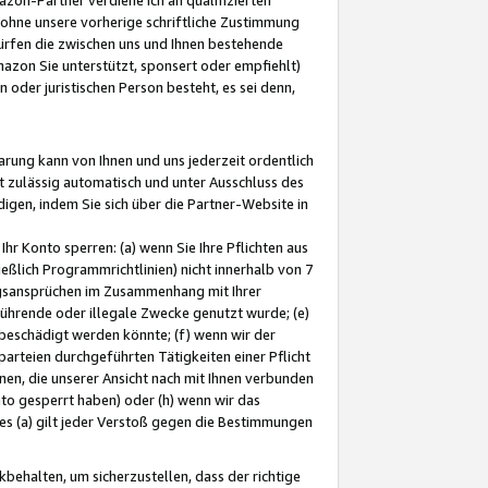
ohne unsere vorherige schriftliche Zustimmung
ürfen die zwischen uns und Ihnen bestehende
mazon Sie unterstützt, sponsert oder empfiehlt)
oder juristischen Person besteht, es sei denn,
arung kann von Ihnen und uns jederzeit ordentlich
t zulässig automatisch und unter Ausschluss des
gen, indem Sie sich über die Partner-Website in
hr Konto sperren: (a) wenn Sie Ihre Pflichten aus
eßlich Programmrichtlinien) nicht innerhalb von 7
ngsansprüchen im Zusammenhang mit Ihrer
ührende oder illegale Zwecke genutzt wurde; (e)
eschädigt werden könnte; (f) wenn wir der
rteien durchgeführten Tätigkeiten einer Pflicht
nen, die unserer Ansicht nach mit Ihnen verbunden
nto gesperrt haben) oder (h) wenn wir das
 (a) gilt jeder Verstoß gegen die Bestimmungen
ehalten, um sicherzustellen, dass der richtige