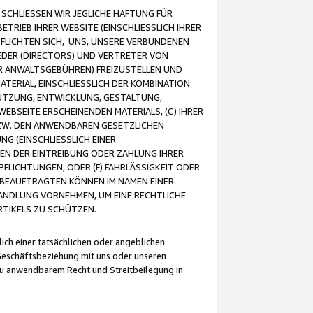
CHLIESSEN WIR JEGLICHE HAFTUNG FÜR
TRIEB IHRER WEBSITE (EINSCHLIESSLICH IHRER
FLICHTEN SICH, UNS, UNSERE VERBUNDENEN
EDER (DIRECTORS) UND VERTRETER VON
R ANWALTSGEBÜHREN) FREIZUSTELLEN UND
ATERIAL, EINSCHLIESSLICH DER KOMBINATION
NUTZUNG, ENTWICKLUNG, GESTALTUNG,
EBSEITE ERSCHEINENDEN MATERIALS, (C) IHRER
ZW. DEN ANWENDBAREN GESETZLICHEN
NG (EINSCHLIESSLICH EINER
BEN DER EINTREIBUNG ODER ZAHLUNG IHRER
LICHTUNGEN, ODER (F) FAHRLÄSSIGKEIT ODER
 BEAUFTRAGTEN KÖNNEN IM NAMEN EINER
HANDLUNG VORNEHMEN, UM EINE RECHTLICHE
TIKELS ZU SCHÜTZEN.
ich einer tatsächlichen oder angeblichen
Geschäftsbeziehung mit uns oder unseren
u anwendbarem Recht und Streitbeilegung in