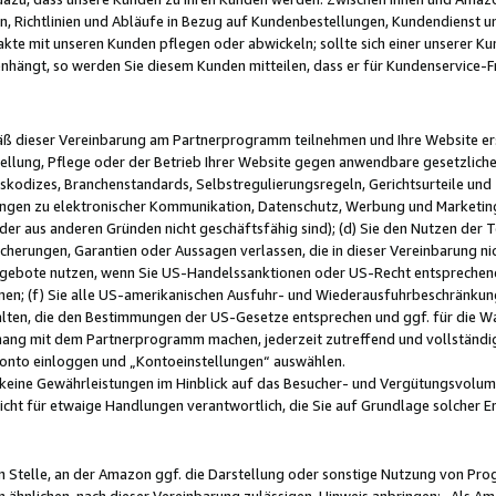
, Richtlinien und Abläufe in Bezug auf Kundenbestellungen, Kundendienst 
kte mit unseren Kunden pflegen oder abwickeln; sollte sich einer unserer Ku
nhängt, so werden Sie diesem Kunden mitteilen, dass er für Kundenservic
emäß dieser Vereinbarung am Partnerprogramm teilnehmen und Ihre Website er
ellung, Pflege oder der Betrieb Ihrer Website gegen anwendbare gesetzlich
skodizes, Branchenstandards, Selbstregulierungsregeln, Gerichtsurteile und 
ngen zu elektronischer Kommunikation, Datenschutz, Werbung und Marketing)
 oder aus anderen Gründen nicht geschäftsfähig sind); (d) Sie den Nutzen de
cherungen, Garantien oder Aussagen verlassen, die in dieser Vereinbarung nich
gebote nutzen, wenn Sie US-Handelssanktionen oder US-Recht entsprechen
men; (f) Sie alle US-amerikanischen Ausfuhr- und Wiederausfuhrbeschränkun
ten, die den Bestimmungen der US-Gesetze entsprechen und ggf. für die Wa
hang mit dem Partnerprogramm machen, jederzeit zutreffend und vollständig 
 Konto einloggen und „Kontoeinstellungen“ auswählen.
keine Gewährleistungen im Hinblick auf das Besucher- und Vergütungsvolu
icht für etwaige Handlungen verantwortlich, die Sie auf Grundlage solcher
en Stelle, an der Amazon ggf. die Darstellung oder sonstige Nutzung von Pr
 ähnlichen, nach dieser Vereinbarung zulässigen, Hinweis anbringen: „Als Ama