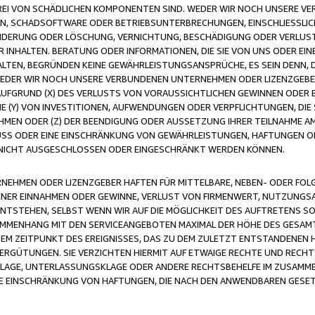
FREI VON SCHÄDLICHEN KOMPONENTEN SIND. WEDER WIR NOCH UNSERE 
VIREN, SCHADSOFTWARE ODER BETRIEBSUNTERBRECHUNGEN, EINSCHLIESSL
ÄNDERUNG ODER LÖSCHUNG, VERNICHTUNG, BESCHÄDIGUNG ODER VERLUST 
INHALTEN. BERATUNG ODER INFORMATIONEN, DIE SIE VON UNS ODER EIN
LTEN, BEGRÜNDEN KEINE GEWÄHRLEISTUNGSANSPRÜCHE, ES SEIN DENN, DI
WEDER WIR NOCH UNSERE VERBUNDENEN UNTERNEHMEN ODER LIZENZGEBE
FGRUND (X) DES VERLUSTS VON VORAUSSICHTLICHEN GEWINNEN ODER 
 (Y) VON INVESTITIONEN, AUFWENDUNGEN ODER VERPFLICHTUNGEN, DIE 
EN ODER (Z) DER BEENDIGUNG ODER AUSSETZUNG IHRER TEILNAHME A
LUSS ODER EINE EINSCHRÄNKUNG VON GEWÄHRLEISTUNGEN, HAFTUNGEN O
NICHT AUSGESCHLOSSEN ODER EINGESCHRÄNKT WERDEN KÖNNEN.
EHMEN ODER LIZENZGEBER HAFTEN FÜR MITTELBARE, NEBEN- ODER FOL
R EINNAHMEN ODER GEWINNE, VERLUST VON FIRMENWERT, NUTZUNGSAU
TSTEHEN, SELBST WENN WIR AUF DIE MÖGLICHKEIT DES AUFTRETENS S
MENHANG MIT DEN SERVICEANGEBOTEN MAXIMAL DER HÖHE DES GESAMT
M ZEITPUNKT DES EREIGNISSES, DAS ZU DEM ZULETZT ENTSTANDENEN 
ERGÜTUNGEN. SIE VERZICHTEN HIERMIT AUF ETWAIGE RECHTE UND RECHT
KLAGE, UNTERLASSUNGSKLAGE ODER ANDERE RECHTSBEHELFE IM ZUSAMME
NE EINSCHRÄNKUNG VON HAFTUNGEN, DIE NACH DEN ANWENDBAREN GESE