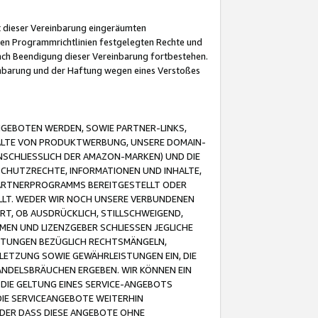
it dieser Vereinbarung eingeräumten
 den Programmrichtlinien festgelegten Rechte und
 nach Beendigung dieser Vereinbarung fortbestehen.
einbarung und der Haftung wegen eines Verstoßes
GEBOTEN WERDEN, SOWIE PARTNER-LINKS,
ALTE VON PRODUKTWERBUNG, UNSERE DOMAIN-
SCHLIESSLICH DER AMAZON-MARKEN) UND DIE
SCHUTZRECHTE, INFORMATIONEN UND INHALTE,
PARTNERPROGRAMMS BEREITGESTELLT ODER
ELLT. WEDER WIR NOCH UNSERE VERBUNDENEN
T, OB AUSDRÜCKLICH, STILLSCHWEIGEND,
MEN UND LIZENZGEBER SCHLIESSEN JEGLICHE
ISTUNGEN BEZÜGLICH RECHTSMÄNGELN,
LETZUNG SOWIE GEWÄHRLEISTUNGEN EIN, DIE
ANDELSBRÄUCHEN ERGEBEN. WIR KÖNNEN EIN
 DIE GELTUNG EINES SERVICE-ANGEBOTS
IE SERVICEANGEBOTE WEITERHIN
ODER DASS DIESE ANGEBOTE OHNE