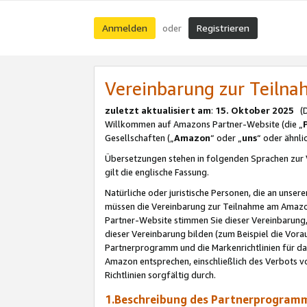
Anmelden
Registrieren
oder
Vereinbarung zur Teil
zuletzt aktualisiert am
:
15. Oktober 2025
(De
Willkommen auf Amazons Partner-Website (die „
Gesellschaften („
Amazon
“ oder „
uns
“ oder ähnl
Übersetzungen stehen in folgenden Sprachen zur 
gilt die englische Fassung.
Natürliche oder juristische Personen, die an uns
müssen die Vereinbarung zur Teilnahme am Amaz
Partner-Website stimmen Sie dieser Vereinbarung,
dieser Vereinbarung bilden (zum Beispiel die Vo
Partnerprogramm und die Markenrichtlinien für da
Amazon entsprechen, einschließlich des Verbots vo
Richtlinien sorgfältig durch.
1.Beschreibung des Partnerprogra