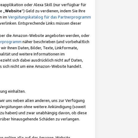
eapplikation oder Alexa Skill (nur verfügbar für
e „
Website
“) Geld zu verdienen, indem Sie Ihre
en im
Vergütungskatalog für das Partnerprogramm
t) verlinken. Entsprechende Links müssen dieser
e über die Amazon-Website angeboten werden, oder
nerprogramm
näher beschrieben (und vorbehaltlich
ir Ihnen Daten, Bilder, Texte, Linkformate,
alität und weitere Informationen im
zieht sich dabei ausdrücklich nicht auf Daten,
es sich nicht um eine Amazon-Website handelt.
rung einhalten.
ir uns neben allen anderen, uns zur Verfügung
n Vergütungen ohne weitere Ankündigung (soweit
 zu haben) und zwar unabhängig davon, ob diese
darüber hinausgehende Schäden zu verlangen.
on gelten alle auf der Amazon-Website