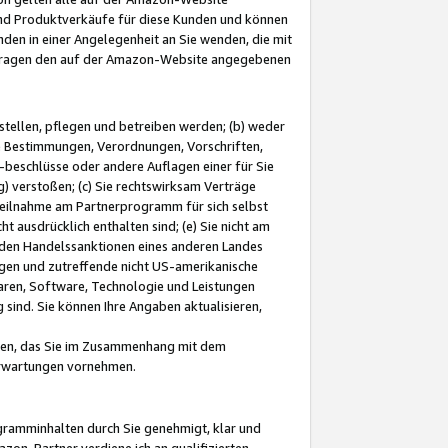
und Produktverkäufe für diese Kunden und können
nden in einer Angelegenheit an Sie wenden, die mit
e-Fragen den auf der Amazon-Website angegebenen
stellen, pflegen und betreiben werden; (b) weder
e Bestimmungen, Verordnungen, Vorschriften,
-beschlüsse oder andere Auflagen einer für Sie
 verstoßen; (c) Sie rechtswirksam Verträge
r Teilnahme am Partnerprogramm für sich selbst
t ausdrücklich enthalten sind; (e) Sie nicht am
den Handelssanktionen eines anderen Landes
gen und zutreffende nicht US-amerikanische
ren, Software, Technologie und Leistungen
sind. Sie können Ihre Angaben aktualisieren,
men, das Sie im Zusammenhang mit dem
 Erwartungen vornehmen.
ogramminhalten durch Sie genehmigt, klar und
zon-Partner verdiene ich an qualifizierten