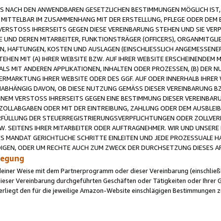
 NACH DEN ANWENDBAREN GESETZLICHEN BESTIMMUNGEN MÖGLICH IST, S
MITTELBAR IM ZUSAMMENHANG MIT DER ERSTELLUNG, PFLEGE ODER DEM BE
ERSTOSS IHRERSEITS GEGEN DIESE VEREINBARUNG STEHEN UND SIE VERP
UND DEREN MITARBEITER, FUNKTIONSTRÄGER (OFFICERS), ORGANMITGLI
N, HAFTUNGEN, KOSTEN UND AUSLAGEN (EINSCHLIESSLICH ANGEMESSENE
HEN MIT (A) IHRER WEBSITE BZW. AUF IHRER WEBSITE ERSCHEINENDEM M
LS MIT ANDEREN APPLIKATIONEN, INHALTEN ODER PROZESSEN, (B) DER 
RMARKTUNG IHRER WEBSITE ODER DES GGF. AUF ODER INNERHALB IHRER W
ABHÄNGIG DAVON, OB DIESE NUTZUNG GEMÄSS DIESER VEREINBARUNG B
EINEM VERSTOSS IHRERSEITS GEGEN EINE BESTIMMUNG DIESER VEREINBARU
D ZOLLABGABEN ODER MIT DER EINTREIBUNG, ZAHLUNG ODER DEM AUSBLEI
FÜLLUNG DER STEUERREGISTRIERUNGSVERPFLICHTUNGEN ODER ZOLLVERPF
W. SEITENS IHRER MITARBEITER ODER AUFTRAGNEHMER. WIR UND UNSERE
ES MANDAT GERICHTLICHE SCHRITTE EINLEITEN UND JEDE PROZESSUALE 
GEN, ODER UM RECHTE AUCH ZUM ZWECK DER DURCHSETZUNG DIESES AR
ilegung
endeiner Weise mit dem Partnerprogramm oder dieser Vereinbarung (einschließl
ieser Vereinbarung durchgeführten Geschäften oder Tätigkeiten oder Ihrer 
iegt den für die jeweilige Amazon-Website einschlägigen Bestimmungen z