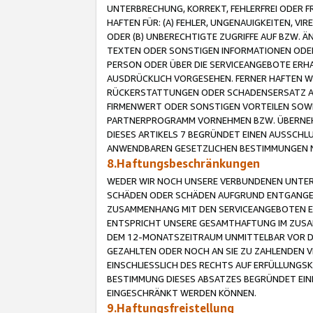
UNTERBRECHUNG, KORREKT, FEHLERFREI ODER 
HAFTEN FÜR: (A) FEHLER, UNGENAUIGKEITEN, 
ODER (B) UNBERECHTIGTE ZUGRIFFE AUF BZW. 
TEXTEN ODER SONSTIGEN INFORMATIONEN ODER 
PERSON ODER ÜBER DIE SERVICEANGEBOTE ERHA
AUSDRÜCKLICH VORGESEHEN. FERNER HAFTEN 
RÜCKERSTATTUNGEN ODER SCHADENSERSATZ AU
FIRMENWERT ODER SONSTIGEN VORTEILEN SOWIE
PARTNERPROGRAMM VORNEHMEN BZW. ÜBERNEHM
DIESES ARTIKELS 7 BEGRÜNDET EINEN AUSSCH
ANWENDBAREN GESETZLICHEN BESTIMMUNGEN 
8.Haftungsbeschränkungen
WEDER WIR NOCH UNSERE VERBUNDENEN UNTERN
SCHÄDEN ODER SCHÄDEN AUFGRUND ENTGANGENE
ZUSAMMENHANG MIT DEN SERVICEANGEBOTEN EN
ENTSPRICHT UNSERE GESAMTHAFTUNG IM ZUSAM
DEM 12-MONATSZEITRAUM UNMITTELBAR VOR DE
GEZAHLTEN ODER NOCH AN SIE ZU ZAHLENDEN V
EINSCHLIESSLICH DES RECHTS AUF ERFÜLLUNGS
BESTIMMUNG DIESES ABSATZES BEGRÜNDET EI
EINGESCHRÄNKT WERDEN KÖNNEN.
9.Haftungsfreistellung