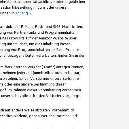
nschließlich einer tatsächlichen oder angeblichen
Geschäftsbeziehung mit uns oder unseren
mungen in
Anhang 3
.
schränkt auf E-Mails, Push- und SMS-Nachrichten.
ellung von Partner-Links und Programminhalten
 eines Produkts auf der Amazon-Website über
tig untersuchen, um die Einhaltung dieser
ntierung von Programminhalten als Best-Practice-
sonenbezogene Daten verarbeiten, finden Sie in der
telbar) Internet-Verkehr (Traffic) anregen können,
rnehmen jederzeit (unmittelbar oder mittelbar)
b stehen, (c) ein Versäumnis unsererseits, Ihre
fene oder eine andere Bestimmung dieser
r ggf. im Rahmen dieser Vereinbarung vornehmen
ch unseren bevollmächtigten Vertreter vorgelegt
ch auf andere Weise abtreten. Vorbehaltlich
rechtlich bindend, gegenüber den Parteien und