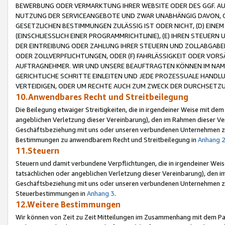
BEWERBUNG ODER VERMARKTUNG IHRER WEBSITE ODER DES GGF. AUF 
NUTZUNG DER SERVICEANGEBOTE UND ZWAR UNABHÄNGIG DAVON, O
GESETZLICHEN BESTIMMUNGEN ZULÄSSIG IST ODER NICHT, (D) EINE
(EINSCHLIESSLICH EINER PROGRAMMRICHTLINIE), (E) IHREN STEUER
DER EINTREIBUNG ODER ZAHLUNG IHRER STEUERN UND ZOLLABGAB
ODER ZOLLVERPFLICHTUNGEN, ODER (F) FAHRLÄSSIGKEIT ODER VORS
AUFTRAGNEHMER. WIR UND UNSERE BEAUFTRAGTEN KÖNNEN IM NAME
GERICHTLICHE SCHRITTE EINLEITEN UND JEDE PROZESSUALE HAND
VERTEIDIGEN, ODER UM RECHTE AUCH ZUM ZWECK DER DURCHSETZU
10.Anwendbares Recht und Streitbeilegung
Die Beilegung etwaiger Streitigkeiten, die in irgendeiner Weise mit de
angeblichen Verletzung dieser Vereinbarung), den im Rahmen dieser Ve
Geschäftsbeziehung mit uns oder unseren verbundenen Unternehmen zu
Bestimmungen zu anwendbarem Recht und Streitbeilegung in
Anhang 
11.Steuern
Steuern und damit verbundene Verpflichtungen, die in irgendeiner Wei
tatsächlichen oder angeblichen Verletzung dieser Vereinbarung), den 
Geschäftsbeziehung mit uns oder unseren verbundenen Unternehmen z
Steuerbestimmungen in
Anhang 3
.
12.Weitere Bestimmungen
Wir können von Zeit zu Zeit Mitteilungen im Zusammenhang mit dem Par