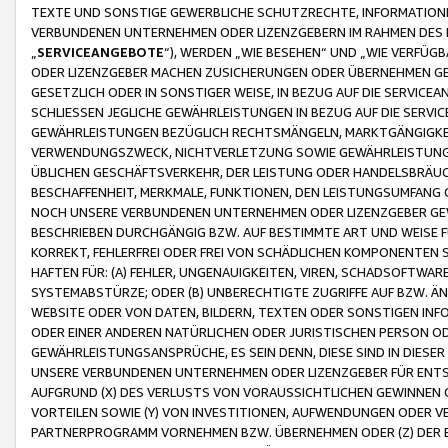
TEXTE UND SONSTIGE GEWERBLICHE SCHUTZRECHTE, INFORMATIONE
VERBUNDENEN UNTERNEHMEN ODER LIZENZGEBERN IM RAHMEN DES
„
SERVICEANGEBOTE
“), WERDEN „WIE BESEHEN“ UND „WIE VERFÜ
ODER LIZENZGEBER MACHEN ZUSICHERUNGEN ODER ÜBERNEHMEN GEW
GESETZLICH ODER IN SONSTIGER WEISE, IN BEZUG AUF DIE SERVI
SCHLIESSEN JEGLICHE GEWÄHRLEISTUNGEN IN BEZUG AUF DIE SERVI
GEWÄHRLEISTUNGEN BEZÜGLICH RECHTSMÄNGELN, MARKTGÄNGIGKEIT
VERWENDUNGSZWECK, NICHTVERLETZUNG SOWIE GEWÄHRLEISTUNGEN 
ÜBLICHEN GESCHÄFTSVERKEHR, DER LEISTUNG ODER HANDELSBRÄUCH
BESCHAFFENHEIT, MERKMALE, FUNKTIONEN, DEN LEISTUNGSUMFANG 
NOCH UNSERE VERBUNDENEN UNTERNEHMEN ODER LIZENZGEBER GEWÄ
BESCHRIEBEN DURCHGÄNGIG BZW. AUF BESTIMMTE ART UND WEISE
KORREKT, FEHLERFREI ODER FREI VON SCHÄDLICHEN KOMPONENTEN
HAFTEN FÜR: (A) FEHLER, UNGENAUIGKEITEN, VIREN, SCHADSOFTW
SYSTEMABSTÜRZE; ODER (B) UNBERECHTIGTE ZUGRIFFE AUF BZW. 
WEBSITE ODER VON DATEN, BILDERN, TEXTEN ODER SONSTIGEN INF
ODER EINER ANDEREN NATÜRLICHEN ODER JURISTISCHEN PERSON OD
GEWÄHRLEISTUNGSANSPRÜCHE, ES SEIN DENN, DIESE SIND IN DIES
UNSERE VERBUNDENEN UNTERNEHMEN ODER LIZENZGEBER FÜR EN
AUFGRUND (X) DES VERLUSTS VON VORAUSSICHTLICHEN GEWINNEN
VORTEILEN SOWIE (Y) VON INVESTITIONEN, AUFWENDUNGEN ODER VE
PARTNERPROGRAMM VORNEHMEN BZW. ÜBERNEHMEN ODER (Z) DER 