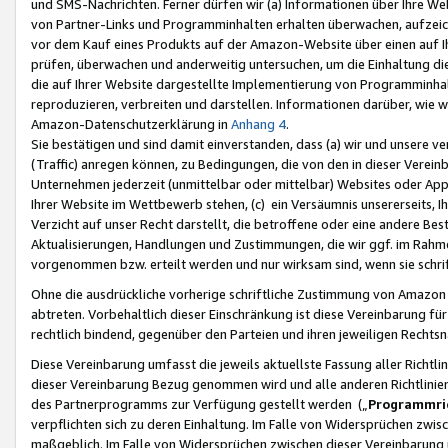
und SMS-Nachrichten. Ferner dürfen wir (a) Informationen über Ihre We
von Partner-Links und Programminhalten erhalten überwachen, aufzei
vor dem Kauf eines Produkts auf der Amazon-Website über einen auf Ih
prüfen, überwachen und anderweitig untersuchen, um die Einhaltung dies
die auf Ihrer Website dargestellte Implementierung von Programminhalt
reproduzieren, verbreiten und darstellen. Informationen darüber, wie w
Amazon-Datenschutzerklärung in
Anhang 4
.
Sie bestätigen und sind damit einverstanden, dass (a) wir und unsere 
(Traffic) anregen können, zu Bedingungen, die von den in dieser Vere
Unternehmen jederzeit (unmittelbar oder mittelbar) Websites oder Appl
Ihrer Website im Wettbewerb stehen, (c) ein Versäumnis unsererseits, I
Verzicht auf unser Recht darstellt, die betroffene oder eine andere B
Aktualisierungen, Handlungen und Zustimmungen, die wir ggf. im Rahme
vorgenommen bzw. erteilt werden und nur wirksam sind, wenn sie schri
Ohne die ausdrückliche vorherige schriftliche Zustimmung von Amazon
abtreten. Vorbehaltlich dieser Einschränkung ist diese Vereinbarung f
rechtlich bindend, gegenüber den Parteien und ihren jeweiligen Rech
Diese Vereinbarung umfasst die jeweils aktuellste Fassung aller Richtli
dieser Vereinbarung Bezug genommen wird und alle anderen Richtlinie
des Partnerprogramms zur Verfügung gestellt werden („
Programmric
verpflichten sich zu deren Einhaltung. Im Falle von Widersprüchen zwi
maßgeblich. Im Falle von Widersprüchen zwischen dieser Vereinbarun