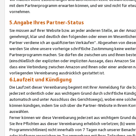
mit dem Partnerprogramm erwarten können, und wir sind nicht für etwa
vornehmen.
5.Angabe Ihres Partner-Status
Sie müssen auf Ihrer Website bzw. an jeder anderen Stelle, an der Am
genehmigt, klar und deutlich den folgenden oder einen im Wesentlichen
Partner verdiene ich an qualifizierten Verkäufen“. Abgesehen von die
werden Sie ohne unsere vorherige schriftliche Zustimmung keine weite
Partnerprogramm machen. Sie dürfen die zwischen uns und Ihnen best
(einschließlich der expliziten oder impliziten Aussage, dass Amazon Si
dass eine Verbindung zwischen Amazon und Ihnen oder einer anderen natü
vorliegenden Vereinbarung ausdrücklich gestattet ist.
6.Laufzeit und Kündigung
Die Laufzeit dieser Vereinbarung beginnt mit Ihrer Anmeldung für die 
jederzeit ordentlich oder aus wichtigem Grund durch schriftliche Kündi
automatisch und unter Ausschluss des Gerichtswegs), wobei eine solch
können kündigen, indem Sie sich über die Partner-Website in Ihrem Ko
auswählen.
Ferner können wir diese Vereinbarung jederzeit aus wichtigem Grund dur
Sie Ihre Pflichten aus dieser Vereinbarung erheblich verletzen; (b) wen
Programmrichtlinien) nicht innerhalb von 7 Tagen nach unserer Benachr
oder Haftungsansprüchen im Zusammenhang mit Ihrer Teilnahme am Pa