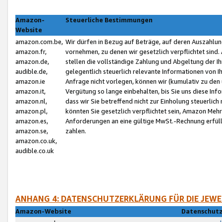
Amazon-
Steuerliche Bestimmungen
Website
amazon.com.be,
Wir dürfen in Bezug auf Beträge, auf deren Auszahlun
amazon.fr,
vornehmen, zu denen wir gesetzlich verpflichtet sind
amazon.de,
stellen die vollständige Zahlung und Abgeltung der 
audible.de,
gelegentlich steuerlich relevante Informationen von I
amazon.ie
Anfrage nicht vorlegen, können wir (kumulativ zu de
amazon.it,
Vergütung so lange einbehalten, bis Sie uns diese Inf
amazon.nl,
dass wir Sie betreffend nicht zur Einholung steuerlich 
amazon.pl,
könnten Sie gesetzlich verpflichtet sein, Amazon Meh
amazon.es,
Anforderungen an eine gültige MwSt.-Rechnung erfüllt
amazon.se,
zahlen.
amazon.co.uk,
audible.co.uk
ANHANG 4: DATENSCHUTZERKLÄRUNG FÜR DIE JEWE
Amazon-Website
Datenschutz