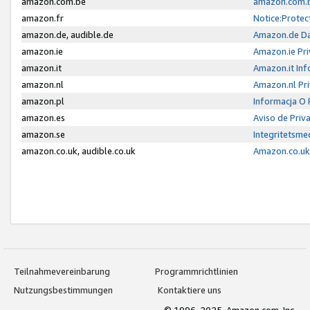
amazon.com.be
amazon.com.b
amazon.fr
Notice:Protec
amazon.de, audible.de
Amazon.de Da
amazon.ie
Amazon.ie Pri
amazon.it
Amazon.it Inf
amazon.nl
Amazon.nl Pri
amazon.pl
Informacja O
amazon.es
Aviso de Priv
amazon.se
Integritetsm
amazon.co.uk, audible.co.uk
Amazon.co.uk 
Teilnahmevereinbarung
Programmrichtlinien
Nutzungsbestimmungen
Kontaktiere uns