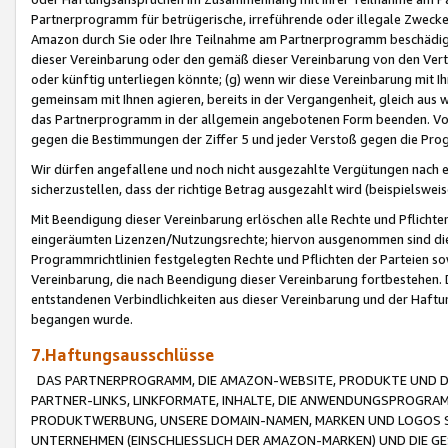
Partnerprogramm für betrügerische, irreführende oder illegale Zwecke
Amazon durch Sie oder Ihre Teilnahme am Partnerprogramm beschädig
dieser Vereinbarung oder den gemäß dieser Vereinbarung von den Vertr
oder künftig unterliegen könnte; (g) wenn wir diese Vereinbarung mit I
gemeinsam mit Ihnen agieren, bereits in der Vergangenheit, gleich aus
das Partnerprogramm in der allgemein angebotenen Form beenden. Vors
gegen die Bestimmungen der Ziffer 5 und jeder Verstoß gegen die Prog
Wir dürfen angefallene und noch nicht ausgezahlte Vergütungen nach 
sicherzustellen, dass der richtige Betrag ausgezahlt wird (beispielsw
Mit Beendigung dieser Vereinbarung erlöschen alle Rechte und Pflichte
eingeräumten Lizenzen/Nutzungsrechte; hiervon ausgenommen sind die in 
Programmrichtlinien festgelegten Rechte und Pflichten der Parteien sow
Vereinbarung, die nach Beendigung dieser Vereinbarung fortbestehen. D
entstandenen Verbindlichkeiten aus dieser Vereinbarung und der Haft
begangen wurde.
7.Haftungsausschlüsse
DAS PARTNERPROGRAMM, DIE AMAZON-WEBSITE, PRODUKTE UND DI
PARTNER-LINKS, LINKFORMATE, INHALTE, DIE ANWENDUNGSPROGR
PRODUKTWERBUNG, UNSERE DOMAIN-NAMEN, MARKEN UND LOGOS S
UNTERNEHMEN (EINSCHLIESSLICH DER AMAZON-MARKEN) UND DIE GE