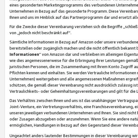
eines gesonderten Marketingprogramms des verbundenen Unternehmens
Unternehmen in Bezug auf das gesonderte Programm. Diese Vereinbarung
Ihnen und uns im Hinblick auf das Partnerprogramm dar und ersetzt al
Für die Zwecke dieser Vereinbarung verstehen sich die Begriffe „schließ
von „jedoch nicht beschränkt auf“.
Sämtliche Informationen in Bezug auf Amazon oder unsere verbunde
bereitstellen oder zugänglich machen und die nicht öffentlich bekannt bz
Informationen
“ von Amazon dar und verbleiben im alleinigen Eigent
wie dies angemessenerweise für die Erbringung Ihrer Leistungen gemäß d
juristischen Personen, die im Zusammenhang mit Ihrem Konto Zugriff au
Pflichten kennen und einhalten. Sie werden Vertrauliche Informationen 
Unternehmen) weitergeben und alle angemessenen Maßnahmen ergreifen
schützen, die gemäß dieser Vereinbarung nicht ausdrücklich zulässig is
Vertraulichkeits- oder Geheimhaltungsvereinbarungen und gilt für die
Das Verhältnis zwischen Ihnen und uns ist das unabhängiger Vertragspa
Joint-Venture, ein Vertretungsverhältnis, eine Franchisevereinbarung, 
unseren jeweiligen verbundenen Unternehmen und Ihnen. Sie sind ni
oder Zusagen abzugeben oder anzunehmen. Wenn Sie eine andere natürli
ermöglichen, Handlungen in Bezug auf den Gegenstand dieser Vereinbar
Ungeachtet anders lautender Bestimmungen in dieser Vereinbarung wird