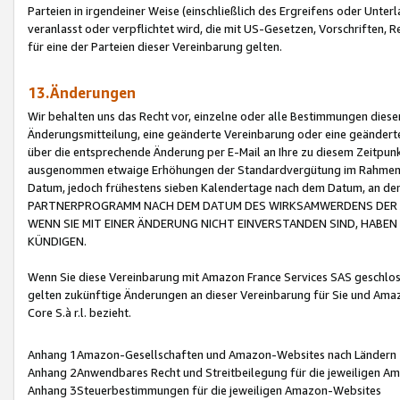
Parteien in irgendeiner Weise (einschließlich des Ergreifens oder Unt
veranlasst oder verpflichtet wird, die mit US-Gesetzen, Vorschriften,
für eine der Parteien dieser Vereinbarung gelten.
13.Änderungen
Wir behalten uns das Recht vor, einzelne oder alle Bestimmungen diese
Änderungsmitteilung, eine geänderte Vereinbarung oder eine geänderte 
über die entsprechende Änderung per E-Mail an Ihre zu diesem Zeitpun
ausgenommen etwaige Erhöhungen der Standardvergütung im Rahmen
Datum, jedoch frühestens sieben Kalendertage nach dem Datum, an de
PARTNERPROGRAMM NACH DEM DATUM DES WIRKSAMWERDENS DER Ä
WENN SIE MIT EINER ÄNDERUNG NICHT EINVERSTANDEN SIND, HABEN S
KÜNDIGEN.
Wenn Sie diese Vereinbarung mit Amazon France Services SAS geschlo
gelten zukünftige Änderungen an dieser Vereinbarung für Sie und Ama
Core S.à r.l. bezieht.
Anhang 1Amazon-Gesellschaften und Amazon-Websites nach Ländern
Anhang 2Anwendbares Recht und Streitbeilegung für die jeweiligen 
Anhang 3Steuerbestimmungen für die jeweiligen Amazon-Websites