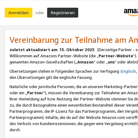
Anmelden
Registrieren
oder
Vereinbarung zur Teilnahme am 
zuletzt aktualisiert am
:
15. Oktober 2025
(Derzeitige Partner - 
Willkommen auf Amazons Partner-Website (die „
Partner-Website
“)
genannten Amazon-Gesellschaften („
Amazon
“ oder „
uns
“ oder ähnli
Übersetzungen stehen in folgenden Sprachen zur Verfügung :
Englisch
,
den Übersetzungen gilt die englische Fassung.
Natürliche oder juristische Personen, die an unserem Marketing-Partn
oder ein „
Partner
“), müssen die Vereinbarung zur Teilnahme am Ama
Ihrer Anmeldung auf bzw. Nutzung der Partner-Website stimmen Sie die
zu, die durch Bezugnahme einen wesentlichen Bestandteil dieser Verei
Partnerprogramm, die IP-Lizenz für das Partnerprogramm, den Vergütu
Partnerprogramm). Inhalte, die du auf der Website Amazon.com veröffe
des Verbots von Kundenrezensionen, die gegen eine Vergütung erstellt, 
durch.