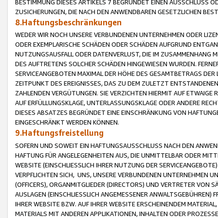
BESTIMMUNG DIESES ARTIKELS 7 BEGRÜNDET EINEN AUSSCHLUSS 
ZUSICHERUNGEN, DIE NACH DEN ANWENDBAREN GESETZLICHEN BE
8.Haftungsbeschränkungen
WEDER WIR NOCH UNSERE VERBUNDENEN UNTERNEHMEN ODER LIZEN
ODER EXEMPLARISCHE SCHÄDEN ODER SCHÄDEN AUFGRUND ENTGANG
NUTZUNGSAUSFALL ODER DATENVERLUST, DIE IM ZUSAMMENHANG MI
DES AUFTRETENS SOLCHER SCHÄDEN HINGEWIESEN WURDEN. FERN
SERVICEANGEBOTEN MAXIMAL DER HÖHE DES GESAMTBETRAGS DER 
ZEITPUNKT DES EREIGNISSES, DAS ZU DEM ZULETZT ENTSTANDENE
ZAHLENDEN VERGÜTUNGEN. SIE VERZICHTEN HIERMIT AUF ETWAIGE 
AUF ERFÜLLUNGSKLAGE, UNTERLASSUNGSKLAGE ODER ANDERE RECHT
DIESES ABSATZES BEGRÜNDET EINE EINSCHRÄNKUNG VON HAFTUNG
EINGESCHRÄNKT WERDEN KÖNNEN.
9.Haftungsfreistellung
SOFERN UND SOWEIT EIN HAFTUNGSAUSSCHLUSS NACH DEN ANWENDB
HAFTUNG FÜR ANGELEGENHEITEN AUS, DIE UNMITTELBAR ODER MITT
WEBSITE (EINSCHLIESSLICH IHRER NUTZUNG DER SERVICEANGEBOTE)
VERPFLICHTEN SICH, UNS, UNSERE VERBUNDENEN UNTERNEHMEN UN
(OFFICERS), ORGANMITGLIEDER (DIRECTORS) UND VERTRETER VON 
AUSLAGEN (EINSCHLIESSLICH ANGEMESSENER ANWALTSGEBÜHREN) FR
IHRER WEBSITE BZW. AUF IHRER WEBSITE ERSCHEINENDEM MATERIAL
MATERIALS MIT ANDEREN APPLIKATIONEN, INHALTEN ODER PROZESSE