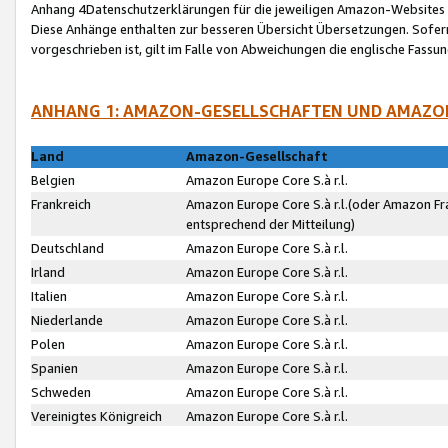
Anhang 4Datenschutzerklärungen für die jeweiligen Amazon-Websites
Diese Anhänge enthalten zur besseren Übersicht Übersetzungen. Sofe
vorgeschrieben ist, gilt im Falle von Abweichungen die englische Fass
ANHANG 1: AMAZON-GESELLSCHAFTEN UND AMAZO
Land
Amazon-Gesellschaft
Belgien
Amazon Europe Core S.à r.l.
Frankreich
Amazon Europe Core S.à r.l.(oder Amazon Fr
entsprechend der Mitteilung)
Deutschland
Amazon Europe Core S.à r.l.
Irland
Amazon Europe Core S.à r.l.
Italien
Amazon Europe Core S.à r.l.
Niederlande
Amazon Europe Core S.à r.l.
Polen
Amazon Europe Core S.à r.l.
Spanien
Amazon Europe Core S.à r.l.
Schweden
Amazon Europe Core S.à r.l.
Vereinigtes Königreich
Amazon Europe Core S.à r.l.