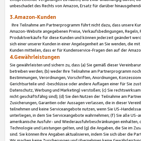
unbeschadet des Rechts von Amazon, Ersatz für darüber hinausgehen
3.Amazon-Kunden
Ihre Teilnahme am Partnerprogramm führt nicht dazu, dass unsere Kun
Amazon-Website angegebenen Preise, Verkaufsbedingungen, Regeln, Ri
Produktverkäufe für diese Kunden und können jederzeit geändert werde
sich einer unserer Kunden in einer Angelegenheit an Sie wenden, die 
Kunden mitteilen, dass er für Kundenservice-Fragen den auf der Ama
4.Gewährleistungen
Sie gewährleisten und sichern zu, dass (a) Sie gemäß dieser Vereinba
betreiben werden; (b) weder Ihre Teilnahme am Partnerprogramm noch d
Bestimmungen, Verordnungen, Vorschriften, Anordnungen, Konzessionen,
Gerichtsurteile und -beschlüsse oder andere Auflagen einer für Sie zu
Datenschutz, Werbung und Marketing) verstoßen; (c) Sie rechtswirksam 
nicht geschäftsfähig sind); (d) Sie den Nutzen der Teilnahme am Partne
Zusicherungen, Garantien oder Aussagen verlassen, die in dieser Verein
teilnehmen und keine Serviceangebote nutzen, wenn Sie US-Handelssa
unterliegen, in dem Sie Serviceangebote wahrnehmen; (f) Sie alle US
amerikanische Ausfuhr- und Wiederausfuhrbeschränkungen einhalten, 
Technologie und Leistungen gelten, und (g) die Angaben, die Sie im 
sind. Sie können Ihre Angaben aktualisieren, indem Sie sich über die 
Wir machen keine Zusicherungen und übernehmen keine Gewährleistun