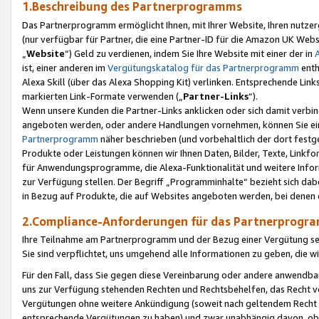
1.Beschreibung des Partnerprogramms
Das Partnerprogramm ermöglicht Ihnen, mit Ihrer Website, Ihren nutzer
(nur verfügbar für Partner, die eine Partner-ID für die Amazon UK We
„
Website
“) Geld zu verdienen, indem Sie Ihre Website mit einer der in
ist, einer anderen im
Vergütungskatalog für das Partnerprogramm
enth
Alexa Skill (über das Alexa Shopping Kit) verlinken. Entsprechende Lin
markierten Link-Formate verwenden („
Partner-Links
“).
Wenn unsere Kunden die Partner-Links anklicken oder sich damit verbi
angeboten werden, oder andere Handlungen vornehmen, können Sie eine
Partnerprogramm
näher beschrieben (und vorbehaltlich der dort festg
Produkte oder Leistungen können wir Ihnen Daten, Bilder, Texte, Linkfo
für Anwendungsprogramme, die Alexa-Funktionalität und weitere Inf
zur Verfügung stellen. Der Begriff „Programminhalte“ bezieht sich dabe
in Bezug auf Produkte, die auf Websites angeboten werden, bei denen 
2.Compliance-Anforderungen für das Partnerprog
Ihre Teilnahme am Partnerprogramm und der Bezug einer Vergütung setz
Sie sind verpflichtet, uns umgehend alle Informationen zu geben, die w
Für den Fall, dass Sie gegen diese Vereinbarung oder andere anwendba
uns zur Verfügung stehenden Rechten und Rechtsbehelfen, das Recht vo
Vergütungen ohne weitere Ankündigung (soweit nach geltendem Recht z
entsprechende Vergütungen zu haben) und zwar unabhängig davon, ob 