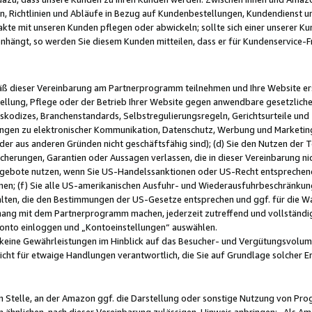
, Richtlinien und Abläufe in Bezug auf Kundenbestellungen, Kundendienst 
kte mit unseren Kunden pflegen oder abwickeln; sollte sich einer unserer Ku
nhängt, so werden Sie diesem Kunden mitteilen, dass er für Kundenservic
emäß dieser Vereinbarung am Partnerprogramm teilnehmen und Ihre Website er
ellung, Pflege oder der Betrieb Ihrer Website gegen anwendbare gesetzlich
skodizes, Branchenstandards, Selbstregulierungsregeln, Gerichtsurteile und 
ngen zu elektronischer Kommunikation, Datenschutz, Werbung und Marketing)
 oder aus anderen Gründen nicht geschäftsfähig sind); (d) Sie den Nutzen de
cherungen, Garantien oder Aussagen verlassen, die in dieser Vereinbarung nich
gebote nutzen, wenn Sie US-Handelssanktionen oder US-Recht entsprechen
men; (f) Sie alle US-amerikanischen Ausfuhr- und Wiederausfuhrbeschränkun
ten, die den Bestimmungen der US-Gesetze entsprechen und ggf. für die Wa
hang mit dem Partnerprogramm machen, jederzeit zutreffend und vollständig 
 Konto einloggen und „Kontoeinstellungen“ auswählen.
keine Gewährleistungen im Hinblick auf das Besucher- und Vergütungsvolu
icht für etwaige Handlungen verantwortlich, die Sie auf Grundlage solcher
en Stelle, an der Amazon ggf. die Darstellung oder sonstige Nutzung von Pr
 ähnlichen, nach dieser Vereinbarung zulässigen, Hinweis anbringen: „Als Ama