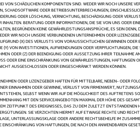
FREI VON SCHÄDLICHEN KOMPONENTEN SIND. WEDER WIR NOCH UNSERE 
VIREN, SCHADSOFTWARE ODER BETRIEBSUNTERBRECHUNGEN, EINSCHLIESSL
ÄNDERUNG ODER LÖSCHUNG, VERNICHTUNG, BESCHÄDIGUNG ODER VERLUST 
INHALTEN. BERATUNG ODER INFORMATIONEN, DIE SIE VON UNS ODER EIN
LTEN, BEGRÜNDEN KEINE GEWÄHRLEISTUNGSANSPRÜCHE, ES SEIN DENN, DI
WEDER WIR NOCH UNSERE VERBUNDENEN UNTERNEHMEN ODER LIZENZGEBE
FGRUND (X) DES VERLUSTS VON VORAUSSICHTLICHEN GEWINNEN ODER 
 (Y) VON INVESTITIONEN, AUFWENDUNGEN ODER VERPFLICHTUNGEN, DIE 
EN ODER (Z) DER BEENDIGUNG ODER AUSSETZUNG IHRER TEILNAHME A
LUSS ODER EINE EINSCHRÄNKUNG VON GEWÄHRLEISTUNGEN, HAFTUNGEN O
NICHT AUSGESCHLOSSEN ODER EINGESCHRÄNKT WERDEN KÖNNEN.
EHMEN ODER LIZENZGEBER HAFTEN FÜR MITTELBARE, NEBEN- ODER FOL
R EINNAHMEN ODER GEWINNE, VERLUST VON FIRMENWERT, NUTZUNGSAU
TSTEHEN, SELBST WENN WIR AUF DIE MÖGLICHKEIT DES AUFTRETENS S
MENHANG MIT DEN SERVICEANGEBOTEN MAXIMAL DER HÖHE DES GESAMT
M ZEITPUNKT DES EREIGNISSES, DAS ZU DEM ZULETZT ENTSTANDENEN 
ERGÜTUNGEN. SIE VERZICHTEN HIERMIT AUF ETWAIGE RECHTE UND RECHT
KLAGE, UNTERLASSUNGSKLAGE ODER ANDERE RECHTSBEHELFE IM ZUSAMME
NE EINSCHRÄNKUNG VON HAFTUNGEN, DIE NACH DEN ANWENDBAREN GESE