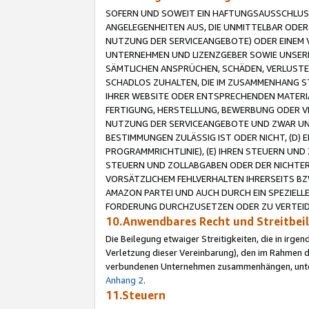
SOFERN UND SOWEIT EIN HAFTUNGSAUSSCHLUSS
ANGELEGENHEITEN AUS, DIE UNMITTELBAR ODER 
NUTZUNG DER SERVICEANGEBOTE) ODER EINEM V
UNTERNEHMEN UND LIZENZGEBER SOWIE UNSERE 
SÄMTLICHEN ANSPRÜCHEN, SCHÄDEN, VERLUSTE
SCHADLOS ZUHALTEN, DIE IM ZUSAMMENHANG STE
IHRER WEBSITE ODER ENTSPRECHENDEN MATERIA
FERTIGUNG, HERSTELLUNG, BEWERBUNG ODER VE
NUTZUNG DER SERVICEANGEBOTE UND ZWAR UN
BESTIMMUNGEN ZULÄSSIG IST ODER NICHT, (D) 
PROGRAMMRICHTLINIE), (E) IHREN STEUERN UN
STEUERN UND ZOLLABGABEN ODER DER NICHTER
VORSÄTZLICHEM FEHLVERHALTEN IHRERSEITS BZ
AMAZON PARTEI UND AUCH DURCH EIN SPEZIELL
FORDERUNG DURCHZUSETZEN ODER ZU VERTEIDI
10.Anwendbares Recht und Streitbe
Die Beilegung etwaiger Streitigkeiten, die in irg
Verletzung dieser Vereinbarung), den im Rahmen d
verbundenen Unternehmen zusammenhängen, unterl
Anhang 2
.
11.Steuern