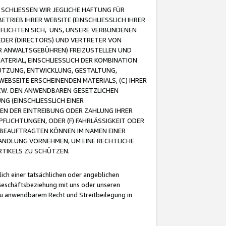
CHLIESSEN WIR JEGLICHE HAFTUNG FÜR
TRIEB IHRER WEBSITE (EINSCHLIESSLICH IHRER
FLICHTEN SICH, UNS, UNSERE VERBUNDENEN
EDER (DIRECTORS) UND VERTRETER VON
R ANWALTSGEBÜHREN) FREIZUSTELLEN UND
ATERIAL, EINSCHLIESSLICH DER KOMBINATION
NUTZUNG, ENTWICKLUNG, GESTALTUNG,
EBSEITE ERSCHEINENDEN MATERIALS, (C) IHRER
ZW. DEN ANWENDBAREN GESETZLICHEN
NG (EINSCHLIESSLICH EINER
BEN DER EINTREIBUNG ODER ZAHLUNG IHRER
LICHTUNGEN, ODER (F) FAHRLÄSSIGKEIT ODER
 BEAUFTRAGTEN KÖNNEN IM NAMEN EINER
HANDLUNG VORNEHMEN, UM EINE RECHTLICHE
TIKELS ZU SCHÜTZEN.
ich einer tatsächlichen oder angeblichen
Geschäftsbeziehung mit uns oder unseren
u anwendbarem Recht und Streitbeilegung in