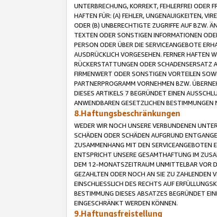
UNTERBRECHUNG, KORREKT, FEHLERFREI ODER 
HAFTEN FÜR: (A) FEHLER, UNGENAUIGKEITEN, 
ODER (B) UNBERECHTIGTE ZUGRIFFE AUF BZW. 
TEXTEN ODER SONSTIGEN INFORMATIONEN ODER 
PERSON ODER ÜBER DIE SERVICEANGEBOTE ERHA
AUSDRÜCKLICH VORGESEHEN. FERNER HAFTEN 
RÜCKERSTATTUNGEN ODER SCHADENSERSATZ AU
FIRMENWERT ODER SONSTIGEN VORTEILEN SOWIE
PARTNERPROGRAMM VORNEHMEN BZW. ÜBERNEHM
DIESES ARTIKELS 7 BEGRÜNDET EINEN AUSSCH
ANWENDBAREN GESETZLICHEN BESTIMMUNGEN 
8.Haftungsbeschränkungen
WEDER WIR NOCH UNSERE VERBUNDENEN UNTERN
SCHÄDEN ODER SCHÄDEN AUFGRUND ENTGANGENE
ZUSAMMENHANG MIT DEN SERVICEANGEBOTEN EN
ENTSPRICHT UNSERE GESAMTHAFTUNG IM ZUSAM
DEM 12-MONATSZEITRAUM UNMITTELBAR VOR DE
GEZAHLTEN ODER NOCH AN SIE ZU ZAHLENDEN V
EINSCHLIESSLICH DES RECHTS AUF ERFÜLLUNGS
BESTIMMUNG DIESES ABSATZES BEGRÜNDET EI
EINGESCHRÄNKT WERDEN KÖNNEN.
9.Haftungsfreistellung