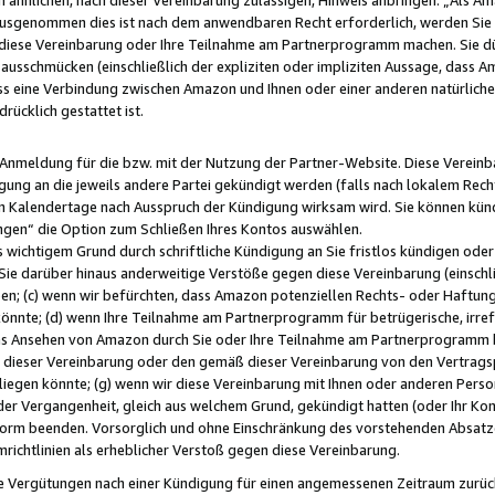
usgenommen dies ist nach dem anwendbaren Recht erforderlich, werden Sie 
f diese Vereinbarung oder Ihre Teilnahme am Partnerprogramm machen. Sie d
usschmücken (einschließlich der expliziten oder impliziten Aussage, dass A
 eine Verbindung zwischen Amazon und Ihnen oder einer anderen natürlichen 
rücklich gestattet ist.
r Anmeldung für die bzw. mit der Nutzung der Partner-Website. Diese Vereinb
gung an die jeweils andere Partei gekündigt werden (falls nach lokalem Rech
n Kalendertage nach Ausspruch der Kündigung wirksam wird. Sie können kündi
ngen“ die Option zum Schließen Ihres Kontos auswählen.
 wichtigem Grund durch schriftliche Kündigung an Sie fristlos kündigen oder I
 Sie darüber hinaus anderweitige Verstöße gegen diese Vereinbarung (einschli
ben; (c) wenn wir befürchten, dass Amazon potenziellen Rechts- oder Haftu
nnte; (d) wenn Ihre Teilnahme am Partnerprogramm für betrügerische, irref
das Ansehen von Amazon durch Sie oder Ihre Teilnahme am Partnerprogramm b
ieser Vereinbarung oder den gemäß dieser Vereinbarung von den Vertragspa
liegen könnte; (g) wenn wir diese Vereinbarung mit Ihnen oder anderen Perso
 der Vergangenheit, gleich aus welchem Grund, gekündigt hatten (oder Ihr Ko
rm beenden. Vorsorglich und ohne Einschränkung des vorstehenden Absatzes
richtlinien als erheblicher Verstoß gegen diese Vereinbarung.
e Vergütungen nach einer Kündigung für einen angemessenen Zeitraum zurückb