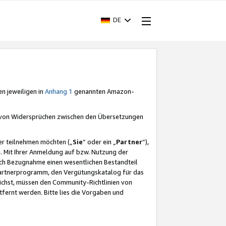
DE
en jeweiligen in
Anhang 1
genannten Amazon-
e von Widersprüchen zwischen den Übersetzungen
er teilnehmen möchten („
Sie
“ oder ein „
Partner
“),
. Mit Ihrer Anmeldung auf bzw. Nutzung der
durch Bezugnahme einen wesentlichen Bestandteil
 Partnerprogramm, den Vergütungskatalog für das
ichst, müssen den Community-Richtlinien von
fernt werden. Bitte lies die Vorgaben und