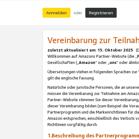
Anmelden
Registrieren
oder
Vereinbarung zur Teil
zuletzt aktualisiert am
:
15. Oktober 2025
(De
Willkommen auf Amazons Partner-Website (die „
Gesellschaften („
Amazon
“ oder „
uns
“ oder ähnl
Übersetzungen stehen in folgenden Sprachen zur 
gilt die englische Fassung.
Natürliche oder juristische Personen, die an uns
müssen die Vereinbarung zur Teilnahme am Amaz
Partner-Website stimmen Sie dieser Vereinbarung,
dieser Vereinbarung bilden (zum Beispiel die Vo
Partnerprogramm und die Markenrichtlinien für da
Amazon entsprechen, einschließlich des Verbots vo
Richtlinien sorgfältig durch.
1.Beschreibung des Partnerprogra