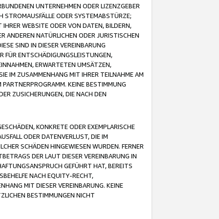
VERBUNDENEN UNTERNEHMEN ODER LIZENZGEBER
ICH STROMAUSFÄLLE ODER SYSTEMABSTÜRZE;
IHRER WEBSITE ODER VON DATEN, BILDERN,
ER ANDEREN NATÜRLICHEN ODER JURISTISCHEN
ESE SIND IN DIESER VEREINBARUNG
R FÜR ENTSCHÄDIGUNGSLEISTUNGEN,
EINNAHMEN, ERWARTETEN UMSÄTZEN,
SIE IM ZUSAMMENHANG MIT IHRER TEILNAHME AM
M PARTNERPROGRAMM. KEINE BESTIMMUNG
DER ZUSICHERUNGEN, DIE NACH DEN
GESCHÄDEN, KONKRETE ODER EXEMPLARISCHE
SFALL ODER DATENVERLUST, DIE IM
OLCHER SCHÄDEN HINGEWIESEN WURDEN. FERNER
BETRAGS DER LAUT DIESER VEREINBARUNG IN
HAFTUNGSANSPRUCH GEFÜHRT HAT, BEREITS
SBEHELFE NACH EQUITY-RECHT,
NHANG MIT DIESER VEREINBARUNG. KEINE
TZLICHEN BESTIMMUNGEN NICHT