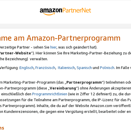
nahme am Amazon-Partnerprogramm
rzeitige Partner - sehen Sie
hier
, was sich geändert hat).
Partner-Website
“). Hier können Sie Ihre Marketing-Partner-Beziehung zu d
iche Bezeichnung) verwalten.
Verfügung :
Englisch
,
Französisch
,
Italienisch
,
Spanisch
und
Polnisch
. Im Fall
erem Marketing-Partner-Programm (das „
Partnerprogramm
“) teilnehmen od
on-Partnerprogramm (diese „
Vereinbarung
“) ohne Änderungen akzeptieren
 einschließlich den
Programmrichtlinien
(wie in Ziffer 12 definiert) zu, die 
raussetzungen für die Teilnahme am Partnerprogramm, die IP-Lizenz für das
s Partnerprogramm). Inhalte, die du auf der Website Amazon.com veröffentl
n Kundenrezensionen, die gegen eine Vergütung erstellt, bearbeitet oder ent
mms