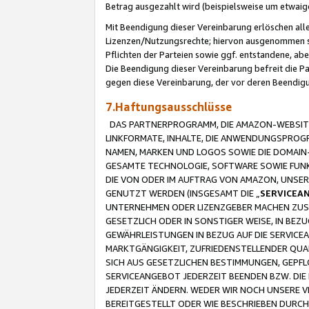
Betrag ausgezahlt wird (beispielsweise um etwai
Mit Beendigung dieser Vereinbarung erlöschen alle
Lizenzen/Nutzungsrechte; hiervon ausgenommen sind
Pflichten der Parteien sowie ggf. entstandene, ab
Die Beendigung dieser Vereinbarung befreit die P
gegen diese Vereinbarung, der vor deren Beendi
7.Haftungsausschlüsse
DAS PARTNERPROGRAMM, DIE AMAZON-WEBSITE,
LINKFORMATE, INHALTE, DIE ANWENDUNGSPRO
NAMEN, MARKEN UND LOGOS SOWIE DIE DOMAIN
GESAMTE TECHNOLOGIE, SOFTWARE SOWIE FUNKT
DIE VON ODER IM AUFTRAG VON AMAZON, UNS
GENUTZT WERDEN (INSGESAMT DIE „
SERVICEA
UNTERNEHMEN ODER LIZENZGEBER MACHEN ZUSI
GESETZLICH ODER IN SONSTIGER WEISE, IN BE
GEWÄHRLEISTUNGEN IN BEZUG AUF DIE SERVICE
MARKTGÄNGIGKEIT, ZUFRIEDENSTELLENDER QUA
SICH AUS GESETZLICHEN BESTIMMUNGEN, GEPFL
SERVICEANGEBOT JEDERZEIT BEENDEN BZW. DIE
JEDERZEIT ÄNDERN. WEDER WIR NOCH UNSERE 
BEREITGESTELLT ODER WIE BESCHRIEBEN DURC