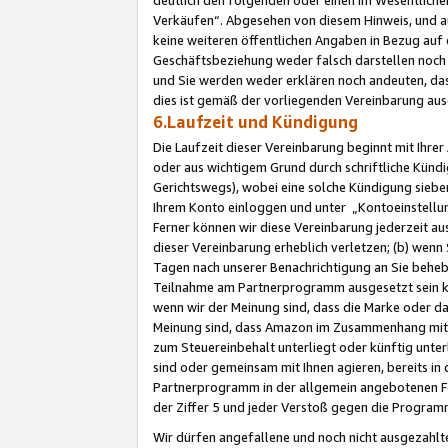
Verkäufen“. Abgesehen von diesem Hinweis, und a
keine weiteren öffentlichen Angaben in Bezug au
Geschäftsbeziehung weder falsch darstellen noch a
und Sie werden weder erklären noch andeuten, dass
dies ist gemäß der vorliegenden Vereinbarung ausd
6.Laufzeit und Kündigung
Die Laufzeit dieser Vereinbarung beginnt mit Ihre
oder aus wichtigem Grund durch schriftliche Kündi
Gerichtswegs), wobei eine solche Kündigung siebe
Ihrem Konto einloggen und unter „Kontoeinstellu
Ferner können wir diese Vereinbarung jederzeit aus
dieser Vereinbarung erheblich verletzen; (b) wenn
Tagen nach unserer Benachrichtigung an Sie behe
Teilnahme am Partnerprogramm ausgesetzt sein kö
wenn wir der Meinung sind, dass die Marke oder 
Meinung sind, dass Amazon im Zusammenhang mit d
zum Steuereinbehalt unterliegt oder künftig unter
sind oder gemeinsam mit Ihnen agieren, bereits in
Partnerprogramm in der allgemein angebotenen Fo
der Ziffer 5 und jeder Verstoß gegen die Programm
Wir dürfen angefallene und noch nicht ausgezahlt