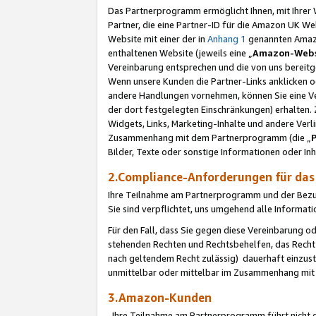
Das Partnerprogramm ermöglicht Ihnen, mit Ihrer W
Partner, die eine Partner-ID für die Amazon UK W
Website mit einer der in
Anhang 1
genannten Amazon
enthaltenen Website (jeweils eine „
Amazon-Webs
Vereinbarung entsprechen und die von uns bereitg
Wenn unsere Kunden die Partner-Links anklicken 
andere Handlungen vornehmen, können Sie eine Ver
der dort festgelegten Einschränkungen) erhalten. 
Widgets, Links, Marketing-Inhalte und andere Ver
Zusammenhang mit dem Partnerprogramm (die „
Bilder, Texte oder sonstige Informationen oder In
2.Compliance-Anforderungen für d
Ihre Teilnahme am Partnerprogramm und der Bezug 
Sie sind verpflichtet, uns umgehend alle Informat
Für den Fall, dass Sie gegen diese Vereinbarung 
stehenden Rechten und Rechtsbehelfen, das Recht
nach geltendem Recht zulässig) dauerhaft einzus
unmittelbar oder mittelbar im Zusammenhang mit
3.Amazon-Kunden
Ihre Teilnahme am Partnerprogramm führt nicht d