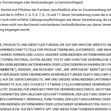
ge Stornierungen oder Rücksendungen zu berücksichtigen).
 Rechte und Pflichten der Parteien, einschließlich aller im Zusammenhang m
 die in Ziffern 3, 4, 5, 6, 7, 8, 10 und 11 dieser Vereinbarung sowie die in
er noch nicht erfüllte Zahlungsverpflichtungen aus dieser Vereinbarung, die
arteien nicht von den bereits entstandenen Verbindlichkeiten aus dieser Ver
gung begangen wurde.
 PRODUKTE UND DIENSTLEISTUNGEN, DIE AUF DER AMAZON-WEBSITE AN
GRAMMIERSCHNITTSTELLE FÜR PRODUKTWERBUNG, DATENFEEDS UND INH
-NAMEN, MARKEN UND LOGOS UNSERER VERBUNDENEN UNTERNEHMEN (EIN
IONEN, MATERIAL, DATEN, BILDER, TEXTE UND SONSTIGE GEWERBLICHE 
EREN VERBUNDENEN UNTERNEHMEN ODER LIZENZGEBERN IM RAHMEN DES 
NGEBOTE
“), WERDEN „WIE BESEHEN“ UND „WIE VERFÜGBAR“ BEREITGEST
CHERUNGEN ODER ÜBERNEHMEN GEWÄHRLEISTUNGEN GLEICH WELCHER AR
ZUG AUF DIE SERVICEANGEBOTE. WIR UND UNSERE VERBUNDENEN UNTERNEH
ANGEBOTE AUS; DIES SCHLIESST ETWAIGE STILLSCHWEIGENDE GEWÄHRLE
LITÄT, EIGNUNG FÜR EINEN BESTIMMTEN VERWENDUNGSZWECK, NICHTVER
OGENHEITEN, DEM ÜBLICHEN GESCHÄFTSVERKEHR, DER LEISTUNG ODER H
 BESCHAFFENHEIT, MERKMALE, FUNKTIONEN, DEN LEISTUNGSUMFANG ODER
VERBUNDENEN UNTERNEHMEN ODER LIZENZGEBER GEWÄHRLEISTEN, DASS D
HGÄNGIG BZW. AUF BESTIMMTE ART UND WEISE FUNKTIONIEREN WERDEN 