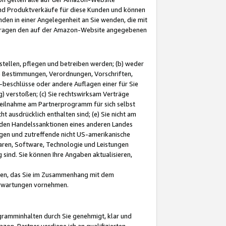
und Produktverkäufe für diese Kunden und können
nden in einer Angelegenheit an Sie wenden, die mit
e-Fragen den auf der Amazon-Website angegebenen
stellen, pflegen und betreiben werden; (b) weder
e Bestimmungen, Verordnungen, Vorschriften,
-beschlüsse oder andere Auflagen einer für Sie
 verstoßen; (c) Sie rechtswirksam Verträge
r Teilnahme am Partnerprogramm für sich selbst
t ausdrücklich enthalten sind; (e) Sie nicht am
den Handelssanktionen eines anderen Landes
gen und zutreffende nicht US-amerikanische
ren, Software, Technologie und Leistungen
sind. Sie können Ihre Angaben aktualisieren,
men, das Sie im Zusammenhang mit dem
 Erwartungen vornehmen.
ogramminhalten durch Sie genehmigt, klar und
zon-Partner verdiene ich an qualifizierten