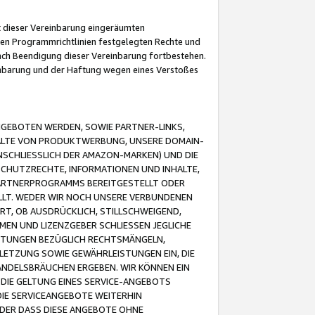
it dieser Vereinbarung eingeräumten
 den Programmrichtlinien festgelegten Rechte und
 nach Beendigung dieser Vereinbarung fortbestehen.
einbarung und der Haftung wegen eines Verstoßes
GEBOTEN WERDEN, SOWIE PARTNER-LINKS,
ALTE VON PRODUKTWERBUNG, UNSERE DOMAIN-
SCHLIESSLICH DER AMAZON-MARKEN) UND DIE
SCHUTZRECHTE, INFORMATIONEN UND INHALTE,
PARTNERPROGRAMMS BEREITGESTELLT ODER
ELLT. WEDER WIR NOCH UNSERE VERBUNDENEN
T, OB AUSDRÜCKLICH, STILLSCHWEIGEND,
MEN UND LIZENZGEBER SCHLIESSEN JEGLICHE
ISTUNGEN BEZÜGLICH RECHTSMÄNGELN,
LETZUNG SOWIE GEWÄHRLEISTUNGEN EIN, DIE
ANDELSBRÄUCHEN ERGEBEN. WIR KÖNNEN EIN
 DIE GELTUNG EINES SERVICE-ANGEBOTS
IE SERVICEANGEBOTE WEITERHIN
ODER DASS DIESE ANGEBOTE OHNE