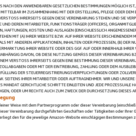
 NACH DEN ANWENDBAREN GESETZLICHEN BESTIMMUNGEN MÖGLICH IST, S
MITTELBAR IM ZUSAMMENHANG MIT DER ERSTELLUNG, PFLEGE ODER DEM BE
ERSTOSS IHRERSEITS GEGEN DIESE VEREINBARUNG STEHEN UND SIE VERP
UND DEREN MITARBEITER, FUNKTIONSTRÄGER (OFFICERS), ORGANMITGLI
N, HAFTUNGEN, KOSTEN UND AUSLAGEN (EINSCHLIESSLICH ANGEMESSENE
HEN MIT (A) IHRER WEBSITE BZW. AUF IHRER WEBSITE ERSCHEINENDEM M
LS MIT ANDEREN APPLIKATIONEN, INHALTEN ODER PROZESSEN, (B) DER 
RMARKTUNG IHRER WEBSITE ODER DES GGF. AUF ODER INNERHALB IHRER W
ABHÄNGIG DAVON, OB DIESE NUTZUNG GEMÄSS DIESER VEREINBARUNG B
EINEM VERSTOSS IHRERSEITS GEGEN EINE BESTIMMUNG DIESER VEREINBARU
D ZOLLABGABEN ODER MIT DER EINTREIBUNG, ZAHLUNG ODER DEM AUSBLEI
FÜLLUNG DER STEUERREGISTRIERUNGSVERPFLICHTUNGEN ODER ZOLLVERPF
W. SEITENS IHRER MITARBEITER ODER AUFTRAGNEHMER. WIR UND UNSERE
ES MANDAT GERICHTLICHE SCHRITTE EINLEITEN UND JEDE PROZESSUALE 
GEN, ODER UM RECHTE AUCH ZUM ZWECK DER DURCHSETZUNG DIESES AR
ilegung
endeiner Weise mit dem Partnerprogramm oder dieser Vereinbarung (einschließl
ieser Vereinbarung durchgeführten Geschäften oder Tätigkeiten oder Ihrer 
iegt den für die jeweilige Amazon-Website einschlägigen Bestimmungen z