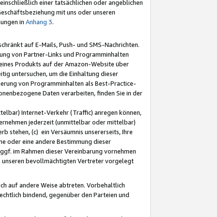
nschließlich einer tatsächlichen oder angeblichen
Geschäftsbeziehung mit uns oder unseren
mungen in
Anhang 3
.
schränkt auf E-Mails, Push- und SMS-Nachrichten.
ellung von Partner-Links und Programminhalten
 eines Produkts auf der Amazon-Website über
tig untersuchen, um die Einhaltung dieser
ntierung von Programminhalten als Best-Practice-
sonenbezogene Daten verarbeiten, finden Sie in der
telbar) Internet-Verkehr (Traffic) anregen können,
rnehmen jederzeit (unmittelbar oder mittelbar)
b stehen, (c) ein Versäumnis unsererseits, Ihre
fene oder eine andere Bestimmung dieser
r ggf. im Rahmen dieser Vereinbarung vornehmen
ch unseren bevollmächtigten Vertreter vorgelegt
ch auf andere Weise abtreten. Vorbehaltlich
rechtlich bindend, gegenüber den Parteien und