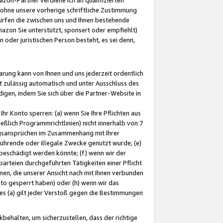
ohne unsere vorherige schriftliche Zustimmung
ürfen die zwischen uns und Ihnen bestehende
mazon Sie unterstützt, sponsert oder empfiehlt)
oder juristischen Person besteht, es sei denn,
arung kann von Ihnen und uns jederzeit ordentlich
t zulässig automatisch und unter Ausschluss des
gen, indem Sie sich über die Partner-Website in
hr Konto sperren: (a) wenn Sie Ihre Pflichten aus
eßlich Programmrichtlinien) nicht innerhalb von 7
ngsansprüchen im Zusammenhang mit Ihrer
ührende oder illegale Zwecke genutzt wurde; (e)
eschädigt werden könnte; (f) wenn wir der
rteien durchgeführten Tätigkeiten einer Pflicht
nen, die unserer Ansicht nach mit Ihnen verbunden
nto gesperrt haben) oder (h) wenn wir das
 (a) gilt jeder Verstoß gegen die Bestimmungen
ehalten, um sicherzustellen, dass der richtige