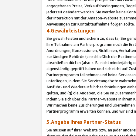
angegebenen Preise, Verkaufsbedingungen, Regeln
jederzeit geändert werden. Sie werden keine Konta
der Interaktion mit der Amazon-Website zusamme
Anweisungen zur Kontaktaufnahme folgen sollte.
4.Gewährleistungen
Sie gewährleisten und sichern zu, dass (a) Sie g
Ihre Teilnahme am Partnerprogramm noch die Erst
Anordnungen, Konzessionen, Richtlinien, Verhalten
zuständigen Behörde (einschließlich der Bestimmu
abschließen dürfen (also z. B. nicht minderjährig
eigenständig geprüft haben und sich nicht auf Zusi
Partnerprogramm teilnehmen und keine Servicean
unterliegen, in dem Sie Serviceangebote wahrneh
Ausfuhr- und Wiederausfuhrbeschränkungen einhal
gelten, und (g) die Angaben, die Sie im Zusammen
indem Sie sich über die Partner-Website in Ihrem
Wir machen keine Zusicherungen und übernehmen 
Partnerprogramm erwarten können, und wir sind n
5.Angabe Ihres Partner-Status
Sie müssen auf Ihrer Website bzw. an jeder ander
deutlich den folgenden oder einen im Wesentlichen