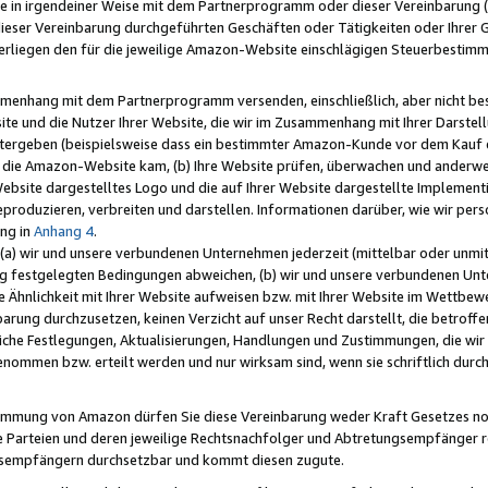
e in irgendeiner Weise mit dem Partnerprogramm oder dieser Vereinbarung (ei
ieser Vereinbarung durchgeführten Geschäften oder Tätigkeiten oder Ihrer 
liegen den für die jeweilige Amazon-Website einschlägigen Steuerbestim
mmenhang mit dem Partnerprogramm versenden, einschließlich, aber nicht be
site und die Nutzer Ihrer Website, die wir im Zusammenhang mit Ihrer Darst
itergeben (beispielsweise dass ein bestimmter Amazon-Kunde vor dem Kauf
uf die Amazon-Website kam, (b) Ihre Website prüfen, überwachen und anderwei
r Website dargestelltes Logo und die auf Ihrer Website dargestellte Impleme
reproduzieren, verbreiten und darstellen. Informationen darüber, wie wir per
ng in
Anhang 4
.
 (a) wir und unsere verbundenen Unternehmen jederzeit (mittelbar oder unmit
ng festgelegten Bedingungen abweichen, (b) wir und unsere verbundenen Unte
 Ähnlichkeit mit Ihrer Website aufweisen bzw. mit Ihrer Website im Wettbewer
barung durchzusetzen, keinen Verzicht auf unser Recht darstellt, die betrof
liche Festlegungen, Aktualisierungen, Handlungen und Zustimmungen, die wi
enommen bzw. erteilt werden und nur wirksam sind, wenn sie schriftlich dur
stimmung von Amazon dürfen Sie diese Vereinbarung weder Kraft Gesetzes no
die Parteien und deren jeweilige Rechtsnachfolger und Abtretungsempfänger 
ngsempfängern durchsetzbar und kommt diesen zugute.