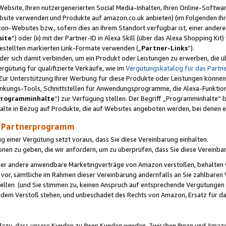
ebsite, Ihren nutzergenerierten Social Media-Inhalten, Ihren Online-Softwar
ebsite verwenden und Produkte auf amazon.co.uk anbieten) (im Folgenden Ihr
-Websites bzw., sofern dies an Ihrem Standort verfügbar ist, einer ander
ite
“) oder (ii) mit der Partner-ID in Alexa Skill (über das Alexa Shopping Ki
estellten markierten Link-Formate verwenden („
Partner-Links
“).
oder sich damit verbinden, um ein Produkt oder Leistungen zu erwerben, di
gütung für qualifizierte Verkäufe, wie im
Vergütungskatalog für das Part
Zur Unterstützung Ihrer Werbung für diese Produkte oder Leistungen können w
linkungs-Tools, Schnittstellen für Anwendungsprogramme, die Alexa-Funktion
Programminhalte
“) zur Verfügung stellen. Der Begriff „Programminhalte“ be
halte in Bezug auf Produkte, die auf Websites angeboten werden, bei denen 
as Partnerprogramm
einer Vergütung setzt voraus, dass Sie diese Vereinbarung einhalten.
ionen zu geben, die wir anfordern, um zu überprüfen, dass Sie diese Vereinba
oder andere anwendbare Marketingverträge von Amazon verstoßen, behalten w
 vor, sämtliche im Rahmen dieser Vereinbarung andernfalls an Sie zahlbare
tellen (und Sie stimmen zu, keinen Anspruch auf entsprechende Vergütungen
 dem Verstoß stehen, und unbeschadet des Rechts von Amazon, Ersatz für 
azu, dass unsere Kunden zu Ihren Kunden werden. Zwischen Ihnen und Amaz