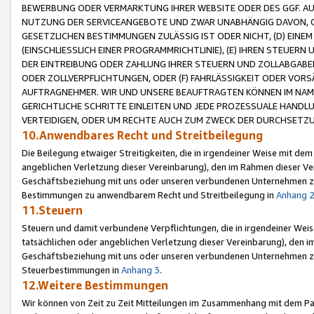
BEWERBUNG ODER VERMARKTUNG IHRER WEBSITE ODER DES GGF. AUF 
NUTZUNG DER SERVICEANGEBOTE UND ZWAR UNABHÄNGIG DAVON, O
GESETZLICHEN BESTIMMUNGEN ZULÄSSIG IST ODER NICHT, (D) EINE
(EINSCHLIESSLICH EINER PROGRAMMRICHTLINIE), (E) IHREN STEUER
DER EINTREIBUNG ODER ZAHLUNG IHRER STEUERN UND ZOLLABGAB
ODER ZOLLVERPFLICHTUNGEN, ODER (F) FAHRLÄSSIGKEIT ODER VORS
AUFTRAGNEHMER. WIR UND UNSERE BEAUFTRAGTEN KÖNNEN IM NAME
GERICHTLICHE SCHRITTE EINLEITEN UND JEDE PROZESSUALE HAND
VERTEIDIGEN, ODER UM RECHTE AUCH ZUM ZWECK DER DURCHSETZU
10.Anwendbares Recht und Streitbeilegung
Die Beilegung etwaiger Streitigkeiten, die in irgendeiner Weise mit de
angeblichen Verletzung dieser Vereinbarung), den im Rahmen dieser Ve
Geschäftsbeziehung mit uns oder unseren verbundenen Unternehmen zu
Bestimmungen zu anwendbarem Recht und Streitbeilegung in
Anhang 
11.Steuern
Steuern und damit verbundene Verpflichtungen, die in irgendeiner Wei
tatsächlichen oder angeblichen Verletzung dieser Vereinbarung), den 
Geschäftsbeziehung mit uns oder unseren verbundenen Unternehmen z
Steuerbestimmungen in
Anhang 3
.
12.Weitere Bestimmungen
Wir können von Zeit zu Zeit Mitteilungen im Zusammenhang mit dem Par