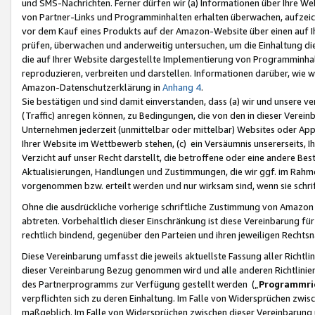
und SMS-Nachrichten. Ferner dürfen wir (a) Informationen über Ihre We
von Partner-Links und Programminhalten erhalten überwachen, aufzei
vor dem Kauf eines Produkts auf der Amazon-Website über einen auf Ih
prüfen, überwachen und anderweitig untersuchen, um die Einhaltung dies
die auf Ihrer Website dargestellte Implementierung von Programminhalt
reproduzieren, verbreiten und darstellen. Informationen darüber, wie w
Amazon-Datenschutzerklärung in
Anhang 4
.
Sie bestätigen und sind damit einverstanden, dass (a) wir und unsere 
(Traffic) anregen können, zu Bedingungen, die von den in dieser Vere
Unternehmen jederzeit (unmittelbar oder mittelbar) Websites oder Appl
Ihrer Website im Wettbewerb stehen, (c) ein Versäumnis unsererseits, I
Verzicht auf unser Recht darstellt, die betroffene oder eine andere B
Aktualisierungen, Handlungen und Zustimmungen, die wir ggf. im Rahme
vorgenommen bzw. erteilt werden und nur wirksam sind, wenn sie schri
Ohne die ausdrückliche vorherige schriftliche Zustimmung von Amazon
abtreten. Vorbehaltlich dieser Einschränkung ist diese Vereinbarung f
rechtlich bindend, gegenüber den Parteien und ihren jeweiligen Rech
Diese Vereinbarung umfasst die jeweils aktuellste Fassung aller Richtli
dieser Vereinbarung Bezug genommen wird und alle anderen Richtlinie
des Partnerprogramms zur Verfügung gestellt werden („
Programmric
verpflichten sich zu deren Einhaltung. Im Falle von Widersprüchen zwi
maßgeblich. Im Falle von Widersprüchen zwischen dieser Vereinbarun