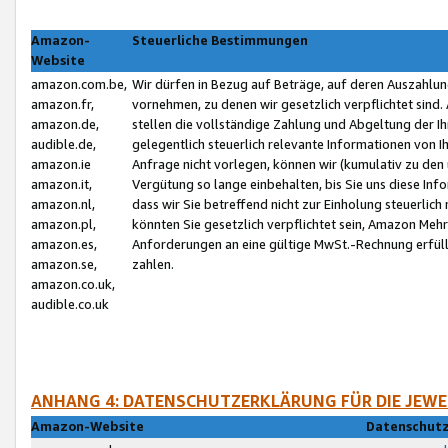
Amazon-
Steuerliche Bestimmungen
Website
amazon.com.be,
Wir dürfen in Bezug auf Beträge, auf deren Auszahlun
amazon.fr,
vornehmen, zu denen wir gesetzlich verpflichtet sind
amazon.de,
stellen die vollständige Zahlung und Abgeltung der 
audible.de,
gelegentlich steuerlich relevante Informationen von I
amazon.ie
Anfrage nicht vorlegen, können wir (kumulativ zu de
amazon.it,
Vergütung so lange einbehalten, bis Sie uns diese Inf
amazon.nl,
dass wir Sie betreffend nicht zur Einholung steuerlich 
amazon.pl,
könnten Sie gesetzlich verpflichtet sein, Amazon Meh
amazon.es,
Anforderungen an eine gültige MwSt.-Rechnung erfüllt
amazon.se,
zahlen.
amazon.co.uk,
audible.co.uk
ANHANG 4: DATENSCHUTZERKLÄRUNG FÜR DIE JEWE
Amazon-Website
Datenschutz