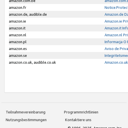
amazon.com.be
amazon.com.b
amazon.fr
Notice:Protec
amazon.de, audible.de
Amazon.de Da
amazon.ie
Amazon.ie Pri
amazon.it
Amazon.it Inf
amazon.nl
Amazon.nl Pri
amazon.pl
Informacja O
amazon.es
Aviso de Priv
amazon.se
Integritetsm
amazon.co.uk, audible.co.uk
Amazon.co.uk 
Teilnahmevereinbarung
Programmrichtlinien
Nutzungsbestimmungen
Kontaktiere uns