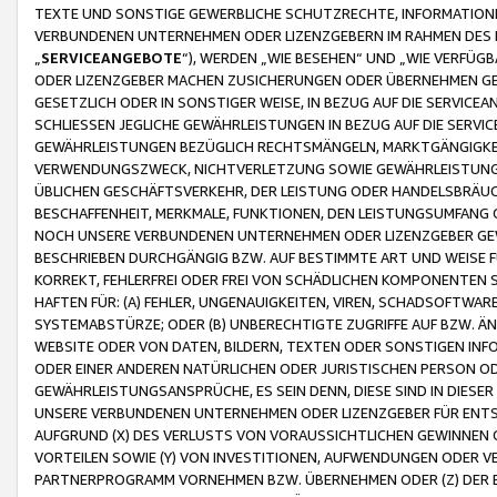
TEXTE UND SONSTIGE GEWERBLICHE SCHUTZRECHTE, INFORMATIONE
VERBUNDENEN UNTERNEHMEN ODER LIZENZGEBERN IM RAHMEN DES
„
SERVICEANGEBOTE
“), WERDEN „WIE BESEHEN“ UND „WIE VERFÜ
ODER LIZENZGEBER MACHEN ZUSICHERUNGEN ODER ÜBERNEHMEN GEW
GESETZLICH ODER IN SONSTIGER WEISE, IN BEZUG AUF DIE SERVI
SCHLIESSEN JEGLICHE GEWÄHRLEISTUNGEN IN BEZUG AUF DIE SERVI
GEWÄHRLEISTUNGEN BEZÜGLICH RECHTSMÄNGELN, MARKTGÄNGIGKEIT
VERWENDUNGSZWECK, NICHTVERLETZUNG SOWIE GEWÄHRLEISTUNGEN 
ÜBLICHEN GESCHÄFTSVERKEHR, DER LEISTUNG ODER HANDELSBRÄUCH
BESCHAFFENHEIT, MERKMALE, FUNKTIONEN, DEN LEISTUNGSUMFANG 
NOCH UNSERE VERBUNDENEN UNTERNEHMEN ODER LIZENZGEBER GEWÄ
BESCHRIEBEN DURCHGÄNGIG BZW. AUF BESTIMMTE ART UND WEISE
KORREKT, FEHLERFREI ODER FREI VON SCHÄDLICHEN KOMPONENTEN
HAFTEN FÜR: (A) FEHLER, UNGENAUIGKEITEN, VIREN, SCHADSOFTW
SYSTEMABSTÜRZE; ODER (B) UNBERECHTIGTE ZUGRIFFE AUF BZW. 
WEBSITE ODER VON DATEN, BILDERN, TEXTEN ODER SONSTIGEN INF
ODER EINER ANDEREN NATÜRLICHEN ODER JURISTISCHEN PERSON OD
GEWÄHRLEISTUNGSANSPRÜCHE, ES SEIN DENN, DIESE SIND IN DIES
UNSERE VERBUNDENEN UNTERNEHMEN ODER LIZENZGEBER FÜR EN
AUFGRUND (X) DES VERLUSTS VON VORAUSSICHTLICHEN GEWINNEN
VORTEILEN SOWIE (Y) VON INVESTITIONEN, AUFWENDUNGEN ODER VE
PARTNERPROGRAMM VORNEHMEN BZW. ÜBERNEHMEN ODER (Z) DER 