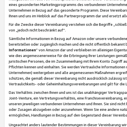
eines gesonderten Marketingprogramms des verbundenen Unternehmens
Unternehmen in Bezug auf das gesonderte Programm. Diese Vereinbarung
Ihnen und uns im Hinblick auf das Partnerprogramm dar und ersetzt al
Für die Zwecke dieser Vereinbarung verstehen sich die Begriffe „schließ
von „jedoch nicht beschränkt auf“.
Sämtliche Informationen in Bezug auf Amazon oder unsere verbunde
bereitstellen oder zugänglich machen und die nicht öffentlich bekannt bz
Informationen
“ von Amazon dar und verbleiben im alleinigen Eigent
wie dies angemessenerweise für die Erbringung Ihrer Leistungen gemäß d
juristischen Personen, die im Zusammenhang mit Ihrem Konto Zugriff au
Pflichten kennen und einhalten. Sie werden Vertrauliche Informationen 
Unternehmen) weitergeben und alle angemessenen Maßnahmen ergreifen
schützen, die gemäß dieser Vereinbarung nicht ausdrücklich zulässig is
Vertraulichkeits- oder Geheimhaltungsvereinbarungen und gilt für die
Das Verhältnis zwischen Ihnen und uns ist das unabhängiger Vertragspa
Joint-Venture, ein Vertretungsverhältnis, eine Franchisevereinbarung, 
unseren jeweiligen verbundenen Unternehmen und Ihnen. Sie sind ni
oder Zusagen abzugeben oder anzunehmen. Wenn Sie eine andere natürli
ermöglichen, Handlungen in Bezug auf den Gegenstand dieser Vereinbar
Ungeachtet anders lautender Bestimmungen in dieser Vereinbarung wird