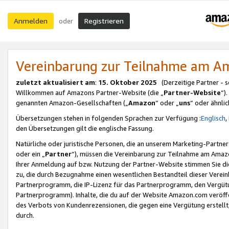
Anmelden
Registrieren
oder
Vereinbarung zur Teilnahme am 
zuletzt aktualisiert am
:
15. Oktober 2025
(Derzeitige Partner - 
Willkommen auf Amazons Partner-Website (die „
Partner-Website
“)
genannten Amazon-Gesellschaften („
Amazon
“ oder „
uns
“ oder ähnli
Übersetzungen stehen in folgenden Sprachen zur Verfügung :
Englisch
,
den Übersetzungen gilt die englische Fassung.
Natürliche oder juristische Personen, die an unserem Marketing-Partn
oder ein „
Partner
“), müssen die Vereinbarung zur Teilnahme am Ama
Ihrer Anmeldung auf bzw. Nutzung der Partner-Website stimmen Sie die
zu, die durch Bezugnahme einen wesentlichen Bestandteil dieser Verei
Partnerprogramm, die IP-Lizenz für das Partnerprogramm, den Vergütu
Partnerprogramm). Inhalte, die du auf der Website Amazon.com veröffe
des Verbots von Kundenrezensionen, die gegen eine Vergütung erstellt, 
durch.