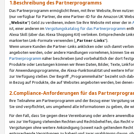
1.Beschreibung des Partnerprogramms
Das Partnerprogramm ermöglicht Ihnen, mit Ihrer Website, Ihren nutzer
(nur verfügbar für Partner, die eine Partner-ID für die Amazon UK We
„
Website
“) Geld zu verdienen, indem Sie Ihre Website mit einer der in
ist, einer anderen im
Vergütungskatalog für das Partnerprogramm
enth
Alexa Skill (über das Alexa Shopping Kit) verlinken. Entsprechende Lin
markierten Link-Formate verwenden („
Partner-Links
“).
Wenn unsere Kunden die Partner-Links anklicken oder sich damit verbi
angeboten werden, oder andere Handlungen vornehmen, können Sie eine
Partnerprogramm
näher beschrieben (und vorbehaltlich der dort festg
Produkte oder Leistungen können wir Ihnen Daten, Bilder, Texte, Linkfo
für Anwendungsprogramme, die Alexa-Funktionalität und weitere Inf
zur Verfügung stellen. Der Begriff „Programminhalte“ bezieht sich dabe
in Bezug auf Produkte, die auf Websites angeboten werden, bei denen 
2.Compliance-Anforderungen für das Partnerprog
Ihre Teilnahme am Partnerprogramm und der Bezug einer Vergütung setz
Sie sind verpflichtet, uns umgehend alle Informationen zu geben, die w
Für den Fall, dass Sie gegen diese Vereinbarung oder andere anwendba
uns zur Verfügung stehenden Rechten und Rechtsbehelfen, das Recht vo
Vergütungen ohne weitere Ankündigung (soweit nach geltendem Recht z
entsprechende Vergütungen zu haben) und zwar unabhängig davon, ob 