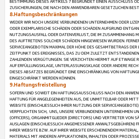
BESTIMMUNG DIESES ARTIKELS 7 BEGRÜNDET EINEN AUSSCHLUSS 
ZUSICHERUNGEN, DIE NACH DEN ANWENDBAREN GESETZLICHEN BE
8.Haftungsbeschränkungen
WEDER WIR NOCH UNSERE VERBUNDENEN UNTERNEHMEN ODER LIZEN
ODER EXEMPLARISCHE SCHÄDEN ODER SCHÄDEN AUFGRUND ENTGANG
NUTZUNGSAUSFALL ODER DATENVERLUST, DIE IM ZUSAMMENHANG MI
DES AUFTRETENS SOLCHER SCHÄDEN HINGEWIESEN WURDEN. FERN
SERVICEANGEBOTEN MAXIMAL DER HÖHE DES GESAMTBETRAGS DER 
ZEITPUNKT DES EREIGNISSES, DAS ZU DEM ZULETZT ENTSTANDENE
ZAHLENDEN VERGÜTUNGEN. SIE VERZICHTEN HIERMIT AUF ETWAIGE 
AUF ERFÜLLUNGSKLAGE, UNTERLASSUNGSKLAGE ODER ANDERE RECHT
DIESES ABSATZES BEGRÜNDET EINE EINSCHRÄNKUNG VON HAFTUNG
EINGESCHRÄNKT WERDEN KÖNNEN.
9.Haftungsfreistellung
SOFERN UND SOWEIT EIN HAFTUNGSAUSSCHLUSS NACH DEN ANWENDB
HAFTUNG FÜR ANGELEGENHEITEN AUS, DIE UNMITTELBAR ODER MITT
WEBSITE (EINSCHLIESSLICH IHRER NUTZUNG DER SERVICEANGEBOTE)
VERPFLICHTEN SICH, UNS, UNSERE VERBUNDENEN UNTERNEHMEN UN
(OFFICERS), ORGANMITGLIEDER (DIRECTORS) UND VERTRETER VON 
AUSLAGEN (EINSCHLIESSLICH ANGEMESSENER ANWALTSGEBÜHREN) FR
IHRER WEBSITE BZW. AUF IHRER WEBSITE ERSCHEINENDEM MATERIAL
MATERIALS MIT ANDEREN APPLIKATIONEN, INHALTEN ODER PROZESSE