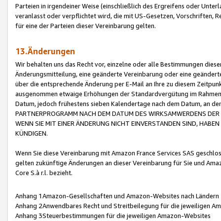
Parteien in irgendeiner Weise (einschließlich des Ergreifens oder Unt
veranlasst oder verpflichtet wird, die mit US-Gesetzen, Vorschriften,
für eine der Parteien dieser Vereinbarung gelten.
13.Änderungen
Wir behalten uns das Recht vor, einzelne oder alle Bestimmungen diese
Änderungsmitteilung, eine geänderte Vereinbarung oder eine geänderte 
über die entsprechende Änderung per E-Mail an Ihre zu diesem Zeitpun
ausgenommen etwaige Erhöhungen der Standardvergütung im Rahmen
Datum, jedoch frühestens sieben Kalendertage nach dem Datum, an de
PARTNERPROGRAMM NACH DEM DATUM DES WIRKSAMWERDENS DER Ä
WENN SIE MIT EINER ÄNDERUNG NICHT EINVERSTANDEN SIND, HABEN S
KÜNDIGEN.
Wenn Sie diese Vereinbarung mit Amazon France Services SAS geschlo
gelten zukünftige Änderungen an dieser Vereinbarung für Sie und Ama
Core S.à r.l. bezieht.
Anhang 1Amazon-Gesellschaften und Amazon-Websites nach Ländern
Anhang 2Anwendbares Recht und Streitbeilegung für die jeweiligen 
Anhang 3Steuerbestimmungen für die jeweiligen Amazon-Websites