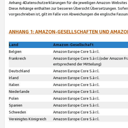
Anhang 4Datenschutzerklärungen für die jeweiligen Amazon-Websites
Diese Anhänge enthalten zur besseren Übersicht Übersetzungen. Sofe
vorgeschrieben ist, gilt im Falle von Abweichungen die englische Fass
ANHANG 1: AMAZON-GESELLSCHAFTEN UND AMAZO
Land
Amazon-Gesellschaft
Belgien
Amazon Europe Core S.à r.l.
Frankreich
Amazon Europe Core S.à r.l.(oder Amazon Fr
entsprechend der Mitteilung)
Deutschland
Amazon Europe Core S.à r.l.
Irland
Amazon Europe Core S.à r.l.
Italien
Amazon Europe Core S.à r.l.
Niederlande
Amazon Europe Core S.à r.l.
Polen
Amazon Europe Core S.à r.l.
Spanien
Amazon Europe Core S.à r.l.
Schweden
Amazon Europe Core S.à r.l.
Vereinigtes Königreich
Amazon Europe Core S.à r.l.