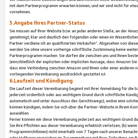
mit dem Partnerprogramm erwarten können, und wir sind nicht für etwa
vornehmen.
5.Angabe Ihres Partner-Status
Sie müssen auf Ihrer Website bzw. an jeder anderen Stelle, an der Am
genehmigt, klar und deutlich den folgenden oder einen im Wesentlichen
Partner verdiene ich an qualifizierten Verkäufen“. Abgesehen von die
werden Sie ohne unsere vorherige schriftliche Zustimmung keine weite
Partnerprogramm machen. Sie dürfen die zwischen uns und Ihnen best
(einschließlich der expliziten oder impliziten Aussage, dass Amazon Si
dass eine Verbindung zwischen Amazon und Ihnen oder einer anderen natü
vorliegenden Vereinbarung ausdrücklich gestattet ist.
6.Laufzeit und Kündigung
Die Laufzeit dieser Vereinbarung beginnt mit Ihrer Anmeldung für die 
jederzeit ordentlich oder aus wichtigem Grund durch schriftliche Kündi
automatisch und unter Ausschluss des Gerichtswegs), wobei eine solch
können kündigen, indem Sie sich über die Partner-Website in Ihrem Ko
auswählen.
Ferner können wir diese Vereinbarung jederzeit aus wichtigem Grund dur
Sie Ihre Pflichten aus dieser Vereinbarung erheblich verletzen; (b) wen
Programmrichtlinien) nicht innerhalb von 7 Tagen nach unserer Benachr
oder Haftungsansprüchen im Zusammenhang mit Ihrer Teilnahme am Pa