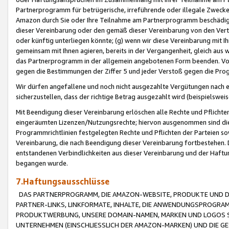
Partnerprogramm für betrügerische, irreführende oder illegale Zwecke
Amazon durch Sie oder Ihre Teilnahme am Partnerprogramm beschädig
dieser Vereinbarung oder den gemäß dieser Vereinbarung von den Vertr
oder künftig unterliegen könnte; (g) wenn wir diese Vereinbarung mit I
gemeinsam mit Ihnen agieren, bereits in der Vergangenheit, gleich aus
das Partnerprogramm in der allgemein angebotenen Form beenden. Vors
gegen die Bestimmungen der Ziffer 5 und jeder Verstoß gegen die Prog
Wir dürfen angefallene und noch nicht ausgezahlte Vergütungen nach 
sicherzustellen, dass der richtige Betrag ausgezahlt wird (beispielsw
Mit Beendigung dieser Vereinbarung erlöschen alle Rechte und Pflichte
eingeräumten Lizenzen/Nutzungsrechte; hiervon ausgenommen sind die in 
Programmrichtlinien festgelegten Rechte und Pflichten der Parteien sow
Vereinbarung, die nach Beendigung dieser Vereinbarung fortbestehen. D
entstandenen Verbindlichkeiten aus dieser Vereinbarung und der Haft
begangen wurde.
7.Haftungsausschlüsse
DAS PARTNERPROGRAMM, DIE AMAZON-WEBSITE, PRODUKTE UND DI
PARTNER-LINKS, LINKFORMATE, INHALTE, DIE ANWENDUNGSPROGR
PRODUKTWERBUNG, UNSERE DOMAIN-NAMEN, MARKEN UND LOGOS S
UNTERNEHMEN (EINSCHLIESSLICH DER AMAZON-MARKEN) UND DIE GE