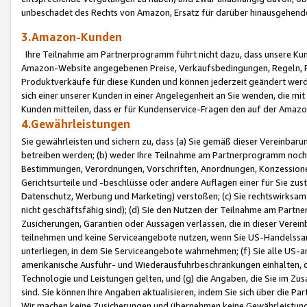
unbeschadet des Rechts von Amazon, Ersatz für darüber hinausgehen
3.Amazon-Kunden
Ihre Teilnahme am Partnerprogramm führt nicht dazu, dass unsere Kun
Amazon-Website angegebenen Preise, Verkaufsbedingungen, Regeln, Ri
Produktverkäufe für diese Kunden und können jederzeit geändert werde
sich einer unserer Kunden in einer Angelegenheit an Sie wenden, die 
Kunden mitteilen, dass er für Kundenservice-Fragen den auf der Ama
4.Gewährleistungen
Sie gewährleisten und sichern zu, dass (a) Sie gemäß dieser Vereinba
betreiben werden; (b) weder Ihre Teilnahme am Partnerprogramm noch d
Bestimmungen, Verordnungen, Vorschriften, Anordnungen, Konzessionen,
Gerichtsurteile und -beschlüsse oder andere Auflagen einer für Sie zu
Datenschutz, Werbung und Marketing) verstoßen; (c) Sie rechtswirksam 
nicht geschäftsfähig sind); (d) Sie den Nutzen der Teilnahme am Partne
Zusicherungen, Garantien oder Aussagen verlassen, die in dieser Verein
teilnehmen und keine Serviceangebote nutzen, wenn Sie US-Handelssa
unterliegen, in dem Sie Serviceangebote wahrnehmen; (f) Sie alle US
amerikanische Ausfuhr- und Wiederausfuhrbeschränkungen einhalten, 
Technologie und Leistungen gelten, und (g) die Angaben, die Sie im 
sind. Sie können Ihre Angaben aktualisieren, indem Sie sich über die 
Wir machen keine Zusicherungen und übernehmen keine Gewährleistun