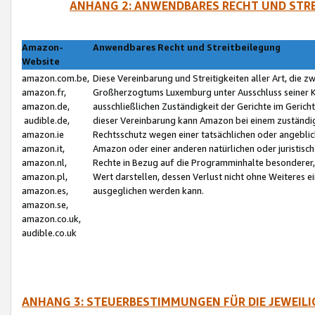
ANHANG 2: ANWENDBARES RECHT UND STRE
Amazon-
Anwendbares Recht und Streitbeilegung
Website
amazon.com.be,
Diese Vereinbarung und Streitigkeiten aller Art, die 
amazon.fr,
Großherzogtums Luxemburg unter Ausschluss seiner Kol
amazon.de,
ausschließlichen Zuständigkeit der Gerichte im Geri
audible.de,
dieser Vereinbarung kann Amazon bei einem zuständig
amazon.ie
Rechtsschutz wegen einer tatsächlichen oder angebli
amazon.it,
Amazon oder einer anderen natürlichen oder juristisc
amazon.nl,
Rechte in Bezug auf die Programminhalte besonderer,
amazon.pl,
Wert darstellen, dessen Verlust nicht ohne Weiteres e
amazon.es,
ausgeglichen werden kann.
amazon.se,
amazon.co.uk,
audible.co.uk
ANHANG 3: STEUERBESTIMMUNGEN FÜR DIE JEWEIL