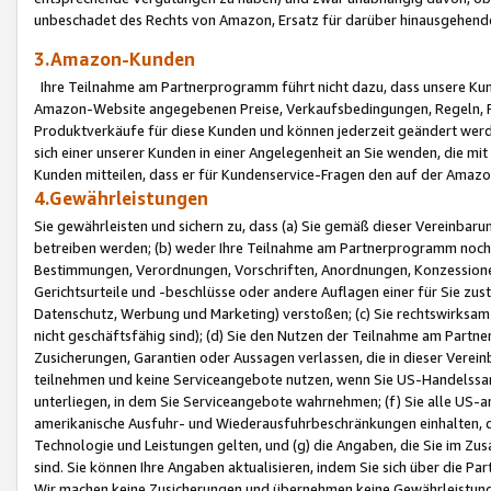
unbeschadet des Rechts von Amazon, Ersatz für darüber hinausgehen
3.Amazon-Kunden
Ihre Teilnahme am Partnerprogramm führt nicht dazu, dass unsere Kun
Amazon-Website angegebenen Preise, Verkaufsbedingungen, Regeln, Ri
Produktverkäufe für diese Kunden und können jederzeit geändert werde
sich einer unserer Kunden in einer Angelegenheit an Sie wenden, die 
Kunden mitteilen, dass er für Kundenservice-Fragen den auf der Ama
4.Gewährleistungen
Sie gewährleisten und sichern zu, dass (a) Sie gemäß dieser Vereinba
betreiben werden; (b) weder Ihre Teilnahme am Partnerprogramm noch d
Bestimmungen, Verordnungen, Vorschriften, Anordnungen, Konzessionen,
Gerichtsurteile und -beschlüsse oder andere Auflagen einer für Sie zu
Datenschutz, Werbung und Marketing) verstoßen; (c) Sie rechtswirksam 
nicht geschäftsfähig sind); (d) Sie den Nutzen der Teilnahme am Partne
Zusicherungen, Garantien oder Aussagen verlassen, die in dieser Verein
teilnehmen und keine Serviceangebote nutzen, wenn Sie US-Handelssa
unterliegen, in dem Sie Serviceangebote wahrnehmen; (f) Sie alle US
amerikanische Ausfuhr- und Wiederausfuhrbeschränkungen einhalten, 
Technologie und Leistungen gelten, und (g) die Angaben, die Sie im 
sind. Sie können Ihre Angaben aktualisieren, indem Sie sich über die 
Wir machen keine Zusicherungen und übernehmen keine Gewährleistun