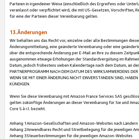
Parteien in irgendeiner Weise (einschließlich des Ergreifens oder Unt
veranlasst oder verpflichtet wird, die mit US-Gesetzen, Vorschriften,
für eine der Parteien dieser Vereinbarung gelten.
13.Änderungen
Wir behalten uns das Recht vor, einzelne oder alle Bestimmungen diese
Änderungsmitteilung, eine geänderte Vereinbarung oder eine geänderte 
über die entsprechende Änderung per E-Mail an Ihre zu diesem Zeitpun
ausgenommen etwaige Erhöhungen der Standardvergütung im Rahmen
Datum, jedoch frühestens sieben Kalendertage nach dem Datum, an de
PARTNERPROGRAMM NACH DEM DATUM DES WIRKSAMWERDENS DER Ä
WENN SIE MIT EINER ÄNDERUNG NICHT EINVERSTANDEN SIND, HABEN S
KÜNDIGEN.
Wenn Sie diese Vereinbarung mit Amazon France Services SAS geschlo
gelten zukünftige Änderungen an dieser Vereinbarung für Sie und Ama
Core S.à r.l. bezieht.
Anhang 1Amazon-Gesellschaften und Amazon-Websites nach Ländern
Anhang 2Anwendbares Recht und Streitbeilegung für die jeweiligen 
Anhang 3Steuerbestimmungen für die jeweiligen Amazon-Websites