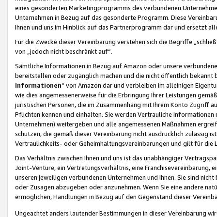
eines gesonderten Marketingprogramms des verbundenen Unternehmens
Unternehmen in Bezug auf das gesonderte Programm. Diese Vereinbarung
Ihnen und uns im Hinblick auf das Partnerprogramm dar und ersetzt al
Für die Zwecke dieser Vereinbarung verstehen sich die Begriffe „schließ
von „jedoch nicht beschränkt auf“.
Sämtliche Informationen in Bezug auf Amazon oder unsere verbunde
bereitstellen oder zugänglich machen und die nicht öffentlich bekannt bz
Informationen
“ von Amazon dar und verbleiben im alleinigen Eigent
wie dies angemessenerweise für die Erbringung Ihrer Leistungen gemäß d
juristischen Personen, die im Zusammenhang mit Ihrem Konto Zugriff au
Pflichten kennen und einhalten. Sie werden Vertrauliche Informationen 
Unternehmen) weitergeben und alle angemessenen Maßnahmen ergreifen
schützen, die gemäß dieser Vereinbarung nicht ausdrücklich zulässig is
Vertraulichkeits- oder Geheimhaltungsvereinbarungen und gilt für die
Das Verhältnis zwischen Ihnen und uns ist das unabhängiger Vertragspa
Joint-Venture, ein Vertretungsverhältnis, eine Franchisevereinbarung, 
unseren jeweiligen verbundenen Unternehmen und Ihnen. Sie sind ni
oder Zusagen abzugeben oder anzunehmen. Wenn Sie eine andere natürli
ermöglichen, Handlungen in Bezug auf den Gegenstand dieser Vereinbar
Ungeachtet anders lautender Bestimmungen in dieser Vereinbarung wird