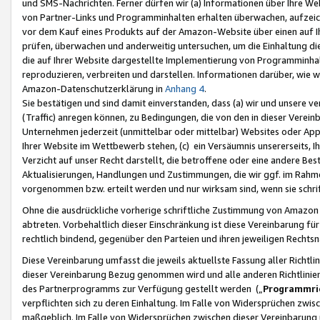
und SMS-Nachrichten. Ferner dürfen wir (a) Informationen über Ihre We
von Partner-Links und Programminhalten erhalten überwachen, aufzei
vor dem Kauf eines Produkts auf der Amazon-Website über einen auf Ih
prüfen, überwachen und anderweitig untersuchen, um die Einhaltung dies
die auf Ihrer Website dargestellte Implementierung von Programminhalt
reproduzieren, verbreiten und darstellen. Informationen darüber, wie w
Amazon-Datenschutzerklärung in
Anhang 4
.
Sie bestätigen und sind damit einverstanden, dass (a) wir und unsere 
(Traffic) anregen können, zu Bedingungen, die von den in dieser Vere
Unternehmen jederzeit (unmittelbar oder mittelbar) Websites oder Appl
Ihrer Website im Wettbewerb stehen, (c) ein Versäumnis unsererseits, I
Verzicht auf unser Recht darstellt, die betroffene oder eine andere B
Aktualisierungen, Handlungen und Zustimmungen, die wir ggf. im Rahme
vorgenommen bzw. erteilt werden und nur wirksam sind, wenn sie schri
Ohne die ausdrückliche vorherige schriftliche Zustimmung von Amazon
abtreten. Vorbehaltlich dieser Einschränkung ist diese Vereinbarung f
rechtlich bindend, gegenüber den Parteien und ihren jeweiligen Rech
Diese Vereinbarung umfasst die jeweils aktuellste Fassung aller Richtli
dieser Vereinbarung Bezug genommen wird und alle anderen Richtlinie
des Partnerprogramms zur Verfügung gestellt werden („
Programmric
verpflichten sich zu deren Einhaltung. Im Falle von Widersprüchen zwi
maßgeblich. Im Falle von Widersprüchen zwischen dieser Vereinbarun