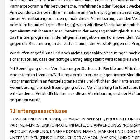
Partnerprogramm für betrügerische, irreführende oder illegale Zwecke
Amazon durch Sie oder Ihre Teilnahme am Partnerprogramm beschädig
dieser Vereinbarung oder den gemäß dieser Vereinbarung von den Vertr
oder künftig unterliegen könnte; (g) wenn wir diese Vereinbarung mit I
gemeinsam mit Ihnen agieren, bereits in der Vergangenheit, gleich aus
das Partnerprogramm in der allgemein angebotenen Form beenden. Vors
gegen die Bestimmungen der Ziffer 5 und jeder Verstoß gegen die Prog
Wir dürfen angefallene und noch nicht ausgezahlte Vergütungen nach 
sicherzustellen, dass der richtige Betrag ausgezahlt wird (beispielsw
Mit Beendigung dieser Vereinbarung erlöschen alle Rechte und Pflichte
eingeräumten Lizenzen/Nutzungsrechte; hiervon ausgenommen sind die in 
Programmrichtlinien festgelegten Rechte und Pflichten der Parteien sow
Vereinbarung, die nach Beendigung dieser Vereinbarung fortbestehen. D
entstandenen Verbindlichkeiten aus dieser Vereinbarung und der Haft
begangen wurde.
7.Haftungsausschlüsse
DAS PARTNERPROGRAMM, DIE AMAZON-WEBSITE, PRODUKTE UND DI
PARTNER-LINKS, LINKFORMATE, INHALTE, DIE ANWENDUNGSPROGR
PRODUKTWERBUNG, UNSERE DOMAIN-NAMEN, MARKEN UND LOGOS S
UNTERNEHMEN (EINSCHLIESSLICH DER AMAZON-MARKEN) UND DIE GE