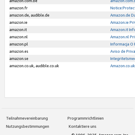
amazon.com.be
amazon.com.b
amazon.fr
Notice:Protec
amazon.de, audible.de
Amazon.de Da
amazon.ie
Amazon.ie Pri
amazon.it
Amazon.it Inf
amazon.nl
Amazon.nl Pri
amazon.pl
Informacja O
amazon.es
Aviso de Priv
amazon.se
Integritetsm
amazon.co.uk, audible.co.uk
Amazon.co.uk 
Teilnahmevereinbarung
Programmrichtlinien
Nutzungsbestimmungen
Kontaktiere uns