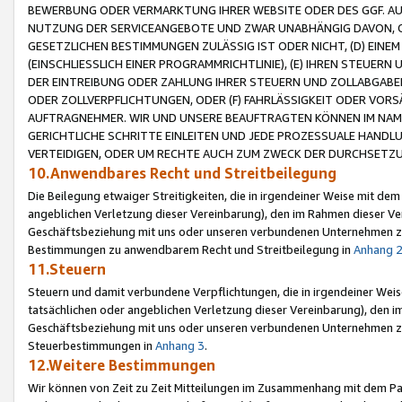
BEWERBUNG ODER VERMARKTUNG IHRER WEBSITE ODER DES GGF. AUF 
NUTZUNG DER SERVICEANGEBOTE UND ZWAR UNABHÄNGIG DAVON, O
GESETZLICHEN BESTIMMUNGEN ZULÄSSIG IST ODER NICHT, (D) EINE
(EINSCHLIESSLICH EINER PROGRAMMRICHTLINIE), (E) IHREN STEUER
DER EINTREIBUNG ODER ZAHLUNG IHRER STEUERN UND ZOLLABGAB
ODER ZOLLVERPFLICHTUNGEN, ODER (F) FAHRLÄSSIGKEIT ODER VORS
AUFTRAGNEHMER. WIR UND UNSERE BEAUFTRAGTEN KÖNNEN IM NAME
GERICHTLICHE SCHRITTE EINLEITEN UND JEDE PROZESSUALE HAND
VERTEIDIGEN, ODER UM RECHTE AUCH ZUM ZWECK DER DURCHSETZU
10.Anwendbares Recht und Streitbeilegung
Die Beilegung etwaiger Streitigkeiten, die in irgendeiner Weise mit de
angeblichen Verletzung dieser Vereinbarung), den im Rahmen dieser Ve
Geschäftsbeziehung mit uns oder unseren verbundenen Unternehmen zu
Bestimmungen zu anwendbarem Recht und Streitbeilegung in
Anhang 
11.Steuern
Steuern und damit verbundene Verpflichtungen, die in irgendeiner Wei
tatsächlichen oder angeblichen Verletzung dieser Vereinbarung), den 
Geschäftsbeziehung mit uns oder unseren verbundenen Unternehmen z
Steuerbestimmungen in
Anhang 3
.
12.Weitere Bestimmungen
Wir können von Zeit zu Zeit Mitteilungen im Zusammenhang mit dem Par