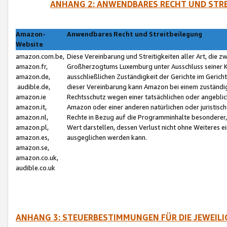
ANHANG 2: ANWENDBARES RECHT UND STRE
Amazon-
Anwendbares Recht und Streitbeilegung
Website
amazon.com.be,
Diese Vereinbarung und Streitigkeiten aller Art, die 
amazon.fr,
Großherzogtums Luxemburg unter Ausschluss seiner Kol
amazon.de,
ausschließlichen Zuständigkeit der Gerichte im Geri
audible.de,
dieser Vereinbarung kann Amazon bei einem zuständig
amazon.ie
Rechtsschutz wegen einer tatsächlichen oder angebli
amazon.it,
Amazon oder einer anderen natürlichen oder juristisc
amazon.nl,
Rechte in Bezug auf die Programminhalte besonderer,
amazon.pl,
Wert darstellen, dessen Verlust nicht ohne Weiteres e
amazon.es,
ausgeglichen werden kann.
amazon.se,
amazon.co.uk,
audible.co.uk
ANHANG 3: STEUERBESTIMMUNGEN FÜR DIE JEWEIL