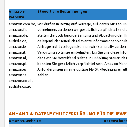
Amazon-
Steuerliche Bestimmungen
Website
amazon.com.be,
Wir dürfen in Bezug auf Beträge, auf deren Auszahlun
amazon.fr,
vornehmen, zu denen wir gesetzlich verpflichtet sind
amazon.de,
stellen die vollständige Zahlung und Abgeltung der 
audible.de,
gelegentlich steuerlich relevante Informationen von I
amazon.ie
Anfrage nicht vorlegen, können wir (kumulativ zu de
amazon.it,
Vergütung so lange einbehalten, bis Sie uns diese Inf
amazon.nl,
dass wir Sie betreffend nicht zur Einholung steuerlich 
amazon.pl,
könnten Sie gesetzlich verpflichtet sein, Amazon Meh
amazon.es,
Anforderungen an eine gültige MwSt.-Rechnung erfüllt
amazon.se,
zahlen.
amazon.co.uk,
audible.co.uk
ANHANG 4: DATENSCHUTZERKLÄRUNG FÜR DIE JEWE
Amazon-Website
Datenschutz