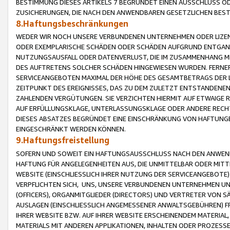
BESTIMMUNG DIESES ARTIKELS 7 BEGRÜNDET EINEN AUSSCHLUSS 
ZUSICHERUNGEN, DIE NACH DEN ANWENDBAREN GESETZLICHEN BE
8.Haftungsbeschränkungen
WEDER WIR NOCH UNSERE VERBUNDENEN UNTERNEHMEN ODER LIZEN
ODER EXEMPLARISCHE SCHÄDEN ODER SCHÄDEN AUFGRUND ENTGANG
NUTZUNGSAUSFALL ODER DATENVERLUST, DIE IM ZUSAMMENHANG MI
DES AUFTRETENS SOLCHER SCHÄDEN HINGEWIESEN WURDEN. FERN
SERVICEANGEBOTEN MAXIMAL DER HÖHE DES GESAMTBETRAGS DER 
ZEITPUNKT DES EREIGNISSES, DAS ZU DEM ZULETZT ENTSTANDENE
ZAHLENDEN VERGÜTUNGEN. SIE VERZICHTEN HIERMIT AUF ETWAIGE 
AUF ERFÜLLUNGSKLAGE, UNTERLASSUNGSKLAGE ODER ANDERE RECHT
DIESES ABSATZES BEGRÜNDET EINE EINSCHRÄNKUNG VON HAFTUNG
EINGESCHRÄNKT WERDEN KÖNNEN.
9.Haftungsfreistellung
SOFERN UND SOWEIT EIN HAFTUNGSAUSSCHLUSS NACH DEN ANWENDB
HAFTUNG FÜR ANGELEGENHEITEN AUS, DIE UNMITTELBAR ODER MITT
WEBSITE (EINSCHLIESSLICH IHRER NUTZUNG DER SERVICEANGEBOTE)
VERPFLICHTEN SICH, UNS, UNSERE VERBUNDENEN UNTERNEHMEN UN
(OFFICERS), ORGANMITGLIEDER (DIRECTORS) UND VERTRETER VON 
AUSLAGEN (EINSCHLIESSLICH ANGEMESSENER ANWALTSGEBÜHREN) FR
IHRER WEBSITE BZW. AUF IHRER WEBSITE ERSCHEINENDEM MATERIAL
MATERIALS MIT ANDEREN APPLIKATIONEN, INHALTEN ODER PROZESSE