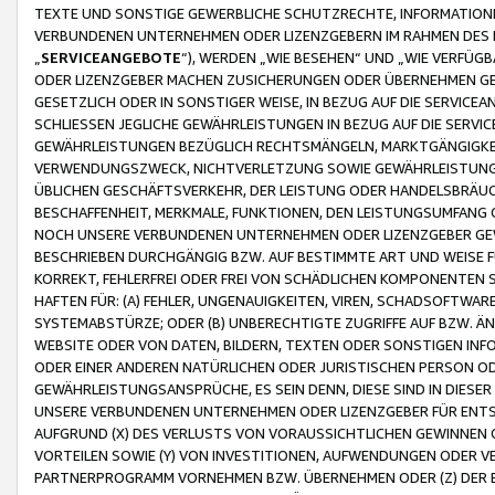
TEXTE UND SONSTIGE GEWERBLICHE SCHUTZRECHTE, INFORMATIONE
VERBUNDENEN UNTERNEHMEN ODER LIZENZGEBERN IM RAHMEN DES
„
SERVICEANGEBOTE
“), WERDEN „WIE BESEHEN“ UND „WIE VERFÜ
ODER LIZENZGEBER MACHEN ZUSICHERUNGEN ODER ÜBERNEHMEN GEW
GESETZLICH ODER IN SONSTIGER WEISE, IN BEZUG AUF DIE SERVI
SCHLIESSEN JEGLICHE GEWÄHRLEISTUNGEN IN BEZUG AUF DIE SERVI
GEWÄHRLEISTUNGEN BEZÜGLICH RECHTSMÄNGELN, MARKTGÄNGIGKEIT
VERWENDUNGSZWECK, NICHTVERLETZUNG SOWIE GEWÄHRLEISTUNGEN 
ÜBLICHEN GESCHÄFTSVERKEHR, DER LEISTUNG ODER HANDELSBRÄUCH
BESCHAFFENHEIT, MERKMALE, FUNKTIONEN, DEN LEISTUNGSUMFANG 
NOCH UNSERE VERBUNDENEN UNTERNEHMEN ODER LIZENZGEBER GEWÄ
BESCHRIEBEN DURCHGÄNGIG BZW. AUF BESTIMMTE ART UND WEISE
KORREKT, FEHLERFREI ODER FREI VON SCHÄDLICHEN KOMPONENTEN
HAFTEN FÜR: (A) FEHLER, UNGENAUIGKEITEN, VIREN, SCHADSOFTW
SYSTEMABSTÜRZE; ODER (B) UNBERECHTIGTE ZUGRIFFE AUF BZW. 
WEBSITE ODER VON DATEN, BILDERN, TEXTEN ODER SONSTIGEN INF
ODER EINER ANDEREN NATÜRLICHEN ODER JURISTISCHEN PERSON OD
GEWÄHRLEISTUNGSANSPRÜCHE, ES SEIN DENN, DIESE SIND IN DIES
UNSERE VERBUNDENEN UNTERNEHMEN ODER LIZENZGEBER FÜR EN
AUFGRUND (X) DES VERLUSTS VON VORAUSSICHTLICHEN GEWINNEN
VORTEILEN SOWIE (Y) VON INVESTITIONEN, AUFWENDUNGEN ODER VE
PARTNERPROGRAMM VORNEHMEN BZW. ÜBERNEHMEN ODER (Z) DER 