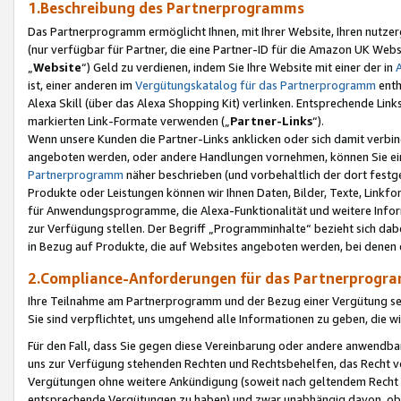
1.Beschreibung des Partnerprogramms
Das Partnerprogramm ermöglicht Ihnen, mit Ihrer Website, Ihren nutzer
(nur verfügbar für Partner, die eine Partner-ID für die Amazon UK We
„
Website
“) Geld zu verdienen, indem Sie Ihre Website mit einer der in
ist, einer anderen im
Vergütungskatalog für das Partnerprogramm
enth
Alexa Skill (über das Alexa Shopping Kit) verlinken. Entsprechende Lin
markierten Link-Formate verwenden („
Partner-Links
“).
Wenn unsere Kunden die Partner-Links anklicken oder sich damit verbi
angeboten werden, oder andere Handlungen vornehmen, können Sie eine
Partnerprogramm
näher beschrieben (und vorbehaltlich der dort festg
Produkte oder Leistungen können wir Ihnen Daten, Bilder, Texte, Linkfo
für Anwendungsprogramme, die Alexa-Funktionalität und weitere Inf
zur Verfügung stellen. Der Begriff „Programminhalte“ bezieht sich dabe
in Bezug auf Produkte, die auf Websites angeboten werden, bei denen 
2.Compliance-Anforderungen für das Partnerprog
Ihre Teilnahme am Partnerprogramm und der Bezug einer Vergütung setz
Sie sind verpflichtet, uns umgehend alle Informationen zu geben, die w
Für den Fall, dass Sie gegen diese Vereinbarung oder andere anwendba
uns zur Verfügung stehenden Rechten und Rechtsbehelfen, das Recht vo
Vergütungen ohne weitere Ankündigung (soweit nach geltendem Recht z
entsprechende Vergütungen zu haben) und zwar unabhängig davon, ob 