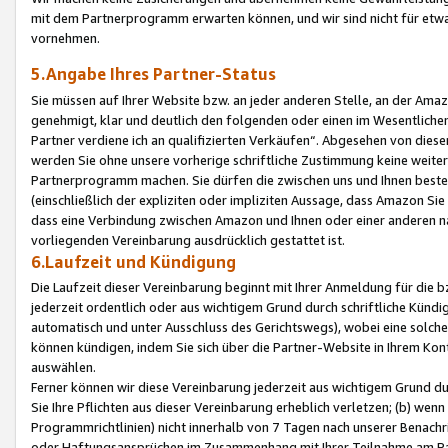
mit dem Partnerprogramm erwarten können, und wir sind nicht für etwa
vornehmen.
5.Angabe Ihres Partner-Status
Sie müssen auf Ihrer Website bzw. an jeder anderen Stelle, an der Am
genehmigt, klar und deutlich den folgenden oder einen im Wesentlichen
Partner verdiene ich an qualifizierten Verkäufen“. Abgesehen von die
werden Sie ohne unsere vorherige schriftliche Zustimmung keine weite
Partnerprogramm machen. Sie dürfen die zwischen uns und Ihnen best
(einschließlich der expliziten oder impliziten Aussage, dass Amazon Si
dass eine Verbindung zwischen Amazon und Ihnen oder einer anderen natü
vorliegenden Vereinbarung ausdrücklich gestattet ist.
6.Laufzeit und Kündigung
Die Laufzeit dieser Vereinbarung beginnt mit Ihrer Anmeldung für die 
jederzeit ordentlich oder aus wichtigem Grund durch schriftliche Kündi
automatisch und unter Ausschluss des Gerichtswegs), wobei eine solch
können kündigen, indem Sie sich über die Partner-Website in Ihrem Ko
auswählen.
Ferner können wir diese Vereinbarung jederzeit aus wichtigem Grund dur
Sie Ihre Pflichten aus dieser Vereinbarung erheblich verletzen; (b) wen
Programmrichtlinien) nicht innerhalb von 7 Tagen nach unserer Benachr
oder Haftungsansprüchen im Zusammenhang mit Ihrer Teilnahme am Pa