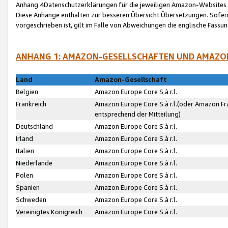
Anhang 4Datenschutzerklärungen für die jeweiligen Amazon-Websites
Diese Anhänge enthalten zur besseren Übersicht Übersetzungen. Sofe
vorgeschrieben ist, gilt im Falle von Abweichungen die englische Fass
ANHANG 1: AMAZON-GESELLSCHAFTEN UND AMAZO
Land
Amazon-Gesellschaft
Belgien
Amazon Europe Core S.à r.l.
Frankreich
Amazon Europe Core S.à r.l.(oder Amazon Fr
entsprechend der Mitteilung)
Deutschland
Amazon Europe Core S.à r.l.
Irland
Amazon Europe Core S.à r.l.
Italien
Amazon Europe Core S.à r.l.
Niederlande
Amazon Europe Core S.à r.l.
Polen
Amazon Europe Core S.à r.l.
Spanien
Amazon Europe Core S.à r.l.
Schweden
Amazon Europe Core S.à r.l.
Vereinigtes Königreich
Amazon Europe Core S.à r.l.