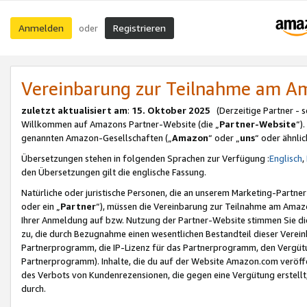
Anmelden
Registrieren
oder
Vereinbarung zur Teilnahme am 
zuletzt aktualisiert am
:
15. Oktober 2025
(Derzeitige Partner - 
Willkommen auf Amazons Partner-Website (die „
Partner-Website
“)
genannten Amazon-Gesellschaften („
Amazon
“ oder „
uns
“ oder ähnli
Übersetzungen stehen in folgenden Sprachen zur Verfügung :
Englisch
,
den Übersetzungen gilt die englische Fassung.
Natürliche oder juristische Personen, die an unserem Marketing-Partn
oder ein „
Partner
“), müssen die Vereinbarung zur Teilnahme am Ama
Ihrer Anmeldung auf bzw. Nutzung der Partner-Website stimmen Sie die
zu, die durch Bezugnahme einen wesentlichen Bestandteil dieser Verei
Partnerprogramm, die IP-Lizenz für das Partnerprogramm, den Vergütu
Partnerprogramm). Inhalte, die du auf der Website Amazon.com veröffe
des Verbots von Kundenrezensionen, die gegen eine Vergütung erstellt, 
durch.