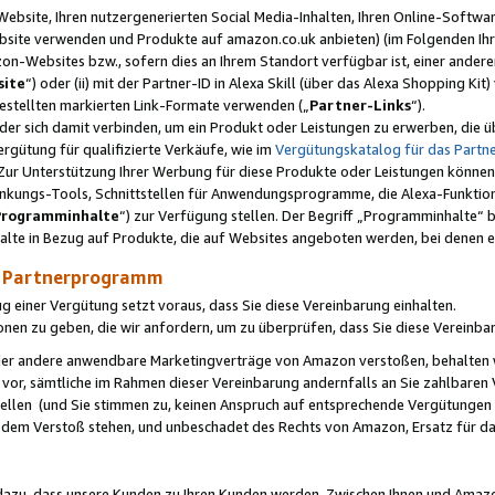
ebsite, Ihren nutzergenerierten Social Media-Inhalten, Ihren Online-Softwar
ebsite verwenden und Produkte auf amazon.co.uk anbieten) (im Folgenden Ihr
-Websites bzw., sofern dies an Ihrem Standort verfügbar ist, einer ander
ite
“) oder (ii) mit der Partner-ID in Alexa Skill (über das Alexa Shopping Ki
estellten markierten Link-Formate verwenden („
Partner-Links
“).
oder sich damit verbinden, um ein Produkt oder Leistungen zu erwerben, di
gütung für qualifizierte Verkäufe, wie im
Vergütungskatalog für das Part
Zur Unterstützung Ihrer Werbung für diese Produkte oder Leistungen können w
linkungs-Tools, Schnittstellen für Anwendungsprogramme, die Alexa-Funktion
Programminhalte
“) zur Verfügung stellen. Der Begriff „Programminhalte“ be
halte in Bezug auf Produkte, die auf Websites angeboten werden, bei denen 
as Partnerprogramm
einer Vergütung setzt voraus, dass Sie diese Vereinbarung einhalten.
ionen zu geben, die wir anfordern, um zu überprüfen, dass Sie diese Vereinba
oder andere anwendbare Marketingverträge von Amazon verstoßen, behalten w
 vor, sämtliche im Rahmen dieser Vereinbarung andernfalls an Sie zahlbare
tellen (und Sie stimmen zu, keinen Anspruch auf entsprechende Vergütungen
 dem Verstoß stehen, und unbeschadet des Rechts von Amazon, Ersatz für 
azu, dass unsere Kunden zu Ihren Kunden werden. Zwischen Ihnen und Amaz