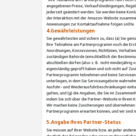
angegebenen Preise, Verkaufsbedingungen, Regeln
jederzeit geändert werden. Sie werden keine Konta
der Interaktion mit der Amazon-Website zusamme
Anweisungen zur Kontaktaufnahme folgen sollte.
4.Gewährleistungen
Sie gewährleisten und sichern zu, dass (a) Sie g
Ihre Teilnahme am Partnerprogramm noch die Erst
Anordnungen, Konzessionen, Richtlinien, Verhalten
zuständigen Behörde (einschließlich der Bestimmu
abschließen dürfen (also z. B. nicht minderjährig
eigenständig geprüft haben und sich nicht auf Zusi
Partnerprogramm teilnehmen und keine Servicean
unterliegen, in dem Sie Serviceangebote wahrneh
Ausfuhr- und Wiederausfuhrbeschränkungen einhal
gelten, und (g) die Angaben, die Sie im Zusammen
indem Sie sich über die Partner-Website in Ihrem
Wir machen keine Zusicherungen und übernehmen 
Partnerprogramm erwarten können, und wir sind n
5.Angabe Ihres Partner-Status
Sie müssen auf Ihrer Website bzw. an jeder ander
deutlich den folgenden oder einen im Wesentlichen