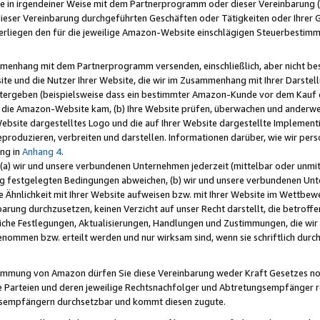
e in irgendeiner Weise mit dem Partnerprogramm oder dieser Vereinbarung (ei
ieser Vereinbarung durchgeführten Geschäften oder Tätigkeiten oder Ihrer 
liegen den für die jeweilige Amazon-Website einschlägigen Steuerbestim
mmenhang mit dem Partnerprogramm versenden, einschließlich, aber nicht be
site und die Nutzer Ihrer Website, die wir im Zusammenhang mit Ihrer Darst
itergeben (beispielsweise dass ein bestimmter Amazon-Kunde vor dem Kauf
uf die Amazon-Website kam, (b) Ihre Website prüfen, überwachen und anderwei
r Website dargestelltes Logo und die auf Ihrer Website dargestellte Impleme
reproduzieren, verbreiten und darstellen. Informationen darüber, wie wir per
ng in
Anhang 4
.
 (a) wir und unsere verbundenen Unternehmen jederzeit (mittelbar oder unmit
ng festgelegten Bedingungen abweichen, (b) wir und unsere verbundenen Unte
 Ähnlichkeit mit Ihrer Website aufweisen bzw. mit Ihrer Website im Wettbewer
barung durchzusetzen, keinen Verzicht auf unser Recht darstellt, die betrof
liche Festlegungen, Aktualisierungen, Handlungen und Zustimmungen, die wi
enommen bzw. erteilt werden und nur wirksam sind, wenn sie schriftlich dur
stimmung von Amazon dürfen Sie diese Vereinbarung weder Kraft Gesetzes no
die Parteien und deren jeweilige Rechtsnachfolger und Abtretungsempfänger 
ngsempfängern durchsetzbar und kommt diesen zugute.