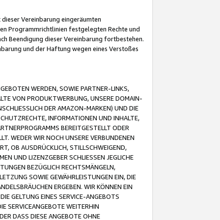
it dieser Vereinbarung eingeräumten
 den Programmrichtlinien festgelegten Rechte und
 nach Beendigung dieser Vereinbarung fortbestehen.
einbarung und der Haftung wegen eines Verstoßes
GEBOTEN WERDEN, SOWIE PARTNER-LINKS,
ALTE VON PRODUKTWERBUNG, UNSERE DOMAIN-
SCHLIESSLICH DER AMAZON-MARKEN) UND DIE
SCHUTZRECHTE, INFORMATIONEN UND INHALTE,
PARTNERPROGRAMMS BEREITGESTELLT ODER
ELLT. WEDER WIR NOCH UNSERE VERBUNDENEN
T, OB AUSDRÜCKLICH, STILLSCHWEIGEND,
MEN UND LIZENZGEBER SCHLIESSEN JEGLICHE
ISTUNGEN BEZÜGLICH RECHTSMÄNGELN,
LETZUNG SOWIE GEWÄHRLEISTUNGEN EIN, DIE
ANDELSBRÄUCHEN ERGEBEN. WIR KÖNNEN EIN
 DIE GELTUNG EINES SERVICE-ANGEBOTS
IE SERVICEANGEBOTE WEITERHIN
ODER DASS DIESE ANGEBOTE OHNE