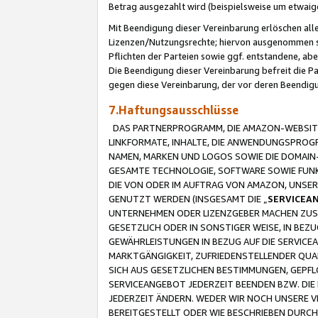
Betrag ausgezahlt wird (beispielsweise um etwai
Mit Beendigung dieser Vereinbarung erlöschen alle
Lizenzen/Nutzungsrechte; hiervon ausgenommen sind
Pflichten der Parteien sowie ggf. entstandene, ab
Die Beendigung dieser Vereinbarung befreit die P
gegen diese Vereinbarung, der vor deren Beendi
7.Haftungsausschlüsse
DAS PARTNERPROGRAMM, DIE AMAZON-WEBSITE,
LINKFORMATE, INHALTE, DIE ANWENDUNGSPRO
NAMEN, MARKEN UND LOGOS SOWIE DIE DOMAIN
GESAMTE TECHNOLOGIE, SOFTWARE SOWIE FUNKT
DIE VON ODER IM AUFTRAG VON AMAZON, UNS
GENUTZT WERDEN (INSGESAMT DIE „
SERVICEA
UNTERNEHMEN ODER LIZENZGEBER MACHEN ZUSI
GESETZLICH ODER IN SONSTIGER WEISE, IN BE
GEWÄHRLEISTUNGEN IN BEZUG AUF DIE SERVICE
MARKTGÄNGIGKEIT, ZUFRIEDENSTELLENDER QUA
SICH AUS GESETZLICHEN BESTIMMUNGEN, GEPFL
SERVICEANGEBOT JEDERZEIT BEENDEN BZW. DIE
JEDERZEIT ÄNDERN. WEDER WIR NOCH UNSERE 
BEREITGESTELLT ODER WIE BESCHRIEBEN DURC