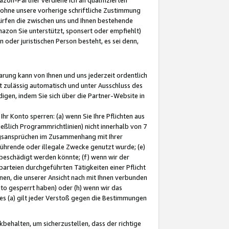
ohne unsere vorherige schriftliche Zustimmung
ürfen die zwischen uns und Ihnen bestehende
mazon Sie unterstützt, sponsert oder empfiehlt)
oder juristischen Person besteht, es sei denn,
arung kann von Ihnen und uns jederzeit ordentlich
t zulässig automatisch und unter Ausschluss des
gen, indem Sie sich über die Partner-Website in
hr Konto sperren: (a) wenn Sie Ihre Pflichten aus
eßlich Programmrichtlinien) nicht innerhalb von 7
ngsansprüchen im Zusammenhang mit Ihrer
ührende oder illegale Zwecke genutzt wurde; (e)
eschädigt werden könnte; (f) wenn wir der
rteien durchgeführten Tätigkeiten einer Pflicht
nen, die unserer Ansicht nach mit Ihnen verbunden
nto gesperrt haben) oder (h) wenn wir das
 (a) gilt jeder Verstoß gegen die Bestimmungen
ehalten, um sicherzustellen, dass der richtige