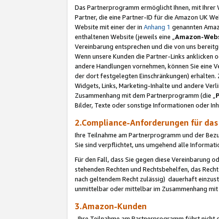
Das Partnerprogramm ermöglicht Ihnen, mit Ihrer W
Partner, die eine Partner-ID für die Amazon UK W
Website mit einer der in
Anhang 1
genannten Amazon
enthaltenen Website (jeweils eine „
Amazon-Webs
Vereinbarung entsprechen und die von uns bereitg
Wenn unsere Kunden die Partner-Links anklicken 
andere Handlungen vornehmen, können Sie eine Ver
der dort festgelegten Einschränkungen) erhalten. 
Widgets, Links, Marketing-Inhalte und andere Ver
Zusammenhang mit dem Partnerprogramm (die „
Bilder, Texte oder sonstige Informationen oder In
2.Compliance-Anforderungen für d
Ihre Teilnahme am Partnerprogramm und der Bezug 
Sie sind verpflichtet, uns umgehend alle Informat
Für den Fall, dass Sie gegen diese Vereinbarung 
stehenden Rechten und Rechtsbehelfen, das Recht
nach geltendem Recht zulässig) dauerhaft einzus
unmittelbar oder mittelbar im Zusammenhang mit
3.Amazon-Kunden
Ihre Teilnahme am Partnerprogramm führt nicht d