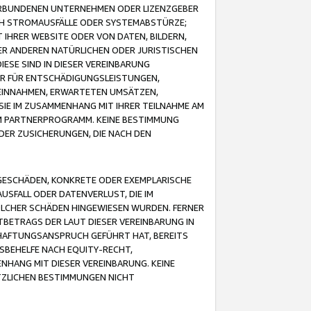
VERBUNDENEN UNTERNEHMEN ODER LIZENZGEBER
ICH STROMAUSFÄLLE ODER SYSTEMABSTÜRZE;
IHRER WEBSITE ODER VON DATEN, BILDERN,
ER ANDEREN NATÜRLICHEN ODER JURISTISCHEN
ESE SIND IN DIESER VEREINBARUNG
R FÜR ENTSCHÄDIGUNGSLEISTUNGEN,
EINNAHMEN, ERWARTETEN UMSÄTZEN,
SIE IM ZUSAMMENHANG MIT IHRER TEILNAHME AM
M PARTNERPROGRAMM. KEINE BESTIMMUNG
DER ZUSICHERUNGEN, DIE NACH DEN
GESCHÄDEN, KONKRETE ODER EXEMPLARISCHE
SFALL ODER DATENVERLUST, DIE IM
OLCHER SCHÄDEN HINGEWIESEN WURDEN. FERNER
BETRAGS DER LAUT DIESER VEREINBARUNG IN
HAFTUNGSANSPRUCH GEFÜHRT HAT, BEREITS
SBEHELFE NACH EQUITY-RECHT,
NHANG MIT DIESER VEREINBARUNG. KEINE
TZLICHEN BESTIMMUNGEN NICHT