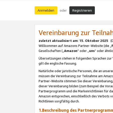
Anmelden
Registrieren
oder
Vereinbarung zur Teil
zuletzt aktualisiert am
:
15. Oktober 2025
(De
Willkommen auf Amazons Partner-Website (die „
Gesellschaften („
Amazon
“ oder „
uns
“ oder ähnl
Übersetzungen stehen in folgenden Sprachen zur 
gilt die englische Fassung.
Natürliche oder juristische Personen, die an uns
müssen die Vereinbarung zur Teilnahme am Amaz
Partner-Website stimmen Sie dieser Vereinbarung,
dieser Vereinbarung bilden (zum Beispiel die Vo
Partnerprogramm und die Markenrichtlinien für da
Amazon entsprechen, einschließlich des Verbots vo
Richtlinien sorgfältig durch.
1.Beschreibung des Partnerprogra