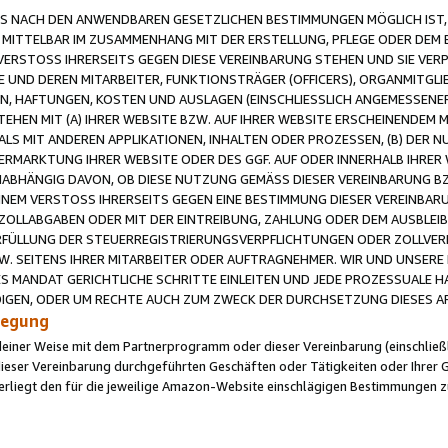
 NACH DEN ANWENDBAREN GESETZLICHEN BESTIMMUNGEN MÖGLICH IST, S
MITTELBAR IM ZUSAMMENHANG MIT DER ERSTELLUNG, PFLEGE ODER DEM BE
ERSTOSS IHRERSEITS GEGEN DIESE VEREINBARUNG STEHEN UND SIE VERP
UND DEREN MITARBEITER, FUNKTIONSTRÄGER (OFFICERS), ORGANMITGLI
N, HAFTUNGEN, KOSTEN UND AUSLAGEN (EINSCHLIESSLICH ANGEMESSENE
HEN MIT (A) IHRER WEBSITE BZW. AUF IHRER WEBSITE ERSCHEINENDEM M
LS MIT ANDEREN APPLIKATIONEN, INHALTEN ODER PROZESSEN, (B) DER 
RMARKTUNG IHRER WEBSITE ODER DES GGF. AUF ODER INNERHALB IHRER W
ABHÄNGIG DAVON, OB DIESE NUTZUNG GEMÄSS DIESER VEREINBARUNG B
EINEM VERSTOSS IHRERSEITS GEGEN EINE BESTIMMUNG DIESER VEREINBARU
D ZOLLABGABEN ODER MIT DER EINTREIBUNG, ZAHLUNG ODER DEM AUSBLEI
FÜLLUNG DER STEUERREGISTRIERUNGSVERPFLICHTUNGEN ODER ZOLLVERPF
W. SEITENS IHRER MITARBEITER ODER AUFTRAGNEHMER. WIR UND UNSERE
ES MANDAT GERICHTLICHE SCHRITTE EINLEITEN UND JEDE PROZESSUALE 
GEN, ODER UM RECHTE AUCH ZUM ZWECK DER DURCHSETZUNG DIESES AR
ilegung
endeiner Weise mit dem Partnerprogramm oder dieser Vereinbarung (einschließl
ieser Vereinbarung durchgeführten Geschäften oder Tätigkeiten oder Ihrer 
iegt den für die jeweilige Amazon-Website einschlägigen Bestimmungen z