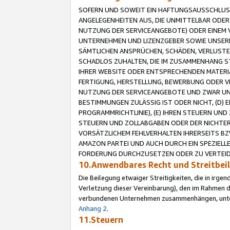
SOFERN UND SOWEIT EIN HAFTUNGSAUSSCHLUSS
ANGELEGENHEITEN AUS, DIE UNMITTELBAR ODER 
NUTZUNG DER SERVICEANGEBOTE) ODER EINEM V
UNTERNEHMEN UND LIZENZGEBER SOWIE UNSERE 
SÄMTLICHEN ANSPRÜCHEN, SCHÄDEN, VERLUSTE
SCHADLOS ZUHALTEN, DIE IM ZUSAMMENHANG STE
IHRER WEBSITE ODER ENTSPRECHENDEN MATERIA
FERTIGUNG, HERSTELLUNG, BEWERBUNG ODER VE
NUTZUNG DER SERVICEANGEBOTE UND ZWAR UN
BESTIMMUNGEN ZULÄSSIG IST ODER NICHT, (D) 
PROGRAMMRICHTLINIE), (E) IHREN STEUERN UN
STEUERN UND ZOLLABGABEN ODER DER NICHTER
VORSÄTZLICHEM FEHLVERHALTEN IHRERSEITS BZ
AMAZON PARTEI UND AUCH DURCH EIN SPEZIELL
FORDERUNG DURCHZUSETZEN ODER ZU VERTEIDI
10.Anwendbares Recht und Streitbe
Die Beilegung etwaiger Streitigkeiten, die in irg
Verletzung dieser Vereinbarung), den im Rahmen d
verbundenen Unternehmen zusammenhängen, unterl
Anhang 2
.
11.Steuern