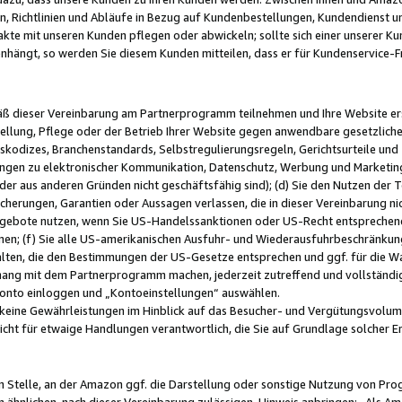
, Richtlinien und Abläufe in Bezug auf Kundenbestellungen, Kundendienst 
kte mit unseren Kunden pflegen oder abwickeln; sollte sich einer unserer Ku
nhängt, so werden Sie diesem Kunden mitteilen, dass er für Kundenservic
emäß dieser Vereinbarung am Partnerprogramm teilnehmen und Ihre Website er
ellung, Pflege oder der Betrieb Ihrer Website gegen anwendbare gesetzlich
skodizes, Branchenstandards, Selbstregulierungsregeln, Gerichtsurteile und 
ngen zu elektronischer Kommunikation, Datenschutz, Werbung und Marketing)
 oder aus anderen Gründen nicht geschäftsfähig sind); (d) Sie den Nutzen de
cherungen, Garantien oder Aussagen verlassen, die in dieser Vereinbarung nich
gebote nutzen, wenn Sie US-Handelssanktionen oder US-Recht entsprechen
men; (f) Sie alle US-amerikanischen Ausfuhr- und Wiederausfuhrbeschränkun
ten, die den Bestimmungen der US-Gesetze entsprechen und ggf. für die Wa
hang mit dem Partnerprogramm machen, jederzeit zutreffend und vollständig 
 Konto einloggen und „Kontoeinstellungen“ auswählen.
keine Gewährleistungen im Hinblick auf das Besucher- und Vergütungsvolu
icht für etwaige Handlungen verantwortlich, die Sie auf Grundlage solcher
en Stelle, an der Amazon ggf. die Darstellung oder sonstige Nutzung von Pr
 ähnlichen, nach dieser Vereinbarung zulässigen, Hinweis anbringen: „Als Ama