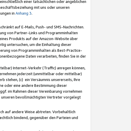
nschließlich einer tatsächlichen oder angeblichen
Geschäftsbeziehung mit uns oder unseren
mungen in
Anhang 3
.
schränkt auf E-Mails, Push- und SMS-Nachrichten.
ellung von Partner-Links und Programminhalten
 eines Produkts auf der Amazon-Website über
tig untersuchen, um die Einhaltung dieser
ntierung von Programminhalten als Best-Practice-
sonenbezogene Daten verarbeiten, finden Sie in der
telbar) Internet-Verkehr (Traffic) anregen können,
rnehmen jederzeit (unmittelbar oder mittelbar)
b stehen, (c) ein Versäumnis unsererseits, Ihre
fene oder eine andere Bestimmung dieser
r ggf. im Rahmen dieser Vereinbarung vornehmen
ch unseren bevollmächtigten Vertreter vorgelegt
ch auf andere Weise abtreten. Vorbehaltlich
rechtlich bindend, gegenüber den Parteien und