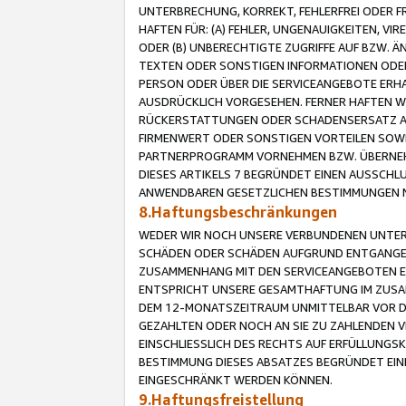
UNTERBRECHUNG, KORREKT, FEHLERFREI ODER 
HAFTEN FÜR: (A) FEHLER, UNGENAUIGKEITEN, 
ODER (B) UNBERECHTIGTE ZUGRIFFE AUF BZW. 
TEXTEN ODER SONSTIGEN INFORMATIONEN ODER 
PERSON ODER ÜBER DIE SERVICEANGEBOTE ERHA
AUSDRÜCKLICH VORGESEHEN. FERNER HAFTEN 
RÜCKERSTATTUNGEN ODER SCHADENSERSATZ AU
FIRMENWERT ODER SONSTIGEN VORTEILEN SOWIE
PARTNERPROGRAMM VORNEHMEN BZW. ÜBERNEHM
DIESES ARTIKELS 7 BEGRÜNDET EINEN AUSSCH
ANWENDBAREN GESETZLICHEN BESTIMMUNGEN 
8.Haftungsbeschränkungen
WEDER WIR NOCH UNSERE VERBUNDENEN UNTERN
SCHÄDEN ODER SCHÄDEN AUFGRUND ENTGANGENE
ZUSAMMENHANG MIT DEN SERVICEANGEBOTEN EN
ENTSPRICHT UNSERE GESAMTHAFTUNG IM ZUSAM
DEM 12-MONATSZEITRAUM UNMITTELBAR VOR DE
GEZAHLTEN ODER NOCH AN SIE ZU ZAHLENDEN V
EINSCHLIESSLICH DES RECHTS AUF ERFÜLLUNGS
BESTIMMUNG DIESES ABSATZES BEGRÜNDET EI
EINGESCHRÄNKT WERDEN KÖNNEN.
9.Haftungsfreistellung