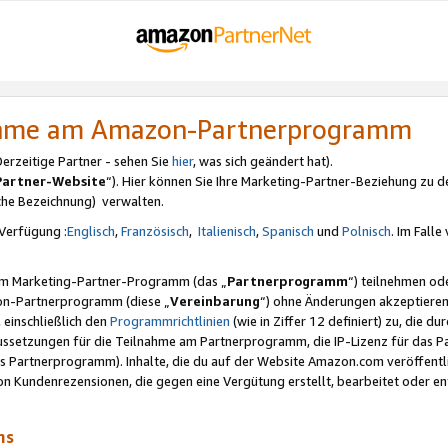
nahme am Amazon-Partnerprogramm
rzeitige Partner - sehen Sie
hier
, was sich geändert hat).
Partner-Website
“). Hier können Sie Ihre Marketing-Partner-Beziehung zu d
iche Bezeichnung) verwalten.
Verfügung :
Englisch
,
Französisch
,
Italienisch
,
Spanisch
und
Polnisch
. Im Fall
erem Marketing-Partner-Programm (das „
Partnerprogramm
“) teilnehmen od
on-Partnerprogramm (diese „
Vereinbarung
“) ohne Änderungen akzeptieren
 einschließlich den
Programmrichtlinien
(wie in Ziffer 12 definiert) zu, die 
raussetzungen für die Teilnahme am Partnerprogramm, die IP-Lizenz für das
s Partnerprogramm). Inhalte, die du auf der Website Amazon.com veröffentl
n Kundenrezensionen, die gegen eine Vergütung erstellt, bearbeitet oder ent
mms