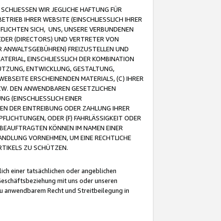
CHLIESSEN WIR JEGLICHE HAFTUNG FÜR
TRIEB IHRER WEBSITE (EINSCHLIESSLICH IHRER
FLICHTEN SICH, UNS, UNSERE VERBUNDENEN
EDER (DIRECTORS) UND VERTRETER VON
R ANWALTSGEBÜHREN) FREIZUSTELLEN UND
ATERIAL, EINSCHLIESSLICH DER KOMBINATION
NUTZUNG, ENTWICKLUNG, GESTALTUNG,
EBSEITE ERSCHEINENDEN MATERIALS, (C) IHRER
ZW. DEN ANWENDBAREN GESETZLICHEN
NG (EINSCHLIESSLICH EINER
BEN DER EINTREIBUNG ODER ZAHLUNG IHRER
LICHTUNGEN, ODER (F) FAHRLÄSSIGKEIT ODER
 BEAUFTRAGTEN KÖNNEN IM NAMEN EINER
HANDLUNG VORNEHMEN, UM EINE RECHTLICHE
TIKELS ZU SCHÜTZEN.
ich einer tatsächlichen oder angeblichen
Geschäftsbeziehung mit uns oder unseren
u anwendbarem Recht und Streitbeilegung in