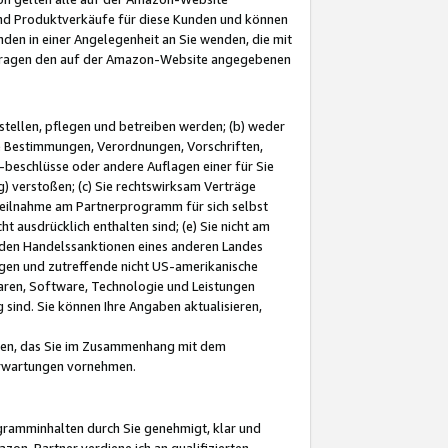
und Produktverkäufe für diese Kunden und können
nden in einer Angelegenheit an Sie wenden, die mit
e-Fragen den auf der Amazon-Website angegebenen
stellen, pflegen und betreiben werden; (b) weder
e Bestimmungen, Verordnungen, Vorschriften,
-beschlüsse oder andere Auflagen einer für Sie
 verstoßen; (c) Sie rechtswirksam Verträge
r Teilnahme am Partnerprogramm für sich selbst
t ausdrücklich enthalten sind; (e) Sie nicht am
den Handelssanktionen eines anderen Landes
gen und zutreffende nicht US-amerikanische
ren, Software, Technologie und Leistungen
sind. Sie können Ihre Angaben aktualisieren,
men, das Sie im Zusammenhang mit dem
 Erwartungen vornehmen.
ogramminhalten durch Sie genehmigt, klar und
zon-Partner verdiene ich an qualifizierten