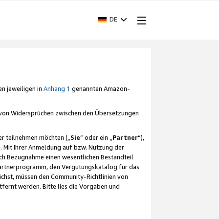
DE
en jeweiligen in
Anhang 1
genannten Amazon-
e von Widersprüchen zwischen den Übersetzungen
er teilnehmen möchten („
Sie
“ oder ein „
Partner
“),
. Mit Ihrer Anmeldung auf bzw. Nutzung der
durch Bezugnahme einen wesentlichen Bestandteil
 Partnerprogramm, den Vergütungskatalog für das
ichst, müssen den Community-Richtlinien von
fernt werden. Bitte lies die Vorgaben und