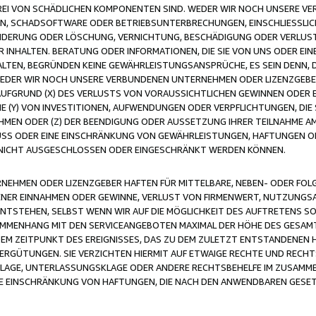
FREI VON SCHÄDLICHEN KOMPONENTEN SIND. WEDER WIR NOCH UNSERE 
VIREN, SCHADSOFTWARE ODER BETRIEBSUNTERBRECHUNGEN, EINSCHLIESSL
ÄNDERUNG ODER LÖSCHUNG, VERNICHTUNG, BESCHÄDIGUNG ODER VERLUST 
INHALTEN. BERATUNG ODER INFORMATIONEN, DIE SIE VON UNS ODER EIN
LTEN, BEGRÜNDEN KEINE GEWÄHRLEISTUNGSANSPRÜCHE, ES SEIN DENN, DI
WEDER WIR NOCH UNSERE VERBUNDENEN UNTERNEHMEN ODER LIZENZGEBE
FGRUND (X) DES VERLUSTS VON VORAUSSICHTLICHEN GEWINNEN ODER 
 (Y) VON INVESTITIONEN, AUFWENDUNGEN ODER VERPFLICHTUNGEN, DIE 
EN ODER (Z) DER BEENDIGUNG ODER AUSSETZUNG IHRER TEILNAHME A
LUSS ODER EINE EINSCHRÄNKUNG VON GEWÄHRLEISTUNGEN, HAFTUNGEN O
NICHT AUSGESCHLOSSEN ODER EINGESCHRÄNKT WERDEN KÖNNEN.
EHMEN ODER LIZENZGEBER HAFTEN FÜR MITTELBARE, NEBEN- ODER FOL
R EINNAHMEN ODER GEWINNE, VERLUST VON FIRMENWERT, NUTZUNGSAU
TSTEHEN, SELBST WENN WIR AUF DIE MÖGLICHKEIT DES AUFTRETENS S
MENHANG MIT DEN SERVICEANGEBOTEN MAXIMAL DER HÖHE DES GESAMT
M ZEITPUNKT DES EREIGNISSES, DAS ZU DEM ZULETZT ENTSTANDENEN 
ERGÜTUNGEN. SIE VERZICHTEN HIERMIT AUF ETWAIGE RECHTE UND RECHT
KLAGE, UNTERLASSUNGSKLAGE ODER ANDERE RECHTSBEHELFE IM ZUSAMME
NE EINSCHRÄNKUNG VON HAFTUNGEN, DIE NACH DEN ANWENDBAREN GESE