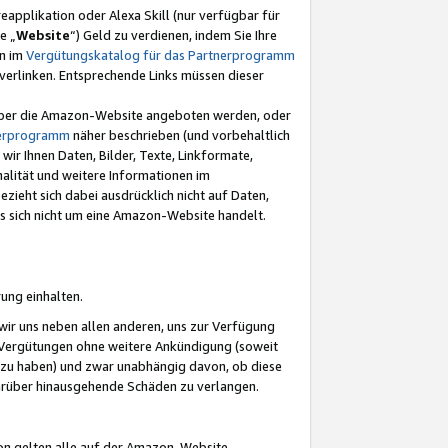
eapplikation oder Alexa Skill (nur verfügbar für
e „
Website
“) Geld zu verdienen, indem Sie Ihre
en im
Vergütungskatalog für das Partnerprogramm
t) verlinken. Entsprechende Links müssen dieser
e über die Amazon-Website angeboten werden, oder
nerprogramm
näher beschrieben (und vorbehaltlich
ir Ihnen Daten, Bilder, Texte, Linkformate,
alität und weitere Informationen im
zieht sich dabei ausdrücklich nicht auf Daten,
es sich nicht um eine Amazon-Website handelt.
rung einhalten.
ir uns neben allen anderen, uns zur Verfügung
n Vergütungen ohne weitere Ankündigung (soweit
 zu haben) und zwar unabhängig davon, ob diese
darüber hinausgehende Schäden zu verlangen.
on gelten alle auf der Amazon-Website