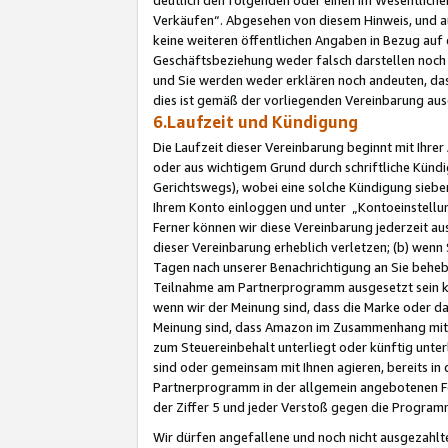
Verkäufen“. Abgesehen von diesem Hinweis, und a
keine weiteren öffentlichen Angaben in Bezug au
Geschäftsbeziehung weder falsch darstellen noch a
und Sie werden weder erklären noch andeuten, dass
dies ist gemäß der vorliegenden Vereinbarung ausd
6.Laufzeit und Kündigung
Die Laufzeit dieser Vereinbarung beginnt mit Ihre
oder aus wichtigem Grund durch schriftliche Kündi
Gerichtswegs), wobei eine solche Kündigung siebe
Ihrem Konto einloggen und unter „Kontoeinstellu
Ferner können wir diese Vereinbarung jederzeit aus
dieser Vereinbarung erheblich verletzen; (b) wenn
Tagen nach unserer Benachrichtigung an Sie behe
Teilnahme am Partnerprogramm ausgesetzt sein kö
wenn wir der Meinung sind, dass die Marke oder 
Meinung sind, dass Amazon im Zusammenhang mit d
zum Steuereinbehalt unterliegt oder künftig unter
sind oder gemeinsam mit Ihnen agieren, bereits in
Partnerprogramm in der allgemein angebotenen Fo
der Ziffer 5 und jeder Verstoß gegen die Programm
Wir dürfen angefallene und noch nicht ausgezahlt