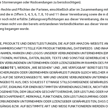
ge Stornierungen oder Rücksendungen zu berücksichtigen).
 Rechte und Pflichten der Parteien, einschließlich aller im Zusammenhang m
 die in Ziffern 3, 4, 5, 6, 7, 8, 10 und 11 dieser Vereinbarung sowie die in
er noch nicht erfüllte Zahlungsverpflichtungen aus dieser Vereinbarung, die
arteien nicht von den bereits entstandenen Verbindlichkeiten aus dieser Ver
gung begangen wurde.
 PRODUKTE UND DIENSTLEISTUNGEN, DIE AUF DER AMAZON-WEBSITE AN
GRAMMIERSCHNITTSTELLE FÜR PRODUKTWERBUNG, DATENFEEDS UND INH
-NAMEN, MARKEN UND LOGOS UNSERER VERBUNDENEN UNTERNEHMEN (EIN
IONEN, MATERIAL, DATEN, BILDER, TEXTE UND SONSTIGE GEWERBLICHE 
EREN VERBUNDENEN UNTERNEHMEN ODER LIZENZGEBERN IM RAHMEN DES 
NGEBOTE
“), WERDEN „WIE BESEHEN“ UND „WIE VERFÜGBAR“ BEREITGEST
CHERUNGEN ODER ÜBERNEHMEN GEWÄHRLEISTUNGEN GLEICH WELCHER AR
ZUG AUF DIE SERVICEANGEBOTE. WIR UND UNSERE VERBUNDENEN UNTERNEH
ANGEBOTE AUS; DIES SCHLIESST ETWAIGE STILLSCHWEIGENDE GEWÄHRLE
LITÄT, EIGNUNG FÜR EINEN BESTIMMTEN VERWENDUNGSZWECK, NICHTVER
OGENHEITEN, DEM ÜBLICHEN GESCHÄFTSVERKEHR, DER LEISTUNG ODER H
 BESCHAFFENHEIT, MERKMALE, FUNKTIONEN, DEN LEISTUNGSUMFANG ODER
VERBUNDENEN UNTERNEHMEN ODER LIZENZGEBER GEWÄHRLEISTEN, DASS D
HGÄNGIG BZW. AUF BESTIMMTE ART UND WEISE FUNKTIONIEREN WERDEN 