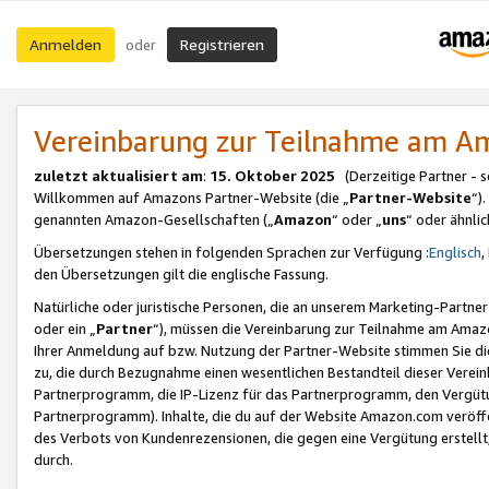
Anmelden
Registrieren
oder
Vereinbarung zur Teilnahme am 
zuletzt aktualisiert am
:
15. Oktober 2025
(Derzeitige Partner - 
Willkommen auf Amazons Partner-Website (die „
Partner-Website
“)
genannten Amazon-Gesellschaften („
Amazon
“ oder „
uns
“ oder ähnli
Übersetzungen stehen in folgenden Sprachen zur Verfügung :
Englisch
,
den Übersetzungen gilt die englische Fassung.
Natürliche oder juristische Personen, die an unserem Marketing-Partn
oder ein „
Partner
“), müssen die Vereinbarung zur Teilnahme am Ama
Ihrer Anmeldung auf bzw. Nutzung der Partner-Website stimmen Sie die
zu, die durch Bezugnahme einen wesentlichen Bestandteil dieser Verei
Partnerprogramm, die IP-Lizenz für das Partnerprogramm, den Vergütu
Partnerprogramm). Inhalte, die du auf der Website Amazon.com veröffe
des Verbots von Kundenrezensionen, die gegen eine Vergütung erstellt, 
durch.