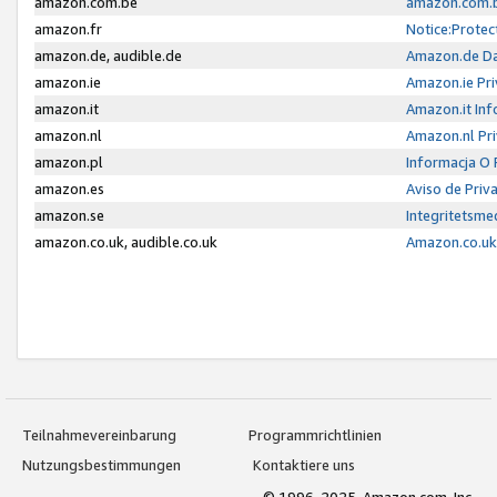
amazon.com.be
amazon.com.b
amazon.fr
Notice:Protec
amazon.de, audible.de
Amazon.de Da
amazon.ie
Amazon.ie Pri
amazon.it
Amazon.it Inf
amazon.nl
Amazon.nl Pri
amazon.pl
Informacja O
amazon.es
Aviso de Priv
amazon.se
Integritetsm
amazon.co.uk, audible.co.uk
Amazon.co.uk 
Teilnahmevereinbarung
Programmrichtlinien
Nutzungsbestimmungen
Kontaktiere uns