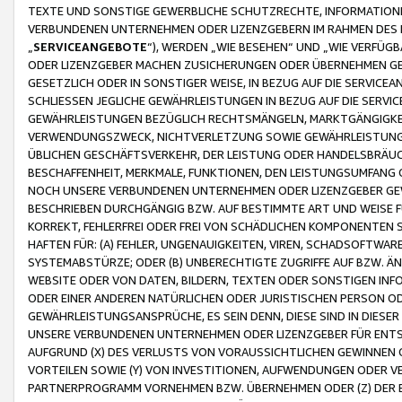
TEXTE UND SONSTIGE GEWERBLICHE SCHUTZRECHTE, INFORMATIONE
VERBUNDENEN UNTERNEHMEN ODER LIZENZGEBERN IM RAHMEN DES
„
SERVICEANGEBOTE
“), WERDEN „WIE BESEHEN“ UND „WIE VERFÜ
ODER LIZENZGEBER MACHEN ZUSICHERUNGEN ODER ÜBERNEHMEN GEW
GESETZLICH ODER IN SONSTIGER WEISE, IN BEZUG AUF DIE SERVI
SCHLIESSEN JEGLICHE GEWÄHRLEISTUNGEN IN BEZUG AUF DIE SERVI
GEWÄHRLEISTUNGEN BEZÜGLICH RECHTSMÄNGELN, MARKTGÄNGIGKEIT
VERWENDUNGSZWECK, NICHTVERLETZUNG SOWIE GEWÄHRLEISTUNGEN 
ÜBLICHEN GESCHÄFTSVERKEHR, DER LEISTUNG ODER HANDELSBRÄUCH
BESCHAFFENHEIT, MERKMALE, FUNKTIONEN, DEN LEISTUNGSUMFANG 
NOCH UNSERE VERBUNDENEN UNTERNEHMEN ODER LIZENZGEBER GEWÄ
BESCHRIEBEN DURCHGÄNGIG BZW. AUF BESTIMMTE ART UND WEISE
KORREKT, FEHLERFREI ODER FREI VON SCHÄDLICHEN KOMPONENTEN
HAFTEN FÜR: (A) FEHLER, UNGENAUIGKEITEN, VIREN, SCHADSOFTW
SYSTEMABSTÜRZE; ODER (B) UNBERECHTIGTE ZUGRIFFE AUF BZW. 
WEBSITE ODER VON DATEN, BILDERN, TEXTEN ODER SONSTIGEN INF
ODER EINER ANDEREN NATÜRLICHEN ODER JURISTISCHEN PERSON OD
GEWÄHRLEISTUNGSANSPRÜCHE, ES SEIN DENN, DIESE SIND IN DIES
UNSERE VERBUNDENEN UNTERNEHMEN ODER LIZENZGEBER FÜR EN
AUFGRUND (X) DES VERLUSTS VON VORAUSSICHTLICHEN GEWINNEN
VORTEILEN SOWIE (Y) VON INVESTITIONEN, AUFWENDUNGEN ODER VE
PARTNERPROGRAMM VORNEHMEN BZW. ÜBERNEHMEN ODER (Z) DER 