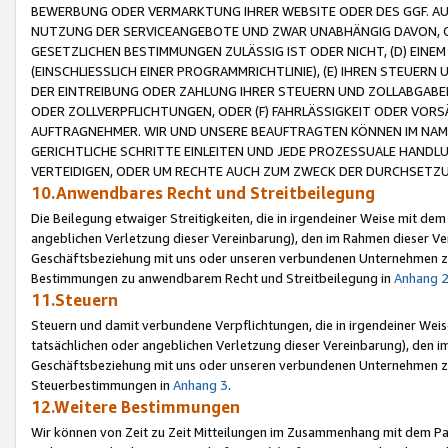
BEWERBUNG ODER VERMARKTUNG IHRER WEBSITE ODER DES GGF. AUF 
NUTZUNG DER SERVICEANGEBOTE UND ZWAR UNABHÄNGIG DAVON, O
GESETZLICHEN BESTIMMUNGEN ZULÄSSIG IST ODER NICHT, (D) EINE
(EINSCHLIESSLICH EINER PROGRAMMRICHTLINIE), (E) IHREN STEUER
DER EINTREIBUNG ODER ZAHLUNG IHRER STEUERN UND ZOLLABGAB
ODER ZOLLVERPFLICHTUNGEN, ODER (F) FAHRLÄSSIGKEIT ODER VORS
AUFTRAGNEHMER. WIR UND UNSERE BEAUFTRAGTEN KÖNNEN IM NAME
GERICHTLICHE SCHRITTE EINLEITEN UND JEDE PROZESSUALE HAND
VERTEIDIGEN, ODER UM RECHTE AUCH ZUM ZWECK DER DURCHSETZU
10.Anwendbares Recht und Streitbeilegung
Die Beilegung etwaiger Streitigkeiten, die in irgendeiner Weise mit de
angeblichen Verletzung dieser Vereinbarung), den im Rahmen dieser Ve
Geschäftsbeziehung mit uns oder unseren verbundenen Unternehmen zu
Bestimmungen zu anwendbarem Recht und Streitbeilegung in
Anhang 
11.Steuern
Steuern und damit verbundene Verpflichtungen, die in irgendeiner Wei
tatsächlichen oder angeblichen Verletzung dieser Vereinbarung), den 
Geschäftsbeziehung mit uns oder unseren verbundenen Unternehmen z
Steuerbestimmungen in
Anhang 3
.
12.Weitere Bestimmungen
Wir können von Zeit zu Zeit Mitteilungen im Zusammenhang mit dem Par