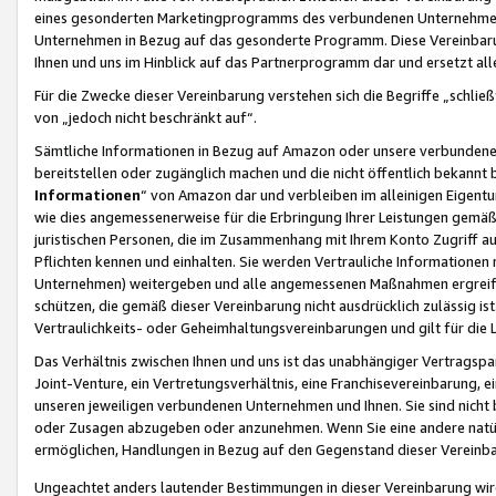
eines gesonderten Marketingprogramms des verbundenen Unternehmens
Unternehmen in Bezug auf das gesonderte Programm. Diese Vereinbarung
Ihnen und uns im Hinblick auf das Partnerprogramm dar und ersetzt al
Für die Zwecke dieser Vereinbarung verstehen sich die Begriffe „schließ
von „jedoch nicht beschränkt auf“.
Sämtliche Informationen in Bezug auf Amazon oder unsere verbunde
bereitstellen oder zugänglich machen und die nicht öffentlich bekannt bz
Informationen
“ von Amazon dar und verbleiben im alleinigen Eigent
wie dies angemessenerweise für die Erbringung Ihrer Leistungen gemäß d
juristischen Personen, die im Zusammenhang mit Ihrem Konto Zugriff au
Pflichten kennen und einhalten. Sie werden Vertrauliche Informationen 
Unternehmen) weitergeben und alle angemessenen Maßnahmen ergreifen
schützen, die gemäß dieser Vereinbarung nicht ausdrücklich zulässig is
Vertraulichkeits- oder Geheimhaltungsvereinbarungen und gilt für die
Das Verhältnis zwischen Ihnen und uns ist das unabhängiger Vertragspa
Joint-Venture, ein Vertretungsverhältnis, eine Franchisevereinbarung, 
unseren jeweiligen verbundenen Unternehmen und Ihnen. Sie sind ni
oder Zusagen abzugeben oder anzunehmen. Wenn Sie eine andere natürli
ermöglichen, Handlungen in Bezug auf den Gegenstand dieser Vereinbar
Ungeachtet anders lautender Bestimmungen in dieser Vereinbarung wird