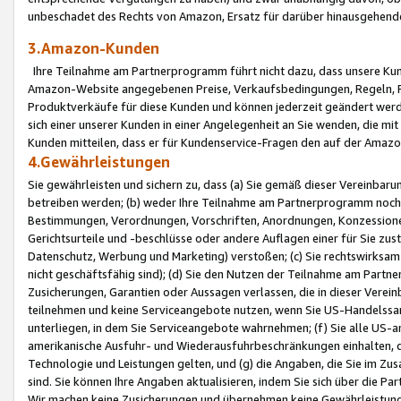
unbeschadet des Rechts von Amazon, Ersatz für darüber hinausgehen
3.Amazon-Kunden
Ihre Teilnahme am Partnerprogramm führt nicht dazu, dass unsere Kun
Amazon-Website angegebenen Preise, Verkaufsbedingungen, Regeln, Ri
Produktverkäufe für diese Kunden und können jederzeit geändert werde
sich einer unserer Kunden in einer Angelegenheit an Sie wenden, die 
Kunden mitteilen, dass er für Kundenservice-Fragen den auf der Ama
4.Gewährleistungen
Sie gewährleisten und sichern zu, dass (a) Sie gemäß dieser Vereinba
betreiben werden; (b) weder Ihre Teilnahme am Partnerprogramm noch d
Bestimmungen, Verordnungen, Vorschriften, Anordnungen, Konzessionen,
Gerichtsurteile und -beschlüsse oder andere Auflagen einer für Sie zu
Datenschutz, Werbung und Marketing) verstoßen; (c) Sie rechtswirksam 
nicht geschäftsfähig sind); (d) Sie den Nutzen der Teilnahme am Partne
Zusicherungen, Garantien oder Aussagen verlassen, die in dieser Verein
teilnehmen und keine Serviceangebote nutzen, wenn Sie US-Handelssa
unterliegen, in dem Sie Serviceangebote wahrnehmen; (f) Sie alle US
amerikanische Ausfuhr- und Wiederausfuhrbeschränkungen einhalten, 
Technologie und Leistungen gelten, und (g) die Angaben, die Sie im 
sind. Sie können Ihre Angaben aktualisieren, indem Sie sich über die 
Wir machen keine Zusicherungen und übernehmen keine Gewährleistun