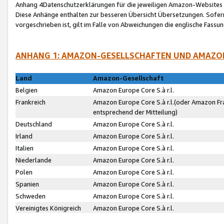
Anhang 4Datenschutzerklärungen für die jeweiligen Amazon-Websites
Diese Anhänge enthalten zur besseren Übersicht Übersetzungen. Sofe
vorgeschrieben ist, gilt im Falle von Abweichungen die englische Fass
ANHANG 1: AMAZON-GESELLSCHAFTEN UND AMAZO
Land
Amazon-Gesellschaft
Belgien
Amazon Europe Core S.à r.l.
Frankreich
Amazon Europe Core S.à r.l.(oder Amazon Fr
entsprechend der Mitteilung)
Deutschland
Amazon Europe Core S.à r.l.
Irland
Amazon Europe Core S.à r.l.
Italien
Amazon Europe Core S.à r.l.
Niederlande
Amazon Europe Core S.à r.l.
Polen
Amazon Europe Core S.à r.l.
Spanien
Amazon Europe Core S.à r.l.
Schweden
Amazon Europe Core S.à r.l.
Vereinigtes Königreich
Amazon Europe Core S.à r.l.