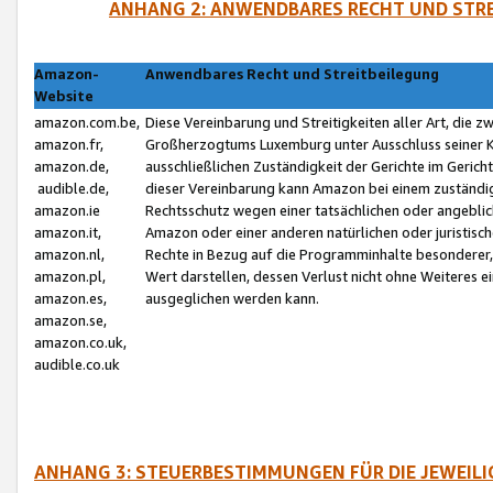
ANHANG 2: ANWENDBARES RECHT UND STRE
Amazon-
Anwendbares Recht und Streitbeilegung
Website
amazon.com.be,
Diese Vereinbarung und Streitigkeiten aller Art, die 
amazon.fr,
Großherzogtums Luxemburg unter Ausschluss seiner Kol
amazon.de,
ausschließlichen Zuständigkeit der Gerichte im Geri
audible.de,
dieser Vereinbarung kann Amazon bei einem zuständig
amazon.ie
Rechtsschutz wegen einer tatsächlichen oder angebli
amazon.it,
Amazon oder einer anderen natürlichen oder juristisc
amazon.nl,
Rechte in Bezug auf die Programminhalte besonderer,
amazon.pl,
Wert darstellen, dessen Verlust nicht ohne Weiteres e
amazon.es,
ausgeglichen werden kann.
amazon.se,
amazon.co.uk,
audible.co.uk
ANHANG 3: STEUERBESTIMMUNGEN FÜR DIE JEWEIL