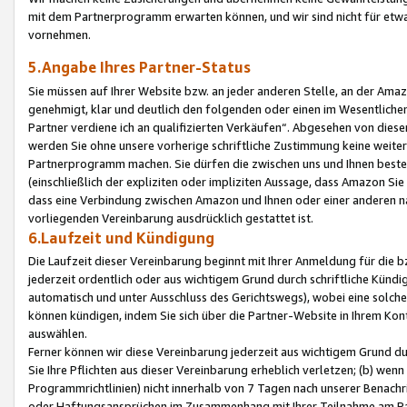
mit dem Partnerprogramm erwarten können, und wir sind nicht für etwa
vornehmen.
5.Angabe Ihres Partner-Status
Sie müssen auf Ihrer Website bzw. an jeder anderen Stelle, an der Am
genehmigt, klar und deutlich den folgenden oder einen im Wesentlichen
Partner verdiene ich an qualifizierten Verkäufen“. Abgesehen von die
werden Sie ohne unsere vorherige schriftliche Zustimmung keine weite
Partnerprogramm machen. Sie dürfen die zwischen uns und Ihnen best
(einschließlich der expliziten oder impliziten Aussage, dass Amazon Si
dass eine Verbindung zwischen Amazon und Ihnen oder einer anderen natü
vorliegenden Vereinbarung ausdrücklich gestattet ist.
6.Laufzeit und Kündigung
Die Laufzeit dieser Vereinbarung beginnt mit Ihrer Anmeldung für die 
jederzeit ordentlich oder aus wichtigem Grund durch schriftliche Kündi
automatisch und unter Ausschluss des Gerichtswegs), wobei eine solch
können kündigen, indem Sie sich über die Partner-Website in Ihrem Ko
auswählen.
Ferner können wir diese Vereinbarung jederzeit aus wichtigem Grund dur
Sie Ihre Pflichten aus dieser Vereinbarung erheblich verletzen; (b) wen
Programmrichtlinien) nicht innerhalb von 7 Tagen nach unserer Benachr
oder Haftungsansprüchen im Zusammenhang mit Ihrer Teilnahme am Pa