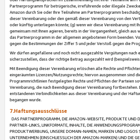
Partnerprogramm für betrügerische, irreführende oder illegale Zwecke
Amazon durch Sie oder Ihre Teilnahme am Partnerprogramm beschädig
dieser Vereinbarung oder den gemäß dieser Vereinbarung von den Vertr
oder künftig unterliegen könnte; (g) wenn wir diese Vereinbarung mit I
gemeinsam mit Ihnen agieren, bereits in der Vergangenheit, gleich aus
das Partnerprogramm in der allgemein angebotenen Form beenden. Vors
gegen die Bestimmungen der Ziffer 5 und jeder Verstoß gegen die Prog
Wir dürfen angefallene und noch nicht ausgezahlte Vergütungen nach 
sicherzustellen, dass der richtige Betrag ausgezahlt wird (beispielsw
Mit Beendigung dieser Vereinbarung erlöschen alle Rechte und Pflichte
eingeräumten Lizenzen/Nutzungsrechte; hiervon ausgenommen sind die in 
Programmrichtlinien festgelegten Rechte und Pflichten der Parteien sow
Vereinbarung, die nach Beendigung dieser Vereinbarung fortbestehen. D
entstandenen Verbindlichkeiten aus dieser Vereinbarung und der Haft
begangen wurde.
7.Haftungsausschlüsse
DAS PARTNERPROGRAMM, DIE AMAZON-WEBSITE, PRODUKTE UND DI
PARTNER-LINKS, LINKFORMATE, INHALTE, DIE ANWENDUNGSPROGR
PRODUKTWERBUNG, UNSERE DOMAIN-NAMEN, MARKEN UND LOGOS S
UNTERNEHMEN (EINSCHLIESSLICH DER AMAZON-MARKEN) UND DIE GE