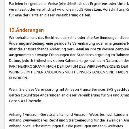
Parteien in irgendeiner Weise (einschließlich des Ergreifens oder Unt
veranlasst oder verpflichtet wird, die mit US-Gesetzen, Vorschriften,
für eine der Parteien dieser Vereinbarung gelten.
13.Änderungen
Wir behalten uns das Recht vor, einzelne oder alle Bestimmungen diese
Änderungsmitteilung, eine geänderte Vereinbarung oder eine geänderte 
über die entsprechende Änderung per E-Mail an Ihre zu diesem Zeitpun
ausgenommen etwaige Erhöhungen der Standardvergütung im Rahmen
Datum, jedoch frühestens sieben Kalendertage nach dem Datum, an de
PARTNERPROGRAMM NACH DEM DATUM DES WIRKSAMWERDENS DER Ä
WENN SIE MIT EINER ÄNDERUNG NICHT EINVERSTANDEN SIND, HABEN S
KÜNDIGEN.
Wenn Sie diese Vereinbarung mit Amazon France Services SAS geschlo
gelten zukünftige Änderungen an dieser Vereinbarung für Sie und Ama
Core S.à r.l. bezieht.
Anhang 1Amazon-Gesellschaften und Amazon-Websites nach Ländern
Anhang 2Anwendbares Recht und Streitbeilegung für die jeweiligen 
Anhang 3Steuerbestimmungen für die jeweiligen Amazon-Websites