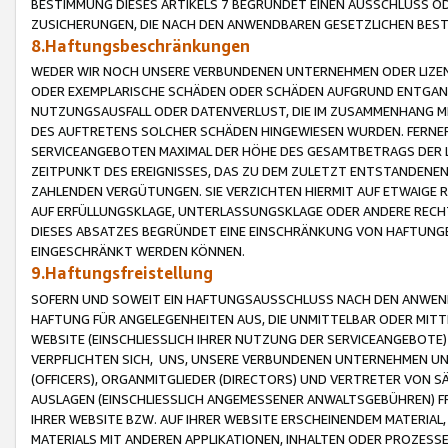
BESTIMMUNG DIESES ARTIKELS 7 BEGRÜNDET EINEN AUSSCHLUSS 
ZUSICHERUNGEN, DIE NACH DEN ANWENDBAREN GESETZLICHEN BE
8.Haftungsbeschränkungen
WEDER WIR NOCH UNSERE VERBUNDENEN UNTERNEHMEN ODER LIZEN
ODER EXEMPLARISCHE SCHÄDEN ODER SCHÄDEN AUFGRUND ENTGANG
NUTZUNGSAUSFALL ODER DATENVERLUST, DIE IM ZUSAMMENHANG MI
DES AUFTRETENS SOLCHER SCHÄDEN HINGEWIESEN WURDEN. FERN
SERVICEANGEBOTEN MAXIMAL DER HÖHE DES GESAMTBETRAGS DER 
ZEITPUNKT DES EREIGNISSES, DAS ZU DEM ZULETZT ENTSTANDENE
ZAHLENDEN VERGÜTUNGEN. SIE VERZICHTEN HIERMIT AUF ETWAIGE 
AUF ERFÜLLUNGSKLAGE, UNTERLASSUNGSKLAGE ODER ANDERE RECHT
DIESES ABSATZES BEGRÜNDET EINE EINSCHRÄNKUNG VON HAFTUNG
EINGESCHRÄNKT WERDEN KÖNNEN.
9.Haftungsfreistellung
SOFERN UND SOWEIT EIN HAFTUNGSAUSSCHLUSS NACH DEN ANWENDB
HAFTUNG FÜR ANGELEGENHEITEN AUS, DIE UNMITTELBAR ODER MITT
WEBSITE (EINSCHLIESSLICH IHRER NUTZUNG DER SERVICEANGEBOTE)
VERPFLICHTEN SICH, UNS, UNSERE VERBUNDENEN UNTERNEHMEN UN
(OFFICERS), ORGANMITGLIEDER (DIRECTORS) UND VERTRETER VON 
AUSLAGEN (EINSCHLIESSLICH ANGEMESSENER ANWALTSGEBÜHREN) FR
IHRER WEBSITE BZW. AUF IHRER WEBSITE ERSCHEINENDEM MATERIAL
MATERIALS MIT ANDEREN APPLIKATIONEN, INHALTEN ODER PROZESSE