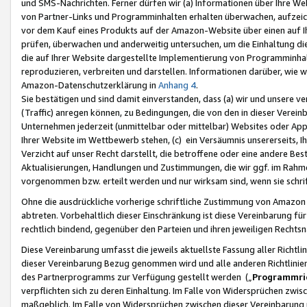
und SMS-Nachrichten. Ferner dürfen wir (a) Informationen über Ihre We
von Partner-Links und Programminhalten erhalten überwachen, aufzei
vor dem Kauf eines Produkts auf der Amazon-Website über einen auf Ih
prüfen, überwachen und anderweitig untersuchen, um die Einhaltung dies
die auf Ihrer Website dargestellte Implementierung von Programminhalt
reproduzieren, verbreiten und darstellen. Informationen darüber, wie w
Amazon-Datenschutzerklärung in
Anhang 4
.
Sie bestätigen und sind damit einverstanden, dass (a) wir und unsere 
(Traffic) anregen können, zu Bedingungen, die von den in dieser Vere
Unternehmen jederzeit (unmittelbar oder mittelbar) Websites oder Appl
Ihrer Website im Wettbewerb stehen, (c) ein Versäumnis unsererseits, I
Verzicht auf unser Recht darstellt, die betroffene oder eine andere B
Aktualisierungen, Handlungen und Zustimmungen, die wir ggf. im Rahme
vorgenommen bzw. erteilt werden und nur wirksam sind, wenn sie schri
Ohne die ausdrückliche vorherige schriftliche Zustimmung von Amazon
abtreten. Vorbehaltlich dieser Einschränkung ist diese Vereinbarung f
rechtlich bindend, gegenüber den Parteien und ihren jeweiligen Rech
Diese Vereinbarung umfasst die jeweils aktuellste Fassung aller Richtli
dieser Vereinbarung Bezug genommen wird und alle anderen Richtlinie
des Partnerprogramms zur Verfügung gestellt werden („
Programmric
verpflichten sich zu deren Einhaltung. Im Falle von Widersprüchen zwi
maßgeblich. Im Falle von Widersprüchen zwischen dieser Vereinbarun