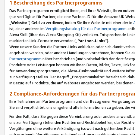
1.Beschreibung des Partnerprogramms
Das Partnerprogramm ermöglicht Ihnen, mit Ihrer Website, Ihren nutzer
(nur verfügbar für Partner, die eine Partner-ID für die Amazon UK We
„
Website
“) Geld zu verdienen, indem Sie Ihre Website mit einer der in
ist, einer anderen im
Vergütungskatalog für das Partnerprogramm
enth
Alexa Skill (über das Alexa Shopping Kit) verlinken. Entsprechende Lin
markierten Link-Formate verwenden („
Partner-Links
“).
Wenn unsere Kunden die Partner-Links anklicken oder sich damit verbi
angeboten werden, oder andere Handlungen vornehmen, können Sie eine
Partnerprogramm
näher beschrieben (und vorbehaltlich der dort festg
Produkte oder Leistungen können wir Ihnen Daten, Bilder, Texte, Linkfo
für Anwendungsprogramme, die Alexa-Funktionalität und weitere Inf
zur Verfügung stellen. Der Begriff „Programminhalte“ bezieht sich dabe
in Bezug auf Produkte, die auf Websites angeboten werden, bei denen 
2.Compliance-Anforderungen für das Partnerprog
Ihre Teilnahme am Partnerprogramm und der Bezug einer Vergütung setz
Sie sind verpflichtet, uns umgehend alle Informationen zu geben, die w
Für den Fall, dass Sie gegen diese Vereinbarung oder andere anwendba
uns zur Verfügung stehenden Rechten und Rechtsbehelfen, das Recht vo
Vergütungen ohne weitere Ankündigung (soweit nach geltendem Recht z
entsprechende Vergütungen zu haben) und zwar unabhängig davon, ob 