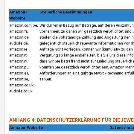
Amazon-
Steuerliche Bestimmungen
Website
amazon.com.be,
Wir dürfen in Bezug auf Beträge, auf deren Auszahlun
amazon.fr,
vornehmen, zu denen wir gesetzlich verpflichtet sind
amazon.de,
stellen die vollständige Zahlung und Abgeltung der 
audible.de,
gelegentlich steuerlich relevante Informationen von I
amazon.ie
Anfrage nicht vorlegen, können wir (kumulativ zu de
amazon.it,
Vergütung so lange einbehalten, bis Sie uns diese Inf
amazon.nl,
dass wir Sie betreffend nicht zur Einholung steuerlich 
amazon.pl,
könnten Sie gesetzlich verpflichtet sein, Amazon Meh
amazon.es,
Anforderungen an eine gültige MwSt.-Rechnung erfüllt
amazon.se,
zahlen.
amazon.co.uk,
audible.co.uk
ANHANG 4: DATENSCHUTZERKLÄRUNG FÜR DIE JEWE
Amazon-Website
Datenschutz