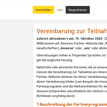
Anmelden
Registrieren
oder
Vereinbarung zur Teil
zuletzt aktualisiert am
:
15. Oktober 2025
(De
Willkommen auf Amazons Partner-Website (die „
Gesellschaften („
Amazon
“ oder „
uns
“ oder ähnl
Übersetzungen stehen in folgenden Sprachen zur 
gilt die englische Fassung.
Natürliche oder juristische Personen, die an uns
müssen die Vereinbarung zur Teilnahme am Amaz
Partner-Website stimmen Sie dieser Vereinbarung,
dieser Vereinbarung bilden (zum Beispiel die Vo
Partnerprogramm und die Markenrichtlinien für da
Amazon entsprechen, einschließlich des Verbots vo
Richtlinien sorgfältig durch.
1.Beschreibung des Partnerprogra