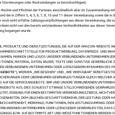
ge Stornierungen oder Rücksendungen zu berücksichtigen).
 Rechte und Pflichten der Parteien, einschließlich aller im Zusammenhang m
 die in Ziffern 3, 4, 5, 6, 7, 8, 10 und 11 dieser Vereinbarung sowie die in
er noch nicht erfüllte Zahlungsverpflichtungen aus dieser Vereinbarung, die
arteien nicht von den bereits entstandenen Verbindlichkeiten aus dieser Ver
gung begangen wurde.
 PRODUKTE UND DIENSTLEISTUNGEN, DIE AUF DER AMAZON-WEBSITE AN
GRAMMIERSCHNITTSTELLE FÜR PRODUKTWERBUNG, DATENFEEDS UND INH
-NAMEN, MARKEN UND LOGOS UNSERER VERBUNDENEN UNTERNEHMEN (EIN
IONEN, MATERIAL, DATEN, BILDER, TEXTE UND SONSTIGE GEWERBLICHE 
EREN VERBUNDENEN UNTERNEHMEN ODER LIZENZGEBERN IM RAHMEN DES 
NGEBOTE
“), WERDEN „WIE BESEHEN“ UND „WIE VERFÜGBAR“ BEREITGEST
CHERUNGEN ODER ÜBERNEHMEN GEWÄHRLEISTUNGEN GLEICH WELCHER AR
ZUG AUF DIE SERVICEANGEBOTE. WIR UND UNSERE VERBUNDENEN UNTERNEH
ANGEBOTE AUS; DIES SCHLIESST ETWAIGE STILLSCHWEIGENDE GEWÄHRLE
LITÄT, EIGNUNG FÜR EINEN BESTIMMTEN VERWENDUNGSZWECK, NICHTVER
OGENHEITEN, DEM ÜBLICHEN GESCHÄFTSVERKEHR, DER LEISTUNG ODER H
 BESCHAFFENHEIT, MERKMALE, FUNKTIONEN, DEN LEISTUNGSUMFANG ODER
VERBUNDENEN UNTERNEHMEN ODER LIZENZGEBER GEWÄHRLEISTEN, DASS D
HGÄNGIG BZW. AUF BESTIMMTE ART UND WEISE FUNKTIONIEREN WERDEN 