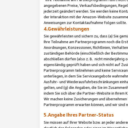
angegebenen Preise, Verkaufsbedingungen, Regeln
jederzeit geändert werden. Sie werden keine Konta
der Interaktion mit der Amazon-Website zusamme
Anweisungen zur Kontaktaufnahme folgen sollte.
4.Gewährleistungen
Sie gewährleisten und sichern zu, dass (a) Sie g
Ihre Teilnahme am Partnerprogramm noch die Erst
Anordnungen, Konzessionen, Richtlinien, Verhalten
zuständigen Behörde (einschließlich der Bestimmu
abschließen dürfen (also z. B. nicht minderjährig
eigenständig geprüft haben und sich nicht auf Zusi
Partnerprogramm teilnehmen und keine Servicean
unterliegen, in dem Sie Serviceangebote wahrneh
Ausfuhr- und Wiederausfuhrbeschränkungen einhal
gelten, und (g) die Angaben, die Sie im Zusammen
indem Sie sich über die Partner-Website in Ihrem
Wir machen keine Zusicherungen und übernehmen 
Partnerprogramm erwarten können, und wir sind n
5.Angabe Ihres Partner-Status
Sie müssen auf Ihrer Website bzw. an jeder ander
deutlich den folgenden oder einen im Wesentlichen