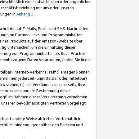
nschließlich einer tatsächlichen oder angeblichen
Geschäftsbeziehung mit uns oder unseren
mungen in
Anhang 3
.
schränkt auf E-Mails, Push- und SMS-Nachrichten.
ellung von Partner-Links und Programminhalten
 eines Produkts auf der Amazon-Website über
tig untersuchen, um die Einhaltung dieser
ntierung von Programminhalten als Best-Practice-
sonenbezogene Daten verarbeiten, finden Sie in der
telbar) Internet-Verkehr (Traffic) anregen können,
rnehmen jederzeit (unmittelbar oder mittelbar)
b stehen, (c) ein Versäumnis unsererseits, Ihre
fene oder eine andere Bestimmung dieser
r ggf. im Rahmen dieser Vereinbarung vornehmen
ch unseren bevollmächtigten Vertreter vorgelegt
ch auf andere Weise abtreten. Vorbehaltlich
rechtlich bindend, gegenüber den Parteien und