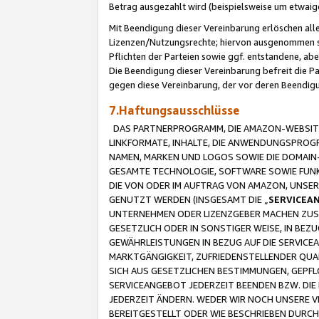
Betrag ausgezahlt wird (beispielsweise um etwai
Mit Beendigung dieser Vereinbarung erlöschen alle
Lizenzen/Nutzungsrechte; hiervon ausgenommen sind
Pflichten der Parteien sowie ggf. entstandene, ab
Die Beendigung dieser Vereinbarung befreit die P
gegen diese Vereinbarung, der vor deren Beendi
7.Haftungsausschlüsse
DAS PARTNERPROGRAMM, DIE AMAZON-WEBSITE,
LINKFORMATE, INHALTE, DIE ANWENDUNGSPRO
NAMEN, MARKEN UND LOGOS SOWIE DIE DOMAIN
GESAMTE TECHNOLOGIE, SOFTWARE SOWIE FUNKT
DIE VON ODER IM AUFTRAG VON AMAZON, UNS
GENUTZT WERDEN (INSGESAMT DIE „
SERVICEA
UNTERNEHMEN ODER LIZENZGEBER MACHEN ZUSI
GESETZLICH ODER IN SONSTIGER WEISE, IN BE
GEWÄHRLEISTUNGEN IN BEZUG AUF DIE SERVICE
MARKTGÄNGIGKEIT, ZUFRIEDENSTELLENDER QUA
SICH AUS GESETZLICHEN BESTIMMUNGEN, GEPFL
SERVICEANGEBOT JEDERZEIT BEENDEN BZW. DIE
JEDERZEIT ÄNDERN. WEDER WIR NOCH UNSERE 
BEREITGESTELLT ODER WIE BESCHRIEBEN DURC