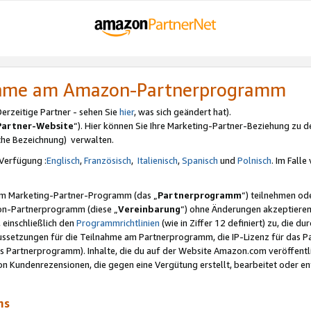
nahme am Amazon-Partnerprogramm
rzeitige Partner - sehen Sie
hier
, was sich geändert hat).
Partner-Website
“). Hier können Sie Ihre Marketing-Partner-Beziehung zu d
iche Bezeichnung) verwalten.
Verfügung :
Englisch
,
Französisch
,
Italienisch
,
Spanisch
und
Polnisch
. Im Fall
erem Marketing-Partner-Programm (das „
Partnerprogramm
“) teilnehmen od
on-Partnerprogramm (diese „
Vereinbarung
“) ohne Änderungen akzeptieren
 einschließlich den
Programmrichtlinien
(wie in Ziffer 12 definiert) zu, die 
raussetzungen für die Teilnahme am Partnerprogramm, die IP-Lizenz für das
s Partnerprogramm). Inhalte, die du auf der Website Amazon.com veröffentl
n Kundenrezensionen, die gegen eine Vergütung erstellt, bearbeitet oder ent
mms