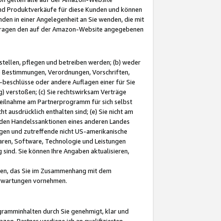
und Produktverkäufe für diese Kunden und können
nden in einer Angelegenheit an Sie wenden, die mit
e-Fragen den auf der Amazon-Website angegebenen
stellen, pflegen und betreiben werden; (b) weder
e Bestimmungen, Verordnungen, Vorschriften,
-beschlüsse oder andere Auflagen einer für Sie
 verstoßen; (c) Sie rechtswirksam Verträge
r Teilnahme am Partnerprogramm für sich selbst
t ausdrücklich enthalten sind; (e) Sie nicht am
den Handelssanktionen eines anderen Landes
gen und zutreffende nicht US-amerikanische
ren, Software, Technologie und Leistungen
sind. Sie können Ihre Angaben aktualisieren,
men, das Sie im Zusammenhang mit dem
 Erwartungen vornehmen.
ogramminhalten durch Sie genehmigt, klar und
zon-Partner verdiene ich an qualifizierten