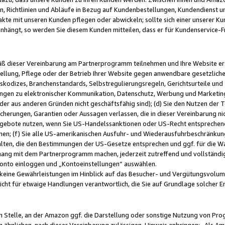
, Richtlinien und Abläufe in Bezug auf Kundenbestellungen, Kundendienst 
kte mit unseren Kunden pflegen oder abwickeln; sollte sich einer unserer Ku
nhängt, so werden Sie diesem Kunden mitteilen, dass er für Kundenservic
emäß dieser Vereinbarung am Partnerprogramm teilnehmen und Ihre Website er
ellung, Pflege oder der Betrieb Ihrer Website gegen anwendbare gesetzlich
skodizes, Branchenstandards, Selbstregulierungsregeln, Gerichtsurteile und 
ngen zu elektronischer Kommunikation, Datenschutz, Werbung und Marketing)
 oder aus anderen Gründen nicht geschäftsfähig sind); (d) Sie den Nutzen de
cherungen, Garantien oder Aussagen verlassen, die in dieser Vereinbarung nich
gebote nutzen, wenn Sie US-Handelssanktionen oder US-Recht entsprechen
men; (f) Sie alle US-amerikanischen Ausfuhr- und Wiederausfuhrbeschränkun
ten, die den Bestimmungen der US-Gesetze entsprechen und ggf. für die Wa
hang mit dem Partnerprogramm machen, jederzeit zutreffend und vollständig 
 Konto einloggen und „Kontoeinstellungen“ auswählen.
keine Gewährleistungen im Hinblick auf das Besucher- und Vergütungsvolu
icht für etwaige Handlungen verantwortlich, die Sie auf Grundlage solcher
en Stelle, an der Amazon ggf. die Darstellung oder sonstige Nutzung von Pr
 ähnlichen, nach dieser Vereinbarung zulässigen, Hinweis anbringen: „Als Ama