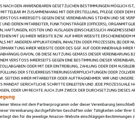
 NACH DEN ANWENDBAREN GESETZLICHEN BESTIMMUNGEN MÖGLICH IST, S
MITTELBAR IM ZUSAMMENHANG MIT DER ERSTELLUNG, PFLEGE ODER DEM BE
ERSTOSS IHRERSEITS GEGEN DIESE VEREINBARUNG STEHEN UND SIE VERP
UND DEREN MITARBEITER, FUNKTIONSTRÄGER (OFFICERS), ORGANMITGLI
N, HAFTUNGEN, KOSTEN UND AUSLAGEN (EINSCHLIESSLICH ANGEMESSENE
HEN MIT (A) IHRER WEBSITE BZW. AUF IHRER WEBSITE ERSCHEINENDEM M
LS MIT ANDEREN APPLIKATIONEN, INHALTEN ODER PROZESSEN, (B) DER 
RMARKTUNG IHRER WEBSITE ODER DES GGF. AUF ODER INNERHALB IHRER W
ABHÄNGIG DAVON, OB DIESE NUTZUNG GEMÄSS DIESER VEREINBARUNG B
EINEM VERSTOSS IHRERSEITS GEGEN EINE BESTIMMUNG DIESER VEREINBARU
D ZOLLABGABEN ODER MIT DER EINTREIBUNG, ZAHLUNG ODER DEM AUSBLEI
FÜLLUNG DER STEUERREGISTRIERUNGSVERPFLICHTUNGEN ODER ZOLLVERPF
W. SEITENS IHRER MITARBEITER ODER AUFTRAGNEHMER. WIR UND UNSERE
ES MANDAT GERICHTLICHE SCHRITTE EINLEITEN UND JEDE PROZESSUALE 
GEN, ODER UM RECHTE AUCH ZUM ZWECK DER DURCHSETZUNG DIESES AR
ilegung
endeiner Weise mit dem Partnerprogramm oder dieser Vereinbarung (einschließl
ieser Vereinbarung durchgeführten Geschäften oder Tätigkeiten oder Ihrer 
iegt den für die jeweilige Amazon-Website einschlägigen Bestimmungen z