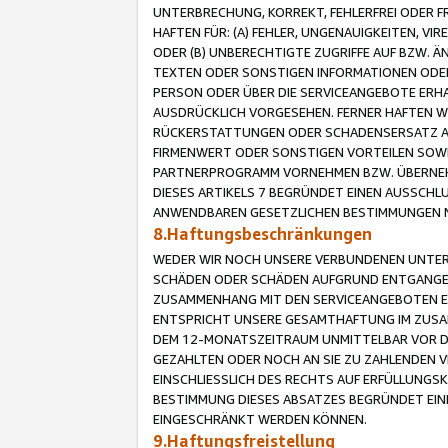
UNTERBRECHUNG, KORREKT, FEHLERFREI ODER 
HAFTEN FÜR: (A) FEHLER, UNGENAUIGKEITEN, 
ODER (B) UNBERECHTIGTE ZUGRIFFE AUF BZW. 
TEXTEN ODER SONSTIGEN INFORMATIONEN ODER 
PERSON ODER ÜBER DIE SERVICEANGEBOTE ERHA
AUSDRÜCKLICH VORGESEHEN. FERNER HAFTEN 
RÜCKERSTATTUNGEN ODER SCHADENSERSATZ AU
FIRMENWERT ODER SONSTIGEN VORTEILEN SOWIE
PARTNERPROGRAMM VORNEHMEN BZW. ÜBERNEHM
DIESES ARTIKELS 7 BEGRÜNDET EINEN AUSSCH
ANWENDBAREN GESETZLICHEN BESTIMMUNGEN 
8.Haftungsbeschränkungen
WEDER WIR NOCH UNSERE VERBUNDENEN UNTERN
SCHÄDEN ODER SCHÄDEN AUFGRUND ENTGANGENE
ZUSAMMENHANG MIT DEN SERVICEANGEBOTEN EN
ENTSPRICHT UNSERE GESAMTHAFTUNG IM ZUSAM
DEM 12-MONATSZEITRAUM UNMITTELBAR VOR DE
GEZAHLTEN ODER NOCH AN SIE ZU ZAHLENDEN V
EINSCHLIESSLICH DES RECHTS AUF ERFÜLLUNGS
BESTIMMUNG DIESES ABSATZES BEGRÜNDET EI
EINGESCHRÄNKT WERDEN KÖNNEN.
9.Haftungsfreistellung