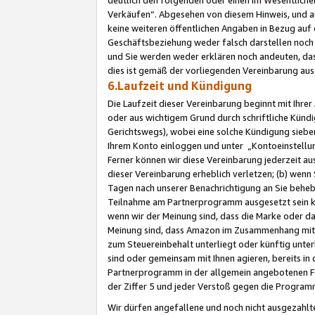
Verkäufen“. Abgesehen von diesem Hinweis, und a
keine weiteren öffentlichen Angaben in Bezug au
Geschäftsbeziehung weder falsch darstellen noch a
und Sie werden weder erklären noch andeuten, dass
dies ist gemäß der vorliegenden Vereinbarung ausd
6.Laufzeit und Kündigung
Die Laufzeit dieser Vereinbarung beginnt mit Ihre
oder aus wichtigem Grund durch schriftliche Kündi
Gerichtswegs), wobei eine solche Kündigung siebe
Ihrem Konto einloggen und unter „Kontoeinstellu
Ferner können wir diese Vereinbarung jederzeit aus
dieser Vereinbarung erheblich verletzen; (b) wenn
Tagen nach unserer Benachrichtigung an Sie behe
Teilnahme am Partnerprogramm ausgesetzt sein kö
wenn wir der Meinung sind, dass die Marke oder 
Meinung sind, dass Amazon im Zusammenhang mit d
zum Steuereinbehalt unterliegt oder künftig unter
sind oder gemeinsam mit Ihnen agieren, bereits in
Partnerprogramm in der allgemein angebotenen Fo
der Ziffer 5 und jeder Verstoß gegen die Programm
Wir dürfen angefallene und noch nicht ausgezahlt