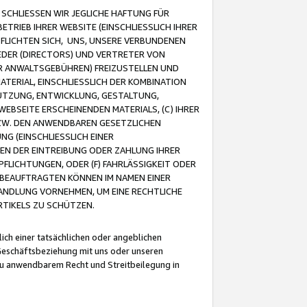
CHLIESSEN WIR JEGLICHE HAFTUNG FÜR
TRIEB IHRER WEBSITE (EINSCHLIESSLICH IHRER
FLICHTEN SICH, UNS, UNSERE VERBUNDENEN
EDER (DIRECTORS) UND VERTRETER VON
R ANWALTSGEBÜHREN) FREIZUSTELLEN UND
ATERIAL, EINSCHLIESSLICH DER KOMBINATION
NUTZUNG, ENTWICKLUNG, GESTALTUNG,
EBSEITE ERSCHEINENDEN MATERIALS, (C) IHRER
ZW. DEN ANWENDBAREN GESETZLICHEN
NG (EINSCHLIESSLICH EINER
BEN DER EINTREIBUNG ODER ZAHLUNG IHRER
LICHTUNGEN, ODER (F) FAHRLÄSSIGKEIT ODER
 BEAUFTRAGTEN KÖNNEN IM NAMEN EINER
HANDLUNG VORNEHMEN, UM EINE RECHTLICHE
TIKELS ZU SCHÜTZEN.
ich einer tatsächlichen oder angeblichen
Geschäftsbeziehung mit uns oder unseren
u anwendbarem Recht und Streitbeilegung in