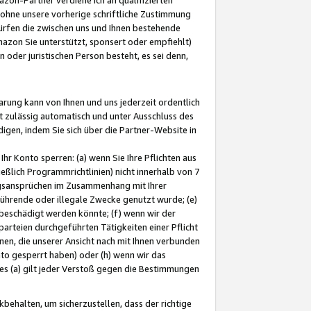
ohne unsere vorherige schriftliche Zustimmung
ürfen die zwischen uns und Ihnen bestehende
mazon Sie unterstützt, sponsert oder empfiehlt)
oder juristischen Person besteht, es sei denn,
arung kann von Ihnen und uns jederzeit ordentlich
t zulässig automatisch und unter Ausschluss des
gen, indem Sie sich über die Partner-Website in
hr Konto sperren: (a) wenn Sie Ihre Pflichten aus
eßlich Programmrichtlinien) nicht innerhalb von 7
ngsansprüchen im Zusammenhang mit Ihrer
ührende oder illegale Zwecke genutzt wurde; (e)
eschädigt werden könnte; (f) wenn wir der
rteien durchgeführten Tätigkeiten einer Pflicht
nen, die unserer Ansicht nach mit Ihnen verbunden
nto gesperrt haben) oder (h) wenn wir das
 (a) gilt jeder Verstoß gegen die Bestimmungen
ehalten, um sicherzustellen, dass der richtige