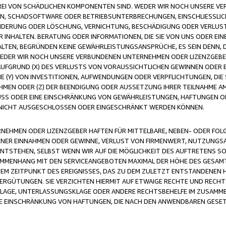
FREI VON SCHÄDLICHEN KOMPONENTEN SIND. WEDER WIR NOCH UNSERE 
VIREN, SCHADSOFTWARE ODER BETRIEBSUNTERBRECHUNGEN, EINSCHLIESSL
ÄNDERUNG ODER LÖSCHUNG, VERNICHTUNG, BESCHÄDIGUNG ODER VERLUST 
INHALTEN. BERATUNG ODER INFORMATIONEN, DIE SIE VON UNS ODER EIN
LTEN, BEGRÜNDEN KEINE GEWÄHRLEISTUNGSANSPRÜCHE, ES SEIN DENN, DI
WEDER WIR NOCH UNSERE VERBUNDENEN UNTERNEHMEN ODER LIZENZGEBE
FGRUND (X) DES VERLUSTS VON VORAUSSICHTLICHEN GEWINNEN ODER 
 (Y) VON INVESTITIONEN, AUFWENDUNGEN ODER VERPFLICHTUNGEN, DIE 
EN ODER (Z) DER BEENDIGUNG ODER AUSSETZUNG IHRER TEILNAHME A
LUSS ODER EINE EINSCHRÄNKUNG VON GEWÄHRLEISTUNGEN, HAFTUNGEN O
NICHT AUSGESCHLOSSEN ODER EINGESCHRÄNKT WERDEN KÖNNEN.
EHMEN ODER LIZENZGEBER HAFTEN FÜR MITTELBARE, NEBEN- ODER FOL
R EINNAHMEN ODER GEWINNE, VERLUST VON FIRMENWERT, NUTZUNGSAU
TSTEHEN, SELBST WENN WIR AUF DIE MÖGLICHKEIT DES AUFTRETENS S
MENHANG MIT DEN SERVICEANGEBOTEN MAXIMAL DER HÖHE DES GESAMT
M ZEITPUNKT DES EREIGNISSES, DAS ZU DEM ZULETZT ENTSTANDENEN 
ERGÜTUNGEN. SIE VERZICHTEN HIERMIT AUF ETWAIGE RECHTE UND RECHT
KLAGE, UNTERLASSUNGSKLAGE ODER ANDERE RECHTSBEHELFE IM ZUSAMME
NE EINSCHRÄNKUNG VON HAFTUNGEN, DIE NACH DEN ANWENDBAREN GESE