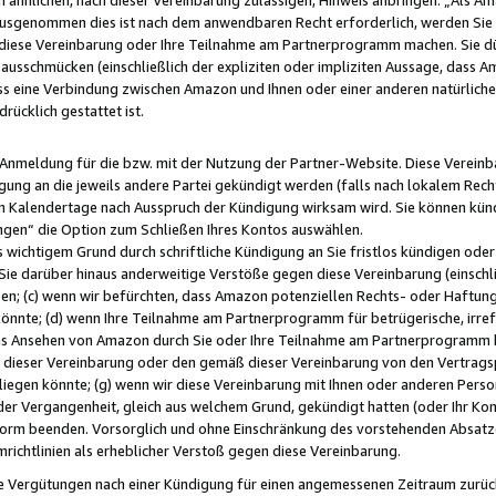
usgenommen dies ist nach dem anwendbaren Recht erforderlich, werden Sie 
f diese Vereinbarung oder Ihre Teilnahme am Partnerprogramm machen. Sie d
usschmücken (einschließlich der expliziten oder impliziten Aussage, dass A
 eine Verbindung zwischen Amazon und Ihnen oder einer anderen natürlichen 
rücklich gestattet ist.
r Anmeldung für die bzw. mit der Nutzung der Partner-Website. Diese Vereinb
gung an die jeweils andere Partei gekündigt werden (falls nach lokalem Rech
n Kalendertage nach Ausspruch der Kündigung wirksam wird. Sie können kündi
ngen“ die Option zum Schließen Ihres Kontos auswählen.
 wichtigem Grund durch schriftliche Kündigung an Sie fristlos kündigen oder I
 Sie darüber hinaus anderweitige Verstöße gegen diese Vereinbarung (einschli
ben; (c) wenn wir befürchten, dass Amazon potenziellen Rechts- oder Haftu
nnte; (d) wenn Ihre Teilnahme am Partnerprogramm für betrügerische, irref
das Ansehen von Amazon durch Sie oder Ihre Teilnahme am Partnerprogramm b
ieser Vereinbarung oder den gemäß dieser Vereinbarung von den Vertragspa
liegen könnte; (g) wenn wir diese Vereinbarung mit Ihnen oder anderen Perso
 der Vergangenheit, gleich aus welchem Grund, gekündigt hatten (oder Ihr Ko
rm beenden. Vorsorglich und ohne Einschränkung des vorstehenden Absatzes
richtlinien als erheblicher Verstoß gegen diese Vereinbarung.
e Vergütungen nach einer Kündigung für einen angemessenen Zeitraum zurückb