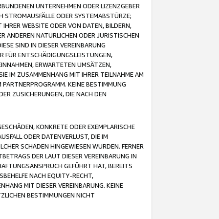
VERBUNDENEN UNTERNEHMEN ODER LIZENZGEBER
ICH STROMAUSFÄLLE ODER SYSTEMABSTÜRZE;
IHRER WEBSITE ODER VON DATEN, BILDERN,
ER ANDEREN NATÜRLICHEN ODER JURISTISCHEN
ESE SIND IN DIESER VEREINBARUNG
R FÜR ENTSCHÄDIGUNGSLEISTUNGEN,
EINNAHMEN, ERWARTETEN UMSÄTZEN,
SIE IM ZUSAMMENHANG MIT IHRER TEILNAHME AM
M PARTNERPROGRAMM. KEINE BESTIMMUNG
DER ZUSICHERUNGEN, DIE NACH DEN
GESCHÄDEN, KONKRETE ODER EXEMPLARISCHE
SFALL ODER DATENVERLUST, DIE IM
OLCHER SCHÄDEN HINGEWIESEN WURDEN. FERNER
BETRAGS DER LAUT DIESER VEREINBARUNG IN
HAFTUNGSANSPRUCH GEFÜHRT HAT, BEREITS
SBEHELFE NACH EQUITY-RECHT,
NHANG MIT DIESER VEREINBARUNG. KEINE
TZLICHEN BESTIMMUNGEN NICHT