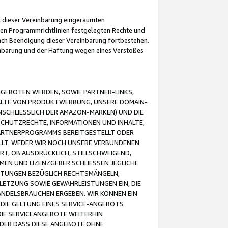
it dieser Vereinbarung eingeräumten
 den Programmrichtlinien festgelegten Rechte und
 nach Beendigung dieser Vereinbarung fortbestehen.
einbarung und der Haftung wegen eines Verstoßes
GEBOTEN WERDEN, SOWIE PARTNER-LINKS,
ALTE VON PRODUKTWERBUNG, UNSERE DOMAIN-
SCHLIESSLICH DER AMAZON-MARKEN) UND DIE
SCHUTZRECHTE, INFORMATIONEN UND INHALTE,
PARTNERPROGRAMMS BEREITGESTELLT ODER
ELLT. WEDER WIR NOCH UNSERE VERBUNDENEN
T, OB AUSDRÜCKLICH, STILLSCHWEIGEND,
MEN UND LIZENZGEBER SCHLIESSEN JEGLICHE
ISTUNGEN BEZÜGLICH RECHTSMÄNGELN,
LETZUNG SOWIE GEWÄHRLEISTUNGEN EIN, DIE
ANDELSBRÄUCHEN ERGEBEN. WIR KÖNNEN EIN
 DIE GELTUNG EINES SERVICE-ANGEBOTS
IE SERVICEANGEBOTE WEITERHIN
ODER DASS DIESE ANGEBOTE OHNE