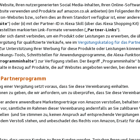
ebsite, Ihren nutzergenerierten Social Media-Inhalten, Ihren Online-Softwar
ebsite verwenden und Produkte auf amazon.co.uk anbieten) (im Folgenden Ihr
-Websites bzw., sofern dies an Ihrem Standort verfügbar ist, einer ander
ite
“) oder (ii) mit der Partner-ID in Alexa Skill (über das Alexa Shopping Ki
estellten markierten Link-Formate verwenden („
Partner-Links
“).
oder sich damit verbinden, um ein Produkt oder Leistungen zu erwerben, di
gütung für qualifizierte Verkäufe, wie im
Vergütungskatalog für das Part
Zur Unterstützung Ihrer Werbung für diese Produkte oder Leistungen können w
linkungs-Tools, Schnittstellen für Anwendungsprogramme, die Alexa-Funktion
Programminhalte
“) zur Verfügung stellen. Der Begriff „Programminhalte“ be
halte in Bezug auf Produkte, die auf Websites angeboten werden, bei denen 
as Partnerprogramm
einer Vergütung setzt voraus, dass Sie diese Vereinbarung einhalten.
ionen zu geben, die wir anfordern, um zu überprüfen, dass Sie diese Vereinba
oder andere anwendbare Marketingverträge von Amazon verstoßen, behalten w
 vor, sämtliche im Rahmen dieser Vereinbarung andernfalls an Sie zahlbare
tellen (und Sie stimmen zu, keinen Anspruch auf entsprechende Vergütungen
 dem Verstoß stehen, und unbeschadet des Rechts von Amazon, Ersatz für 
azu, dass unsere Kunden zu Ihren Kunden werden. Zwischen Ihnen und Amaz