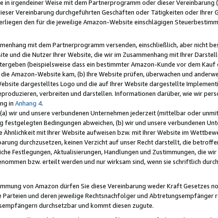
e in irgendeiner Weise mit dem Partnerprogramm oder dieser Vereinbarung (ei
ieser Vereinbarung durchgeführten Geschäften oder Tätigkeiten oder Ihrer 
liegen den für die jeweilige Amazon-Website einschlägigen Steuerbestim
mmenhang mit dem Partnerprogramm versenden, einschließlich, aber nicht be
site und die Nutzer Ihrer Website, die wir im Zusammenhang mit Ihrer Darst
itergeben (beispielsweise dass ein bestimmter Amazon-Kunde vor dem Kauf
uf die Amazon-Website kam, (b) Ihre Website prüfen, überwachen und anderwei
r Website dargestelltes Logo und die auf Ihrer Website dargestellte Impleme
reproduzieren, verbreiten und darstellen. Informationen darüber, wie wir per
ng in
Anhang 4
.
 (a) wir und unsere verbundenen Unternehmen jederzeit (mittelbar oder unmit
ng festgelegten Bedingungen abweichen, (b) wir und unsere verbundenen Unte
 Ähnlichkeit mit Ihrer Website aufweisen bzw. mit Ihrer Website im Wettbewer
barung durchzusetzen, keinen Verzicht auf unser Recht darstellt, die betrof
liche Festlegungen, Aktualisierungen, Handlungen und Zustimmungen, die wi
enommen bzw. erteilt werden und nur wirksam sind, wenn sie schriftlich dur
stimmung von Amazon dürfen Sie diese Vereinbarung weder Kraft Gesetzes no
die Parteien und deren jeweilige Rechtsnachfolger und Abtretungsempfänger 
ngsempfängern durchsetzbar und kommt diesen zugute.