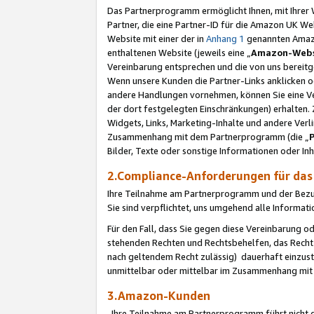
Das Partnerprogramm ermöglicht Ihnen, mit Ihrer W
Partner, die eine Partner-ID für die Amazon UK W
Website mit einer der in
Anhang 1
genannten Amazon
enthaltenen Website (jeweils eine „
Amazon-Webs
Vereinbarung entsprechen und die von uns bereitg
Wenn unsere Kunden die Partner-Links anklicken 
andere Handlungen vornehmen, können Sie eine Ver
der dort festgelegten Einschränkungen) erhalten. 
Widgets, Links, Marketing-Inhalte und andere Ver
Zusammenhang mit dem Partnerprogramm (die „
Bilder, Texte oder sonstige Informationen oder In
2.Compliance-Anforderungen für d
Ihre Teilnahme am Partnerprogramm und der Bezug 
Sie sind verpflichtet, uns umgehend alle Informat
Für den Fall, dass Sie gegen diese Vereinbarung 
stehenden Rechten und Rechtsbehelfen, das Recht
nach geltendem Recht zulässig) dauerhaft einzus
unmittelbar oder mittelbar im Zusammenhang mit
3.Amazon-Kunden
Ihre Teilnahme am Partnerprogramm führt nicht d