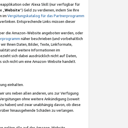
eapplikation oder Alexa Skill (nur verfügbar für
e „
Website
“) Geld zu verdienen, indem Sie Ihre
en im
Vergütungskatalog für das Partnerprogramm
t) verlinken. Entsprechende Links müssen dieser
e über die Amazon-Website angeboten werden, oder
nerprogramm
näher beschrieben (und vorbehaltlich
ir Ihnen Daten, Bilder, Texte, Linkformate,
alität und weitere Informationen im
zieht sich dabei ausdrücklich nicht auf Daten,
es sich nicht um eine Amazon-Website handelt.
rung einhalten.
ir uns neben allen anderen, uns zur Verfügung
n Vergütungen ohne weitere Ankündigung (soweit
 zu haben) und zwar unabhängig davon, ob diese
darüber hinausgehende Schäden zu verlangen.
on gelten alle auf der Amazon-Website