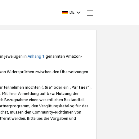
DE
en jeweiligen in
Anhang 1
genannten Amazon-
e von Widersprüchen zwischen den Übersetzungen
er teilnehmen möchten („
Sie
“ oder ein „
Partner
“),
. Mit Ihrer Anmeldung auf bzw. Nutzung der
durch Bezugnahme einen wesentlichen Bestandteil
 Partnerprogramm, den Vergütungskatalog für das
ichst, müssen den Community-Richtlinien von
fernt werden. Bitte lies die Vorgaben und