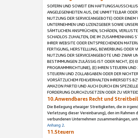
SOFERN UND SOWEIT EIN HAFTUNGSAUSSCHLUSS
ANGELEGENHEITEN AUS, DIE UNMITTELBAR ODER 
NUTZUNG DER SERVICEANGEBOTE) ODER EINEM V
UNTERNEHMEN UND LIZENZGEBER SOWIE UNSERE 
SÄMTLICHEN ANSPRÜCHEN, SCHÄDEN, VERLUSTE
SCHADLOS ZUHALTEN, DIE IM ZUSAMMENHANG STE
IHRER WEBSITE ODER ENTSPRECHENDEN MATERIA
FERTIGUNG, HERSTELLUNG, BEWERBUNG ODER VE
NUTZUNG DER SERVICEANGEBOTE UND ZWAR UN
BESTIMMUNGEN ZULÄSSIG IST ODER NICHT, (D) 
PROGRAMMRICHTLINIE), (E) IHREN STEUERN UN
STEUERN UND ZOLLABGABEN ODER DER NICHTER
VORSÄTZLICHEM FEHLVERHALTEN IHRERSEITS BZ
AMAZON PARTEI UND AUCH DURCH EIN SPEZIELL
FORDERUNG DURCHZUSETZEN ODER ZU VERTEIDI
10.Anwendbares Recht und Streitbe
Die Beilegung etwaiger Streitigkeiten, die in irg
Verletzung dieser Vereinbarung), den im Rahmen d
verbundenen Unternehmen zusammenhängen, unterl
Anhang 2
.
11.Steuern