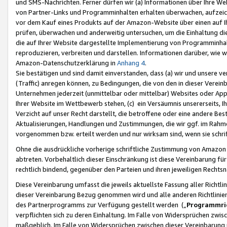
und SMS-Nachrichten. Ferner dürfen wir (a) Informationen über Ihre We
von Partner-Links und Programminhalten erhalten überwachen, aufzei
vor dem Kauf eines Produkts auf der Amazon-Website über einen auf Ih
prüfen, überwachen und anderweitig untersuchen, um die Einhaltung dies
die auf Ihrer Website dargestellte Implementierung von Programminhalt
reproduzieren, verbreiten und darstellen. Informationen darüber, wie w
Amazon-Datenschutzerklärung in
Anhang 4
.
Sie bestätigen und sind damit einverstanden, dass (a) wir und unsere 
(Traffic) anregen können, zu Bedingungen, die von den in dieser Vere
Unternehmen jederzeit (unmittelbar oder mittelbar) Websites oder Appl
Ihrer Website im Wettbewerb stehen, (c) ein Versäumnis unsererseits, I
Verzicht auf unser Recht darstellt, die betroffene oder eine andere B
Aktualisierungen, Handlungen und Zustimmungen, die wir ggf. im Rahme
vorgenommen bzw. erteilt werden und nur wirksam sind, wenn sie schri
Ohne die ausdrückliche vorherige schriftliche Zustimmung von Amazon
abtreten. Vorbehaltlich dieser Einschränkung ist diese Vereinbarung f
rechtlich bindend, gegenüber den Parteien und ihren jeweiligen Rech
Diese Vereinbarung umfasst die jeweils aktuellste Fassung aller Richtli
dieser Vereinbarung Bezug genommen wird und alle anderen Richtlinie
des Partnerprogramms zur Verfügung gestellt werden („
Programmric
verpflichten sich zu deren Einhaltung. Im Falle von Widersprüchen zwi
maßgeblich. Im Falle von Widersprüchen zwischen dieser Vereinbarun