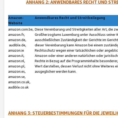
ANHANG 2: ANWENDBARES RECHT UND STRE
Amazon-
Anwendbares Recht und Streitbeilegung
Website
amazon.com.be,
Diese Vereinbarung und Streitigkeiten aller Art, die 
amazon.fr,
Großherzogtums Luxemburg unter Ausschluss seiner Kol
amazon.de,
ausschließlichen Zuständigkeit der Gerichte im Geri
audible.de,
dieser Vereinbarung kann Amazon bei einem zuständig
amazon.ie
Rechtsschutz wegen einer tatsächlichen oder angebli
amazon.it,
Amazon oder einer anderen natürlichen oder juristisc
amazon.nl,
Rechte in Bezug auf die Programminhalte besonderer,
amazon.pl,
Wert darstellen, dessen Verlust nicht ohne Weiteres e
amazon.es,
ausgeglichen werden kann.
amazon.se,
amazon.co.uk,
audible.co.uk
ANHANG 3: STEUERBESTIMMUNGEN FÜR DIE JEWEIL