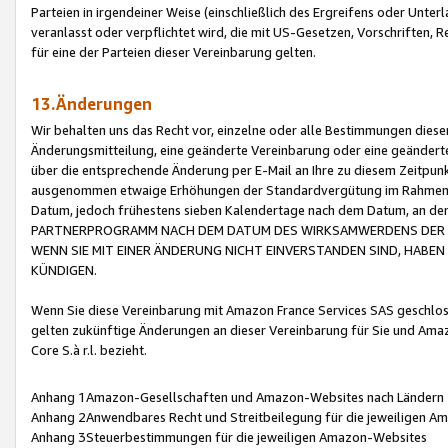
Parteien in irgendeiner Weise (einschließlich des Ergreifens oder Unt
veranlasst oder verpflichtet wird, die mit US-Gesetzen, Vorschriften,
für eine der Parteien dieser Vereinbarung gelten.
13.Änderungen
Wir behalten uns das Recht vor, einzelne oder alle Bestimmungen diese
Änderungsmitteilung, eine geänderte Vereinbarung oder eine geänderte 
über die entsprechende Änderung per E-Mail an Ihre zu diesem Zeitpun
ausgenommen etwaige Erhöhungen der Standardvergütung im Rahmen
Datum, jedoch frühestens sieben Kalendertage nach dem Datum, an de
PARTNERPROGRAMM NACH DEM DATUM DES WIRKSAMWERDENS DER Ä
WENN SIE MIT EINER ÄNDERUNG NICHT EINVERSTANDEN SIND, HABEN S
KÜNDIGEN.
Wenn Sie diese Vereinbarung mit Amazon France Services SAS geschlo
gelten zukünftige Änderungen an dieser Vereinbarung für Sie und Ama
Core S.à r.l. bezieht.
Anhang 1Amazon-Gesellschaften und Amazon-Websites nach Ländern
Anhang 2Anwendbares Recht und Streitbeilegung für die jeweiligen 
Anhang 3Steuerbestimmungen für die jeweiligen Amazon-Websites