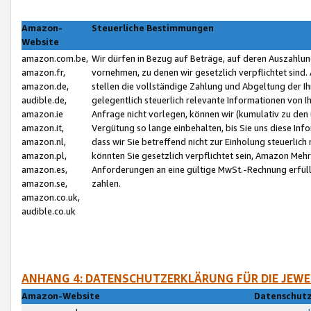
Amazon-
Steuerliche Bestimmungen
Website
amazon.com.be,
Wir dürfen in Bezug auf Beträge, auf deren Auszahlun
amazon.fr,
vornehmen, zu denen wir gesetzlich verpflichtet sind
amazon.de,
stellen die vollständige Zahlung und Abgeltung der 
audible.de,
gelegentlich steuerlich relevante Informationen von I
amazon.ie
Anfrage nicht vorlegen, können wir (kumulativ zu de
amazon.it,
Vergütung so lange einbehalten, bis Sie uns diese Inf
amazon.nl,
dass wir Sie betreffend nicht zur Einholung steuerlich 
amazon.pl,
könnten Sie gesetzlich verpflichtet sein, Amazon Meh
amazon.es,
Anforderungen an eine gültige MwSt.-Rechnung erfüllt
amazon.se,
zahlen.
amazon.co.uk,
audible.co.uk
ANHANG 4: DATENSCHUTZERKLÄRUNG FÜR DIE JEWE
Amazon-Website
Datenschutz