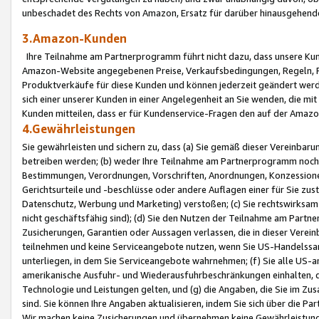
unbeschadet des Rechts von Amazon, Ersatz für darüber hinausgehen
3.Amazon-Kunden
Ihre Teilnahme am Partnerprogramm führt nicht dazu, dass unsere Kun
Amazon-Website angegebenen Preise, Verkaufsbedingungen, Regeln, Ri
Produktverkäufe für diese Kunden und können jederzeit geändert werde
sich einer unserer Kunden in einer Angelegenheit an Sie wenden, die 
Kunden mitteilen, dass er für Kundenservice-Fragen den auf der Ama
4.Gewährleistungen
Sie gewährleisten und sichern zu, dass (a) Sie gemäß dieser Vereinba
betreiben werden; (b) weder Ihre Teilnahme am Partnerprogramm noch d
Bestimmungen, Verordnungen, Vorschriften, Anordnungen, Konzessionen,
Gerichtsurteile und -beschlüsse oder andere Auflagen einer für Sie zu
Datenschutz, Werbung und Marketing) verstoßen; (c) Sie rechtswirksam 
nicht geschäftsfähig sind); (d) Sie den Nutzen der Teilnahme am Partne
Zusicherungen, Garantien oder Aussagen verlassen, die in dieser Verein
teilnehmen und keine Serviceangebote nutzen, wenn Sie US-Handelssa
unterliegen, in dem Sie Serviceangebote wahrnehmen; (f) Sie alle US
amerikanische Ausfuhr- und Wiederausfuhrbeschränkungen einhalten, 
Technologie und Leistungen gelten, und (g) die Angaben, die Sie im 
sind. Sie können Ihre Angaben aktualisieren, indem Sie sich über die 
Wir machen keine Zusicherungen und übernehmen keine Gewährleistun