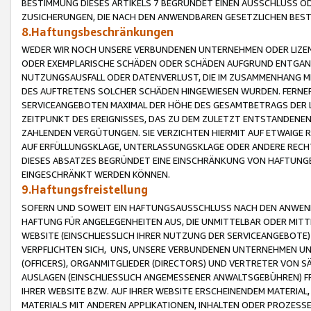
BESTIMMUNG DIESES ARTIKELS 7 BEGRÜNDET EINEN AUSSCHLUSS 
ZUSICHERUNGEN, DIE NACH DEN ANWENDBAREN GESETZLICHEN BE
8.Haftungsbeschränkungen
WEDER WIR NOCH UNSERE VERBUNDENEN UNTERNEHMEN ODER LIZEN
ODER EXEMPLARISCHE SCHÄDEN ODER SCHÄDEN AUFGRUND ENTGANG
NUTZUNGSAUSFALL ODER DATENVERLUST, DIE IM ZUSAMMENHANG MI
DES AUFTRETENS SOLCHER SCHÄDEN HINGEWIESEN WURDEN. FERN
SERVICEANGEBOTEN MAXIMAL DER HÖHE DES GESAMTBETRAGS DER 
ZEITPUNKT DES EREIGNISSES, DAS ZU DEM ZULETZT ENTSTANDENE
ZAHLENDEN VERGÜTUNGEN. SIE VERZICHTEN HIERMIT AUF ETWAIGE 
AUF ERFÜLLUNGSKLAGE, UNTERLASSUNGSKLAGE ODER ANDERE RECHT
DIESES ABSATZES BEGRÜNDET EINE EINSCHRÄNKUNG VON HAFTUNG
EINGESCHRÄNKT WERDEN KÖNNEN.
9.Haftungsfreistellung
SOFERN UND SOWEIT EIN HAFTUNGSAUSSCHLUSS NACH DEN ANWENDB
HAFTUNG FÜR ANGELEGENHEITEN AUS, DIE UNMITTELBAR ODER MITT
WEBSITE (EINSCHLIESSLICH IHRER NUTZUNG DER SERVICEANGEBOTE)
VERPFLICHTEN SICH, UNS, UNSERE VERBUNDENEN UNTERNEHMEN UN
(OFFICERS), ORGANMITGLIEDER (DIRECTORS) UND VERTRETER VON 
AUSLAGEN (EINSCHLIESSLICH ANGEMESSENER ANWALTSGEBÜHREN) FR
IHRER WEBSITE BZW. AUF IHRER WEBSITE ERSCHEINENDEM MATERIAL
MATERIALS MIT ANDEREN APPLIKATIONEN, INHALTEN ODER PROZESSE