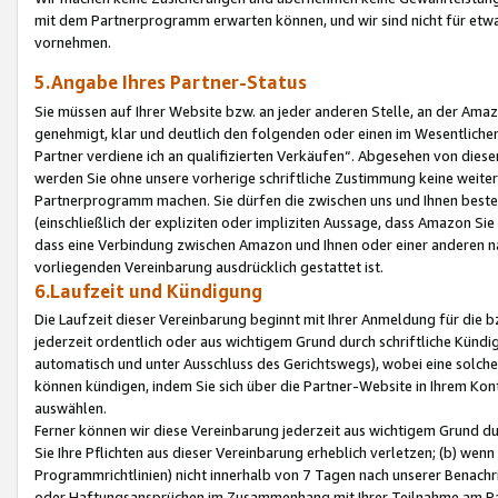
mit dem Partnerprogramm erwarten können, und wir sind nicht für etwa
vornehmen.
5.Angabe Ihres Partner-Status
Sie müssen auf Ihrer Website bzw. an jeder anderen Stelle, an der Am
genehmigt, klar und deutlich den folgenden oder einen im Wesentlichen
Partner verdiene ich an qualifizierten Verkäufen“. Abgesehen von die
werden Sie ohne unsere vorherige schriftliche Zustimmung keine weite
Partnerprogramm machen. Sie dürfen die zwischen uns und Ihnen best
(einschließlich der expliziten oder impliziten Aussage, dass Amazon Si
dass eine Verbindung zwischen Amazon und Ihnen oder einer anderen natü
vorliegenden Vereinbarung ausdrücklich gestattet ist.
6.Laufzeit und Kündigung
Die Laufzeit dieser Vereinbarung beginnt mit Ihrer Anmeldung für die 
jederzeit ordentlich oder aus wichtigem Grund durch schriftliche Kündi
automatisch und unter Ausschluss des Gerichtswegs), wobei eine solch
können kündigen, indem Sie sich über die Partner-Website in Ihrem Ko
auswählen.
Ferner können wir diese Vereinbarung jederzeit aus wichtigem Grund dur
Sie Ihre Pflichten aus dieser Vereinbarung erheblich verletzen; (b) wen
Programmrichtlinien) nicht innerhalb von 7 Tagen nach unserer Benachr
oder Haftungsansprüchen im Zusammenhang mit Ihrer Teilnahme am Pa