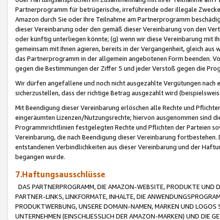
Partnerprogramm für betrügerische, irreführende oder illegale Zwecke
Amazon durch Sie oder Ihre Teilnahme am Partnerprogramm beschädig
dieser Vereinbarung oder den gemäß dieser Vereinbarung von den Vertr
oder künftig unterliegen könnte; (g) wenn wir diese Vereinbarung mit I
gemeinsam mit Ihnen agieren, bereits in der Vergangenheit, gleich aus
das Partnerprogramm in der allgemein angebotenen Form beenden. Vors
gegen die Bestimmungen der Ziffer 5 und jeder Verstoß gegen die Prog
Wir dürfen angefallene und noch nicht ausgezahlte Vergütungen nach 
sicherzustellen, dass der richtige Betrag ausgezahlt wird (beispielsw
Mit Beendigung dieser Vereinbarung erlöschen alle Rechte und Pflichte
eingeräumten Lizenzen/Nutzungsrechte; hiervon ausgenommen sind die in 
Programmrichtlinien festgelegten Rechte und Pflichten der Parteien sow
Vereinbarung, die nach Beendigung dieser Vereinbarung fortbestehen. D
entstandenen Verbindlichkeiten aus dieser Vereinbarung und der Haft
begangen wurde.
7.Haftungsausschlüsse
DAS PARTNERPROGRAMM, DIE AMAZON-WEBSITE, PRODUKTE UND DI
PARTNER-LINKS, LINKFORMATE, INHALTE, DIE ANWENDUNGSPROGR
PRODUKTWERBUNG, UNSERE DOMAIN-NAMEN, MARKEN UND LOGOS S
UNTERNEHMEN (EINSCHLIESSLICH DER AMAZON-MARKEN) UND DIE GE