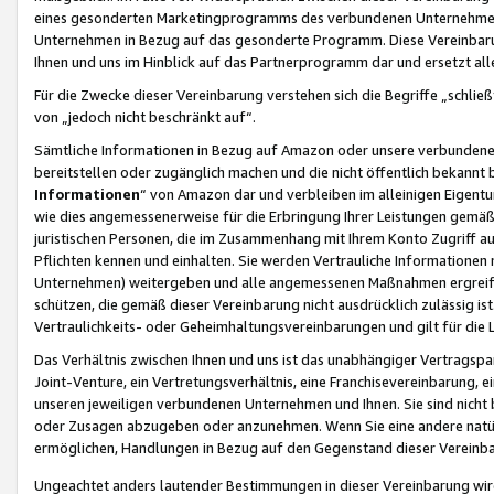
eines gesonderten Marketingprogramms des verbundenen Unternehmens
Unternehmen in Bezug auf das gesonderte Programm. Diese Vereinbarung
Ihnen und uns im Hinblick auf das Partnerprogramm dar und ersetzt al
Für die Zwecke dieser Vereinbarung verstehen sich die Begriffe „schließ
von „jedoch nicht beschränkt auf“.
Sämtliche Informationen in Bezug auf Amazon oder unsere verbunde
bereitstellen oder zugänglich machen und die nicht öffentlich bekannt bz
Informationen
“ von Amazon dar und verbleiben im alleinigen Eigent
wie dies angemessenerweise für die Erbringung Ihrer Leistungen gemäß d
juristischen Personen, die im Zusammenhang mit Ihrem Konto Zugriff au
Pflichten kennen und einhalten. Sie werden Vertrauliche Informationen 
Unternehmen) weitergeben und alle angemessenen Maßnahmen ergreifen
schützen, die gemäß dieser Vereinbarung nicht ausdrücklich zulässig is
Vertraulichkeits- oder Geheimhaltungsvereinbarungen und gilt für die
Das Verhältnis zwischen Ihnen und uns ist das unabhängiger Vertragspa
Joint-Venture, ein Vertretungsverhältnis, eine Franchisevereinbarung, 
unseren jeweiligen verbundenen Unternehmen und Ihnen. Sie sind ni
oder Zusagen abzugeben oder anzunehmen. Wenn Sie eine andere natürli
ermöglichen, Handlungen in Bezug auf den Gegenstand dieser Vereinbar
Ungeachtet anders lautender Bestimmungen in dieser Vereinbarung wird