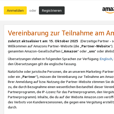
Anmelden
Registrieren
oder
Vereinbarung zur Teilnahme am 
zuletzt aktualisiert am
:
15. Oktober 2025
(Derzeitige Partner - 
Willkommen auf Amazons Partner-Website (die „
Partner-Website
“)
genannten Amazon-Gesellschaften („
Amazon
“ oder „
uns
“ oder ähnli
Übersetzungen stehen in folgenden Sprachen zur Verfügung :
Englisch
,
den Übersetzungen gilt die englische Fassung.
Natürliche oder juristische Personen, die an unserem Marketing-Partn
oder ein „
Partner
“), müssen die Vereinbarung zur Teilnahme am Ama
Ihrer Anmeldung auf bzw. Nutzung der Partner-Website stimmen Sie die
zu, die durch Bezugnahme einen wesentlichen Bestandteil dieser Verei
Partnerprogramm, die IP-Lizenz für das Partnerprogramm, den Vergütu
Partnerprogramm). Inhalte, die du auf der Website Amazon.com veröffe
des Verbots von Kundenrezensionen, die gegen eine Vergütung erstellt, 
durch.