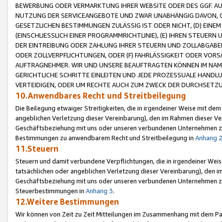
BEWERBUNG ODER VERMARKTUNG IHRER WEBSITE ODER DES GGF. AUF 
NUTZUNG DER SERVICEANGEBOTE UND ZWAR UNABHÄNGIG DAVON, O
GESETZLICHEN BESTIMMUNGEN ZULÄSSIG IST ODER NICHT, (D) EINE
(EINSCHLIESSLICH EINER PROGRAMMRICHTLINIE), (E) IHREN STEUER
DER EINTREIBUNG ODER ZAHLUNG IHRER STEUERN UND ZOLLABGAB
ODER ZOLLVERPFLICHTUNGEN, ODER (F) FAHRLÄSSIGKEIT ODER VORS
AUFTRAGNEHMER. WIR UND UNSERE BEAUFTRAGTEN KÖNNEN IM NAME
GERICHTLICHE SCHRITTE EINLEITEN UND JEDE PROZESSUALE HAND
VERTEIDIGEN, ODER UM RECHTE AUCH ZUM ZWECK DER DURCHSETZU
10.Anwendbares Recht und Streitbeilegung
Die Beilegung etwaiger Streitigkeiten, die in irgendeiner Weise mit de
angeblichen Verletzung dieser Vereinbarung), den im Rahmen dieser Ve
Geschäftsbeziehung mit uns oder unseren verbundenen Unternehmen zu
Bestimmungen zu anwendbarem Recht und Streitbeilegung in
Anhang 
11.Steuern
Steuern und damit verbundene Verpflichtungen, die in irgendeiner Wei
tatsächlichen oder angeblichen Verletzung dieser Vereinbarung), den 
Geschäftsbeziehung mit uns oder unseren verbundenen Unternehmen z
Steuerbestimmungen in
Anhang 3
.
12.Weitere Bestimmungen
Wir können von Zeit zu Zeit Mitteilungen im Zusammenhang mit dem Par