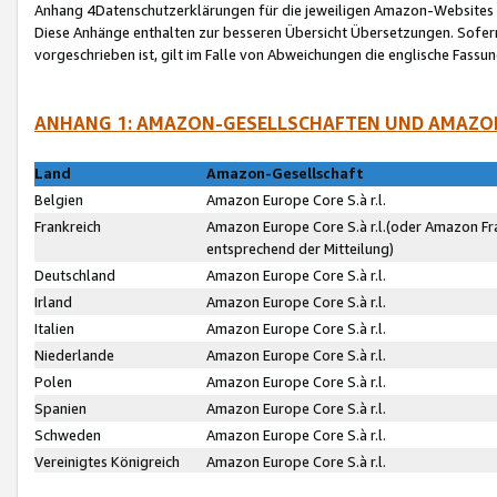
Anhang 4Datenschutzerklärungen für die jeweiligen Amazon-Websites
Diese Anhänge enthalten zur besseren Übersicht Übersetzungen. Sofe
vorgeschrieben ist, gilt im Falle von Abweichungen die englische Fass
ANHANG 1: AMAZON-GESELLSCHAFTEN UND AMAZO
Land
Amazon-Gesellschaft
Belgien
Amazon Europe Core S.à r.l.
Frankreich
Amazon Europe Core S.à r.l.(oder Amazon Fr
entsprechend der Mitteilung)
Deutschland
Amazon Europe Core S.à r.l.
Irland
Amazon Europe Core S.à r.l.
Italien
Amazon Europe Core S.à r.l.
Niederlande
Amazon Europe Core S.à r.l.
Polen
Amazon Europe Core S.à r.l.
Spanien
Amazon Europe Core S.à r.l.
Schweden
Amazon Europe Core S.à r.l.
Vereinigtes Königreich
Amazon Europe Core S.à r.l.