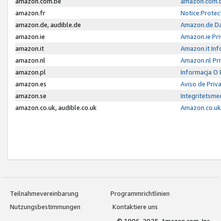
amazon.com.be
amazon.com.b
amazon.fr
Notice:Protec
amazon.de, audible.de
Amazon.de Da
amazon.ie
Amazon.ie Pri
amazon.it
Amazon.it Inf
amazon.nl
Amazon.nl Pri
amazon.pl
Informacja O
amazon.es
Aviso de Priv
amazon.se
Integritetsm
amazon.co.uk, audible.co.uk
Amazon.co.uk 
Teilnahmevereinbarung
Programmrichtlinien
Nutzungsbestimmungen
Kontaktiere uns