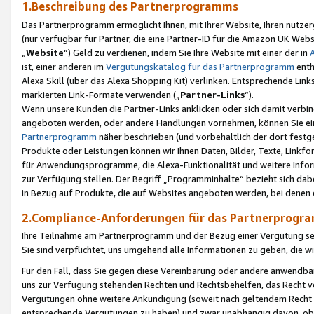
1.Beschreibung des Partnerprogramms
Das Partnerprogramm ermöglicht Ihnen, mit Ihrer Website, Ihren nutzer
(nur verfügbar für Partner, die eine Partner-ID für die Amazon UK We
„
Website
“) Geld zu verdienen, indem Sie Ihre Website mit einer der in
ist, einer anderen im
Vergütungskatalog für das Partnerprogramm
enth
Alexa Skill (über das Alexa Shopping Kit) verlinken. Entsprechende Lin
markierten Link-Formate verwenden („
Partner-Links
“).
Wenn unsere Kunden die Partner-Links anklicken oder sich damit verbi
angeboten werden, oder andere Handlungen vornehmen, können Sie eine
Partnerprogramm
näher beschrieben (und vorbehaltlich der dort festg
Produkte oder Leistungen können wir Ihnen Daten, Bilder, Texte, Linkfo
für Anwendungsprogramme, die Alexa-Funktionalität und weitere Inf
zur Verfügung stellen. Der Begriff „Programminhalte“ bezieht sich dabe
in Bezug auf Produkte, die auf Websites angeboten werden, bei denen 
2.Compliance-Anforderungen für das Partnerprog
Ihre Teilnahme am Partnerprogramm und der Bezug einer Vergütung setz
Sie sind verpflichtet, uns umgehend alle Informationen zu geben, die w
Für den Fall, dass Sie gegen diese Vereinbarung oder andere anwendba
uns zur Verfügung stehenden Rechten und Rechtsbehelfen, das Recht vo
Vergütungen ohne weitere Ankündigung (soweit nach geltendem Recht z
entsprechende Vergütungen zu haben) und zwar unabhängig davon, ob 