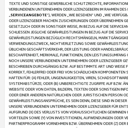
TEXTE UND SONSTIGE GEWERBLICHE SCHUTZRECHTE, INFORMATIONE
VERBUNDENEN UNTERNEHMEN ODER LIZENZGEBERN IM RAHMEN DES
„
SERVICEANGEBOTE
“), WERDEN „WIE BESEHEN“ UND „WIE VERFÜ
ODER LIZENZGEBER MACHEN ZUSICHERUNGEN ODER ÜBERNEHMEN GEW
GESETZLICH ODER IN SONSTIGER WEISE, IN BEZUG AUF DIE SERVI
SCHLIESSEN JEGLICHE GEWÄHRLEISTUNGEN IN BEZUG AUF DIE SERVI
GEWÄHRLEISTUNGEN BEZÜGLICH RECHTSMÄNGELN, MARKTGÄNGIGKEIT
VERWENDUNGSZWECK, NICHTVERLETZUNG SOWIE GEWÄHRLEISTUNGEN 
ÜBLICHEN GESCHÄFTSVERKEHR, DER LEISTUNG ODER HANDELSBRÄUCH
BESCHAFFENHEIT, MERKMALE, FUNKTIONEN, DEN LEISTUNGSUMFANG 
NOCH UNSERE VERBUNDENEN UNTERNEHMEN ODER LIZENZGEBER GEWÄ
BESCHRIEBEN DURCHGÄNGIG BZW. AUF BESTIMMTE ART UND WEISE
KORREKT, FEHLERFREI ODER FREI VON SCHÄDLICHEN KOMPONENTEN
HAFTEN FÜR: (A) FEHLER, UNGENAUIGKEITEN, VIREN, SCHADSOFTW
SYSTEMABSTÜRZE; ODER (B) UNBERECHTIGTE ZUGRIFFE AUF BZW. 
WEBSITE ODER VON DATEN, BILDERN, TEXTEN ODER SONSTIGEN INF
ODER EINER ANDEREN NATÜRLICHEN ODER JURISTISCHEN PERSON OD
GEWÄHRLEISTUNGSANSPRÜCHE, ES SEIN DENN, DIESE SIND IN DIES
UNSERE VERBUNDENEN UNTERNEHMEN ODER LIZENZGEBER FÜR EN
AUFGRUND (X) DES VERLUSTS VON VORAUSSICHTLICHEN GEWINNEN
VORTEILEN SOWIE (Y) VON INVESTITIONEN, AUFWENDUNGEN ODER VE
PARTNERPROGRAMM VORNEHMEN BZW. ÜBERNEHMEN ODER (Z) DER 