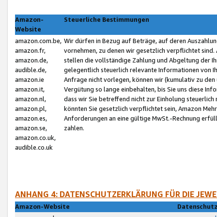
Amazon-
Steuerliche Bestimmungen
Website
amazon.com.be,
Wir dürfen in Bezug auf Beträge, auf deren Auszahlun
amazon.fr,
vornehmen, zu denen wir gesetzlich verpflichtet sind
amazon.de,
stellen die vollständige Zahlung und Abgeltung der 
audible.de,
gelegentlich steuerlich relevante Informationen von I
amazon.ie
Anfrage nicht vorlegen, können wir (kumulativ zu de
amazon.it,
Vergütung so lange einbehalten, bis Sie uns diese Inf
amazon.nl,
dass wir Sie betreffend nicht zur Einholung steuerlich 
amazon.pl,
könnten Sie gesetzlich verpflichtet sein, Amazon Meh
amazon.es,
Anforderungen an eine gültige MwSt.-Rechnung erfüllt
amazon.se,
zahlen.
amazon.co.uk,
audible.co.uk
ANHANG 4: DATENSCHUTZERKLÄRUNG FÜR DIE JEWE
Amazon-Website
Datenschutz