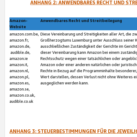
ANHANG 2: ANWENDBARES RECHT UND STRE
Amazon-
Anwendbares Recht und Streitbeilegung
Website
amazon.com.be,
Diese Vereinbarung und Streitigkeiten aller Art, die 
amazon.fr,
Großherzogtums Luxemburg unter Ausschluss seiner Kol
amazon.de,
ausschließlichen Zuständigkeit der Gerichte im Geri
audible.de,
dieser Vereinbarung kann Amazon bei einem zuständig
amazon.ie
Rechtsschutz wegen einer tatsächlichen oder angebli
amazon.it,
Amazon oder einer anderen natürlichen oder juristisc
amazon.nl,
Rechte in Bezug auf die Programminhalte besonderer,
amazon.pl,
Wert darstellen, dessen Verlust nicht ohne Weiteres e
amazon.es,
ausgeglichen werden kann.
amazon.se,
amazon.co.uk,
audible.co.uk
ANHANG 3: STEUERBESTIMMUNGEN FÜR DIE JEWEIL