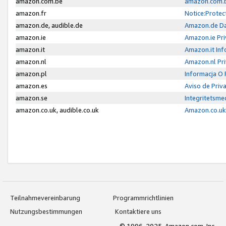
amazon.com.be
amazon.com.b
amazon.fr
Notice:Protec
amazon.de, audible.de
Amazon.de Da
amazon.ie
Amazon.ie Pri
amazon.it
Amazon.it Inf
amazon.nl
Amazon.nl Pri
amazon.pl
Informacja O
amazon.es
Aviso de Priv
amazon.se
Integritetsm
amazon.co.uk, audible.co.uk
Amazon.co.uk 
Teilnahmevereinbarung
Programmrichtlinien
Nutzungsbestimmungen
Kontaktiere uns