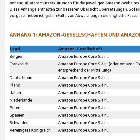
Anhang 4Datenschutzerklärungen für die jeweiligen Amazon-Websites
Diese Anhänge enthalten zur besseren Übersicht Übersetzungen. Sofe
vorgeschrieben ist, gilt im Falle von Abweichungen die englische Fass
ANHANG 1: AMAZON-GESELLSCHAFTEN UND AMAZO
Land
Amazon-Gesellschaft
Belgien
Amazon Europe Core S.à r.l.
Frankreich
Amazon Europe Core S.à r.l.(oder Amazon Fr
entsprechend der Mitteilung)
Deutschland
Amazon Europe Core S.à r.l.
Irland
Amazon Europe Core S.à r.l.
Italien
Amazon Europe Core S.à r.l.
Niederlande
Amazon Europe Core S.à r.l.
Polen
Amazon Europe Core S.à r.l.
Spanien
Amazon Europe Core S.à r.l.
Schweden
Amazon Europe Core S.à r.l.
Vereinigtes Königreich
Amazon Europe Core S.à r.l.