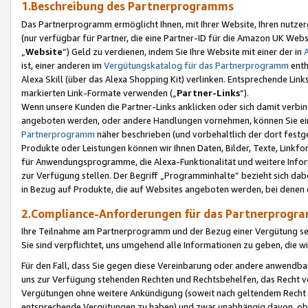
1.Beschreibung des Partnerprogramms
Das Partnerprogramm ermöglicht Ihnen, mit Ihrer Website, Ihren nutzer
(nur verfügbar für Partner, die eine Partner-ID für die Amazon UK We
„
Website
“) Geld zu verdienen, indem Sie Ihre Website mit einer der in
ist, einer anderen im
Vergütungskatalog für das Partnerprogramm
enth
Alexa Skill (über das Alexa Shopping Kit) verlinken. Entsprechende Lin
markierten Link-Formate verwenden („
Partner-Links
“).
Wenn unsere Kunden die Partner-Links anklicken oder sich damit verbi
angeboten werden, oder andere Handlungen vornehmen, können Sie eine
Partnerprogramm
näher beschrieben (und vorbehaltlich der dort festg
Produkte oder Leistungen können wir Ihnen Daten, Bilder, Texte, Linkfo
für Anwendungsprogramme, die Alexa-Funktionalität und weitere Inf
zur Verfügung stellen. Der Begriff „Programminhalte“ bezieht sich dabe
in Bezug auf Produkte, die auf Websites angeboten werden, bei denen 
2.Compliance-Anforderungen für das Partnerprog
Ihre Teilnahme am Partnerprogramm und der Bezug einer Vergütung setz
Sie sind verpflichtet, uns umgehend alle Informationen zu geben, die w
Für den Fall, dass Sie gegen diese Vereinbarung oder andere anwendba
uns zur Verfügung stehenden Rechten und Rechtsbehelfen, das Recht vo
Vergütungen ohne weitere Ankündigung (soweit nach geltendem Recht z
entsprechende Vergütungen zu haben) und zwar unabhängig davon, ob 