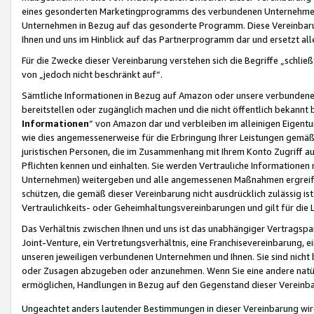
eines gesonderten Marketingprogramms des verbundenen Unternehmens
Unternehmen in Bezug auf das gesonderte Programm. Diese Vereinbarung
Ihnen und uns im Hinblick auf das Partnerprogramm dar und ersetzt al
Für die Zwecke dieser Vereinbarung verstehen sich die Begriffe „schließ
von „jedoch nicht beschränkt auf“.
Sämtliche Informationen in Bezug auf Amazon oder unsere verbunde
bereitstellen oder zugänglich machen und die nicht öffentlich bekannt bz
Informationen
“ von Amazon dar und verbleiben im alleinigen Eigent
wie dies angemessenerweise für die Erbringung Ihrer Leistungen gemäß d
juristischen Personen, die im Zusammenhang mit Ihrem Konto Zugriff au
Pflichten kennen und einhalten. Sie werden Vertrauliche Informationen 
Unternehmen) weitergeben und alle angemessenen Maßnahmen ergreifen
schützen, die gemäß dieser Vereinbarung nicht ausdrücklich zulässig is
Vertraulichkeits- oder Geheimhaltungsvereinbarungen und gilt für die
Das Verhältnis zwischen Ihnen und uns ist das unabhängiger Vertragspa
Joint-Venture, ein Vertretungsverhältnis, eine Franchisevereinbarung, 
unseren jeweiligen verbundenen Unternehmen und Ihnen. Sie sind ni
oder Zusagen abzugeben oder anzunehmen. Wenn Sie eine andere natürli
ermöglichen, Handlungen in Bezug auf den Gegenstand dieser Vereinbar
Ungeachtet anders lautender Bestimmungen in dieser Vereinbarung wird