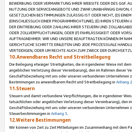
BEWERBUNG ODER VERMARKTUNG IHRER WEBSITE ODER DES GGF. AUF 
NUTZUNG DER SERVICEANGEBOTE UND ZWAR UNABHÄNGIG DAVON, O
GESETZLICHEN BESTIMMUNGEN ZULÄSSIG IST ODER NICHT, (D) EINE
(EINSCHLIESSLICH EINER PROGRAMMRICHTLINIE), (E) IHREN STEUER
DER EINTREIBUNG ODER ZAHLUNG IHRER STEUERN UND ZOLLABGAB
ODER ZOLLVERPFLICHTUNGEN, ODER (F) FAHRLÄSSIGKEIT ODER VORS
AUFTRAGNEHMER. WIR UND UNSERE BEAUFTRAGTEN KÖNNEN IM NAME
GERICHTLICHE SCHRITTE EINLEITEN UND JEDE PROZESSUALE HAND
VERTEIDIGEN, ODER UM RECHTE AUCH ZUM ZWECK DER DURCHSETZU
10.Anwendbares Recht und Streitbeilegung
Die Beilegung etwaiger Streitigkeiten, die in irgendeiner Weise mit de
angeblichen Verletzung dieser Vereinbarung), den im Rahmen dieser Ve
Geschäftsbeziehung mit uns oder unseren verbundenen Unternehmen zu
Bestimmungen zu anwendbarem Recht und Streitbeilegung in
Anhang 
11.Steuern
Steuern und damit verbundene Verpflichtungen, die in irgendeiner Wei
tatsächlichen oder angeblichen Verletzung dieser Vereinbarung), den 
Geschäftsbeziehung mit uns oder unseren verbundenen Unternehmen z
Steuerbestimmungen in
Anhang 3
.
12.Weitere Bestimmungen
Wir können von Zeit zu Zeit Mitteilungen im Zusammenhang mit dem Par