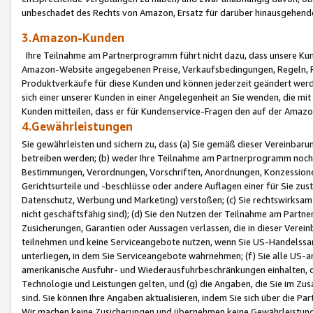
unbeschadet des Rechts von Amazon, Ersatz für darüber hinausgehen
3.Amazon-Kunden
Ihre Teilnahme am Partnerprogramm führt nicht dazu, dass unsere Kun
Amazon-Website angegebenen Preise, Verkaufsbedingungen, Regeln, Ri
Produktverkäufe für diese Kunden und können jederzeit geändert werde
sich einer unserer Kunden in einer Angelegenheit an Sie wenden, die 
Kunden mitteilen, dass er für Kundenservice-Fragen den auf der Ama
4.Gewährleistungen
Sie gewährleisten und sichern zu, dass (a) Sie gemäß dieser Vereinba
betreiben werden; (b) weder Ihre Teilnahme am Partnerprogramm noch d
Bestimmungen, Verordnungen, Vorschriften, Anordnungen, Konzessionen,
Gerichtsurteile und -beschlüsse oder andere Auflagen einer für Sie zu
Datenschutz, Werbung und Marketing) verstoßen; (c) Sie rechtswirksam 
nicht geschäftsfähig sind); (d) Sie den Nutzen der Teilnahme am Partne
Zusicherungen, Garantien oder Aussagen verlassen, die in dieser Verein
teilnehmen und keine Serviceangebote nutzen, wenn Sie US-Handelssa
unterliegen, in dem Sie Serviceangebote wahrnehmen; (f) Sie alle US
amerikanische Ausfuhr- und Wiederausfuhrbeschränkungen einhalten, 
Technologie und Leistungen gelten, und (g) die Angaben, die Sie im 
sind. Sie können Ihre Angaben aktualisieren, indem Sie sich über die 
Wir machen keine Zusicherungen und übernehmen keine Gewährleistun