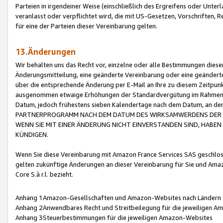
Parteien in irgendeiner Weise (einschließlich des Ergreifens oder Unt
veranlasst oder verpflichtet wird, die mit US-Gesetzen, Vorschriften,
für eine der Parteien dieser Vereinbarung gelten.
13.Änderungen
Wir behalten uns das Recht vor, einzelne oder alle Bestimmungen diese
Änderungsmitteilung, eine geänderte Vereinbarung oder eine geänderte 
über die entsprechende Änderung per E-Mail an Ihre zu diesem Zeitpun
ausgenommen etwaige Erhöhungen der Standardvergütung im Rahmen
Datum, jedoch frühestens sieben Kalendertage nach dem Datum, an de
PARTNERPROGRAMM NACH DEM DATUM DES WIRKSAMWERDENS DER Ä
WENN SIE MIT EINER ÄNDERUNG NICHT EINVERSTANDEN SIND, HABEN S
KÜNDIGEN.
Wenn Sie diese Vereinbarung mit Amazon France Services SAS geschlo
gelten zukünftige Änderungen an dieser Vereinbarung für Sie und Ama
Core S.à r.l. bezieht.
Anhang 1Amazon-Gesellschaften und Amazon-Websites nach Ländern
Anhang 2Anwendbares Recht und Streitbeilegung für die jeweiligen 
Anhang 3Steuerbestimmungen für die jeweiligen Amazon-Websites