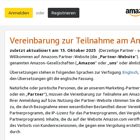
Anmelden
Registrieren
oder
Vereinbarung zur Teilnahme am 
zuletzt aktualisiert am
:
15. Oktober 2025
(Derzeitige Partner - 
Willkommen auf Amazons Partner-Website (die „
Partner-Website
“)
genannten Amazon-Gesellschaften („
Amazon
“ oder „
uns
“ oder ähnli
Übersetzungen stehen in folgenden Sprachen zur Verfügung :
Englisch
,
den Übersetzungen gilt die englische Fassung.
Natürliche oder juristische Personen, die an unserem Marketing-Partn
oder ein „
Partner
“), müssen die Vereinbarung zur Teilnahme am Ama
Ihrer Anmeldung auf bzw. Nutzung der Partner-Website stimmen Sie die
zu, die durch Bezugnahme einen wesentlichen Bestandteil dieser Verei
Partnerprogramm, die IP-Lizenz für das Partnerprogramm, den Vergütu
Partnerprogramm). Inhalte, die du auf der Website Amazon.com veröffe
des Verbots von Kundenrezensionen, die gegen eine Vergütung erstellt, 
durch.