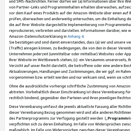
und SMS-Nachrichten. Ferner dürfen wir (a) Informationen über Ihre We
von Partner-Links und Programminhalten erhalten überwachen, aufzei
vor dem Kauf eines Produkts auf der Amazon-Website über einen auf Ih
prüfen, überwachen und anderweitig untersuchen, um die Einhaltung dies
die auf Ihrer Website dargestellte Implementierung von Programminhalt
reproduzieren, verbreiten und darstellen. Informationen darüber, wie w
Amazon-Datenschutzerklärung in
Anhang 4
.
Sie bestätigen und sind damit einverstanden, dass (a) wir und unsere 
(Traffic) anregen können, zu Bedingungen, die von den in dieser Vere
Unternehmen jederzeit (unmittelbar oder mittelbar) Websites oder Appl
Ihrer Website im Wettbewerb stehen, (c) ein Versäumnis unsererseits, I
Verzicht auf unser Recht darstellt, die betroffene oder eine andere B
Aktualisierungen, Handlungen und Zustimmungen, die wir ggf. im Rahme
vorgenommen bzw. erteilt werden und nur wirksam sind, wenn sie schri
Ohne die ausdrückliche vorherige schriftliche Zustimmung von Amazon
abtreten. Vorbehaltlich dieser Einschränkung ist diese Vereinbarung f
rechtlich bindend, gegenüber den Parteien und ihren jeweiligen Rech
Diese Vereinbarung umfasst die jeweils aktuellste Fassung aller Richtli
dieser Vereinbarung Bezug genommen wird und alle anderen Richtlinie
des Partnerprogramms zur Verfügung gestellt werden („
Programmric
verpflichten sich zu deren Einhaltung. Im Falle von Widersprüchen zwi
maßgeblich. Im Falle von Widersprüchen zwischen dieser Vereinbarun