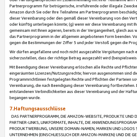
Partnerprogramm für betrügerische, irreführende oder illegale Zwecke
Amazon durch Sie oder Ihre Teilnahme am Partnerprogramm beschädig
dieser Vereinbarung oder den gemäß dieser Vereinbarung von den Vertr
oder künftig unterliegen könnte; (g) wenn wir diese Vereinbarung mit I
gemeinsam mit Ihnen agieren, bereits in der Vergangenheit, gleich aus
das Partnerprogramm in der allgemein angebotenen Form beenden. Vors
gegen die Bestimmungen der Ziffer 5 und jeder Verstoß gegen die Prog
Wir dürfen angefallene und noch nicht ausgezahlte Vergütungen nach 
sicherzustellen, dass der richtige Betrag ausgezahlt wird (beispielsw
Mit Beendigung dieser Vereinbarung erlöschen alle Rechte und Pflichte
eingeräumten Lizenzen/Nutzungsrechte; hiervon ausgenommen sind die in 
Programmrichtlinien festgelegten Rechte und Pflichten der Parteien sow
Vereinbarung, die nach Beendigung dieser Vereinbarung fortbestehen. D
entstandenen Verbindlichkeiten aus dieser Vereinbarung und der Haft
begangen wurde.
7.Haftungsausschlüsse
DAS PARTNERPROGRAMM, DIE AMAZON-WEBSITE, PRODUKTE UND DI
PARTNER-LINKS, LINKFORMATE, INHALTE, DIE ANWENDUNGSPROGR
PRODUKTWERBUNG, UNSERE DOMAIN-NAMEN, MARKEN UND LOGOS S
UNTERNEHMEN (EINSCHLIESSLICH DER AMAZON-MARKEN) UND DIE GE