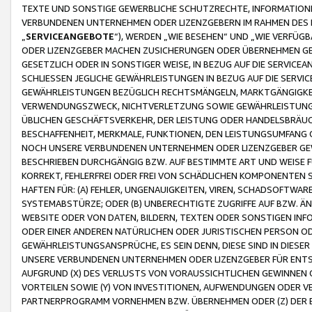
TEXTE UND SONSTIGE GEWERBLICHE SCHUTZRECHTE, INFORMATIONE
VERBUNDENEN UNTERNEHMEN ODER LIZENZGEBERN IM RAHMEN DES
„
SERVICEANGEBOTE
“), WERDEN „WIE BESEHEN“ UND „WIE VERFÜ
ODER LIZENZGEBER MACHEN ZUSICHERUNGEN ODER ÜBERNEHMEN GEW
GESETZLICH ODER IN SONSTIGER WEISE, IN BEZUG AUF DIE SERVI
SCHLIESSEN JEGLICHE GEWÄHRLEISTUNGEN IN BEZUG AUF DIE SERVI
GEWÄHRLEISTUNGEN BEZÜGLICH RECHTSMÄNGELN, MARKTGÄNGIGKEIT
VERWENDUNGSZWECK, NICHTVERLETZUNG SOWIE GEWÄHRLEISTUNGEN 
ÜBLICHEN GESCHÄFTSVERKEHR, DER LEISTUNG ODER HANDELSBRÄUCH
BESCHAFFENHEIT, MERKMALE, FUNKTIONEN, DEN LEISTUNGSUMFANG 
NOCH UNSERE VERBUNDENEN UNTERNEHMEN ODER LIZENZGEBER GEWÄ
BESCHRIEBEN DURCHGÄNGIG BZW. AUF BESTIMMTE ART UND WEISE
KORREKT, FEHLERFREI ODER FREI VON SCHÄDLICHEN KOMPONENTEN
HAFTEN FÜR: (A) FEHLER, UNGENAUIGKEITEN, VIREN, SCHADSOFTW
SYSTEMABSTÜRZE; ODER (B) UNBERECHTIGTE ZUGRIFFE AUF BZW. 
WEBSITE ODER VON DATEN, BILDERN, TEXTEN ODER SONSTIGEN INF
ODER EINER ANDEREN NATÜRLICHEN ODER JURISTISCHEN PERSON OD
GEWÄHRLEISTUNGSANSPRÜCHE, ES SEIN DENN, DIESE SIND IN DIES
UNSERE VERBUNDENEN UNTERNEHMEN ODER LIZENZGEBER FÜR EN
AUFGRUND (X) DES VERLUSTS VON VORAUSSICHTLICHEN GEWINNEN
VORTEILEN SOWIE (Y) VON INVESTITIONEN, AUFWENDUNGEN ODER VE
PARTNERPROGRAMM VORNEHMEN BZW. ÜBERNEHMEN ODER (Z) DER 