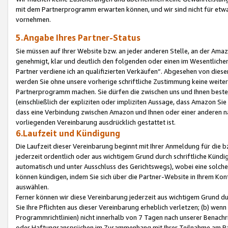
mit dem Partnerprogramm erwarten können, und wir sind nicht für etwa
vornehmen.
5.Angabe Ihres Partner-Status
Sie müssen auf Ihrer Website bzw. an jeder anderen Stelle, an der Am
genehmigt, klar und deutlich den folgenden oder einen im Wesentlichen
Partner verdiene ich an qualifizierten Verkäufen“. Abgesehen von die
werden Sie ohne unsere vorherige schriftliche Zustimmung keine weite
Partnerprogramm machen. Sie dürfen die zwischen uns und Ihnen best
(einschließlich der expliziten oder impliziten Aussage, dass Amazon Si
dass eine Verbindung zwischen Amazon und Ihnen oder einer anderen natü
vorliegenden Vereinbarung ausdrücklich gestattet ist.
6.Laufzeit und Kündigung
Die Laufzeit dieser Vereinbarung beginnt mit Ihrer Anmeldung für die 
jederzeit ordentlich oder aus wichtigem Grund durch schriftliche Kündi
automatisch und unter Ausschluss des Gerichtswegs), wobei eine solch
können kündigen, indem Sie sich über die Partner-Website in Ihrem Ko
auswählen.
Ferner können wir diese Vereinbarung jederzeit aus wichtigem Grund dur
Sie Ihre Pflichten aus dieser Vereinbarung erheblich verletzen; (b) wen
Programmrichtlinien) nicht innerhalb von 7 Tagen nach unserer Benachr
oder Haftungsansprüchen im Zusammenhang mit Ihrer Teilnahme am Pa