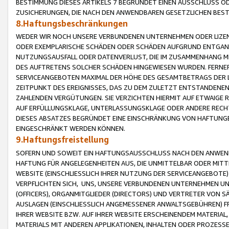
BESTIMMUNG DIESES ARTIKELS 7 BEGRÜNDET EINEN AUSSCHLUSS 
ZUSICHERUNGEN, DIE NACH DEN ANWENDBAREN GESETZLICHEN BE
8.Haftungsbeschränkungen
WEDER WIR NOCH UNSERE VERBUNDENEN UNTERNEHMEN ODER LIZEN
ODER EXEMPLARISCHE SCHÄDEN ODER SCHÄDEN AUFGRUND ENTGANG
NUTZUNGSAUSFALL ODER DATENVERLUST, DIE IM ZUSAMMENHANG MI
DES AUFTRETENS SOLCHER SCHÄDEN HINGEWIESEN WURDEN. FERN
SERVICEANGEBOTEN MAXIMAL DER HÖHE DES GESAMTBETRAGS DER 
ZEITPUNKT DES EREIGNISSES, DAS ZU DEM ZULETZT ENTSTANDENE
ZAHLENDEN VERGÜTUNGEN. SIE VERZICHTEN HIERMIT AUF ETWAIGE 
AUF ERFÜLLUNGSKLAGE, UNTERLASSUNGSKLAGE ODER ANDERE RECHT
DIESES ABSATZES BEGRÜNDET EINE EINSCHRÄNKUNG VON HAFTUNG
EINGESCHRÄNKT WERDEN KÖNNEN.
9.Haftungsfreistellung
SOFERN UND SOWEIT EIN HAFTUNGSAUSSCHLUSS NACH DEN ANWENDB
HAFTUNG FÜR ANGELEGENHEITEN AUS, DIE UNMITTELBAR ODER MITT
WEBSITE (EINSCHLIESSLICH IHRER NUTZUNG DER SERVICEANGEBOTE)
VERPFLICHTEN SICH, UNS, UNSERE VERBUNDENEN UNTERNEHMEN UN
(OFFICERS), ORGANMITGLIEDER (DIRECTORS) UND VERTRETER VON 
AUSLAGEN (EINSCHLIESSLICH ANGEMESSENER ANWALTSGEBÜHREN) FR
IHRER WEBSITE BZW. AUF IHRER WEBSITE ERSCHEINENDEM MATERIAL
MATERIALS MIT ANDEREN APPLIKATIONEN, INHALTEN ODER PROZESSE