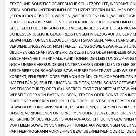
TEXTE UND SONSTIGE GEWERBLICHE SCHUTZRECHTE, INFORMATIONE
VERBUNDENEN UNTERNEHMEN ODER LIZENZGEBERN IM RAHMEN DES
„
SERVICEANGEBOTE
“), WERDEN „WIE BESEHEN“ UND „WIE VERFÜ
ODER LIZENZGEBER MACHEN ZUSICHERUNGEN ODER ÜBERNEHMEN GEW
GESETZLICH ODER IN SONSTIGER WEISE, IN BEZUG AUF DIE SERVI
SCHLIESSEN JEGLICHE GEWÄHRLEISTUNGEN IN BEZUG AUF DIE SERVI
GEWÄHRLEISTUNGEN BEZÜGLICH RECHTSMÄNGELN, MARKTGÄNGIGKEIT
VERWENDUNGSZWECK, NICHTVERLETZUNG SOWIE GEWÄHRLEISTUNGEN 
ÜBLICHEN GESCHÄFTSVERKEHR, DER LEISTUNG ODER HANDELSBRÄUCH
BESCHAFFENHEIT, MERKMALE, FUNKTIONEN, DEN LEISTUNGSUMFANG 
NOCH UNSERE VERBUNDENEN UNTERNEHMEN ODER LIZENZGEBER GEWÄ
BESCHRIEBEN DURCHGÄNGIG BZW. AUF BESTIMMTE ART UND WEISE
KORREKT, FEHLERFREI ODER FREI VON SCHÄDLICHEN KOMPONENTEN
HAFTEN FÜR: (A) FEHLER, UNGENAUIGKEITEN, VIREN, SCHADSOFTW
SYSTEMABSTÜRZE; ODER (B) UNBERECHTIGTE ZUGRIFFE AUF BZW. 
WEBSITE ODER VON DATEN, BILDERN, TEXTEN ODER SONSTIGEN INF
ODER EINER ANDEREN NATÜRLICHEN ODER JURISTISCHEN PERSON OD
GEWÄHRLEISTUNGSANSPRÜCHE, ES SEIN DENN, DIESE SIND IN DIES
UNSERE VERBUNDENEN UNTERNEHMEN ODER LIZENZGEBER FÜR EN
AUFGRUND (X) DES VERLUSTS VON VORAUSSICHTLICHEN GEWINNEN
VORTEILEN SOWIE (Y) VON INVESTITIONEN, AUFWENDUNGEN ODER VE
PARTNERPROGRAMM VORNEHMEN BZW. ÜBERNEHMEN ODER (Z) DER 