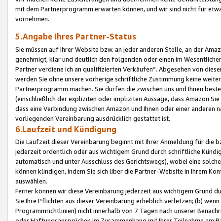
mit dem Partnerprogramm erwarten können, und wir sind nicht für etwa
vornehmen.
5.Angabe Ihres Partner-Status
Sie müssen auf Ihrer Website bzw. an jeder anderen Stelle, an der Am
genehmigt, klar und deutlich den folgenden oder einen im Wesentlichen
Partner verdiene ich an qualifizierten Verkäufen“. Abgesehen von die
werden Sie ohne unsere vorherige schriftliche Zustimmung keine weite
Partnerprogramm machen. Sie dürfen die zwischen uns und Ihnen best
(einschließlich der expliziten oder impliziten Aussage, dass Amazon Si
dass eine Verbindung zwischen Amazon und Ihnen oder einer anderen natü
vorliegenden Vereinbarung ausdrücklich gestattet ist.
6.Laufzeit und Kündigung
Die Laufzeit dieser Vereinbarung beginnt mit Ihrer Anmeldung für die 
jederzeit ordentlich oder aus wichtigem Grund durch schriftliche Kündi
automatisch und unter Ausschluss des Gerichtswegs), wobei eine solch
können kündigen, indem Sie sich über die Partner-Website in Ihrem Ko
auswählen.
Ferner können wir diese Vereinbarung jederzeit aus wichtigem Grund dur
Sie Ihre Pflichten aus dieser Vereinbarung erheblich verletzen; (b) wen
Programmrichtlinien) nicht innerhalb von 7 Tagen nach unserer Benachr
oder Haftungsansprüchen im Zusammenhang mit Ihrer Teilnahme am Pa