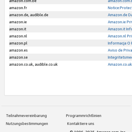
amazon.com.be
amazon.com.b
amazon.fr
Notice:Protec
amazon.de, audible.de
Amazon.de Da
amazon.ie
Amazon.ie Pri
amazon.it
Amazon.it Inf
amazon.nl
Amazon.nl Pri
amazon.pl
Informacja O
amazon.es
Aviso de Priv
amazon.se
Integritetsm
amazon.co.uk, audible.co.uk
Amazon.co.uk 
Teilnahmevereinbarung
Programmrichtlinien
Nutzungsbestimmungen
Kontaktiere uns