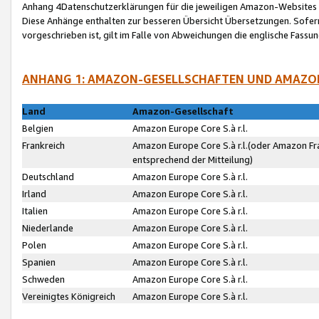
Anhang 4Datenschutzerklärungen für die jeweiligen Amazon-Websites
Diese Anhänge enthalten zur besseren Übersicht Übersetzungen. Sofe
vorgeschrieben ist, gilt im Falle von Abweichungen die englische Fass
ANHANG 1: AMAZON-GESELLSCHAFTEN UND AMAZO
Land
Amazon-Gesellschaft
Belgien
Amazon Europe Core S.à r.l.
Frankreich
Amazon Europe Core S.à r.l.(oder Amazon Fr
entsprechend der Mitteilung)
Deutschland
Amazon Europe Core S.à r.l.
Irland
Amazon Europe Core S.à r.l.
Italien
Amazon Europe Core S.à r.l.
Niederlande
Amazon Europe Core S.à r.l.
Polen
Amazon Europe Core S.à r.l.
Spanien
Amazon Europe Core S.à r.l.
Schweden
Amazon Europe Core S.à r.l.
Vereinigtes Königreich
Amazon Europe Core S.à r.l.