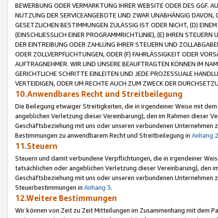
BEWERBUNG ODER VERMARKTUNG IHRER WEBSITE ODER DES GGF. AUF 
NUTZUNG DER SERVICEANGEBOTE UND ZWAR UNABHÄNGIG DAVON, O
GESETZLICHEN BESTIMMUNGEN ZULÄSSIG IST ODER NICHT, (D) EINE
(EINSCHLIESSLICH EINER PROGRAMMRICHTLINIE), (E) IHREN STEUER
DER EINTREIBUNG ODER ZAHLUNG IHRER STEUERN UND ZOLLABGAB
ODER ZOLLVERPFLICHTUNGEN, ODER (F) FAHRLÄSSIGKEIT ODER VORS
AUFTRAGNEHMER. WIR UND UNSERE BEAUFTRAGTEN KÖNNEN IM NAME
GERICHTLICHE SCHRITTE EINLEITEN UND JEDE PROZESSUALE HAND
VERTEIDIGEN, ODER UM RECHTE AUCH ZUM ZWECK DER DURCHSETZU
10.Anwendbares Recht und Streitbeilegung
Die Beilegung etwaiger Streitigkeiten, die in irgendeiner Weise mit de
angeblichen Verletzung dieser Vereinbarung), den im Rahmen dieser Ve
Geschäftsbeziehung mit uns oder unseren verbundenen Unternehmen zu
Bestimmungen zu anwendbarem Recht und Streitbeilegung in
Anhang 
11.Steuern
Steuern und damit verbundene Verpflichtungen, die in irgendeiner Wei
tatsächlichen oder angeblichen Verletzung dieser Vereinbarung), den 
Geschäftsbeziehung mit uns oder unseren verbundenen Unternehmen z
Steuerbestimmungen in
Anhang 3
.
12.Weitere Bestimmungen
Wir können von Zeit zu Zeit Mitteilungen im Zusammenhang mit dem Par