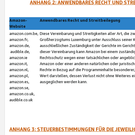
ANHANG 2: ANWENDBARES RECHT UND STRE
Amazon-
Anwendbares Recht und Streitbeilegung
Website
amazon.com.be,
Diese Vereinbarung und Streitigkeiten aller Art, die 
amazon.fr,
Großherzogtums Luxemburg unter Ausschluss seiner Kol
amazon.de,
ausschließlichen Zuständigkeit der Gerichte im Geri
audible.de,
dieser Vereinbarung kann Amazon bei einem zuständig
amazon.ie
Rechtsschutz wegen einer tatsächlichen oder angebli
amazon.it,
Amazon oder einer anderen natürlichen oder juristisc
amazon.nl,
Rechte in Bezug auf die Programminhalte besonderer,
amazon.pl,
Wert darstellen, dessen Verlust nicht ohne Weiteres e
amazon.es,
ausgeglichen werden kann.
amazon.se,
amazon.co.uk,
audible.co.uk
ANHANG 3: STEUERBESTIMMUNGEN FÜR DIE JEWEIL