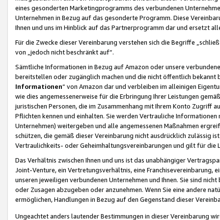
eines gesonderten Marketingprogramms des verbundenen Unternehmens
Unternehmen in Bezug auf das gesonderte Programm. Diese Vereinbarung
Ihnen und uns im Hinblick auf das Partnerprogramm dar und ersetzt al
Für die Zwecke dieser Vereinbarung verstehen sich die Begriffe „schließ
von „jedoch nicht beschränkt auf“.
Sämtliche Informationen in Bezug auf Amazon oder unsere verbunde
bereitstellen oder zugänglich machen und die nicht öffentlich bekannt bz
Informationen
“ von Amazon dar und verbleiben im alleinigen Eigent
wie dies angemessenerweise für die Erbringung Ihrer Leistungen gemäß d
juristischen Personen, die im Zusammenhang mit Ihrem Konto Zugriff au
Pflichten kennen und einhalten. Sie werden Vertrauliche Informationen 
Unternehmen) weitergeben und alle angemessenen Maßnahmen ergreifen
schützen, die gemäß dieser Vereinbarung nicht ausdrücklich zulässig is
Vertraulichkeits- oder Geheimhaltungsvereinbarungen und gilt für die
Das Verhältnis zwischen Ihnen und uns ist das unabhängiger Vertragspa
Joint-Venture, ein Vertretungsverhältnis, eine Franchisevereinbarung, 
unseren jeweiligen verbundenen Unternehmen und Ihnen. Sie sind ni
oder Zusagen abzugeben oder anzunehmen. Wenn Sie eine andere natürli
ermöglichen, Handlungen in Bezug auf den Gegenstand dieser Vereinbar
Ungeachtet anders lautender Bestimmungen in dieser Vereinbarung wird