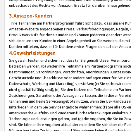
unbeschadet des Rechts von Amazon, Ersatz für darüber hinausgehen
3.Amazon-Kunden
Ihre Teilnahme am Partnerprogramm führt nicht dazu, dass unsere Kun
Amazon-Website angegebenen Preise, Verkaufsbedingungen, Regeln, Ri
Produktverkäufe für diese Kunden und können jederzeit geändert werde
sich einer unserer Kunden in einer Angelegenheit an Sie wenden, die 
Kunden mitteilen, dass er für Kundenservice-Fragen den auf der Ama
4.Gewährleistungen
Sie gewährleisten und sichern zu, dass (a) Sie gemäß dieser Vereinba
betreiben werden; (b) weder Ihre Teilnahme am Partnerprogramm noch d
Bestimmungen, Verordnungen, Vorschriften, Anordnungen, Konzessionen,
Gerichtsurteile und -beschlüsse oder andere Auflagen einer für Sie zu
Datenschutz, Werbung und Marketing) verstoßen; (c) Sie rechtswirksam 
nicht geschäftsfähig sind); (d) Sie den Nutzen der Teilnahme am Partne
Zusicherungen, Garantien oder Aussagen verlassen, die in dieser Verein
teilnehmen und keine Serviceangebote nutzen, wenn Sie US-Handelssa
unterliegen, in dem Sie Serviceangebote wahrnehmen; (f) Sie alle US
amerikanische Ausfuhr- und Wiederausfuhrbeschränkungen einhalten, 
Technologie und Leistungen gelten, und (g) die Angaben, die Sie im 
sind. Sie können Ihre Angaben aktualisieren, indem Sie sich über die 
Wir machen keine Zusicherungen und übernehmen keine Gewährleistun