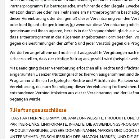
Partnerprogramm für betrügerische, irreführende oder illegale Zwecke
Amazon durch Sie oder Ihre Teilnahme am Partnerprogramm beschädig
dieser Vereinbarung oder den gemäß dieser Vereinbarung von den Vertr
oder künftig unterliegen könnte; (g) wenn wir diese Vereinbarung mit I
gemeinsam mit Ihnen agieren, bereits in der Vergangenheit, gleich aus
das Partnerprogramm in der allgemein angebotenen Form beenden. Vors
gegen die Bestimmungen der Ziffer 5 und jeder Verstoß gegen die Prog
Wir dürfen angefallene und noch nicht ausgezahlte Vergütungen nach 
sicherzustellen, dass der richtige Betrag ausgezahlt wird (beispielsw
Mit Beendigung dieser Vereinbarung erlöschen alle Rechte und Pflichte
eingeräumten Lizenzen/Nutzungsrechte; hiervon ausgenommen sind die in 
Programmrichtlinien festgelegten Rechte und Pflichten der Parteien sow
Vereinbarung, die nach Beendigung dieser Vereinbarung fortbestehen. D
entstandenen Verbindlichkeiten aus dieser Vereinbarung und der Haft
begangen wurde.
7.Haftungsausschlüsse
DAS PARTNERPROGRAMM, DIE AMAZON-WEBSITE, PRODUKTE UND DI
PARTNER-LINKS, LINKFORMATE, INHALTE, DIE ANWENDUNGSPROGR
PRODUKTWERBUNG, UNSERE DOMAIN-NAMEN, MARKEN UND LOGOS S
UNTERNEHMEN (EINSCHLIESSLICH DER AMAZON-MARKEN) UND DIE GE