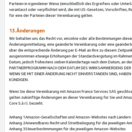
Parteien in irgendeiner Weise (einschließlich des Ergreifens oder Unt
veranlasst oder verpflichtet wird, die mit US-Gesetzen, Vorschriften,
für eine der Parteien dieser Vereinbarung gelten.
13.Änderungen
Wir behalten uns das Recht vor, einzelne oder alle Bestimmungen diese
Änderungsmitteilung, eine geänderte Vereinbarung oder eine geänderte 
über die entsprechende Änderung per E-Mail an Ihre zu diesem Zeitpun
ausgenommen etwaige Erhöhungen der Standardvergütung im Rahmen
Datum, jedoch frühestens sieben Kalendertage nach dem Datum, an de
PARTNERPROGRAMM NACH DEM DATUM DES WIRKSAMWERDENS DER Ä
WENN SIE MIT EINER ÄNDERUNG NICHT EINVERSTANDEN SIND, HABEN S
KÜNDIGEN.
Wenn Sie diese Vereinbarung mit Amazon France Services SAS geschlo
gelten zukünftige Änderungen an dieser Vereinbarung für Sie und Ama
Core S.à r.l. bezieht.
Anhang 1Amazon-Gesellschaften und Amazon-Websites nach Ländern
Anhang 2Anwendbares Recht und Streitbeilegung für die jeweiligen 
Anhang 3Steuerbestimmungen für die jeweiligen Amazon-Websites