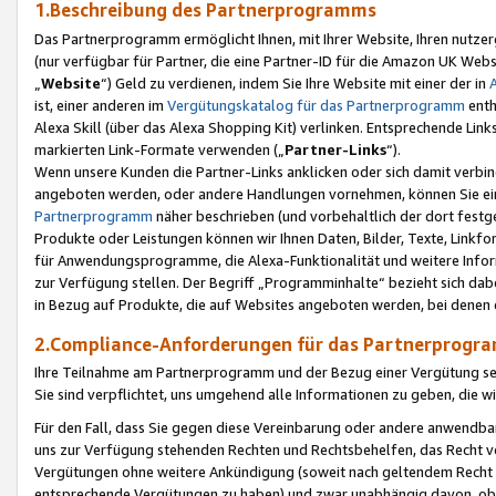
1.Beschreibung des Partnerprogramms
Das Partnerprogramm ermöglicht Ihnen, mit Ihrer Website, Ihren nutzer
(nur verfügbar für Partner, die eine Partner-ID für die Amazon UK We
„
Website
“) Geld zu verdienen, indem Sie Ihre Website mit einer der in
ist, einer anderen im
Vergütungskatalog für das Partnerprogramm
enth
Alexa Skill (über das Alexa Shopping Kit) verlinken. Entsprechende Lin
markierten Link-Formate verwenden („
Partner-Links
“).
Wenn unsere Kunden die Partner-Links anklicken oder sich damit verbi
angeboten werden, oder andere Handlungen vornehmen, können Sie eine
Partnerprogramm
näher beschrieben (und vorbehaltlich der dort festg
Produkte oder Leistungen können wir Ihnen Daten, Bilder, Texte, Linkfo
für Anwendungsprogramme, die Alexa-Funktionalität und weitere Inf
zur Verfügung stellen. Der Begriff „Programminhalte“ bezieht sich dabe
in Bezug auf Produkte, die auf Websites angeboten werden, bei denen 
2.Compliance-Anforderungen für das Partnerprog
Ihre Teilnahme am Partnerprogramm und der Bezug einer Vergütung setz
Sie sind verpflichtet, uns umgehend alle Informationen zu geben, die w
Für den Fall, dass Sie gegen diese Vereinbarung oder andere anwendba
uns zur Verfügung stehenden Rechten und Rechtsbehelfen, das Recht vo
Vergütungen ohne weitere Ankündigung (soweit nach geltendem Recht z
entsprechende Vergütungen zu haben) und zwar unabhängig davon, ob 