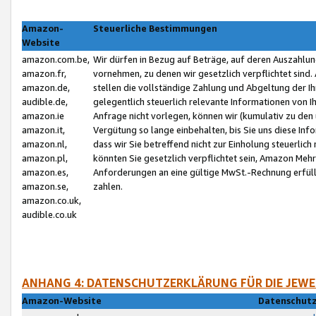
Amazon-
Steuerliche Bestimmungen
Website
amazon.com.be,
Wir dürfen in Bezug auf Beträge, auf deren Auszahlun
amazon.fr,
vornehmen, zu denen wir gesetzlich verpflichtet sind
amazon.de,
stellen die vollständige Zahlung und Abgeltung der 
audible.de,
gelegentlich steuerlich relevante Informationen von I
amazon.ie
Anfrage nicht vorlegen, können wir (kumulativ zu de
amazon.it,
Vergütung so lange einbehalten, bis Sie uns diese Inf
amazon.nl,
dass wir Sie betreffend nicht zur Einholung steuerlich 
amazon.pl,
könnten Sie gesetzlich verpflichtet sein, Amazon Meh
amazon.es,
Anforderungen an eine gültige MwSt.-Rechnung erfüllt
amazon.se,
zahlen.
amazon.co.uk,
audible.co.uk
ANHANG 4: DATENSCHUTZERKLÄRUNG FÜR DIE JEWE
Amazon-Website
Datenschutz