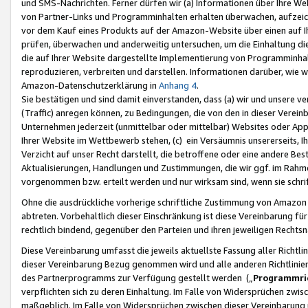
und SMS-Nachrichten. Ferner dürfen wir (a) Informationen über Ihre We
von Partner-Links und Programminhalten erhalten überwachen, aufzei
vor dem Kauf eines Produkts auf der Amazon-Website über einen auf Ih
prüfen, überwachen und anderweitig untersuchen, um die Einhaltung dies
die auf Ihrer Website dargestellte Implementierung von Programminhalt
reproduzieren, verbreiten und darstellen. Informationen darüber, wie w
Amazon-Datenschutzerklärung in
Anhang 4
.
Sie bestätigen und sind damit einverstanden, dass (a) wir und unsere 
(Traffic) anregen können, zu Bedingungen, die von den in dieser Vere
Unternehmen jederzeit (unmittelbar oder mittelbar) Websites oder Appl
Ihrer Website im Wettbewerb stehen, (c) ein Versäumnis unsererseits, I
Verzicht auf unser Recht darstellt, die betroffene oder eine andere B
Aktualisierungen, Handlungen und Zustimmungen, die wir ggf. im Rahme
vorgenommen bzw. erteilt werden und nur wirksam sind, wenn sie schri
Ohne die ausdrückliche vorherige schriftliche Zustimmung von Amazon
abtreten. Vorbehaltlich dieser Einschränkung ist diese Vereinbarung f
rechtlich bindend, gegenüber den Parteien und ihren jeweiligen Rech
Diese Vereinbarung umfasst die jeweils aktuellste Fassung aller Richtli
dieser Vereinbarung Bezug genommen wird und alle anderen Richtlinie
des Partnerprogramms zur Verfügung gestellt werden („
Programmric
verpflichten sich zu deren Einhaltung. Im Falle von Widersprüchen zwi
maßgeblich. Im Falle von Widersprüchen zwischen dieser Vereinbarun