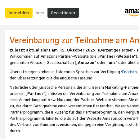
Anmelden
Registrieren
oder
Vereinbarung zur Teilnahme am 
zuletzt aktualisiert am
:
15. Oktober 2025
(Derzeitige Partner - 
Willkommen auf Amazons Partner-Website (die „
Partner-Website
“)
genannten Amazon-Gesellschaften („
Amazon
“ oder „
uns
“ oder ähnli
Übersetzungen stehen in folgenden Sprachen zur Verfügung :
Englisch
,
den Übersetzungen gilt die englische Fassung.
Natürliche oder juristische Personen, die an unserem Marketing-Partn
oder ein „
Partner
“), müssen die Vereinbarung zur Teilnahme am Ama
Ihrer Anmeldung auf bzw. Nutzung der Partner-Website stimmen Sie die
zu, die durch Bezugnahme einen wesentlichen Bestandteil dieser Verei
Partnerprogramm, die IP-Lizenz für das Partnerprogramm, den Vergütu
Partnerprogramm). Inhalte, die du auf der Website Amazon.com veröffe
des Verbots von Kundenrezensionen, die gegen eine Vergütung erstellt, 
durch.