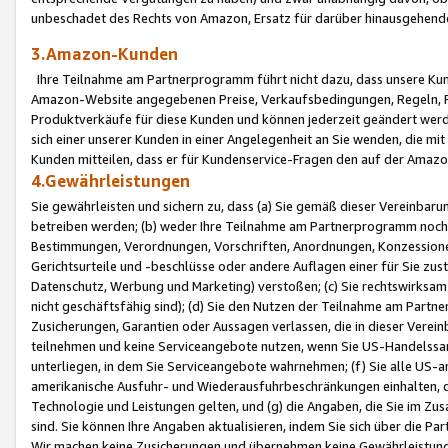
unbeschadet des Rechts von Amazon, Ersatz für darüber hinausgehen
3.Amazon-Kunden
Ihre Teilnahme am Partnerprogramm führt nicht dazu, dass unsere Kun
Amazon-Website angegebenen Preise, Verkaufsbedingungen, Regeln, Ri
Produktverkäufe für diese Kunden und können jederzeit geändert werde
sich einer unserer Kunden in einer Angelegenheit an Sie wenden, die 
Kunden mitteilen, dass er für Kundenservice-Fragen den auf der Ama
4.Gewährleistungen
Sie gewährleisten und sichern zu, dass (a) Sie gemäß dieser Vereinba
betreiben werden; (b) weder Ihre Teilnahme am Partnerprogramm noch d
Bestimmungen, Verordnungen, Vorschriften, Anordnungen, Konzessionen,
Gerichtsurteile und -beschlüsse oder andere Auflagen einer für Sie zu
Datenschutz, Werbung und Marketing) verstoßen; (c) Sie rechtswirksam 
nicht geschäftsfähig sind); (d) Sie den Nutzen der Teilnahme am Partne
Zusicherungen, Garantien oder Aussagen verlassen, die in dieser Verein
teilnehmen und keine Serviceangebote nutzen, wenn Sie US-Handelssa
unterliegen, in dem Sie Serviceangebote wahrnehmen; (f) Sie alle US
amerikanische Ausfuhr- und Wiederausfuhrbeschränkungen einhalten, 
Technologie und Leistungen gelten, und (g) die Angaben, die Sie im 
sind. Sie können Ihre Angaben aktualisieren, indem Sie sich über die 
Wir machen keine Zusicherungen und übernehmen keine Gewährleistun