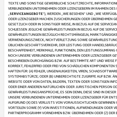
TEXTE UND SONSTIGE GEWERBLICHE SCHUTZRECHTE, INFORMATIONE
VERBUNDENEN UNTERNEHMEN ODER LIZENZGEBERN IM RAHMEN DES
„
SERVICEANGEBOTE
“), WERDEN „WIE BESEHEN“ UND „WIE VERFÜ
ODER LIZENZGEBER MACHEN ZUSICHERUNGEN ODER ÜBERNEHMEN GEW
GESETZLICH ODER IN SONSTIGER WEISE, IN BEZUG AUF DIE SERVI
SCHLIESSEN JEGLICHE GEWÄHRLEISTUNGEN IN BEZUG AUF DIE SERVI
GEWÄHRLEISTUNGEN BEZÜGLICH RECHTSMÄNGELN, MARKTGÄNGIGKEIT
VERWENDUNGSZWECK, NICHTVERLETZUNG SOWIE GEWÄHRLEISTUNGEN 
ÜBLICHEN GESCHÄFTSVERKEHR, DER LEISTUNG ODER HANDELSBRÄUCH
BESCHAFFENHEIT, MERKMALE, FUNKTIONEN, DEN LEISTUNGSUMFANG 
NOCH UNSERE VERBUNDENEN UNTERNEHMEN ODER LIZENZGEBER GEWÄ
BESCHRIEBEN DURCHGÄNGIG BZW. AUF BESTIMMTE ART UND WEISE
KORREKT, FEHLERFREI ODER FREI VON SCHÄDLICHEN KOMPONENTEN
HAFTEN FÜR: (A) FEHLER, UNGENAUIGKEITEN, VIREN, SCHADSOFTW
SYSTEMABSTÜRZE; ODER (B) UNBERECHTIGTE ZUGRIFFE AUF BZW. 
WEBSITE ODER VON DATEN, BILDERN, TEXTEN ODER SONSTIGEN INF
ODER EINER ANDEREN NATÜRLICHEN ODER JURISTISCHEN PERSON OD
GEWÄHRLEISTUNGSANSPRÜCHE, ES SEIN DENN, DIESE SIND IN DIES
UNSERE VERBUNDENEN UNTERNEHMEN ODER LIZENZGEBER FÜR EN
AUFGRUND (X) DES VERLUSTS VON VORAUSSICHTLICHEN GEWINNEN
VORTEILEN SOWIE (Y) VON INVESTITIONEN, AUFWENDUNGEN ODER VE
PARTNERPROGRAMM VORNEHMEN BZW. ÜBERNEHMEN ODER (Z) DER 