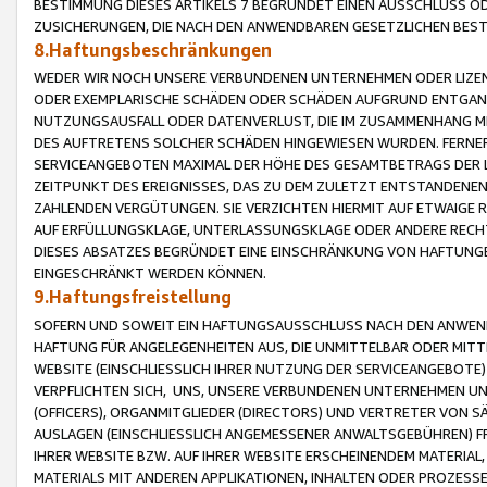
BESTIMMUNG DIESES ARTIKELS 7 BEGRÜNDET EINEN AUSSCHLUSS 
ZUSICHERUNGEN, DIE NACH DEN ANWENDBAREN GESETZLICHEN BE
8.Haftungsbeschränkungen
WEDER WIR NOCH UNSERE VERBUNDENEN UNTERNEHMEN ODER LIZEN
ODER EXEMPLARISCHE SCHÄDEN ODER SCHÄDEN AUFGRUND ENTGANG
NUTZUNGSAUSFALL ODER DATENVERLUST, DIE IM ZUSAMMENHANG MI
DES AUFTRETENS SOLCHER SCHÄDEN HINGEWIESEN WURDEN. FERN
SERVICEANGEBOTEN MAXIMAL DER HÖHE DES GESAMTBETRAGS DER 
ZEITPUNKT DES EREIGNISSES, DAS ZU DEM ZULETZT ENTSTANDENE
ZAHLENDEN VERGÜTUNGEN. SIE VERZICHTEN HIERMIT AUF ETWAIGE 
AUF ERFÜLLUNGSKLAGE, UNTERLASSUNGSKLAGE ODER ANDERE RECHT
DIESES ABSATZES BEGRÜNDET EINE EINSCHRÄNKUNG VON HAFTUNG
EINGESCHRÄNKT WERDEN KÖNNEN.
9.Haftungsfreistellung
SOFERN UND SOWEIT EIN HAFTUNGSAUSSCHLUSS NACH DEN ANWENDB
HAFTUNG FÜR ANGELEGENHEITEN AUS, DIE UNMITTELBAR ODER MITT
WEBSITE (EINSCHLIESSLICH IHRER NUTZUNG DER SERVICEANGEBOTE)
VERPFLICHTEN SICH, UNS, UNSERE VERBUNDENEN UNTERNEHMEN UN
(OFFICERS), ORGANMITGLIEDER (DIRECTORS) UND VERTRETER VON 
AUSLAGEN (EINSCHLIESSLICH ANGEMESSENER ANWALTSGEBÜHREN) FR
IHRER WEBSITE BZW. AUF IHRER WEBSITE ERSCHEINENDEM MATERIAL
MATERIALS MIT ANDEREN APPLIKATIONEN, INHALTEN ODER PROZESSE