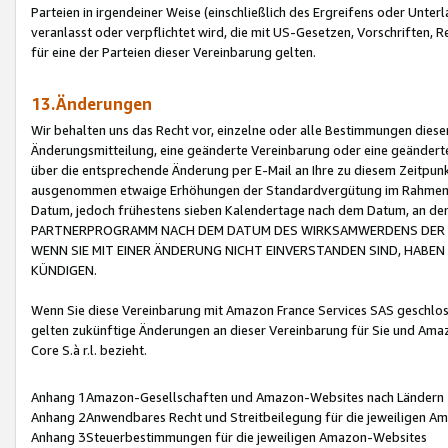
Parteien in irgendeiner Weise (einschließlich des Ergreifens oder Unt
veranlasst oder verpflichtet wird, die mit US-Gesetzen, Vorschriften,
für eine der Parteien dieser Vereinbarung gelten.
13.Änderungen
Wir behalten uns das Recht vor, einzelne oder alle Bestimmungen diese
Änderungsmitteilung, eine geänderte Vereinbarung oder eine geänderte 
über die entsprechende Änderung per E-Mail an Ihre zu diesem Zeitpun
ausgenommen etwaige Erhöhungen der Standardvergütung im Rahmen
Datum, jedoch frühestens sieben Kalendertage nach dem Datum, an de
PARTNERPROGRAMM NACH DEM DATUM DES WIRKSAMWERDENS DER Ä
WENN SIE MIT EINER ÄNDERUNG NICHT EINVERSTANDEN SIND, HABEN S
KÜNDIGEN.
Wenn Sie diese Vereinbarung mit Amazon France Services SAS geschlo
gelten zukünftige Änderungen an dieser Vereinbarung für Sie und Ama
Core S.à r.l. bezieht.
Anhang 1Amazon-Gesellschaften und Amazon-Websites nach Ländern
Anhang 2Anwendbares Recht und Streitbeilegung für die jeweiligen 
Anhang 3Steuerbestimmungen für die jeweiligen Amazon-Websites