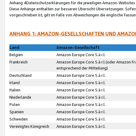
Anhang 4Datenschutzerklärungen für die jeweiligen Amazon-Websites
Diese Anhänge enthalten zur besseren Übersicht Übersetzungen. Sofe
vorgeschrieben ist, gilt im Falle von Abweichungen die englische Fass
ANHANG 1: AMAZON-GESELLSCHAFTEN UND AMAZO
Land
Amazon-Gesellschaft
Belgien
Amazon Europe Core S.à r.l.
Frankreich
Amazon Europe Core S.à r.l.(oder Amazon Fr
entsprechend der Mitteilung)
Deutschland
Amazon Europe Core S.à r.l.
Irland
Amazon Europe Core S.à r.l.
Italien
Amazon Europe Core S.à r.l.
Niederlande
Amazon Europe Core S.à r.l.
Polen
Amazon Europe Core S.à r.l.
Spanien
Amazon Europe Core S.à r.l.
Schweden
Amazon Europe Core S.à r.l.
Vereinigtes Königreich
Amazon Europe Core S.à r.l.