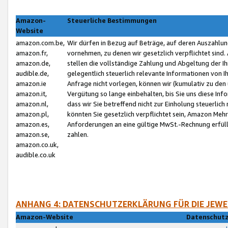
Amazon-
Steuerliche Bestimmungen
Website
amazon.com.be,
Wir dürfen in Bezug auf Beträge, auf deren Auszahlun
amazon.fr,
vornehmen, zu denen wir gesetzlich verpflichtet sind
amazon.de,
stellen die vollständige Zahlung und Abgeltung der 
audible.de,
gelegentlich steuerlich relevante Informationen von I
amazon.ie
Anfrage nicht vorlegen, können wir (kumulativ zu de
amazon.it,
Vergütung so lange einbehalten, bis Sie uns diese Inf
amazon.nl,
dass wir Sie betreffend nicht zur Einholung steuerlich 
amazon.pl,
könnten Sie gesetzlich verpflichtet sein, Amazon Meh
amazon.es,
Anforderungen an eine gültige MwSt.-Rechnung erfüllt
amazon.se,
zahlen.
amazon.co.uk,
audible.co.uk
ANHANG 4: DATENSCHUTZERKLÄRUNG FÜR DIE JEWE
Amazon-Website
Datenschutz