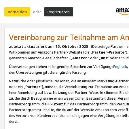
Anmelden
Registrieren
oder
Vereinbarung zur Teilnahme am 
zuletzt aktualisiert am
:
15. Oktober 2025
(Derzeitige Partner - 
Willkommen auf Amazons Partner-Website (die „
Partner-Website
“)
genannten Amazon-Gesellschaften („
Amazon
“ oder „
uns
“ oder ähnli
Übersetzungen stehen in folgenden Sprachen zur Verfügung :
Englisch
,
den Übersetzungen gilt die englische Fassung.
Natürliche oder juristische Personen, die an unserem Marketing-Partn
oder ein „
Partner
“), müssen die Vereinbarung zur Teilnahme am Ama
Ihrer Anmeldung auf bzw. Nutzung der Partner-Website stimmen Sie die
zu, die durch Bezugnahme einen wesentlichen Bestandteil dieser Verei
Partnerprogramm, die IP-Lizenz für das Partnerprogramm, den Vergütu
Partnerprogramm). Inhalte, die du auf der Website Amazon.com veröffe
des Verbots von Kundenrezensionen, die gegen eine Vergütung erstellt, 
durch.