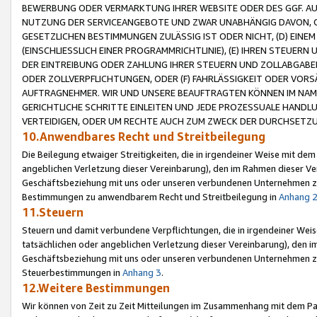
BEWERBUNG ODER VERMARKTUNG IHRER WEBSITE ODER DES GGF. AUF 
NUTZUNG DER SERVICEANGEBOTE UND ZWAR UNABHÄNGIG DAVON, O
GESETZLICHEN BESTIMMUNGEN ZULÄSSIG IST ODER NICHT, (D) EINE
(EINSCHLIESSLICH EINER PROGRAMMRICHTLINIE), (E) IHREN STEUER
DER EINTREIBUNG ODER ZAHLUNG IHRER STEUERN UND ZOLLABGAB
ODER ZOLLVERPFLICHTUNGEN, ODER (F) FAHRLÄSSIGKEIT ODER VORS
AUFTRAGNEHMER. WIR UND UNSERE BEAUFTRAGTEN KÖNNEN IM NAME
GERICHTLICHE SCHRITTE EINLEITEN UND JEDE PROZESSUALE HAND
VERTEIDIGEN, ODER UM RECHTE AUCH ZUM ZWECK DER DURCHSETZU
10.Anwendbares Recht und Streitbeilegung
Die Beilegung etwaiger Streitigkeiten, die in irgendeiner Weise mit de
angeblichen Verletzung dieser Vereinbarung), den im Rahmen dieser Ve
Geschäftsbeziehung mit uns oder unseren verbundenen Unternehmen zu
Bestimmungen zu anwendbarem Recht und Streitbeilegung in
Anhang 
11.Steuern
Steuern und damit verbundene Verpflichtungen, die in irgendeiner Wei
tatsächlichen oder angeblichen Verletzung dieser Vereinbarung), den 
Geschäftsbeziehung mit uns oder unseren verbundenen Unternehmen z
Steuerbestimmungen in
Anhang 3
.
12.Weitere Bestimmungen
Wir können von Zeit zu Zeit Mitteilungen im Zusammenhang mit dem Par