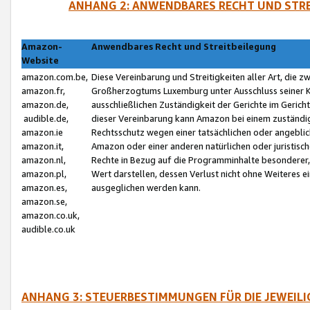
ANHANG 2: ANWENDBARES RECHT UND STRE
Amazon-
Anwendbares Recht und Streitbeilegung
Website
amazon.com.be,
Diese Vereinbarung und Streitigkeiten aller Art, die 
amazon.fr,
Großherzogtums Luxemburg unter Ausschluss seiner Kol
amazon.de,
ausschließlichen Zuständigkeit der Gerichte im Geri
audible.de,
dieser Vereinbarung kann Amazon bei einem zuständig
amazon.ie
Rechtsschutz wegen einer tatsächlichen oder angebli
amazon.it,
Amazon oder einer anderen natürlichen oder juristisc
amazon.nl,
Rechte in Bezug auf die Programminhalte besonderer,
amazon.pl,
Wert darstellen, dessen Verlust nicht ohne Weiteres e
amazon.es,
ausgeglichen werden kann.
amazon.se,
amazon.co.uk,
audible.co.uk
ANHANG 3: STEUERBESTIMMUNGEN FÜR DIE JEWEIL