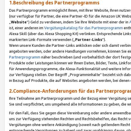
1.Beschreibung des Partnerprogramms
Das Partnerprogramm ermöglicht Ihnen, mit Ihrer Website, Ihren nutzer
(nur verfügbar für Partner, die eine Partner-ID für die Amazon UK We
„
Website
“) Geld zu verdienen, indem Sie Ihre Website mit einer der in
ist, einer anderen im
Vergütungskatalog für das Partnerprogramm
enth
Alexa Skill (über das Alexa Shopping Kit) verlinken. Entsprechende Lin
markierten Link-Formate verwenden („
Partner-Links
“).
Wenn unsere Kunden die Partner-Links anklicken oder sich damit verbi
angeboten werden, oder andere Handlungen vornehmen, können Sie eine
Partnerprogramm
näher beschrieben (und vorbehaltlich der dort festg
Produkte oder Leistungen können wir Ihnen Daten, Bilder, Texte, Linkfo
für Anwendungsprogramme, die Alexa-Funktionalität und weitere Inf
zur Verfügung stellen. Der Begriff „Programminhalte“ bezieht sich dabe
in Bezug auf Produkte, die auf Websites angeboten werden, bei denen 
2.Compliance-Anforderungen für das Partnerprog
Ihre Teilnahme am Partnerprogramm und der Bezug einer Vergütung setz
Sie sind verpflichtet, uns umgehend alle Informationen zu geben, die w
Für den Fall, dass Sie gegen diese Vereinbarung oder andere anwendba
uns zur Verfügung stehenden Rechten und Rechtsbehelfen, das Recht vo
Vergütungen ohne weitere Ankündigung (soweit nach geltendem Recht z
entsprechende Vergütungen zu haben) und zwar unabhängig davon, ob 