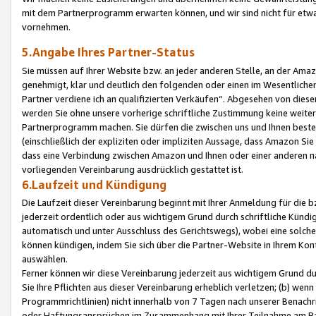
mit dem Partnerprogramm erwarten können, und wir sind nicht für etwa
vornehmen.
5.Angabe Ihres Partner-Status
Sie müssen auf Ihrer Website bzw. an jeder anderen Stelle, an der Am
genehmigt, klar und deutlich den folgenden oder einen im Wesentlichen
Partner verdiene ich an qualifizierten Verkäufen“. Abgesehen von die
werden Sie ohne unsere vorherige schriftliche Zustimmung keine weite
Partnerprogramm machen. Sie dürfen die zwischen uns und Ihnen best
(einschließlich der expliziten oder impliziten Aussage, dass Amazon Si
dass eine Verbindung zwischen Amazon und Ihnen oder einer anderen natü
vorliegenden Vereinbarung ausdrücklich gestattet ist.
6.Laufzeit und Kündigung
Die Laufzeit dieser Vereinbarung beginnt mit Ihrer Anmeldung für die 
jederzeit ordentlich oder aus wichtigem Grund durch schriftliche Kündi
automatisch und unter Ausschluss des Gerichtswegs), wobei eine solch
können kündigen, indem Sie sich über die Partner-Website in Ihrem Ko
auswählen.
Ferner können wir diese Vereinbarung jederzeit aus wichtigem Grund dur
Sie Ihre Pflichten aus dieser Vereinbarung erheblich verletzen; (b) wen
Programmrichtlinien) nicht innerhalb von 7 Tagen nach unserer Benachr
oder Haftungsansprüchen im Zusammenhang mit Ihrer Teilnahme am Pa