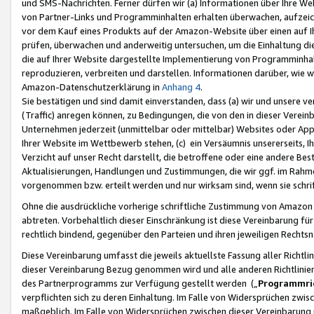
und SMS-Nachrichten. Ferner dürfen wir (a) Informationen über Ihre We
von Partner-Links und Programminhalten erhalten überwachen, aufzei
vor dem Kauf eines Produkts auf der Amazon-Website über einen auf Ih
prüfen, überwachen und anderweitig untersuchen, um die Einhaltung dies
die auf Ihrer Website dargestellte Implementierung von Programminhalt
reproduzieren, verbreiten und darstellen. Informationen darüber, wie w
Amazon-Datenschutzerklärung in
Anhang 4
.
Sie bestätigen und sind damit einverstanden, dass (a) wir und unsere 
(Traffic) anregen können, zu Bedingungen, die von den in dieser Vere
Unternehmen jederzeit (unmittelbar oder mittelbar) Websites oder Appl
Ihrer Website im Wettbewerb stehen, (c) ein Versäumnis unsererseits, I
Verzicht auf unser Recht darstellt, die betroffene oder eine andere B
Aktualisierungen, Handlungen und Zustimmungen, die wir ggf. im Rahme
vorgenommen bzw. erteilt werden und nur wirksam sind, wenn sie schri
Ohne die ausdrückliche vorherige schriftliche Zustimmung von Amazon
abtreten. Vorbehaltlich dieser Einschränkung ist diese Vereinbarung f
rechtlich bindend, gegenüber den Parteien und ihren jeweiligen Rech
Diese Vereinbarung umfasst die jeweils aktuellste Fassung aller Richtli
dieser Vereinbarung Bezug genommen wird und alle anderen Richtlinie
des Partnerprogramms zur Verfügung gestellt werden („
Programmric
verpflichten sich zu deren Einhaltung. Im Falle von Widersprüchen zwi
maßgeblich. Im Falle von Widersprüchen zwischen dieser Vereinbarun