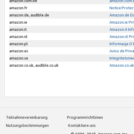
amazon.com.be
amazon.com.b
amazon.fr
Notice:Protec
amazon.de, audible.de
Amazon.de Da
amazon.ie
Amazon.ie Pri
amazon.it
Amazon.it Inf
amazon.nl
Amazon.nl Pri
amazon.pl
Informacja O
amazon.es
Aviso de Priv
amazon.se
Integritetsm
amazon.co.uk, audible.co.uk
Amazon.co.uk 
Teilnahmevereinbarung
Programmrichtlinien
Nutzungsbestimmungen
Kontaktiere uns