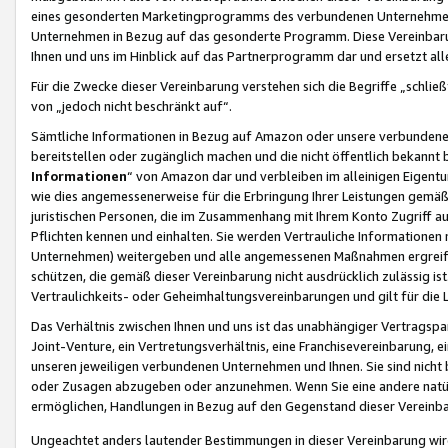
eines gesonderten Marketingprogramms des verbundenen Unternehmens
Unternehmen in Bezug auf das gesonderte Programm. Diese Vereinbarung
Ihnen und uns im Hinblick auf das Partnerprogramm dar und ersetzt al
Für die Zwecke dieser Vereinbarung verstehen sich die Begriffe „schließ
von „jedoch nicht beschränkt auf“.
Sämtliche Informationen in Bezug auf Amazon oder unsere verbunde
bereitstellen oder zugänglich machen und die nicht öffentlich bekannt bz
Informationen
“ von Amazon dar und verbleiben im alleinigen Eigent
wie dies angemessenerweise für die Erbringung Ihrer Leistungen gemäß d
juristischen Personen, die im Zusammenhang mit Ihrem Konto Zugriff au
Pflichten kennen und einhalten. Sie werden Vertrauliche Informationen 
Unternehmen) weitergeben und alle angemessenen Maßnahmen ergreifen
schützen, die gemäß dieser Vereinbarung nicht ausdrücklich zulässig is
Vertraulichkeits- oder Geheimhaltungsvereinbarungen und gilt für die
Das Verhältnis zwischen Ihnen und uns ist das unabhängiger Vertragspa
Joint-Venture, ein Vertretungsverhältnis, eine Franchisevereinbarung, 
unseren jeweiligen verbundenen Unternehmen und Ihnen. Sie sind ni
oder Zusagen abzugeben oder anzunehmen. Wenn Sie eine andere natürli
ermöglichen, Handlungen in Bezug auf den Gegenstand dieser Vereinbar
Ungeachtet anders lautender Bestimmungen in dieser Vereinbarung wird