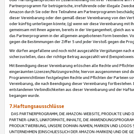
Partnerprogramm für betrügerische, irreführende oder illegale Zwecke
Amazon durch Sie oder Ihre Teilnahme am Partnerprogramm beschädig
dieser Vereinbarung oder den gemäß dieser Vereinbarung von den Vertr
oder künftig unterliegen könnte; (g) wenn wir diese Vereinbarung mit I
gemeinsam mit Ihnen agieren, bereits in der Vergangenheit, gleich aus
das Partnerprogramm in der allgemein angebotenen Form beenden. Vors
gegen die Bestimmungen der Ziffer 5 und jeder Verstoß gegen die Prog
Wir dürfen angefallene und noch nicht ausgezahlte Vergütungen nach 
sicherzustellen, dass der richtige Betrag ausgezahlt wird (beispielsw
Mit Beendigung dieser Vereinbarung erlöschen alle Rechte und Pflichte
eingeräumten Lizenzen/Nutzungsrechte; hiervon ausgenommen sind die in 
Programmrichtlinien festgelegten Rechte und Pflichten der Parteien sow
Vereinbarung, die nach Beendigung dieser Vereinbarung fortbestehen. D
entstandenen Verbindlichkeiten aus dieser Vereinbarung und der Haft
begangen wurde.
7.Haftungsausschlüsse
DAS PARTNERPROGRAMM, DIE AMAZON-WEBSITE, PRODUKTE UND DI
PARTNER-LINKS, LINKFORMATE, INHALTE, DIE ANWENDUNGSPROGR
PRODUKTWERBUNG, UNSERE DOMAIN-NAMEN, MARKEN UND LOGOS S
UNTERNEHMEN (EINSCHLIESSLICH DER AMAZON-MARKEN) UND DIE GE