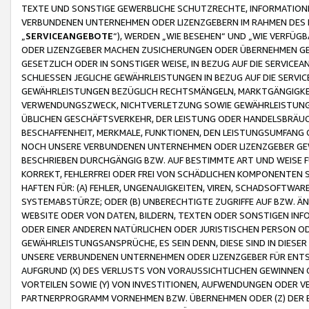
TEXTE UND SONSTIGE GEWERBLICHE SCHUTZRECHTE, INFORMATIONE
VERBUNDENEN UNTERNEHMEN ODER LIZENZGEBERN IM RAHMEN DES
„
SERVICEANGEBOTE
“), WERDEN „WIE BESEHEN“ UND „WIE VERFÜ
ODER LIZENZGEBER MACHEN ZUSICHERUNGEN ODER ÜBERNEHMEN GEW
GESETZLICH ODER IN SONSTIGER WEISE, IN BEZUG AUF DIE SERVI
SCHLIESSEN JEGLICHE GEWÄHRLEISTUNGEN IN BEZUG AUF DIE SERVI
GEWÄHRLEISTUNGEN BEZÜGLICH RECHTSMÄNGELN, MARKTGÄNGIGKEIT
VERWENDUNGSZWECK, NICHTVERLETZUNG SOWIE GEWÄHRLEISTUNGEN 
ÜBLICHEN GESCHÄFTSVERKEHR, DER LEISTUNG ODER HANDELSBRÄUCH
BESCHAFFENHEIT, MERKMALE, FUNKTIONEN, DEN LEISTUNGSUMFANG 
NOCH UNSERE VERBUNDENEN UNTERNEHMEN ODER LIZENZGEBER GEWÄ
BESCHRIEBEN DURCHGÄNGIG BZW. AUF BESTIMMTE ART UND WEISE
KORREKT, FEHLERFREI ODER FREI VON SCHÄDLICHEN KOMPONENTEN
HAFTEN FÜR: (A) FEHLER, UNGENAUIGKEITEN, VIREN, SCHADSOFTW
SYSTEMABSTÜRZE; ODER (B) UNBERECHTIGTE ZUGRIFFE AUF BZW. 
WEBSITE ODER VON DATEN, BILDERN, TEXTEN ODER SONSTIGEN INF
ODER EINER ANDEREN NATÜRLICHEN ODER JURISTISCHEN PERSON OD
GEWÄHRLEISTUNGSANSPRÜCHE, ES SEIN DENN, DIESE SIND IN DIES
UNSERE VERBUNDENEN UNTERNEHMEN ODER LIZENZGEBER FÜR EN
AUFGRUND (X) DES VERLUSTS VON VORAUSSICHTLICHEN GEWINNEN
VORTEILEN SOWIE (Y) VON INVESTITIONEN, AUFWENDUNGEN ODER VE
PARTNERPROGRAMM VORNEHMEN BZW. ÜBERNEHMEN ODER (Z) DER 