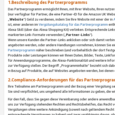
1.Beschreibung des Partnerprogramms
Das Partnerprogramm ermöglicht Ihnen, mit Ihrer Website, Ihren nutzer
(nur verfügbar für Partner, die eine Partner-ID für die Amazon UK We
„
Website
“) Geld zu verdienen, indem Sie Ihre Website mit einer der in
ist, einer anderen im
Vergütungskatalog für das Partnerprogramm
enth
Alexa Skill (über das Alexa Shopping Kit) verlinken. Entsprechende Lin
markierten Link-Formate verwenden („
Partner-Links
“).
Wenn unsere Kunden die Partner-Links anklicken oder sich damit verbi
angeboten werden, oder andere Handlungen vornehmen, können Sie eine
Partnerprogramm
näher beschrieben (und vorbehaltlich der dort festg
Produkte oder Leistungen können wir Ihnen Daten, Bilder, Texte, Linkfo
für Anwendungsprogramme, die Alexa-Funktionalität und weitere Inf
zur Verfügung stellen. Der Begriff „Programminhalte“ bezieht sich dabe
in Bezug auf Produkte, die auf Websites angeboten werden, bei denen 
2.Compliance-Anforderungen für das Partnerprog
Ihre Teilnahme am Partnerprogramm und der Bezug einer Vergütung setz
Sie sind verpflichtet, uns umgehend alle Informationen zu geben, die w
Für den Fall, dass Sie gegen diese Vereinbarung oder andere anwendba
uns zur Verfügung stehenden Rechten und Rechtsbehelfen, das Recht vo
Vergütungen ohne weitere Ankündigung (soweit nach geltendem Recht z
entsprechende Vergütungen zu haben) und zwar unabhängig davon, ob 