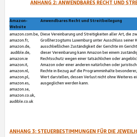
ANHANG 2: ANWENDBARES RECHT UND STRE
Amazon-
Anwendbares Recht und Streitbeilegung
Website
amazon.com.be,
Diese Vereinbarung und Streitigkeiten aller Art, die 
amazon.fr,
Großherzogtums Luxemburg unter Ausschluss seiner Kol
amazon.de,
ausschließlichen Zuständigkeit der Gerichte im Geri
audible.de,
dieser Vereinbarung kann Amazon bei einem zuständig
amazon.ie
Rechtsschutz wegen einer tatsächlichen oder angebli
amazon.it,
Amazon oder einer anderen natürlichen oder juristisc
amazon.nl,
Rechte in Bezug auf die Programminhalte besonderer,
amazon.pl,
Wert darstellen, dessen Verlust nicht ohne Weiteres e
amazon.es,
ausgeglichen werden kann.
amazon.se,
amazon.co.uk,
audible.co.uk
ANHANG 3: STEUERBESTIMMUNGEN FÜR DIE JEWEIL