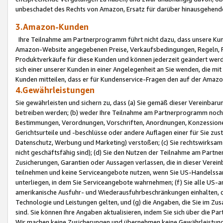
unbeschadet des Rechts von Amazon, Ersatz für darüber hinausgehen
3.Amazon-Kunden
Ihre Teilnahme am Partnerprogramm führt nicht dazu, dass unsere Kun
Amazon-Website angegebenen Preise, Verkaufsbedingungen, Regeln, Ri
Produktverkäufe für diese Kunden und können jederzeit geändert werde
sich einer unserer Kunden in einer Angelegenheit an Sie wenden, die 
Kunden mitteilen, dass er für Kundenservice-Fragen den auf der Ama
4.Gewährleistungen
Sie gewährleisten und sichern zu, dass (a) Sie gemäß dieser Vereinba
betreiben werden; (b) weder Ihre Teilnahme am Partnerprogramm noch d
Bestimmungen, Verordnungen, Vorschriften, Anordnungen, Konzessionen,
Gerichtsurteile und -beschlüsse oder andere Auflagen einer für Sie zu
Datenschutz, Werbung und Marketing) verstoßen; (c) Sie rechtswirksam 
nicht geschäftsfähig sind); (d) Sie den Nutzen der Teilnahme am Partne
Zusicherungen, Garantien oder Aussagen verlassen, die in dieser Verein
teilnehmen und keine Serviceangebote nutzen, wenn Sie US-Handelssa
unterliegen, in dem Sie Serviceangebote wahrnehmen; (f) Sie alle US
amerikanische Ausfuhr- und Wiederausfuhrbeschränkungen einhalten, 
Technologie und Leistungen gelten, und (g) die Angaben, die Sie im 
sind. Sie können Ihre Angaben aktualisieren, indem Sie sich über die 
Wir machen keine Zusicherungen und übernehmen keine Gewährleistun