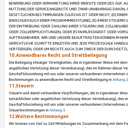
BEWERBUNG ODER VERMARKTUNG IHRER WEBSITE ODER DES GGF. AUF 
NUTZUNG DER SERVICEANGEBOTE UND ZWAR UNABHÄNGIG DAVON, O
GESETZLICHEN BESTIMMUNGEN ZULÄSSIG IST ODER NICHT, (D) EINE
(EINSCHLIESSLICH EINER PROGRAMMRICHTLINIE), (E) IHREN STEUER
DER EINTREIBUNG ODER ZAHLUNG IHRER STEUERN UND ZOLLABGAB
ODER ZOLLVERPFLICHTUNGEN, ODER (F) FAHRLÄSSIGKEIT ODER VORS
AUFTRAGNEHMER. WIR UND UNSERE BEAUFTRAGTEN KÖNNEN IM NAME
GERICHTLICHE SCHRITTE EINLEITEN UND JEDE PROZESSUALE HAND
VERTEIDIGEN, ODER UM RECHTE AUCH ZUM ZWECK DER DURCHSETZU
10.Anwendbares Recht und Streitbeilegung
Die Beilegung etwaiger Streitigkeiten, die in irgendeiner Weise mit de
angeblichen Verletzung dieser Vereinbarung), den im Rahmen dieser Ve
Geschäftsbeziehung mit uns oder unseren verbundenen Unternehmen zu
Bestimmungen zu anwendbarem Recht und Streitbeilegung in
Anhang 
11.Steuern
Steuern und damit verbundene Verpflichtungen, die in irgendeiner Wei
tatsächlichen oder angeblichen Verletzung dieser Vereinbarung), den 
Geschäftsbeziehung mit uns oder unseren verbundenen Unternehmen z
Steuerbestimmungen in
Anhang 3
.
12.Weitere Bestimmungen
Wir können von Zeit zu Zeit Mitteilungen im Zusammenhang mit dem Par