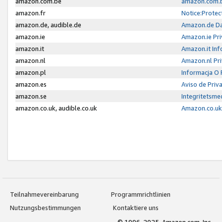
amazon.com.be
amazon.com.b
amazon.fr
Notice:Protec
amazon.de, audible.de
Amazon.de Da
amazon.ie
Amazon.ie Pri
amazon.it
Amazon.it Inf
amazon.nl
Amazon.nl Pri
amazon.pl
Informacja O
amazon.es
Aviso de Priv
amazon.se
Integritetsm
amazon.co.uk, audible.co.uk
Amazon.co.uk 
Teilnahmevereinbarung
Programmrichtlinien
Nutzungsbestimmungen
Kontaktiere uns