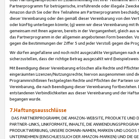
Partnerprogramm für betrügerische, irreführende oder illegale Zwecke
Amazon durch Sie oder Ihre Teilnahme am Partnerprogramm beschädig
dieser Vereinbarung oder den gemäß dieser Vereinbarung von den Vertr
oder künftig unterliegen könnte; (g) wenn wir diese Vereinbarung mit I
gemeinsam mit Ihnen agieren, bereits in der Vergangenheit, gleich aus
das Partnerprogramm in der allgemein angebotenen Form beenden. Vors
gegen die Bestimmungen der Ziffer 5 und jeder Verstoß gegen die Prog
Wir dürfen angefallene und noch nicht ausgezahlte Vergütungen nach 
sicherzustellen, dass der richtige Betrag ausgezahlt wird (beispielsw
Mit Beendigung dieser Vereinbarung erlöschen alle Rechte und Pflichte
eingeräumten Lizenzen/Nutzungsrechte; hiervon ausgenommen sind die in 
Programmrichtlinien festgelegten Rechte und Pflichten der Parteien sow
Vereinbarung, die nach Beendigung dieser Vereinbarung fortbestehen. D
entstandenen Verbindlichkeiten aus dieser Vereinbarung und der Haft
begangen wurde.
7.Haftungsausschlüsse
DAS PARTNERPROGRAMM, DIE AMAZON-WEBSITE, PRODUKTE UND DI
PARTNER-LINKS, LINKFORMATE, INHALTE, DIE ANWENDUNGSPROGR
PRODUKTWERBUNG, UNSERE DOMAIN-NAMEN, MARKEN UND LOGOS S
UNTERNEHMEN (EINSCHLIESSLICH DER AMAZON-MARKEN) UND DIE GE