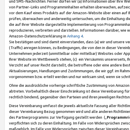
und SMS-Nachrichten. Ferner dürfen wir (a) Informationen über Ihre We
von Partner-Links und Programminhalten erhalten überwachen, aufzei
vor dem Kauf eines Produkts auf der Amazon-Website über einen auf Ih
prüfen, überwachen und anderweitig untersuchen, um die Einhaltung dies
die auf Ihrer Website dargestellte Implementierung von Programminhalt
reproduzieren, verbreiten und darstellen. Informationen darüber, wie w
Amazon-Datenschutzerklärung in
Anhang 4
.
Sie bestätigen und sind damit einverstanden, dass (a) wir und unsere 
(Traffic) anregen können, zu Bedingungen, die von den in dieser Vere
Unternehmen jederzeit (unmittelbar oder mittelbar) Websites oder Appl
Ihrer Website im Wettbewerb stehen, (c) ein Versäumnis unsererseits, I
Verzicht auf unser Recht darstellt, die betroffene oder eine andere B
Aktualisierungen, Handlungen und Zustimmungen, die wir ggf. im Rahme
vorgenommen bzw. erteilt werden und nur wirksam sind, wenn sie schri
Ohne die ausdrückliche vorherige schriftliche Zustimmung von Amazon
abtreten. Vorbehaltlich dieser Einschränkung ist diese Vereinbarung f
rechtlich bindend, gegenüber den Parteien und ihren jeweiligen Rech
Diese Vereinbarung umfasst die jeweils aktuellste Fassung aller Richtli
dieser Vereinbarung Bezug genommen wird und alle anderen Richtlinie
des Partnerprogramms zur Verfügung gestellt werden („
Programmric
verpflichten sich zu deren Einhaltung. Im Falle von Widersprüchen zwi
maßgeblich. Im Falle von Widersprüchen zwischen dieser Vereinbarun