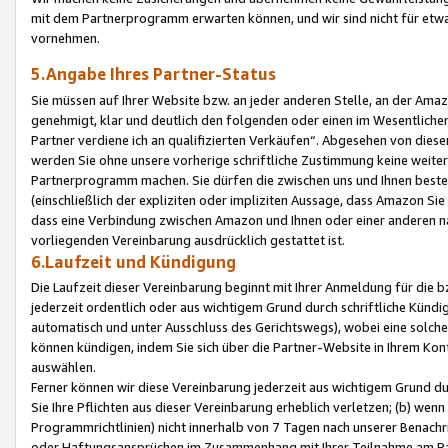
mit dem Partnerprogramm erwarten können, und wir sind nicht für etwa
vornehmen.
5.Angabe Ihres Partner-Status
Sie müssen auf Ihrer Website bzw. an jeder anderen Stelle, an der Am
genehmigt, klar und deutlich den folgenden oder einen im Wesentlichen
Partner verdiene ich an qualifizierten Verkäufen“. Abgesehen von die
werden Sie ohne unsere vorherige schriftliche Zustimmung keine weite
Partnerprogramm machen. Sie dürfen die zwischen uns und Ihnen best
(einschließlich der expliziten oder impliziten Aussage, dass Amazon Si
dass eine Verbindung zwischen Amazon und Ihnen oder einer anderen natü
vorliegenden Vereinbarung ausdrücklich gestattet ist.
6.Laufzeit und Kündigung
Die Laufzeit dieser Vereinbarung beginnt mit Ihrer Anmeldung für die 
jederzeit ordentlich oder aus wichtigem Grund durch schriftliche Kündi
automatisch und unter Ausschluss des Gerichtswegs), wobei eine solch
können kündigen, indem Sie sich über die Partner-Website in Ihrem Ko
auswählen.
Ferner können wir diese Vereinbarung jederzeit aus wichtigem Grund dur
Sie Ihre Pflichten aus dieser Vereinbarung erheblich verletzen; (b) wen
Programmrichtlinien) nicht innerhalb von 7 Tagen nach unserer Benachr
oder Haftungsansprüchen im Zusammenhang mit Ihrer Teilnahme am Pa