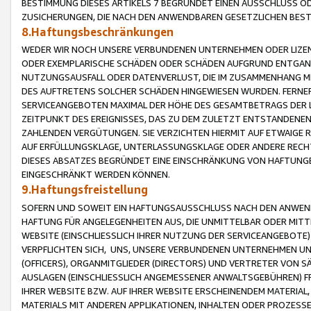
BESTIMMUNG DIESES ARTIKELS 7 BEGRÜNDET EINEN AUSSCHLUSS 
ZUSICHERUNGEN, DIE NACH DEN ANWENDBAREN GESETZLICHEN BE
8.Haftungsbeschränkungen
WEDER WIR NOCH UNSERE VERBUNDENEN UNTERNEHMEN ODER LIZEN
ODER EXEMPLARISCHE SCHÄDEN ODER SCHÄDEN AUFGRUND ENTGANG
NUTZUNGSAUSFALL ODER DATENVERLUST, DIE IM ZUSAMMENHANG MI
DES AUFTRETENS SOLCHER SCHÄDEN HINGEWIESEN WURDEN. FERN
SERVICEANGEBOTEN MAXIMAL DER HÖHE DES GESAMTBETRAGS DER 
ZEITPUNKT DES EREIGNISSES, DAS ZU DEM ZULETZT ENTSTANDENE
ZAHLENDEN VERGÜTUNGEN. SIE VERZICHTEN HIERMIT AUF ETWAIGE 
AUF ERFÜLLUNGSKLAGE, UNTERLASSUNGSKLAGE ODER ANDERE RECHT
DIESES ABSATZES BEGRÜNDET EINE EINSCHRÄNKUNG VON HAFTUNG
EINGESCHRÄNKT WERDEN KÖNNEN.
9.Haftungsfreistellung
SOFERN UND SOWEIT EIN HAFTUNGSAUSSCHLUSS NACH DEN ANWENDB
HAFTUNG FÜR ANGELEGENHEITEN AUS, DIE UNMITTELBAR ODER MITT
WEBSITE (EINSCHLIESSLICH IHRER NUTZUNG DER SERVICEANGEBOTE)
VERPFLICHTEN SICH, UNS, UNSERE VERBUNDENEN UNTERNEHMEN UN
(OFFICERS), ORGANMITGLIEDER (DIRECTORS) UND VERTRETER VON 
AUSLAGEN (EINSCHLIESSLICH ANGEMESSENER ANWALTSGEBÜHREN) FR
IHRER WEBSITE BZW. AUF IHRER WEBSITE ERSCHEINENDEM MATERIAL
MATERIALS MIT ANDEREN APPLIKATIONEN, INHALTEN ODER PROZESSE