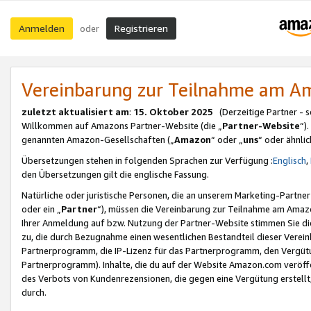
Anmelden
Registrieren
oder
Vereinbarung zur Teilnahme am 
zuletzt aktualisiert am
:
15. Oktober 2025
(Derzeitige Partner - 
Willkommen auf Amazons Partner-Website (die „
Partner-Website
“)
genannten Amazon-Gesellschaften („
Amazon
“ oder „
uns
“ oder ähnli
Übersetzungen stehen in folgenden Sprachen zur Verfügung :
Englisch
,
den Übersetzungen gilt die englische Fassung.
Natürliche oder juristische Personen, die an unserem Marketing-Partn
oder ein „
Partner
“), müssen die Vereinbarung zur Teilnahme am Ama
Ihrer Anmeldung auf bzw. Nutzung der Partner-Website stimmen Sie die
zu, die durch Bezugnahme einen wesentlichen Bestandteil dieser Verei
Partnerprogramm, die IP-Lizenz für das Partnerprogramm, den Vergütu
Partnerprogramm). Inhalte, die du auf der Website Amazon.com veröffe
des Verbots von Kundenrezensionen, die gegen eine Vergütung erstellt, 
durch.