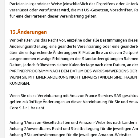
Parteien in irgendeiner Weise (einschließlich des Ergreifens oder Unt
veranlasst oder verpflichtet wird, die mit US-Gesetzen, Vorschriften,
für eine der Parteien dieser Vereinbarung gelten.
13.Änderungen
Wir behalten uns das Recht vor, einzelne oder alle Bestimmungen diese
Änderungsmitteilung, eine geänderte Vereinbarung oder eine geänderte 
über die entsprechende Änderung per E-Mail an Ihre zu diesem Zeitpun
ausgenommen etwaige Erhöhungen der Standardvergütung im Rahmen
Datum, jedoch frühestens sieben Kalendertage nach dem Datum, an de
PARTNERPROGRAMM NACH DEM DATUM DES WIRKSAMWERDENS DER Ä
WENN SIE MIT EINER ÄNDERUNG NICHT EINVERSTANDEN SIND, HABEN S
KÜNDIGEN.
Wenn Sie diese Vereinbarung mit Amazon France Services SAS geschlo
gelten zukünftige Änderungen an dieser Vereinbarung für Sie und Ama
Core S.à r.l. bezieht.
Anhang 1Amazon-Gesellschaften und Amazon-Websites nach Ländern
Anhang 2Anwendbares Recht und Streitbeilegung für die jeweiligen 
Anhang 3Steuerbestimmungen für die jeweiligen Amazon-Websites