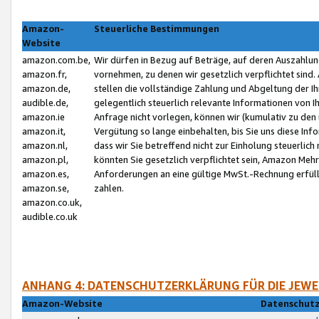
Amazon-
Steuerliche Bestimmungen
Website
amazon.com.be,
Wir dürfen in Bezug auf Beträge, auf deren Auszahlun
amazon.fr,
vornehmen, zu denen wir gesetzlich verpflichtet sind
amazon.de,
stellen die vollständige Zahlung und Abgeltung der 
audible.de,
gelegentlich steuerlich relevante Informationen von I
amazon.ie
Anfrage nicht vorlegen, können wir (kumulativ zu de
amazon.it,
Vergütung so lange einbehalten, bis Sie uns diese Inf
amazon.nl,
dass wir Sie betreffend nicht zur Einholung steuerlich 
amazon.pl,
könnten Sie gesetzlich verpflichtet sein, Amazon Meh
amazon.es,
Anforderungen an eine gültige MwSt.-Rechnung erfüllt
amazon.se,
zahlen.
amazon.co.uk,
audible.co.uk
ANHANG 4: DATENSCHUTZERKLÄRUNG FÜR DIE JEWE
Amazon-Website
Datenschutz