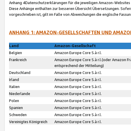
Anhang 4Datenschutzerklärungen für die jeweiligen Amazon-Websites
Diese Anhänge enthalten zur besseren Übersicht Übersetzungen. Sofe
vorgeschrieben ist, gilt im Falle von Abweichungen die englische Fass
ANHANG 1: AMAZON-GESELLSCHAFTEN UND AMAZO
Land
Amazon-Gesellschaft
Belgien
Amazon Europe Core S.à r.l.
Frankreich
Amazon Europe Core S.à r.l.(oder Amazon Fr
entsprechend der Mitteilung)
Deutschland
Amazon Europe Core S.à r.l.
Irland
Amazon Europe Core S.à r.l.
Italien
Amazon Europe Core S.à r.l.
Niederlande
Amazon Europe Core S.à r.l.
Polen
Amazon Europe Core S.à r.l.
Spanien
Amazon Europe Core S.à r.l.
Schweden
Amazon Europe Core S.à r.l.
Vereinigtes Königreich
Amazon Europe Core S.à r.l.