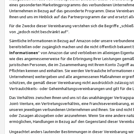
eines gesonderten Marketingprogramms des verbundenen Unternehmens
Unternehmen in Bezug auf das gesonderte Programm. Diese Vereinbarung
Ihnen und uns im Hinblick auf das Partnerprogramm dar und ersetzt al
Für die Zwecke dieser Vereinbarung verstehen sich die Begriffe „schließ
von „jedoch nicht beschränkt auf“.
Sämtliche Informationen in Bezug auf Amazon oder unsere verbunde
bereitstellen oder zugänglich machen und die nicht öffentlich bekannt bz
Informationen
“ von Amazon dar und verbleiben im alleinigen Eigent
wie dies angemessenerweise für die Erbringung Ihrer Leistungen gemäß d
juristischen Personen, die im Zusammenhang mit Ihrem Konto Zugriff au
Pflichten kennen und einhalten. Sie werden Vertrauliche Informationen 
Unternehmen) weitergeben und alle angemessenen Maßnahmen ergreifen
schützen, die gemäß dieser Vereinbarung nicht ausdrücklich zulässig is
Vertraulichkeits- oder Geheimhaltungsvereinbarungen und gilt für die
Das Verhältnis zwischen Ihnen und uns ist das unabhängiger Vertragspa
Joint-Venture, ein Vertretungsverhältnis, eine Franchisevereinbarung, 
unseren jeweiligen verbundenen Unternehmen und Ihnen. Sie sind ni
oder Zusagen abzugeben oder anzunehmen. Wenn Sie eine andere natürli
ermöglichen, Handlungen in Bezug auf den Gegenstand dieser Vereinbar
Ungeachtet anders lautender Bestimmungen in dieser Vereinbarung wird