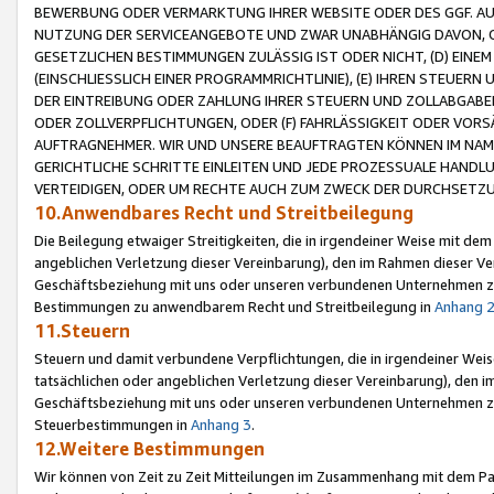
BEWERBUNG ODER VERMARKTUNG IHRER WEBSITE ODER DES GGF. AUF 
NUTZUNG DER SERVICEANGEBOTE UND ZWAR UNABHÄNGIG DAVON, O
GESETZLICHEN BESTIMMUNGEN ZULÄSSIG IST ODER NICHT, (D) EINE
(EINSCHLIESSLICH EINER PROGRAMMRICHTLINIE), (E) IHREN STEUER
DER EINTREIBUNG ODER ZAHLUNG IHRER STEUERN UND ZOLLABGAB
ODER ZOLLVERPFLICHTUNGEN, ODER (F) FAHRLÄSSIGKEIT ODER VORS
AUFTRAGNEHMER. WIR UND UNSERE BEAUFTRAGTEN KÖNNEN IM NAME
GERICHTLICHE SCHRITTE EINLEITEN UND JEDE PROZESSUALE HAND
VERTEIDIGEN, ODER UM RECHTE AUCH ZUM ZWECK DER DURCHSETZU
10.Anwendbares Recht und Streitbeilegung
Die Beilegung etwaiger Streitigkeiten, die in irgendeiner Weise mit de
angeblichen Verletzung dieser Vereinbarung), den im Rahmen dieser Ve
Geschäftsbeziehung mit uns oder unseren verbundenen Unternehmen zu
Bestimmungen zu anwendbarem Recht und Streitbeilegung in
Anhang 
11.Steuern
Steuern und damit verbundene Verpflichtungen, die in irgendeiner Wei
tatsächlichen oder angeblichen Verletzung dieser Vereinbarung), den 
Geschäftsbeziehung mit uns oder unseren verbundenen Unternehmen z
Steuerbestimmungen in
Anhang 3
.
12.Weitere Bestimmungen
Wir können von Zeit zu Zeit Mitteilungen im Zusammenhang mit dem Par