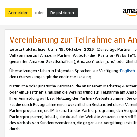
Anmelden
Registrieren
oder
Vereinbarung zur Teilnahme am 
zuletzt aktualisiert am
:
15. Oktober 2025
(Derzeitige Partner - 
Willkommen auf Amazons Partner-Website (die „
Partner-Website
“)
genannten Amazon-Gesellschaften („
Amazon
“ oder „
uns
“ oder ähnli
Übersetzungen stehen in folgenden Sprachen zur Verfügung :
Englisch
,
den Übersetzungen gilt die englische Fassung.
Natürliche oder juristische Personen, die an unserem Marketing-Partn
oder ein „
Partner
“), müssen die Vereinbarung zur Teilnahme am Ama
Ihrer Anmeldung auf bzw. Nutzung der Partner-Website stimmen Sie die
zu, die durch Bezugnahme einen wesentlichen Bestandteil dieser Verei
Partnerprogramm, die IP-Lizenz für das Partnerprogramm, den Vergütu
Partnerprogramm). Inhalte, die du auf der Website Amazon.com veröffe
des Verbots von Kundenrezensionen, die gegen eine Vergütung erstellt, 
durch.