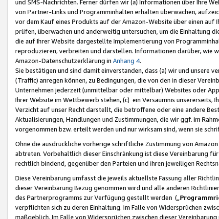
und SMS-Nachrichten. Ferner dürfen wir (a) Informationen über Ihre We
von Partner-Links und Programminhalten erhalten überwachen, aufzei
vor dem Kauf eines Produkts auf der Amazon-Website über einen auf Ih
prüfen, überwachen und anderweitig untersuchen, um die Einhaltung dies
die auf Ihrer Website dargestellte Implementierung von Programminhalt
reproduzieren, verbreiten und darstellen. Informationen darüber, wie w
Amazon-Datenschutzerklärung in
Anhang 4
.
Sie bestätigen und sind damit einverstanden, dass (a) wir und unsere 
(Traffic) anregen können, zu Bedingungen, die von den in dieser Vere
Unternehmen jederzeit (unmittelbar oder mittelbar) Websites oder Appl
Ihrer Website im Wettbewerb stehen, (c) ein Versäumnis unsererseits, I
Verzicht auf unser Recht darstellt, die betroffene oder eine andere B
Aktualisierungen, Handlungen und Zustimmungen, die wir ggf. im Rahme
vorgenommen bzw. erteilt werden und nur wirksam sind, wenn sie schri
Ohne die ausdrückliche vorherige schriftliche Zustimmung von Amazon
abtreten. Vorbehaltlich dieser Einschränkung ist diese Vereinbarung f
rechtlich bindend, gegenüber den Parteien und ihren jeweiligen Rech
Diese Vereinbarung umfasst die jeweils aktuellste Fassung aller Richtli
dieser Vereinbarung Bezug genommen wird und alle anderen Richtlinie
des Partnerprogramms zur Verfügung gestellt werden („
Programmric
verpflichten sich zu deren Einhaltung. Im Falle von Widersprüchen zwi
maßgeblich. Im Falle von Widersprüchen zwischen dieser Vereinbarun