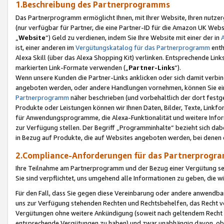
1.Beschreibung des Partnerprogramms
Das Partnerprogramm ermöglicht Ihnen, mit Ihrer Website, Ihren nutzer
(nur verfügbar für Partner, die eine Partner-ID für die Amazon UK We
„
Website
“) Geld zu verdienen, indem Sie Ihre Website mit einer der in
ist, einer anderen im
Vergütungskatalog für das Partnerprogramm
enth
Alexa Skill (über das Alexa Shopping Kit) verlinken. Entsprechende Lin
markierten Link-Formate verwenden („
Partner-Links
“).
Wenn unsere Kunden die Partner-Links anklicken oder sich damit verbi
angeboten werden, oder andere Handlungen vornehmen, können Sie eine
Partnerprogramm
näher beschrieben (und vorbehaltlich der dort festg
Produkte oder Leistungen können wir Ihnen Daten, Bilder, Texte, Linkfo
für Anwendungsprogramme, die Alexa-Funktionalität und weitere Inf
zur Verfügung stellen. Der Begriff „Programminhalte“ bezieht sich dabe
in Bezug auf Produkte, die auf Websites angeboten werden, bei denen 
2.Compliance-Anforderungen für das Partnerprog
Ihre Teilnahme am Partnerprogramm und der Bezug einer Vergütung setz
Sie sind verpflichtet, uns umgehend alle Informationen zu geben, die w
Für den Fall, dass Sie gegen diese Vereinbarung oder andere anwendba
uns zur Verfügung stehenden Rechten und Rechtsbehelfen, das Recht vo
Vergütungen ohne weitere Ankündigung (soweit nach geltendem Recht z
entsprechende Vergütungen zu haben) und zwar unabhängig davon, ob 