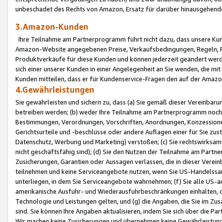
unbeschadet des Rechts von Amazon, Ersatz für darüber hinausgehen
3.Amazon-Kunden
Ihre Teilnahme am Partnerprogramm führt nicht dazu, dass unsere Kun
Amazon-Website angegebenen Preise, Verkaufsbedingungen, Regeln, Ri
Produktverkäufe für diese Kunden und können jederzeit geändert werde
sich einer unserer Kunden in einer Angelegenheit an Sie wenden, die 
Kunden mitteilen, dass er für Kundenservice-Fragen den auf der Ama
4.Gewährleistungen
Sie gewährleisten und sichern zu, dass (a) Sie gemäß dieser Vereinba
betreiben werden; (b) weder Ihre Teilnahme am Partnerprogramm noch d
Bestimmungen, Verordnungen, Vorschriften, Anordnungen, Konzessionen,
Gerichtsurteile und -beschlüsse oder andere Auflagen einer für Sie zu
Datenschutz, Werbung und Marketing) verstoßen; (c) Sie rechtswirksam 
nicht geschäftsfähig sind); (d) Sie den Nutzen der Teilnahme am Partne
Zusicherungen, Garantien oder Aussagen verlassen, die in dieser Verein
teilnehmen und keine Serviceangebote nutzen, wenn Sie US-Handelssa
unterliegen, in dem Sie Serviceangebote wahrnehmen; (f) Sie alle US
amerikanische Ausfuhr- und Wiederausfuhrbeschränkungen einhalten, 
Technologie und Leistungen gelten, und (g) die Angaben, die Sie im 
sind. Sie können Ihre Angaben aktualisieren, indem Sie sich über die 
Wir machen keine Zusicherungen und übernehmen keine Gewährleistun