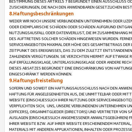
BESTIMMUNG DIESES ARTIKELS 7 BEGRÜNDET EINEN AUSSCHLUSS 
ZUSICHERUNGEN, DIE NACH DEN ANWENDBAREN GESETZLICHEN BE
8.Haftungsbeschränkungen
WEDER WIR NOCH UNSERE VERBUNDENEN UNTERNEHMEN ODER LIZEN
ODER EXEMPLARISCHE SCHÄDEN ODER SCHÄDEN AUFGRUND ENTGANG
NUTZUNGSAUSFALL ODER DATENVERLUST, DIE IM ZUSAMMENHANG MI
DES AUFTRETENS SOLCHER SCHÄDEN HINGEWIESEN WURDEN. FERN
SERVICEANGEBOTEN MAXIMAL DER HÖHE DES GESAMTBETRAGS DER 
ZEITPUNKT DES EREIGNISSES, DAS ZU DEM ZULETZT ENTSTANDENE
ZAHLENDEN VERGÜTUNGEN. SIE VERZICHTEN HIERMIT AUF ETWAIGE 
AUF ERFÜLLUNGSKLAGE, UNTERLASSUNGSKLAGE ODER ANDERE RECHT
DIESES ABSATZES BEGRÜNDET EINE EINSCHRÄNKUNG VON HAFTUNG
EINGESCHRÄNKT WERDEN KÖNNEN.
9.Haftungsfreistellung
SOFERN UND SOWEIT EIN HAFTUNGSAUSSCHLUSS NACH DEN ANWENDB
HAFTUNG FÜR ANGELEGENHEITEN AUS, DIE UNMITTELBAR ODER MITT
WEBSITE (EINSCHLIESSLICH IHRER NUTZUNG DER SERVICEANGEBOTE)
VERPFLICHTEN SICH, UNS, UNSERE VERBUNDENEN UNTERNEHMEN UN
(OFFICERS), ORGANMITGLIEDER (DIRECTORS) UND VERTRETER VON 
AUSLAGEN (EINSCHLIESSLICH ANGEMESSENER ANWALTSGEBÜHREN) FR
IHRER WEBSITE BZW. AUF IHRER WEBSITE ERSCHEINENDEM MATERIAL
MATERIALS MIT ANDEREN APPLIKATIONEN, INHALTEN ODER PROZESSE