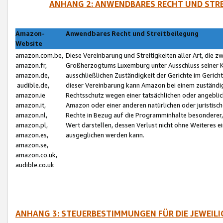
ANHANG 2: ANWENDBARES RECHT UND STRE
Amazon-
Anwendbares Recht und Streitbeilegung
Website
amazon.com.be,
Diese Vereinbarung und Streitigkeiten aller Art, die 
amazon.fr,
Großherzogtums Luxemburg unter Ausschluss seiner Kol
amazon.de,
ausschließlichen Zuständigkeit der Gerichte im Geri
audible.de,
dieser Vereinbarung kann Amazon bei einem zuständig
amazon.ie
Rechtsschutz wegen einer tatsächlichen oder angebli
amazon.it,
Amazon oder einer anderen natürlichen oder juristisc
amazon.nl,
Rechte in Bezug auf die Programminhalte besonderer,
amazon.pl,
Wert darstellen, dessen Verlust nicht ohne Weiteres e
amazon.es,
ausgeglichen werden kann.
amazon.se,
amazon.co.uk,
audible.co.uk
ANHANG 3: STEUERBESTIMMUNGEN FÜR DIE JEWEIL