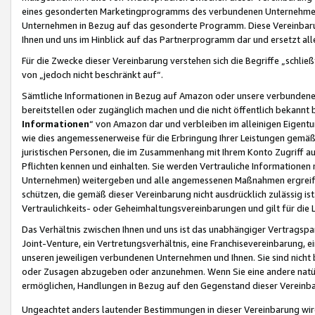
eines gesonderten Marketingprogramms des verbundenen Unternehmens
Unternehmen in Bezug auf das gesonderte Programm. Diese Vereinbarung
Ihnen und uns im Hinblick auf das Partnerprogramm dar und ersetzt al
Für die Zwecke dieser Vereinbarung verstehen sich die Begriffe „schließ
von „jedoch nicht beschränkt auf“.
Sämtliche Informationen in Bezug auf Amazon oder unsere verbunde
bereitstellen oder zugänglich machen und die nicht öffentlich bekannt bz
Informationen
“ von Amazon dar und verbleiben im alleinigen Eigent
wie dies angemessenerweise für die Erbringung Ihrer Leistungen gemäß d
juristischen Personen, die im Zusammenhang mit Ihrem Konto Zugriff au
Pflichten kennen und einhalten. Sie werden Vertrauliche Informationen 
Unternehmen) weitergeben und alle angemessenen Maßnahmen ergreifen
schützen, die gemäß dieser Vereinbarung nicht ausdrücklich zulässig is
Vertraulichkeits- oder Geheimhaltungsvereinbarungen und gilt für die
Das Verhältnis zwischen Ihnen und uns ist das unabhängiger Vertragspa
Joint-Venture, ein Vertretungsverhältnis, eine Franchisevereinbarung, 
unseren jeweiligen verbundenen Unternehmen und Ihnen. Sie sind ni
oder Zusagen abzugeben oder anzunehmen. Wenn Sie eine andere natürli
ermöglichen, Handlungen in Bezug auf den Gegenstand dieser Vereinbar
Ungeachtet anders lautender Bestimmungen in dieser Vereinbarung wird