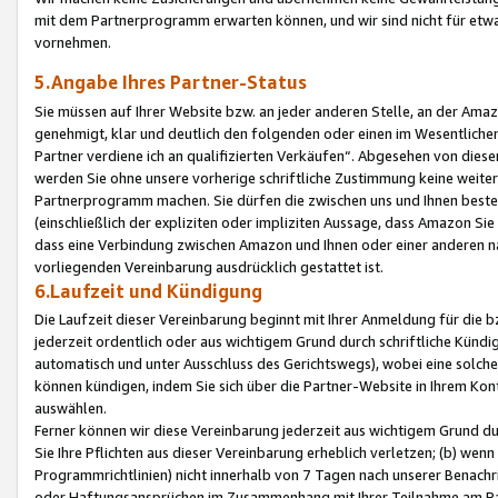
mit dem Partnerprogramm erwarten können, und wir sind nicht für etwa
vornehmen.
5.Angabe Ihres Partner-Status
Sie müssen auf Ihrer Website bzw. an jeder anderen Stelle, an der Am
genehmigt, klar und deutlich den folgenden oder einen im Wesentlichen
Partner verdiene ich an qualifizierten Verkäufen“. Abgesehen von die
werden Sie ohne unsere vorherige schriftliche Zustimmung keine weite
Partnerprogramm machen. Sie dürfen die zwischen uns und Ihnen best
(einschließlich der expliziten oder impliziten Aussage, dass Amazon Si
dass eine Verbindung zwischen Amazon und Ihnen oder einer anderen natü
vorliegenden Vereinbarung ausdrücklich gestattet ist.
6.Laufzeit und Kündigung
Die Laufzeit dieser Vereinbarung beginnt mit Ihrer Anmeldung für die 
jederzeit ordentlich oder aus wichtigem Grund durch schriftliche Kündi
automatisch und unter Ausschluss des Gerichtswegs), wobei eine solch
können kündigen, indem Sie sich über die Partner-Website in Ihrem Ko
auswählen.
Ferner können wir diese Vereinbarung jederzeit aus wichtigem Grund dur
Sie Ihre Pflichten aus dieser Vereinbarung erheblich verletzen; (b) wen
Programmrichtlinien) nicht innerhalb von 7 Tagen nach unserer Benachr
oder Haftungsansprüchen im Zusammenhang mit Ihrer Teilnahme am Pa