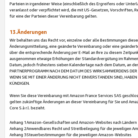
Parteien in irgendeiner Weise (einschließlich des Ergreifens oder Unt
veranlasst oder verpflichtet wird, die mit US-Gesetzen, Vorschriften,
für eine der Parteien dieser Vereinbarung gelten.
13.Änderungen
Wir behalten uns das Recht vor, einzelne oder alle Bestimmungen diese
Änderungsmitteilung, eine geänderte Vereinbarung oder eine geänderte 
über die entsprechende Änderung per E-Mail an Ihre zu diesem Zeitpun
ausgenommen etwaige Erhöhungen der Standardvergütung im Rahmen
Datum, jedoch frühestens sieben Kalendertage nach dem Datum, an de
PARTNERPROGRAMM NACH DEM DATUM DES WIRKSAMWERDENS DER Ä
WENN SIE MIT EINER ÄNDERUNG NICHT EINVERSTANDEN SIND, HABEN S
KÜNDIGEN.
Wenn Sie diese Vereinbarung mit Amazon France Services SAS geschlo
gelten zukünftige Änderungen an dieser Vereinbarung für Sie und Ama
Core S.à r.l. bezieht.
Anhang 1Amazon-Gesellschaften und Amazon-Websites nach Ländern
Anhang 2Anwendbares Recht und Streitbeilegung für die jeweiligen 
Anhang 3Steuerbestimmungen für die jeweiligen Amazon-Websites