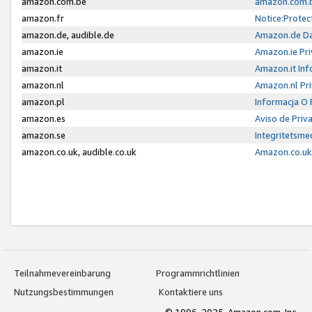
amazon.com.be
amazon.com.b
amazon.fr
Notice:Protec
amazon.de, audible.de
Amazon.de Da
amazon.ie
Amazon.ie Pri
amazon.it
Amazon.it Inf
amazon.nl
Amazon.nl Pri
amazon.pl
Informacja O
amazon.es
Aviso de Priv
amazon.se
Integritetsm
amazon.co.uk, audible.co.uk
Amazon.co.uk 
Teilnahmevereinbarung
Programmrichtlinien
Nutzungsbestimmungen
Kontaktiere uns