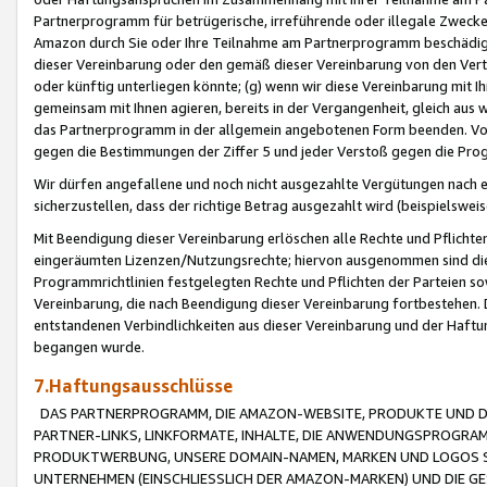
Partnerprogramm für betrügerische, irreführende oder illegale Zwecke
Amazon durch Sie oder Ihre Teilnahme am Partnerprogramm beschädig
dieser Vereinbarung oder den gemäß dieser Vereinbarung von den Vertr
oder künftig unterliegen könnte; (g) wenn wir diese Vereinbarung mit I
gemeinsam mit Ihnen agieren, bereits in der Vergangenheit, gleich aus
das Partnerprogramm in der allgemein angebotenen Form beenden. Vors
gegen die Bestimmungen der Ziffer 5 und jeder Verstoß gegen die Prog
Wir dürfen angefallene und noch nicht ausgezahlte Vergütungen nach 
sicherzustellen, dass der richtige Betrag ausgezahlt wird (beispielsw
Mit Beendigung dieser Vereinbarung erlöschen alle Rechte und Pflichte
eingeräumten Lizenzen/Nutzungsrechte; hiervon ausgenommen sind die in 
Programmrichtlinien festgelegten Rechte und Pflichten der Parteien sow
Vereinbarung, die nach Beendigung dieser Vereinbarung fortbestehen. D
entstandenen Verbindlichkeiten aus dieser Vereinbarung und der Haft
begangen wurde.
7.Haftungsausschlüsse
DAS PARTNERPROGRAMM, DIE AMAZON-WEBSITE, PRODUKTE UND DI
PARTNER-LINKS, LINKFORMATE, INHALTE, DIE ANWENDUNGSPROGR
PRODUKTWERBUNG, UNSERE DOMAIN-NAMEN, MARKEN UND LOGOS S
UNTERNEHMEN (EINSCHLIESSLICH DER AMAZON-MARKEN) UND DIE GE