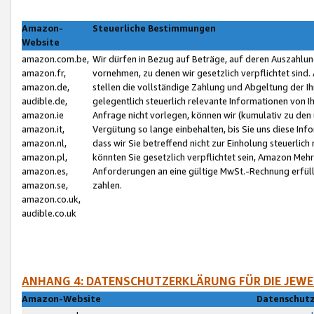
Amazon-
Steuerliche Bestimmungen
Website
amazon.com.be,
Wir dürfen in Bezug auf Beträge, auf deren Auszahlun
amazon.fr,
vornehmen, zu denen wir gesetzlich verpflichtet sind
amazon.de,
stellen die vollständige Zahlung und Abgeltung der 
audible.de,
gelegentlich steuerlich relevante Informationen von I
amazon.ie
Anfrage nicht vorlegen, können wir (kumulativ zu de
amazon.it,
Vergütung so lange einbehalten, bis Sie uns diese Inf
amazon.nl,
dass wir Sie betreffend nicht zur Einholung steuerlich 
amazon.pl,
könnten Sie gesetzlich verpflichtet sein, Amazon Meh
amazon.es,
Anforderungen an eine gültige MwSt.-Rechnung erfüllt
amazon.se,
zahlen.
amazon.co.uk,
audible.co.uk
ANHANG 4: DATENSCHUTZERKLÄRUNG FÜR DIE JEWE
Amazon-Website
Datenschutz