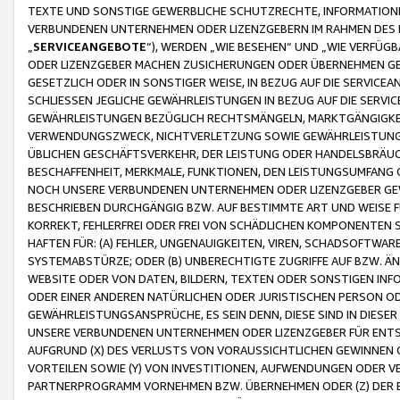
TEXTE UND SONSTIGE GEWERBLICHE SCHUTZRECHTE, INFORMATIONE
VERBUNDENEN UNTERNEHMEN ODER LIZENZGEBERN IM RAHMEN DES
„
SERVICEANGEBOTE
“), WERDEN „WIE BESEHEN“ UND „WIE VERFÜ
ODER LIZENZGEBER MACHEN ZUSICHERUNGEN ODER ÜBERNEHMEN GEW
GESETZLICH ODER IN SONSTIGER WEISE, IN BEZUG AUF DIE SERVI
SCHLIESSEN JEGLICHE GEWÄHRLEISTUNGEN IN BEZUG AUF DIE SERVI
GEWÄHRLEISTUNGEN BEZÜGLICH RECHTSMÄNGELN, MARKTGÄNGIGKEIT
VERWENDUNGSZWECK, NICHTVERLETZUNG SOWIE GEWÄHRLEISTUNGEN 
ÜBLICHEN GESCHÄFTSVERKEHR, DER LEISTUNG ODER HANDELSBRÄUCH
BESCHAFFENHEIT, MERKMALE, FUNKTIONEN, DEN LEISTUNGSUMFANG 
NOCH UNSERE VERBUNDENEN UNTERNEHMEN ODER LIZENZGEBER GEWÄ
BESCHRIEBEN DURCHGÄNGIG BZW. AUF BESTIMMTE ART UND WEISE
KORREKT, FEHLERFREI ODER FREI VON SCHÄDLICHEN KOMPONENTEN
HAFTEN FÜR: (A) FEHLER, UNGENAUIGKEITEN, VIREN, SCHADSOFTW
SYSTEMABSTÜRZE; ODER (B) UNBERECHTIGTE ZUGRIFFE AUF BZW. 
WEBSITE ODER VON DATEN, BILDERN, TEXTEN ODER SONSTIGEN INF
ODER EINER ANDEREN NATÜRLICHEN ODER JURISTISCHEN PERSON OD
GEWÄHRLEISTUNGSANSPRÜCHE, ES SEIN DENN, DIESE SIND IN DIES
UNSERE VERBUNDENEN UNTERNEHMEN ODER LIZENZGEBER FÜR EN
AUFGRUND (X) DES VERLUSTS VON VORAUSSICHTLICHEN GEWINNEN
VORTEILEN SOWIE (Y) VON INVESTITIONEN, AUFWENDUNGEN ODER VE
PARTNERPROGRAMM VORNEHMEN BZW. ÜBERNEHMEN ODER (Z) DER 