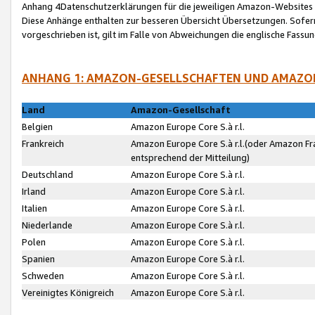
Anhang 4Datenschutzerklärungen für die jeweiligen Amazon-Websites
Diese Anhänge enthalten zur besseren Übersicht Übersetzungen. Sofe
vorgeschrieben ist, gilt im Falle von Abweichungen die englische Fass
ANHANG 1: AMAZON-GESELLSCHAFTEN UND AMAZO
Land
Amazon-Gesellschaft
Belgien
Amazon Europe Core S.à r.l.
Frankreich
Amazon Europe Core S.à r.l.(oder Amazon Fr
entsprechend der Mitteilung)
Deutschland
Amazon Europe Core S.à r.l.
Irland
Amazon Europe Core S.à r.l.
Italien
Amazon Europe Core S.à r.l.
Niederlande
Amazon Europe Core S.à r.l.
Polen
Amazon Europe Core S.à r.l.
Spanien
Amazon Europe Core S.à r.l.
Schweden
Amazon Europe Core S.à r.l.
Vereinigtes Königreich
Amazon Europe Core S.à r.l.