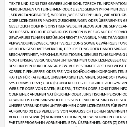
TEXTE UND SONSTIGE GEWERBLICHE SCHUTZRECHTE, INFORMATIONE
VERBUNDENEN UNTERNEHMEN ODER LIZENZGEBERN IM RAHMEN DES
„
SERVICEANGEBOTE
“), WERDEN „WIE BESEHEN“ UND „WIE VERFÜ
ODER LIZENZGEBER MACHEN ZUSICHERUNGEN ODER ÜBERNEHMEN GEW
GESETZLICH ODER IN SONSTIGER WEISE, IN BEZUG AUF DIE SERVI
SCHLIESSEN JEGLICHE GEWÄHRLEISTUNGEN IN BEZUG AUF DIE SERVI
GEWÄHRLEISTUNGEN BEZÜGLICH RECHTSMÄNGELN, MARKTGÄNGIGKEIT
VERWENDUNGSZWECK, NICHTVERLETZUNG SOWIE GEWÄHRLEISTUNGEN 
ÜBLICHEN GESCHÄFTSVERKEHR, DER LEISTUNG ODER HANDELSBRÄUCH
BESCHAFFENHEIT, MERKMALE, FUNKTIONEN, DEN LEISTUNGSUMFANG 
NOCH UNSERE VERBUNDENEN UNTERNEHMEN ODER LIZENZGEBER GEWÄ
BESCHRIEBEN DURCHGÄNGIG BZW. AUF BESTIMMTE ART UND WEISE
KORREKT, FEHLERFREI ODER FREI VON SCHÄDLICHEN KOMPONENTEN
HAFTEN FÜR: (A) FEHLER, UNGENAUIGKEITEN, VIREN, SCHADSOFTW
SYSTEMABSTÜRZE; ODER (B) UNBERECHTIGTE ZUGRIFFE AUF BZW. 
WEBSITE ODER VON DATEN, BILDERN, TEXTEN ODER SONSTIGEN INF
ODER EINER ANDEREN NATÜRLICHEN ODER JURISTISCHEN PERSON OD
GEWÄHRLEISTUNGSANSPRÜCHE, ES SEIN DENN, DIESE SIND IN DIES
UNSERE VERBUNDENEN UNTERNEHMEN ODER LIZENZGEBER FÜR EN
AUFGRUND (X) DES VERLUSTS VON VORAUSSICHTLICHEN GEWINNEN
VORTEILEN SOWIE (Y) VON INVESTITIONEN, AUFWENDUNGEN ODER VE
PARTNERPROGRAMM VORNEHMEN BZW. ÜBERNEHMEN ODER (Z) DER 