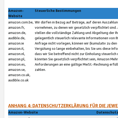
Amazon-
Steuerliche Bestimmungen
Website
amazon.com.be,
Wir dürfen in Bezug auf Beträge, auf deren Auszahlun
amazon.fr,
vornehmen, zu denen wir gesetzlich verpflichtet sind
amazon.de,
stellen die vollständige Zahlung und Abgeltung der 
audible.de,
gelegentlich steuerlich relevante Informationen von I
amazon.ie
Anfrage nicht vorlegen, können wir (kumulativ zu de
amazon.it,
Vergütung so lange einbehalten, bis Sie uns diese Inf
amazon.nl,
dass wir Sie betreffend nicht zur Einholung steuerlich 
amazon.pl,
könnten Sie gesetzlich verpflichtet sein, Amazon Meh
amazon.es,
Anforderungen an eine gültige MwSt.-Rechnung erfüllt
amazon.se,
zahlen.
amazon.co.uk,
audible.co.uk
ANHANG 4: DATENSCHUTZERKLÄRUNG FÜR DIE JEWE
Amazon-Website
Datenschutz