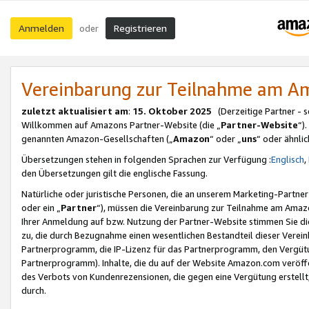
Anmelden
Registrieren
oder
Vereinbarung zur Teilnahme am 
zuletzt aktualisiert am
:
15. Oktober 2025
(Derzeitige Partner - 
Willkommen auf Amazons Partner-Website (die „
Partner-Website
“)
genannten Amazon-Gesellschaften („
Amazon
“ oder „
uns
“ oder ähnli
Übersetzungen stehen in folgenden Sprachen zur Verfügung :
Englisch
,
den Übersetzungen gilt die englische Fassung.
Natürliche oder juristische Personen, die an unserem Marketing-Partn
oder ein „
Partner
“), müssen die Vereinbarung zur Teilnahme am Ama
Ihrer Anmeldung auf bzw. Nutzung der Partner-Website stimmen Sie die
zu, die durch Bezugnahme einen wesentlichen Bestandteil dieser Verei
Partnerprogramm, die IP-Lizenz für das Partnerprogramm, den Vergütu
Partnerprogramm). Inhalte, die du auf der Website Amazon.com veröffe
des Verbots von Kundenrezensionen, die gegen eine Vergütung erstellt, 
durch.