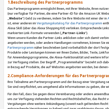
1.Beschreibung des Partnerprogramms
Das Partnerprogramm ermöglicht Ihnen, mit Ihrer Website, Ihren nutzer
(nur verfügbar für Partner, die eine Partner-ID für die Amazon UK We
„
Website
“) Geld zu verdienen, indem Sie Ihre Website mit einer der in
ist, einer anderen im
Vergütungskatalog für das Partnerprogramm
enth
Alexa Skill (über das Alexa Shopping Kit) verlinken. Entsprechende Lin
markierten Link-Formate verwenden („
Partner-Links
“).
Wenn unsere Kunden die Partner-Links anklicken oder sich damit verbi
angeboten werden, oder andere Handlungen vornehmen, können Sie eine
Partnerprogramm
näher beschrieben (und vorbehaltlich der dort festg
Produkte oder Leistungen können wir Ihnen Daten, Bilder, Texte, Linkfo
für Anwendungsprogramme, die Alexa-Funktionalität und weitere Inf
zur Verfügung stellen. Der Begriff „Programminhalte“ bezieht sich dabe
in Bezug auf Produkte, die auf Websites angeboten werden, bei denen 
2.Compliance-Anforderungen für das Partnerprog
Ihre Teilnahme am Partnerprogramm und der Bezug einer Vergütung setz
Sie sind verpflichtet, uns umgehend alle Informationen zu geben, die w
Für den Fall, dass Sie gegen diese Vereinbarung oder andere anwendba
uns zur Verfügung stehenden Rechten und Rechtsbehelfen, das Recht vo
Vergütungen ohne weitere Ankündigung (soweit nach geltendem Recht z
entsprechende Vergütungen zu haben) und zwar unabhängig davon, ob 