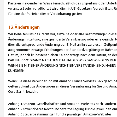
Parteien in irgendeiner Weise (einschließlich des Ergreifens oder Unt
veranlasst oder verpflichtet wird, die mit US-Gesetzen, Vorschriften,
für eine der Parteien dieser Vereinbarung gelten.
13.Änderungen
Wir behalten uns das Recht vor, einzelne oder alle Bestimmungen diese
Änderungsmitteilung, eine geänderte Vereinbarung oder eine geänderte 
über die entsprechende Änderung per E-Mail an Ihre zu diesem Zeitpun
ausgenommen etwaige Erhöhungen der Standardvergütung im Rahmen
Datum, jedoch frühestens sieben Kalendertage nach dem Datum, an de
PARTNERPROGRAMM NACH DEM DATUM DES WIRKSAMWERDENS DER Ä
WENN SIE MIT EINER ÄNDERUNG NICHT EINVERSTANDEN SIND, HABEN S
KÜNDIGEN.
Wenn Sie diese Vereinbarung mit Amazon France Services SAS geschlo
gelten zukünftige Änderungen an dieser Vereinbarung für Sie und Ama
Core S.à r.l. bezieht.
Anhang 1Amazon-Gesellschaften und Amazon-Websites nach Ländern
Anhang 2Anwendbares Recht und Streitbeilegung für die jeweiligen 
Anhang 3Steuerbestimmungen für die jeweiligen Amazon-Websites