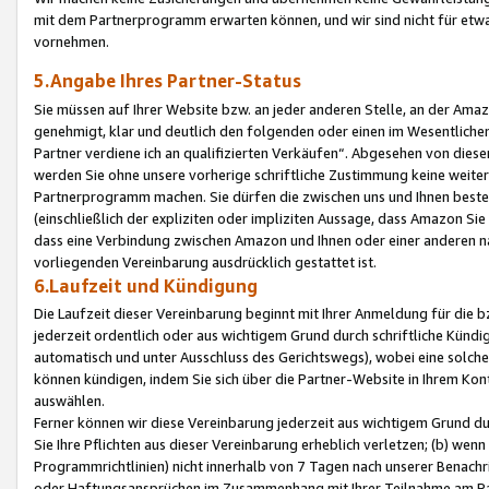
mit dem Partnerprogramm erwarten können, und wir sind nicht für etwa
vornehmen.
5.Angabe Ihres Partner-Status
Sie müssen auf Ihrer Website bzw. an jeder anderen Stelle, an der Am
genehmigt, klar und deutlich den folgenden oder einen im Wesentlichen
Partner verdiene ich an qualifizierten Verkäufen“. Abgesehen von die
werden Sie ohne unsere vorherige schriftliche Zustimmung keine weite
Partnerprogramm machen. Sie dürfen die zwischen uns und Ihnen best
(einschließlich der expliziten oder impliziten Aussage, dass Amazon Si
dass eine Verbindung zwischen Amazon und Ihnen oder einer anderen natü
vorliegenden Vereinbarung ausdrücklich gestattet ist.
6.Laufzeit und Kündigung
Die Laufzeit dieser Vereinbarung beginnt mit Ihrer Anmeldung für die 
jederzeit ordentlich oder aus wichtigem Grund durch schriftliche Kündi
automatisch und unter Ausschluss des Gerichtswegs), wobei eine solch
können kündigen, indem Sie sich über die Partner-Website in Ihrem Ko
auswählen.
Ferner können wir diese Vereinbarung jederzeit aus wichtigem Grund dur
Sie Ihre Pflichten aus dieser Vereinbarung erheblich verletzen; (b) wen
Programmrichtlinien) nicht innerhalb von 7 Tagen nach unserer Benachr
oder Haftungsansprüchen im Zusammenhang mit Ihrer Teilnahme am Pa