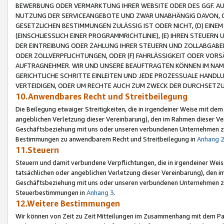
BEWERBUNG ODER VERMARKTUNG IHRER WEBSITE ODER DES GGF. AUF 
NUTZUNG DER SERVICEANGEBOTE UND ZWAR UNABHÄNGIG DAVON, O
GESETZLICHEN BESTIMMUNGEN ZULÄSSIG IST ODER NICHT, (D) EINE
(EINSCHLIESSLICH EINER PROGRAMMRICHTLINIE), (E) IHREN STEUER
DER EINTREIBUNG ODER ZAHLUNG IHRER STEUERN UND ZOLLABGAB
ODER ZOLLVERPFLICHTUNGEN, ODER (F) FAHRLÄSSIGKEIT ODER VORS
AUFTRAGNEHMER. WIR UND UNSERE BEAUFTRAGTEN KÖNNEN IM NAME
GERICHTLICHE SCHRITTE EINLEITEN UND JEDE PROZESSUALE HAND
VERTEIDIGEN, ODER UM RECHTE AUCH ZUM ZWECK DER DURCHSETZU
10.Anwendbares Recht und Streitbeilegung
Die Beilegung etwaiger Streitigkeiten, die in irgendeiner Weise mit de
angeblichen Verletzung dieser Vereinbarung), den im Rahmen dieser Ve
Geschäftsbeziehung mit uns oder unseren verbundenen Unternehmen zu
Bestimmungen zu anwendbarem Recht und Streitbeilegung in
Anhang 
11.Steuern
Steuern und damit verbundene Verpflichtungen, die in irgendeiner Wei
tatsächlichen oder angeblichen Verletzung dieser Vereinbarung), den 
Geschäftsbeziehung mit uns oder unseren verbundenen Unternehmen z
Steuerbestimmungen in
Anhang 3
.
12.Weitere Bestimmungen
Wir können von Zeit zu Zeit Mitteilungen im Zusammenhang mit dem Par