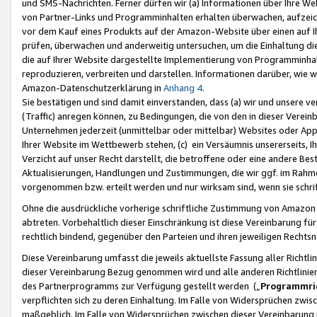
und SMS-Nachrichten. Ferner dürfen wir (a) Informationen über Ihre We
von Partner-Links und Programminhalten erhalten überwachen, aufzei
vor dem Kauf eines Produkts auf der Amazon-Website über einen auf Ih
prüfen, überwachen und anderweitig untersuchen, um die Einhaltung dies
die auf Ihrer Website dargestellte Implementierung von Programminhalt
reproduzieren, verbreiten und darstellen. Informationen darüber, wie w
Amazon-Datenschutzerklärung in
Anhang 4
.
Sie bestätigen und sind damit einverstanden, dass (a) wir und unsere 
(Traffic) anregen können, zu Bedingungen, die von den in dieser Vere
Unternehmen jederzeit (unmittelbar oder mittelbar) Websites oder Appl
Ihrer Website im Wettbewerb stehen, (c) ein Versäumnis unsererseits, I
Verzicht auf unser Recht darstellt, die betroffene oder eine andere B
Aktualisierungen, Handlungen und Zustimmungen, die wir ggf. im Rahme
vorgenommen bzw. erteilt werden und nur wirksam sind, wenn sie schri
Ohne die ausdrückliche vorherige schriftliche Zustimmung von Amazon
abtreten. Vorbehaltlich dieser Einschränkung ist diese Vereinbarung f
rechtlich bindend, gegenüber den Parteien und ihren jeweiligen Rech
Diese Vereinbarung umfasst die jeweils aktuellste Fassung aller Richtli
dieser Vereinbarung Bezug genommen wird und alle anderen Richtlinie
des Partnerprogramms zur Verfügung gestellt werden („
Programmric
verpflichten sich zu deren Einhaltung. Im Falle von Widersprüchen zwi
maßgeblich. Im Falle von Widersprüchen zwischen dieser Vereinbarun