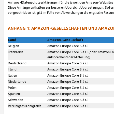
Anhang 4Datenschutzerklärungen für die jeweiligen Amazon-Websites
Diese Anhänge enthalten zur besseren Übersicht Übersetzungen. Sofe
vorgeschrieben ist, gilt im Falle von Abweichungen die englische Fass
ANHANG 1: AMAZON-GESELLSCHAFTEN UND AMAZO
Land
Amazon-Gesellschaft
Belgien
Amazon Europe Core S.à r.l.
Frankreich
Amazon Europe Core S.à r.l.(oder Amazon Fr
entsprechend der Mitteilung)
Deutschland
Amazon Europe Core S.à r.l.
Irland
Amazon Europe Core S.à r.l.
Italien
Amazon Europe Core S.à r.l.
Niederlande
Amazon Europe Core S.à r.l.
Polen
Amazon Europe Core S.à r.l.
Spanien
Amazon Europe Core S.à r.l.
Schweden
Amazon Europe Core S.à r.l.
Vereinigtes Königreich
Amazon Europe Core S.à r.l.