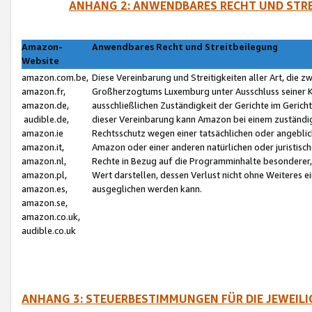
ANHANG 2: ANWENDBARES RECHT UND STRE
Amazon-
Anwendbares Recht und Streitbeilegung
Website
amazon.com.be,
Diese Vereinbarung und Streitigkeiten aller Art, die 
amazon.fr,
Großherzogtums Luxemburg unter Ausschluss seiner Kol
amazon.de,
ausschließlichen Zuständigkeit der Gerichte im Geri
audible.de,
dieser Vereinbarung kann Amazon bei einem zuständig
amazon.ie
Rechtsschutz wegen einer tatsächlichen oder angebli
amazon.it,
Amazon oder einer anderen natürlichen oder juristisc
amazon.nl,
Rechte in Bezug auf die Programminhalte besonderer,
amazon.pl,
Wert darstellen, dessen Verlust nicht ohne Weiteres e
amazon.es,
ausgeglichen werden kann.
amazon.se,
amazon.co.uk,
audible.co.uk
ANHANG 3: STEUERBESTIMMUNGEN FÜR DIE JEWEIL