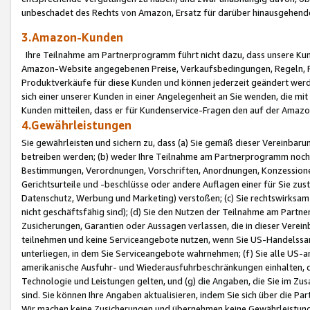
unbeschadet des Rechts von Amazon, Ersatz für darüber hinausgehen
3.Amazon-Kunden
Ihre Teilnahme am Partnerprogramm führt nicht dazu, dass unsere Kun
Amazon-Website angegebenen Preise, Verkaufsbedingungen, Regeln, Ri
Produktverkäufe für diese Kunden und können jederzeit geändert werde
sich einer unserer Kunden in einer Angelegenheit an Sie wenden, die 
Kunden mitteilen, dass er für Kundenservice-Fragen den auf der Ama
4.Gewährleistungen
Sie gewährleisten und sichern zu, dass (a) Sie gemäß dieser Vereinba
betreiben werden; (b) weder Ihre Teilnahme am Partnerprogramm noch d
Bestimmungen, Verordnungen, Vorschriften, Anordnungen, Konzessionen,
Gerichtsurteile und -beschlüsse oder andere Auflagen einer für Sie zu
Datenschutz, Werbung und Marketing) verstoßen; (c) Sie rechtswirksam 
nicht geschäftsfähig sind); (d) Sie den Nutzen der Teilnahme am Partne
Zusicherungen, Garantien oder Aussagen verlassen, die in dieser Verein
teilnehmen und keine Serviceangebote nutzen, wenn Sie US-Handelssa
unterliegen, in dem Sie Serviceangebote wahrnehmen; (f) Sie alle US
amerikanische Ausfuhr- und Wiederausfuhrbeschränkungen einhalten, 
Technologie und Leistungen gelten, und (g) die Angaben, die Sie im 
sind. Sie können Ihre Angaben aktualisieren, indem Sie sich über die 
Wir machen keine Zusicherungen und übernehmen keine Gewährleistun