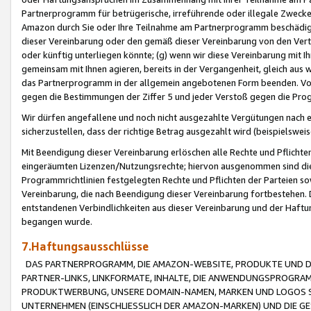
Partnerprogramm für betrügerische, irreführende oder illegale Zwecke
Amazon durch Sie oder Ihre Teilnahme am Partnerprogramm beschädig
dieser Vereinbarung oder den gemäß dieser Vereinbarung von den Vertr
oder künftig unterliegen könnte; (g) wenn wir diese Vereinbarung mit I
gemeinsam mit Ihnen agieren, bereits in der Vergangenheit, gleich aus
das Partnerprogramm in der allgemein angebotenen Form beenden. Vors
gegen die Bestimmungen der Ziffer 5 und jeder Verstoß gegen die Prog
Wir dürfen angefallene und noch nicht ausgezahlte Vergütungen nach 
sicherzustellen, dass der richtige Betrag ausgezahlt wird (beispielsw
Mit Beendigung dieser Vereinbarung erlöschen alle Rechte und Pflichte
eingeräumten Lizenzen/Nutzungsrechte; hiervon ausgenommen sind die in 
Programmrichtlinien festgelegten Rechte und Pflichten der Parteien sow
Vereinbarung, die nach Beendigung dieser Vereinbarung fortbestehen. D
entstandenen Verbindlichkeiten aus dieser Vereinbarung und der Haft
begangen wurde.
7.Haftungsausschlüsse
DAS PARTNERPROGRAMM, DIE AMAZON-WEBSITE, PRODUKTE UND DI
PARTNER-LINKS, LINKFORMATE, INHALTE, DIE ANWENDUNGSPROGR
PRODUKTWERBUNG, UNSERE DOMAIN-NAMEN, MARKEN UND LOGOS S
UNTERNEHMEN (EINSCHLIESSLICH DER AMAZON-MARKEN) UND DIE GE