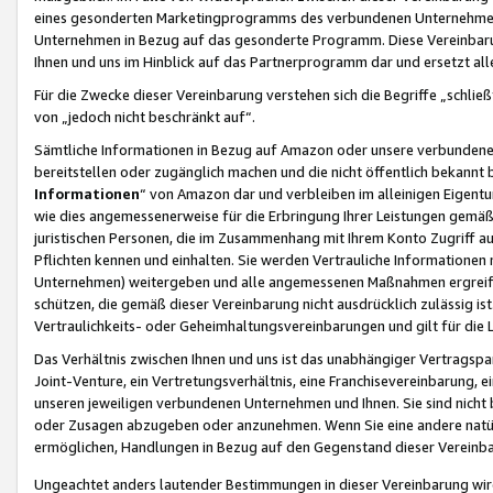
eines gesonderten Marketingprogramms des verbundenen Unternehmens
Unternehmen in Bezug auf das gesonderte Programm. Diese Vereinbarung
Ihnen und uns im Hinblick auf das Partnerprogramm dar und ersetzt al
Für die Zwecke dieser Vereinbarung verstehen sich die Begriffe „schließ
von „jedoch nicht beschränkt auf“.
Sämtliche Informationen in Bezug auf Amazon oder unsere verbunde
bereitstellen oder zugänglich machen und die nicht öffentlich bekannt bz
Informationen
“ von Amazon dar und verbleiben im alleinigen Eigent
wie dies angemessenerweise für die Erbringung Ihrer Leistungen gemäß d
juristischen Personen, die im Zusammenhang mit Ihrem Konto Zugriff au
Pflichten kennen und einhalten. Sie werden Vertrauliche Informationen 
Unternehmen) weitergeben und alle angemessenen Maßnahmen ergreifen
schützen, die gemäß dieser Vereinbarung nicht ausdrücklich zulässig is
Vertraulichkeits- oder Geheimhaltungsvereinbarungen und gilt für die
Das Verhältnis zwischen Ihnen und uns ist das unabhängiger Vertragspa
Joint-Venture, ein Vertretungsverhältnis, eine Franchisevereinbarung, 
unseren jeweiligen verbundenen Unternehmen und Ihnen. Sie sind ni
oder Zusagen abzugeben oder anzunehmen. Wenn Sie eine andere natürli
ermöglichen, Handlungen in Bezug auf den Gegenstand dieser Vereinbar
Ungeachtet anders lautender Bestimmungen in dieser Vereinbarung wird