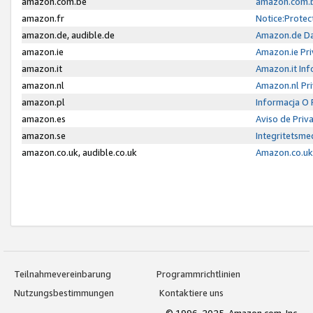
amazon.com.be
amazon.com.b
amazon.fr
Notice:Protec
amazon.de, audible.de
Amazon.de Da
amazon.ie
Amazon.ie Pri
amazon.it
Amazon.it Inf
amazon.nl
Amazon.nl Pri
amazon.pl
Informacja O
amazon.es
Aviso de Priv
amazon.se
Integritetsm
amazon.co.uk, audible.co.uk
Amazon.co.uk 
Teilnahmevereinbarung
Programmrichtlinien
Nutzungsbestimmungen
Kontaktiere uns