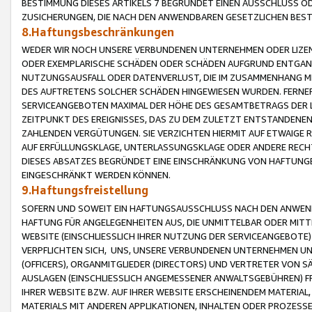
BESTIMMUNG DIESES ARTIKELS 7 BEGRÜNDET EINEN AUSSCHLUSS 
ZUSICHERUNGEN, DIE NACH DEN ANWENDBAREN GESETZLICHEN BE
8.Haftungsbeschränkungen
WEDER WIR NOCH UNSERE VERBUNDENEN UNTERNEHMEN ODER LIZEN
ODER EXEMPLARISCHE SCHÄDEN ODER SCHÄDEN AUFGRUND ENTGANG
NUTZUNGSAUSFALL ODER DATENVERLUST, DIE IM ZUSAMMENHANG MI
DES AUFTRETENS SOLCHER SCHÄDEN HINGEWIESEN WURDEN. FERN
SERVICEANGEBOTEN MAXIMAL DER HÖHE DES GESAMTBETRAGS DER 
ZEITPUNKT DES EREIGNISSES, DAS ZU DEM ZULETZT ENTSTANDENE
ZAHLENDEN VERGÜTUNGEN. SIE VERZICHTEN HIERMIT AUF ETWAIGE 
AUF ERFÜLLUNGSKLAGE, UNTERLASSUNGSKLAGE ODER ANDERE RECHT
DIESES ABSATZES BEGRÜNDET EINE EINSCHRÄNKUNG VON HAFTUNG
EINGESCHRÄNKT WERDEN KÖNNEN.
9.Haftungsfreistellung
SOFERN UND SOWEIT EIN HAFTUNGSAUSSCHLUSS NACH DEN ANWENDB
HAFTUNG FÜR ANGELEGENHEITEN AUS, DIE UNMITTELBAR ODER MITT
WEBSITE (EINSCHLIESSLICH IHRER NUTZUNG DER SERVICEANGEBOTE)
VERPFLICHTEN SICH, UNS, UNSERE VERBUNDENEN UNTERNEHMEN UN
(OFFICERS), ORGANMITGLIEDER (DIRECTORS) UND VERTRETER VON 
AUSLAGEN (EINSCHLIESSLICH ANGEMESSENER ANWALTSGEBÜHREN) FR
IHRER WEBSITE BZW. AUF IHRER WEBSITE ERSCHEINENDEM MATERIAL
MATERIALS MIT ANDEREN APPLIKATIONEN, INHALTEN ODER PROZESSE