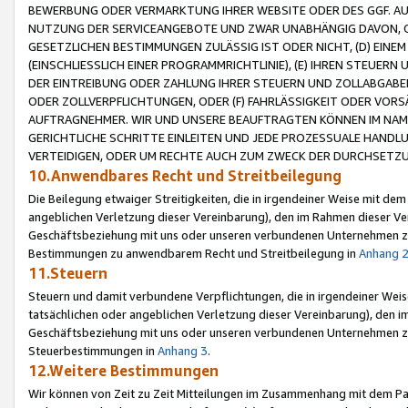
BEWERBUNG ODER VERMARKTUNG IHRER WEBSITE ODER DES GGF. AUF 
NUTZUNG DER SERVICEANGEBOTE UND ZWAR UNABHÄNGIG DAVON, O
GESETZLICHEN BESTIMMUNGEN ZULÄSSIG IST ODER NICHT, (D) EINE
(EINSCHLIESSLICH EINER PROGRAMMRICHTLINIE), (E) IHREN STEUER
DER EINTREIBUNG ODER ZAHLUNG IHRER STEUERN UND ZOLLABGAB
ODER ZOLLVERPFLICHTUNGEN, ODER (F) FAHRLÄSSIGKEIT ODER VORS
AUFTRAGNEHMER. WIR UND UNSERE BEAUFTRAGTEN KÖNNEN IM NAME
GERICHTLICHE SCHRITTE EINLEITEN UND JEDE PROZESSUALE HAND
VERTEIDIGEN, ODER UM RECHTE AUCH ZUM ZWECK DER DURCHSETZU
10.Anwendbares Recht und Streitbeilegung
Die Beilegung etwaiger Streitigkeiten, die in irgendeiner Weise mit de
angeblichen Verletzung dieser Vereinbarung), den im Rahmen dieser Ve
Geschäftsbeziehung mit uns oder unseren verbundenen Unternehmen zu
Bestimmungen zu anwendbarem Recht und Streitbeilegung in
Anhang 
11.Steuern
Steuern und damit verbundene Verpflichtungen, die in irgendeiner Wei
tatsächlichen oder angeblichen Verletzung dieser Vereinbarung), den 
Geschäftsbeziehung mit uns oder unseren verbundenen Unternehmen z
Steuerbestimmungen in
Anhang 3
.
12.Weitere Bestimmungen
Wir können von Zeit zu Zeit Mitteilungen im Zusammenhang mit dem Par