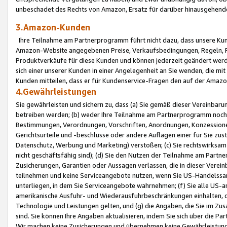
unbeschadet des Rechts von Amazon, Ersatz für darüber hinausgehen
3.Amazon-Kunden
Ihre Teilnahme am Partnerprogramm führt nicht dazu, dass unsere Kun
Amazon-Website angegebenen Preise, Verkaufsbedingungen, Regeln, Ri
Produktverkäufe für diese Kunden und können jederzeit geändert werde
sich einer unserer Kunden in einer Angelegenheit an Sie wenden, die 
Kunden mitteilen, dass er für Kundenservice-Fragen den auf der Ama
4.Gewährleistungen
Sie gewährleisten und sichern zu, dass (a) Sie gemäß dieser Vereinba
betreiben werden; (b) weder Ihre Teilnahme am Partnerprogramm noch d
Bestimmungen, Verordnungen, Vorschriften, Anordnungen, Konzessionen,
Gerichtsurteile und -beschlüsse oder andere Auflagen einer für Sie zu
Datenschutz, Werbung und Marketing) verstoßen; (c) Sie rechtswirksam 
nicht geschäftsfähig sind); (d) Sie den Nutzen der Teilnahme am Partne
Zusicherungen, Garantien oder Aussagen verlassen, die in dieser Verein
teilnehmen und keine Serviceangebote nutzen, wenn Sie US-Handelssa
unterliegen, in dem Sie Serviceangebote wahrnehmen; (f) Sie alle US
amerikanische Ausfuhr- und Wiederausfuhrbeschränkungen einhalten, 
Technologie und Leistungen gelten, und (g) die Angaben, die Sie im 
sind. Sie können Ihre Angaben aktualisieren, indem Sie sich über die 
Wir machen keine Zusicherungen und übernehmen keine Gewährleistun