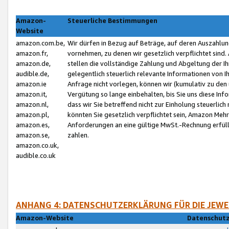
Amazon-
Steuerliche Bestimmungen
Website
amazon.com.be,
Wir dürfen in Bezug auf Beträge, auf deren Auszahlun
amazon.fr,
vornehmen, zu denen wir gesetzlich verpflichtet sind
amazon.de,
stellen die vollständige Zahlung und Abgeltung der 
audible.de,
gelegentlich steuerlich relevante Informationen von I
amazon.ie
Anfrage nicht vorlegen, können wir (kumulativ zu de
amazon.it,
Vergütung so lange einbehalten, bis Sie uns diese Inf
amazon.nl,
dass wir Sie betreffend nicht zur Einholung steuerlich 
amazon.pl,
könnten Sie gesetzlich verpflichtet sein, Amazon Meh
amazon.es,
Anforderungen an eine gültige MwSt.-Rechnung erfüllt
amazon.se,
zahlen.
amazon.co.uk,
audible.co.uk
ANHANG 4: DATENSCHUTZERKLÄRUNG FÜR DIE JEWE
Amazon-Website
Datenschutz