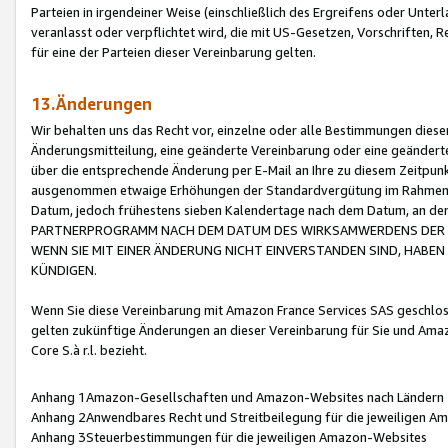
Parteien in irgendeiner Weise (einschließlich des Ergreifens oder Unt
veranlasst oder verpflichtet wird, die mit US-Gesetzen, Vorschriften,
für eine der Parteien dieser Vereinbarung gelten.
13.Änderungen
Wir behalten uns das Recht vor, einzelne oder alle Bestimmungen diese
Änderungsmitteilung, eine geänderte Vereinbarung oder eine geänderte 
über die entsprechende Änderung per E-Mail an Ihre zu diesem Zeitpun
ausgenommen etwaige Erhöhungen der Standardvergütung im Rahmen
Datum, jedoch frühestens sieben Kalendertage nach dem Datum, an de
PARTNERPROGRAMM NACH DEM DATUM DES WIRKSAMWERDENS DER Ä
WENN SIE MIT EINER ÄNDERUNG NICHT EINVERSTANDEN SIND, HABEN S
KÜNDIGEN.
Wenn Sie diese Vereinbarung mit Amazon France Services SAS geschlo
gelten zukünftige Änderungen an dieser Vereinbarung für Sie und Ama
Core S.à r.l. bezieht.
Anhang 1Amazon-Gesellschaften und Amazon-Websites nach Ländern
Anhang 2Anwendbares Recht und Streitbeilegung für die jeweiligen 
Anhang 3Steuerbestimmungen für die jeweiligen Amazon-Websites