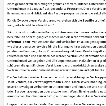
eines gesonderten Marketingprogramms des verbundenen Unternehmens
Unternehmen in Bezug auf das gesonderte Programm. Diese Vereinbarung
Ihnen und uns im Hinblick auf das Partnerprogramm dar und ersetzt al
Für die Zwecke dieser Vereinbarung verstehen sich die Begriffe „schließ
von „jedoch nicht beschränkt auf“.
Sämtliche Informationen in Bezug auf Amazon oder unsere verbunde
bereitstellen oder zugänglich machen und die nicht öffentlich bekannt bz
Informationen
“ von Amazon dar und verbleiben im alleinigen Eigent
wie dies angemessenerweise für die Erbringung Ihrer Leistungen gemäß d
juristischen Personen, die im Zusammenhang mit Ihrem Konto Zugriff au
Pflichten kennen und einhalten. Sie werden Vertrauliche Informationen 
Unternehmen) weitergeben und alle angemessenen Maßnahmen ergreifen
schützen, die gemäß dieser Vereinbarung nicht ausdrücklich zulässig is
Vertraulichkeits- oder Geheimhaltungsvereinbarungen und gilt für die
Das Verhältnis zwischen Ihnen und uns ist das unabhängiger Vertragspa
Joint-Venture, ein Vertretungsverhältnis, eine Franchisevereinbarung, 
unseren jeweiligen verbundenen Unternehmen und Ihnen. Sie sind ni
oder Zusagen abzugeben oder anzunehmen. Wenn Sie eine andere natürli
ermöglichen, Handlungen in Bezug auf den Gegenstand dieser Vereinbar
Ungeachtet anders lautender Bestimmungen in dieser Vereinbarung wird