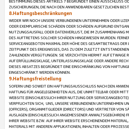
BESTIMMUNG DIESES ARTIKELS 7 BEGRÜNDET EINEN AUSSCHLUSS 
ZUSICHERUNGEN, DIE NACH DEN ANWENDBAREN GESETZLICHEN BE
8.Haftungsbeschränkungen
WEDER WIR NOCH UNSERE VERBUNDENEN UNTERNEHMEN ODER LIZEN
ODER EXEMPLARISCHE SCHÄDEN ODER SCHÄDEN AUFGRUND ENTGANG
NUTZUNGSAUSFALL ODER DATENVERLUST, DIE IM ZUSAMMENHANG MI
DES AUFTRETENS SOLCHER SCHÄDEN HINGEWIESEN WURDEN. FERN
SERVICEANGEBOTEN MAXIMAL DER HÖHE DES GESAMTBETRAGS DER 
ZEITPUNKT DES EREIGNISSES, DAS ZU DEM ZULETZT ENTSTANDENE
ZAHLENDEN VERGÜTUNGEN. SIE VERZICHTEN HIERMIT AUF ETWAIGE 
AUF ERFÜLLUNGSKLAGE, UNTERLASSUNGSKLAGE ODER ANDERE RECHT
DIESES ABSATZES BEGRÜNDET EINE EINSCHRÄNKUNG VON HAFTUNG
EINGESCHRÄNKT WERDEN KÖNNEN.
9.Haftungsfreistellung
SOFERN UND SOWEIT EIN HAFTUNGSAUSSCHLUSS NACH DEN ANWENDB
HAFTUNG FÜR ANGELEGENHEITEN AUS, DIE UNMITTELBAR ODER MITT
WEBSITE (EINSCHLIESSLICH IHRER NUTZUNG DER SERVICEANGEBOTE)
VERPFLICHTEN SICH, UNS, UNSERE VERBUNDENEN UNTERNEHMEN UN
(OFFICERS), ORGANMITGLIEDER (DIRECTORS) UND VERTRETER VON 
AUSLAGEN (EINSCHLIESSLICH ANGEMESSENER ANWALTSGEBÜHREN) FR
IHRER WEBSITE BZW. AUF IHRER WEBSITE ERSCHEINENDEM MATERIAL
MATERIALS MIT ANDEREN APPLIKATIONEN, INHALTEN ODER PROZESSE