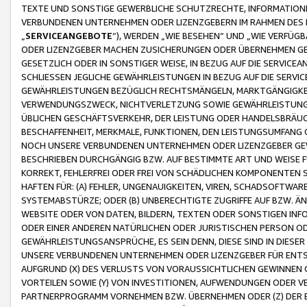
TEXTE UND SONSTIGE GEWERBLICHE SCHUTZRECHTE, INFORMATIONE
VERBUNDENEN UNTERNEHMEN ODER LIZENZGEBERN IM RAHMEN DES
„
SERVICEANGEBOTE
“), WERDEN „WIE BESEHEN“ UND „WIE VERFÜ
ODER LIZENZGEBER MACHEN ZUSICHERUNGEN ODER ÜBERNEHMEN GEW
GESETZLICH ODER IN SONSTIGER WEISE, IN BEZUG AUF DIE SERVI
SCHLIESSEN JEGLICHE GEWÄHRLEISTUNGEN IN BEZUG AUF DIE SERVI
GEWÄHRLEISTUNGEN BEZÜGLICH RECHTSMÄNGELN, MARKTGÄNGIGKEIT
VERWENDUNGSZWECK, NICHTVERLETZUNG SOWIE GEWÄHRLEISTUNGEN 
ÜBLICHEN GESCHÄFTSVERKEHR, DER LEISTUNG ODER HANDELSBRÄUCH
BESCHAFFENHEIT, MERKMALE, FUNKTIONEN, DEN LEISTUNGSUMFANG 
NOCH UNSERE VERBUNDENEN UNTERNEHMEN ODER LIZENZGEBER GEWÄ
BESCHRIEBEN DURCHGÄNGIG BZW. AUF BESTIMMTE ART UND WEISE
KORREKT, FEHLERFREI ODER FREI VON SCHÄDLICHEN KOMPONENTEN
HAFTEN FÜR: (A) FEHLER, UNGENAUIGKEITEN, VIREN, SCHADSOFTW
SYSTEMABSTÜRZE; ODER (B) UNBERECHTIGTE ZUGRIFFE AUF BZW. 
WEBSITE ODER VON DATEN, BILDERN, TEXTEN ODER SONSTIGEN INF
ODER EINER ANDEREN NATÜRLICHEN ODER JURISTISCHEN PERSON OD
GEWÄHRLEISTUNGSANSPRÜCHE, ES SEIN DENN, DIESE SIND IN DIES
UNSERE VERBUNDENEN UNTERNEHMEN ODER LIZENZGEBER FÜR EN
AUFGRUND (X) DES VERLUSTS VON VORAUSSICHTLICHEN GEWINNEN
VORTEILEN SOWIE (Y) VON INVESTITIONEN, AUFWENDUNGEN ODER VE
PARTNERPROGRAMM VORNEHMEN BZW. ÜBERNEHMEN ODER (Z) DER 