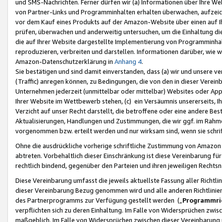
und SMS-Nachrichten. Ferner dürfen wir (a) Informationen über Ihre We
von Partner-Links und Programminhalten erhalten überwachen, aufzei
vor dem Kauf eines Produkts auf der Amazon-Website über einen auf Ih
prüfen, überwachen und anderweitig untersuchen, um die Einhaltung dies
die auf Ihrer Website dargestellte Implementierung von Programminhalt
reproduzieren, verbreiten und darstellen. Informationen darüber, wie w
Amazon-Datenschutzerklärung in
Anhang 4
.
Sie bestätigen und sind damit einverstanden, dass (a) wir und unsere 
(Traffic) anregen können, zu Bedingungen, die von den in dieser Vere
Unternehmen jederzeit (unmittelbar oder mittelbar) Websites oder Appl
Ihrer Website im Wettbewerb stehen, (c) ein Versäumnis unsererseits, I
Verzicht auf unser Recht darstellt, die betroffene oder eine andere B
Aktualisierungen, Handlungen und Zustimmungen, die wir ggf. im Rahme
vorgenommen bzw. erteilt werden und nur wirksam sind, wenn sie schri
Ohne die ausdrückliche vorherige schriftliche Zustimmung von Amazon
abtreten. Vorbehaltlich dieser Einschränkung ist diese Vereinbarung f
rechtlich bindend, gegenüber den Parteien und ihren jeweiligen Rech
Diese Vereinbarung umfasst die jeweils aktuellste Fassung aller Richtli
dieser Vereinbarung Bezug genommen wird und alle anderen Richtlinie
des Partnerprogramms zur Verfügung gestellt werden („
Programmric
verpflichten sich zu deren Einhaltung. Im Falle von Widersprüchen zwi
maßgeblich. Im Falle von Widersprüchen zwischen dieser Vereinbarun