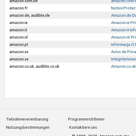
amazon.com.be
amazon.com.b
amazon.fr
Notice:Protec
amazon.de, audible.de
Amazon.de Da
amazon.ie
Amazon.ie Pri
amazon.it
Amazon.it Inf
amazon.nl
Amazon.nl Pri
amazon.pl
Informacja O
amazon.es
Aviso de Priv
amazon.se
Integritetsm
amazon.co.uk, audible.co.uk
Amazon.co.uk 
Teilnahmevereinbarung
Programmrichtlinien
Nutzungsbestimmungen
Kontaktiere uns