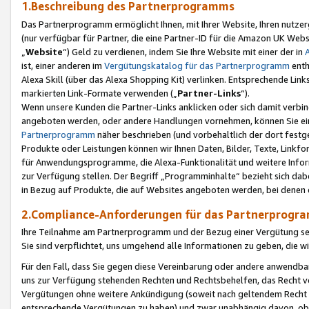
1.Beschreibung des Partnerprogramms
Das Partnerprogramm ermöglicht Ihnen, mit Ihrer Website, Ihren nutzer
(nur verfügbar für Partner, die eine Partner-ID für die Amazon UK We
„
Website
“) Geld zu verdienen, indem Sie Ihre Website mit einer der in
ist, einer anderen im
Vergütungskatalog für das Partnerprogramm
enth
Alexa Skill (über das Alexa Shopping Kit) verlinken. Entsprechende Lin
markierten Link-Formate verwenden („
Partner-Links
“).
Wenn unsere Kunden die Partner-Links anklicken oder sich damit verbi
angeboten werden, oder andere Handlungen vornehmen, können Sie eine
Partnerprogramm
näher beschrieben (und vorbehaltlich der dort festg
Produkte oder Leistungen können wir Ihnen Daten, Bilder, Texte, Linkfo
für Anwendungsprogramme, die Alexa-Funktionalität und weitere Inf
zur Verfügung stellen. Der Begriff „Programminhalte“ bezieht sich dabe
in Bezug auf Produkte, die auf Websites angeboten werden, bei denen 
2.Compliance-Anforderungen für das Partnerprog
Ihre Teilnahme am Partnerprogramm und der Bezug einer Vergütung setz
Sie sind verpflichtet, uns umgehend alle Informationen zu geben, die w
Für den Fall, dass Sie gegen diese Vereinbarung oder andere anwendba
uns zur Verfügung stehenden Rechten und Rechtsbehelfen, das Recht vo
Vergütungen ohne weitere Ankündigung (soweit nach geltendem Recht z
entsprechende Vergütungen zu haben) und zwar unabhängig davon, ob 