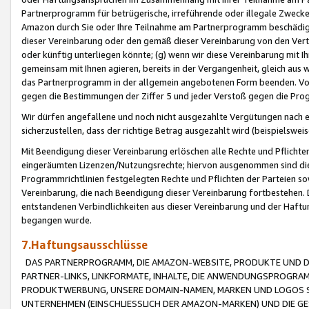
Partnerprogramm für betrügerische, irreführende oder illegale Zwecke
Amazon durch Sie oder Ihre Teilnahme am Partnerprogramm beschädig
dieser Vereinbarung oder den gemäß dieser Vereinbarung von den Vertr
oder künftig unterliegen könnte; (g) wenn wir diese Vereinbarung mit I
gemeinsam mit Ihnen agieren, bereits in der Vergangenheit, gleich aus
das Partnerprogramm in der allgemein angebotenen Form beenden. Vors
gegen die Bestimmungen der Ziffer 5 und jeder Verstoß gegen die Prog
Wir dürfen angefallene und noch nicht ausgezahlte Vergütungen nach 
sicherzustellen, dass der richtige Betrag ausgezahlt wird (beispielsw
Mit Beendigung dieser Vereinbarung erlöschen alle Rechte und Pflichte
eingeräumten Lizenzen/Nutzungsrechte; hiervon ausgenommen sind die in 
Programmrichtlinien festgelegten Rechte und Pflichten der Parteien sow
Vereinbarung, die nach Beendigung dieser Vereinbarung fortbestehen. D
entstandenen Verbindlichkeiten aus dieser Vereinbarung und der Haft
begangen wurde.
7.Haftungsausschlüsse
DAS PARTNERPROGRAMM, DIE AMAZON-WEBSITE, PRODUKTE UND DI
PARTNER-LINKS, LINKFORMATE, INHALTE, DIE ANWENDUNGSPROGR
PRODUKTWERBUNG, UNSERE DOMAIN-NAMEN, MARKEN UND LOGOS S
UNTERNEHMEN (EINSCHLIESSLICH DER AMAZON-MARKEN) UND DIE GE