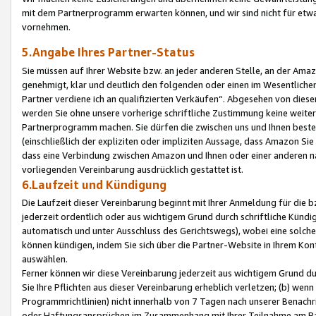
mit dem Partnerprogramm erwarten können, und wir sind nicht für etwa
vornehmen.
5.Angabe Ihres Partner-Status
Sie müssen auf Ihrer Website bzw. an jeder anderen Stelle, an der Am
genehmigt, klar und deutlich den folgenden oder einen im Wesentlichen
Partner verdiene ich an qualifizierten Verkäufen“. Abgesehen von die
werden Sie ohne unsere vorherige schriftliche Zustimmung keine weite
Partnerprogramm machen. Sie dürfen die zwischen uns und Ihnen best
(einschließlich der expliziten oder impliziten Aussage, dass Amazon Si
dass eine Verbindung zwischen Amazon und Ihnen oder einer anderen natü
vorliegenden Vereinbarung ausdrücklich gestattet ist.
6.Laufzeit und Kündigung
Die Laufzeit dieser Vereinbarung beginnt mit Ihrer Anmeldung für die 
jederzeit ordentlich oder aus wichtigem Grund durch schriftliche Kündi
automatisch und unter Ausschluss des Gerichtswegs), wobei eine solch
können kündigen, indem Sie sich über die Partner-Website in Ihrem Ko
auswählen.
Ferner können wir diese Vereinbarung jederzeit aus wichtigem Grund dur
Sie Ihre Pflichten aus dieser Vereinbarung erheblich verletzen; (b) wen
Programmrichtlinien) nicht innerhalb von 7 Tagen nach unserer Benachr
oder Haftungsansprüchen im Zusammenhang mit Ihrer Teilnahme am Pa