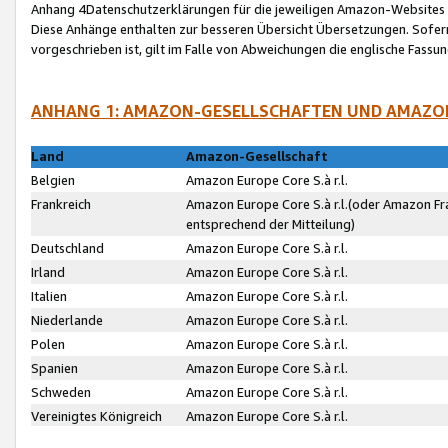
Anhang 4Datenschutzerklärungen für die jeweiligen Amazon-Websites
Diese Anhänge enthalten zur besseren Übersicht Übersetzungen. Sofe
vorgeschrieben ist, gilt im Falle von Abweichungen die englische Fass
ANHANG 1: AMAZON-GESELLSCHAFTEN UND AMAZO
Land
Amazon-Gesellschaft
Belgien
Amazon Europe Core S.à r.l.
Frankreich
Amazon Europe Core S.à r.l.(oder Amazon Fr
entsprechend der Mitteilung)
Deutschland
Amazon Europe Core S.à r.l.
Irland
Amazon Europe Core S.à r.l.
Italien
Amazon Europe Core S.à r.l.
Niederlande
Amazon Europe Core S.à r.l.
Polen
Amazon Europe Core S.à r.l.
Spanien
Amazon Europe Core S.à r.l.
Schweden
Amazon Europe Core S.à r.l.
Vereinigtes Königreich
Amazon Europe Core S.à r.l.