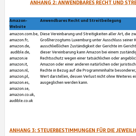
ANHANG 2: ANWENDBARES RECHT UND STRE
Amazon-
Anwendbares Recht und Streitbeilegung
Website
amazon.com.be,
Diese Vereinbarung und Streitigkeiten aller Art, die 
amazon.fr,
Großherzogtums Luxemburg unter Ausschluss seiner Kol
amazon.de,
ausschließlichen Zuständigkeit der Gerichte im Geri
audible.de,
dieser Vereinbarung kann Amazon bei einem zuständig
amazon.ie
Rechtsschutz wegen einer tatsächlichen oder angebli
amazon.it,
Amazon oder einer anderen natürlichen oder juristisc
amazon.nl,
Rechte in Bezug auf die Programminhalte besonderer,
amazon.pl,
Wert darstellen, dessen Verlust nicht ohne Weiteres e
amazon.es,
ausgeglichen werden kann.
amazon.se,
amazon.co.uk,
audible.co.uk
ANHANG 3: STEUERBESTIMMUNGEN FÜR DIE JEWEIL