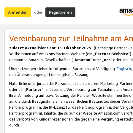
Anmelden
Registrieren
oder
Vereinbarung zur Teilnahme am 
zuletzt aktualisiert am
:
15. Oktober 2025
(Derzeitige Partner - 
Willkommen auf Amazons Partner-Website (die „
Partner-Website
“)
genannten Amazon-Gesellschaften („
Amazon
“ oder „
uns
“ oder ähnli
Übersetzungen stehen in folgenden Sprachen zur Verfügung :
Englisch
,
den Übersetzungen gilt die englische Fassung.
Natürliche oder juristische Personen, die an unserem Marketing-Partn
oder ein „
Partner
“), müssen die Vereinbarung zur Teilnahme am Ama
Ihrer Anmeldung auf bzw. Nutzung der Partner-Website stimmen Sie die
zu, die durch Bezugnahme einen wesentlichen Bestandteil dieser Verei
Partnerprogramm, die IP-Lizenz für das Partnerprogramm, den Vergütu
Partnerprogramm). Inhalte, die du auf der Website Amazon.com veröffe
des Verbots von Kundenrezensionen, die gegen eine Vergütung erstellt, 
durch.