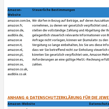
Amazon-
Steuerliche Bestimmungen
Website
amazon.com.be,
Wir dürfen in Bezug auf Beträge, auf deren Auszahlun
amazon.fr,
vornehmen, zu denen wir gesetzlich verpflichtet sind
amazon.de,
stellen die vollständige Zahlung und Abgeltung der 
audible.de,
gelegentlich steuerlich relevante Informationen von I
amazon.ie
Anfrage nicht vorlegen, können wir (kumulativ zu de
amazon.it,
Vergütung so lange einbehalten, bis Sie uns diese Inf
amazon.nl,
dass wir Sie betreffend nicht zur Einholung steuerlich 
amazon.pl,
könnten Sie gesetzlich verpflichtet sein, Amazon Meh
amazon.es,
Anforderungen an eine gültige MwSt.-Rechnung erfüllt
amazon.se,
zahlen.
amazon.co.uk,
audible.co.uk
ANHANG 4: DATENSCHUTZERKLÄRUNG FÜR DIE JEWE
Amazon-Website
Datenschutz