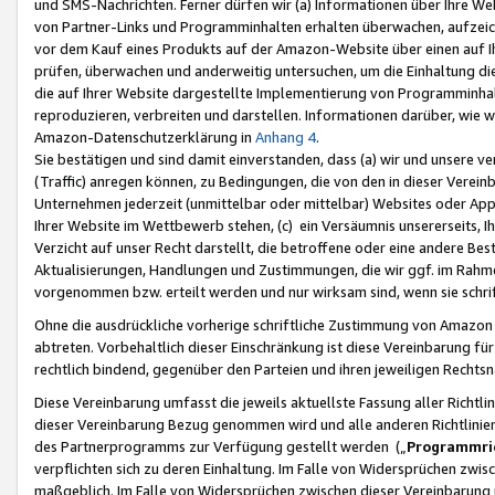
und SMS-Nachrichten. Ferner dürfen wir (a) Informationen über Ihre We
von Partner-Links und Programminhalten erhalten überwachen, aufzei
vor dem Kauf eines Produkts auf der Amazon-Website über einen auf Ih
prüfen, überwachen und anderweitig untersuchen, um die Einhaltung dies
die auf Ihrer Website dargestellte Implementierung von Programminhalt
reproduzieren, verbreiten und darstellen. Informationen darüber, wie w
Amazon-Datenschutzerklärung in
Anhang 4
.
Sie bestätigen und sind damit einverstanden, dass (a) wir und unsere 
(Traffic) anregen können, zu Bedingungen, die von den in dieser Vere
Unternehmen jederzeit (unmittelbar oder mittelbar) Websites oder Appl
Ihrer Website im Wettbewerb stehen, (c) ein Versäumnis unsererseits, I
Verzicht auf unser Recht darstellt, die betroffene oder eine andere B
Aktualisierungen, Handlungen und Zustimmungen, die wir ggf. im Rahme
vorgenommen bzw. erteilt werden und nur wirksam sind, wenn sie schri
Ohne die ausdrückliche vorherige schriftliche Zustimmung von Amazon
abtreten. Vorbehaltlich dieser Einschränkung ist diese Vereinbarung f
rechtlich bindend, gegenüber den Parteien und ihren jeweiligen Rech
Diese Vereinbarung umfasst die jeweils aktuellste Fassung aller Richtli
dieser Vereinbarung Bezug genommen wird und alle anderen Richtlinie
des Partnerprogramms zur Verfügung gestellt werden („
Programmric
verpflichten sich zu deren Einhaltung. Im Falle von Widersprüchen zwi
maßgeblich. Im Falle von Widersprüchen zwischen dieser Vereinbarun