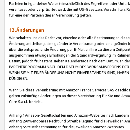
Parteien in irgendeiner Weise (einschließlich des Ergreifens oder Unt
veranlasst oder verpflichtet wird, die mit US-Gesetzen, Vorschriften,
für eine der Parteien dieser Vereinbarung gelten.
13.Änderungen
Wir behalten uns das Recht vor, einzelne oder alle Bestimmungen diese
Änderungsmitteilung, eine geänderte Vereinbarung oder eine geänderte 
über die entsprechende Änderung per E-Mail an Ihre zu diesem Zeitpun
ausgenommen etwaige Erhöhungen der Standardvergütung im Rahmen
Datum, jedoch frühestens sieben Kalendertage nach dem Datum, an de
PARTNERPROGRAMM NACH DEM DATUM DES WIRKSAMWERDENS DER Ä
WENN SIE MIT EINER ÄNDERUNG NICHT EINVERSTANDEN SIND, HABEN S
KÜNDIGEN.
Wenn Sie diese Vereinbarung mit Amazon France Services SAS geschlo
gelten zukünftige Änderungen an dieser Vereinbarung für Sie und Ama
Core S.à r.l. bezieht.
Anhang 1Amazon-Gesellschaften und Amazon-Websites nach Ländern
Anhang 2Anwendbares Recht und Streitbeilegung für die jeweiligen 
Anhang 3Steuerbestimmungen für die jeweiligen Amazon-Websites