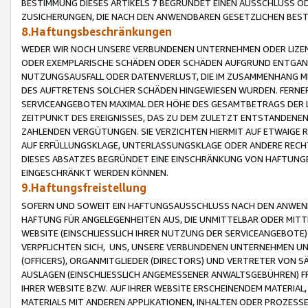
BESTIMMUNG DIESES ARTIKELS 7 BEGRÜNDET EINEN AUSSCHLUSS 
ZUSICHERUNGEN, DIE NACH DEN ANWENDBAREN GESETZLICHEN BE
8.Haftungsbeschränkungen
WEDER WIR NOCH UNSERE VERBUNDENEN UNTERNEHMEN ODER LIZEN
ODER EXEMPLARISCHE SCHÄDEN ODER SCHÄDEN AUFGRUND ENTGANG
NUTZUNGSAUSFALL ODER DATENVERLUST, DIE IM ZUSAMMENHANG MI
DES AUFTRETENS SOLCHER SCHÄDEN HINGEWIESEN WURDEN. FERN
SERVICEANGEBOTEN MAXIMAL DER HÖHE DES GESAMTBETRAGS DER 
ZEITPUNKT DES EREIGNISSES, DAS ZU DEM ZULETZT ENTSTANDENE
ZAHLENDEN VERGÜTUNGEN. SIE VERZICHTEN HIERMIT AUF ETWAIGE 
AUF ERFÜLLUNGSKLAGE, UNTERLASSUNGSKLAGE ODER ANDERE RECHT
DIESES ABSATZES BEGRÜNDET EINE EINSCHRÄNKUNG VON HAFTUNG
EINGESCHRÄNKT WERDEN KÖNNEN.
9.Haftungsfreistellung
SOFERN UND SOWEIT EIN HAFTUNGSAUSSCHLUSS NACH DEN ANWENDB
HAFTUNG FÜR ANGELEGENHEITEN AUS, DIE UNMITTELBAR ODER MITT
WEBSITE (EINSCHLIESSLICH IHRER NUTZUNG DER SERVICEANGEBOTE)
VERPFLICHTEN SICH, UNS, UNSERE VERBUNDENEN UNTERNEHMEN UN
(OFFICERS), ORGANMITGLIEDER (DIRECTORS) UND VERTRETER VON 
AUSLAGEN (EINSCHLIESSLICH ANGEMESSENER ANWALTSGEBÜHREN) FR
IHRER WEBSITE BZW. AUF IHRER WEBSITE ERSCHEINENDEM MATERIAL
MATERIALS MIT ANDEREN APPLIKATIONEN, INHALTEN ODER PROZESSE