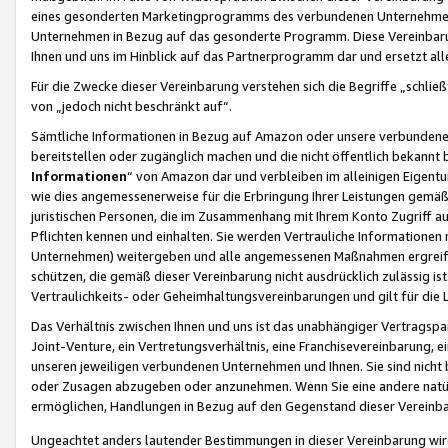
eines gesonderten Marketingprogramms des verbundenen Unternehmens
Unternehmen in Bezug auf das gesonderte Programm. Diese Vereinbarung
Ihnen und uns im Hinblick auf das Partnerprogramm dar und ersetzt al
Für die Zwecke dieser Vereinbarung verstehen sich die Begriffe „schließ
von „jedoch nicht beschränkt auf“.
Sämtliche Informationen in Bezug auf Amazon oder unsere verbunde
bereitstellen oder zugänglich machen und die nicht öffentlich bekannt bz
Informationen
“ von Amazon dar und verbleiben im alleinigen Eigent
wie dies angemessenerweise für die Erbringung Ihrer Leistungen gemäß d
juristischen Personen, die im Zusammenhang mit Ihrem Konto Zugriff au
Pflichten kennen und einhalten. Sie werden Vertrauliche Informationen 
Unternehmen) weitergeben und alle angemessenen Maßnahmen ergreifen
schützen, die gemäß dieser Vereinbarung nicht ausdrücklich zulässig is
Vertraulichkeits- oder Geheimhaltungsvereinbarungen und gilt für die
Das Verhältnis zwischen Ihnen und uns ist das unabhängiger Vertragspa
Joint-Venture, ein Vertretungsverhältnis, eine Franchisevereinbarung, 
unseren jeweiligen verbundenen Unternehmen und Ihnen. Sie sind ni
oder Zusagen abzugeben oder anzunehmen. Wenn Sie eine andere natürli
ermöglichen, Handlungen in Bezug auf den Gegenstand dieser Vereinbar
Ungeachtet anders lautender Bestimmungen in dieser Vereinbarung wird