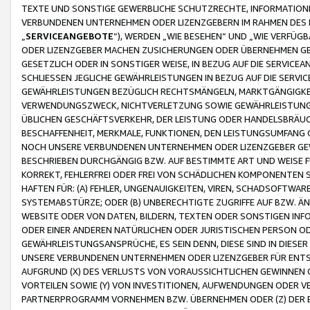
TEXTE UND SONSTIGE GEWERBLICHE SCHUTZRECHTE, INFORMATIONE
VERBUNDENEN UNTERNEHMEN ODER LIZENZGEBERN IM RAHMEN DES
„
SERVICEANGEBOTE
“), WERDEN „WIE BESEHEN“ UND „WIE VERFÜ
ODER LIZENZGEBER MACHEN ZUSICHERUNGEN ODER ÜBERNEHMEN GEW
GESETZLICH ODER IN SONSTIGER WEISE, IN BEZUG AUF DIE SERVI
SCHLIESSEN JEGLICHE GEWÄHRLEISTUNGEN IN BEZUG AUF DIE SERVI
GEWÄHRLEISTUNGEN BEZÜGLICH RECHTSMÄNGELN, MARKTGÄNGIGKEIT
VERWENDUNGSZWECK, NICHTVERLETZUNG SOWIE GEWÄHRLEISTUNGEN 
ÜBLICHEN GESCHÄFTSVERKEHR, DER LEISTUNG ODER HANDELSBRÄUCH
BESCHAFFENHEIT, MERKMALE, FUNKTIONEN, DEN LEISTUNGSUMFANG 
NOCH UNSERE VERBUNDENEN UNTERNEHMEN ODER LIZENZGEBER GEWÄ
BESCHRIEBEN DURCHGÄNGIG BZW. AUF BESTIMMTE ART UND WEISE
KORREKT, FEHLERFREI ODER FREI VON SCHÄDLICHEN KOMPONENTEN
HAFTEN FÜR: (A) FEHLER, UNGENAUIGKEITEN, VIREN, SCHADSOFTW
SYSTEMABSTÜRZE; ODER (B) UNBERECHTIGTE ZUGRIFFE AUF BZW. 
WEBSITE ODER VON DATEN, BILDERN, TEXTEN ODER SONSTIGEN INF
ODER EINER ANDEREN NATÜRLICHEN ODER JURISTISCHEN PERSON OD
GEWÄHRLEISTUNGSANSPRÜCHE, ES SEIN DENN, DIESE SIND IN DIES
UNSERE VERBUNDENEN UNTERNEHMEN ODER LIZENZGEBER FÜR EN
AUFGRUND (X) DES VERLUSTS VON VORAUSSICHTLICHEN GEWINNEN
VORTEILEN SOWIE (Y) VON INVESTITIONEN, AUFWENDUNGEN ODER VE
PARTNERPROGRAMM VORNEHMEN BZW. ÜBERNEHMEN ODER (Z) DER 