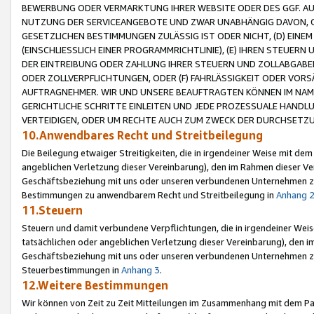
BEWERBUNG ODER VERMARKTUNG IHRER WEBSITE ODER DES GGF. AUF 
NUTZUNG DER SERVICEANGEBOTE UND ZWAR UNABHÄNGIG DAVON, O
GESETZLICHEN BESTIMMUNGEN ZULÄSSIG IST ODER NICHT, (D) EINE
(EINSCHLIESSLICH EINER PROGRAMMRICHTLINIE), (E) IHREN STEUER
DER EINTREIBUNG ODER ZAHLUNG IHRER STEUERN UND ZOLLABGAB
ODER ZOLLVERPFLICHTUNGEN, ODER (F) FAHRLÄSSIGKEIT ODER VORS
AUFTRAGNEHMER. WIR UND UNSERE BEAUFTRAGTEN KÖNNEN IM NAME
GERICHTLICHE SCHRITTE EINLEITEN UND JEDE PROZESSUALE HAND
VERTEIDIGEN, ODER UM RECHTE AUCH ZUM ZWECK DER DURCHSETZU
10.Anwendbares Recht und Streitbeilegung
Die Beilegung etwaiger Streitigkeiten, die in irgendeiner Weise mit de
angeblichen Verletzung dieser Vereinbarung), den im Rahmen dieser Ve
Geschäftsbeziehung mit uns oder unseren verbundenen Unternehmen zu
Bestimmungen zu anwendbarem Recht und Streitbeilegung in
Anhang 
11.Steuern
Steuern und damit verbundene Verpflichtungen, die in irgendeiner Wei
tatsächlichen oder angeblichen Verletzung dieser Vereinbarung), den 
Geschäftsbeziehung mit uns oder unseren verbundenen Unternehmen z
Steuerbestimmungen in
Anhang 3
.
12.Weitere Bestimmungen
Wir können von Zeit zu Zeit Mitteilungen im Zusammenhang mit dem Par