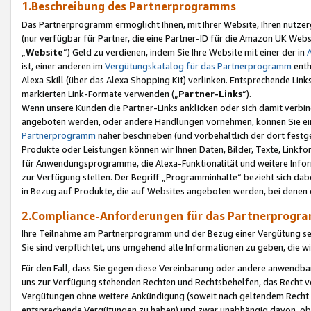
1.Beschreibung des Partnerprogramms
Das Partnerprogramm ermöglicht Ihnen, mit Ihrer Website, Ihren nutzer
(nur verfügbar für Partner, die eine Partner-ID für die Amazon UK We
„
Website
“) Geld zu verdienen, indem Sie Ihre Website mit einer der in
ist, einer anderen im
Vergütungskatalog für das Partnerprogramm
enth
Alexa Skill (über das Alexa Shopping Kit) verlinken. Entsprechende Lin
markierten Link-Formate verwenden („
Partner-Links
“).
Wenn unsere Kunden die Partner-Links anklicken oder sich damit verbi
angeboten werden, oder andere Handlungen vornehmen, können Sie eine
Partnerprogramm
näher beschrieben (und vorbehaltlich der dort festg
Produkte oder Leistungen können wir Ihnen Daten, Bilder, Texte, Linkfo
für Anwendungsprogramme, die Alexa-Funktionalität und weitere Inf
zur Verfügung stellen. Der Begriff „Programminhalte“ bezieht sich dabe
in Bezug auf Produkte, die auf Websites angeboten werden, bei denen 
2.Compliance-Anforderungen für das Partnerprog
Ihre Teilnahme am Partnerprogramm und der Bezug einer Vergütung setz
Sie sind verpflichtet, uns umgehend alle Informationen zu geben, die w
Für den Fall, dass Sie gegen diese Vereinbarung oder andere anwendba
uns zur Verfügung stehenden Rechten und Rechtsbehelfen, das Recht vo
Vergütungen ohne weitere Ankündigung (soweit nach geltendem Recht z
entsprechende Vergütungen zu haben) und zwar unabhängig davon, ob 