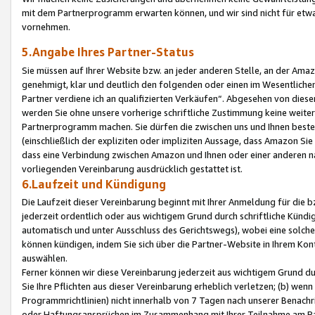
mit dem Partnerprogramm erwarten können, und wir sind nicht für etwa
vornehmen.
5.Angabe Ihres Partner-Status
Sie müssen auf Ihrer Website bzw. an jeder anderen Stelle, an der Am
genehmigt, klar und deutlich den folgenden oder einen im Wesentlichen
Partner verdiene ich an qualifizierten Verkäufen“. Abgesehen von die
werden Sie ohne unsere vorherige schriftliche Zustimmung keine weite
Partnerprogramm machen. Sie dürfen die zwischen uns und Ihnen best
(einschließlich der expliziten oder impliziten Aussage, dass Amazon Si
dass eine Verbindung zwischen Amazon und Ihnen oder einer anderen natü
vorliegenden Vereinbarung ausdrücklich gestattet ist.
6.Laufzeit und Kündigung
Die Laufzeit dieser Vereinbarung beginnt mit Ihrer Anmeldung für die 
jederzeit ordentlich oder aus wichtigem Grund durch schriftliche Kündi
automatisch und unter Ausschluss des Gerichtswegs), wobei eine solch
können kündigen, indem Sie sich über die Partner-Website in Ihrem Ko
auswählen.
Ferner können wir diese Vereinbarung jederzeit aus wichtigem Grund dur
Sie Ihre Pflichten aus dieser Vereinbarung erheblich verletzen; (b) wen
Programmrichtlinien) nicht innerhalb von 7 Tagen nach unserer Benachr
oder Haftungsansprüchen im Zusammenhang mit Ihrer Teilnahme am Pa