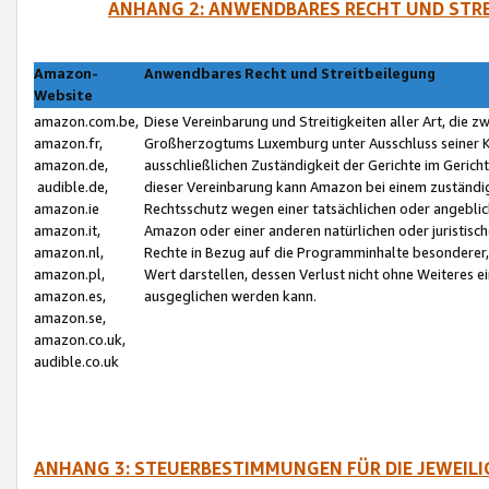
ANHANG 2: ANWENDBARES RECHT UND STRE
Amazon-
Anwendbares Recht und Streitbeilegung
Website
amazon.com.be,
Diese Vereinbarung und Streitigkeiten aller Art, die 
amazon.fr,
Großherzogtums Luxemburg unter Ausschluss seiner Kol
amazon.de,
ausschließlichen Zuständigkeit der Gerichte im Geri
audible.de,
dieser Vereinbarung kann Amazon bei einem zuständig
amazon.ie
Rechtsschutz wegen einer tatsächlichen oder angebli
amazon.it,
Amazon oder einer anderen natürlichen oder juristisc
amazon.nl,
Rechte in Bezug auf die Programminhalte besonderer,
amazon.pl,
Wert darstellen, dessen Verlust nicht ohne Weiteres e
amazon.es,
ausgeglichen werden kann.
amazon.se,
amazon.co.uk,
audible.co.uk
ANHANG 3: STEUERBESTIMMUNGEN FÜR DIE JEWEIL