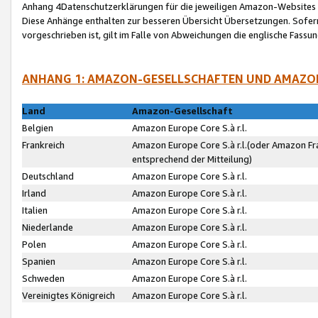
Anhang 4Datenschutzerklärungen für die jeweiligen Amazon-Websites
Diese Anhänge enthalten zur besseren Übersicht Übersetzungen. Sofe
vorgeschrieben ist, gilt im Falle von Abweichungen die englische Fass
ANHANG 1: AMAZON-GESELLSCHAFTEN UND AMAZO
Land
Amazon-Gesellschaft
Belgien
Amazon Europe Core S.à r.l.
Frankreich
Amazon Europe Core S.à r.l.(oder Amazon Fr
entsprechend der Mitteilung)
Deutschland
Amazon Europe Core S.à r.l.
Irland
Amazon Europe Core S.à r.l.
Italien
Amazon Europe Core S.à r.l.
Niederlande
Amazon Europe Core S.à r.l.
Polen
Amazon Europe Core S.à r.l.
Spanien
Amazon Europe Core S.à r.l.
Schweden
Amazon Europe Core S.à r.l.
Vereinigtes Königreich
Amazon Europe Core S.à r.l.