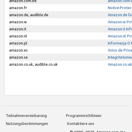
amazon.com.be
amazon.com.b
amazon.fr
Notice:Protec
amazon.de, audible.de
Amazon.de Da
amazon.ie
Amazon.ie Pri
amazon.it
Amazon.it Inf
amazon.nl
Amazon.nl Pri
amazon.pl
Informacja O
amazon.es
Aviso de Priv
amazon.se
Integritetsm
amazon.co.uk, audible.co.uk
Amazon.co.uk 
Teilnahmevereinbarung
Programmrichtlinien
Nutzungsbestimmungen
Kontaktiere uns