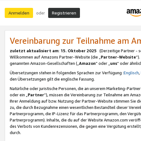
Anmelden
Registrieren
oder
Vereinbarung zur Teilnahme am 
zuletzt aktualisiert am
:
15. Oktober 2025
(Derzeitige Partner - 
Willkommen auf Amazons Partner-Website (die „
Partner-Website
“)
genannten Amazon-Gesellschaften („
Amazon
“ oder „
uns
“ oder ähnli
Übersetzungen stehen in folgenden Sprachen zur Verfügung :
Englisch
,
den Übersetzungen gilt die englische Fassung.
Natürliche oder juristische Personen, die an unserem Marketing-Partn
oder ein „
Partner
“), müssen die Vereinbarung zur Teilnahme am Ama
Ihrer Anmeldung auf bzw. Nutzung der Partner-Website stimmen Sie die
zu, die durch Bezugnahme einen wesentlichen Bestandteil dieser Verei
Partnerprogramm, die IP-Lizenz für das Partnerprogramm, den Vergütu
Partnerprogramm). Inhalte, die du auf der Website Amazon.com veröffe
des Verbots von Kundenrezensionen, die gegen eine Vergütung erstellt, 
durch.