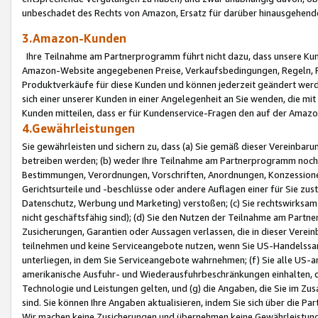
unbeschadet des Rechts von Amazon, Ersatz für darüber hinausgehen
3.Amazon-Kunden
Ihre Teilnahme am Partnerprogramm führt nicht dazu, dass unsere Kun
Amazon-Website angegebenen Preise, Verkaufsbedingungen, Regeln, Ri
Produktverkäufe für diese Kunden und können jederzeit geändert werde
sich einer unserer Kunden in einer Angelegenheit an Sie wenden, die 
Kunden mitteilen, dass er für Kundenservice-Fragen den auf der Ama
4.Gewährleistungen
Sie gewährleisten und sichern zu, dass (a) Sie gemäß dieser Vereinba
betreiben werden; (b) weder Ihre Teilnahme am Partnerprogramm noch d
Bestimmungen, Verordnungen, Vorschriften, Anordnungen, Konzessionen,
Gerichtsurteile und -beschlüsse oder andere Auflagen einer für Sie zu
Datenschutz, Werbung und Marketing) verstoßen; (c) Sie rechtswirksam 
nicht geschäftsfähig sind); (d) Sie den Nutzen der Teilnahme am Partne
Zusicherungen, Garantien oder Aussagen verlassen, die in dieser Verein
teilnehmen und keine Serviceangebote nutzen, wenn Sie US-Handelssa
unterliegen, in dem Sie Serviceangebote wahrnehmen; (f) Sie alle US
amerikanische Ausfuhr- und Wiederausfuhrbeschränkungen einhalten, 
Technologie und Leistungen gelten, und (g) die Angaben, die Sie im 
sind. Sie können Ihre Angaben aktualisieren, indem Sie sich über die 
Wir machen keine Zusicherungen und übernehmen keine Gewährleistun