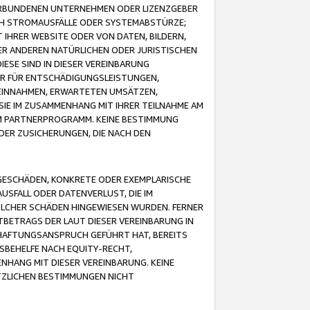
VERBUNDENEN UNTERNEHMEN ODER LIZENZGEBER
ICH STROMAUSFÄLLE ODER SYSTEMABSTÜRZE;
IHRER WEBSITE ODER VON DATEN, BILDERN,
ER ANDEREN NATÜRLICHEN ODER JURISTISCHEN
ESE SIND IN DIESER VEREINBARUNG
R FÜR ENTSCHÄDIGUNGSLEISTUNGEN,
EINNAHMEN, ERWARTETEN UMSÄTZEN,
SIE IM ZUSAMMENHANG MIT IHRER TEILNAHME AM
M PARTNERPROGRAMM. KEINE BESTIMMUNG
DER ZUSICHERUNGEN, DIE NACH DEN
GESCHÄDEN, KONKRETE ODER EXEMPLARISCHE
SFALL ODER DATENVERLUST, DIE IM
OLCHER SCHÄDEN HINGEWIESEN WURDEN. FERNER
BETRAGS DER LAUT DIESER VEREINBARUNG IN
HAFTUNGSANSPRUCH GEFÜHRT HAT, BEREITS
SBEHELFE NACH EQUITY-RECHT,
NHANG MIT DIESER VEREINBARUNG. KEINE
TZLICHEN BESTIMMUNGEN NICHT