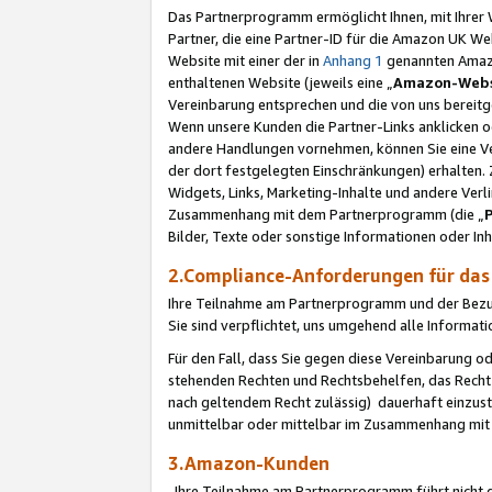
Das Partnerprogramm ermöglicht Ihnen, mit Ihrer W
Partner, die eine Partner-ID für die Amazon UK W
Website mit einer der in
Anhang 1
genannten Amazon
enthaltenen Website (jeweils eine „
Amazon-Webs
Vereinbarung entsprechen und die von uns bereitg
Wenn unsere Kunden die Partner-Links anklicken 
andere Handlungen vornehmen, können Sie eine Ver
der dort festgelegten Einschränkungen) erhalten. 
Widgets, Links, Marketing-Inhalte und andere Ver
Zusammenhang mit dem Partnerprogramm (die „
Bilder, Texte oder sonstige Informationen oder In
2.Compliance-Anforderungen für d
Ihre Teilnahme am Partnerprogramm und der Bezug 
Sie sind verpflichtet, uns umgehend alle Informat
Für den Fall, dass Sie gegen diese Vereinbarung 
stehenden Rechten und Rechtsbehelfen, das Recht
nach geltendem Recht zulässig) dauerhaft einzus
unmittelbar oder mittelbar im Zusammenhang mit
3.Amazon-Kunden
Ihre Teilnahme am Partnerprogramm führt nicht d