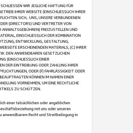
CHLIESSEN WIR JEGLICHE HAFTUNG FÜR
TRIEB IHRER WEBSITE (EINSCHLIESSLICH IHRER
FLICHTEN SICH, UNS, UNSERE VERBUNDENEN
EDER (DIRECTORS) UND VERTRETER VON
R ANWALTSGEBÜHREN) FREIZUSTELLEN UND
ATERIAL, EINSCHLIESSLICH DER KOMBINATION
NUTZUNG, ENTWICKLUNG, GESTALTUNG,
EBSEITE ERSCHEINENDEN MATERIALS, (C) IHRER
ZW. DEN ANWENDBAREN GESETZLICHEN
NG (EINSCHLIESSLICH EINER
BEN DER EINTREIBUNG ODER ZAHLUNG IHRER
LICHTUNGEN, ODER (F) FAHRLÄSSIGKEIT ODER
 BEAUFTRAGTEN KÖNNEN IM NAMEN EINER
HANDLUNG VORNEHMEN, UM EINE RECHTLICHE
TIKELS ZU SCHÜTZEN.
ich einer tatsächlichen oder angeblichen
Geschäftsbeziehung mit uns oder unseren
u anwendbarem Recht und Streitbeilegung in