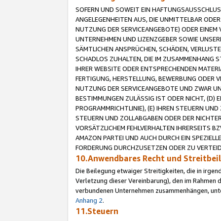
SOFERN UND SOWEIT EIN HAFTUNGSAUSSCHLUSS
ANGELEGENHEITEN AUS, DIE UNMITTELBAR ODER 
NUTZUNG DER SERVICEANGEBOTE) ODER EINEM V
UNTERNEHMEN UND LIZENZGEBER SOWIE UNSERE 
SÄMTLICHEN ANSPRÜCHEN, SCHÄDEN, VERLUSTE
SCHADLOS ZUHALTEN, DIE IM ZUSAMMENHANG STE
IHRER WEBSITE ODER ENTSPRECHENDEN MATERIA
FERTIGUNG, HERSTELLUNG, BEWERBUNG ODER VE
NUTZUNG DER SERVICEANGEBOTE UND ZWAR UN
BESTIMMUNGEN ZULÄSSIG IST ODER NICHT, (D) 
PROGRAMMRICHTLINIE), (E) IHREN STEUERN UN
STEUERN UND ZOLLABGABEN ODER DER NICHTER
VORSÄTZLICHEM FEHLVERHALTEN IHRERSEITS BZ
AMAZON PARTEI UND AUCH DURCH EIN SPEZIELL
FORDERUNG DURCHZUSETZEN ODER ZU VERTEIDI
10.Anwendbares Recht und Streitbe
Die Beilegung etwaiger Streitigkeiten, die in irg
Verletzung dieser Vereinbarung), den im Rahmen d
verbundenen Unternehmen zusammenhängen, unterl
Anhang 2
.
11.Steuern