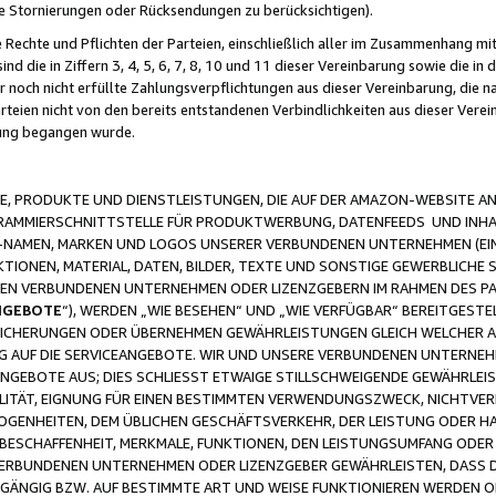
ge Stornierungen oder Rücksendungen zu berücksichtigen).
 Rechte und Pflichten der Parteien, einschließlich aller im Zusammenhang m
 die in Ziffern 3, 4, 5, 6, 7, 8, 10 und 11 dieser Vereinbarung sowie die in
er noch nicht erfüllte Zahlungsverpflichtungen aus dieser Vereinbarung, die
arteien nicht von den bereits entstandenen Verbindlichkeiten aus dieser Ver
gung begangen wurde.
 PRODUKTE UND DIENSTLEISTUNGEN, DIE AUF DER AMAZON-WEBSITE AN
GRAMMIERSCHNITTSTELLE FÜR PRODUKTWERBUNG, DATENFEEDS UND INH
-NAMEN, MARKEN UND LOGOS UNSERER VERBUNDENEN UNTERNEHMEN (EIN
IONEN, MATERIAL, DATEN, BILDER, TEXTE UND SONSTIGE GEWERBLICHE 
EREN VERBUNDENEN UNTERNEHMEN ODER LIZENZGEBERN IM RAHMEN DES 
NGEBOTE
“), WERDEN „WIE BESEHEN“ UND „WIE VERFÜGBAR“ BEREITGEST
CHERUNGEN ODER ÜBERNEHMEN GEWÄHRLEISTUNGEN GLEICH WELCHER AR
ZUG AUF DIE SERVICEANGEBOTE. WIR UND UNSERE VERBUNDENEN UNTERNEH
ANGEBOTE AUS; DIES SCHLIESST ETWAIGE STILLSCHWEIGENDE GEWÄHRLE
LITÄT, EIGNUNG FÜR EINEN BESTIMMTEN VERWENDUNGSZWECK, NICHTVER
OGENHEITEN, DEM ÜBLICHEN GESCHÄFTSVERKEHR, DER LEISTUNG ODER H
 BESCHAFFENHEIT, MERKMALE, FUNKTIONEN, DEN LEISTUNGSUMFANG ODER
VERBUNDENEN UNTERNEHMEN ODER LIZENZGEBER GEWÄHRLEISTEN, DASS D
HGÄNGIG BZW. AUF BESTIMMTE ART UND WEISE FUNKTIONIEREN WERDEN 