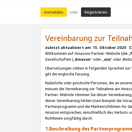
Anmelden
Registrieren
oder
Vereinbarung zur Teil
zuletzt aktualisiert am
:
15. Oktober 2025
(De
Willkommen auf Amazons Partner-Website (die „
Gesellschaften („
Amazon
“ oder „
uns
“ oder ähnl
Übersetzungen stehen in folgenden Sprachen zur 
gilt die englische Fassung.
Natürliche oder juristische Personen, die an uns
müssen die Vereinbarung zur Teilnahme am Amaz
Partner-Website stimmen Sie dieser Vereinbarung,
dieser Vereinbarung bilden (zum Beispiel die Vo
Partnerprogramm und die Markenrichtlinien für da
Amazon entsprechen, einschließlich des Verbots vo
Richtlinien sorgfältig durch.
1.Beschreibung des Partnerprogra