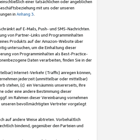
nschließlich einer tatsächlichen oder angeblichen
Geschäftsbeziehung mit uns oder unseren
mungen in
Anhang 3
.
schränkt auf E-Mails, Push- und SMS-Nachrichten.
ellung von Partner-Links und Programminhalten
 eines Produkts auf der Amazon-Website über
tig untersuchen, um die Einhaltung dieser
ntierung von Programminhalten als Best-Practice-
sonenbezogene Daten verarbeiten, finden Sie in der
telbar) Internet-Verkehr (Traffic) anregen können,
rnehmen jederzeit (unmittelbar oder mittelbar)
b stehen, (c) ein Versäumnis unsererseits, Ihre
fene oder eine andere Bestimmung dieser
r ggf. im Rahmen dieser Vereinbarung vornehmen
ch unseren bevollmächtigten Vertreter vorgelegt
ch auf andere Weise abtreten. Vorbehaltlich
rechtlich bindend, gegenüber den Parteien und