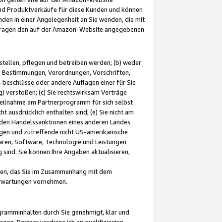
und Produktverkäufe für diese Kunden und können
nden in einer Angelegenheit an Sie wenden, die mit
e-Fragen den auf der Amazon-Website angegebenen
stellen, pflegen und betreiben werden; (b) weder
e Bestimmungen, Verordnungen, Vorschriften,
-beschlüsse oder andere Auflagen einer für Sie
 verstoßen; (c) Sie rechtswirksam Verträge
r Teilnahme am Partnerprogramm für sich selbst
t ausdrücklich enthalten sind; (e) Sie nicht am
den Handelssanktionen eines anderen Landes
gen und zutreffende nicht US-amerikanische
ren, Software, Technologie und Leistungen
sind. Sie können Ihre Angaben aktualisieren,
men, das Sie im Zusammenhang mit dem
 Erwartungen vornehmen.
ogramminhalten durch Sie genehmigt, klar und
zon-Partner verdiene ich an qualifizierten