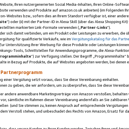
ebsite, Ihren nutzergenerierten Social Media-Inhalten, Ihren Online-Softwar
ebsite verwenden und Produkte auf amazon.co.uk anbieten) (im Folgenden Ihr
-Websites bzw., sofern dies an Ihrem Standort verfügbar ist, einer ander
ite
“) oder (ii) mit der Partner-ID in Alexa Skill (über das Alexa Shopping Ki
estellten markierten Link-Formate verwenden („
Partner-Links
“).
oder sich damit verbinden, um ein Produkt oder Leistungen zu erwerben, di
gütung für qualifizierte Verkäufe, wie im
Vergütungskatalog für das Part
Zur Unterstützung Ihrer Werbung für diese Produkte oder Leistungen können w
linkungs-Tools, Schnittstellen für Anwendungsprogramme, die Alexa-Funktion
Programminhalte
“) zur Verfügung stellen. Der Begriff „Programminhalte“ be
halte in Bezug auf Produkte, die auf Websites angeboten werden, bei denen 
as Partnerprogramm
einer Vergütung setzt voraus, dass Sie diese Vereinbarung einhalten.
ionen zu geben, die wir anfordern, um zu überprüfen, dass Sie diese Vereinba
oder andere anwendbare Marketingverträge von Amazon verstoßen, behalten w
 vor, sämtliche im Rahmen dieser Vereinbarung andernfalls an Sie zahlbare
tellen (und Sie stimmen zu, keinen Anspruch auf entsprechende Vergütungen
 dem Verstoß stehen, und unbeschadet des Rechts von Amazon, Ersatz für 
azu, dass unsere Kunden zu Ihren Kunden werden. Zwischen Ihnen und Amaz