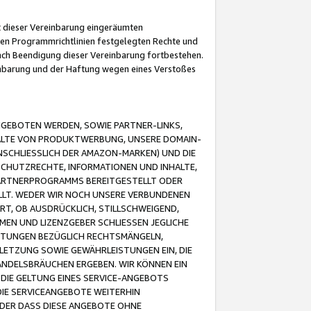
it dieser Vereinbarung eingeräumten
 den Programmrichtlinien festgelegten Rechte und
 nach Beendigung dieser Vereinbarung fortbestehen.
einbarung und der Haftung wegen eines Verstoßes
GEBOTEN WERDEN, SOWIE PARTNER-LINKS,
ALTE VON PRODUKTWERBUNG, UNSERE DOMAIN-
SCHLIESSLICH DER AMAZON-MARKEN) UND DIE
SCHUTZRECHTE, INFORMATIONEN UND INHALTE,
PARTNERPROGRAMMS BEREITGESTELLT ODER
ELLT. WEDER WIR NOCH UNSERE VERBUNDENEN
T, OB AUSDRÜCKLICH, STILLSCHWEIGEND,
MEN UND LIZENZGEBER SCHLIESSEN JEGLICHE
ISTUNGEN BEZÜGLICH RECHTSMÄNGELN,
LETZUNG SOWIE GEWÄHRLEISTUNGEN EIN, DIE
ANDELSBRÄUCHEN ERGEBEN. WIR KÖNNEN EIN
 DIE GELTUNG EINES SERVICE-ANGEBOTS
IE SERVICEANGEBOTE WEITERHIN
ODER DASS DIESE ANGEBOTE OHNE