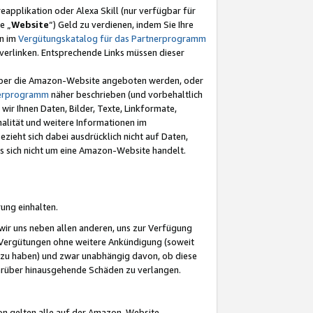
eapplikation oder Alexa Skill (nur verfügbar für
e „
Website
“) Geld zu verdienen, indem Sie Ihre
en im
Vergütungskatalog für das Partnerprogramm
t) verlinken. Entsprechende Links müssen dieser
e über die Amazon-Website angeboten werden, oder
nerprogramm
näher beschrieben (und vorbehaltlich
ir Ihnen Daten, Bilder, Texte, Linkformate,
alität und weitere Informationen im
zieht sich dabei ausdrücklich nicht auf Daten,
es sich nicht um eine Amazon-Website handelt.
rung einhalten.
ir uns neben allen anderen, uns zur Verfügung
n Vergütungen ohne weitere Ankündigung (soweit
 zu haben) und zwar unabhängig davon, ob diese
darüber hinausgehende Schäden zu verlangen.
on gelten alle auf der Amazon-Website