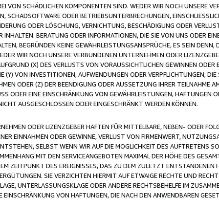
FREI VON SCHÄDLICHEN KOMPONENTEN SIND. WEDER WIR NOCH UNSERE 
VIREN, SCHADSOFTWARE ODER BETRIEBSUNTERBRECHUNGEN, EINSCHLIESSL
ÄNDERUNG ODER LÖSCHUNG, VERNICHTUNG, BESCHÄDIGUNG ODER VERLUST 
INHALTEN. BERATUNG ODER INFORMATIONEN, DIE SIE VON UNS ODER EIN
LTEN, BEGRÜNDEN KEINE GEWÄHRLEISTUNGSANSPRÜCHE, ES SEIN DENN, DI
WEDER WIR NOCH UNSERE VERBUNDENEN UNTERNEHMEN ODER LIZENZGEBE
FGRUND (X) DES VERLUSTS VON VORAUSSICHTLICHEN GEWINNEN ODER 
 (Y) VON INVESTITIONEN, AUFWENDUNGEN ODER VERPFLICHTUNGEN, DIE 
EN ODER (Z) DER BEENDIGUNG ODER AUSSETZUNG IHRER TEILNAHME A
LUSS ODER EINE EINSCHRÄNKUNG VON GEWÄHRLEISTUNGEN, HAFTUNGEN O
NICHT AUSGESCHLOSSEN ODER EINGESCHRÄNKT WERDEN KÖNNEN.
EHMEN ODER LIZENZGEBER HAFTEN FÜR MITTELBARE, NEBEN- ODER FOL
R EINNAHMEN ODER GEWINNE, VERLUST VON FIRMENWERT, NUTZUNGSAU
TSTEHEN, SELBST WENN WIR AUF DIE MÖGLICHKEIT DES AUFTRETENS S
MENHANG MIT DEN SERVICEANGEBOTEN MAXIMAL DER HÖHE DES GESAMT
M ZEITPUNKT DES EREIGNISSES, DAS ZU DEM ZULETZT ENTSTANDENEN 
ERGÜTUNGEN. SIE VERZICHTEN HIERMIT AUF ETWAIGE RECHTE UND RECHT
KLAGE, UNTERLASSUNGSKLAGE ODER ANDERE RECHTSBEHELFE IM ZUSAMME
NE EINSCHRÄNKUNG VON HAFTUNGEN, DIE NACH DEN ANWENDBAREN GESE