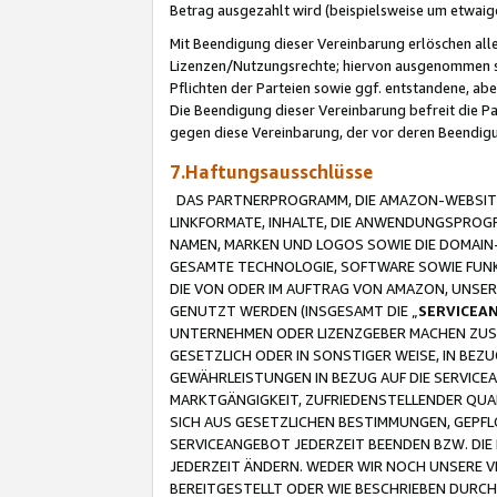
Betrag ausgezahlt wird (beispielsweise um etwai
Mit Beendigung dieser Vereinbarung erlöschen alle
Lizenzen/Nutzungsrechte; hiervon ausgenommen sind
Pflichten der Parteien sowie ggf. entstandene, ab
Die Beendigung dieser Vereinbarung befreit die P
gegen diese Vereinbarung, der vor deren Beendi
7.Haftungsausschlüsse
DAS PARTNERPROGRAMM, DIE AMAZON-WEBSITE,
LINKFORMATE, INHALTE, DIE ANWENDUNGSPRO
NAMEN, MARKEN UND LOGOS SOWIE DIE DOMAIN
GESAMTE TECHNOLOGIE, SOFTWARE SOWIE FUNKT
DIE VON ODER IM AUFTRAG VON AMAZON, UNS
GENUTZT WERDEN (INSGESAMT DIE „
SERVICEA
UNTERNEHMEN ODER LIZENZGEBER MACHEN ZUSI
GESETZLICH ODER IN SONSTIGER WEISE, IN BE
GEWÄHRLEISTUNGEN IN BEZUG AUF DIE SERVICE
MARKTGÄNGIGKEIT, ZUFRIEDENSTELLENDER QUA
SICH AUS GESETZLICHEN BESTIMMUNGEN, GEPFL
SERVICEANGEBOT JEDERZEIT BEENDEN BZW. DIE
JEDERZEIT ÄNDERN. WEDER WIR NOCH UNSERE 
BEREITGESTELLT ODER WIE BESCHRIEBEN DURC