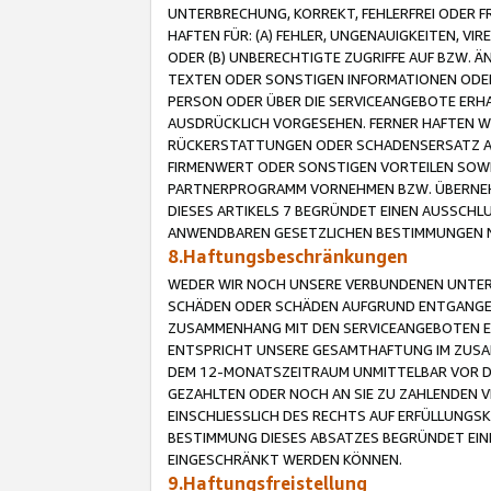
UNTERBRECHUNG, KORREKT, FEHLERFREI ODER 
HAFTEN FÜR: (A) FEHLER, UNGENAUIGKEITEN, 
ODER (B) UNBERECHTIGTE ZUGRIFFE AUF BZW. 
TEXTEN ODER SONSTIGEN INFORMATIONEN ODER 
PERSON ODER ÜBER DIE SERVICEANGEBOTE ERHA
AUSDRÜCKLICH VORGESEHEN. FERNER HAFTEN 
RÜCKERSTATTUNGEN ODER SCHADENSERSATZ AU
FIRMENWERT ODER SONSTIGEN VORTEILEN SOWIE
PARTNERPROGRAMM VORNEHMEN BZW. ÜBERNEHM
DIESES ARTIKELS 7 BEGRÜNDET EINEN AUSSCH
ANWENDBAREN GESETZLICHEN BESTIMMUNGEN 
8.Haftungsbeschränkungen
WEDER WIR NOCH UNSERE VERBUNDENEN UNTERN
SCHÄDEN ODER SCHÄDEN AUFGRUND ENTGANGENE
ZUSAMMENHANG MIT DEN SERVICEANGEBOTEN EN
ENTSPRICHT UNSERE GESAMTHAFTUNG IM ZUSAM
DEM 12-MONATSZEITRAUM UNMITTELBAR VOR DE
GEZAHLTEN ODER NOCH AN SIE ZU ZAHLENDEN V
EINSCHLIESSLICH DES RECHTS AUF ERFÜLLUNGS
BESTIMMUNG DIESES ABSATZES BEGRÜNDET EI
EINGESCHRÄNKT WERDEN KÖNNEN.
9.Haftungsfreistellung