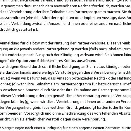
usgenommen dies ist nach dem anwendbaren Recht erforderlich, werden Sie 
f diese Vereinbarung oder Ihre Teilnahme am Partnerprogramm machen. Sie d
usschmücken (einschließlich der expliziten oder impliziten Aussage, dass A
 eine Verbindung zwischen Amazon und Ihnen oder einer anderen natürlichen 
rücklich gestattet ist.
r Anmeldung für die bzw. mit der Nutzung der Partner-Website. Diese Vereinb
gung an die jeweils andere Partei gekündigt werden (falls nach lokalem Rech
n Kalendertage nach Ausspruch der Kündigung wirksam wird. Sie können kündi
ngen“ die Option zum Schließen Ihres Kontos auswählen.
 wichtigem Grund durch schriftliche Kündigung an Sie fristlos kündigen oder I
 Sie darüber hinaus anderweitige Verstöße gegen diese Vereinbarung (einschli
ben; (c) wenn wir befürchten, dass Amazon potenziellen Rechts- oder Haftu
nnte; (d) wenn Ihre Teilnahme am Partnerprogramm für betrügerische, irref
das Ansehen von Amazon durch Sie oder Ihre Teilnahme am Partnerprogramm b
ieser Vereinbarung oder den gemäß dieser Vereinbarung von den Vertragspa
liegen könnte; (g) wenn wir diese Vereinbarung mit Ihnen oder anderen Perso
 der Vergangenheit, gleich aus welchem Grund, gekündigt hatten (oder Ihr Ko
rm beenden. Vorsorglich und ohne Einschränkung des vorstehenden Absatzes
richtlinien als erheblicher Verstoß gegen diese Vereinbarung.
e Vergütungen nach einer Kündigung für einen angemessenen Zeitraum zurückb