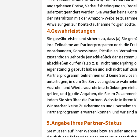
angegebenen Preise, Verkaufsbedingungen, Regeln
jederzeit geändert werden. Sie werden keine Konta
der Interaktion mit der Amazon-Website zusamme
Anweisungen zur Kontaktaufnahme folgen sollte.
4.Gewährleistungen
Sie gewährleisten und sichern zu, dass (a) Sie g
Ihre Teilnahme am Partnerprogramm noch die Erst
Anordnungen, Konzessionen, Richtlinien, Verhalten
zuständigen Behörde (einschließlich der Bestimmu
abschließen dürfen (also z. B. nicht minderjährig
eigenständig geprüft haben und sich nicht auf Zusi
Partnerprogramm teilnehmen und keine Servicean
unterliegen, in dem Sie Serviceangebote wahrneh
Ausfuhr- und Wiederausfuhrbeschränkungen einhal
gelten, und (g) die Angaben, die Sie im Zusammen
indem Sie sich über die Partner-Website in Ihrem
Wir machen keine Zusicherungen und übernehmen 
Partnerprogramm erwarten können, und wir sind n
5.Angabe Ihres Partner-Status
Sie müssen auf Ihrer Website bzw. an jeder ander
deutlich den folgenden oder einen im Wesentlichen