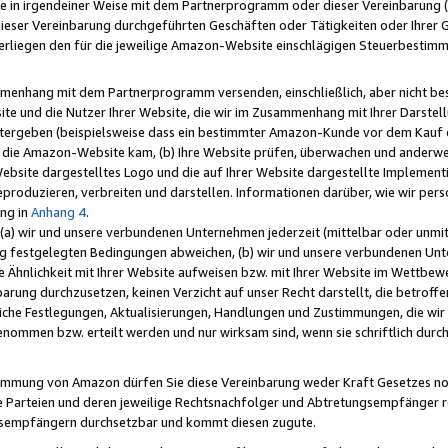
e in irgendeiner Weise mit dem Partnerprogramm oder dieser Vereinbarung (ei
ieser Vereinbarung durchgeführten Geschäften oder Tätigkeiten oder Ihrer 
liegen den für die jeweilige Amazon-Website einschlägigen Steuerbestim
mmenhang mit dem Partnerprogramm versenden, einschließlich, aber nicht be
site und die Nutzer Ihrer Website, die wir im Zusammenhang mit Ihrer Darst
itergeben (beispielsweise dass ein bestimmter Amazon-Kunde vor dem Kauf
uf die Amazon-Website kam, (b) Ihre Website prüfen, überwachen und anderwei
r Website dargestelltes Logo und die auf Ihrer Website dargestellte Impleme
reproduzieren, verbreiten und darstellen. Informationen darüber, wie wir per
ng in
Anhang 4
.
 (a) wir und unsere verbundenen Unternehmen jederzeit (mittelbar oder unmit
ng festgelegten Bedingungen abweichen, (b) wir und unsere verbundenen Unte
 Ähnlichkeit mit Ihrer Website aufweisen bzw. mit Ihrer Website im Wettbewer
barung durchzusetzen, keinen Verzicht auf unser Recht darstellt, die betrof
liche Festlegungen, Aktualisierungen, Handlungen und Zustimmungen, die wi
enommen bzw. erteilt werden und nur wirksam sind, wenn sie schriftlich dur
stimmung von Amazon dürfen Sie diese Vereinbarung weder Kraft Gesetzes no
die Parteien und deren jeweilige Rechtsnachfolger und Abtretungsempfänger 
ngsempfängern durchsetzbar und kommt diesen zugute.