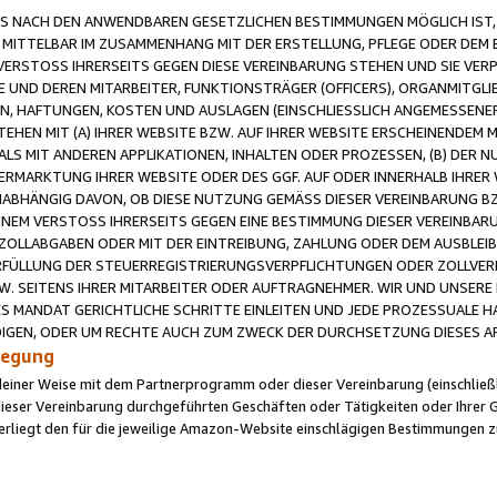
 NACH DEN ANWENDBAREN GESETZLICHEN BESTIMMUNGEN MÖGLICH IST, S
MITTELBAR IM ZUSAMMENHANG MIT DER ERSTELLUNG, PFLEGE ODER DEM BE
ERSTOSS IHRERSEITS GEGEN DIESE VEREINBARUNG STEHEN UND SIE VERP
UND DEREN MITARBEITER, FUNKTIONSTRÄGER (OFFICERS), ORGANMITGLI
N, HAFTUNGEN, KOSTEN UND AUSLAGEN (EINSCHLIESSLICH ANGEMESSENE
HEN MIT (A) IHRER WEBSITE BZW. AUF IHRER WEBSITE ERSCHEINENDEM M
LS MIT ANDEREN APPLIKATIONEN, INHALTEN ODER PROZESSEN, (B) DER 
RMARKTUNG IHRER WEBSITE ODER DES GGF. AUF ODER INNERHALB IHRER W
ABHÄNGIG DAVON, OB DIESE NUTZUNG GEMÄSS DIESER VEREINBARUNG B
EINEM VERSTOSS IHRERSEITS GEGEN EINE BESTIMMUNG DIESER VEREINBARU
D ZOLLABGABEN ODER MIT DER EINTREIBUNG, ZAHLUNG ODER DEM AUSBLEI
FÜLLUNG DER STEUERREGISTRIERUNGSVERPFLICHTUNGEN ODER ZOLLVERPF
W. SEITENS IHRER MITARBEITER ODER AUFTRAGNEHMER. WIR UND UNSERE
ES MANDAT GERICHTLICHE SCHRITTE EINLEITEN UND JEDE PROZESSUALE 
GEN, ODER UM RECHTE AUCH ZUM ZWECK DER DURCHSETZUNG DIESES AR
ilegung
endeiner Weise mit dem Partnerprogramm oder dieser Vereinbarung (einschließl
ieser Vereinbarung durchgeführten Geschäften oder Tätigkeiten oder Ihrer 
iegt den für die jeweilige Amazon-Website einschlägigen Bestimmungen z