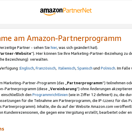
nahme am Amazon-Partnerprogramm
rzeitige Partner - sehen Sie
hier
, was sich geändert hat).
Partner-Website
“). Hier können Sie Ihre Marketing-Partner-Beziehung zu d
iche Bezeichnung) verwalten.
Verfügung :
Englisch
,
Französisch
,
Italienisch
,
Spanisch
und
Polnisch
. Im Fall
erem Marketing-Partner-Programm (das „
Partnerprogramm
“) teilnehmen od
on-Partnerprogramm (diese „
Vereinbarung
“) ohne Änderungen akzeptieren
 einschließlich den
Programmrichtlinien
(wie in Ziffer 12 definiert) zu, die 
raussetzungen für die Teilnahme am Partnerprogramm, die IP-Lizenz für das
s Partnerprogramm). Inhalte, die du auf der Website Amazon.com veröffentl
n Kundenrezensionen, die gegen eine Vergütung erstellt, bearbeitet oder ent
mms