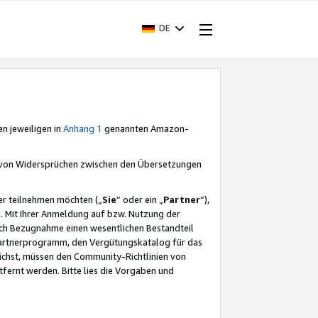
DE
en jeweiligen in
Anhang 1
genannten Amazon-
e von Widersprüchen zwischen den Übersetzungen
er teilnehmen möchten („
Sie
“ oder ein „
Partner
“),
. Mit Ihrer Anmeldung auf bzw. Nutzung der
durch Bezugnahme einen wesentlichen Bestandteil
 Partnerprogramm, den Vergütungskatalog für das
ichst, müssen den Community-Richtlinien von
fernt werden. Bitte lies die Vorgaben und