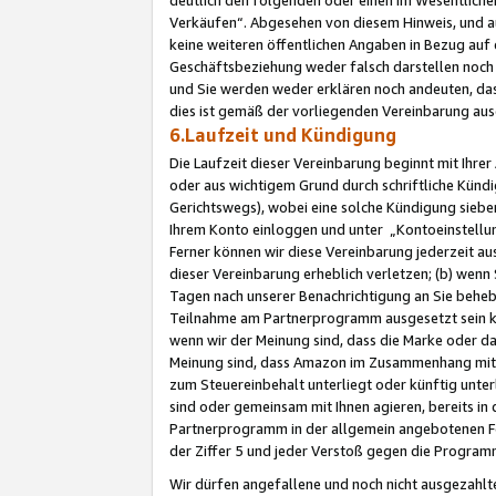
Verkäufen“. Abgesehen von diesem Hinweis, und a
keine weiteren öffentlichen Angaben in Bezug au
Geschäftsbeziehung weder falsch darstellen noch a
und Sie werden weder erklären noch andeuten, dass
dies ist gemäß der vorliegenden Vereinbarung ausd
6.Laufzeit und Kündigung
Die Laufzeit dieser Vereinbarung beginnt mit Ihre
oder aus wichtigem Grund durch schriftliche Kündi
Gerichtswegs), wobei eine solche Kündigung siebe
Ihrem Konto einloggen und unter „Kontoeinstellu
Ferner können wir diese Vereinbarung jederzeit aus
dieser Vereinbarung erheblich verletzen; (b) wenn
Tagen nach unserer Benachrichtigung an Sie behe
Teilnahme am Partnerprogramm ausgesetzt sein kö
wenn wir der Meinung sind, dass die Marke oder 
Meinung sind, dass Amazon im Zusammenhang mit d
zum Steuereinbehalt unterliegt oder künftig unter
sind oder gemeinsam mit Ihnen agieren, bereits in
Partnerprogramm in der allgemein angebotenen Fo
der Ziffer 5 und jeder Verstoß gegen die Programm
Wir dürfen angefallene und noch nicht ausgezahlt