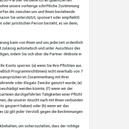
ohne unsere vorherige schriftliche Zustimmung
ürfen die zwischen uns und Ihnen bestehende
mazon Sie unterstützt, sponsert oder empfiehlt)
oder juristischen Person besteht, es sei denn,
arung kann von Ihnen und uns jederzeit ordentlich
t zulässig automatisch und unter Ausschluss des
gen, indem Sie sich über die Partner-Website in
hr Konto sperren: (a) wenn Sie Ihre Pflichten aus
eßlich Programmrichtlinien) nicht innerhalb von 7
ngsansprüchen im Zusammenhang mit Ihrer
ührende oder illegale Zwecke genutzt wurde; (e)
eschädigt werden könnte; (f) wenn wir der
rteien durchgeführten Tätigkeiten einer Pflicht
nen, die unserer Ansicht nach mit Ihnen verbunden
nto gesperrt haben) oder (h) wenn wir das
 (a) gilt jeder Verstoß gegen die Bestimmungen
ehalten, um sicherzustellen, dass der richtige