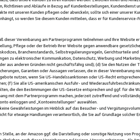
, Richtlinien und Abläufe in Bezug auf Kundenbestellungen, Kundendienst 
kte mit unseren Kunden pflegen oder abwickeln; sollte sich einer unserer Ku
nhängt, so werden Sie diesem Kunden mitteilen, dass er für Kundenservic
emäß dieser Vereinbarung am Partnerprogramm teilnehmen und Ihre Website er
ellung, Pflege oder der Betrieb Ihrer Website gegen anwendbare gesetzlich
skodizes, Branchenstandards, Selbstregulierungsregeln, Gerichtsurteile und 
ngen zu elektronischer Kommunikation, Datenschutz, Werbung und Marketing)
 oder aus anderen Gründen nicht geschäftsfähig sind); (d) Sie den Nutzen de
cherungen, Garantien oder Aussagen verlassen, die in dieser Vereinbarung nich
gebote nutzen, wenn Sie US-Handelssanktionen oder US-Recht entsprechen
men; (f) Sie alle US-amerikanischen Ausfuhr- und Wiederausfuhrbeschränkun
ten, die den Bestimmungen der US-Gesetze entsprechen und ggf. für die Wa
hang mit dem Partnerprogramm machen, jederzeit zutreffend und vollständig 
 Konto einloggen und „Kontoeinstellungen“ auswählen.
keine Gewährleistungen im Hinblick auf das Besucher- und Vergütungsvolu
icht für etwaige Handlungen verantwortlich, die Sie auf Grundlage solcher
en Stelle, an der Amazon ggf. die Darstellung oder sonstige Nutzung von Pr
 ähnlichen, nach dieser Vereinbarung zulässigen, Hinweis anbringen: „Als Ama