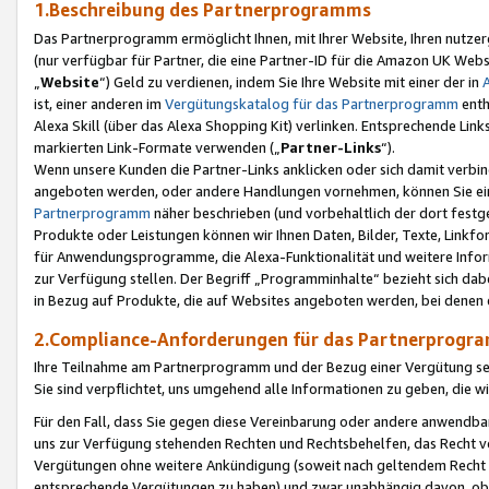
1.Beschreibung des Partnerprogramms
Das Partnerprogramm ermöglicht Ihnen, mit Ihrer Website, Ihren nutzer
(nur verfügbar für Partner, die eine Partner-ID für die Amazon UK We
„
Website
“) Geld zu verdienen, indem Sie Ihre Website mit einer der in
ist, einer anderen im
Vergütungskatalog für das Partnerprogramm
enth
Alexa Skill (über das Alexa Shopping Kit) verlinken. Entsprechende Lin
markierten Link-Formate verwenden („
Partner-Links
“).
Wenn unsere Kunden die Partner-Links anklicken oder sich damit verbi
angeboten werden, oder andere Handlungen vornehmen, können Sie eine
Partnerprogramm
näher beschrieben (und vorbehaltlich der dort festg
Produkte oder Leistungen können wir Ihnen Daten, Bilder, Texte, Linkfo
für Anwendungsprogramme, die Alexa-Funktionalität und weitere Inf
zur Verfügung stellen. Der Begriff „Programminhalte“ bezieht sich dabe
in Bezug auf Produkte, die auf Websites angeboten werden, bei denen 
2.Compliance-Anforderungen für das Partnerprog
Ihre Teilnahme am Partnerprogramm und der Bezug einer Vergütung setz
Sie sind verpflichtet, uns umgehend alle Informationen zu geben, die w
Für den Fall, dass Sie gegen diese Vereinbarung oder andere anwendba
uns zur Verfügung stehenden Rechten und Rechtsbehelfen, das Recht vo
Vergütungen ohne weitere Ankündigung (soweit nach geltendem Recht z
entsprechende Vergütungen zu haben) und zwar unabhängig davon, ob 