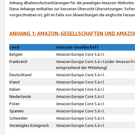
Anhang 4Datenschutzerklärungen für die jeweiligen Amazon-Websites
Diese Anhänge enthalten zur besseren Übersicht Übersetzungen. Sofe
vorgeschrieben ist, gilt im Falle von Abweichungen die englische Fass
ANHANG 1: AMAZON-GESELLSCHAFTEN UND AMAZO
Land
Amazon-Gesellschaft
Belgien
Amazon Europe Core S.à r.l.
Frankreich
Amazon Europe Core S.à r.l.(oder Amazon Fr
entsprechend der Mitteilung)
Deutschland
Amazon Europe Core S.à r.l.
Irland
Amazon Europe Core S.à r.l.
Italien
Amazon Europe Core S.à r.l.
Niederlande
Amazon Europe Core S.à r.l.
Polen
Amazon Europe Core S.à r.l.
Spanien
Amazon Europe Core S.à r.l.
Schweden
Amazon Europe Core S.à r.l.
Vereinigtes Königreich
Amazon Europe Core S.à r.l.