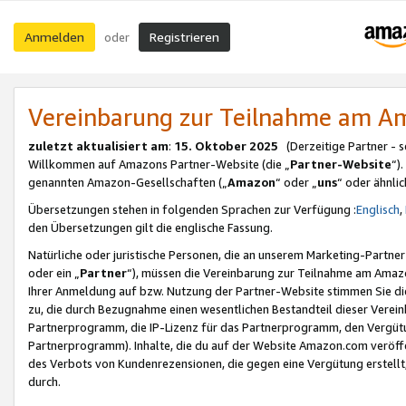
Anmelden
Registrieren
oder
Vereinbarung zur Teilnahme am 
zuletzt aktualisiert am
:
15. Oktober 2025
(Derzeitige Partner - 
Willkommen auf Amazons Partner-Website (die „
Partner-Website
“)
genannten Amazon-Gesellschaften („
Amazon
“ oder „
uns
“ oder ähnli
Übersetzungen stehen in folgenden Sprachen zur Verfügung :
Englisch
,
den Übersetzungen gilt die englische Fassung.
Natürliche oder juristische Personen, die an unserem Marketing-Partn
oder ein „
Partner
“), müssen die Vereinbarung zur Teilnahme am Ama
Ihrer Anmeldung auf bzw. Nutzung der Partner-Website stimmen Sie die
zu, die durch Bezugnahme einen wesentlichen Bestandteil dieser Verei
Partnerprogramm, die IP-Lizenz für das Partnerprogramm, den Vergütu
Partnerprogramm). Inhalte, die du auf der Website Amazon.com veröffe
des Verbots von Kundenrezensionen, die gegen eine Vergütung erstellt, 
durch.