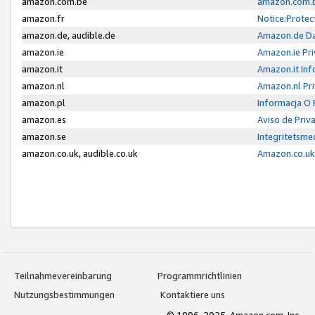
amazon.com.be
amazon.com.b
amazon.fr
Notice:Protec
amazon.de, audible.de
Amazon.de Da
amazon.ie
Amazon.ie Pri
amazon.it
Amazon.it Inf
amazon.nl
Amazon.nl Pri
amazon.pl
Informacja O
amazon.es
Aviso de Priv
amazon.se
Integritetsm
amazon.co.uk, audible.co.uk
Amazon.co.uk 
Teilnahmevereinbarung
Programmrichtlinien
Nutzungsbestimmungen
Kontaktiere uns