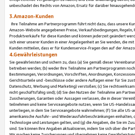
unbeschadet des Rechts von Amazon, Ersatz für darüber hinausgehen
3.Amazon-Kunden
Ihre Teilnahme am Partnerprogramm führt nicht dazu, dass unsere Kun
Amazon-Website angegebenen Preise, Verkaufsbedingungen, Regeln, Ri
Produktverkäufe für diese Kunden und können jederzeit geändert werde
sich einer unserer Kunden in einer Angelegenheit an Sie wenden, die 
Kunden mitteilen, dass er für Kundenservice-Fragen den auf der Ama
4.Gewährleistungen
Sie gewährleisten und sichern zu, dass (a) Sie gemäß dieser Vereinba
betreiben werden; (b) weder Ihre Teilnahme am Partnerprogramm noch d
Bestimmungen, Verordnungen, Vorschriften, Anordnungen, Konzessionen,
Gerichtsurteile und -beschlüsse oder andere Auflagen einer für Sie zu
Datenschutz, Werbung und Marketing) verstoßen; (c) Sie rechtswirksam 
nicht geschäftsfähig sind); (d) Sie den Nutzen der Teilnahme am Partne
Zusicherungen, Garantien oder Aussagen verlassen, die in dieser Verein
teilnehmen und keine Serviceangebote nutzen, wenn Sie US-Handelssa
unterliegen, in dem Sie Serviceangebote wahrnehmen; (f) Sie alle US
amerikanische Ausfuhr- und Wiederausfuhrbeschränkungen einhalten, 
Technologie und Leistungen gelten, und (g) die Angaben, die Sie im 
sind. Sie können Ihre Angaben aktualisieren, indem Sie sich über die 
Wir machen keine Zusicherungen und übernehmen keine Gewährleistun