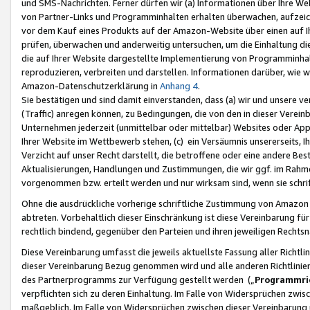
und SMS-Nachrichten. Ferner dürfen wir (a) Informationen über Ihre We
von Partner-Links und Programminhalten erhalten überwachen, aufzei
vor dem Kauf eines Produkts auf der Amazon-Website über einen auf Ih
prüfen, überwachen und anderweitig untersuchen, um die Einhaltung dies
die auf Ihrer Website dargestellte Implementierung von Programminhalt
reproduzieren, verbreiten und darstellen. Informationen darüber, wie w
Amazon-Datenschutzerklärung in
Anhang 4
.
Sie bestätigen und sind damit einverstanden, dass (a) wir und unsere 
(Traffic) anregen können, zu Bedingungen, die von den in dieser Vere
Unternehmen jederzeit (unmittelbar oder mittelbar) Websites oder Appl
Ihrer Website im Wettbewerb stehen, (c) ein Versäumnis unsererseits, I
Verzicht auf unser Recht darstellt, die betroffene oder eine andere B
Aktualisierungen, Handlungen und Zustimmungen, die wir ggf. im Rahme
vorgenommen bzw. erteilt werden und nur wirksam sind, wenn sie schri
Ohne die ausdrückliche vorherige schriftliche Zustimmung von Amazon
abtreten. Vorbehaltlich dieser Einschränkung ist diese Vereinbarung f
rechtlich bindend, gegenüber den Parteien und ihren jeweiligen Rech
Diese Vereinbarung umfasst die jeweils aktuellste Fassung aller Richtli
dieser Vereinbarung Bezug genommen wird und alle anderen Richtlinie
des Partnerprogramms zur Verfügung gestellt werden („
Programmric
verpflichten sich zu deren Einhaltung. Im Falle von Widersprüchen zwi
maßgeblich. Im Falle von Widersprüchen zwischen dieser Vereinbarun