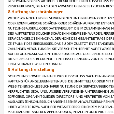
BESTIMMUNG DIESES ARTIKELS 7 BEGRÜNDET EINEN AUSSCHLUSS 
ZUSICHERUNGEN, DIE NACH DEN ANWENDBAREN GESETZLICHEN BE
8.Haftungsbeschränkungen
WEDER WIR NOCH UNSERE VERBUNDENEN UNTERNEHMEN ODER LIZEN
ODER EXEMPLARISCHE SCHÄDEN ODER SCHÄDEN AUFGRUND ENTGANG
NUTZUNGSAUSFALL ODER DATENVERLUST, DIE IM ZUSAMMENHANG MI
DES AUFTRETENS SOLCHER SCHÄDEN HINGEWIESEN WURDEN. FERN
SERVICEANGEBOTEN MAXIMAL DER HÖHE DES GESAMTBETRAGS DER 
ZEITPUNKT DES EREIGNISSES, DAS ZU DEM ZULETZT ENTSTANDENE
ZAHLENDEN VERGÜTUNGEN. SIE VERZICHTEN HIERMIT AUF ETWAIGE 
AUF ERFÜLLUNGSKLAGE, UNTERLASSUNGSKLAGE ODER ANDERE RECHT
DIESES ABSATZES BEGRÜNDET EINE EINSCHRÄNKUNG VON HAFTUNG
EINGESCHRÄNKT WERDEN KÖNNEN.
9.Haftungsfreistellung
SOFERN UND SOWEIT EIN HAFTUNGSAUSSCHLUSS NACH DEN ANWENDB
HAFTUNG FÜR ANGELEGENHEITEN AUS, DIE UNMITTELBAR ODER MITT
WEBSITE (EINSCHLIESSLICH IHRER NUTZUNG DER SERVICEANGEBOTE)
VERPFLICHTEN SICH, UNS, UNSERE VERBUNDENEN UNTERNEHMEN UN
(OFFICERS), ORGANMITGLIEDER (DIRECTORS) UND VERTRETER VON 
AUSLAGEN (EINSCHLIESSLICH ANGEMESSENER ANWALTSGEBÜHREN) FR
IHRER WEBSITE BZW. AUF IHRER WEBSITE ERSCHEINENDEM MATERIAL
MATERIALS MIT ANDEREN APPLIKATIONEN, INHALTEN ODER PROZESSE