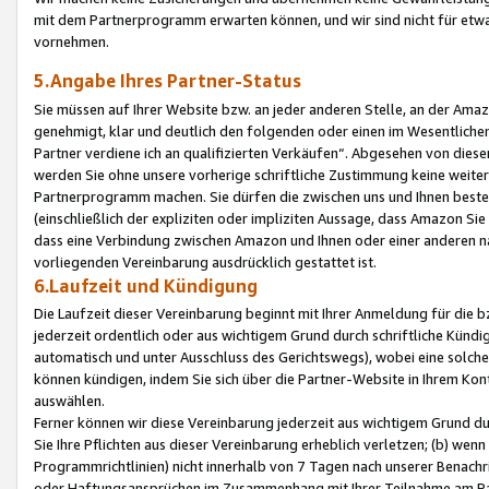
mit dem Partnerprogramm erwarten können, und wir sind nicht für etwa
vornehmen.
5.Angabe Ihres Partner-Status
Sie müssen auf Ihrer Website bzw. an jeder anderen Stelle, an der Am
genehmigt, klar und deutlich den folgenden oder einen im Wesentlichen
Partner verdiene ich an qualifizierten Verkäufen“. Abgesehen von die
werden Sie ohne unsere vorherige schriftliche Zustimmung keine weite
Partnerprogramm machen. Sie dürfen die zwischen uns und Ihnen best
(einschließlich der expliziten oder impliziten Aussage, dass Amazon Si
dass eine Verbindung zwischen Amazon und Ihnen oder einer anderen natü
vorliegenden Vereinbarung ausdrücklich gestattet ist.
6.Laufzeit und Kündigung
Die Laufzeit dieser Vereinbarung beginnt mit Ihrer Anmeldung für die 
jederzeit ordentlich oder aus wichtigem Grund durch schriftliche Kündi
automatisch und unter Ausschluss des Gerichtswegs), wobei eine solch
können kündigen, indem Sie sich über die Partner-Website in Ihrem Ko
auswählen.
Ferner können wir diese Vereinbarung jederzeit aus wichtigem Grund dur
Sie Ihre Pflichten aus dieser Vereinbarung erheblich verletzen; (b) wen
Programmrichtlinien) nicht innerhalb von 7 Tagen nach unserer Benachr
oder Haftungsansprüchen im Zusammenhang mit Ihrer Teilnahme am Pa