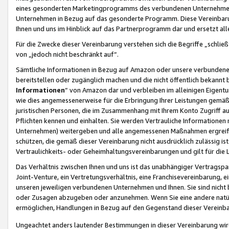
eines gesonderten Marketingprogramms des verbundenen Unternehmens
Unternehmen in Bezug auf das gesonderte Programm. Diese Vereinbarung
Ihnen und uns im Hinblick auf das Partnerprogramm dar und ersetzt al
Für die Zwecke dieser Vereinbarung verstehen sich die Begriffe „schließ
von „jedoch nicht beschränkt auf“.
Sämtliche Informationen in Bezug auf Amazon oder unsere verbunde
bereitstellen oder zugänglich machen und die nicht öffentlich bekannt bz
Informationen
“ von Amazon dar und verbleiben im alleinigen Eigent
wie dies angemessenerweise für die Erbringung Ihrer Leistungen gemäß d
juristischen Personen, die im Zusammenhang mit Ihrem Konto Zugriff au
Pflichten kennen und einhalten. Sie werden Vertrauliche Informationen 
Unternehmen) weitergeben und alle angemessenen Maßnahmen ergreifen
schützen, die gemäß dieser Vereinbarung nicht ausdrücklich zulässig is
Vertraulichkeits- oder Geheimhaltungsvereinbarungen und gilt für die
Das Verhältnis zwischen Ihnen und uns ist das unabhängiger Vertragspa
Joint-Venture, ein Vertretungsverhältnis, eine Franchisevereinbarung, 
unseren jeweiligen verbundenen Unternehmen und Ihnen. Sie sind ni
oder Zusagen abzugeben oder anzunehmen. Wenn Sie eine andere natürli
ermöglichen, Handlungen in Bezug auf den Gegenstand dieser Vereinbar
Ungeachtet anders lautender Bestimmungen in dieser Vereinbarung wird