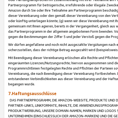
Partnerprogramm für betrügerische, irreführende oder illegale Zwecke
Amazon durch Sie oder Ihre Teilnahme am Partnerprogramm beschädig
dieser Vereinbarung oder den gemäß dieser Vereinbarung von den Vertr
oder künftig unterliegen könnte; (g) wenn wir diese Vereinbarung mit I
gemeinsam mit Ihnen agieren, bereits in der Vergangenheit, gleich aus
das Partnerprogramm in der allgemein angebotenen Form beenden. Vors
gegen die Bestimmungen der Ziffer 5 und jeder Verstoß gegen die Prog
Wir dürfen angefallene und noch nicht ausgezahlte Vergütungen nach 
sicherzustellen, dass der richtige Betrag ausgezahlt wird (beispielsw
Mit Beendigung dieser Vereinbarung erlöschen alle Rechte und Pflichte
eingeräumten Lizenzen/Nutzungsrechte; hiervon ausgenommen sind die in 
Programmrichtlinien festgelegten Rechte und Pflichten der Parteien sow
Vereinbarung, die nach Beendigung dieser Vereinbarung fortbestehen. D
entstandenen Verbindlichkeiten aus dieser Vereinbarung und der Haft
begangen wurde.
7.Haftungsausschlüsse
DAS PARTNERPROGRAMM, DIE AMAZON-WEBSITE, PRODUKTE UND DI
PARTNER-LINKS, LINKFORMATE, INHALTE, DIE ANWENDUNGSPROGR
PRODUKTWERBUNG, UNSERE DOMAIN-NAMEN, MARKEN UND LOGOS S
UNTERNEHMEN (EINSCHLIESSLICH DER AMAZON-MARKEN) UND DIE GE