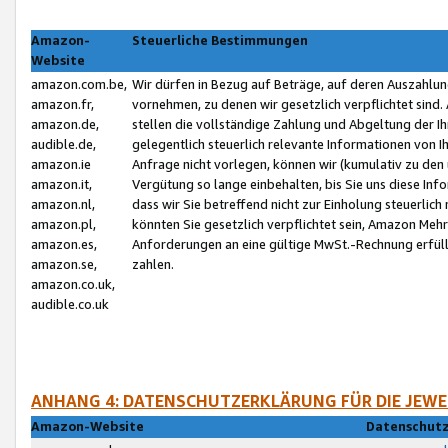
Amazon-
Steuerliche Bestimmungen
Website
amazon.com.be,
Wir dürfen in Bezug auf Beträge, auf deren Auszahlun
amazon.fr,
vornehmen, zu denen wir gesetzlich verpflichtet sind
amazon.de,
stellen die vollständige Zahlung und Abgeltung der 
audible.de,
gelegentlich steuerlich relevante Informationen von I
amazon.ie
Anfrage nicht vorlegen, können wir (kumulativ zu de
amazon.it,
Vergütung so lange einbehalten, bis Sie uns diese Inf
amazon.nl,
dass wir Sie betreffend nicht zur Einholung steuerlich 
amazon.pl,
könnten Sie gesetzlich verpflichtet sein, Amazon Meh
amazon.es,
Anforderungen an eine gültige MwSt.-Rechnung erfüllt
amazon.se,
zahlen.
amazon.co.uk,
audible.co.uk
ANHANG 4: DATENSCHUTZERKLÄRUNG FÜR DIE JEWE
Amazon-Website
Datenschutz