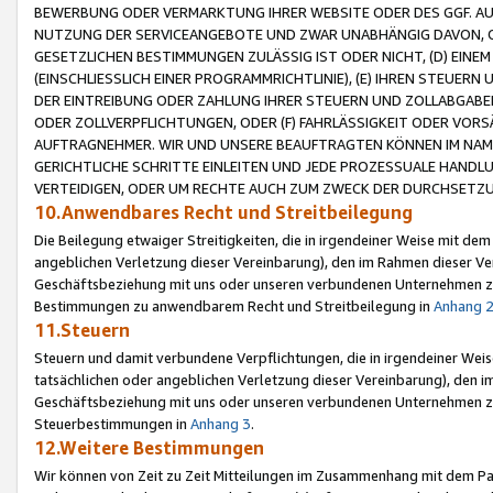
BEWERBUNG ODER VERMARKTUNG IHRER WEBSITE ODER DES GGF. AUF 
NUTZUNG DER SERVICEANGEBOTE UND ZWAR UNABHÄNGIG DAVON, O
GESETZLICHEN BESTIMMUNGEN ZULÄSSIG IST ODER NICHT, (D) EINE
(EINSCHLIESSLICH EINER PROGRAMMRICHTLINIE), (E) IHREN STEUER
DER EINTREIBUNG ODER ZAHLUNG IHRER STEUERN UND ZOLLABGAB
ODER ZOLLVERPFLICHTUNGEN, ODER (F) FAHRLÄSSIGKEIT ODER VORS
AUFTRAGNEHMER. WIR UND UNSERE BEAUFTRAGTEN KÖNNEN IM NAME
GERICHTLICHE SCHRITTE EINLEITEN UND JEDE PROZESSUALE HAND
VERTEIDIGEN, ODER UM RECHTE AUCH ZUM ZWECK DER DURCHSETZU
10.Anwendbares Recht und Streitbeilegung
Die Beilegung etwaiger Streitigkeiten, die in irgendeiner Weise mit de
angeblichen Verletzung dieser Vereinbarung), den im Rahmen dieser Ve
Geschäftsbeziehung mit uns oder unseren verbundenen Unternehmen zu
Bestimmungen zu anwendbarem Recht und Streitbeilegung in
Anhang 
11.Steuern
Steuern und damit verbundene Verpflichtungen, die in irgendeiner Wei
tatsächlichen oder angeblichen Verletzung dieser Vereinbarung), den 
Geschäftsbeziehung mit uns oder unseren verbundenen Unternehmen z
Steuerbestimmungen in
Anhang 3
.
12.Weitere Bestimmungen
Wir können von Zeit zu Zeit Mitteilungen im Zusammenhang mit dem Par