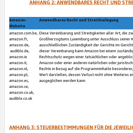
ANHANG 2: ANWENDBARES RECHT UND STRE
Amazon-
Anwendbares Recht und Streitbeilegung
Website
amazon.com.be,
Diese Vereinbarung und Streitigkeiten aller Art, die 
amazon.fr,
Großherzogtums Luxemburg unter Ausschluss seiner Kol
amazon.de,
ausschließlichen Zuständigkeit der Gerichte im Geri
audible.de,
dieser Vereinbarung kann Amazon bei einem zuständig
amazon.ie
Rechtsschutz wegen einer tatsächlichen oder angebli
amazon.it,
Amazon oder einer anderen natürlichen oder juristisc
amazon.nl,
Rechte in Bezug auf die Programminhalte besonderer,
amazon.pl,
Wert darstellen, dessen Verlust nicht ohne Weiteres e
amazon.es,
ausgeglichen werden kann.
amazon.se,
amazon.co.uk,
audible.co.uk
ANHANG 3: STEUERBESTIMMUNGEN FÜR DIE JEWEIL