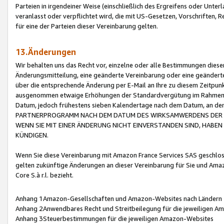
Parteien in irgendeiner Weise (einschließlich des Ergreifens oder Unt
veranlasst oder verpflichtet wird, die mit US-Gesetzen, Vorschriften,
für eine der Parteien dieser Vereinbarung gelten.
13.Änderungen
Wir behalten uns das Recht vor, einzelne oder alle Bestimmungen diese
Änderungsmitteilung, eine geänderte Vereinbarung oder eine geänderte 
über die entsprechende Änderung per E-Mail an Ihre zu diesem Zeitpun
ausgenommen etwaige Erhöhungen der Standardvergütung im Rahmen
Datum, jedoch frühestens sieben Kalendertage nach dem Datum, an de
PARTNERPROGRAMM NACH DEM DATUM DES WIRKSAMWERDENS DER Ä
WENN SIE MIT EINER ÄNDERUNG NICHT EINVERSTANDEN SIND, HABEN S
KÜNDIGEN.
Wenn Sie diese Vereinbarung mit Amazon France Services SAS geschlo
gelten zukünftige Änderungen an dieser Vereinbarung für Sie und Ama
Core S.à r.l. bezieht.
Anhang 1Amazon-Gesellschaften und Amazon-Websites nach Ländern
Anhang 2Anwendbares Recht und Streitbeilegung für die jeweiligen 
Anhang 3Steuerbestimmungen für die jeweiligen Amazon-Websites