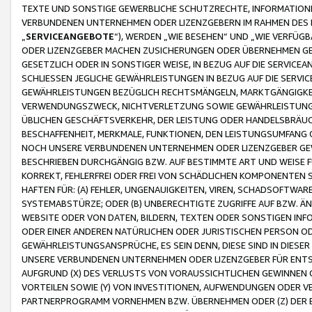
TEXTE UND SONSTIGE GEWERBLICHE SCHUTZRECHTE, INFORMATIONE
VERBUNDENEN UNTERNEHMEN ODER LIZENZGEBERN IM RAHMEN DES
„
SERVICEANGEBOTE
“), WERDEN „WIE BESEHEN“ UND „WIE VERFÜ
ODER LIZENZGEBER MACHEN ZUSICHERUNGEN ODER ÜBERNEHMEN GEW
GESETZLICH ODER IN SONSTIGER WEISE, IN BEZUG AUF DIE SERVI
SCHLIESSEN JEGLICHE GEWÄHRLEISTUNGEN IN BEZUG AUF DIE SERVI
GEWÄHRLEISTUNGEN BEZÜGLICH RECHTSMÄNGELN, MARKTGÄNGIGKEIT
VERWENDUNGSZWECK, NICHTVERLETZUNG SOWIE GEWÄHRLEISTUNGEN 
ÜBLICHEN GESCHÄFTSVERKEHR, DER LEISTUNG ODER HANDELSBRÄUCH
BESCHAFFENHEIT, MERKMALE, FUNKTIONEN, DEN LEISTUNGSUMFANG 
NOCH UNSERE VERBUNDENEN UNTERNEHMEN ODER LIZENZGEBER GEWÄ
BESCHRIEBEN DURCHGÄNGIG BZW. AUF BESTIMMTE ART UND WEISE
KORREKT, FEHLERFREI ODER FREI VON SCHÄDLICHEN KOMPONENTEN
HAFTEN FÜR: (A) FEHLER, UNGENAUIGKEITEN, VIREN, SCHADSOFTW
SYSTEMABSTÜRZE; ODER (B) UNBERECHTIGTE ZUGRIFFE AUF BZW. 
WEBSITE ODER VON DATEN, BILDERN, TEXTEN ODER SONSTIGEN INF
ODER EINER ANDEREN NATÜRLICHEN ODER JURISTISCHEN PERSON OD
GEWÄHRLEISTUNGSANSPRÜCHE, ES SEIN DENN, DIESE SIND IN DIES
UNSERE VERBUNDENEN UNTERNEHMEN ODER LIZENZGEBER FÜR EN
AUFGRUND (X) DES VERLUSTS VON VORAUSSICHTLICHEN GEWINNEN
VORTEILEN SOWIE (Y) VON INVESTITIONEN, AUFWENDUNGEN ODER VE
PARTNERPROGRAMM VORNEHMEN BZW. ÜBERNEHMEN ODER (Z) DER 