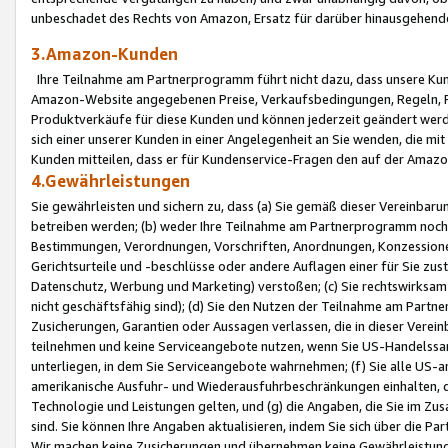
unbeschadet des Rechts von Amazon, Ersatz für darüber hinausgehen
3.Amazon-Kunden
Ihre Teilnahme am Partnerprogramm führt nicht dazu, dass unsere Kun
Amazon-Website angegebenen Preise, Verkaufsbedingungen, Regeln, Ri
Produktverkäufe für diese Kunden und können jederzeit geändert werde
sich einer unserer Kunden in einer Angelegenheit an Sie wenden, die 
Kunden mitteilen, dass er für Kundenservice-Fragen den auf der Ama
4.Gewährleistungen
Sie gewährleisten und sichern zu, dass (a) Sie gemäß dieser Vereinba
betreiben werden; (b) weder Ihre Teilnahme am Partnerprogramm noch d
Bestimmungen, Verordnungen, Vorschriften, Anordnungen, Konzessionen,
Gerichtsurteile und -beschlüsse oder andere Auflagen einer für Sie zu
Datenschutz, Werbung und Marketing) verstoßen; (c) Sie rechtswirksam 
nicht geschäftsfähig sind); (d) Sie den Nutzen der Teilnahme am Partne
Zusicherungen, Garantien oder Aussagen verlassen, die in dieser Verein
teilnehmen und keine Serviceangebote nutzen, wenn Sie US-Handelssa
unterliegen, in dem Sie Serviceangebote wahrnehmen; (f) Sie alle US
amerikanische Ausfuhr- und Wiederausfuhrbeschränkungen einhalten, 
Technologie und Leistungen gelten, und (g) die Angaben, die Sie im 
sind. Sie können Ihre Angaben aktualisieren, indem Sie sich über die 
Wir machen keine Zusicherungen und übernehmen keine Gewährleistun