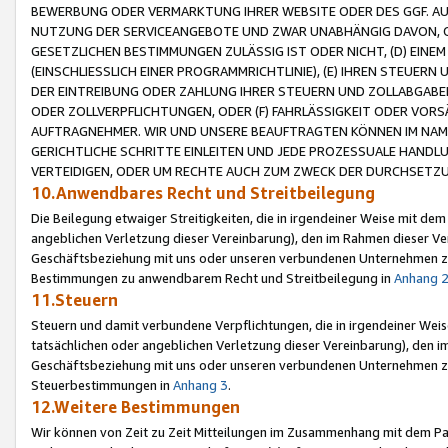
BEWERBUNG ODER VERMARKTUNG IHRER WEBSITE ODER DES GGF. AUF 
NUTZUNG DER SERVICEANGEBOTE UND ZWAR UNABHÄNGIG DAVON, O
GESETZLICHEN BESTIMMUNGEN ZULÄSSIG IST ODER NICHT, (D) EINE
(EINSCHLIESSLICH EINER PROGRAMMRICHTLINIE), (E) IHREN STEUER
DER EINTREIBUNG ODER ZAHLUNG IHRER STEUERN UND ZOLLABGAB
ODER ZOLLVERPFLICHTUNGEN, ODER (F) FAHRLÄSSIGKEIT ODER VORS
AUFTRAGNEHMER. WIR UND UNSERE BEAUFTRAGTEN KÖNNEN IM NAME
GERICHTLICHE SCHRITTE EINLEITEN UND JEDE PROZESSUALE HAND
VERTEIDIGEN, ODER UM RECHTE AUCH ZUM ZWECK DER DURCHSETZU
10.Anwendbares Recht und Streitbeilegung
Die Beilegung etwaiger Streitigkeiten, die in irgendeiner Weise mit de
angeblichen Verletzung dieser Vereinbarung), den im Rahmen dieser Ve
Geschäftsbeziehung mit uns oder unseren verbundenen Unternehmen zu
Bestimmungen zu anwendbarem Recht und Streitbeilegung in
Anhang 
11.Steuern
Steuern und damit verbundene Verpflichtungen, die in irgendeiner Wei
tatsächlichen oder angeblichen Verletzung dieser Vereinbarung), den 
Geschäftsbeziehung mit uns oder unseren verbundenen Unternehmen z
Steuerbestimmungen in
Anhang 3
.
12.Weitere Bestimmungen
Wir können von Zeit zu Zeit Mitteilungen im Zusammenhang mit dem Par