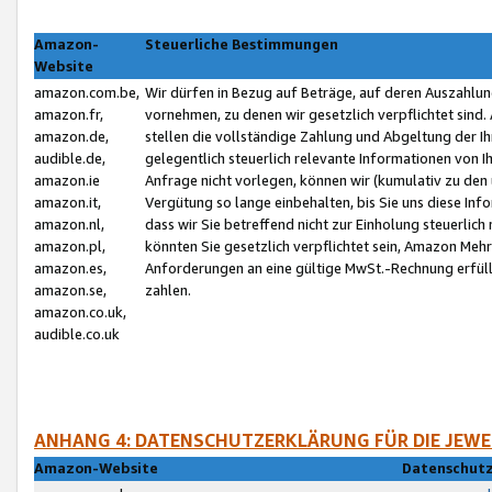
Amazon-
Steuerliche Bestimmungen
Website
amazon.com.be,
Wir dürfen in Bezug auf Beträge, auf deren Auszahlun
amazon.fr,
vornehmen, zu denen wir gesetzlich verpflichtet sind
amazon.de,
stellen die vollständige Zahlung und Abgeltung der 
audible.de,
gelegentlich steuerlich relevante Informationen von I
amazon.ie
Anfrage nicht vorlegen, können wir (kumulativ zu de
amazon.it,
Vergütung so lange einbehalten, bis Sie uns diese Inf
amazon.nl,
dass wir Sie betreffend nicht zur Einholung steuerlich 
amazon.pl,
könnten Sie gesetzlich verpflichtet sein, Amazon Meh
amazon.es,
Anforderungen an eine gültige MwSt.-Rechnung erfüllt
amazon.se,
zahlen.
amazon.co.uk,
audible.co.uk
ANHANG 4: DATENSCHUTZERKLÄRUNG FÜR DIE JEWE
Amazon-Website
Datenschutz