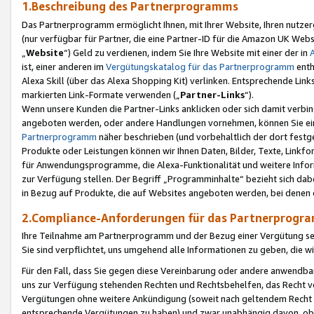
1.Beschreibung des Partnerprogramms
Das Partnerprogramm ermöglicht Ihnen, mit Ihrer Website, Ihren nutzer
(nur verfügbar für Partner, die eine Partner-ID für die Amazon UK We
„
Website
“) Geld zu verdienen, indem Sie Ihre Website mit einer der in
ist, einer anderen im
Vergütungskatalog für das Partnerprogramm
enth
Alexa Skill (über das Alexa Shopping Kit) verlinken. Entsprechende Lin
markierten Link-Formate verwenden („
Partner-Links
“).
Wenn unsere Kunden die Partner-Links anklicken oder sich damit verbi
angeboten werden, oder andere Handlungen vornehmen, können Sie eine
Partnerprogramm
näher beschrieben (und vorbehaltlich der dort festg
Produkte oder Leistungen können wir Ihnen Daten, Bilder, Texte, Linkfo
für Anwendungsprogramme, die Alexa-Funktionalität und weitere Inf
zur Verfügung stellen. Der Begriff „Programminhalte“ bezieht sich dabe
in Bezug auf Produkte, die auf Websites angeboten werden, bei denen 
2.Compliance-Anforderungen für das Partnerprog
Ihre Teilnahme am Partnerprogramm und der Bezug einer Vergütung setz
Sie sind verpflichtet, uns umgehend alle Informationen zu geben, die w
Für den Fall, dass Sie gegen diese Vereinbarung oder andere anwendba
uns zur Verfügung stehenden Rechten und Rechtsbehelfen, das Recht vo
Vergütungen ohne weitere Ankündigung (soweit nach geltendem Recht z
entsprechende Vergütungen zu haben) und zwar unabhängig davon, ob 