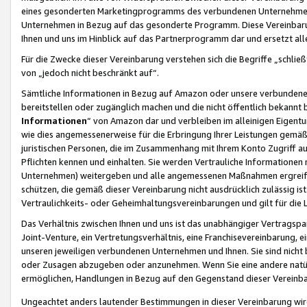
eines gesonderten Marketingprogramms des verbundenen Unternehmens
Unternehmen in Bezug auf das gesonderte Programm. Diese Vereinbarung
Ihnen und uns im Hinblick auf das Partnerprogramm dar und ersetzt al
Für die Zwecke dieser Vereinbarung verstehen sich die Begriffe „schließ
von „jedoch nicht beschränkt auf“.
Sämtliche Informationen in Bezug auf Amazon oder unsere verbunde
bereitstellen oder zugänglich machen und die nicht öffentlich bekannt bz
Informationen
“ von Amazon dar und verbleiben im alleinigen Eigent
wie dies angemessenerweise für die Erbringung Ihrer Leistungen gemäß d
juristischen Personen, die im Zusammenhang mit Ihrem Konto Zugriff au
Pflichten kennen und einhalten. Sie werden Vertrauliche Informationen 
Unternehmen) weitergeben und alle angemessenen Maßnahmen ergreifen
schützen, die gemäß dieser Vereinbarung nicht ausdrücklich zulässig is
Vertraulichkeits- oder Geheimhaltungsvereinbarungen und gilt für die
Das Verhältnis zwischen Ihnen und uns ist das unabhängiger Vertragspa
Joint-Venture, ein Vertretungsverhältnis, eine Franchisevereinbarung, 
unseren jeweiligen verbundenen Unternehmen und Ihnen. Sie sind ni
oder Zusagen abzugeben oder anzunehmen. Wenn Sie eine andere natürli
ermöglichen, Handlungen in Bezug auf den Gegenstand dieser Vereinbar
Ungeachtet anders lautender Bestimmungen in dieser Vereinbarung wird