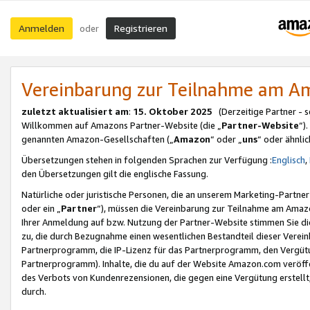
Anmelden
Registrieren
oder
Vereinbarung zur Teilnahme am 
zuletzt aktualisiert am
:
15. Oktober 2025
(Derzeitige Partner - 
Willkommen auf Amazons Partner-Website (die „
Partner-Website
“)
genannten Amazon-Gesellschaften („
Amazon
“ oder „
uns
“ oder ähnli
Übersetzungen stehen in folgenden Sprachen zur Verfügung :
Englisch
,
den Übersetzungen gilt die englische Fassung.
Natürliche oder juristische Personen, die an unserem Marketing-Partn
oder ein „
Partner
“), müssen die Vereinbarung zur Teilnahme am Ama
Ihrer Anmeldung auf bzw. Nutzung der Partner-Website stimmen Sie die
zu, die durch Bezugnahme einen wesentlichen Bestandteil dieser Verei
Partnerprogramm, die IP-Lizenz für das Partnerprogramm, den Vergütu
Partnerprogramm). Inhalte, die du auf der Website Amazon.com veröffe
des Verbots von Kundenrezensionen, die gegen eine Vergütung erstellt, 
durch.