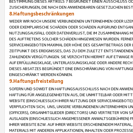
BESTIMMUNG DIESES ARTIKELS 7 BEGRÜNDET EINEN AUSSCHLUSS 
ZUSICHERUNGEN, DIE NACH DEN ANWENDBAREN GESETZLICHEN BE
8.Haftungsbeschränkungen
WEDER WIR NOCH UNSERE VERBUNDENEN UNTERNEHMEN ODER LIZEN
ODER EXEMPLARISCHE SCHÄDEN ODER SCHÄDEN AUFGRUND ENTGANG
NUTZUNGSAUSFALL ODER DATENVERLUST, DIE IM ZUSAMMENHANG MI
DES AUFTRETENS SOLCHER SCHÄDEN HINGEWIESEN WURDEN. FERN
SERVICEANGEBOTEN MAXIMAL DER HÖHE DES GESAMTBETRAGS DER 
ZEITPUNKT DES EREIGNISSES, DAS ZU DEM ZULETZT ENTSTANDENE
ZAHLENDEN VERGÜTUNGEN. SIE VERZICHTEN HIERMIT AUF ETWAIGE 
AUF ERFÜLLUNGSKLAGE, UNTERLASSUNGSKLAGE ODER ANDERE RECHT
DIESES ABSATZES BEGRÜNDET EINE EINSCHRÄNKUNG VON HAFTUNG
EINGESCHRÄNKT WERDEN KÖNNEN.
9.Haftungsfreistellung
SOFERN UND SOWEIT EIN HAFTUNGSAUSSCHLUSS NACH DEN ANWENDB
HAFTUNG FÜR ANGELEGENHEITEN AUS, DIE UNMITTELBAR ODER MITT
WEBSITE (EINSCHLIESSLICH IHRER NUTZUNG DER SERVICEANGEBOTE)
VERPFLICHTEN SICH, UNS, UNSERE VERBUNDENEN UNTERNEHMEN UN
(OFFICERS), ORGANMITGLIEDER (DIRECTORS) UND VERTRETER VON 
AUSLAGEN (EINSCHLIESSLICH ANGEMESSENER ANWALTSGEBÜHREN) FR
IHRER WEBSITE BZW. AUF IHRER WEBSITE ERSCHEINENDEM MATERIAL
MATERIALS MIT ANDEREN APPLIKATIONEN, INHALTEN ODER PROZESSE