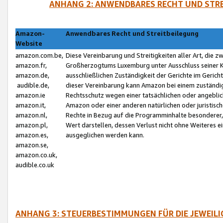
ANHANG 2: ANWENDBARES RECHT UND STRE
Amazon-
Anwendbares Recht und Streitbeilegung
Website
amazon.com.be,
Diese Vereinbarung und Streitigkeiten aller Art, die 
amazon.fr,
Großherzogtums Luxemburg unter Ausschluss seiner Kol
amazon.de,
ausschließlichen Zuständigkeit der Gerichte im Geri
audible.de,
dieser Vereinbarung kann Amazon bei einem zuständig
amazon.ie
Rechtsschutz wegen einer tatsächlichen oder angebli
amazon.it,
Amazon oder einer anderen natürlichen oder juristisc
amazon.nl,
Rechte in Bezug auf die Programminhalte besonderer,
amazon.pl,
Wert darstellen, dessen Verlust nicht ohne Weiteres e
amazon.es,
ausgeglichen werden kann.
amazon.se,
amazon.co.uk,
audible.co.uk
ANHANG 3: STEUERBESTIMMUNGEN FÜR DIE JEWEIL