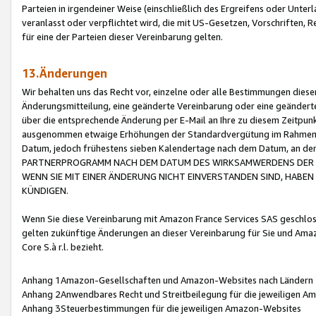
Parteien in irgendeiner Weise (einschließlich des Ergreifens oder Unt
veranlasst oder verpflichtet wird, die mit US-Gesetzen, Vorschriften,
für eine der Parteien dieser Vereinbarung gelten.
13.Änderungen
Wir behalten uns das Recht vor, einzelne oder alle Bestimmungen diese
Änderungsmitteilung, eine geänderte Vereinbarung oder eine geänderte 
über die entsprechende Änderung per E-Mail an Ihre zu diesem Zeitpun
ausgenommen etwaige Erhöhungen der Standardvergütung im Rahmen
Datum, jedoch frühestens sieben Kalendertage nach dem Datum, an de
PARTNERPROGRAMM NACH DEM DATUM DES WIRKSAMWERDENS DER Ä
WENN SIE MIT EINER ÄNDERUNG NICHT EINVERSTANDEN SIND, HABEN S
KÜNDIGEN.
Wenn Sie diese Vereinbarung mit Amazon France Services SAS geschlo
gelten zukünftige Änderungen an dieser Vereinbarung für Sie und Ama
Core S.à r.l. bezieht.
Anhang 1Amazon-Gesellschaften und Amazon-Websites nach Ländern
Anhang 2Anwendbares Recht und Streitbeilegung für die jeweiligen 
Anhang 3Steuerbestimmungen für die jeweiligen Amazon-Websites