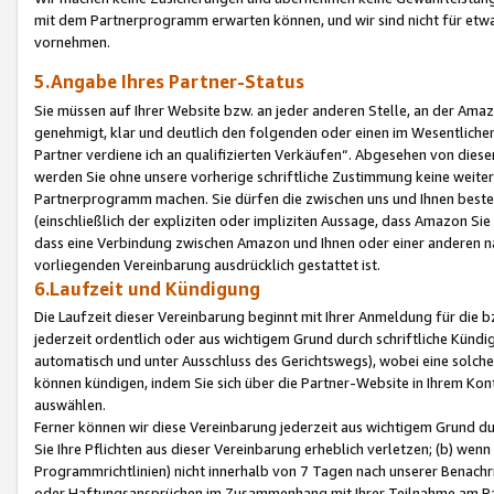
mit dem Partnerprogramm erwarten können, und wir sind nicht für etwa
vornehmen.
5.Angabe Ihres Partner-Status
Sie müssen auf Ihrer Website bzw. an jeder anderen Stelle, an der Am
genehmigt, klar und deutlich den folgenden oder einen im Wesentlichen
Partner verdiene ich an qualifizierten Verkäufen“. Abgesehen von die
werden Sie ohne unsere vorherige schriftliche Zustimmung keine weite
Partnerprogramm machen. Sie dürfen die zwischen uns und Ihnen best
(einschließlich der expliziten oder impliziten Aussage, dass Amazon Si
dass eine Verbindung zwischen Amazon und Ihnen oder einer anderen natü
vorliegenden Vereinbarung ausdrücklich gestattet ist.
6.Laufzeit und Kündigung
Die Laufzeit dieser Vereinbarung beginnt mit Ihrer Anmeldung für die 
jederzeit ordentlich oder aus wichtigem Grund durch schriftliche Kündi
automatisch und unter Ausschluss des Gerichtswegs), wobei eine solch
können kündigen, indem Sie sich über die Partner-Website in Ihrem Ko
auswählen.
Ferner können wir diese Vereinbarung jederzeit aus wichtigem Grund dur
Sie Ihre Pflichten aus dieser Vereinbarung erheblich verletzen; (b) wen
Programmrichtlinien) nicht innerhalb von 7 Tagen nach unserer Benachr
oder Haftungsansprüchen im Zusammenhang mit Ihrer Teilnahme am Pa