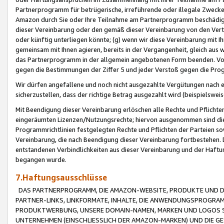
Partnerprogramm für betrügerische, irreführende oder illegale Zwecke
Amazon durch Sie oder Ihre Teilnahme am Partnerprogramm beschädig
dieser Vereinbarung oder den gemäß dieser Vereinbarung von den Vertr
oder künftig unterliegen könnte; (g) wenn wir diese Vereinbarung mit I
gemeinsam mit Ihnen agieren, bereits in der Vergangenheit, gleich aus
das Partnerprogramm in der allgemein angebotenen Form beenden. Vors
gegen die Bestimmungen der Ziffer 5 und jeder Verstoß gegen die Prog
Wir dürfen angefallene und noch nicht ausgezahlte Vergütungen nach 
sicherzustellen, dass der richtige Betrag ausgezahlt wird (beispielsw
Mit Beendigung dieser Vereinbarung erlöschen alle Rechte und Pflichte
eingeräumten Lizenzen/Nutzungsrechte; hiervon ausgenommen sind die in 
Programmrichtlinien festgelegten Rechte und Pflichten der Parteien sow
Vereinbarung, die nach Beendigung dieser Vereinbarung fortbestehen. D
entstandenen Verbindlichkeiten aus dieser Vereinbarung und der Haft
begangen wurde.
7.Haftungsausschlüsse
DAS PARTNERPROGRAMM, DIE AMAZON-WEBSITE, PRODUKTE UND DI
PARTNER-LINKS, LINKFORMATE, INHALTE, DIE ANWENDUNGSPROGR
PRODUKTWERBUNG, UNSERE DOMAIN-NAMEN, MARKEN UND LOGOS S
UNTERNEHMEN (EINSCHLIESSLICH DER AMAZON-MARKEN) UND DIE GE