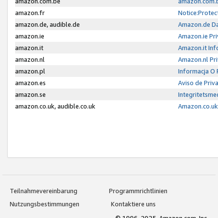
amazon.com.be
amazon.com.b
amazon.fr
Notice:Protec
amazon.de, audible.de
Amazon.de Da
amazon.ie
Amazon.ie Pri
amazon.it
Amazon.it Inf
amazon.nl
Amazon.nl Pri
amazon.pl
Informacja O
amazon.es
Aviso de Priv
amazon.se
Integritetsm
amazon.co.uk, audible.co.uk
Amazon.co.uk 
Teilnahmevereinbarung
Programmrichtlinien
Nutzungsbestimmungen
Kontaktiere uns