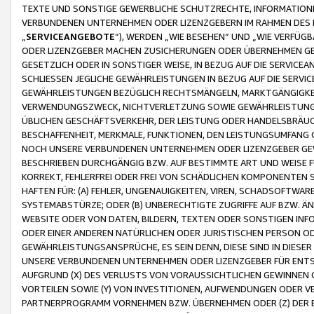
TEXTE UND SONSTIGE GEWERBLICHE SCHUTZRECHTE, INFORMATIONE
VERBUNDENEN UNTERNEHMEN ODER LIZENZGEBERN IM RAHMEN DES
„
SERVICEANGEBOTE
“), WERDEN „WIE BESEHEN“ UND „WIE VERFÜ
ODER LIZENZGEBER MACHEN ZUSICHERUNGEN ODER ÜBERNEHMEN GEW
GESETZLICH ODER IN SONSTIGER WEISE, IN BEZUG AUF DIE SERVI
SCHLIESSEN JEGLICHE GEWÄHRLEISTUNGEN IN BEZUG AUF DIE SERVI
GEWÄHRLEISTUNGEN BEZÜGLICH RECHTSMÄNGELN, MARKTGÄNGIGKEIT
VERWENDUNGSZWECK, NICHTVERLETZUNG SOWIE GEWÄHRLEISTUNGEN 
ÜBLICHEN GESCHÄFTSVERKEHR, DER LEISTUNG ODER HANDELSBRÄUCH
BESCHAFFENHEIT, MERKMALE, FUNKTIONEN, DEN LEISTUNGSUMFANG 
NOCH UNSERE VERBUNDENEN UNTERNEHMEN ODER LIZENZGEBER GEWÄ
BESCHRIEBEN DURCHGÄNGIG BZW. AUF BESTIMMTE ART UND WEISE
KORREKT, FEHLERFREI ODER FREI VON SCHÄDLICHEN KOMPONENTEN
HAFTEN FÜR: (A) FEHLER, UNGENAUIGKEITEN, VIREN, SCHADSOFTW
SYSTEMABSTÜRZE; ODER (B) UNBERECHTIGTE ZUGRIFFE AUF BZW. 
WEBSITE ODER VON DATEN, BILDERN, TEXTEN ODER SONSTIGEN INF
ODER EINER ANDEREN NATÜRLICHEN ODER JURISTISCHEN PERSON OD
GEWÄHRLEISTUNGSANSPRÜCHE, ES SEIN DENN, DIESE SIND IN DIES
UNSERE VERBUNDENEN UNTERNEHMEN ODER LIZENZGEBER FÜR EN
AUFGRUND (X) DES VERLUSTS VON VORAUSSICHTLICHEN GEWINNEN
VORTEILEN SOWIE (Y) VON INVESTITIONEN, AUFWENDUNGEN ODER VE
PARTNERPROGRAMM VORNEHMEN BZW. ÜBERNEHMEN ODER (Z) DER 