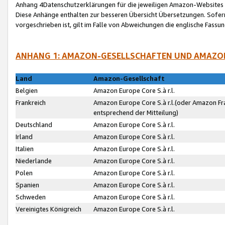
Anhang 4Datenschutzerklärungen für die jeweiligen Amazon-Websites
Diese Anhänge enthalten zur besseren Übersicht Übersetzungen. Sofe
vorgeschrieben ist, gilt im Falle von Abweichungen die englische Fass
ANHANG 1: AMAZON-GESELLSCHAFTEN UND AMAZO
Land
Amazon-Gesellschaft
Belgien
Amazon Europe Core S.à r.l.
Frankreich
Amazon Europe Core S.à r.l.(oder Amazon Fr
entsprechend der Mitteilung)
Deutschland
Amazon Europe Core S.à r.l.
Irland
Amazon Europe Core S.à r.l.
Italien
Amazon Europe Core S.à r.l.
Niederlande
Amazon Europe Core S.à r.l.
Polen
Amazon Europe Core S.à r.l.
Spanien
Amazon Europe Core S.à r.l.
Schweden
Amazon Europe Core S.à r.l.
Vereinigtes Königreich
Amazon Europe Core S.à r.l.