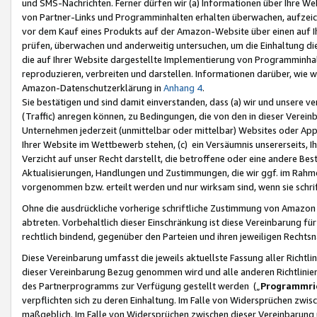
und SMS-Nachrichten. Ferner dürfen wir (a) Informationen über Ihre We
von Partner-Links und Programminhalten erhalten überwachen, aufzei
vor dem Kauf eines Produkts auf der Amazon-Website über einen auf Ih
prüfen, überwachen und anderweitig untersuchen, um die Einhaltung dies
die auf Ihrer Website dargestellte Implementierung von Programminhalt
reproduzieren, verbreiten und darstellen. Informationen darüber, wie w
Amazon-Datenschutzerklärung in
Anhang 4
.
Sie bestätigen und sind damit einverstanden, dass (a) wir und unsere 
(Traffic) anregen können, zu Bedingungen, die von den in dieser Vere
Unternehmen jederzeit (unmittelbar oder mittelbar) Websites oder Appl
Ihrer Website im Wettbewerb stehen, (c) ein Versäumnis unsererseits, I
Verzicht auf unser Recht darstellt, die betroffene oder eine andere B
Aktualisierungen, Handlungen und Zustimmungen, die wir ggf. im Rahme
vorgenommen bzw. erteilt werden und nur wirksam sind, wenn sie schri
Ohne die ausdrückliche vorherige schriftliche Zustimmung von Amazon
abtreten. Vorbehaltlich dieser Einschränkung ist diese Vereinbarung f
rechtlich bindend, gegenüber den Parteien und ihren jeweiligen Rech
Diese Vereinbarung umfasst die jeweils aktuellste Fassung aller Richtli
dieser Vereinbarung Bezug genommen wird und alle anderen Richtlinie
des Partnerprogramms zur Verfügung gestellt werden („
Programmric
verpflichten sich zu deren Einhaltung. Im Falle von Widersprüchen zwi
maßgeblich. Im Falle von Widersprüchen zwischen dieser Vereinbarun