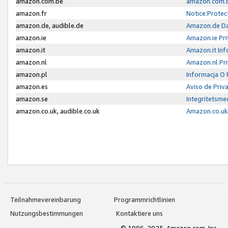
amazon.com.be
amazon.com.b
amazon.fr
Notice:Protec
amazon.de, audible.de
Amazon.de Da
amazon.ie
Amazon.ie Pri
amazon.it
Amazon.it Inf
amazon.nl
Amazon.nl Pri
amazon.pl
Informacja O
amazon.es
Aviso de Priv
amazon.se
Integritetsm
amazon.co.uk, audible.co.uk
Amazon.co.uk 
Teilnahmevereinbarung
Programmrichtlinien
Nutzungsbestimmungen
Kontaktiere uns