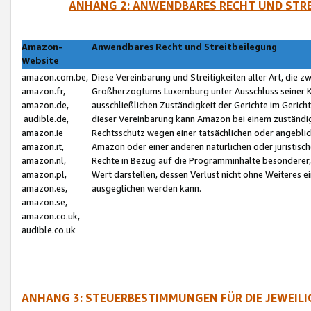
ANHANG 2: ANWENDBARES RECHT UND STRE
Amazon-
Anwendbares Recht und Streitbeilegung
Website
amazon.com.be,
Diese Vereinbarung und Streitigkeiten aller Art, die 
amazon.fr,
Großherzogtums Luxemburg unter Ausschluss seiner Kol
amazon.de,
ausschließlichen Zuständigkeit der Gerichte im Geri
audible.de,
dieser Vereinbarung kann Amazon bei einem zuständig
amazon.ie
Rechtsschutz wegen einer tatsächlichen oder angebli
amazon.it,
Amazon oder einer anderen natürlichen oder juristisc
amazon.nl,
Rechte in Bezug auf die Programminhalte besonderer,
amazon.pl,
Wert darstellen, dessen Verlust nicht ohne Weiteres e
amazon.es,
ausgeglichen werden kann.
amazon.se,
amazon.co.uk,
audible.co.uk
ANHANG 3: STEUERBESTIMMUNGEN FÜR DIE JEWEIL