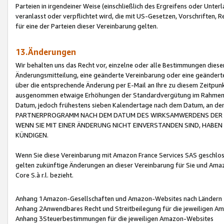
Parteien in irgendeiner Weise (einschließlich des Ergreifens oder Unt
veranlasst oder verpflichtet wird, die mit US-Gesetzen, Vorschriften,
für eine der Parteien dieser Vereinbarung gelten.
13.Änderungen
Wir behalten uns das Recht vor, einzelne oder alle Bestimmungen diese
Änderungsmitteilung, eine geänderte Vereinbarung oder eine geänderte 
über die entsprechende Änderung per E-Mail an Ihre zu diesem Zeitpun
ausgenommen etwaige Erhöhungen der Standardvergütung im Rahmen
Datum, jedoch frühestens sieben Kalendertage nach dem Datum, an de
PARTNERPROGRAMM NACH DEM DATUM DES WIRKSAMWERDENS DER Ä
WENN SIE MIT EINER ÄNDERUNG NICHT EINVERSTANDEN SIND, HABEN S
KÜNDIGEN.
Wenn Sie diese Vereinbarung mit Amazon France Services SAS geschlo
gelten zukünftige Änderungen an dieser Vereinbarung für Sie und Ama
Core S.à r.l. bezieht.
Anhang 1Amazon-Gesellschaften und Amazon-Websites nach Ländern
Anhang 2Anwendbares Recht und Streitbeilegung für die jeweiligen 
Anhang 3Steuerbestimmungen für die jeweiligen Amazon-Websites