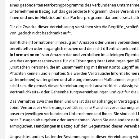
eines gesonderten Marketingprogramms des verbundenen Unternehmens
Unternehmen in Bezug auf das gesonderte Programm. Diese Vereinbarung
Ihnen und uns im Hinblick auf das Partnerprogramm dar und ersetzt al
Für die Zwecke dieser Vereinbarung verstehen sich die Begriffe „schließ
von „jedoch nicht beschränkt auf“.
Sämtliche Informationen in Bezug auf Amazon oder unsere verbunde
bereitstellen oder zugänglich machen und die nicht öffentlich bekannt bz
Informationen
“ von Amazon dar und verbleiben im alleinigen Eigent
wie dies angemessenerweise für die Erbringung Ihrer Leistungen gemäß d
juristischen Personen, die im Zusammenhang mit Ihrem Konto Zugriff au
Pflichten kennen und einhalten. Sie werden Vertrauliche Informationen 
Unternehmen) weitergeben und alle angemessenen Maßnahmen ergreifen
schützen, die gemäß dieser Vereinbarung nicht ausdrücklich zulässig is
Vertraulichkeits- oder Geheimhaltungsvereinbarungen und gilt für die
Das Verhältnis zwischen Ihnen und uns ist das unabhängiger Vertragspa
Joint-Venture, ein Vertretungsverhältnis, eine Franchisevereinbarung, 
unseren jeweiligen verbundenen Unternehmen und Ihnen. Sie sind ni
oder Zusagen abzugeben oder anzunehmen. Wenn Sie eine andere natürli
ermöglichen, Handlungen in Bezug auf den Gegenstand dieser Vereinbar
Ungeachtet anders lautender Bestimmungen in dieser Vereinbarung wird