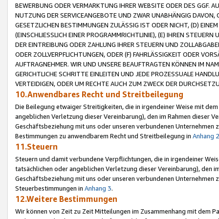
BEWERBUNG ODER VERMARKTUNG IHRER WEBSITE ODER DES GGF. AUF 
NUTZUNG DER SERVICEANGEBOTE UND ZWAR UNABHÄNGIG DAVON, O
GESETZLICHEN BESTIMMUNGEN ZULÄSSIG IST ODER NICHT, (D) EINE
(EINSCHLIESSLICH EINER PROGRAMMRICHTLINIE), (E) IHREN STEUER
DER EINTREIBUNG ODER ZAHLUNG IHRER STEUERN UND ZOLLABGAB
ODER ZOLLVERPFLICHTUNGEN, ODER (F) FAHRLÄSSIGKEIT ODER VORS
AUFTRAGNEHMER. WIR UND UNSERE BEAUFTRAGTEN KÖNNEN IM NAME
GERICHTLICHE SCHRITTE EINLEITEN UND JEDE PROZESSUALE HAND
VERTEIDIGEN, ODER UM RECHTE AUCH ZUM ZWECK DER DURCHSETZU
10.Anwendbares Recht und Streitbeilegung
Die Beilegung etwaiger Streitigkeiten, die in irgendeiner Weise mit de
angeblichen Verletzung dieser Vereinbarung), den im Rahmen dieser Ve
Geschäftsbeziehung mit uns oder unseren verbundenen Unternehmen zu
Bestimmungen zu anwendbarem Recht und Streitbeilegung in
Anhang 
11.Steuern
Steuern und damit verbundene Verpflichtungen, die in irgendeiner Wei
tatsächlichen oder angeblichen Verletzung dieser Vereinbarung), den 
Geschäftsbeziehung mit uns oder unseren verbundenen Unternehmen z
Steuerbestimmungen in
Anhang 3
.
12.Weitere Bestimmungen
Wir können von Zeit zu Zeit Mitteilungen im Zusammenhang mit dem Par