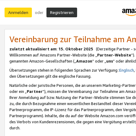
Anmelden
Registrieren
oder
Vereinbarung zur Teilnahme am 
zuletzt aktualisiert am
:
15. Oktober 2025
(Derzeitige Partner - 
Willkommen auf Amazons Partner-Website (die „
Partner-Website
“)
genannten Amazon-Gesellschaften („
Amazon
“ oder „
uns
“ oder ähnli
Übersetzungen stehen in folgenden Sprachen zur Verfügung :
Englisch
,
den Übersetzungen gilt die englische Fassung.
Natürliche oder juristische Personen, die an unserem Marketing-Partn
oder ein „
Partner
“), müssen die Vereinbarung zur Teilnahme am Ama
Ihrer Anmeldung auf bzw. Nutzung der Partner-Website stimmen Sie die
zu, die durch Bezugnahme einen wesentlichen Bestandteil dieser Verei
Partnerprogramm, die IP-Lizenz für das Partnerprogramm, den Vergütu
Partnerprogramm). Inhalte, die du auf der Website Amazon.com veröffe
des Verbots von Kundenrezensionen, die gegen eine Vergütung erstellt, 
durch.