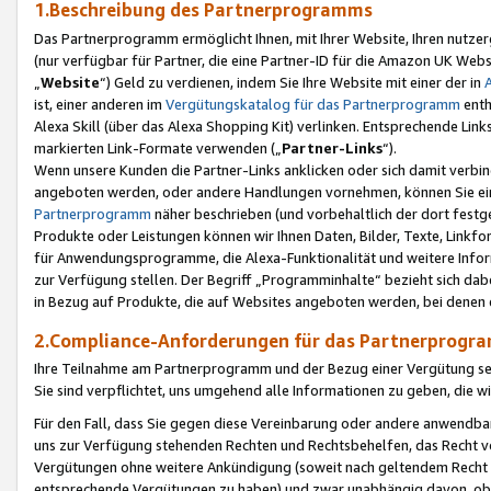
1.Beschreibung des Partnerprogramms
Das Partnerprogramm ermöglicht Ihnen, mit Ihrer Website, Ihren nutzer
(nur verfügbar für Partner, die eine Partner-ID für die Amazon UK We
„
Website
“) Geld zu verdienen, indem Sie Ihre Website mit einer der in
ist, einer anderen im
Vergütungskatalog für das Partnerprogramm
enth
Alexa Skill (über das Alexa Shopping Kit) verlinken. Entsprechende Lin
markierten Link-Formate verwenden („
Partner-Links
“).
Wenn unsere Kunden die Partner-Links anklicken oder sich damit verbi
angeboten werden, oder andere Handlungen vornehmen, können Sie eine
Partnerprogramm
näher beschrieben (und vorbehaltlich der dort festg
Produkte oder Leistungen können wir Ihnen Daten, Bilder, Texte, Linkfo
für Anwendungsprogramme, die Alexa-Funktionalität und weitere Inf
zur Verfügung stellen. Der Begriff „Programminhalte“ bezieht sich dabe
in Bezug auf Produkte, die auf Websites angeboten werden, bei denen 
2.Compliance-Anforderungen für das Partnerprog
Ihre Teilnahme am Partnerprogramm und der Bezug einer Vergütung setz
Sie sind verpflichtet, uns umgehend alle Informationen zu geben, die w
Für den Fall, dass Sie gegen diese Vereinbarung oder andere anwendba
uns zur Verfügung stehenden Rechten und Rechtsbehelfen, das Recht vo
Vergütungen ohne weitere Ankündigung (soweit nach geltendem Recht z
entsprechende Vergütungen zu haben) und zwar unabhängig davon, ob 