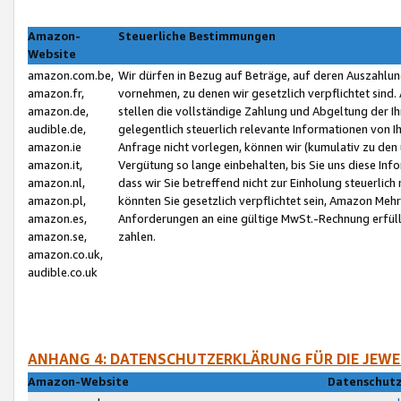
Amazon-
Steuerliche Bestimmungen
Website
amazon.com.be,
Wir dürfen in Bezug auf Beträge, auf deren Auszahlun
amazon.fr,
vornehmen, zu denen wir gesetzlich verpflichtet sind
amazon.de,
stellen die vollständige Zahlung und Abgeltung der 
audible.de,
gelegentlich steuerlich relevante Informationen von I
amazon.ie
Anfrage nicht vorlegen, können wir (kumulativ zu de
amazon.it,
Vergütung so lange einbehalten, bis Sie uns diese Inf
amazon.nl,
dass wir Sie betreffend nicht zur Einholung steuerlich 
amazon.pl,
könnten Sie gesetzlich verpflichtet sein, Amazon Meh
amazon.es,
Anforderungen an eine gültige MwSt.-Rechnung erfüllt
amazon.se,
zahlen.
amazon.co.uk,
audible.co.uk
ANHANG 4: DATENSCHUTZERKLÄRUNG FÜR DIE JEWE
Amazon-Website
Datenschutz