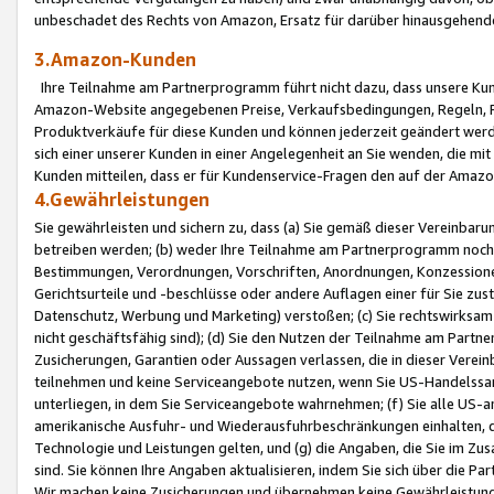
unbeschadet des Rechts von Amazon, Ersatz für darüber hinausgehen
3.Amazon-Kunden
Ihre Teilnahme am Partnerprogramm führt nicht dazu, dass unsere Kun
Amazon-Website angegebenen Preise, Verkaufsbedingungen, Regeln, Ri
Produktverkäufe für diese Kunden und können jederzeit geändert werde
sich einer unserer Kunden in einer Angelegenheit an Sie wenden, die 
Kunden mitteilen, dass er für Kundenservice-Fragen den auf der Ama
4.Gewährleistungen
Sie gewährleisten und sichern zu, dass (a) Sie gemäß dieser Vereinba
betreiben werden; (b) weder Ihre Teilnahme am Partnerprogramm noch d
Bestimmungen, Verordnungen, Vorschriften, Anordnungen, Konzessionen,
Gerichtsurteile und -beschlüsse oder andere Auflagen einer für Sie zu
Datenschutz, Werbung und Marketing) verstoßen; (c) Sie rechtswirksam 
nicht geschäftsfähig sind); (d) Sie den Nutzen der Teilnahme am Partne
Zusicherungen, Garantien oder Aussagen verlassen, die in dieser Verein
teilnehmen und keine Serviceangebote nutzen, wenn Sie US-Handelssa
unterliegen, in dem Sie Serviceangebote wahrnehmen; (f) Sie alle US
amerikanische Ausfuhr- und Wiederausfuhrbeschränkungen einhalten, 
Technologie und Leistungen gelten, und (g) die Angaben, die Sie im 
sind. Sie können Ihre Angaben aktualisieren, indem Sie sich über die 
Wir machen keine Zusicherungen und übernehmen keine Gewährleistun