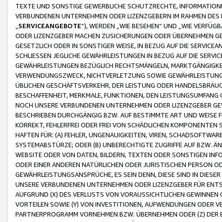
TEXTE UND SONSTIGE GEWERBLICHE SCHUTZRECHTE, INFORMATIONE
VERBUNDENEN UNTERNEHMEN ODER LIZENZGEBERN IM RAHMEN DES
„
SERVICEANGEBOTE
“), WERDEN „WIE BESEHEN“ UND „WIE VERFÜ
ODER LIZENZGEBER MACHEN ZUSICHERUNGEN ODER ÜBERNEHMEN GEW
GESETZLICH ODER IN SONSTIGER WEISE, IN BEZUG AUF DIE SERVI
SCHLIESSEN JEGLICHE GEWÄHRLEISTUNGEN IN BEZUG AUF DIE SERVI
GEWÄHRLEISTUNGEN BEZÜGLICH RECHTSMÄNGELN, MARKTGÄNGIGKEIT
VERWENDUNGSZWECK, NICHTVERLETZUNG SOWIE GEWÄHRLEISTUNGEN 
ÜBLICHEN GESCHÄFTSVERKEHR, DER LEISTUNG ODER HANDELSBRÄUCH
BESCHAFFENHEIT, MERKMALE, FUNKTIONEN, DEN LEISTUNGSUMFANG 
NOCH UNSERE VERBUNDENEN UNTERNEHMEN ODER LIZENZGEBER GEWÄ
BESCHRIEBEN DURCHGÄNGIG BZW. AUF BESTIMMTE ART UND WEISE
KORREKT, FEHLERFREI ODER FREI VON SCHÄDLICHEN KOMPONENTEN
HAFTEN FÜR: (A) FEHLER, UNGENAUIGKEITEN, VIREN, SCHADSOFTW
SYSTEMABSTÜRZE; ODER (B) UNBERECHTIGTE ZUGRIFFE AUF BZW. 
WEBSITE ODER VON DATEN, BILDERN, TEXTEN ODER SONSTIGEN INF
ODER EINER ANDEREN NATÜRLICHEN ODER JURISTISCHEN PERSON OD
GEWÄHRLEISTUNGSANSPRÜCHE, ES SEIN DENN, DIESE SIND IN DIES
UNSERE VERBUNDENEN UNTERNEHMEN ODER LIZENZGEBER FÜR EN
AUFGRUND (X) DES VERLUSTS VON VORAUSSICHTLICHEN GEWINNEN
VORTEILEN SOWIE (Y) VON INVESTITIONEN, AUFWENDUNGEN ODER VE
PARTNERPROGRAMM VORNEHMEN BZW. ÜBERNEHMEN ODER (Z) DER 