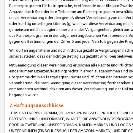
Partnerprogramm für betrügerische, irreführende oder illegale Zwecke
Amazon durch Sie oder Ihre Teilnahme am Partnerprogramm beschädig
dieser Vereinbarung oder den gemäß dieser Vereinbarung von den Vertr
oder künftig unterliegen könnte; (g) wenn wir diese Vereinbarung mit I
gemeinsam mit Ihnen agieren, bereits in der Vergangenheit, gleich aus
das Partnerprogramm in der allgemein angebotenen Form beenden. Vors
gegen die Bestimmungen der Ziffer 5 und jeder Verstoß gegen die Prog
Wir dürfen angefallene und noch nicht ausgezahlte Vergütungen nach 
sicherzustellen, dass der richtige Betrag ausgezahlt wird (beispielsw
Mit Beendigung dieser Vereinbarung erlöschen alle Rechte und Pflichte
eingeräumten Lizenzen/Nutzungsrechte; hiervon ausgenommen sind die in 
Programmrichtlinien festgelegten Rechte und Pflichten der Parteien sow
Vereinbarung, die nach Beendigung dieser Vereinbarung fortbestehen. D
entstandenen Verbindlichkeiten aus dieser Vereinbarung und der Haft
begangen wurde.
7.Haftungsausschlüsse
DAS PARTNERPROGRAMM, DIE AMAZON-WEBSITE, PRODUKTE UND DI
PARTNER-LINKS, LINKFORMATE, INHALTE, DIE ANWENDUNGSPROGR
PRODUKTWERBUNG, UNSERE DOMAIN-NAMEN, MARKEN UND LOGOS S
UNTERNEHMEN (EINSCHLIESSLICH DER AMAZON-MARKEN) UND DIE GE