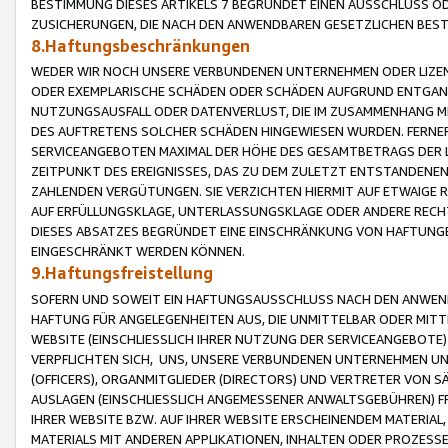
BESTIMMUNG DIESES ARTIKELS 7 BEGRÜNDET EINEN AUSSCHLUSS 
ZUSICHERUNGEN, DIE NACH DEN ANWENDBAREN GESETZLICHEN BE
8.Haftungsbeschränkungen
WEDER WIR NOCH UNSERE VERBUNDENEN UNTERNEHMEN ODER LIZEN
ODER EXEMPLARISCHE SCHÄDEN ODER SCHÄDEN AUFGRUND ENTGANG
NUTZUNGSAUSFALL ODER DATENVERLUST, DIE IM ZUSAMMENHANG MI
DES AUFTRETENS SOLCHER SCHÄDEN HINGEWIESEN WURDEN. FERN
SERVICEANGEBOTEN MAXIMAL DER HÖHE DES GESAMTBETRAGS DER 
ZEITPUNKT DES EREIGNISSES, DAS ZU DEM ZULETZT ENTSTANDENE
ZAHLENDEN VERGÜTUNGEN. SIE VERZICHTEN HIERMIT AUF ETWAIGE 
AUF ERFÜLLUNGSKLAGE, UNTERLASSUNGSKLAGE ODER ANDERE RECHT
DIESES ABSATZES BEGRÜNDET EINE EINSCHRÄNKUNG VON HAFTUNG
EINGESCHRÄNKT WERDEN KÖNNEN.
9.Haftungsfreistellung
SOFERN UND SOWEIT EIN HAFTUNGSAUSSCHLUSS NACH DEN ANWENDB
HAFTUNG FÜR ANGELEGENHEITEN AUS, DIE UNMITTELBAR ODER MITT
WEBSITE (EINSCHLIESSLICH IHRER NUTZUNG DER SERVICEANGEBOTE)
VERPFLICHTEN SICH, UNS, UNSERE VERBUNDENEN UNTERNEHMEN UN
(OFFICERS), ORGANMITGLIEDER (DIRECTORS) UND VERTRETER VON 
AUSLAGEN (EINSCHLIESSLICH ANGEMESSENER ANWALTSGEBÜHREN) FR
IHRER WEBSITE BZW. AUF IHRER WEBSITE ERSCHEINENDEM MATERIAL
MATERIALS MIT ANDEREN APPLIKATIONEN, INHALTEN ODER PROZESSE