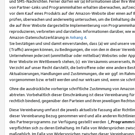
und SMS-Nachrichten. Ferner dürfen wir (a) Informationen über Ihre We
von Partner-Links und Programminhalten erhalten überwachen, aufzei
vor dem Kauf eines Produkts auf der Amazon-Website über einen auf Ih
prüfen, überwachen und anderweitig untersuchen, um die Einhaltung dies
die auf Ihrer Website dargestellte Implementierung von Programminhalt
reproduzieren, verbreiten und darstellen. Informationen darüber, wie w
Amazon-Datenschutzerklärung in
Anhang 4
.
Sie bestätigen und sind damit einverstanden, dass (a) wir und unsere 
(Traffic) anregen können, zu Bedingungen, die von den in dieser Vere
Unternehmen jederzeit (unmittelbar oder mittelbar) Websites oder Appl
Ihrer Website im Wettbewerb stehen, (c) ein Versäumnis unsererseits, I
Verzicht auf unser Recht darstellt, die betroffene oder eine andere B
Aktualisierungen, Handlungen und Zustimmungen, die wir ggf. im Rahme
vorgenommen bzw. erteilt werden und nur wirksam sind, wenn sie schri
Ohne die ausdrückliche vorherige schriftliche Zustimmung von Amazon
abtreten. Vorbehaltlich dieser Einschränkung ist diese Vereinbarung f
rechtlich bindend, gegenüber den Parteien und ihren jeweiligen Rech
Diese Vereinbarung umfasst die jeweils aktuellste Fassung aller Richtli
dieser Vereinbarung Bezug genommen wird und alle anderen Richtlinie
des Partnerprogramms zur Verfügung gestellt werden („
Programmric
verpflichten sich zu deren Einhaltung. Im Falle von Widersprüchen zwi
maßgeblich. Im Falle von Widersprüchen zwischen dieser Vereinbarun