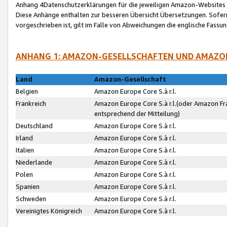
Anhang 4Datenschutzerklärungen für die jeweiligen Amazon-Websites
Diese Anhänge enthalten zur besseren Übersicht Übersetzungen. Sofe
vorgeschrieben ist, gilt im Falle von Abweichungen die englische Fass
ANHANG 1: AMAZON-GESELLSCHAFTEN UND AMAZO
Land
Amazon-Gesellschaft
Belgien
Amazon Europe Core S.à r.l.
Frankreich
Amazon Europe Core S.à r.l.(oder Amazon Fr
entsprechend der Mitteilung)
Deutschland
Amazon Europe Core S.à r.l.
Irland
Amazon Europe Core S.à r.l.
Italien
Amazon Europe Core S.à r.l.
Niederlande
Amazon Europe Core S.à r.l.
Polen
Amazon Europe Core S.à r.l.
Spanien
Amazon Europe Core S.à r.l.
Schweden
Amazon Europe Core S.à r.l.
Vereinigtes Königreich
Amazon Europe Core S.à r.l.