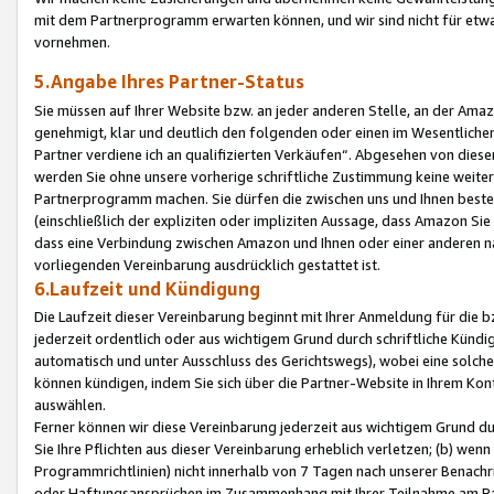
mit dem Partnerprogramm erwarten können, und wir sind nicht für etwa
vornehmen.
5.Angabe Ihres Partner-Status
Sie müssen auf Ihrer Website bzw. an jeder anderen Stelle, an der Am
genehmigt, klar und deutlich den folgenden oder einen im Wesentlichen
Partner verdiene ich an qualifizierten Verkäufen“. Abgesehen von die
werden Sie ohne unsere vorherige schriftliche Zustimmung keine weite
Partnerprogramm machen. Sie dürfen die zwischen uns und Ihnen best
(einschließlich der expliziten oder impliziten Aussage, dass Amazon Si
dass eine Verbindung zwischen Amazon und Ihnen oder einer anderen natü
vorliegenden Vereinbarung ausdrücklich gestattet ist.
6.Laufzeit und Kündigung
Die Laufzeit dieser Vereinbarung beginnt mit Ihrer Anmeldung für die 
jederzeit ordentlich oder aus wichtigem Grund durch schriftliche Kündi
automatisch und unter Ausschluss des Gerichtswegs), wobei eine solch
können kündigen, indem Sie sich über die Partner-Website in Ihrem Ko
auswählen.
Ferner können wir diese Vereinbarung jederzeit aus wichtigem Grund dur
Sie Ihre Pflichten aus dieser Vereinbarung erheblich verletzen; (b) wen
Programmrichtlinien) nicht innerhalb von 7 Tagen nach unserer Benachr
oder Haftungsansprüchen im Zusammenhang mit Ihrer Teilnahme am Pa