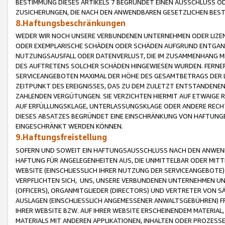
BESTIMMUNG DIESES ARTIKELS 7 BEGRÜNDET EINEN AUSSCHLUSS 
ZUSICHERUNGEN, DIE NACH DEN ANWENDBAREN GESETZLICHEN BE
8.Haftungsbeschränkungen
WEDER WIR NOCH UNSERE VERBUNDENEN UNTERNEHMEN ODER LIZEN
ODER EXEMPLARISCHE SCHÄDEN ODER SCHÄDEN AUFGRUND ENTGANG
NUTZUNGSAUSFALL ODER DATENVERLUST, DIE IM ZUSAMMENHANG MI
DES AUFTRETENS SOLCHER SCHÄDEN HINGEWIESEN WURDEN. FERN
SERVICEANGEBOTEN MAXIMAL DER HÖHE DES GESAMTBETRAGS DER 
ZEITPUNKT DES EREIGNISSES, DAS ZU DEM ZULETZT ENTSTANDENE
ZAHLENDEN VERGÜTUNGEN. SIE VERZICHTEN HIERMIT AUF ETWAIGE 
AUF ERFÜLLUNGSKLAGE, UNTERLASSUNGSKLAGE ODER ANDERE RECHT
DIESES ABSATZES BEGRÜNDET EINE EINSCHRÄNKUNG VON HAFTUNG
EINGESCHRÄNKT WERDEN KÖNNEN.
9.Haftungsfreistellung
SOFERN UND SOWEIT EIN HAFTUNGSAUSSCHLUSS NACH DEN ANWENDB
HAFTUNG FÜR ANGELEGENHEITEN AUS, DIE UNMITTELBAR ODER MITT
WEBSITE (EINSCHLIESSLICH IHRER NUTZUNG DER SERVICEANGEBOTE)
VERPFLICHTEN SICH, UNS, UNSERE VERBUNDENEN UNTERNEHMEN UN
(OFFICERS), ORGANMITGLIEDER (DIRECTORS) UND VERTRETER VON 
AUSLAGEN (EINSCHLIESSLICH ANGEMESSENER ANWALTSGEBÜHREN) FR
IHRER WEBSITE BZW. AUF IHRER WEBSITE ERSCHEINENDEM MATERIAL
MATERIALS MIT ANDEREN APPLIKATIONEN, INHALTEN ODER PROZESSE