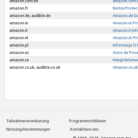
amazon.com.be
amazon.com.b
amazon.fr
Notice:Protec
amazon.de, audible.de
Amazon.de Da
amazon.ie
Amazon.ie Pri
amazon.it
Amazon.it Inf
amazon.nl
Amazon.nl Pri
amazon.pl
Informacja O
amazon.es
Aviso de Priv
amazon.se
Integritetsm
amazon.co.uk, audible.co.uk
Amazon.co.uk 
Teilnahmevereinbarung
Programmrichtlinien
Nutzungsbestimmungen
Kontaktiere uns