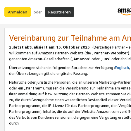
Anmelden
Registrieren
oder
Vereinbarung zur Teilnahme am 
zuletzt aktualisiert am
:
15. Oktober 2025
(Derzeitige Partner - 
Willkommen auf Amazons Partner-Website (die „
Partner-Website
“)
genannten Amazon-Gesellschaften („
Amazon
“ oder „
uns
“ oder ähnli
Übersetzungen stehen in folgenden Sprachen zur Verfügung :
Englisch
,
den Übersetzungen gilt die englische Fassung.
Natürliche oder juristische Personen, die an unserem Marketing-Partn
oder ein „
Partner
“), müssen die Vereinbarung zur Teilnahme am Ama
Ihrer Anmeldung auf bzw. Nutzung der Partner-Website stimmen Sie die
zu, die durch Bezugnahme einen wesentlichen Bestandteil dieser Verei
Partnerprogramm, die IP-Lizenz für das Partnerprogramm, den Vergütu
Partnerprogramm). Inhalte, die du auf der Website Amazon.com veröffe
des Verbots von Kundenrezensionen, die gegen eine Vergütung erstellt, 
durch.