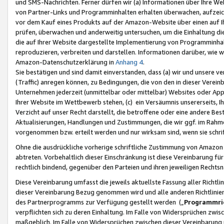
und SMS-Nachrichten. Ferner dürfen wir (a) Informationen über Ihre We
von Partner-Links und Programminhalten erhalten überwachen, aufzei
vor dem Kauf eines Produkts auf der Amazon-Website über einen auf Ih
prüfen, überwachen und anderweitig untersuchen, um die Einhaltung dies
die auf Ihrer Website dargestellte Implementierung von Programminhalt
reproduzieren, verbreiten und darstellen. Informationen darüber, wie w
Amazon-Datenschutzerklärung in
Anhang 4
.
Sie bestätigen und sind damit einverstanden, dass (a) wir und unsere 
(Traffic) anregen können, zu Bedingungen, die von den in dieser Vere
Unternehmen jederzeit (unmittelbar oder mittelbar) Websites oder Appl
Ihrer Website im Wettbewerb stehen, (c) ein Versäumnis unsererseits, I
Verzicht auf unser Recht darstellt, die betroffene oder eine andere B
Aktualisierungen, Handlungen und Zustimmungen, die wir ggf. im Rahme
vorgenommen bzw. erteilt werden und nur wirksam sind, wenn sie schri
Ohne die ausdrückliche vorherige schriftliche Zustimmung von Amazon
abtreten. Vorbehaltlich dieser Einschränkung ist diese Vereinbarung f
rechtlich bindend, gegenüber den Parteien und ihren jeweiligen Rech
Diese Vereinbarung umfasst die jeweils aktuellste Fassung aller Richtli
dieser Vereinbarung Bezug genommen wird und alle anderen Richtlinie
des Partnerprogramms zur Verfügung gestellt werden („
Programmric
verpflichten sich zu deren Einhaltung. Im Falle von Widersprüchen zwi
maßgeblich. Im Falle von Widersprüchen zwischen dieser Vereinbarun