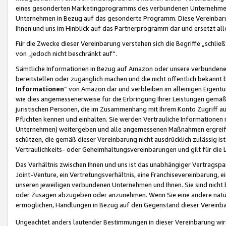
eines gesonderten Marketingprogramms des verbundenen Unternehmens
Unternehmen in Bezug auf das gesonderte Programm. Diese Vereinbarung
Ihnen und uns im Hinblick auf das Partnerprogramm dar und ersetzt al
Für die Zwecke dieser Vereinbarung verstehen sich die Begriffe „schließ
von „jedoch nicht beschränkt auf“.
Sämtliche Informationen in Bezug auf Amazon oder unsere verbunde
bereitstellen oder zugänglich machen und die nicht öffentlich bekannt bz
Informationen
“ von Amazon dar und verbleiben im alleinigen Eigent
wie dies angemessenerweise für die Erbringung Ihrer Leistungen gemäß d
juristischen Personen, die im Zusammenhang mit Ihrem Konto Zugriff au
Pflichten kennen und einhalten. Sie werden Vertrauliche Informationen 
Unternehmen) weitergeben und alle angemessenen Maßnahmen ergreifen
schützen, die gemäß dieser Vereinbarung nicht ausdrücklich zulässig is
Vertraulichkeits- oder Geheimhaltungsvereinbarungen und gilt für die
Das Verhältnis zwischen Ihnen und uns ist das unabhängiger Vertragspa
Joint-Venture, ein Vertretungsverhältnis, eine Franchisevereinbarung, 
unseren jeweiligen verbundenen Unternehmen und Ihnen. Sie sind ni
oder Zusagen abzugeben oder anzunehmen. Wenn Sie eine andere natürli
ermöglichen, Handlungen in Bezug auf den Gegenstand dieser Vereinbar
Ungeachtet anders lautender Bestimmungen in dieser Vereinbarung wird