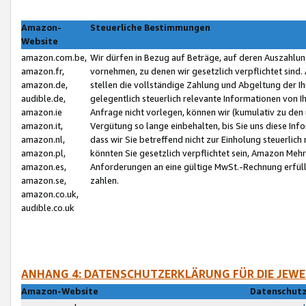
Amazon-
Steuerliche Bestimmungen
Website
amazon.com.be,
Wir dürfen in Bezug auf Beträge, auf deren Auszahlun
amazon.fr,
vornehmen, zu denen wir gesetzlich verpflichtet sind
amazon.de,
stellen die vollständige Zahlung und Abgeltung der 
audible.de,
gelegentlich steuerlich relevante Informationen von I
amazon.ie
Anfrage nicht vorlegen, können wir (kumulativ zu de
amazon.it,
Vergütung so lange einbehalten, bis Sie uns diese Inf
amazon.nl,
dass wir Sie betreffend nicht zur Einholung steuerlich 
amazon.pl,
könnten Sie gesetzlich verpflichtet sein, Amazon Meh
amazon.es,
Anforderungen an eine gültige MwSt.-Rechnung erfüllt
amazon.se,
zahlen.
amazon.co.uk,
audible.co.uk
ANHANG 4: DATENSCHUTZERKLÄRUNG FÜR DIE JEWE
Amazon-Website
Datenschutz