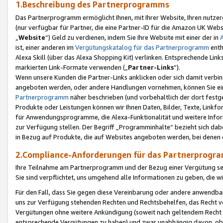
1.Beschreibung des Partnerprogramms
Das Partnerprogramm ermöglicht Ihnen, mit Ihrer Website, Ihren nutzer
(nur verfügbar für Partner, die eine Partner-ID für die Amazon UK We
„
Website
“) Geld zu verdienen, indem Sie Ihre Website mit einer der in
ist, einer anderen im
Vergütungskatalog für das Partnerprogramm
enth
Alexa Skill (über das Alexa Shopping Kit) verlinken. Entsprechende Lin
markierten Link-Formate verwenden („
Partner-Links
“).
Wenn unsere Kunden die Partner-Links anklicken oder sich damit verbi
angeboten werden, oder andere Handlungen vornehmen, können Sie eine
Partnerprogramm
näher beschrieben (und vorbehaltlich der dort festg
Produkte oder Leistungen können wir Ihnen Daten, Bilder, Texte, Linkfo
für Anwendungsprogramme, die Alexa-Funktionalität und weitere Inf
zur Verfügung stellen. Der Begriff „Programminhalte“ bezieht sich dabe
in Bezug auf Produkte, die auf Websites angeboten werden, bei denen 
2.Compliance-Anforderungen für das Partnerprog
Ihre Teilnahme am Partnerprogramm und der Bezug einer Vergütung setz
Sie sind verpflichtet, uns umgehend alle Informationen zu geben, die w
Für den Fall, dass Sie gegen diese Vereinbarung oder andere anwendba
uns zur Verfügung stehenden Rechten und Rechtsbehelfen, das Recht vo
Vergütungen ohne weitere Ankündigung (soweit nach geltendem Recht z
entsprechende Vergütungen zu haben) und zwar unabhängig davon, ob 