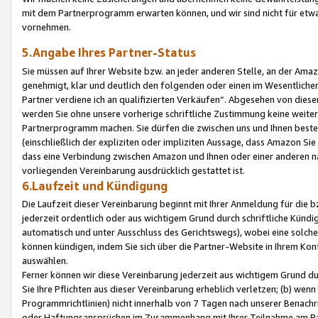
mit dem Partnerprogramm erwarten können, und wir sind nicht für etwa
vornehmen.
5.Angabe Ihres Partner-Status
Sie müssen auf Ihrer Website bzw. an jeder anderen Stelle, an der Am
genehmigt, klar und deutlich den folgenden oder einen im Wesentlichen
Partner verdiene ich an qualifizierten Verkäufen“. Abgesehen von die
werden Sie ohne unsere vorherige schriftliche Zustimmung keine weite
Partnerprogramm machen. Sie dürfen die zwischen uns und Ihnen best
(einschließlich der expliziten oder impliziten Aussage, dass Amazon Si
dass eine Verbindung zwischen Amazon und Ihnen oder einer anderen natü
vorliegenden Vereinbarung ausdrücklich gestattet ist.
6.Laufzeit und Kündigung
Die Laufzeit dieser Vereinbarung beginnt mit Ihrer Anmeldung für die 
jederzeit ordentlich oder aus wichtigem Grund durch schriftliche Kündi
automatisch und unter Ausschluss des Gerichtswegs), wobei eine solch
können kündigen, indem Sie sich über die Partner-Website in Ihrem Ko
auswählen.
Ferner können wir diese Vereinbarung jederzeit aus wichtigem Grund dur
Sie Ihre Pflichten aus dieser Vereinbarung erheblich verletzen; (b) wen
Programmrichtlinien) nicht innerhalb von 7 Tagen nach unserer Benachr
oder Haftungsansprüchen im Zusammenhang mit Ihrer Teilnahme am Pa