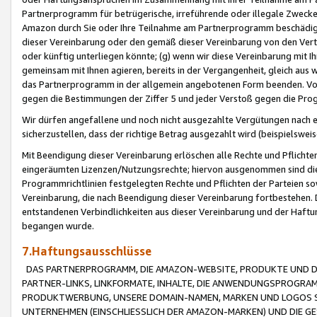
Partnerprogramm für betrügerische, irreführende oder illegale Zwecke
Amazon durch Sie oder Ihre Teilnahme am Partnerprogramm beschädig
dieser Vereinbarung oder den gemäß dieser Vereinbarung von den Vertr
oder künftig unterliegen könnte; (g) wenn wir diese Vereinbarung mit I
gemeinsam mit Ihnen agieren, bereits in der Vergangenheit, gleich aus
das Partnerprogramm in der allgemein angebotenen Form beenden. Vors
gegen die Bestimmungen der Ziffer 5 und jeder Verstoß gegen die Prog
Wir dürfen angefallene und noch nicht ausgezahlte Vergütungen nach 
sicherzustellen, dass der richtige Betrag ausgezahlt wird (beispielsw
Mit Beendigung dieser Vereinbarung erlöschen alle Rechte und Pflichte
eingeräumten Lizenzen/Nutzungsrechte; hiervon ausgenommen sind die in 
Programmrichtlinien festgelegten Rechte und Pflichten der Parteien sow
Vereinbarung, die nach Beendigung dieser Vereinbarung fortbestehen. D
entstandenen Verbindlichkeiten aus dieser Vereinbarung und der Haft
begangen wurde.
7.Haftungsausschlüsse
DAS PARTNERPROGRAMM, DIE AMAZON-WEBSITE, PRODUKTE UND DI
PARTNER-LINKS, LINKFORMATE, INHALTE, DIE ANWENDUNGSPROGR
PRODUKTWERBUNG, UNSERE DOMAIN-NAMEN, MARKEN UND LOGOS S
UNTERNEHMEN (EINSCHLIESSLICH DER AMAZON-MARKEN) UND DIE GE