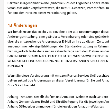
Parteien in irgendeiner Weise (einschließlich des Ergreifens oder Unt
veranlasst oder verpflichtet wird, die mit US-Gesetzen, Vorschriften,
für eine der Parteien dieser Vereinbarung gelten.
13.Änderungen
Wir behalten uns das Recht vor, einzelne oder alle Bestimmungen diese
Änderungsmitteilung, eine geänderte Vereinbarung oder eine geänderte 
über die entsprechende Änderung per E-Mail an Ihre zu diesem Zeitpun
ausgenommen etwaige Erhöhungen der Standardvergütung im Rahmen
Datum, jedoch frühestens sieben Kalendertage nach dem Datum, an de
PARTNERPROGRAMM NACH DEM DATUM DES WIRKSAMWERDENS DER Ä
WENN SIE MIT EINER ÄNDERUNG NICHT EINVERSTANDEN SIND, HABEN S
KÜNDIGEN.
Wenn Sie diese Vereinbarung mit Amazon France Services SAS geschlo
gelten zukünftige Änderungen an dieser Vereinbarung für Sie und Ama
Core S.à r.l. bezieht.
Anhang 1Amazon-Gesellschaften und Amazon-Websites nach Ländern
Anhang 2Anwendbares Recht und Streitbeilegung für die jeweiligen 
Anhang 3Steuerbestimmungen für die jeweiligen Amazon-Websites