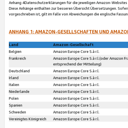
Anhang 4Datenschutzerklärungen für die jeweiligen Amazon-Websites
Diese Anhänge enthalten zur besseren Übersicht Übersetzungen. Sofe
vorgeschrieben ist, gilt im Falle von Abweichungen die englische Fass
ANHANG 1: AMAZON-GESELLSCHAFTEN UND AMAZO
Land
Amazon-Gesellschaft
Belgien
Amazon Europe Core S.à r.l.
Frankreich
Amazon Europe Core S.à r.l.(oder Amazon Fr
entsprechend der Mitteilung)
Deutschland
Amazon Europe Core S.à r.l.
Irland
Amazon Europe Core S.à r.l.
Italien
Amazon Europe Core S.à r.l.
Niederlande
Amazon Europe Core S.à r.l.
Polen
Amazon Europe Core S.à r.l.
Spanien
Amazon Europe Core S.à r.l.
Schweden
Amazon Europe Core S.à r.l.
Vereinigtes Königreich
Amazon Europe Core S.à r.l.