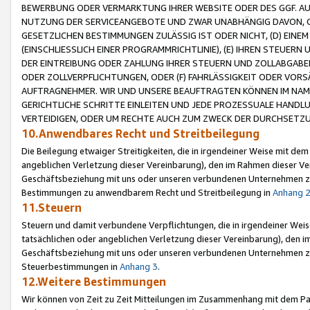
BEWERBUNG ODER VERMARKTUNG IHRER WEBSITE ODER DES GGF. AUF 
NUTZUNG DER SERVICEANGEBOTE UND ZWAR UNABHÄNGIG DAVON, O
GESETZLICHEN BESTIMMUNGEN ZULÄSSIG IST ODER NICHT, (D) EINE
(EINSCHLIESSLICH EINER PROGRAMMRICHTLINIE), (E) IHREN STEUER
DER EINTREIBUNG ODER ZAHLUNG IHRER STEUERN UND ZOLLABGAB
ODER ZOLLVERPFLICHTUNGEN, ODER (F) FAHRLÄSSIGKEIT ODER VORS
AUFTRAGNEHMER. WIR UND UNSERE BEAUFTRAGTEN KÖNNEN IM NAME
GERICHTLICHE SCHRITTE EINLEITEN UND JEDE PROZESSUALE HAND
VERTEIDIGEN, ODER UM RECHTE AUCH ZUM ZWECK DER DURCHSETZU
10.Anwendbares Recht und Streitbeilegung
Die Beilegung etwaiger Streitigkeiten, die in irgendeiner Weise mit de
angeblichen Verletzung dieser Vereinbarung), den im Rahmen dieser Ve
Geschäftsbeziehung mit uns oder unseren verbundenen Unternehmen zu
Bestimmungen zu anwendbarem Recht und Streitbeilegung in
Anhang 
11.Steuern
Steuern und damit verbundene Verpflichtungen, die in irgendeiner Wei
tatsächlichen oder angeblichen Verletzung dieser Vereinbarung), den 
Geschäftsbeziehung mit uns oder unseren verbundenen Unternehmen z
Steuerbestimmungen in
Anhang 3
.
12.Weitere Bestimmungen
Wir können von Zeit zu Zeit Mitteilungen im Zusammenhang mit dem Par