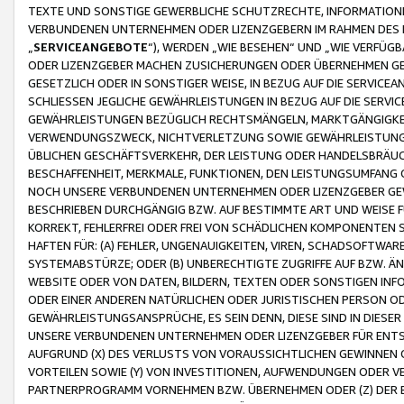
TEXTE UND SONSTIGE GEWERBLICHE SCHUTZRECHTE, INFORMATIONE
VERBUNDENEN UNTERNEHMEN ODER LIZENZGEBERN IM RAHMEN DES
„
SERVICEANGEBOTE
“), WERDEN „WIE BESEHEN“ UND „WIE VERFÜ
ODER LIZENZGEBER MACHEN ZUSICHERUNGEN ODER ÜBERNEHMEN GEW
GESETZLICH ODER IN SONSTIGER WEISE, IN BEZUG AUF DIE SERVI
SCHLIESSEN JEGLICHE GEWÄHRLEISTUNGEN IN BEZUG AUF DIE SERVI
GEWÄHRLEISTUNGEN BEZÜGLICH RECHTSMÄNGELN, MARKTGÄNGIGKEIT
VERWENDUNGSZWECK, NICHTVERLETZUNG SOWIE GEWÄHRLEISTUNGEN 
ÜBLICHEN GESCHÄFTSVERKEHR, DER LEISTUNG ODER HANDELSBRÄUCH
BESCHAFFENHEIT, MERKMALE, FUNKTIONEN, DEN LEISTUNGSUMFANG 
NOCH UNSERE VERBUNDENEN UNTERNEHMEN ODER LIZENZGEBER GEWÄ
BESCHRIEBEN DURCHGÄNGIG BZW. AUF BESTIMMTE ART UND WEISE
KORREKT, FEHLERFREI ODER FREI VON SCHÄDLICHEN KOMPONENTEN
HAFTEN FÜR: (A) FEHLER, UNGENAUIGKEITEN, VIREN, SCHADSOFTW
SYSTEMABSTÜRZE; ODER (B) UNBERECHTIGTE ZUGRIFFE AUF BZW. 
WEBSITE ODER VON DATEN, BILDERN, TEXTEN ODER SONSTIGEN INF
ODER EINER ANDEREN NATÜRLICHEN ODER JURISTISCHEN PERSON OD
GEWÄHRLEISTUNGSANSPRÜCHE, ES SEIN DENN, DIESE SIND IN DIES
UNSERE VERBUNDENEN UNTERNEHMEN ODER LIZENZGEBER FÜR EN
AUFGRUND (X) DES VERLUSTS VON VORAUSSICHTLICHEN GEWINNEN
VORTEILEN SOWIE (Y) VON INVESTITIONEN, AUFWENDUNGEN ODER VE
PARTNERPROGRAMM VORNEHMEN BZW. ÜBERNEHMEN ODER (Z) DER 