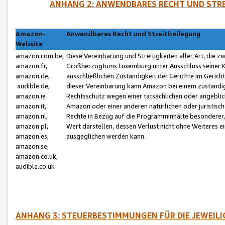
ANHANG 2: ANWENDBARES RECHT UND STRE
Amazon-
Anwendbares Recht und Streitbeilegung
Website
amazon.com.be,
Diese Vereinbarung und Streitigkeiten aller Art, die 
amazon.fr,
Großherzogtums Luxemburg unter Ausschluss seiner Kol
amazon.de,
ausschließlichen Zuständigkeit der Gerichte im Geri
audible.de,
dieser Vereinbarung kann Amazon bei einem zuständig
amazon.ie
Rechtsschutz wegen einer tatsächlichen oder angebli
amazon.it,
Amazon oder einer anderen natürlichen oder juristisc
amazon.nl,
Rechte in Bezug auf die Programminhalte besonderer,
amazon.pl,
Wert darstellen, dessen Verlust nicht ohne Weiteres e
amazon.es,
ausgeglichen werden kann.
amazon.se,
amazon.co.uk,
audible.co.uk
ANHANG 3: STEUERBESTIMMUNGEN FÜR DIE JEWEIL