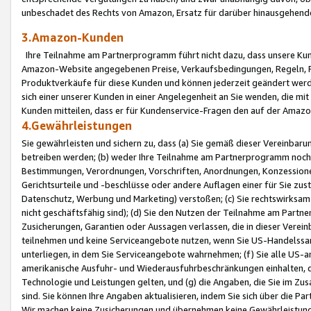
unbeschadet des Rechts von Amazon, Ersatz für darüber hinausgehen
3.Amazon-Kunden
Ihre Teilnahme am Partnerprogramm führt nicht dazu, dass unsere Kun
Amazon-Website angegebenen Preise, Verkaufsbedingungen, Regeln, Ri
Produktverkäufe für diese Kunden und können jederzeit geändert werde
sich einer unserer Kunden in einer Angelegenheit an Sie wenden, die 
Kunden mitteilen, dass er für Kundenservice-Fragen den auf der Ama
4.Gewährleistungen
Sie gewährleisten und sichern zu, dass (a) Sie gemäß dieser Vereinba
betreiben werden; (b) weder Ihre Teilnahme am Partnerprogramm noch d
Bestimmungen, Verordnungen, Vorschriften, Anordnungen, Konzessionen,
Gerichtsurteile und -beschlüsse oder andere Auflagen einer für Sie zu
Datenschutz, Werbung und Marketing) verstoßen; (c) Sie rechtswirksam 
nicht geschäftsfähig sind); (d) Sie den Nutzen der Teilnahme am Partne
Zusicherungen, Garantien oder Aussagen verlassen, die in dieser Verein
teilnehmen und keine Serviceangebote nutzen, wenn Sie US-Handelssa
unterliegen, in dem Sie Serviceangebote wahrnehmen; (f) Sie alle US
amerikanische Ausfuhr- und Wiederausfuhrbeschränkungen einhalten, 
Technologie und Leistungen gelten, und (g) die Angaben, die Sie im 
sind. Sie können Ihre Angaben aktualisieren, indem Sie sich über die 
Wir machen keine Zusicherungen und übernehmen keine Gewährleistun