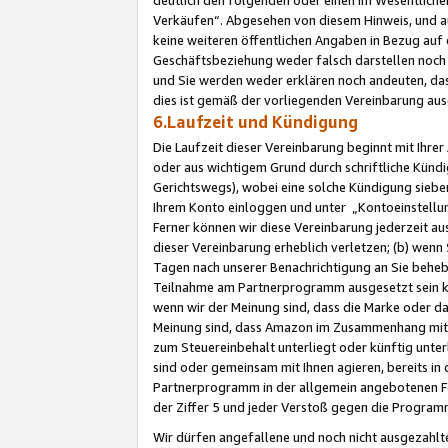
Verkäufen“. Abgesehen von diesem Hinweis, und a
keine weiteren öffentlichen Angaben in Bezug au
Geschäftsbeziehung weder falsch darstellen noch a
und Sie werden weder erklären noch andeuten, dass
dies ist gemäß der vorliegenden Vereinbarung ausd
6.Laufzeit und Kündigung
Die Laufzeit dieser Vereinbarung beginnt mit Ihre
oder aus wichtigem Grund durch schriftliche Kündi
Gerichtswegs), wobei eine solche Kündigung siebe
Ihrem Konto einloggen und unter „Kontoeinstellu
Ferner können wir diese Vereinbarung jederzeit aus
dieser Vereinbarung erheblich verletzen; (b) wenn
Tagen nach unserer Benachrichtigung an Sie behe
Teilnahme am Partnerprogramm ausgesetzt sein kö
wenn wir der Meinung sind, dass die Marke oder 
Meinung sind, dass Amazon im Zusammenhang mit d
zum Steuereinbehalt unterliegt oder künftig unter
sind oder gemeinsam mit Ihnen agieren, bereits in
Partnerprogramm in der allgemein angebotenen Fo
der Ziffer 5 und jeder Verstoß gegen die Programm
Wir dürfen angefallene und noch nicht ausgezahlt