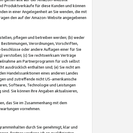
und Produktverkäufe für diese Kunden und können
nden in einer Angelegenheit an Sie wenden, die mit
e-Fragen den auf der Amazon-Website angegebenen
stellen, pflegen und betreiben werden; (b) weder
e Bestimmungen, Verordnungen, Vorschriften,
-beschlüsse oder andere Auflagen einer für Sie
 verstoßen; (c) Sie rechtswirksam Verträge
r Teilnahme am Partnerprogramm für sich selbst
t ausdrücklich enthalten sind; (e) Sie nicht am
den Handelssanktionen eines anderen Landes
gen und zutreffende nicht US-amerikanische
ren, Software, Technologie und Leistungen
sind. Sie können Ihre Angaben aktualisieren,
men, das Sie im Zusammenhang mit dem
 Erwartungen vornehmen.
ogramminhalten durch Sie genehmigt, klar und
zon-Partner verdiene ich an qualifizierten