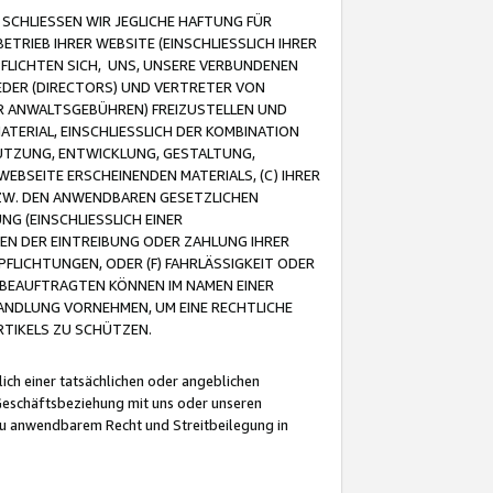
CHLIESSEN WIR JEGLICHE HAFTUNG FÜR
TRIEB IHRER WEBSITE (EINSCHLIESSLICH IHRER
FLICHTEN SICH, UNS, UNSERE VERBUNDENEN
EDER (DIRECTORS) UND VERTRETER VON
R ANWALTSGEBÜHREN) FREIZUSTELLEN UND
ATERIAL, EINSCHLIESSLICH DER KOMBINATION
NUTZUNG, ENTWICKLUNG, GESTALTUNG,
EBSEITE ERSCHEINENDEN MATERIALS, (C) IHRER
ZW. DEN ANWENDBAREN GESETZLICHEN
NG (EINSCHLIESSLICH EINER
BEN DER EINTREIBUNG ODER ZAHLUNG IHRER
LICHTUNGEN, ODER (F) FAHRLÄSSIGKEIT ODER
 BEAUFTRAGTEN KÖNNEN IM NAMEN EINER
HANDLUNG VORNEHMEN, UM EINE RECHTLICHE
TIKELS ZU SCHÜTZEN.
ich einer tatsächlichen oder angeblichen
Geschäftsbeziehung mit uns oder unseren
u anwendbarem Recht und Streitbeilegung in