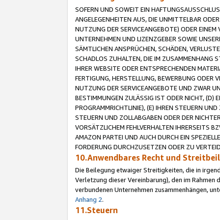
SOFERN UND SOWEIT EIN HAFTUNGSAUSSCHLUSS
ANGELEGENHEITEN AUS, DIE UNMITTELBAR ODER 
NUTZUNG DER SERVICEANGEBOTE) ODER EINEM V
UNTERNEHMEN UND LIZENZGEBER SOWIE UNSERE 
SÄMTLICHEN ANSPRÜCHEN, SCHÄDEN, VERLUSTE
SCHADLOS ZUHALTEN, DIE IM ZUSAMMENHANG STE
IHRER WEBSITE ODER ENTSPRECHENDEN MATERIA
FERTIGUNG, HERSTELLUNG, BEWERBUNG ODER VE
NUTZUNG DER SERVICEANGEBOTE UND ZWAR UN
BESTIMMUNGEN ZULÄSSIG IST ODER NICHT, (D) 
PROGRAMMRICHTLINIE), (E) IHREN STEUERN UN
STEUERN UND ZOLLABGABEN ODER DER NICHTER
VORSÄTZLICHEM FEHLVERHALTEN IHRERSEITS BZ
AMAZON PARTEI UND AUCH DURCH EIN SPEZIELL
FORDERUNG DURCHZUSETZEN ODER ZU VERTEIDI
10.Anwendbares Recht und Streitbe
Die Beilegung etwaiger Streitigkeiten, die in irg
Verletzung dieser Vereinbarung), den im Rahmen d
verbundenen Unternehmen zusammenhängen, unterl
Anhang 2
.
11.Steuern