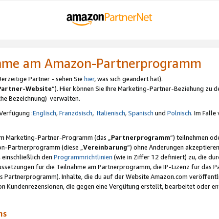
nahme am Amazon-Partnerprogramm
rzeitige Partner - sehen Sie
hier
, was sich geändert hat).
Partner-Website
“). Hier können Sie Ihre Marketing-Partner-Beziehung zu d
iche Bezeichnung) verwalten.
Verfügung :
Englisch
,
Französisch
,
Italienisch
,
Spanisch
und
Polnisch
. Im Fall
erem Marketing-Partner-Programm (das „
Partnerprogramm
“) teilnehmen od
on-Partnerprogramm (diese „
Vereinbarung
“) ohne Änderungen akzeptieren
 einschließlich den
Programmrichtlinien
(wie in Ziffer 12 definiert) zu, die 
raussetzungen für die Teilnahme am Partnerprogramm, die IP-Lizenz für das
s Partnerprogramm). Inhalte, die du auf der Website Amazon.com veröffentl
n Kundenrezensionen, die gegen eine Vergütung erstellt, bearbeitet oder ent
mms