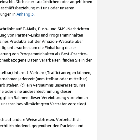
nschließlich einer tatsächlichen oder angeblichen
Geschäftsbeziehung mit uns oder unseren
mungen in
Anhang 3
.
schränkt auf E-Mails, Push- und SMS-Nachrichten.
ellung von Partner-Links und Programminhalten
 eines Produkts auf der Amazon-Website über
tig untersuchen, um die Einhaltung dieser
ntierung von Programminhalten als Best-Practice-
sonenbezogene Daten verarbeiten, finden Sie in der
telbar) Internet-Verkehr (Traffic) anregen können,
rnehmen jederzeit (unmittelbar oder mittelbar)
b stehen, (c) ein Versäumnis unsererseits, Ihre
fene oder eine andere Bestimmung dieser
r ggf. im Rahmen dieser Vereinbarung vornehmen
ch unseren bevollmächtigten Vertreter vorgelegt
ch auf andere Weise abtreten. Vorbehaltlich
rechtlich bindend, gegenüber den Parteien und