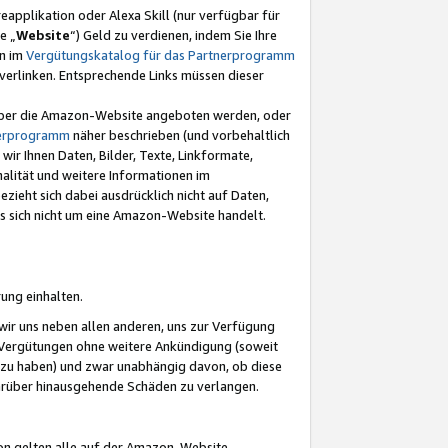
eapplikation oder Alexa Skill (nur verfügbar für
e „
Website
“) Geld zu verdienen, indem Sie Ihre
en im
Vergütungskatalog für das Partnerprogramm
t) verlinken. Entsprechende Links müssen dieser
e über die Amazon-Website angeboten werden, oder
nerprogramm
näher beschrieben (und vorbehaltlich
ir Ihnen Daten, Bilder, Texte, Linkformate,
alität und weitere Informationen im
zieht sich dabei ausdrücklich nicht auf Daten,
es sich nicht um eine Amazon-Website handelt.
rung einhalten.
ir uns neben allen anderen, uns zur Verfügung
n Vergütungen ohne weitere Ankündigung (soweit
 zu haben) und zwar unabhängig davon, ob diese
darüber hinausgehende Schäden zu verlangen.
on gelten alle auf der Amazon-Website