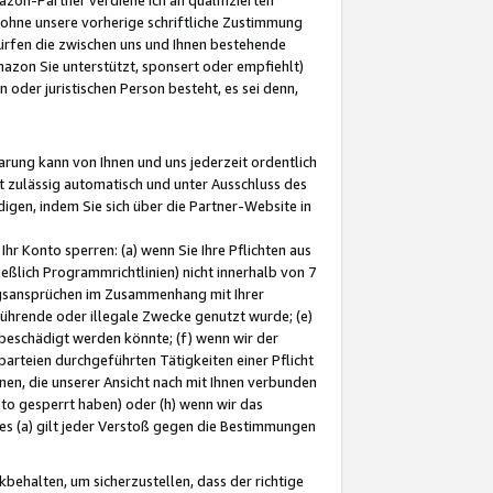
ohne unsere vorherige schriftliche Zustimmung
ürfen die zwischen uns und Ihnen bestehende
mazon Sie unterstützt, sponsert oder empfiehlt)
oder juristischen Person besteht, es sei denn,
arung kann von Ihnen und uns jederzeit ordentlich
t zulässig automatisch und unter Ausschluss des
gen, indem Sie sich über die Partner-Website in
hr Konto sperren: (a) wenn Sie Ihre Pflichten aus
eßlich Programmrichtlinien) nicht innerhalb von 7
ngsansprüchen im Zusammenhang mit Ihrer
ührende oder illegale Zwecke genutzt wurde; (e)
eschädigt werden könnte; (f) wenn wir der
rteien durchgeführten Tätigkeiten einer Pflicht
nen, die unserer Ansicht nach mit Ihnen verbunden
nto gesperrt haben) oder (h) wenn wir das
 (a) gilt jeder Verstoß gegen die Bestimmungen
ehalten, um sicherzustellen, dass der richtige