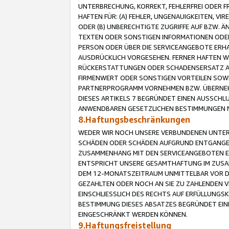
UNTERBRECHUNG, KORREKT, FEHLERFREI ODER 
HAFTEN FÜR: (A) FEHLER, UNGENAUIGKEITEN, 
ODER (B) UNBERECHTIGTE ZUGRIFFE AUF BZW. 
TEXTEN ODER SONSTIGEN INFORMATIONEN ODER 
PERSON ODER ÜBER DIE SERVICEANGEBOTE ERHA
AUSDRÜCKLICH VORGESEHEN. FERNER HAFTEN 
RÜCKERSTATTUNGEN ODER SCHADENSERSATZ AU
FIRMENWERT ODER SONSTIGEN VORTEILEN SOWIE
PARTNERPROGRAMM VORNEHMEN BZW. ÜBERNEHM
DIESES ARTIKELS 7 BEGRÜNDET EINEN AUSSCH
ANWENDBAREN GESETZLICHEN BESTIMMUNGEN 
8.Haftungsbeschränkungen
WEDER WIR NOCH UNSERE VERBUNDENEN UNTERN
SCHÄDEN ODER SCHÄDEN AUFGRUND ENTGANGENE
ZUSAMMENHANG MIT DEN SERVICEANGEBOTEN EN
ENTSPRICHT UNSERE GESAMTHAFTUNG IM ZUSAM
DEM 12-MONATSZEITRAUM UNMITTELBAR VOR DE
GEZAHLTEN ODER NOCH AN SIE ZU ZAHLENDEN V
EINSCHLIESSLICH DES RECHTS AUF ERFÜLLUNGS
BESTIMMUNG DIESES ABSATZES BEGRÜNDET EI
EINGESCHRÄNKT WERDEN KÖNNEN.
9.Haftungsfreistellung