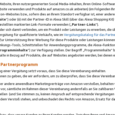
ebsite, Ihren nutzergenerierten Social Media-Inhalten, Ihren Online-Softwar
ebsite verwenden und Produkte auf amazon.co.uk anbieten) (im Folgenden Ihr
-Websites bzw., sofern dies an Ihrem Standort verfügbar ist, einer ander
ite
“) oder (ii) mit der Partner-ID in Alexa Skill (über das Alexa Shopping Ki
estellten markierten Link-Formate verwenden („
Partner-Links
“).
oder sich damit verbinden, um ein Produkt oder Leistungen zu erwerben, di
gütung für qualifizierte Verkäufe, wie im
Vergütungskatalog für das Part
Zur Unterstützung Ihrer Werbung für diese Produkte oder Leistungen können w
linkungs-Tools, Schnittstellen für Anwendungsprogramme, die Alexa-Funktion
Programminhalte
“) zur Verfügung stellen. Der Begriff „Programminhalte“ be
halte in Bezug auf Produkte, die auf Websites angeboten werden, bei denen 
as Partnerprogramm
einer Vergütung setzt voraus, dass Sie diese Vereinbarung einhalten.
ionen zu geben, die wir anfordern, um zu überprüfen, dass Sie diese Vereinba
oder andere anwendbare Marketingverträge von Amazon verstoßen, behalten w
 vor, sämtliche im Rahmen dieser Vereinbarung andernfalls an Sie zahlbare
tellen (und Sie stimmen zu, keinen Anspruch auf entsprechende Vergütungen
 dem Verstoß stehen, und unbeschadet des Rechts von Amazon, Ersatz für 
azu, dass unsere Kunden zu Ihren Kunden werden. Zwischen Ihnen und Amaz