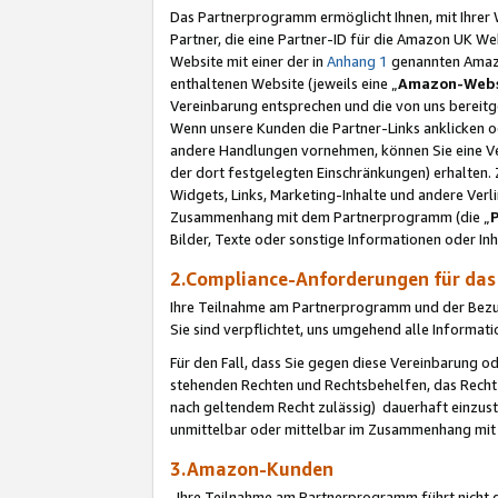
Das Partnerprogramm ermöglicht Ihnen, mit Ihrer W
Partner, die eine Partner-ID für die Amazon UK W
Website mit einer der in
Anhang 1
genannten Amazon
enthaltenen Website (jeweils eine „
Amazon-Webs
Vereinbarung entsprechen und die von uns bereitg
Wenn unsere Kunden die Partner-Links anklicken 
andere Handlungen vornehmen, können Sie eine Ver
der dort festgelegten Einschränkungen) erhalten. 
Widgets, Links, Marketing-Inhalte und andere Ver
Zusammenhang mit dem Partnerprogramm (die „
Bilder, Texte oder sonstige Informationen oder In
2.Compliance-Anforderungen für d
Ihre Teilnahme am Partnerprogramm und der Bezug 
Sie sind verpflichtet, uns umgehend alle Informat
Für den Fall, dass Sie gegen diese Vereinbarung 
stehenden Rechten und Rechtsbehelfen, das Recht
nach geltendem Recht zulässig) dauerhaft einzus
unmittelbar oder mittelbar im Zusammenhang mit
3.Amazon-Kunden
Ihre Teilnahme am Partnerprogramm führt nicht d