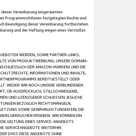
it dieser Vereinbarung eingeräumten
 den Programmrichtlinien festgelegten Rechte und
 nach Beendigung dieser Vereinbarung fortbestehen.
einbarung und der Haftung wegen eines Verstoßes
GEBOTEN WERDEN, SOWIE PARTNER-LINKS,
ALTE VON PRODUKTWERBUNG, UNSERE DOMAIN-
SCHLIESSLICH DER AMAZON-MARKEN) UND DIE
SCHUTZRECHTE, INFORMATIONEN UND INHALTE,
PARTNERPROGRAMMS BEREITGESTELLT ODER
ELLT. WEDER WIR NOCH UNSERE VERBUNDENEN
T, OB AUSDRÜCKLICH, STILLSCHWEIGEND,
MEN UND LIZENZGEBER SCHLIESSEN JEGLICHE
ISTUNGEN BEZÜGLICH RECHTSMÄNGELN,
LETZUNG SOWIE GEWÄHRLEISTUNGEN EIN, DIE
ANDELSBRÄUCHEN ERGEBEN. WIR KÖNNEN EIN
 DIE GELTUNG EINES SERVICE-ANGEBOTS
IE SERVICEANGEBOTE WEITERHIN
ODER DASS DIESE ANGEBOTE OHNE