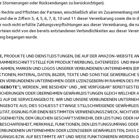
ge Stornierungen oder Rücksendungen zu berücksichtigen).
 Rechte und Pflichten der Parteien, einschließlich aller im Zusammenhang m
 die in Ziffern 3, 4, 5, 6, 7, 8, 10 und 11 dieser Vereinbarung sowie die in
er noch nicht erfüllte Zahlungsverpflichtungen aus dieser Vereinbarung, die
arteien nicht von den bereits entstandenen Verbindlichkeiten aus dieser Ver
gung begangen wurde.
 PRODUKTE UND DIENSTLEISTUNGEN, DIE AUF DER AMAZON-WEBSITE AN
GRAMMIERSCHNITTSTELLE FÜR PRODUKTWERBUNG, DATENFEEDS UND INH
-NAMEN, MARKEN UND LOGOS UNSERER VERBUNDENEN UNTERNEHMEN (EIN
IONEN, MATERIAL, DATEN, BILDER, TEXTE UND SONSTIGE GEWERBLICHE 
EREN VERBUNDENEN UNTERNEHMEN ODER LIZENZGEBERN IM RAHMEN DES 
NGEBOTE
“), WERDEN „WIE BESEHEN“ UND „WIE VERFÜGBAR“ BEREITGEST
CHERUNGEN ODER ÜBERNEHMEN GEWÄHRLEISTUNGEN GLEICH WELCHER AR
ZUG AUF DIE SERVICEANGEBOTE. WIR UND UNSERE VERBUNDENEN UNTERNEH
ANGEBOTE AUS; DIES SCHLIESST ETWAIGE STILLSCHWEIGENDE GEWÄHRLE
LITÄT, EIGNUNG FÜR EINEN BESTIMMTEN VERWENDUNGSZWECK, NICHTVER
OGENHEITEN, DEM ÜBLICHEN GESCHÄFTSVERKEHR, DER LEISTUNG ODER H
 BESCHAFFENHEIT, MERKMALE, FUNKTIONEN, DEN LEISTUNGSUMFANG ODER
VERBUNDENEN UNTERNEHMEN ODER LIZENZGEBER GEWÄHRLEISTEN, DASS D
HGÄNGIG BZW. AUF BESTIMMTE ART UND WEISE FUNKTIONIEREN WERDEN 