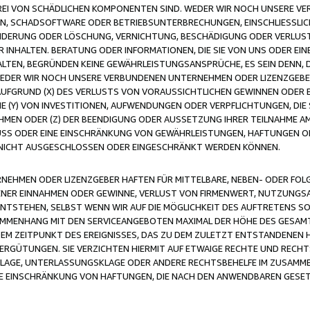
FREI VON SCHÄDLICHEN KOMPONENTEN SIND. WEDER WIR NOCH UNSERE 
VIREN, SCHADSOFTWARE ODER BETRIEBSUNTERBRECHUNGEN, EINSCHLIESSL
ÄNDERUNG ODER LÖSCHUNG, VERNICHTUNG, BESCHÄDIGUNG ODER VERLUST 
INHALTEN. BERATUNG ODER INFORMATIONEN, DIE SIE VON UNS ODER EIN
LTEN, BEGRÜNDEN KEINE GEWÄHRLEISTUNGSANSPRÜCHE, ES SEIN DENN, DI
WEDER WIR NOCH UNSERE VERBUNDENEN UNTERNEHMEN ODER LIZENZGEBE
FGRUND (X) DES VERLUSTS VON VORAUSSICHTLICHEN GEWINNEN ODER 
 (Y) VON INVESTITIONEN, AUFWENDUNGEN ODER VERPFLICHTUNGEN, DIE 
EN ODER (Z) DER BEENDIGUNG ODER AUSSETZUNG IHRER TEILNAHME A
LUSS ODER EINE EINSCHRÄNKUNG VON GEWÄHRLEISTUNGEN, HAFTUNGEN O
NICHT AUSGESCHLOSSEN ODER EINGESCHRÄNKT WERDEN KÖNNEN.
EHMEN ODER LIZENZGEBER HAFTEN FÜR MITTELBARE, NEBEN- ODER FOL
R EINNAHMEN ODER GEWINNE, VERLUST VON FIRMENWERT, NUTZUNGSAU
TSTEHEN, SELBST WENN WIR AUF DIE MÖGLICHKEIT DES AUFTRETENS S
MENHANG MIT DEN SERVICEANGEBOTEN MAXIMAL DER HÖHE DES GESAMT
M ZEITPUNKT DES EREIGNISSES, DAS ZU DEM ZULETZT ENTSTANDENEN 
ERGÜTUNGEN. SIE VERZICHTEN HIERMIT AUF ETWAIGE RECHTE UND RECHT
KLAGE, UNTERLASSUNGSKLAGE ODER ANDERE RECHTSBEHELFE IM ZUSAMME
NE EINSCHRÄNKUNG VON HAFTUNGEN, DIE NACH DEN ANWENDBAREN GESE