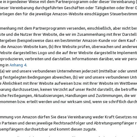
e in irgendeiner Weise mit dem Partnerprogramm oder dieser Vereinbarung (ei
ieser Vereinbarung durchgeführten Geschäften oder Tätigkeiten oder Ihrer 
liegen den für die jeweilige Amazon-Website einschlägigen Steuerbestim
mmenhang mit dem Partnerprogramm versenden, einschließlich, aber nicht be
site und die Nutzer Ihrer Website, die wir im Zusammenhang mit Ihrer Darst
itergeben (beispielsweise dass ein bestimmter Amazon-Kunde vor dem Kauf
uf die Amazon-Website kam, (b) Ihre Website prüfen, überwachen und anderwei
r Website dargestelltes Logo und die auf Ihrer Website dargestellte Impleme
reproduzieren, verbreiten und darstellen. Informationen darüber, wie wir per
ng in
Anhang 4
.
 (a) wir und unsere verbundenen Unternehmen jederzeit (mittelbar oder unmit
ng festgelegten Bedingungen abweichen, (b) wir und unsere verbundenen Unte
 Ähnlichkeit mit Ihrer Website aufweisen bzw. mit Ihrer Website im Wettbewer
barung durchzusetzen, keinen Verzicht auf unser Recht darstellt, die betrof
liche Festlegungen, Aktualisierungen, Handlungen und Zustimmungen, die wi
enommen bzw. erteilt werden und nur wirksam sind, wenn sie schriftlich dur
stimmung von Amazon dürfen Sie diese Vereinbarung weder Kraft Gesetzes no
die Parteien und deren jeweilige Rechtsnachfolger und Abtretungsempfänger 
ngsempfängern durchsetzbar und kommt diesen zugute.