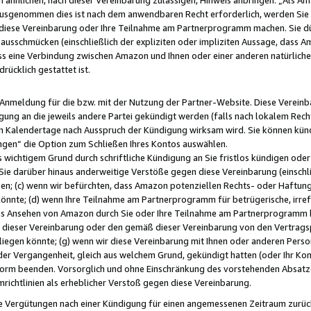
usgenommen dies ist nach dem anwendbaren Recht erforderlich, werden Sie 
f diese Vereinbarung oder Ihre Teilnahme am Partnerprogramm machen. Sie d
usschmücken (einschließlich der expliziten oder impliziten Aussage, dass A
 eine Verbindung zwischen Amazon und Ihnen oder einer anderen natürlichen 
rücklich gestattet ist.
r Anmeldung für die bzw. mit der Nutzung der Partner-Website. Diese Vereinb
gung an die jeweils andere Partei gekündigt werden (falls nach lokalem Rech
n Kalendertage nach Ausspruch der Kündigung wirksam wird. Sie können kündi
ngen“ die Option zum Schließen Ihres Kontos auswählen.
 wichtigem Grund durch schriftliche Kündigung an Sie fristlos kündigen oder I
 Sie darüber hinaus anderweitige Verstöße gegen diese Vereinbarung (einschli
ben; (c) wenn wir befürchten, dass Amazon potenziellen Rechts- oder Haftu
nnte; (d) wenn Ihre Teilnahme am Partnerprogramm für betrügerische, irref
das Ansehen von Amazon durch Sie oder Ihre Teilnahme am Partnerprogramm b
ieser Vereinbarung oder den gemäß dieser Vereinbarung von den Vertragspa
liegen könnte; (g) wenn wir diese Vereinbarung mit Ihnen oder anderen Perso
 der Vergangenheit, gleich aus welchem Grund, gekündigt hatten (oder Ihr Ko
rm beenden. Vorsorglich und ohne Einschränkung des vorstehenden Absatzes
richtlinien als erheblicher Verstoß gegen diese Vereinbarung.
e Vergütungen nach einer Kündigung für einen angemessenen Zeitraum zurückb