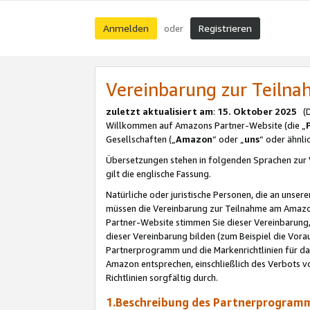
Anmelden
Registrieren
oder
Vereinbarung zur Teil
zuletzt aktualisiert am
:
15. Oktober 2025
(De
Willkommen auf Amazons Partner-Website (die „
Gesellschaften („
Amazon
“ oder „
uns
“ oder ähnl
Übersetzungen stehen in folgenden Sprachen zur 
gilt die englische Fassung.
Natürliche oder juristische Personen, die an uns
müssen die Vereinbarung zur Teilnahme am Amaz
Partner-Website stimmen Sie dieser Vereinbarung,
dieser Vereinbarung bilden (zum Beispiel die Vo
Partnerprogramm und die Markenrichtlinien für da
Amazon entsprechen, einschließlich des Verbots vo
Richtlinien sorgfältig durch.
1.Beschreibung des Partnerprogra