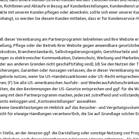
, Richtlinien und Abläufe in Bezug auf Kundenbestellungen, Kundendienst 
kte mit unseren Kunden pflegen oder abwickeln; sollte sich einer unserer Ku
nhängt, so werden Sie diesem Kunden mitteilen, dass er für Kundenservic
emäß dieser Vereinbarung am Partnerprogramm teilnehmen und Ihre Website er
ellung, Pflege oder der Betrieb Ihrer Website gegen anwendbare gesetzlich
skodizes, Branchenstandards, Selbstregulierungsregeln, Gerichtsurteile und 
ngen zu elektronischer Kommunikation, Datenschutz, Werbung und Marketing)
 oder aus anderen Gründen nicht geschäftsfähig sind); (d) Sie den Nutzen de
cherungen, Garantien oder Aussagen verlassen, die in dieser Vereinbarung nich
gebote nutzen, wenn Sie US-Handelssanktionen oder US-Recht entsprechen
men; (f) Sie alle US-amerikanischen Ausfuhr- und Wiederausfuhrbeschränkun
ten, die den Bestimmungen der US-Gesetze entsprechen und ggf. für die Wa
hang mit dem Partnerprogramm machen, jederzeit zutreffend und vollständig 
 Konto einloggen und „Kontoeinstellungen“ auswählen.
keine Gewährleistungen im Hinblick auf das Besucher- und Vergütungsvolu
icht für etwaige Handlungen verantwortlich, die Sie auf Grundlage solcher
en Stelle, an der Amazon ggf. die Darstellung oder sonstige Nutzung von Pr
 ähnlichen, nach dieser Vereinbarung zulässigen, Hinweis anbringen: „Als Ama