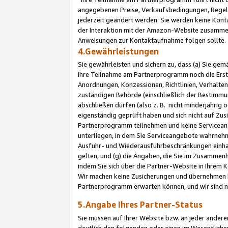
angegebenen Preise, Verkaufsbedingungen, Regeln
jederzeit geändert werden. Sie werden keine Konta
der Interaktion mit der Amazon-Website zusamme
Anweisungen zur Kontaktaufnahme folgen sollte.
4.Gewährleistungen
Sie gewährleisten und sichern zu, dass (a) Sie g
Ihre Teilnahme am Partnerprogramm noch die Erst
Anordnungen, Konzessionen, Richtlinien, Verhalten
zuständigen Behörde (einschließlich der Bestimmu
abschließen dürfen (also z. B. nicht minderjährig
eigenständig geprüft haben und sich nicht auf Zusi
Partnerprogramm teilnehmen und keine Servicean
unterliegen, in dem Sie Serviceangebote wahrneh
Ausfuhr- und Wiederausfuhrbeschränkungen einhal
gelten, und (g) die Angaben, die Sie im Zusammen
indem Sie sich über die Partner-Website in Ihrem
Wir machen keine Zusicherungen und übernehmen 
Partnerprogramm erwarten können, und wir sind n
5.Angabe Ihres Partner-Status
Sie müssen auf Ihrer Website bzw. an jeder ander
deutlich den folgenden oder einen im Wesentlichen