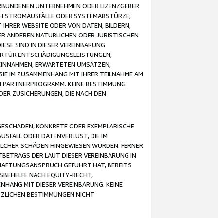
VERBUNDENEN UNTERNEHMEN ODER LIZENZGEBER
ICH STROMAUSFÄLLE ODER SYSTEMABSTÜRZE;
IHRER WEBSITE ODER VON DATEN, BILDERN,
ER ANDEREN NATÜRLICHEN ODER JURISTISCHEN
ESE SIND IN DIESER VEREINBARUNG
R FÜR ENTSCHÄDIGUNGSLEISTUNGEN,
EINNAHMEN, ERWARTETEN UMSÄTZEN,
SIE IM ZUSAMMENHANG MIT IHRER TEILNAHME AM
M PARTNERPROGRAMM. KEINE BESTIMMUNG
DER ZUSICHERUNGEN, DIE NACH DEN
GESCHÄDEN, KONKRETE ODER EXEMPLARISCHE
SFALL ODER DATENVERLUST, DIE IM
OLCHER SCHÄDEN HINGEWIESEN WURDEN. FERNER
BETRAGS DER LAUT DIESER VEREINBARUNG IN
HAFTUNGSANSPRUCH GEFÜHRT HAT, BEREITS
SBEHELFE NACH EQUITY-RECHT,
NHANG MIT DIESER VEREINBARUNG. KEINE
TZLICHEN BESTIMMUNGEN NICHT