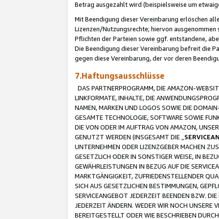
Betrag ausgezahlt wird (beispielsweise um etwai
Mit Beendigung dieser Vereinbarung erlöschen alle
Lizenzen/Nutzungsrechte; hiervon ausgenommen sind
Pflichten der Parteien sowie ggf. entstandene, ab
Die Beendigung dieser Vereinbarung befreit die P
gegen diese Vereinbarung, der vor deren Beendi
7.Haftungsausschlüsse
DAS PARTNERPROGRAMM, DIE AMAZON-WEBSITE,
LINKFORMATE, INHALTE, DIE ANWENDUNGSPRO
NAMEN, MARKEN UND LOGOS SOWIE DIE DOMAIN
GESAMTE TECHNOLOGIE, SOFTWARE SOWIE FUNKT
DIE VON ODER IM AUFTRAG VON AMAZON, UNS
GENUTZT WERDEN (INSGESAMT DIE „
SERVICEA
UNTERNEHMEN ODER LIZENZGEBER MACHEN ZUSI
GESETZLICH ODER IN SONSTIGER WEISE, IN BE
GEWÄHRLEISTUNGEN IN BEZUG AUF DIE SERVICE
MARKTGÄNGIGKEIT, ZUFRIEDENSTELLENDER QUA
SICH AUS GESETZLICHEN BESTIMMUNGEN, GEPFL
SERVICEANGEBOT JEDERZEIT BEENDEN BZW. DIE
JEDERZEIT ÄNDERN. WEDER WIR NOCH UNSERE 
BEREITGESTELLT ODER WIE BESCHRIEBEN DURC