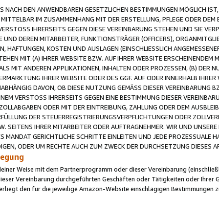
 NACH DEN ANWENDBAREN GESETZLICHEN BESTIMMUNGEN MÖGLICH IST, S
MITTELBAR IM ZUSAMMENHANG MIT DER ERSTELLUNG, PFLEGE ODER DEM BE
ERSTOSS IHRERSEITS GEGEN DIESE VEREINBARUNG STEHEN UND SIE VERP
UND DEREN MITARBEITER, FUNKTIONSTRÄGER (OFFICERS), ORGANMITGLI
N, HAFTUNGEN, KOSTEN UND AUSLAGEN (EINSCHLIESSLICH ANGEMESSENE
HEN MIT (A) IHRER WEBSITE BZW. AUF IHRER WEBSITE ERSCHEINENDEM M
LS MIT ANDEREN APPLIKATIONEN, INHALTEN ODER PROZESSEN, (B) DER 
RMARKTUNG IHRER WEBSITE ODER DES GGF. AUF ODER INNERHALB IHRER W
ABHÄNGIG DAVON, OB DIESE NUTZUNG GEMÄSS DIESER VEREINBARUNG B
EINEM VERSTOSS IHRERSEITS GEGEN EINE BESTIMMUNG DIESER VEREINBARU
D ZOLLABGABEN ODER MIT DER EINTREIBUNG, ZAHLUNG ODER DEM AUSBLEI
FÜLLUNG DER STEUERREGISTRIERUNGSVERPFLICHTUNGEN ODER ZOLLVERPF
W. SEITENS IHRER MITARBEITER ODER AUFTRAGNEHMER. WIR UND UNSERE
ES MANDAT GERICHTLICHE SCHRITTE EINLEITEN UND JEDE PROZESSUALE 
GEN, ODER UM RECHTE AUCH ZUM ZWECK DER DURCHSETZUNG DIESES AR
ilegung
endeiner Weise mit dem Partnerprogramm oder dieser Vereinbarung (einschließl
ieser Vereinbarung durchgeführten Geschäften oder Tätigkeiten oder Ihrer 
iegt den für die jeweilige Amazon-Website einschlägigen Bestimmungen z