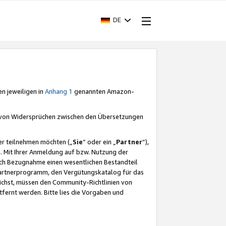
DE
en jeweiligen in
Anhang 1
genannten Amazon-
e von Widersprüchen zwischen den Übersetzungen
er teilnehmen möchten („
Sie
“ oder ein „
Partner
“),
. Mit Ihrer Anmeldung auf bzw. Nutzung der
durch Bezugnahme einen wesentlichen Bestandteil
 Partnerprogramm, den Vergütungskatalog für das
ichst, müssen den Community-Richtlinien von
fernt werden. Bitte lies die Vorgaben und