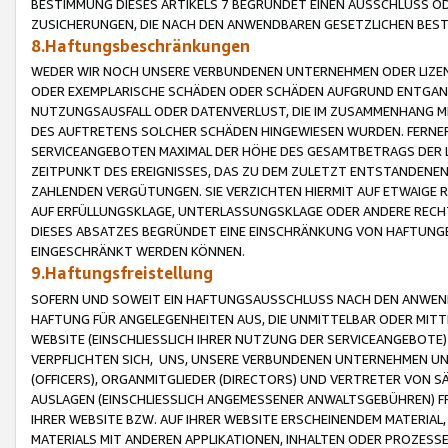
BESTIMMUNG DIESES ARTIKELS 7 BEGRÜNDET EINEN AUSSCHLUSS 
ZUSICHERUNGEN, DIE NACH DEN ANWENDBAREN GESETZLICHEN BE
8.Haftungsbeschränkungen
WEDER WIR NOCH UNSERE VERBUNDENEN UNTERNEHMEN ODER LIZEN
ODER EXEMPLARISCHE SCHÄDEN ODER SCHÄDEN AUFGRUND ENTGANG
NUTZUNGSAUSFALL ODER DATENVERLUST, DIE IM ZUSAMMENHANG MI
DES AUFTRETENS SOLCHER SCHÄDEN HINGEWIESEN WURDEN. FERN
SERVICEANGEBOTEN MAXIMAL DER HÖHE DES GESAMTBETRAGS DER 
ZEITPUNKT DES EREIGNISSES, DAS ZU DEM ZULETZT ENTSTANDENE
ZAHLENDEN VERGÜTUNGEN. SIE VERZICHTEN HIERMIT AUF ETWAIGE 
AUF ERFÜLLUNGSKLAGE, UNTERLASSUNGSKLAGE ODER ANDERE RECHT
DIESES ABSATZES BEGRÜNDET EINE EINSCHRÄNKUNG VON HAFTUNG
EINGESCHRÄNKT WERDEN KÖNNEN.
9.Haftungsfreistellung
SOFERN UND SOWEIT EIN HAFTUNGSAUSSCHLUSS NACH DEN ANWENDB
HAFTUNG FÜR ANGELEGENHEITEN AUS, DIE UNMITTELBAR ODER MITT
WEBSITE (EINSCHLIESSLICH IHRER NUTZUNG DER SERVICEANGEBOTE)
VERPFLICHTEN SICH, UNS, UNSERE VERBUNDENEN UNTERNEHMEN UN
(OFFICERS), ORGANMITGLIEDER (DIRECTORS) UND VERTRETER VON 
AUSLAGEN (EINSCHLIESSLICH ANGEMESSENER ANWALTSGEBÜHREN) FR
IHRER WEBSITE BZW. AUF IHRER WEBSITE ERSCHEINENDEM MATERIAL
MATERIALS MIT ANDEREN APPLIKATIONEN, INHALTEN ODER PROZESSE