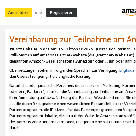
Anmelden
Registrieren
oder
Vereinbarung zur Teilnahme am 
zuletzt aktualisiert am
:
15. Oktober 2025
(Derzeitige Partner - 
Willkommen auf Amazons Partner-Website (die „
Partner-Website
“)
genannten Amazon-Gesellschaften („
Amazon
“ oder „
uns
“ oder ähnli
Übersetzungen stehen in folgenden Sprachen zur Verfügung :
Englisch
,
den Übersetzungen gilt die englische Fassung.
Natürliche oder juristische Personen, die an unserem Marketing-Partn
oder ein „
Partner
“), müssen die Vereinbarung zur Teilnahme am Ama
Ihrer Anmeldung auf bzw. Nutzung der Partner-Website stimmen Sie die
zu, die durch Bezugnahme einen wesentlichen Bestandteil dieser Verei
Partnerprogramm, die IP-Lizenz für das Partnerprogramm, den Vergütu
Partnerprogramm). Inhalte, die du auf der Website Amazon.com veröffe
des Verbots von Kundenrezensionen, die gegen eine Vergütung erstellt, 
durch.