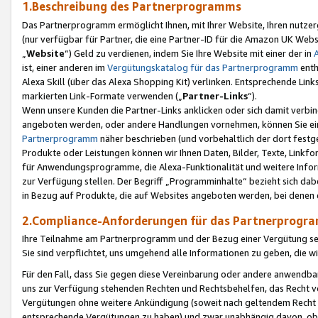
1.Beschreibung des Partnerprogramms
Das Partnerprogramm ermöglicht Ihnen, mit Ihrer Website, Ihren nutzer
(nur verfügbar für Partner, die eine Partner-ID für die Amazon UK We
„
Website
“) Geld zu verdienen, indem Sie Ihre Website mit einer der in
ist, einer anderen im
Vergütungskatalog für das Partnerprogramm
enth
Alexa Skill (über das Alexa Shopping Kit) verlinken. Entsprechende Lin
markierten Link-Formate verwenden („
Partner-Links
“).
Wenn unsere Kunden die Partner-Links anklicken oder sich damit verbi
angeboten werden, oder andere Handlungen vornehmen, können Sie eine
Partnerprogramm
näher beschrieben (und vorbehaltlich der dort festg
Produkte oder Leistungen können wir Ihnen Daten, Bilder, Texte, Linkfo
für Anwendungsprogramme, die Alexa-Funktionalität und weitere Inf
zur Verfügung stellen. Der Begriff „Programminhalte“ bezieht sich dabe
in Bezug auf Produkte, die auf Websites angeboten werden, bei denen 
2.Compliance-Anforderungen für das Partnerprog
Ihre Teilnahme am Partnerprogramm und der Bezug einer Vergütung setz
Sie sind verpflichtet, uns umgehend alle Informationen zu geben, die w
Für den Fall, dass Sie gegen diese Vereinbarung oder andere anwendba
uns zur Verfügung stehenden Rechten und Rechtsbehelfen, das Recht vo
Vergütungen ohne weitere Ankündigung (soweit nach geltendem Recht z
entsprechende Vergütungen zu haben) und zwar unabhängig davon, ob 