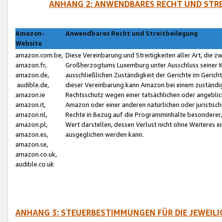
ANHANG 2: ANWENDBARES RECHT UND STRE
Amazon-
Anwendbares Recht und Streitbeilegung
Website
amazon.com.be,
Diese Vereinbarung und Streitigkeiten aller Art, die 
amazon.fr,
Großherzogtums Luxemburg unter Ausschluss seiner Kol
amazon.de,
ausschließlichen Zuständigkeit der Gerichte im Geri
audible.de,
dieser Vereinbarung kann Amazon bei einem zuständig
amazon.ie
Rechtsschutz wegen einer tatsächlichen oder angebli
amazon.it,
Amazon oder einer anderen natürlichen oder juristisc
amazon.nl,
Rechte in Bezug auf die Programminhalte besonderer,
amazon.pl,
Wert darstellen, dessen Verlust nicht ohne Weiteres e
amazon.es,
ausgeglichen werden kann.
amazon.se,
amazon.co.uk,
audible.co.uk
ANHANG 3: STEUERBESTIMMUNGEN FÜR DIE JEWEIL