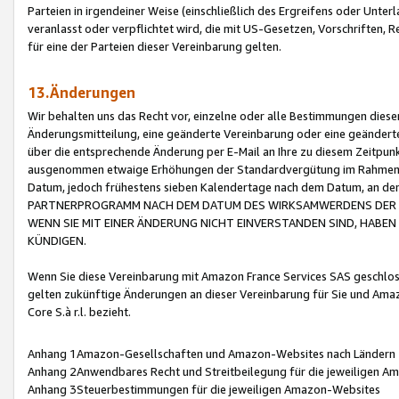
Parteien in irgendeiner Weise (einschließlich des Ergreifens oder Unt
veranlasst oder verpflichtet wird, die mit US-Gesetzen, Vorschriften,
für eine der Parteien dieser Vereinbarung gelten.
13.Änderungen
Wir behalten uns das Recht vor, einzelne oder alle Bestimmungen diese
Änderungsmitteilung, eine geänderte Vereinbarung oder eine geänderte 
über die entsprechende Änderung per E-Mail an Ihre zu diesem Zeitpun
ausgenommen etwaige Erhöhungen der Standardvergütung im Rahmen
Datum, jedoch frühestens sieben Kalendertage nach dem Datum, an de
PARTNERPROGRAMM NACH DEM DATUM DES WIRKSAMWERDENS DER Ä
WENN SIE MIT EINER ÄNDERUNG NICHT EINVERSTANDEN SIND, HABEN S
KÜNDIGEN.
Wenn Sie diese Vereinbarung mit Amazon France Services SAS geschlo
gelten zukünftige Änderungen an dieser Vereinbarung für Sie und Ama
Core S.à r.l. bezieht.
Anhang 1Amazon-Gesellschaften und Amazon-Websites nach Ländern
Anhang 2Anwendbares Recht und Streitbeilegung für die jeweiligen 
Anhang 3Steuerbestimmungen für die jeweiligen Amazon-Websites