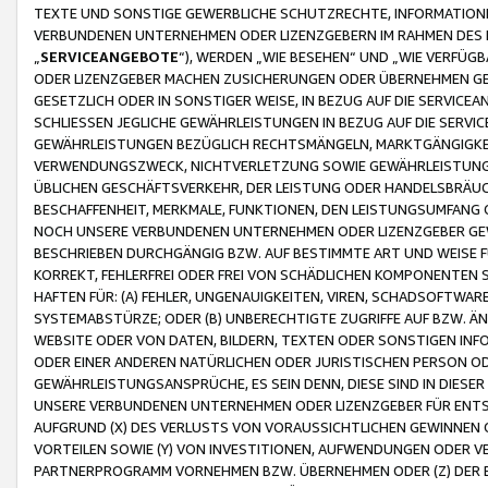
TEXTE UND SONSTIGE GEWERBLICHE SCHUTZRECHTE, INFORMATIONE
VERBUNDENEN UNTERNEHMEN ODER LIZENZGEBERN IM RAHMEN DES
„
SERVICEANGEBOTE
“), WERDEN „WIE BESEHEN“ UND „WIE VERFÜ
ODER LIZENZGEBER MACHEN ZUSICHERUNGEN ODER ÜBERNEHMEN GEW
GESETZLICH ODER IN SONSTIGER WEISE, IN BEZUG AUF DIE SERVI
SCHLIESSEN JEGLICHE GEWÄHRLEISTUNGEN IN BEZUG AUF DIE SERVI
GEWÄHRLEISTUNGEN BEZÜGLICH RECHTSMÄNGELN, MARKTGÄNGIGKEIT
VERWENDUNGSZWECK, NICHTVERLETZUNG SOWIE GEWÄHRLEISTUNGEN 
ÜBLICHEN GESCHÄFTSVERKEHR, DER LEISTUNG ODER HANDELSBRÄUCH
BESCHAFFENHEIT, MERKMALE, FUNKTIONEN, DEN LEISTUNGSUMFANG 
NOCH UNSERE VERBUNDENEN UNTERNEHMEN ODER LIZENZGEBER GEWÄ
BESCHRIEBEN DURCHGÄNGIG BZW. AUF BESTIMMTE ART UND WEISE
KORREKT, FEHLERFREI ODER FREI VON SCHÄDLICHEN KOMPONENTEN
HAFTEN FÜR: (A) FEHLER, UNGENAUIGKEITEN, VIREN, SCHADSOFTW
SYSTEMABSTÜRZE; ODER (B) UNBERECHTIGTE ZUGRIFFE AUF BZW. 
WEBSITE ODER VON DATEN, BILDERN, TEXTEN ODER SONSTIGEN INF
ODER EINER ANDEREN NATÜRLICHEN ODER JURISTISCHEN PERSON OD
GEWÄHRLEISTUNGSANSPRÜCHE, ES SEIN DENN, DIESE SIND IN DIES
UNSERE VERBUNDENEN UNTERNEHMEN ODER LIZENZGEBER FÜR EN
AUFGRUND (X) DES VERLUSTS VON VORAUSSICHTLICHEN GEWINNEN
VORTEILEN SOWIE (Y) VON INVESTITIONEN, AUFWENDUNGEN ODER VE
PARTNERPROGRAMM VORNEHMEN BZW. ÜBERNEHMEN ODER (Z) DER 