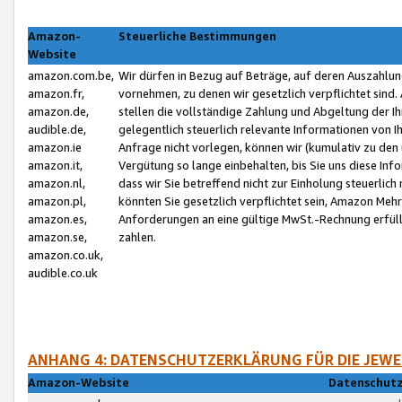
Amazon-
Steuerliche Bestimmungen
Website
amazon.com.be,
Wir dürfen in Bezug auf Beträge, auf deren Auszahlun
amazon.fr,
vornehmen, zu denen wir gesetzlich verpflichtet sind
amazon.de,
stellen die vollständige Zahlung und Abgeltung der 
audible.de,
gelegentlich steuerlich relevante Informationen von I
amazon.ie
Anfrage nicht vorlegen, können wir (kumulativ zu de
amazon.it,
Vergütung so lange einbehalten, bis Sie uns diese Inf
amazon.nl,
dass wir Sie betreffend nicht zur Einholung steuerlich 
amazon.pl,
könnten Sie gesetzlich verpflichtet sein, Amazon Meh
amazon.es,
Anforderungen an eine gültige MwSt.-Rechnung erfüllt
amazon.se,
zahlen.
amazon.co.uk,
audible.co.uk
ANHANG 4: DATENSCHUTZERKLÄRUNG FÜR DIE JEWE
Amazon-Website
Datenschutz