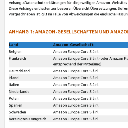
Anhang 4Datenschutzerklärungen für die jeweiligen Amazon-Websites
Diese Anhänge enthalten zur besseren Übersicht Übersetzungen. Sofe
vorgeschrieben ist, gilt im Falle von Abweichungen die englische Fass
ANHANG 1: AMAZON-GESELLSCHAFTEN UND AMAZO
Land
Amazon-Gesellschaft
Belgien
Amazon Europe Core S.à r.l.
Frankreich
Amazon Europe Core S.à r.l.(oder Amazon Fr
entsprechend der Mitteilung)
Deutschland
Amazon Europe Core S.à r.l.
Irland
Amazon Europe Core S.à r.l.
Italien
Amazon Europe Core S.à r.l.
Niederlande
Amazon Europe Core S.à r.l.
Polen
Amazon Europe Core S.à r.l.
Spanien
Amazon Europe Core S.à r.l.
Schweden
Amazon Europe Core S.à r.l.
Vereinigtes Königreich
Amazon Europe Core S.à r.l.