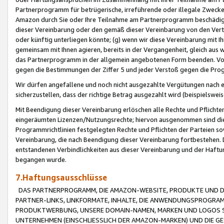
Partnerprogramm für betrügerische, irreführende oder illegale Zwecke
Amazon durch Sie oder Ihre Teilnahme am Partnerprogramm beschädig
dieser Vereinbarung oder den gemäß dieser Vereinbarung von den Vertr
oder künftig unterliegen könnte; (g) wenn wir diese Vereinbarung mit I
gemeinsam mit Ihnen agieren, bereits in der Vergangenheit, gleich aus
das Partnerprogramm in der allgemein angebotenen Form beenden. Vors
gegen die Bestimmungen der Ziffer 5 und jeder Verstoß gegen die Prog
Wir dürfen angefallene und noch nicht ausgezahlte Vergütungen nach 
sicherzustellen, dass der richtige Betrag ausgezahlt wird (beispielsw
Mit Beendigung dieser Vereinbarung erlöschen alle Rechte und Pflichte
eingeräumten Lizenzen/Nutzungsrechte; hiervon ausgenommen sind die in 
Programmrichtlinien festgelegten Rechte und Pflichten der Parteien sow
Vereinbarung, die nach Beendigung dieser Vereinbarung fortbestehen. D
entstandenen Verbindlichkeiten aus dieser Vereinbarung und der Haft
begangen wurde.
7.Haftungsausschlüsse
DAS PARTNERPROGRAMM, DIE AMAZON-WEBSITE, PRODUKTE UND DI
PARTNER-LINKS, LINKFORMATE, INHALTE, DIE ANWENDUNGSPROGR
PRODUKTWERBUNG, UNSERE DOMAIN-NAMEN, MARKEN UND LOGOS S
UNTERNEHMEN (EINSCHLIESSLICH DER AMAZON-MARKEN) UND DIE GE