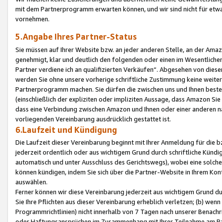
mit dem Partnerprogramm erwarten können, und wir sind nicht für etwa
vornehmen.
5.Angabe Ihres Partner-Status
Sie müssen auf Ihrer Website bzw. an jeder anderen Stelle, an der Am
genehmigt, klar und deutlich den folgenden oder einen im Wesentlichen
Partner verdiene ich an qualifizierten Verkäufen“. Abgesehen von die
werden Sie ohne unsere vorherige schriftliche Zustimmung keine weite
Partnerprogramm machen. Sie dürfen die zwischen uns und Ihnen best
(einschließlich der expliziten oder impliziten Aussage, dass Amazon Si
dass eine Verbindung zwischen Amazon und Ihnen oder einer anderen natü
vorliegenden Vereinbarung ausdrücklich gestattet ist.
6.Laufzeit und Kündigung
Die Laufzeit dieser Vereinbarung beginnt mit Ihrer Anmeldung für die 
jederzeit ordentlich oder aus wichtigem Grund durch schriftliche Kündi
automatisch und unter Ausschluss des Gerichtswegs), wobei eine solch
können kündigen, indem Sie sich über die Partner-Website in Ihrem Ko
auswählen.
Ferner können wir diese Vereinbarung jederzeit aus wichtigem Grund dur
Sie Ihre Pflichten aus dieser Vereinbarung erheblich verletzen; (b) wen
Programmrichtlinien) nicht innerhalb von 7 Tagen nach unserer Benachr
oder Haftungsansprüchen im Zusammenhang mit Ihrer Teilnahme am Pa