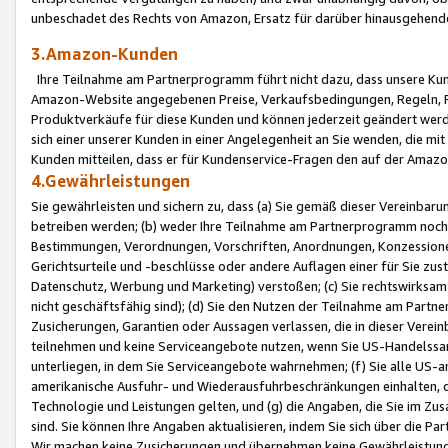
unbeschadet des Rechts von Amazon, Ersatz für darüber hinausgehen
3.Amazon-Kunden
Ihre Teilnahme am Partnerprogramm führt nicht dazu, dass unsere Kun
Amazon-Website angegebenen Preise, Verkaufsbedingungen, Regeln, Ri
Produktverkäufe für diese Kunden und können jederzeit geändert werde
sich einer unserer Kunden in einer Angelegenheit an Sie wenden, die 
Kunden mitteilen, dass er für Kundenservice-Fragen den auf der Ama
4.Gewährleistungen
Sie gewährleisten und sichern zu, dass (a) Sie gemäß dieser Vereinba
betreiben werden; (b) weder Ihre Teilnahme am Partnerprogramm noch d
Bestimmungen, Verordnungen, Vorschriften, Anordnungen, Konzessionen,
Gerichtsurteile und -beschlüsse oder andere Auflagen einer für Sie zu
Datenschutz, Werbung und Marketing) verstoßen; (c) Sie rechtswirksam 
nicht geschäftsfähig sind); (d) Sie den Nutzen der Teilnahme am Partne
Zusicherungen, Garantien oder Aussagen verlassen, die in dieser Verein
teilnehmen und keine Serviceangebote nutzen, wenn Sie US-Handelssa
unterliegen, in dem Sie Serviceangebote wahrnehmen; (f) Sie alle US
amerikanische Ausfuhr- und Wiederausfuhrbeschränkungen einhalten, 
Technologie und Leistungen gelten, und (g) die Angaben, die Sie im 
sind. Sie können Ihre Angaben aktualisieren, indem Sie sich über die 
Wir machen keine Zusicherungen und übernehmen keine Gewährleistun