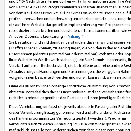
und SMS-Nachrichten. Ferner dürfen wir (a) Informationen über Ihre We
von Partner-Links und Programminhalten erhalten überwachen, aufzei
vor dem Kauf eines Produkts auf der Amazon-Website über einen auf Ih
prüfen, überwachen und anderweitig untersuchen, um die Einhaltung dies
die auf Ihrer Website dargestellte Implementierung von Programminhalt
reproduzieren, verbreiten und darstellen. Informationen darüber, wie w
Amazon-Datenschutzerklärung in
Anhang 4
.
Sie bestätigen und sind damit einverstanden, dass (a) wir und unsere 
(Traffic) anregen können, zu Bedingungen, die von den in dieser Vere
Unternehmen jederzeit (unmittelbar oder mittelbar) Websites oder Appl
Ihrer Website im Wettbewerb stehen, (c) ein Versäumnis unsererseits, I
Verzicht auf unser Recht darstellt, die betroffene oder eine andere B
Aktualisierungen, Handlungen und Zustimmungen, die wir ggf. im Rahme
vorgenommen bzw. erteilt werden und nur wirksam sind, wenn sie schri
Ohne die ausdrückliche vorherige schriftliche Zustimmung von Amazon
abtreten. Vorbehaltlich dieser Einschränkung ist diese Vereinbarung f
rechtlich bindend, gegenüber den Parteien und ihren jeweiligen Rech
Diese Vereinbarung umfasst die jeweils aktuellste Fassung aller Richtli
dieser Vereinbarung Bezug genommen wird und alle anderen Richtlinie
des Partnerprogramms zur Verfügung gestellt werden („
Programmric
verpflichten sich zu deren Einhaltung. Im Falle von Widersprüchen zwi
maßgeblich. Im Falle von Widersprüchen zwischen dieser Vereinbarun