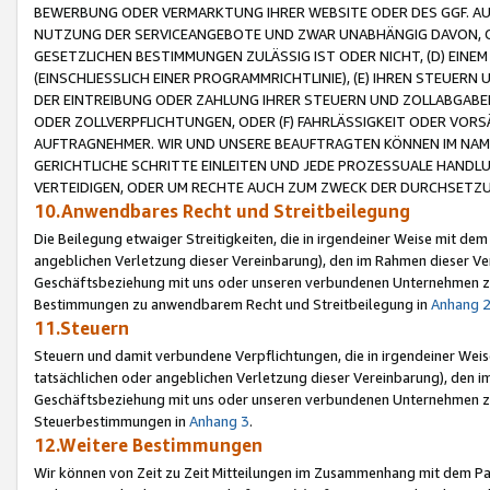
BEWERBUNG ODER VERMARKTUNG IHRER WEBSITE ODER DES GGF. AUF 
NUTZUNG DER SERVICEANGEBOTE UND ZWAR UNABHÄNGIG DAVON, O
GESETZLICHEN BESTIMMUNGEN ZULÄSSIG IST ODER NICHT, (D) EINE
(EINSCHLIESSLICH EINER PROGRAMMRICHTLINIE), (E) IHREN STEUER
DER EINTREIBUNG ODER ZAHLUNG IHRER STEUERN UND ZOLLABGAB
ODER ZOLLVERPFLICHTUNGEN, ODER (F) FAHRLÄSSIGKEIT ODER VORS
AUFTRAGNEHMER. WIR UND UNSERE BEAUFTRAGTEN KÖNNEN IM NAME
GERICHTLICHE SCHRITTE EINLEITEN UND JEDE PROZESSUALE HAND
VERTEIDIGEN, ODER UM RECHTE AUCH ZUM ZWECK DER DURCHSETZU
10.Anwendbares Recht und Streitbeilegung
Die Beilegung etwaiger Streitigkeiten, die in irgendeiner Weise mit de
angeblichen Verletzung dieser Vereinbarung), den im Rahmen dieser Ve
Geschäftsbeziehung mit uns oder unseren verbundenen Unternehmen zu
Bestimmungen zu anwendbarem Recht und Streitbeilegung in
Anhang 
11.Steuern
Steuern und damit verbundene Verpflichtungen, die in irgendeiner Wei
tatsächlichen oder angeblichen Verletzung dieser Vereinbarung), den 
Geschäftsbeziehung mit uns oder unseren verbundenen Unternehmen z
Steuerbestimmungen in
Anhang 3
.
12.Weitere Bestimmungen
Wir können von Zeit zu Zeit Mitteilungen im Zusammenhang mit dem Par