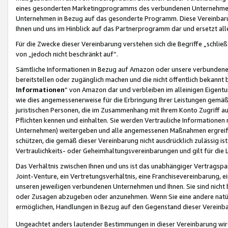
eines gesonderten Marketingprogramms des verbundenen Unternehmens
Unternehmen in Bezug auf das gesonderte Programm. Diese Vereinbarung
Ihnen und uns im Hinblick auf das Partnerprogramm dar und ersetzt al
Für die Zwecke dieser Vereinbarung verstehen sich die Begriffe „schließ
von „jedoch nicht beschränkt auf“.
Sämtliche Informationen in Bezug auf Amazon oder unsere verbunde
bereitstellen oder zugänglich machen und die nicht öffentlich bekannt bz
Informationen
“ von Amazon dar und verbleiben im alleinigen Eigent
wie dies angemessenerweise für die Erbringung Ihrer Leistungen gemäß d
juristischen Personen, die im Zusammenhang mit Ihrem Konto Zugriff au
Pflichten kennen und einhalten. Sie werden Vertrauliche Informationen 
Unternehmen) weitergeben und alle angemessenen Maßnahmen ergreifen
schützen, die gemäß dieser Vereinbarung nicht ausdrücklich zulässig is
Vertraulichkeits- oder Geheimhaltungsvereinbarungen und gilt für die
Das Verhältnis zwischen Ihnen und uns ist das unabhängiger Vertragspa
Joint-Venture, ein Vertretungsverhältnis, eine Franchisevereinbarung, 
unseren jeweiligen verbundenen Unternehmen und Ihnen. Sie sind ni
oder Zusagen abzugeben oder anzunehmen. Wenn Sie eine andere natürli
ermöglichen, Handlungen in Bezug auf den Gegenstand dieser Vereinbar
Ungeachtet anders lautender Bestimmungen in dieser Vereinbarung wird