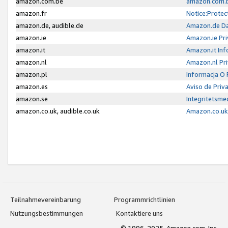
amazon.com.be
amazon.com.b
amazon.fr
Notice:Protec
amazon.de, audible.de
Amazon.de Da
amazon.ie
Amazon.ie Pri
amazon.it
Amazon.it Inf
amazon.nl
Amazon.nl Pri
amazon.pl
Informacja O
amazon.es
Aviso de Priv
amazon.se
Integritetsm
amazon.co.uk, audible.co.uk
Amazon.co.uk 
Teilnahmevereinbarung
Programmrichtlinien
Nutzungsbestimmungen
Kontaktiere uns