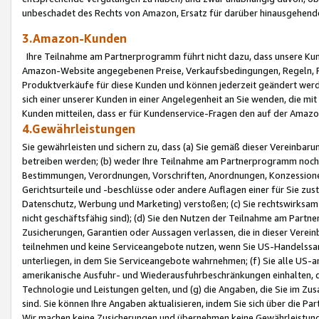
unbeschadet des Rechts von Amazon, Ersatz für darüber hinausgehen
3.Amazon-Kunden
Ihre Teilnahme am Partnerprogramm führt nicht dazu, dass unsere Kun
Amazon-Website angegebenen Preise, Verkaufsbedingungen, Regeln, Ri
Produktverkäufe für diese Kunden und können jederzeit geändert werde
sich einer unserer Kunden in einer Angelegenheit an Sie wenden, die 
Kunden mitteilen, dass er für Kundenservice-Fragen den auf der Ama
4.Gewährleistungen
Sie gewährleisten und sichern zu, dass (a) Sie gemäß dieser Vereinba
betreiben werden; (b) weder Ihre Teilnahme am Partnerprogramm noch d
Bestimmungen, Verordnungen, Vorschriften, Anordnungen, Konzessionen,
Gerichtsurteile und -beschlüsse oder andere Auflagen einer für Sie zu
Datenschutz, Werbung und Marketing) verstoßen; (c) Sie rechtswirksam 
nicht geschäftsfähig sind); (d) Sie den Nutzen der Teilnahme am Partne
Zusicherungen, Garantien oder Aussagen verlassen, die in dieser Verein
teilnehmen und keine Serviceangebote nutzen, wenn Sie US-Handelssa
unterliegen, in dem Sie Serviceangebote wahrnehmen; (f) Sie alle US
amerikanische Ausfuhr- und Wiederausfuhrbeschränkungen einhalten, 
Technologie und Leistungen gelten, und (g) die Angaben, die Sie im 
sind. Sie können Ihre Angaben aktualisieren, indem Sie sich über die 
Wir machen keine Zusicherungen und übernehmen keine Gewährleistun