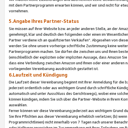
mit dem Partnerprogramm erwarten können, und wir sind nicht für etwa
vornehmen.
5.Angabe Ihres Partner-Status
Sie müssen auf Ihrer Website bzw. an jeder anderen Stelle, an der Am
genehmigt, klar und deutlich den folgenden oder einen im Wesentlichen
Partner verdiene ich an qualifizierten Verkäufen“. Abgesehen von die
werden Sie ohne unsere vorherige schriftliche Zustimmung keine weite
Partnerprogramm machen. Sie dürfen die zwischen uns und Ihnen best
(einschließlich der expliziten oder impliziten Aussage, dass Amazon Si
dass eine Verbindung zwischen Amazon und Ihnen oder einer anderen natü
vorliegenden Vereinbarung ausdrücklich gestattet ist.
6.Laufzeit und Kündigung
Die Laufzeit dieser Vereinbarung beginnt mit Ihrer Anmeldung für die 
jederzeit ordentlich oder aus wichtigem Grund durch schriftliche Kündi
automatisch und unter Ausschluss des Gerichtswegs), wobei eine solch
können kündigen, indem Sie sich über die Partner-Website in Ihrem Ko
auswählen.
Ferner können wir diese Vereinbarung jederzeit aus wichtigem Grund dur
Sie Ihre Pflichten aus dieser Vereinbarung erheblich verletzen; (b) wen
Programmrichtlinien) nicht innerhalb von 7 Tagen nach unserer Benachr
oder Haftungsansprüchen im Zusammenhang mit Ihrer Teilnahme am Pa