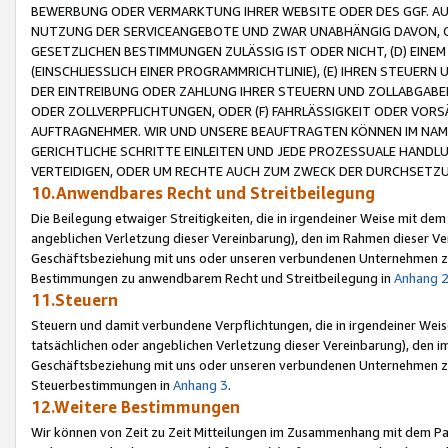
BEWERBUNG ODER VERMARKTUNG IHRER WEBSITE ODER DES GGF. AUF 
NUTZUNG DER SERVICEANGEBOTE UND ZWAR UNABHÄNGIG DAVON, O
GESETZLICHEN BESTIMMUNGEN ZULÄSSIG IST ODER NICHT, (D) EINE
(EINSCHLIESSLICH EINER PROGRAMMRICHTLINIE), (E) IHREN STEUER
DER EINTREIBUNG ODER ZAHLUNG IHRER STEUERN UND ZOLLABGAB
ODER ZOLLVERPFLICHTUNGEN, ODER (F) FAHRLÄSSIGKEIT ODER VORS
AUFTRAGNEHMER. WIR UND UNSERE BEAUFTRAGTEN KÖNNEN IM NAME
GERICHTLICHE SCHRITTE EINLEITEN UND JEDE PROZESSUALE HAND
VERTEIDIGEN, ODER UM RECHTE AUCH ZUM ZWECK DER DURCHSETZU
10.Anwendbares Recht und Streitbeilegung
Die Beilegung etwaiger Streitigkeiten, die in irgendeiner Weise mit de
angeblichen Verletzung dieser Vereinbarung), den im Rahmen dieser Ve
Geschäftsbeziehung mit uns oder unseren verbundenen Unternehmen zu
Bestimmungen zu anwendbarem Recht und Streitbeilegung in
Anhang 
11.Steuern
Steuern und damit verbundene Verpflichtungen, die in irgendeiner Wei
tatsächlichen oder angeblichen Verletzung dieser Vereinbarung), den 
Geschäftsbeziehung mit uns oder unseren verbundenen Unternehmen z
Steuerbestimmungen in
Anhang 3
.
12.Weitere Bestimmungen
Wir können von Zeit zu Zeit Mitteilungen im Zusammenhang mit dem Par