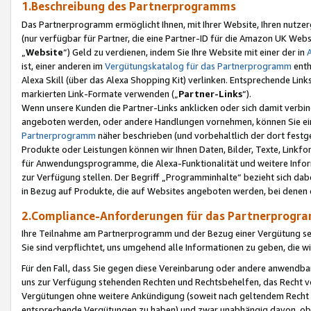
1.Beschreibung des Partnerprogramms
Das Partnerprogramm ermöglicht Ihnen, mit Ihrer Website, Ihren nutzer
(nur verfügbar für Partner, die eine Partner-ID für die Amazon UK We
„
Website
“) Geld zu verdienen, indem Sie Ihre Website mit einer der in
ist, einer anderen im
Vergütungskatalog für das Partnerprogramm
enth
Alexa Skill (über das Alexa Shopping Kit) verlinken. Entsprechende Lin
markierten Link-Formate verwenden („
Partner-Links
“).
Wenn unsere Kunden die Partner-Links anklicken oder sich damit verbi
angeboten werden, oder andere Handlungen vornehmen, können Sie eine
Partnerprogramm
näher beschrieben (und vorbehaltlich der dort festg
Produkte oder Leistungen können wir Ihnen Daten, Bilder, Texte, Linkfo
für Anwendungsprogramme, die Alexa-Funktionalität und weitere Inf
zur Verfügung stellen. Der Begriff „Programminhalte“ bezieht sich dabe
in Bezug auf Produkte, die auf Websites angeboten werden, bei denen 
2.Compliance-Anforderungen für das Partnerprog
Ihre Teilnahme am Partnerprogramm und der Bezug einer Vergütung setz
Sie sind verpflichtet, uns umgehend alle Informationen zu geben, die w
Für den Fall, dass Sie gegen diese Vereinbarung oder andere anwendba
uns zur Verfügung stehenden Rechten und Rechtsbehelfen, das Recht vo
Vergütungen ohne weitere Ankündigung (soweit nach geltendem Recht z
entsprechende Vergütungen zu haben) und zwar unabhängig davon, ob 