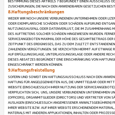
BESTIMMUNG DIESES ARTIKELS 7 BEGRÜNDET EINEN AUSSCHLUSS 
ZUSICHERUNGEN, DIE NACH DEN ANWENDBAREN GESETZLICHEN BE
8.Haftungsbeschränkungen
WEDER WIR NOCH UNSERE VERBUNDENEN UNTERNEHMEN ODER LIZEN
ODER EXEMPLARISCHE SCHÄDEN ODER SCHÄDEN AUFGRUND ENTGANG
NUTZUNGSAUSFALL ODER DATENVERLUST, DIE IM ZUSAMMENHANG MI
DES AUFTRETENS SOLCHER SCHÄDEN HINGEWIESEN WURDEN. FERN
SERVICEANGEBOTEN MAXIMAL DER HÖHE DES GESAMTBETRAGS DER 
ZEITPUNKT DES EREIGNISSES, DAS ZU DEM ZULETZT ENTSTANDENE
ZAHLENDEN VERGÜTUNGEN. SIE VERZICHTEN HIERMIT AUF ETWAIGE 
AUF ERFÜLLUNGSKLAGE, UNTERLASSUNGSKLAGE ODER ANDERE RECHT
DIESES ABSATZES BEGRÜNDET EINE EINSCHRÄNKUNG VON HAFTUNG
EINGESCHRÄNKT WERDEN KÖNNEN.
9.Haftungsfreistellung
SOFERN UND SOWEIT EIN HAFTUNGSAUSSCHLUSS NACH DEN ANWENDB
HAFTUNG FÜR ANGELEGENHEITEN AUS, DIE UNMITTELBAR ODER MITT
WEBSITE (EINSCHLIESSLICH IHRER NUTZUNG DER SERVICEANGEBOTE)
VERPFLICHTEN SICH, UNS, UNSERE VERBUNDENEN UNTERNEHMEN UN
(OFFICERS), ORGANMITGLIEDER (DIRECTORS) UND VERTRETER VON 
AUSLAGEN (EINSCHLIESSLICH ANGEMESSENER ANWALTSGEBÜHREN) FR
IHRER WEBSITE BZW. AUF IHRER WEBSITE ERSCHEINENDEM MATERIAL
MATERIALS MIT ANDEREN APPLIKATIONEN, INHALTEN ODER PROZESSE