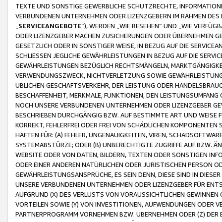
TEXTE UND SONSTIGE GEWERBLICHE SCHUTZRECHTE, INFORMATIONE
VERBUNDENEN UNTERNEHMEN ODER LIZENZGEBERN IM RAHMEN DES
„
SERVICEANGEBOTE
“), WERDEN „WIE BESEHEN“ UND „WIE VERFÜ
ODER LIZENZGEBER MACHEN ZUSICHERUNGEN ODER ÜBERNEHMEN GEW
GESETZLICH ODER IN SONSTIGER WEISE, IN BEZUG AUF DIE SERVI
SCHLIESSEN JEGLICHE GEWÄHRLEISTUNGEN IN BEZUG AUF DIE SERVI
GEWÄHRLEISTUNGEN BEZÜGLICH RECHTSMÄNGELN, MARKTGÄNGIGKEIT
VERWENDUNGSZWECK, NICHTVERLETZUNG SOWIE GEWÄHRLEISTUNGEN 
ÜBLICHEN GESCHÄFTSVERKEHR, DER LEISTUNG ODER HANDELSBRÄUCH
BESCHAFFENHEIT, MERKMALE, FUNKTIONEN, DEN LEISTUNGSUMFANG 
NOCH UNSERE VERBUNDENEN UNTERNEHMEN ODER LIZENZGEBER GEWÄ
BESCHRIEBEN DURCHGÄNGIG BZW. AUF BESTIMMTE ART UND WEISE
KORREKT, FEHLERFREI ODER FREI VON SCHÄDLICHEN KOMPONENTEN
HAFTEN FÜR: (A) FEHLER, UNGENAUIGKEITEN, VIREN, SCHADSOFTW
SYSTEMABSTÜRZE; ODER (B) UNBERECHTIGTE ZUGRIFFE AUF BZW. 
WEBSITE ODER VON DATEN, BILDERN, TEXTEN ODER SONSTIGEN INF
ODER EINER ANDEREN NATÜRLICHEN ODER JURISTISCHEN PERSON OD
GEWÄHRLEISTUNGSANSPRÜCHE, ES SEIN DENN, DIESE SIND IN DIES
UNSERE VERBUNDENEN UNTERNEHMEN ODER LIZENZGEBER FÜR EN
AUFGRUND (X) DES VERLUSTS VON VORAUSSICHTLICHEN GEWINNEN
VORTEILEN SOWIE (Y) VON INVESTITIONEN, AUFWENDUNGEN ODER VE
PARTNERPROGRAMM VORNEHMEN BZW. ÜBERNEHMEN ODER (Z) DER 