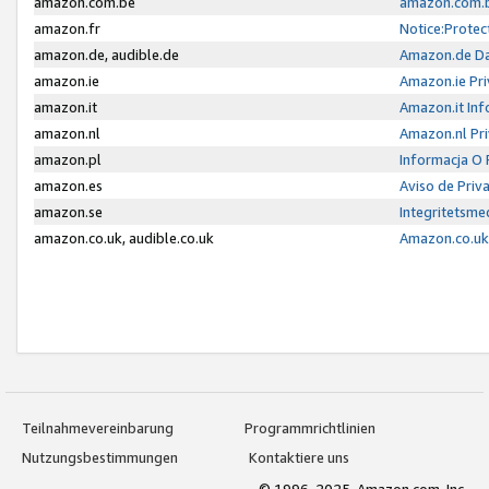
amazon.com.be
amazon.com.b
amazon.fr
Notice:Protec
amazon.de, audible.de
Amazon.de Da
amazon.ie
Amazon.ie Pri
amazon.it
Amazon.it Inf
amazon.nl
Amazon.nl Pri
amazon.pl
Informacja O
amazon.es
Aviso de Priv
amazon.se
Integritetsm
amazon.co.uk, audible.co.uk
Amazon.co.uk 
Teilnahmevereinbarung
Programmrichtlinien
Nutzungsbestimmungen
Kontaktiere uns