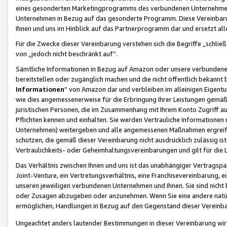
eines gesonderten Marketingprogramms des verbundenen Unternehmens
Unternehmen in Bezug auf das gesonderte Programm. Diese Vereinbarung
Ihnen und uns im Hinblick auf das Partnerprogramm dar und ersetzt al
Für die Zwecke dieser Vereinbarung verstehen sich die Begriffe „schließ
von „jedoch nicht beschränkt auf“.
Sämtliche Informationen in Bezug auf Amazon oder unsere verbunde
bereitstellen oder zugänglich machen und die nicht öffentlich bekannt bz
Informationen
“ von Amazon dar und verbleiben im alleinigen Eigent
wie dies angemessenerweise für die Erbringung Ihrer Leistungen gemäß d
juristischen Personen, die im Zusammenhang mit Ihrem Konto Zugriff au
Pflichten kennen und einhalten. Sie werden Vertrauliche Informationen 
Unternehmen) weitergeben und alle angemessenen Maßnahmen ergreifen
schützen, die gemäß dieser Vereinbarung nicht ausdrücklich zulässig is
Vertraulichkeits- oder Geheimhaltungsvereinbarungen und gilt für die
Das Verhältnis zwischen Ihnen und uns ist das unabhängiger Vertragspa
Joint-Venture, ein Vertretungsverhältnis, eine Franchisevereinbarung, 
unseren jeweiligen verbundenen Unternehmen und Ihnen. Sie sind ni
oder Zusagen abzugeben oder anzunehmen. Wenn Sie eine andere natürli
ermöglichen, Handlungen in Bezug auf den Gegenstand dieser Vereinbar
Ungeachtet anders lautender Bestimmungen in dieser Vereinbarung wird