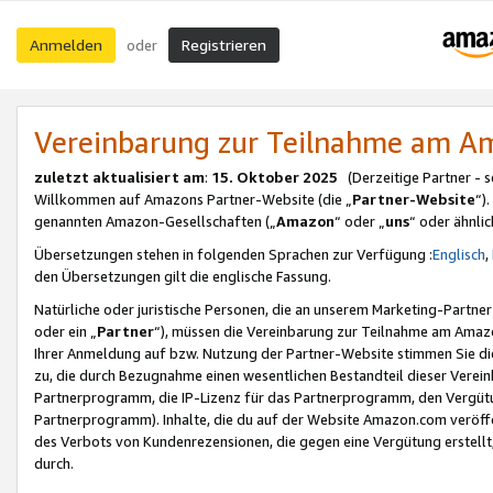
Anmelden
Registrieren
oder
Vereinbarung zur Teilnahme am 
zuletzt aktualisiert am
:
15. Oktober 2025
(Derzeitige Partner - 
Willkommen auf Amazons Partner-Website (die „
Partner-Website
“)
genannten Amazon-Gesellschaften („
Amazon
“ oder „
uns
“ oder ähnli
Übersetzungen stehen in folgenden Sprachen zur Verfügung :
Englisch
,
den Übersetzungen gilt die englische Fassung.
Natürliche oder juristische Personen, die an unserem Marketing-Partn
oder ein „
Partner
“), müssen die Vereinbarung zur Teilnahme am Ama
Ihrer Anmeldung auf bzw. Nutzung der Partner-Website stimmen Sie die
zu, die durch Bezugnahme einen wesentlichen Bestandteil dieser Verei
Partnerprogramm, die IP-Lizenz für das Partnerprogramm, den Vergütu
Partnerprogramm). Inhalte, die du auf der Website Amazon.com veröffe
des Verbots von Kundenrezensionen, die gegen eine Vergütung erstellt, 
durch.