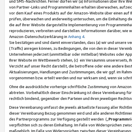
und SMS-Nachrichten. Ferner dürfen wir (a) Informationen über Ihre We
von Partner-Links und Programminhalten erhalten überwachen, aufzei
vor dem Kauf eines Produkts auf der Amazon-Website über einen auf Ih
prüfen, überwachen und anderweitig untersuchen, um die Einhaltung dies
die auf Ihrer Website dargestellte Implementierung von Programminhalt
reproduzieren, verbreiten und darstellen. Informationen darüber, wie w
Amazon-Datenschutzerklärung in
Anhang 4
.
Sie bestätigen und sind damit einverstanden, dass (a) wir und unsere 
(Traffic) anregen können, zu Bedingungen, die von den in dieser Vere
Unternehmen jederzeit (unmittelbar oder mittelbar) Websites oder Appl
Ihrer Website im Wettbewerb stehen, (c) ein Versäumnis unsererseits, I
Verzicht auf unser Recht darstellt, die betroffene oder eine andere B
Aktualisierungen, Handlungen und Zustimmungen, die wir ggf. im Rahme
vorgenommen bzw. erteilt werden und nur wirksam sind, wenn sie schri
Ohne die ausdrückliche vorherige schriftliche Zustimmung von Amazon
abtreten. Vorbehaltlich dieser Einschränkung ist diese Vereinbarung f
rechtlich bindend, gegenüber den Parteien und ihren jeweiligen Rech
Diese Vereinbarung umfasst die jeweils aktuellste Fassung aller Richtli
dieser Vereinbarung Bezug genommen wird und alle anderen Richtlinie
des Partnerprogramms zur Verfügung gestellt werden („
Programmric
verpflichten sich zu deren Einhaltung. Im Falle von Widersprüchen zwi
maßgeblich. Im Falle von Widersprüchen zwischen dieser Vereinbarun