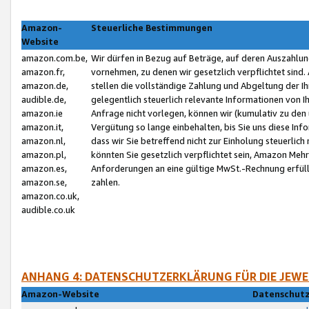
Amazon-
Steuerliche Bestimmungen
Website
amazon.com.be,
Wir dürfen in Bezug auf Beträge, auf deren Auszahlun
amazon.fr,
vornehmen, zu denen wir gesetzlich verpflichtet sind
amazon.de,
stellen die vollständige Zahlung und Abgeltung der 
audible.de,
gelegentlich steuerlich relevante Informationen von I
amazon.ie
Anfrage nicht vorlegen, können wir (kumulativ zu de
amazon.it,
Vergütung so lange einbehalten, bis Sie uns diese Inf
amazon.nl,
dass wir Sie betreffend nicht zur Einholung steuerlich 
amazon.pl,
könnten Sie gesetzlich verpflichtet sein, Amazon Meh
amazon.es,
Anforderungen an eine gültige MwSt.-Rechnung erfüllt
amazon.se,
zahlen.
amazon.co.uk,
audible.co.uk
ANHANG 4: DATENSCHUTZERKLÄRUNG FÜR DIE JEWE
Amazon-Website
Datenschutz