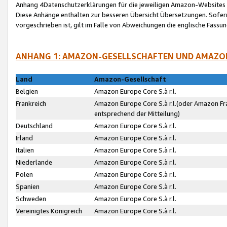
Anhang 4Datenschutzerklärungen für die jeweiligen Amazon-Websites
Diese Anhänge enthalten zur besseren Übersicht Übersetzungen. Sofe
vorgeschrieben ist, gilt im Falle von Abweichungen die englische Fass
ANHANG 1: AMAZON-GESELLSCHAFTEN UND AMAZO
Land
Amazon-Gesellschaft
Belgien
Amazon Europe Core S.à r.l.
Frankreich
Amazon Europe Core S.à r.l.(oder Amazon Fr
entsprechend der Mitteilung)
Deutschland
Amazon Europe Core S.à r.l.
Irland
Amazon Europe Core S.à r.l.
Italien
Amazon Europe Core S.à r.l.
Niederlande
Amazon Europe Core S.à r.l.
Polen
Amazon Europe Core S.à r.l.
Spanien
Amazon Europe Core S.à r.l.
Schweden
Amazon Europe Core S.à r.l.
Vereinigtes Königreich
Amazon Europe Core S.à r.l.