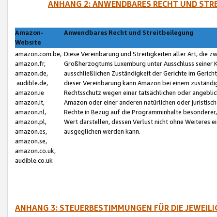
ANHANG 2: ANWENDBARES RECHT UND STRE
Amazon-
Anwendbares Recht und Streitbeilegung
Website
amazon.com.be,
Diese Vereinbarung und Streitigkeiten aller Art, die 
amazon.fr,
Großherzogtums Luxemburg unter Ausschluss seiner Kol
amazon.de,
ausschließlichen Zuständigkeit der Gerichte im Geri
audible.de,
dieser Vereinbarung kann Amazon bei einem zuständig
amazon.ie
Rechtsschutz wegen einer tatsächlichen oder angebli
amazon.it,
Amazon oder einer anderen natürlichen oder juristisc
amazon.nl,
Rechte in Bezug auf die Programminhalte besonderer,
amazon.pl,
Wert darstellen, dessen Verlust nicht ohne Weiteres e
amazon.es,
ausgeglichen werden kann.
amazon.se,
amazon.co.uk,
audible.co.uk
ANHANG 3: STEUERBESTIMMUNGEN FÜR DIE JEWEIL