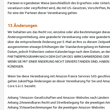
Parteien in irgendeiner Weise (einschließlich des Ergreifens oder Unt
veranlasst oder verpflichtet wird, die mit US-Gesetzen, Vorschriften,
für eine der Parteien dieser Vereinbarung gelten.
13.Änderungen
Wir behalten uns das Recht vor, einzelne oder alle Bestimmungen diese
Änderungsmitteilung, eine geänderte Vereinbarung oder eine geänderte 
über die entsprechende Änderung per E-Mail an Ihre zu diesem Zeitpun
ausgenommen etwaige Erhöhungen der Standardvergütung im Rahmen
Datum, jedoch frühestens sieben Kalendertage nach dem Datum, an de
PARTNERPROGRAMM NACH DEM DATUM DES WIRKSAMWERDENS DER Ä
WENN SIE MIT EINER ÄNDERUNG NICHT EINVERSTANDEN SIND, HABEN S
KÜNDIGEN.
Wenn Sie diese Vereinbarung mit Amazon France Services SAS geschlo
gelten zukünftige Änderungen an dieser Vereinbarung für Sie und Ama
Core S.à r.l. bezieht.
Anhang 1Amazon-Gesellschaften und Amazon-Websites nach Ländern
Anhang 2Anwendbares Recht und Streitbeilegung für die jeweiligen 
Anhang 3Steuerbestimmungen für die jeweiligen Amazon-Websites