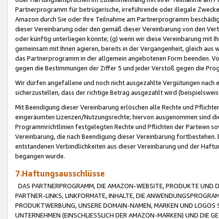
Partnerprogramm für betrügerische, irreführende oder illegale Zwecke
Amazon durch Sie oder Ihre Teilnahme am Partnerprogramm beschädig
dieser Vereinbarung oder den gemäß dieser Vereinbarung von den Vertr
oder künftig unterliegen könnte; (g) wenn wir diese Vereinbarung mit I
gemeinsam mit Ihnen agieren, bereits in der Vergangenheit, gleich aus
das Partnerprogramm in der allgemein angebotenen Form beenden. Vors
gegen die Bestimmungen der Ziffer 5 und jeder Verstoß gegen die Prog
Wir dürfen angefallene und noch nicht ausgezahlte Vergütungen nach 
sicherzustellen, dass der richtige Betrag ausgezahlt wird (beispielsw
Mit Beendigung dieser Vereinbarung erlöschen alle Rechte und Pflichte
eingeräumten Lizenzen/Nutzungsrechte; hiervon ausgenommen sind die in 
Programmrichtlinien festgelegten Rechte und Pflichten der Parteien sow
Vereinbarung, die nach Beendigung dieser Vereinbarung fortbestehen. D
entstandenen Verbindlichkeiten aus dieser Vereinbarung und der Haft
begangen wurde.
7.Haftungsausschlüsse
DAS PARTNERPROGRAMM, DIE AMAZON-WEBSITE, PRODUKTE UND DI
PARTNER-LINKS, LINKFORMATE, INHALTE, DIE ANWENDUNGSPROGR
PRODUKTWERBUNG, UNSERE DOMAIN-NAMEN, MARKEN UND LOGOS S
UNTERNEHMEN (EINSCHLIESSLICH DER AMAZON-MARKEN) UND DIE GE