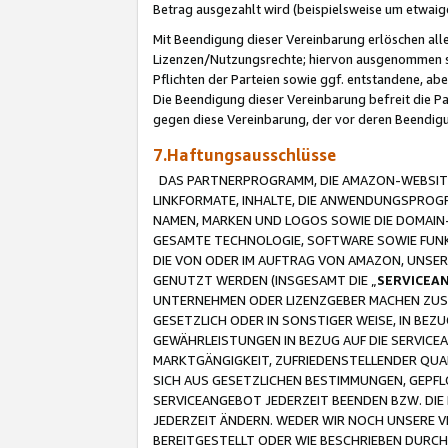
Betrag ausgezahlt wird (beispielsweise um etwai
Mit Beendigung dieser Vereinbarung erlöschen alle
Lizenzen/Nutzungsrechte; hiervon ausgenommen sind
Pflichten der Parteien sowie ggf. entstandene, ab
Die Beendigung dieser Vereinbarung befreit die P
gegen diese Vereinbarung, der vor deren Beendi
7.Haftungsausschlüsse
DAS PARTNERPROGRAMM, DIE AMAZON-WEBSITE,
LINKFORMATE, INHALTE, DIE ANWENDUNGSPRO
NAMEN, MARKEN UND LOGOS SOWIE DIE DOMAIN
GESAMTE TECHNOLOGIE, SOFTWARE SOWIE FUNKT
DIE VON ODER IM AUFTRAG VON AMAZON, UNS
GENUTZT WERDEN (INSGESAMT DIE „
SERVICEA
UNTERNEHMEN ODER LIZENZGEBER MACHEN ZUSI
GESETZLICH ODER IN SONSTIGER WEISE, IN BE
GEWÄHRLEISTUNGEN IN BEZUG AUF DIE SERVICE
MARKTGÄNGIGKEIT, ZUFRIEDENSTELLENDER QUA
SICH AUS GESETZLICHEN BESTIMMUNGEN, GEPFL
SERVICEANGEBOT JEDERZEIT BEENDEN BZW. DIE
JEDERZEIT ÄNDERN. WEDER WIR NOCH UNSERE 
BEREITGESTELLT ODER WIE BESCHRIEBEN DURC