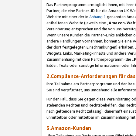
Das Partnerprogramm ermöglicht Ihnen, mit Ihrer W
Partner, die eine Partner-ID für die Amazon UK W
Website mit einer der in
Anhang 1
genannten Amazon
enthaltenen Website (jeweils eine „
Amazon-Webs
Vereinbarung entsprechen und die von uns bereitg
Wenn unsere Kunden die Partner-Links anklicken 
andere Handlungen vornehmen, können Sie eine Ver
der dort festgelegten Einschränkungen) erhalten. 
Widgets, Links, Marketing-Inhalte und andere Ver
Zusammenhang mit dem Partnerprogramm (die „
Bilder, Texte oder sonstige Informationen oder In
2.Compliance-Anforderungen für d
Ihre Teilnahme am Partnerprogramm und der Bezug 
Sie sind verpflichtet, uns umgehend alle Informat
Für den Fall, dass Sie gegen diese Vereinbarung 
stehenden Rechten und Rechtsbehelfen, das Recht
nach geltendem Recht zulässig) dauerhaft einzus
unmittelbar oder mittelbar im Zusammenhang mit
3.Amazon-Kunden
Ihre Teilnahme am Partnerprogramm führt nicht d