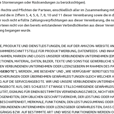
ge Stornierungen oder Rücksendungen zu berücksichtigen).
 Rechte und Pflichten der Parteien, einschließlich aller im Zusammenhang m
 die in Ziffern 3, 4, 5, 6, 7, 8, 10 und 11 dieser Vereinbarung sowie die in
er noch nicht erfüllte Zahlungsverpflichtungen aus dieser Vereinbarung, die
arteien nicht von den bereits entstandenen Verbindlichkeiten aus dieser Ver
gung begangen wurde.
 PRODUKTE UND DIENSTLEISTUNGEN, DIE AUF DER AMAZON-WEBSITE AN
GRAMMIERSCHNITTSTELLE FÜR PRODUKTWERBUNG, DATENFEEDS UND INH
-NAMEN, MARKEN UND LOGOS UNSERER VERBUNDENEN UNTERNEHMEN (EIN
IONEN, MATERIAL, DATEN, BILDER, TEXTE UND SONSTIGE GEWERBLICHE 
EREN VERBUNDENEN UNTERNEHMEN ODER LIZENZGEBERN IM RAHMEN DES 
NGEBOTE
“), WERDEN „WIE BESEHEN“ UND „WIE VERFÜGBAR“ BEREITGEST
CHERUNGEN ODER ÜBERNEHMEN GEWÄHRLEISTUNGEN GLEICH WELCHER AR
ZUG AUF DIE SERVICEANGEBOTE. WIR UND UNSERE VERBUNDENEN UNTERNEH
ANGEBOTE AUS; DIES SCHLIESST ETWAIGE STILLSCHWEIGENDE GEWÄHRLE
LITÄT, EIGNUNG FÜR EINEN BESTIMMTEN VERWENDUNGSZWECK, NICHTVER
OGENHEITEN, DEM ÜBLICHEN GESCHÄFTSVERKEHR, DER LEISTUNG ODER H
 BESCHAFFENHEIT, MERKMALE, FUNKTIONEN, DEN LEISTUNGSUMFANG ODER
VERBUNDENEN UNTERNEHMEN ODER LIZENZGEBER GEWÄHRLEISTEN, DASS D
HGÄNGIG BZW. AUF BESTIMMTE ART UND WEISE FUNKTIONIEREN WERDEN 