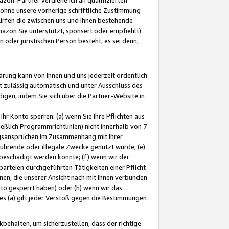
ohne unsere vorherige schriftliche Zustimmung
ürfen die zwischen uns und Ihnen bestehende
mazon Sie unterstützt, sponsert oder empfiehlt)
oder juristischen Person besteht, es sei denn,
arung kann von Ihnen und uns jederzeit ordentlich
t zulässig automatisch und unter Ausschluss des
gen, indem Sie sich über die Partner-Website in
hr Konto sperren: (a) wenn Sie Ihre Pflichten aus
eßlich Programmrichtlinien) nicht innerhalb von 7
ngsansprüchen im Zusammenhang mit Ihrer
ührende oder illegale Zwecke genutzt wurde; (e)
eschädigt werden könnte; (f) wenn wir der
rteien durchgeführten Tätigkeiten einer Pflicht
nen, die unserer Ansicht nach mit Ihnen verbunden
nto gesperrt haben) oder (h) wenn wir das
 (a) gilt jeder Verstoß gegen die Bestimmungen
ehalten, um sicherzustellen, dass der richtige