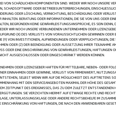
FREI VON SCHÄDLICHEN KOMPONENTEN SIND. WEDER WIR NOCH UNSERE 
VIREN, SCHADSOFTWARE ODER BETRIEBSUNTERBRECHUNGEN, EINSCHLIESSL
ÄNDERUNG ODER LÖSCHUNG, VERNICHTUNG, BESCHÄDIGUNG ODER VERLUST 
INHALTEN. BERATUNG ODER INFORMATIONEN, DIE SIE VON UNS ODER EIN
LTEN, BEGRÜNDEN KEINE GEWÄHRLEISTUNGSANSPRÜCHE, ES SEIN DENN, DI
WEDER WIR NOCH UNSERE VERBUNDENEN UNTERNEHMEN ODER LIZENZGEBE
FGRUND (X) DES VERLUSTS VON VORAUSSICHTLICHEN GEWINNEN ODER 
 (Y) VON INVESTITIONEN, AUFWENDUNGEN ODER VERPFLICHTUNGEN, DIE 
EN ODER (Z) DER BEENDIGUNG ODER AUSSETZUNG IHRER TEILNAHME A
LUSS ODER EINE EINSCHRÄNKUNG VON GEWÄHRLEISTUNGEN, HAFTUNGEN O
NICHT AUSGESCHLOSSEN ODER EINGESCHRÄNKT WERDEN KÖNNEN.
EHMEN ODER LIZENZGEBER HAFTEN FÜR MITTELBARE, NEBEN- ODER FOL
R EINNAHMEN ODER GEWINNE, VERLUST VON FIRMENWERT, NUTZUNGSAU
TSTEHEN, SELBST WENN WIR AUF DIE MÖGLICHKEIT DES AUFTRETENS S
MENHANG MIT DEN SERVICEANGEBOTEN MAXIMAL DER HÖHE DES GESAMT
M ZEITPUNKT DES EREIGNISSES, DAS ZU DEM ZULETZT ENTSTANDENEN 
ERGÜTUNGEN. SIE VERZICHTEN HIERMIT AUF ETWAIGE RECHTE UND RECHT
KLAGE, UNTERLASSUNGSKLAGE ODER ANDERE RECHTSBEHELFE IM ZUSAMME
NE EINSCHRÄNKUNG VON HAFTUNGEN, DIE NACH DEN ANWENDBAREN GESE