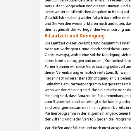
Verkäufen“. Abgesehen von diesem Hinweis, und a
keine weiteren öffentlichen Angaben in Bezug au
Geschäftsbeziehung weder falsch darstellen noch a
und Sie werden weder erklären noch andeuten, dass
dies ist gemäß der vorliegenden Vereinbarung ausd
6.Laufzeit und Kündigung
Die Laufzeit dieser Vereinbarung beginnt mit Ihre
oder aus wichtigem Grund durch schriftliche Kündi
Gerichtswegs), wobei eine solche Kündigung siebe
Ihrem Konto einloggen und unter „Kontoeinstellu
Ferner können wir diese Vereinbarung jederzeit aus
dieser Vereinbarung erheblich verletzen; (b) wenn
Tagen nach unserer Benachrichtigung an Sie behe
Teilnahme am Partnerprogramm ausgesetzt sein kö
wenn wir der Meinung sind, dass die Marke oder 
Meinung sind, dass Amazon im Zusammenhang mit d
zum Steuereinbehalt unterliegt oder künftig unter
sind oder gemeinsam mit Ihnen agieren, bereits in
Partnerprogramm in der allgemein angebotenen Fo
der Ziffer 5 und jeder Verstoß gegen die Programm
Wir dürfen angefallene und noch nicht ausgezahlt