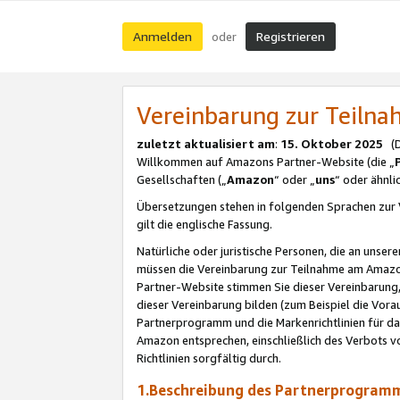
Anmelden
Registrieren
oder
Vereinbarung zur Teil
zuletzt aktualisiert am
:
15. Oktober 2025
(De
Willkommen auf Amazons Partner-Website (die „
Gesellschaften („
Amazon
“ oder „
uns
“ oder ähnl
Übersetzungen stehen in folgenden Sprachen zur 
gilt die englische Fassung.
Natürliche oder juristische Personen, die an uns
müssen die Vereinbarung zur Teilnahme am Amaz
Partner-Website stimmen Sie dieser Vereinbarung,
dieser Vereinbarung bilden (zum Beispiel die Vo
Partnerprogramm und die Markenrichtlinien für da
Amazon entsprechen, einschließlich des Verbots vo
Richtlinien sorgfältig durch.
1.Beschreibung des Partnerprogra