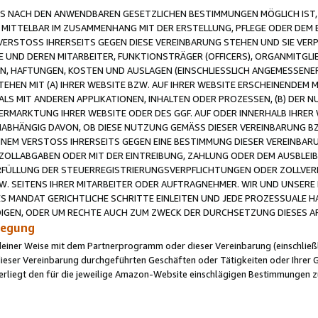
 NACH DEN ANWENDBAREN GESETZLICHEN BESTIMMUNGEN MÖGLICH IST, S
MITTELBAR IM ZUSAMMENHANG MIT DER ERSTELLUNG, PFLEGE ODER DEM BE
ERSTOSS IHRERSEITS GEGEN DIESE VEREINBARUNG STEHEN UND SIE VERP
UND DEREN MITARBEITER, FUNKTIONSTRÄGER (OFFICERS), ORGANMITGLI
N, HAFTUNGEN, KOSTEN UND AUSLAGEN (EINSCHLIESSLICH ANGEMESSENE
HEN MIT (A) IHRER WEBSITE BZW. AUF IHRER WEBSITE ERSCHEINENDEM M
LS MIT ANDEREN APPLIKATIONEN, INHALTEN ODER PROZESSEN, (B) DER 
RMARKTUNG IHRER WEBSITE ODER DES GGF. AUF ODER INNERHALB IHRER W
ABHÄNGIG DAVON, OB DIESE NUTZUNG GEMÄSS DIESER VEREINBARUNG B
EINEM VERSTOSS IHRERSEITS GEGEN EINE BESTIMMUNG DIESER VEREINBARU
D ZOLLABGABEN ODER MIT DER EINTREIBUNG, ZAHLUNG ODER DEM AUSBLEI
FÜLLUNG DER STEUERREGISTRIERUNGSVERPFLICHTUNGEN ODER ZOLLVERPF
W. SEITENS IHRER MITARBEITER ODER AUFTRAGNEHMER. WIR UND UNSERE
ES MANDAT GERICHTLICHE SCHRITTE EINLEITEN UND JEDE PROZESSUALE 
GEN, ODER UM RECHTE AUCH ZUM ZWECK DER DURCHSETZUNG DIESES AR
ilegung
endeiner Weise mit dem Partnerprogramm oder dieser Vereinbarung (einschließl
ieser Vereinbarung durchgeführten Geschäften oder Tätigkeiten oder Ihrer 
iegt den für die jeweilige Amazon-Website einschlägigen Bestimmungen z