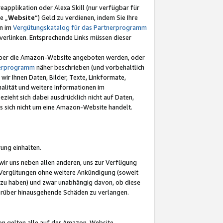
eapplikation oder Alexa Skill (nur verfügbar für
e „
Website
“) Geld zu verdienen, indem Sie Ihre
en im
Vergütungskatalog für das Partnerprogramm
t) verlinken. Entsprechende Links müssen dieser
e über die Amazon-Website angeboten werden, oder
nerprogramm
näher beschrieben (und vorbehaltlich
ir Ihnen Daten, Bilder, Texte, Linkformate,
alität und weitere Informationen im
zieht sich dabei ausdrücklich nicht auf Daten,
es sich nicht um eine Amazon-Website handelt.
rung einhalten.
ir uns neben allen anderen, uns zur Verfügung
n Vergütungen ohne weitere Ankündigung (soweit
 zu haben) und zwar unabhängig davon, ob diese
darüber hinausgehende Schäden zu verlangen.
on gelten alle auf der Amazon-Website