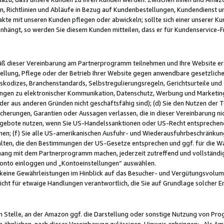
, Richtlinien und Abläufe in Bezug auf Kundenbestellungen, Kundendienst 
kte mit unseren Kunden pflegen oder abwickeln; sollte sich einer unserer Ku
nhängt, so werden Sie diesem Kunden mitteilen, dass er für Kundenservic
emäß dieser Vereinbarung am Partnerprogramm teilnehmen und Ihre Website er
ellung, Pflege oder der Betrieb Ihrer Website gegen anwendbare gesetzlich
skodizes, Branchenstandards, Selbstregulierungsregeln, Gerichtsurteile und 
ngen zu elektronischer Kommunikation, Datenschutz, Werbung und Marketing)
 oder aus anderen Gründen nicht geschäftsfähig sind); (d) Sie den Nutzen de
cherungen, Garantien oder Aussagen verlassen, die in dieser Vereinbarung nich
gebote nutzen, wenn Sie US-Handelssanktionen oder US-Recht entsprechen
men; (f) Sie alle US-amerikanischen Ausfuhr- und Wiederausfuhrbeschränkun
ten, die den Bestimmungen der US-Gesetze entsprechen und ggf. für die Wa
hang mit dem Partnerprogramm machen, jederzeit zutreffend und vollständig 
 Konto einloggen und „Kontoeinstellungen“ auswählen.
keine Gewährleistungen im Hinblick auf das Besucher- und Vergütungsvolu
icht für etwaige Handlungen verantwortlich, die Sie auf Grundlage solcher
en Stelle, an der Amazon ggf. die Darstellung oder sonstige Nutzung von Pr
 ähnlichen, nach dieser Vereinbarung zulässigen, Hinweis anbringen: „Als Ama