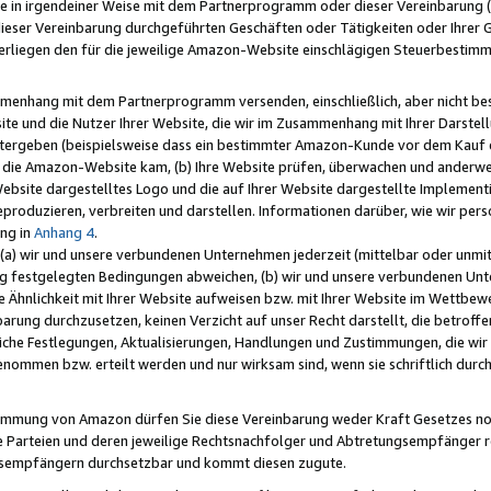
e in irgendeiner Weise mit dem Partnerprogramm oder dieser Vereinbarung (ei
ieser Vereinbarung durchgeführten Geschäften oder Tätigkeiten oder Ihrer 
liegen den für die jeweilige Amazon-Website einschlägigen Steuerbestim
mmenhang mit dem Partnerprogramm versenden, einschließlich, aber nicht be
site und die Nutzer Ihrer Website, die wir im Zusammenhang mit Ihrer Darst
itergeben (beispielsweise dass ein bestimmter Amazon-Kunde vor dem Kauf
uf die Amazon-Website kam, (b) Ihre Website prüfen, überwachen und anderwei
r Website dargestelltes Logo und die auf Ihrer Website dargestellte Impleme
reproduzieren, verbreiten und darstellen. Informationen darüber, wie wir per
ng in
Anhang 4
.
 (a) wir und unsere verbundenen Unternehmen jederzeit (mittelbar oder unmit
ng festgelegten Bedingungen abweichen, (b) wir und unsere verbundenen Unte
 Ähnlichkeit mit Ihrer Website aufweisen bzw. mit Ihrer Website im Wettbewer
barung durchzusetzen, keinen Verzicht auf unser Recht darstellt, die betrof
liche Festlegungen, Aktualisierungen, Handlungen und Zustimmungen, die wi
enommen bzw. erteilt werden und nur wirksam sind, wenn sie schriftlich dur
stimmung von Amazon dürfen Sie diese Vereinbarung weder Kraft Gesetzes no
die Parteien und deren jeweilige Rechtsnachfolger und Abtretungsempfänger 
ngsempfängern durchsetzbar und kommt diesen zugute.