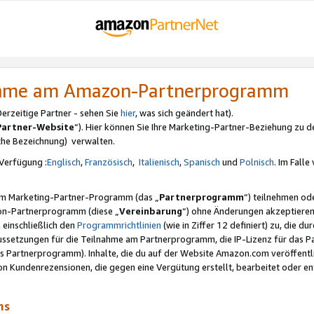
nahme am Amazon-Partnerprogramm
rzeitige Partner - sehen Sie
hier
, was sich geändert hat).
Partner-Website
“). Hier können Sie Ihre Marketing-Partner-Beziehung zu d
iche Bezeichnung) verwalten.
Verfügung :
Englisch
,
Französisch
,
Italienisch
,
Spanisch
und
Polnisch
. Im Fall
erem Marketing-Partner-Programm (das „
Partnerprogramm
“) teilnehmen od
on-Partnerprogramm (diese „
Vereinbarung
“) ohne Änderungen akzeptieren
 einschließlich den
Programmrichtlinien
(wie in Ziffer 12 definiert) zu, die 
raussetzungen für die Teilnahme am Partnerprogramm, die IP-Lizenz für das
s Partnerprogramm). Inhalte, die du auf der Website Amazon.com veröffentl
n Kundenrezensionen, die gegen eine Vergütung erstellt, bearbeitet oder ent
mms