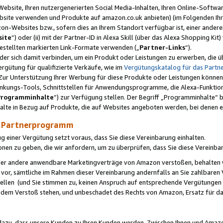
ebsite, Ihren nutzergenerierten Social Media-Inhalten, Ihren Online-Softwar
ebsite verwenden und Produkte auf amazon.co.uk anbieten) (im Folgenden Ihr
-Websites bzw., sofern dies an Ihrem Standort verfügbar ist, einer ander
ite
“) oder (ii) mit der Partner-ID in Alexa Skill (über das Alexa Shopping Ki
estellten markierten Link-Formate verwenden („
Partner-Links
“).
oder sich damit verbinden, um ein Produkt oder Leistungen zu erwerben, di
gütung für qualifizierte Verkäufe, wie im
Vergütungskatalog für das Part
Zur Unterstützung Ihrer Werbung für diese Produkte oder Leistungen können w
linkungs-Tools, Schnittstellen für Anwendungsprogramme, die Alexa-Funktion
Programminhalte
“) zur Verfügung stellen. Der Begriff „Programminhalte“ be
halte in Bezug auf Produkte, die auf Websites angeboten werden, bei denen 
as Partnerprogramm
einer Vergütung setzt voraus, dass Sie diese Vereinbarung einhalten.
ionen zu geben, die wir anfordern, um zu überprüfen, dass Sie diese Vereinba
oder andere anwendbare Marketingverträge von Amazon verstoßen, behalten w
 vor, sämtliche im Rahmen dieser Vereinbarung andernfalls an Sie zahlbare
tellen (und Sie stimmen zu, keinen Anspruch auf entsprechende Vergütungen
 dem Verstoß stehen, und unbeschadet des Rechts von Amazon, Ersatz für 
azu, dass unsere Kunden zu Ihren Kunden werden. Zwischen Ihnen und Amaz