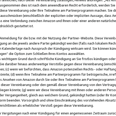
usgenommen dies ist nach dem anwendbaren Recht erforderlich, werden Sie 
f diese Vereinbarung oder Ihre Teilnahme am Partnerprogramm machen. Sie d
usschmücken (einschließlich der expliziten oder impliziten Aussage, dass A
 eine Verbindung zwischen Amazon und Ihnen oder einer anderen natürlichen 
rücklich gestattet ist.
r Anmeldung für die bzw. mit der Nutzung der Partner-Website. Diese Vereinb
gung an die jeweils andere Partei gekündigt werden (falls nach lokalem Rech
n Kalendertage nach Ausspruch der Kündigung wirksam wird. Sie können kündi
ngen“ die Option zum Schließen Ihres Kontos auswählen.
 wichtigem Grund durch schriftliche Kündigung an Sie fristlos kündigen oder I
 Sie darüber hinaus anderweitige Verstöße gegen diese Vereinbarung (einschli
ben; (c) wenn wir befürchten, dass Amazon potenziellen Rechts- oder Haftu
nnte; (d) wenn Ihre Teilnahme am Partnerprogramm für betrügerische, irref
das Ansehen von Amazon durch Sie oder Ihre Teilnahme am Partnerprogramm b
ieser Vereinbarung oder den gemäß dieser Vereinbarung von den Vertragspa
liegen könnte; (g) wenn wir diese Vereinbarung mit Ihnen oder anderen Perso
 der Vergangenheit, gleich aus welchem Grund, gekündigt hatten (oder Ihr Ko
rm beenden. Vorsorglich und ohne Einschränkung des vorstehenden Absatzes
richtlinien als erheblicher Verstoß gegen diese Vereinbarung.
e Vergütungen nach einer Kündigung für einen angemessenen Zeitraum zurückb