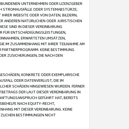
VERBUNDENEN UNTERNEHMEN ODER LIZENZGEBER
ICH STROMAUSFÄLLE ODER SYSTEMABSTÜRZE;
IHRER WEBSITE ODER VON DATEN, BILDERN,
ER ANDEREN NATÜRLICHEN ODER JURISTISCHEN
ESE SIND IN DIESER VEREINBARUNG
R FÜR ENTSCHÄDIGUNGSLEISTUNGEN,
EINNAHMEN, ERWARTETEN UMSÄTZEN,
SIE IM ZUSAMMENHANG MIT IHRER TEILNAHME AM
M PARTNERPROGRAMM. KEINE BESTIMMUNG
DER ZUSICHERUNGEN, DIE NACH DEN
GESCHÄDEN, KONKRETE ODER EXEMPLARISCHE
SFALL ODER DATENVERLUST, DIE IM
OLCHER SCHÄDEN HINGEWIESEN WURDEN. FERNER
BETRAGS DER LAUT DIESER VEREINBARUNG IN
HAFTUNGSANSPRUCH GEFÜHRT HAT, BEREITS
SBEHELFE NACH EQUITY-RECHT,
NHANG MIT DIESER VEREINBARUNG. KEINE
TZLICHEN BESTIMMUNGEN NICHT