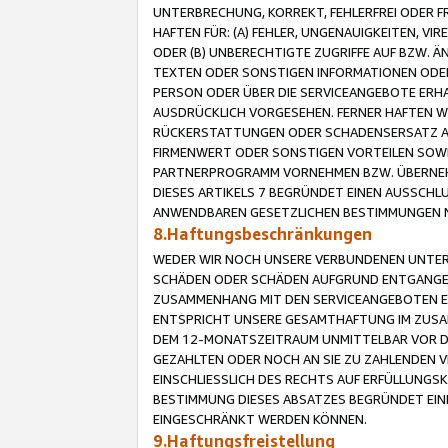
UNTERBRECHUNG, KORREKT, FEHLERFREI ODER 
HAFTEN FÜR: (A) FEHLER, UNGENAUIGKEITEN, 
ODER (B) UNBERECHTIGTE ZUGRIFFE AUF BZW. 
TEXTEN ODER SONSTIGEN INFORMATIONEN ODER 
PERSON ODER ÜBER DIE SERVICEANGEBOTE ERHA
AUSDRÜCKLICH VORGESEHEN. FERNER HAFTEN 
RÜCKERSTATTUNGEN ODER SCHADENSERSATZ AU
FIRMENWERT ODER SONSTIGEN VORTEILEN SOWIE
PARTNERPROGRAMM VORNEHMEN BZW. ÜBERNEHM
DIESES ARTIKELS 7 BEGRÜNDET EINEN AUSSCH
ANWENDBAREN GESETZLICHEN BESTIMMUNGEN 
8.Haftungsbeschränkungen
WEDER WIR NOCH UNSERE VERBUNDENEN UNTERN
SCHÄDEN ODER SCHÄDEN AUFGRUND ENTGANGENE
ZUSAMMENHANG MIT DEN SERVICEANGEBOTEN EN
ENTSPRICHT UNSERE GESAMTHAFTUNG IM ZUSAM
DEM 12-MONATSZEITRAUM UNMITTELBAR VOR DE
GEZAHLTEN ODER NOCH AN SIE ZU ZAHLENDEN V
EINSCHLIESSLICH DES RECHTS AUF ERFÜLLUNGS
BESTIMMUNG DIESES ABSATZES BEGRÜNDET EI
EINGESCHRÄNKT WERDEN KÖNNEN.
9.Haftungsfreistellung