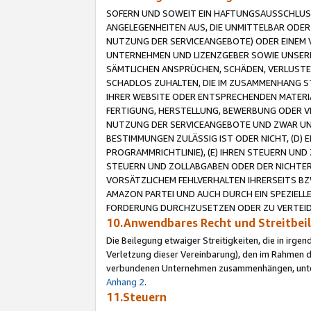
SOFERN UND SOWEIT EIN HAFTUNGSAUSSCHLUSS
ANGELEGENHEITEN AUS, DIE UNMITTELBAR ODER 
NUTZUNG DER SERVICEANGEBOTE) ODER EINEM V
UNTERNEHMEN UND LIZENZGEBER SOWIE UNSERE 
SÄMTLICHEN ANSPRÜCHEN, SCHÄDEN, VERLUSTE
SCHADLOS ZUHALTEN, DIE IM ZUSAMMENHANG STE
IHRER WEBSITE ODER ENTSPRECHENDEN MATERIA
FERTIGUNG, HERSTELLUNG, BEWERBUNG ODER VE
NUTZUNG DER SERVICEANGEBOTE UND ZWAR UN
BESTIMMUNGEN ZULÄSSIG IST ODER NICHT, (D) 
PROGRAMMRICHTLINIE), (E) IHREN STEUERN UN
STEUERN UND ZOLLABGABEN ODER DER NICHTER
VORSÄTZLICHEM FEHLVERHALTEN IHRERSEITS BZ
AMAZON PARTEI UND AUCH DURCH EIN SPEZIELL
FORDERUNG DURCHZUSETZEN ODER ZU VERTEIDI
10.Anwendbares Recht und Streitbe
Die Beilegung etwaiger Streitigkeiten, die in irg
Verletzung dieser Vereinbarung), den im Rahmen d
verbundenen Unternehmen zusammenhängen, unterl
Anhang 2
.
11.Steuern