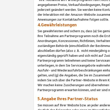
angegebenen Preise, Verkaufsbedingungen, Regeln
jederzeit geändert werden. Sie werden keine Konta
der Interaktion mit der Amazon-Website zusamme
Anweisungen zur Kontaktaufnahme folgen sollte.
4.Gewährleistungen
Sie gewährleisten und sichern zu, dass (a) Sie g
Ihre Teilnahme am Partnerprogramm noch die Erst
Anordnungen, Konzessionen, Richtlinien, Verhalten
zuständigen Behörde (einschließlich der Bestimmu
abschließen dürfen (also z. B. nicht minderjährig
eigenständig geprüft haben und sich nicht auf Zusi
Partnerprogramm teilnehmen und keine Servicean
unterliegen, in dem Sie Serviceangebote wahrneh
Ausfuhr- und Wiederausfuhrbeschränkungen einhal
gelten, und (g) die Angaben, die Sie im Zusammen
indem Sie sich über die Partner-Website in Ihrem
Wir machen keine Zusicherungen und übernehmen 
Partnerprogramm erwarten können, und wir sind n
5.Angabe Ihres Partner-Status
Sie müssen auf Ihrer Website bzw. an jeder ander
deutlich den folgenden oder einen im Wesentlichen