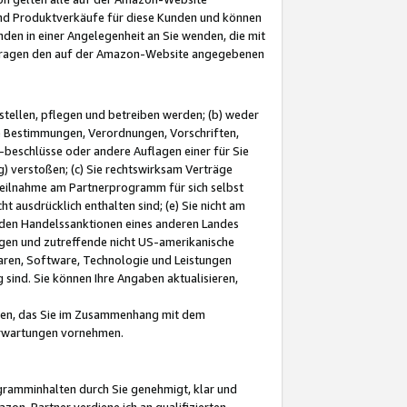
und Produktverkäufe für diese Kunden und können
nden in einer Angelegenheit an Sie wenden, die mit
e-Fragen den auf der Amazon-Website angegebenen
stellen, pflegen und betreiben werden; (b) weder
e Bestimmungen, Verordnungen, Vorschriften,
-beschlüsse oder andere Auflagen einer für Sie
 verstoßen; (c) Sie rechtswirksam Verträge
r Teilnahme am Partnerprogramm für sich selbst
t ausdrücklich enthalten sind; (e) Sie nicht am
den Handelssanktionen eines anderen Landes
gen und zutreffende nicht US-amerikanische
ren, Software, Technologie und Leistungen
sind. Sie können Ihre Angaben aktualisieren,
men, das Sie im Zusammenhang mit dem
 Erwartungen vornehmen.
ogramminhalten durch Sie genehmigt, klar und
zon-Partner verdiene ich an qualifizierten