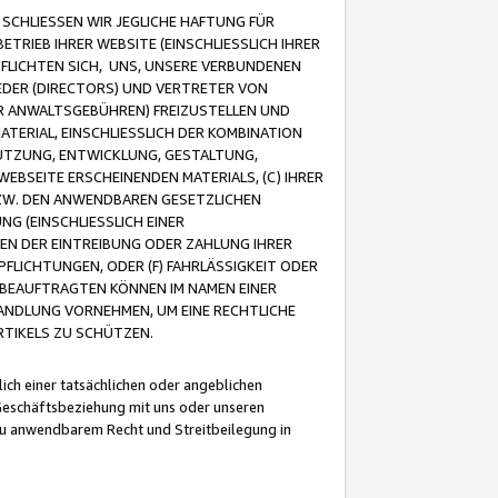
CHLIESSEN WIR JEGLICHE HAFTUNG FÜR
TRIEB IHRER WEBSITE (EINSCHLIESSLICH IHRER
FLICHTEN SICH, UNS, UNSERE VERBUNDENEN
EDER (DIRECTORS) UND VERTRETER VON
R ANWALTSGEBÜHREN) FREIZUSTELLEN UND
ATERIAL, EINSCHLIESSLICH DER KOMBINATION
NUTZUNG, ENTWICKLUNG, GESTALTUNG,
EBSEITE ERSCHEINENDEN MATERIALS, (C) IHRER
ZW. DEN ANWENDBAREN GESETZLICHEN
NG (EINSCHLIESSLICH EINER
BEN DER EINTREIBUNG ODER ZAHLUNG IHRER
LICHTUNGEN, ODER (F) FAHRLÄSSIGKEIT ODER
 BEAUFTRAGTEN KÖNNEN IM NAMEN EINER
HANDLUNG VORNEHMEN, UM EINE RECHTLICHE
TIKELS ZU SCHÜTZEN.
ich einer tatsächlichen oder angeblichen
Geschäftsbeziehung mit uns oder unseren
u anwendbarem Recht und Streitbeilegung in