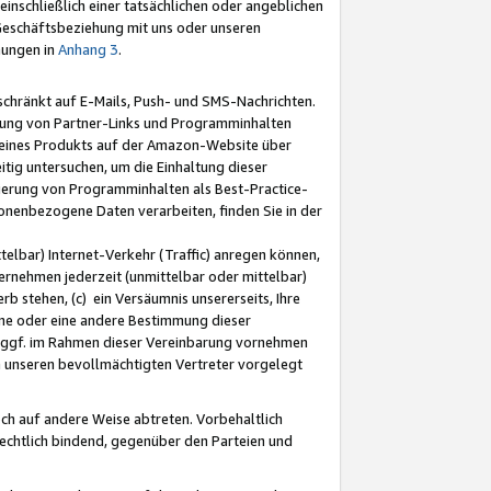
nschließlich einer tatsächlichen oder angeblichen
Geschäftsbeziehung mit uns oder unseren
mungen in
Anhang 3
.
schränkt auf E-Mails, Push- und SMS-Nachrichten.
ellung von Partner-Links und Programminhalten
 eines Produkts auf der Amazon-Website über
tig untersuchen, um die Einhaltung dieser
ntierung von Programminhalten als Best-Practice-
sonenbezogene Daten verarbeiten, finden Sie in der
telbar) Internet-Verkehr (Traffic) anregen können,
rnehmen jederzeit (unmittelbar oder mittelbar)
b stehen, (c) ein Versäumnis unsererseits, Ihre
fene oder eine andere Bestimmung dieser
r ggf. im Rahmen dieser Vereinbarung vornehmen
ch unseren bevollmächtigten Vertreter vorgelegt
ch auf andere Weise abtreten. Vorbehaltlich
rechtlich bindend, gegenüber den Parteien und