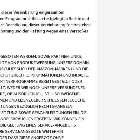
it dieser Vereinbarung eingeräumten
 den Programmrichtlinien festgelegten Rechte und
 nach Beendigung dieser Vereinbarung fortbestehen.
einbarung und der Haftung wegen eines Verstoßes
GEBOTEN WERDEN, SOWIE PARTNER-LINKS,
ALTE VON PRODUKTWERBUNG, UNSERE DOMAIN-
SCHLIESSLICH DER AMAZON-MARKEN) UND DIE
SCHUTZRECHTE, INFORMATIONEN UND INHALTE,
PARTNERPROGRAMMS BEREITGESTELLT ODER
ELLT. WEDER WIR NOCH UNSERE VERBUNDENEN
T, OB AUSDRÜCKLICH, STILLSCHWEIGEND,
MEN UND LIZENZGEBER SCHLIESSEN JEGLICHE
ISTUNGEN BEZÜGLICH RECHTSMÄNGELN,
LETZUNG SOWIE GEWÄHRLEISTUNGEN EIN, DIE
ANDELSBRÄUCHEN ERGEBEN. WIR KÖNNEN EIN
 DIE GELTUNG EINES SERVICE-ANGEBOTS
IE SERVICEANGEBOTE WEITERHIN
ODER DASS DIESE ANGEBOTE OHNE