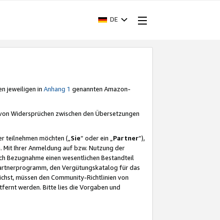
DE
en jeweiligen in
Anhang 1
genannten Amazon-
e von Widersprüchen zwischen den Übersetzungen
er teilnehmen möchten („
Sie
“ oder ein „
Partner
“),
. Mit Ihrer Anmeldung auf bzw. Nutzung der
durch Bezugnahme einen wesentlichen Bestandteil
 Partnerprogramm, den Vergütungskatalog für das
ichst, müssen den Community-Richtlinien von
fernt werden. Bitte lies die Vorgaben und