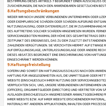
BESTIMMUNG DIESES ARTIKELS 7 BEGRÜNDET EINEN AUSSCHLUSS 
ZUSICHERUNGEN, DIE NACH DEN ANWENDBAREN GESETZLICHEN BE
8.Haftungsbeschränkungen
WEDER WIR NOCH UNSERE VERBUNDENEN UNTERNEHMEN ODER LIZEN
ODER EXEMPLARISCHE SCHÄDEN ODER SCHÄDEN AUFGRUND ENTGANG
NUTZUNGSAUSFALL ODER DATENVERLUST, DIE IM ZUSAMMENHANG MI
DES AUFTRETENS SOLCHER SCHÄDEN HINGEWIESEN WURDEN. FERN
SERVICEANGEBOTEN MAXIMAL DER HÖHE DES GESAMTBETRAGS DER 
ZEITPUNKT DES EREIGNISSES, DAS ZU DEM ZULETZT ENTSTANDENE
ZAHLENDEN VERGÜTUNGEN. SIE VERZICHTEN HIERMIT AUF ETWAIGE 
AUF ERFÜLLUNGSKLAGE, UNTERLASSUNGSKLAGE ODER ANDERE RECHT
DIESES ABSATZES BEGRÜNDET EINE EINSCHRÄNKUNG VON HAFTUNG
EINGESCHRÄNKT WERDEN KÖNNEN.
9.Haftungsfreistellung
SOFERN UND SOWEIT EIN HAFTUNGSAUSSCHLUSS NACH DEN ANWENDB
HAFTUNG FÜR ANGELEGENHEITEN AUS, DIE UNMITTELBAR ODER MITT
WEBSITE (EINSCHLIESSLICH IHRER NUTZUNG DER SERVICEANGEBOTE)
VERPFLICHTEN SICH, UNS, UNSERE VERBUNDENEN UNTERNEHMEN UN
(OFFICERS), ORGANMITGLIEDER (DIRECTORS) UND VERTRETER VON 
AUSLAGEN (EINSCHLIESSLICH ANGEMESSENER ANWALTSGEBÜHREN) FR
IHRER WEBSITE BZW. AUF IHRER WEBSITE ERSCHEINENDEM MATERIAL
MATERIALS MIT ANDEREN APPLIKATIONEN, INHALTEN ODER PROZESSE