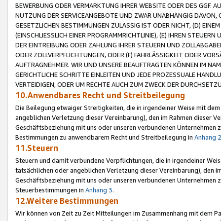
BEWERBUNG ODER VERMARKTUNG IHRER WEBSITE ODER DES GGF. AUF 
NUTZUNG DER SERVICEANGEBOTE UND ZWAR UNABHÄNGIG DAVON, O
GESETZLICHEN BESTIMMUNGEN ZULÄSSIG IST ODER NICHT, (D) EINE
(EINSCHLIESSLICH EINER PROGRAMMRICHTLINIE), (E) IHREN STEUER
DER EINTREIBUNG ODER ZAHLUNG IHRER STEUERN UND ZOLLABGAB
ODER ZOLLVERPFLICHTUNGEN, ODER (F) FAHRLÄSSIGKEIT ODER VORS
AUFTRAGNEHMER. WIR UND UNSERE BEAUFTRAGTEN KÖNNEN IM NAME
GERICHTLICHE SCHRITTE EINLEITEN UND JEDE PROZESSUALE HAND
VERTEIDIGEN, ODER UM RECHTE AUCH ZUM ZWECK DER DURCHSETZU
10.Anwendbares Recht und Streitbeilegung
Die Beilegung etwaiger Streitigkeiten, die in irgendeiner Weise mit de
angeblichen Verletzung dieser Vereinbarung), den im Rahmen dieser Ve
Geschäftsbeziehung mit uns oder unseren verbundenen Unternehmen zu
Bestimmungen zu anwendbarem Recht und Streitbeilegung in
Anhang 
11.Steuern
Steuern und damit verbundene Verpflichtungen, die in irgendeiner Wei
tatsächlichen oder angeblichen Verletzung dieser Vereinbarung), den 
Geschäftsbeziehung mit uns oder unseren verbundenen Unternehmen z
Steuerbestimmungen in
Anhang 3
.
12.Weitere Bestimmungen
Wir können von Zeit zu Zeit Mitteilungen im Zusammenhang mit dem Par