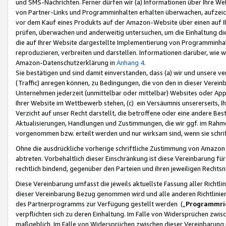
und SMS-Nachrichten. Ferner dürfen wir (a) Informationen über Ihre We
von Partner-Links und Programminhalten erhalten überwachen, aufzei
vor dem Kauf eines Produkts auf der Amazon-Website über einen auf Ih
prüfen, überwachen und anderweitig untersuchen, um die Einhaltung dies
die auf Ihrer Website dargestellte Implementierung von Programminhalt
reproduzieren, verbreiten und darstellen. Informationen darüber, wie w
Amazon-Datenschutzerklärung in
Anhang 4
.
Sie bestätigen und sind damit einverstanden, dass (a) wir und unsere 
(Traffic) anregen können, zu Bedingungen, die von den in dieser Vere
Unternehmen jederzeit (unmittelbar oder mittelbar) Websites oder Appl
Ihrer Website im Wettbewerb stehen, (c) ein Versäumnis unsererseits, I
Verzicht auf unser Recht darstellt, die betroffene oder eine andere B
Aktualisierungen, Handlungen und Zustimmungen, die wir ggf. im Rahme
vorgenommen bzw. erteilt werden und nur wirksam sind, wenn sie schri
Ohne die ausdrückliche vorherige schriftliche Zustimmung von Amazon
abtreten. Vorbehaltlich dieser Einschränkung ist diese Vereinbarung f
rechtlich bindend, gegenüber den Parteien und ihren jeweiligen Rech
Diese Vereinbarung umfasst die jeweils aktuellste Fassung aller Richtli
dieser Vereinbarung Bezug genommen wird und alle anderen Richtlinie
des Partnerprogramms zur Verfügung gestellt werden („
Programmric
verpflichten sich zu deren Einhaltung. Im Falle von Widersprüchen zwi
maßgeblich. Im Falle von Widersprüchen zwischen dieser Vereinbarun