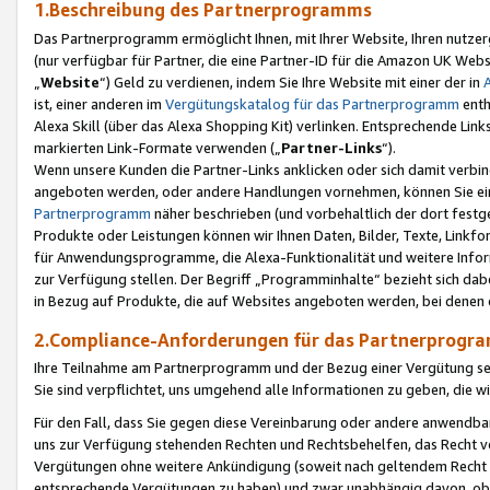
1.Beschreibung des Partnerprogramms
Das Partnerprogramm ermöglicht Ihnen, mit Ihrer Website, Ihren nutzer
(nur verfügbar für Partner, die eine Partner-ID für die Amazon UK We
„
Website
“) Geld zu verdienen, indem Sie Ihre Website mit einer der in
ist, einer anderen im
Vergütungskatalog für das Partnerprogramm
enth
Alexa Skill (über das Alexa Shopping Kit) verlinken. Entsprechende Lin
markierten Link-Formate verwenden („
Partner-Links
“).
Wenn unsere Kunden die Partner-Links anklicken oder sich damit verbi
angeboten werden, oder andere Handlungen vornehmen, können Sie eine
Partnerprogramm
näher beschrieben (und vorbehaltlich der dort festg
Produkte oder Leistungen können wir Ihnen Daten, Bilder, Texte, Linkfo
für Anwendungsprogramme, die Alexa-Funktionalität und weitere Inf
zur Verfügung stellen. Der Begriff „Programminhalte“ bezieht sich dabe
in Bezug auf Produkte, die auf Websites angeboten werden, bei denen 
2.Compliance-Anforderungen für das Partnerprog
Ihre Teilnahme am Partnerprogramm und der Bezug einer Vergütung setz
Sie sind verpflichtet, uns umgehend alle Informationen zu geben, die w
Für den Fall, dass Sie gegen diese Vereinbarung oder andere anwendba
uns zur Verfügung stehenden Rechten und Rechtsbehelfen, das Recht vo
Vergütungen ohne weitere Ankündigung (soweit nach geltendem Recht z
entsprechende Vergütungen zu haben) und zwar unabhängig davon, ob 