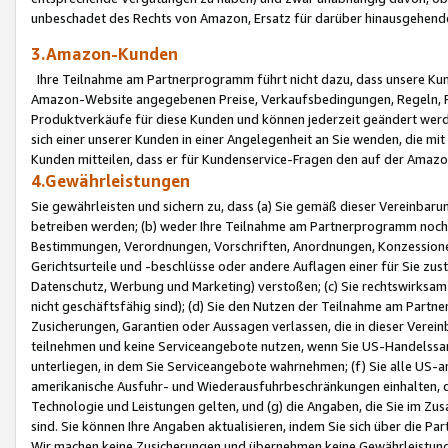
unbeschadet des Rechts von Amazon, Ersatz für darüber hinausgehen
3.Amazon-Kunden
Ihre Teilnahme am Partnerprogramm führt nicht dazu, dass unsere Kun
Amazon-Website angegebenen Preise, Verkaufsbedingungen, Regeln, Ri
Produktverkäufe für diese Kunden und können jederzeit geändert werde
sich einer unserer Kunden in einer Angelegenheit an Sie wenden, die 
Kunden mitteilen, dass er für Kundenservice-Fragen den auf der Ama
4.Gewährleistungen
Sie gewährleisten und sichern zu, dass (a) Sie gemäß dieser Vereinba
betreiben werden; (b) weder Ihre Teilnahme am Partnerprogramm noch d
Bestimmungen, Verordnungen, Vorschriften, Anordnungen, Konzessionen,
Gerichtsurteile und -beschlüsse oder andere Auflagen einer für Sie zu
Datenschutz, Werbung und Marketing) verstoßen; (c) Sie rechtswirksam 
nicht geschäftsfähig sind); (d) Sie den Nutzen der Teilnahme am Partne
Zusicherungen, Garantien oder Aussagen verlassen, die in dieser Verein
teilnehmen und keine Serviceangebote nutzen, wenn Sie US-Handelssa
unterliegen, in dem Sie Serviceangebote wahrnehmen; (f) Sie alle US
amerikanische Ausfuhr- und Wiederausfuhrbeschränkungen einhalten, 
Technologie und Leistungen gelten, und (g) die Angaben, die Sie im 
sind. Sie können Ihre Angaben aktualisieren, indem Sie sich über die 
Wir machen keine Zusicherungen und übernehmen keine Gewährleistun