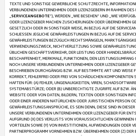
TEXTE UND SONSTIGE GEWERBLICHE SCHUTZRECHTE, INFORMATIONE
VERBUNDENEN UNTERNEHMEN ODER LIZENZGEBERN IM RAHMEN DES
„
SERVICEANGEBOTE
“), WERDEN „WIE BESEHEN“ UND „WIE VERFÜ
ODER LIZENZGEBER MACHEN ZUSICHERUNGEN ODER ÜBERNEHMEN GEW
GESETZLICH ODER IN SONSTIGER WEISE, IN BEZUG AUF DIE SERVI
SCHLIESSEN JEGLICHE GEWÄHRLEISTUNGEN IN BEZUG AUF DIE SERVI
GEWÄHRLEISTUNGEN BEZÜGLICH RECHTSMÄNGELN, MARKTGÄNGIGKEIT
VERWENDUNGSZWECK, NICHTVERLETZUNG SOWIE GEWÄHRLEISTUNGEN 
ÜBLICHEN GESCHÄFTSVERKEHR, DER LEISTUNG ODER HANDELSBRÄUCH
BESCHAFFENHEIT, MERKMALE, FUNKTIONEN, DEN LEISTUNGSUMFANG 
NOCH UNSERE VERBUNDENEN UNTERNEHMEN ODER LIZENZGEBER GEWÄ
BESCHRIEBEN DURCHGÄNGIG BZW. AUF BESTIMMTE ART UND WEISE
KORREKT, FEHLERFREI ODER FREI VON SCHÄDLICHEN KOMPONENTEN
HAFTEN FÜR: (A) FEHLER, UNGENAUIGKEITEN, VIREN, SCHADSOFTW
SYSTEMABSTÜRZE; ODER (B) UNBERECHTIGTE ZUGRIFFE AUF BZW. 
WEBSITE ODER VON DATEN, BILDERN, TEXTEN ODER SONSTIGEN INF
ODER EINER ANDEREN NATÜRLICHEN ODER JURISTISCHEN PERSON OD
GEWÄHRLEISTUNGSANSPRÜCHE, ES SEIN DENN, DIESE SIND IN DIES
UNSERE VERBUNDENEN UNTERNEHMEN ODER LIZENZGEBER FÜR EN
AUFGRUND (X) DES VERLUSTS VON VORAUSSICHTLICHEN GEWINNEN
VORTEILEN SOWIE (Y) VON INVESTITIONEN, AUFWENDUNGEN ODER VE
PARTNERPROGRAMM VORNEHMEN BZW. ÜBERNEHMEN ODER (Z) DER 