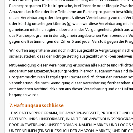
Partnerprogramm für betrügerische, irreführende oder illegale Zwecke
Amazon durch Sie oder Ihre Teilnahme am Partnerprogramm beschädig
dieser Vereinbarung oder den gemäß dieser Vereinbarung von den Vertr
oder künftig unterliegen könnte; (g) wenn wir diese Vereinbarung mit I
gemeinsam mit Ihnen agieren, bereits in der Vergangenheit, gleich aus
das Partnerprogramm in der allgemein angebotenen Form beenden. Vors
gegen die Bestimmungen der Ziffer 5 und jeder Verstoß gegen die Prog
Wir dürfen angefallene und noch nicht ausgezahlte Vergütungen nach 
sicherzustellen, dass der richtige Betrag ausgezahlt wird (beispielsw
Mit Beendigung dieser Vereinbarung erlöschen alle Rechte und Pflichte
eingeräumten Lizenzen/Nutzungsrechte; hiervon ausgenommen sind die in 
Programmrichtlinien festgelegten Rechte und Pflichten der Parteien sow
Vereinbarung, die nach Beendigung dieser Vereinbarung fortbestehen. D
entstandenen Verbindlichkeiten aus dieser Vereinbarung und der Haft
begangen wurde.
7.Haftungsausschlüsse
DAS PARTNERPROGRAMM, DIE AMAZON-WEBSITE, PRODUKTE UND DI
PARTNER-LINKS, LINKFORMATE, INHALTE, DIE ANWENDUNGSPROGR
PRODUKTWERBUNG, UNSERE DOMAIN-NAMEN, MARKEN UND LOGOS S
UNTERNEHMEN (EINSCHLIESSLICH DER AMAZON-MARKEN) UND DIE GE