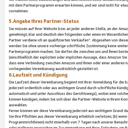
mit dem Partnerprogramm erwarten können, und wir sind nicht für etwa
vornehmen.
5.Angabe Ihres Partner-Status
Sie müssen auf Ihrer Website bzw. an jeder anderen Stelle, an der Am
genehmigt, klar und deutlich den folgenden oder einen im Wesentlichen
Partner verdiene ich an qualifizierten Verkäufen“. Abgesehen von die
werden Sie ohne unsere vorherige schriftliche Zustimmung keine weite
Partnerprogramm machen. Sie dürfen die zwischen uns und Ihnen best
(einschließlich der expliziten oder impliziten Aussage, dass Amazon Si
dass eine Verbindung zwischen Amazon und Ihnen oder einer anderen natü
vorliegenden Vereinbarung ausdrücklich gestattet ist.
6.Laufzeit und Kündigung
Die Laufzeit dieser Vereinbarung beginnt mit Ihrer Anmeldung für die 
jederzeit ordentlich oder aus wichtigem Grund durch schriftliche Kündi
automatisch und unter Ausschluss des Gerichtswegs), wobei eine solch
können kündigen, indem Sie sich über die Partner-Website in Ihrem Ko
auswählen.
Ferner können wir diese Vereinbarung jederzeit aus wichtigem Grund dur
Sie Ihre Pflichten aus dieser Vereinbarung erheblich verletzen; (b) wen
Programmrichtlinien) nicht innerhalb von 7 Tagen nach unserer Benachr
oder Haftungsansprüchen im Zusammenhang mit Ihrer Teilnahme am Pa