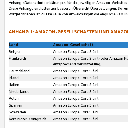
Anhang 4Datenschutzerklärungen für die jeweiligen Amazon-Websites
Diese Anhänge enthalten zur besseren Übersicht Übersetzungen. Sofe
vorgeschrieben ist, gilt im Falle von Abweichungen die englische Fass
ANHANG 1: AMAZON-GESELLSCHAFTEN UND AMAZO
Land
Amazon-Gesellschaft
Belgien
Amazon Europe Core S.à r.l.
Frankreich
Amazon Europe Core S.à r.l.(oder Amazon Fr
entsprechend der Mitteilung)
Deutschland
Amazon Europe Core S.à r.l.
Irland
Amazon Europe Core S.à r.l.
Italien
Amazon Europe Core S.à r.l.
Niederlande
Amazon Europe Core S.à r.l.
Polen
Amazon Europe Core S.à r.l.
Spanien
Amazon Europe Core S.à r.l.
Schweden
Amazon Europe Core S.à r.l.
Vereinigtes Königreich
Amazon Europe Core S.à r.l.