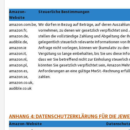
Amazon-
Steuerliche Bestimmungen
Website
amazon.com.be,
Wir dürfen in Bezug auf Beträge, auf deren Auszahlun
amazon.fr,
vornehmen, zu denen wir gesetzlich verpflichtet sind
amazon.de,
stellen die vollständige Zahlung und Abgeltung der 
audible.de,
gelegentlich steuerlich relevante Informationen von I
amazon.ie
Anfrage nicht vorlegen, können wir (kumulativ zu de
amazon.it,
Vergütung so lange einbehalten, bis Sie uns diese Inf
amazon.nl,
dass wir Sie betreffend nicht zur Einholung steuerlich 
amazon.pl,
könnten Sie gesetzlich verpflichtet sein, Amazon Meh
amazon.es,
Anforderungen an eine gültige MwSt.-Rechnung erfüllt
amazon.se,
zahlen.
amazon.co.uk,
audible.co.uk
ANHANG 4: DATENSCHUTZERKLÄRUNG FÜR DIE JEWE
Amazon-Website
Datenschutz