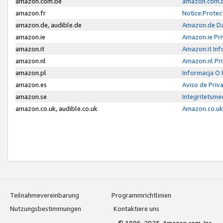
amazon.com.be
amazon.com.b
amazon.fr
Notice:Protec
amazon.de, audible.de
Amazon.de Da
amazon.ie
Amazon.ie Pri
amazon.it
Amazon.it Inf
amazon.nl
Amazon.nl Pri
amazon.pl
Informacja O
amazon.es
Aviso de Priv
amazon.se
Integritetsm
amazon.co.uk, audible.co.uk
Amazon.co.uk 
Teilnahmevereinbarung
Programmrichtlinien
Nutzungsbestimmungen
Kontaktiere uns