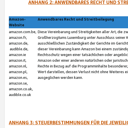
ANHANG 2: ANWENDBARES RECHT UND STRE
Amazon-
Anwendbares Recht und Streitbeilegung
Website
amazon.com.be,
Diese Vereinbarung und Streitigkeiten aller Art, die 
amazon.fr,
Großherzogtums Luxemburg unter Ausschluss seiner Kol
amazon.de,
ausschließlichen Zuständigkeit der Gerichte im Geri
audible.de,
dieser Vereinbarung kann Amazon bei einem zuständig
amazon.ie
Rechtsschutz wegen einer tatsächlichen oder angebli
amazon.it,
Amazon oder einer anderen natürlichen oder juristisc
amazon.nl,
Rechte in Bezug auf die Programminhalte besonderer,
amazon.pl,
Wert darstellen, dessen Verlust nicht ohne Weiteres e
amazon.es,
ausgeglichen werden kann.
amazon.se,
amazon.co.uk,
audible.co.uk
ANHANG 3: STEUERBESTIMMUNGEN FÜR DIE JEWEIL