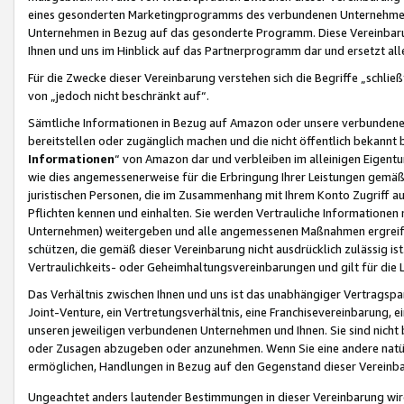
eines gesonderten Marketingprogramms des verbundenen Unternehmens
Unternehmen in Bezug auf das gesonderte Programm. Diese Vereinbarung
Ihnen und uns im Hinblick auf das Partnerprogramm dar und ersetzt al
Für die Zwecke dieser Vereinbarung verstehen sich die Begriffe „schließ
von „jedoch nicht beschränkt auf“.
Sämtliche Informationen in Bezug auf Amazon oder unsere verbunde
bereitstellen oder zugänglich machen und die nicht öffentlich bekannt bz
Informationen
“ von Amazon dar und verbleiben im alleinigen Eigent
wie dies angemessenerweise für die Erbringung Ihrer Leistungen gemäß d
juristischen Personen, die im Zusammenhang mit Ihrem Konto Zugriff au
Pflichten kennen und einhalten. Sie werden Vertrauliche Informationen 
Unternehmen) weitergeben und alle angemessenen Maßnahmen ergreifen
schützen, die gemäß dieser Vereinbarung nicht ausdrücklich zulässig is
Vertraulichkeits- oder Geheimhaltungsvereinbarungen und gilt für die
Das Verhältnis zwischen Ihnen und uns ist das unabhängiger Vertragspa
Joint-Venture, ein Vertretungsverhältnis, eine Franchisevereinbarung, 
unseren jeweiligen verbundenen Unternehmen und Ihnen. Sie sind ni
oder Zusagen abzugeben oder anzunehmen. Wenn Sie eine andere natürli
ermöglichen, Handlungen in Bezug auf den Gegenstand dieser Vereinbar
Ungeachtet anders lautender Bestimmungen in dieser Vereinbarung wird