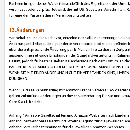
Parteien in irgendeiner Weise (einschließlich des Ergreifens oder Unt
veranlasst oder verpflichtet wird, die mit US-Gesetzen, Vorschriften,
für eine der Parteien dieser Vereinbarung gelten.
13.Änderungen
Wir behalten uns das Recht vor, einzelne oder alle Bestimmungen diese
Änderungsmitteilung, eine geänderte Vereinbarung oder eine geänderte 
über die entsprechende Änderung per E-Mail an Ihre zu diesem Zeitpun
ausgenommen etwaige Erhöhungen der Standardvergütung im Rahmen
Datum, jedoch frühestens sieben Kalendertage nach dem Datum, an de
PARTNERPROGRAMM NACH DEM DATUM DES WIRKSAMWERDENS DER Ä
WENN SIE MIT EINER ÄNDERUNG NICHT EINVERSTANDEN SIND, HABEN S
KÜNDIGEN.
Wenn Sie diese Vereinbarung mit Amazon France Services SAS geschlo
gelten zukünftige Änderungen an dieser Vereinbarung für Sie und Ama
Core S.à r.l. bezieht.
Anhang 1Amazon-Gesellschaften und Amazon-Websites nach Ländern
Anhang 2Anwendbares Recht und Streitbeilegung für die jeweiligen 
Anhang 3Steuerbestimmungen für die jeweiligen Amazon-Websites