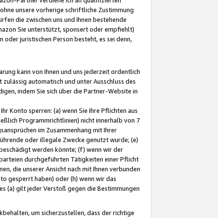
ohne unsere vorherige schriftliche Zustimmung
ürfen die zwischen uns und Ihnen bestehende
mazon Sie unterstützt, sponsert oder empfiehlt)
oder juristischen Person besteht, es sei denn,
arung kann von Ihnen und uns jederzeit ordentlich
t zulässig automatisch und unter Ausschluss des
gen, indem Sie sich über die Partner-Website in
hr Konto sperren: (a) wenn Sie Ihre Pflichten aus
eßlich Programmrichtlinien) nicht innerhalb von 7
ngsansprüchen im Zusammenhang mit Ihrer
ührende oder illegale Zwecke genutzt wurde; (e)
eschädigt werden könnte; (f) wenn wir der
rteien durchgeführten Tätigkeiten einer Pflicht
nen, die unserer Ansicht nach mit Ihnen verbunden
nto gesperrt haben) oder (h) wenn wir das
 (a) gilt jeder Verstoß gegen die Bestimmungen
ehalten, um sicherzustellen, dass der richtige