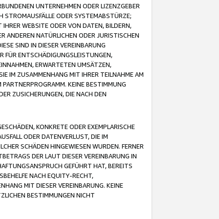
VERBUNDENEN UNTERNEHMEN ODER LIZENZGEBER
ICH STROMAUSFÄLLE ODER SYSTEMABSTÜRZE;
IHRER WEBSITE ODER VON DATEN, BILDERN,
ER ANDEREN NATÜRLICHEN ODER JURISTISCHEN
ESE SIND IN DIESER VEREINBARUNG
R FÜR ENTSCHÄDIGUNGSLEISTUNGEN,
EINNAHMEN, ERWARTETEN UMSÄTZEN,
SIE IM ZUSAMMENHANG MIT IHRER TEILNAHME AM
M PARTNERPROGRAMM. KEINE BESTIMMUNG
DER ZUSICHERUNGEN, DIE NACH DEN
GESCHÄDEN, KONKRETE ODER EXEMPLARISCHE
SFALL ODER DATENVERLUST, DIE IM
OLCHER SCHÄDEN HINGEWIESEN WURDEN. FERNER
BETRAGS DER LAUT DIESER VEREINBARUNG IN
HAFTUNGSANSPRUCH GEFÜHRT HAT, BEREITS
SBEHELFE NACH EQUITY-RECHT,
NHANG MIT DIESER VEREINBARUNG. KEINE
TZLICHEN BESTIMMUNGEN NICHT