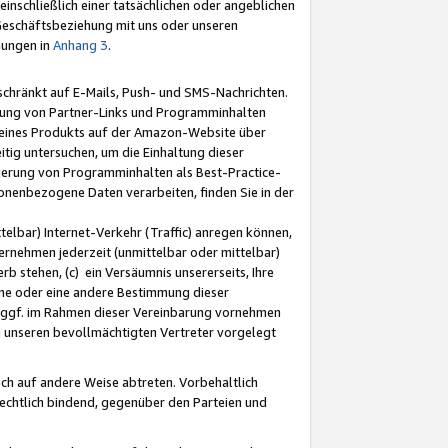
nschließlich einer tatsächlichen oder angeblichen
Geschäftsbeziehung mit uns oder unseren
mungen in
Anhang 3
.
schränkt auf E-Mails, Push- und SMS-Nachrichten.
ellung von Partner-Links und Programminhalten
 eines Produkts auf der Amazon-Website über
tig untersuchen, um die Einhaltung dieser
ntierung von Programminhalten als Best-Practice-
sonenbezogene Daten verarbeiten, finden Sie in der
telbar) Internet-Verkehr (Traffic) anregen können,
rnehmen jederzeit (unmittelbar oder mittelbar)
b stehen, (c) ein Versäumnis unsererseits, Ihre
fene oder eine andere Bestimmung dieser
r ggf. im Rahmen dieser Vereinbarung vornehmen
ch unseren bevollmächtigten Vertreter vorgelegt
ch auf andere Weise abtreten. Vorbehaltlich
rechtlich bindend, gegenüber den Parteien und