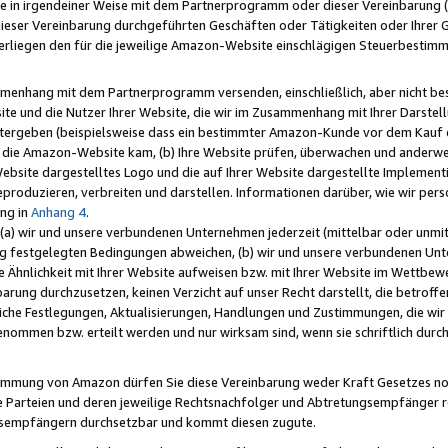
e in irgendeiner Weise mit dem Partnerprogramm oder dieser Vereinbarung (ei
ieser Vereinbarung durchgeführten Geschäften oder Tätigkeiten oder Ihrer 
liegen den für die jeweilige Amazon-Website einschlägigen Steuerbestim
mmenhang mit dem Partnerprogramm versenden, einschließlich, aber nicht be
site und die Nutzer Ihrer Website, die wir im Zusammenhang mit Ihrer Darst
itergeben (beispielsweise dass ein bestimmter Amazon-Kunde vor dem Kauf
uf die Amazon-Website kam, (b) Ihre Website prüfen, überwachen und anderwei
r Website dargestelltes Logo und die auf Ihrer Website dargestellte Impleme
reproduzieren, verbreiten und darstellen. Informationen darüber, wie wir per
ng in
Anhang 4
.
 (a) wir und unsere verbundenen Unternehmen jederzeit (mittelbar oder unmit
ng festgelegten Bedingungen abweichen, (b) wir und unsere verbundenen Unte
 Ähnlichkeit mit Ihrer Website aufweisen bzw. mit Ihrer Website im Wettbewer
barung durchzusetzen, keinen Verzicht auf unser Recht darstellt, die betrof
liche Festlegungen, Aktualisierungen, Handlungen und Zustimmungen, die wi
enommen bzw. erteilt werden und nur wirksam sind, wenn sie schriftlich dur
stimmung von Amazon dürfen Sie diese Vereinbarung weder Kraft Gesetzes no
die Parteien und deren jeweilige Rechtsnachfolger und Abtretungsempfänger 
ngsempfängern durchsetzbar und kommt diesen zugute.