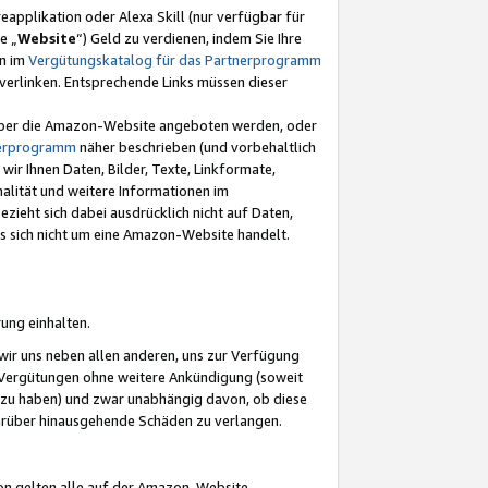
eapplikation oder Alexa Skill (nur verfügbar für
e „
Website
“) Geld zu verdienen, indem Sie Ihre
en im
Vergütungskatalog für das Partnerprogramm
t) verlinken. Entsprechende Links müssen dieser
e über die Amazon-Website angeboten werden, oder
nerprogramm
näher beschrieben (und vorbehaltlich
ir Ihnen Daten, Bilder, Texte, Linkformate,
alität und weitere Informationen im
zieht sich dabei ausdrücklich nicht auf Daten,
es sich nicht um eine Amazon-Website handelt.
rung einhalten.
ir uns neben allen anderen, uns zur Verfügung
n Vergütungen ohne weitere Ankündigung (soweit
 zu haben) und zwar unabhängig davon, ob diese
darüber hinausgehende Schäden zu verlangen.
on gelten alle auf der Amazon-Website