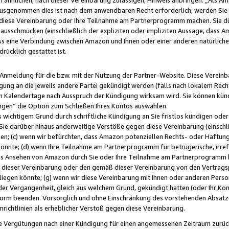
usgenommen dies ist nach dem anwendbaren Recht erforderlich, werden Sie 
f diese Vereinbarung oder Ihre Teilnahme am Partnerprogramm machen. Sie d
usschmücken (einschließlich der expliziten oder impliziten Aussage, dass A
 eine Verbindung zwischen Amazon und Ihnen oder einer anderen natürlichen 
rücklich gestattet ist.
r Anmeldung für die bzw. mit der Nutzung der Partner-Website. Diese Vereinb
gung an die jeweils andere Partei gekündigt werden (falls nach lokalem Rech
n Kalendertage nach Ausspruch der Kündigung wirksam wird. Sie können kündi
ngen“ die Option zum Schließen Ihres Kontos auswählen.
 wichtigem Grund durch schriftliche Kündigung an Sie fristlos kündigen oder I
 Sie darüber hinaus anderweitige Verstöße gegen diese Vereinbarung (einschli
ben; (c) wenn wir befürchten, dass Amazon potenziellen Rechts- oder Haftu
nnte; (d) wenn Ihre Teilnahme am Partnerprogramm für betrügerische, irref
das Ansehen von Amazon durch Sie oder Ihre Teilnahme am Partnerprogramm b
ieser Vereinbarung oder den gemäß dieser Vereinbarung von den Vertragspa
liegen könnte; (g) wenn wir diese Vereinbarung mit Ihnen oder anderen Perso
 der Vergangenheit, gleich aus welchem Grund, gekündigt hatten (oder Ihr Ko
rm beenden. Vorsorglich und ohne Einschränkung des vorstehenden Absatzes
richtlinien als erheblicher Verstoß gegen diese Vereinbarung.
e Vergütungen nach einer Kündigung für einen angemessenen Zeitraum zurückb