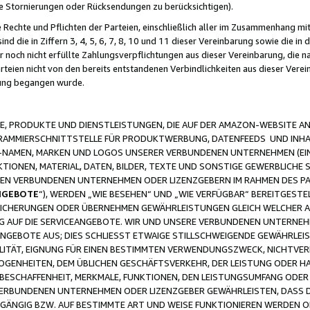
ge Stornierungen oder Rücksendungen zu berücksichtigen).
 Rechte und Pflichten der Parteien, einschließlich aller im Zusammenhang m
 die in Ziffern 3, 4, 5, 6, 7, 8, 10 und 11 dieser Vereinbarung sowie die in
er noch nicht erfüllte Zahlungsverpflichtungen aus dieser Vereinbarung, die
arteien nicht von den bereits entstandenen Verbindlichkeiten aus dieser Ver
gung begangen wurde.
 PRODUKTE UND DIENSTLEISTUNGEN, DIE AUF DER AMAZON-WEBSITE AN
GRAMMIERSCHNITTSTELLE FÜR PRODUKTWERBUNG, DATENFEEDS UND INH
-NAMEN, MARKEN UND LOGOS UNSERER VERBUNDENEN UNTERNEHMEN (EIN
IONEN, MATERIAL, DATEN, BILDER, TEXTE UND SONSTIGE GEWERBLICHE 
EREN VERBUNDENEN UNTERNEHMEN ODER LIZENZGEBERN IM RAHMEN DES 
NGEBOTE
“), WERDEN „WIE BESEHEN“ UND „WIE VERFÜGBAR“ BEREITGEST
CHERUNGEN ODER ÜBERNEHMEN GEWÄHRLEISTUNGEN GLEICH WELCHER AR
ZUG AUF DIE SERVICEANGEBOTE. WIR UND UNSERE VERBUNDENEN UNTERNEH
ANGEBOTE AUS; DIES SCHLIESST ETWAIGE STILLSCHWEIGENDE GEWÄHRLE
LITÄT, EIGNUNG FÜR EINEN BESTIMMTEN VERWENDUNGSZWECK, NICHTVER
OGENHEITEN, DEM ÜBLICHEN GESCHÄFTSVERKEHR, DER LEISTUNG ODER H
 BESCHAFFENHEIT, MERKMALE, FUNKTIONEN, DEN LEISTUNGSUMFANG ODER
VERBUNDENEN UNTERNEHMEN ODER LIZENZGEBER GEWÄHRLEISTEN, DASS D
HGÄNGIG BZW. AUF BESTIMMTE ART UND WEISE FUNKTIONIEREN WERDEN 