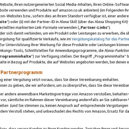
ebsite, Ihren nutzergenerierten Social Media-Inhalten, Ihren Online-Softwar
ebsite verwenden und Produkte auf amazon.co.uk anbieten) (im Folgenden Ihr
-Websites bzw., sofern dies an Ihrem Standort verfügbar ist, einer ander
ite
“) oder (ii) mit der Partner-ID in Alexa Skill (über das Alexa Shopping Ki
estellten markierten Link-Formate verwenden („
Partner-Links
“).
oder sich damit verbinden, um ein Produkt oder Leistungen zu erwerben, di
gütung für qualifizierte Verkäufe, wie im
Vergütungskatalog für das Part
Zur Unterstützung Ihrer Werbung für diese Produkte oder Leistungen können w
linkungs-Tools, Schnittstellen für Anwendungsprogramme, die Alexa-Funktion
Programminhalte
“) zur Verfügung stellen. Der Begriff „Programminhalte“ be
halte in Bezug auf Produkte, die auf Websites angeboten werden, bei denen 
as Partnerprogramm
einer Vergütung setzt voraus, dass Sie diese Vereinbarung einhalten.
ionen zu geben, die wir anfordern, um zu überprüfen, dass Sie diese Vereinba
oder andere anwendbare Marketingverträge von Amazon verstoßen, behalten w
 vor, sämtliche im Rahmen dieser Vereinbarung andernfalls an Sie zahlbare
tellen (und Sie stimmen zu, keinen Anspruch auf entsprechende Vergütungen
 dem Verstoß stehen, und unbeschadet des Rechts von Amazon, Ersatz für 
azu, dass unsere Kunden zu Ihren Kunden werden. Zwischen Ihnen und Amaz