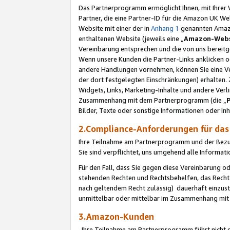
Das Partnerprogramm ermöglicht Ihnen, mit Ihrer W
Partner, die eine Partner-ID für die Amazon UK W
Website mit einer der in
Anhang 1
genannten Amazon
enthaltenen Website (jeweils eine „
Amazon-Webs
Vereinbarung entsprechen und die von uns bereitg
Wenn unsere Kunden die Partner-Links anklicken 
andere Handlungen vornehmen, können Sie eine Ver
der dort festgelegten Einschränkungen) erhalten. 
Widgets, Links, Marketing-Inhalte und andere Ver
Zusammenhang mit dem Partnerprogramm (die „
Bilder, Texte oder sonstige Informationen oder In
2.Compliance-Anforderungen für d
Ihre Teilnahme am Partnerprogramm und der Bezug 
Sie sind verpflichtet, uns umgehend alle Informat
Für den Fall, dass Sie gegen diese Vereinbarung 
stehenden Rechten und Rechtsbehelfen, das Recht
nach geltendem Recht zulässig) dauerhaft einzus
unmittelbar oder mittelbar im Zusammenhang mit
3.Amazon-Kunden
Ihre Teilnahme am Partnerprogramm führt nicht d