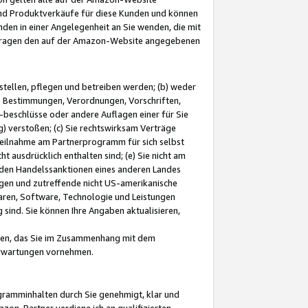
und Produktverkäufe für diese Kunden und können
nden in einer Angelegenheit an Sie wenden, die mit
e-Fragen den auf der Amazon-Website angegebenen
stellen, pflegen und betreiben werden; (b) weder
e Bestimmungen, Verordnungen, Vorschriften,
-beschlüsse oder andere Auflagen einer für Sie
 verstoßen; (c) Sie rechtswirksam Verträge
r Teilnahme am Partnerprogramm für sich selbst
t ausdrücklich enthalten sind; (e) Sie nicht am
den Handelssanktionen eines anderen Landes
gen und zutreffende nicht US-amerikanische
ren, Software, Technologie und Leistungen
sind. Sie können Ihre Angaben aktualisieren,
men, das Sie im Zusammenhang mit dem
 Erwartungen vornehmen.
ogramminhalten durch Sie genehmigt, klar und
zon-Partner verdiene ich an qualifizierten