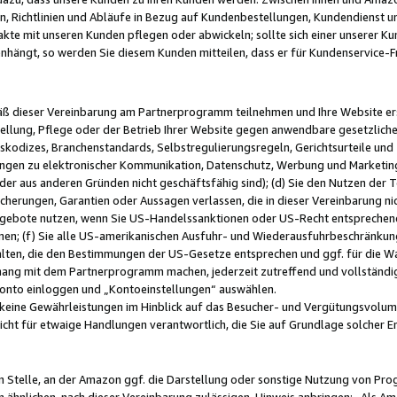
, Richtlinien und Abläufe in Bezug auf Kundenbestellungen, Kundendienst 
kte mit unseren Kunden pflegen oder abwickeln; sollte sich einer unserer Ku
nhängt, so werden Sie diesem Kunden mitteilen, dass er für Kundenservic
emäß dieser Vereinbarung am Partnerprogramm teilnehmen und Ihre Website er
ellung, Pflege oder der Betrieb Ihrer Website gegen anwendbare gesetzlich
skodizes, Branchenstandards, Selbstregulierungsregeln, Gerichtsurteile und 
ngen zu elektronischer Kommunikation, Datenschutz, Werbung und Marketing)
 oder aus anderen Gründen nicht geschäftsfähig sind); (d) Sie den Nutzen de
cherungen, Garantien oder Aussagen verlassen, die in dieser Vereinbarung nich
gebote nutzen, wenn Sie US-Handelssanktionen oder US-Recht entsprechen
men; (f) Sie alle US-amerikanischen Ausfuhr- und Wiederausfuhrbeschränkun
ten, die den Bestimmungen der US-Gesetze entsprechen und ggf. für die Wa
hang mit dem Partnerprogramm machen, jederzeit zutreffend und vollständig 
 Konto einloggen und „Kontoeinstellungen“ auswählen.
keine Gewährleistungen im Hinblick auf das Besucher- und Vergütungsvolu
icht für etwaige Handlungen verantwortlich, die Sie auf Grundlage solcher
en Stelle, an der Amazon ggf. die Darstellung oder sonstige Nutzung von Pr
 ähnlichen, nach dieser Vereinbarung zulässigen, Hinweis anbringen: „Als Ama