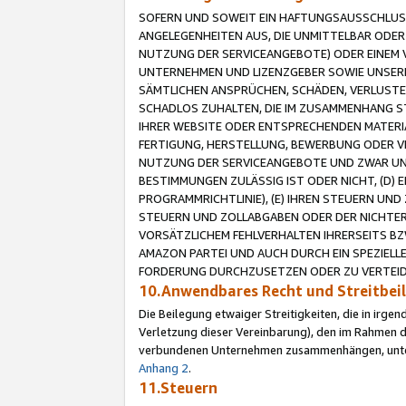
SOFERN UND SOWEIT EIN HAFTUNGSAUSSCHLUSS
ANGELEGENHEITEN AUS, DIE UNMITTELBAR ODER 
NUTZUNG DER SERVICEANGEBOTE) ODER EINEM V
UNTERNEHMEN UND LIZENZGEBER SOWIE UNSERE 
SÄMTLICHEN ANSPRÜCHEN, SCHÄDEN, VERLUSTE
SCHADLOS ZUHALTEN, DIE IM ZUSAMMENHANG STE
IHRER WEBSITE ODER ENTSPRECHENDEN MATERIA
FERTIGUNG, HERSTELLUNG, BEWERBUNG ODER VE
NUTZUNG DER SERVICEANGEBOTE UND ZWAR UN
BESTIMMUNGEN ZULÄSSIG IST ODER NICHT, (D) 
PROGRAMMRICHTLINIE), (E) IHREN STEUERN UN
STEUERN UND ZOLLABGABEN ODER DER NICHTER
VORSÄTZLICHEM FEHLVERHALTEN IHRERSEITS BZ
AMAZON PARTEI UND AUCH DURCH EIN SPEZIELL
FORDERUNG DURCHZUSETZEN ODER ZU VERTEIDI
10.Anwendbares Recht und Streitbe
Die Beilegung etwaiger Streitigkeiten, die in irg
Verletzung dieser Vereinbarung), den im Rahmen d
verbundenen Unternehmen zusammenhängen, unterl
Anhang 2
.
11.Steuern