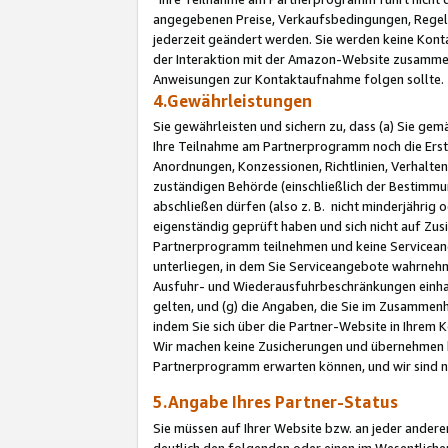
angegebenen Preise, Verkaufsbedingungen, Regeln
jederzeit geändert werden. Sie werden keine Konta
der Interaktion mit der Amazon-Website zusamme
Anweisungen zur Kontaktaufnahme folgen sollte.
4.Gewährleistungen
Sie gewährleisten und sichern zu, dass (a) Sie g
Ihre Teilnahme am Partnerprogramm noch die Erst
Anordnungen, Konzessionen, Richtlinien, Verhalten
zuständigen Behörde (einschließlich der Bestimmu
abschließen dürfen (also z. B. nicht minderjährig
eigenständig geprüft haben und sich nicht auf Zusi
Partnerprogramm teilnehmen und keine Servicean
unterliegen, in dem Sie Serviceangebote wahrneh
Ausfuhr- und Wiederausfuhrbeschränkungen einhal
gelten, und (g) die Angaben, die Sie im Zusammen
indem Sie sich über die Partner-Website in Ihrem
Wir machen keine Zusicherungen und übernehmen 
Partnerprogramm erwarten können, und wir sind n
5.Angabe Ihres Partner-Status
Sie müssen auf Ihrer Website bzw. an jeder ander
deutlich den folgenden oder einen im Wesentlichen