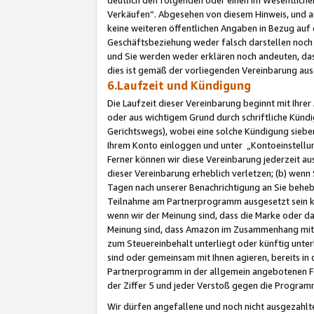
Verkäufen“. Abgesehen von diesem Hinweis, und a
keine weiteren öffentlichen Angaben in Bezug au
Geschäftsbeziehung weder falsch darstellen noch a
und Sie werden weder erklären noch andeuten, dass
dies ist gemäß der vorliegenden Vereinbarung ausd
6.Laufzeit und Kündigung
Die Laufzeit dieser Vereinbarung beginnt mit Ihre
oder aus wichtigem Grund durch schriftliche Kündi
Gerichtswegs), wobei eine solche Kündigung siebe
Ihrem Konto einloggen und unter „Kontoeinstellu
Ferner können wir diese Vereinbarung jederzeit aus
dieser Vereinbarung erheblich verletzen; (b) wenn
Tagen nach unserer Benachrichtigung an Sie behe
Teilnahme am Partnerprogramm ausgesetzt sein kö
wenn wir der Meinung sind, dass die Marke oder 
Meinung sind, dass Amazon im Zusammenhang mit d
zum Steuereinbehalt unterliegt oder künftig unter
sind oder gemeinsam mit Ihnen agieren, bereits in
Partnerprogramm in der allgemein angebotenen Fo
der Ziffer 5 und jeder Verstoß gegen die Programm
Wir dürfen angefallene und noch nicht ausgezahlt