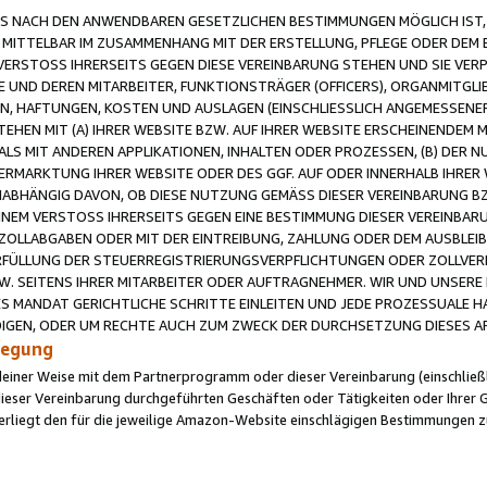
 NACH DEN ANWENDBAREN GESETZLICHEN BESTIMMUNGEN MÖGLICH IST, S
MITTELBAR IM ZUSAMMENHANG MIT DER ERSTELLUNG, PFLEGE ODER DEM BE
ERSTOSS IHRERSEITS GEGEN DIESE VEREINBARUNG STEHEN UND SIE VERP
UND DEREN MITARBEITER, FUNKTIONSTRÄGER (OFFICERS), ORGANMITGLI
N, HAFTUNGEN, KOSTEN UND AUSLAGEN (EINSCHLIESSLICH ANGEMESSENE
HEN MIT (A) IHRER WEBSITE BZW. AUF IHRER WEBSITE ERSCHEINENDEM M
LS MIT ANDEREN APPLIKATIONEN, INHALTEN ODER PROZESSEN, (B) DER 
RMARKTUNG IHRER WEBSITE ODER DES GGF. AUF ODER INNERHALB IHRER W
ABHÄNGIG DAVON, OB DIESE NUTZUNG GEMÄSS DIESER VEREINBARUNG B
EINEM VERSTOSS IHRERSEITS GEGEN EINE BESTIMMUNG DIESER VEREINBARU
D ZOLLABGABEN ODER MIT DER EINTREIBUNG, ZAHLUNG ODER DEM AUSBLEI
FÜLLUNG DER STEUERREGISTRIERUNGSVERPFLICHTUNGEN ODER ZOLLVERPF
W. SEITENS IHRER MITARBEITER ODER AUFTRAGNEHMER. WIR UND UNSERE
ES MANDAT GERICHTLICHE SCHRITTE EINLEITEN UND JEDE PROZESSUALE 
GEN, ODER UM RECHTE AUCH ZUM ZWECK DER DURCHSETZUNG DIESES AR
ilegung
endeiner Weise mit dem Partnerprogramm oder dieser Vereinbarung (einschließl
ieser Vereinbarung durchgeführten Geschäften oder Tätigkeiten oder Ihrer 
iegt den für die jeweilige Amazon-Website einschlägigen Bestimmungen z