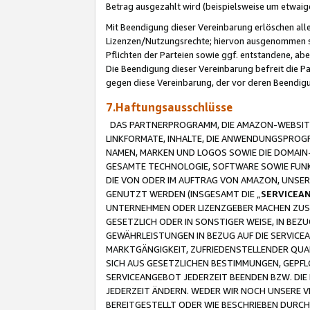
Betrag ausgezahlt wird (beispielsweise um etwai
Mit Beendigung dieser Vereinbarung erlöschen alle
Lizenzen/Nutzungsrechte; hiervon ausgenommen sind
Pflichten der Parteien sowie ggf. entstandene, ab
Die Beendigung dieser Vereinbarung befreit die P
gegen diese Vereinbarung, der vor deren Beendi
7.Haftungsausschlüsse
DAS PARTNERPROGRAMM, DIE AMAZON-WEBSITE,
LINKFORMATE, INHALTE, DIE ANWENDUNGSPRO
NAMEN, MARKEN UND LOGOS SOWIE DIE DOMAIN
GESAMTE TECHNOLOGIE, SOFTWARE SOWIE FUNKT
DIE VON ODER IM AUFTRAG VON AMAZON, UNS
GENUTZT WERDEN (INSGESAMT DIE „
SERVICEA
UNTERNEHMEN ODER LIZENZGEBER MACHEN ZUSI
GESETZLICH ODER IN SONSTIGER WEISE, IN BE
GEWÄHRLEISTUNGEN IN BEZUG AUF DIE SERVICE
MARKTGÄNGIGKEIT, ZUFRIEDENSTELLENDER QUA
SICH AUS GESETZLICHEN BESTIMMUNGEN, GEPFL
SERVICEANGEBOT JEDERZEIT BEENDEN BZW. DIE
JEDERZEIT ÄNDERN. WEDER WIR NOCH UNSERE 
BEREITGESTELLT ODER WIE BESCHRIEBEN DURC