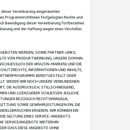
it dieser Vereinbarung eingeräumten
 den Programmrichtlinien festgelegten Rechte und
 nach Beendigung dieser Vereinbarung fortbestehen.
einbarung und der Haftung wegen eines Verstoßes
GEBOTEN WERDEN, SOWIE PARTNER-LINKS,
ALTE VON PRODUKTWERBUNG, UNSERE DOMAIN-
SCHLIESSLICH DER AMAZON-MARKEN) UND DIE
SCHUTZRECHTE, INFORMATIONEN UND INHALTE,
PARTNERPROGRAMMS BEREITGESTELLT ODER
ELLT. WEDER WIR NOCH UNSERE VERBUNDENEN
T, OB AUSDRÜCKLICH, STILLSCHWEIGEND,
MEN UND LIZENZGEBER SCHLIESSEN JEGLICHE
ISTUNGEN BEZÜGLICH RECHTSMÄNGELN,
LETZUNG SOWIE GEWÄHRLEISTUNGEN EIN, DIE
ANDELSBRÄUCHEN ERGEBEN. WIR KÖNNEN EIN
 DIE GELTUNG EINES SERVICE-ANGEBOTS
IE SERVICEANGEBOTE WEITERHIN
ODER DASS DIESE ANGEBOTE OHNE