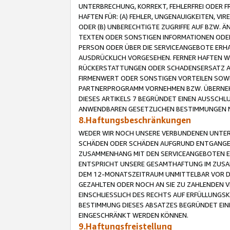
UNTERBRECHUNG, KORREKT, FEHLERFREI ODER 
HAFTEN FÜR: (A) FEHLER, UNGENAUIGKEITEN, 
ODER (B) UNBERECHTIGTE ZUGRIFFE AUF BZW. 
TEXTEN ODER SONSTIGEN INFORMATIONEN ODER 
PERSON ODER ÜBER DIE SERVICEANGEBOTE ERHA
AUSDRÜCKLICH VORGESEHEN. FERNER HAFTEN 
RÜCKERSTATTUNGEN ODER SCHADENSERSATZ AU
FIRMENWERT ODER SONSTIGEN VORTEILEN SOWIE
PARTNERPROGRAMM VORNEHMEN BZW. ÜBERNEHM
DIESES ARTIKELS 7 BEGRÜNDET EINEN AUSSCH
ANWENDBAREN GESETZLICHEN BESTIMMUNGEN 
8.Haftungsbeschränkungen
WEDER WIR NOCH UNSERE VERBUNDENEN UNTERN
SCHÄDEN ODER SCHÄDEN AUFGRUND ENTGANGENE
ZUSAMMENHANG MIT DEN SERVICEANGEBOTEN EN
ENTSPRICHT UNSERE GESAMTHAFTUNG IM ZUSAM
DEM 12-MONATSZEITRAUM UNMITTELBAR VOR DE
GEZAHLTEN ODER NOCH AN SIE ZU ZAHLENDEN V
EINSCHLIESSLICH DES RECHTS AUF ERFÜLLUNGS
BESTIMMUNG DIESES ABSATZES BEGRÜNDET EI
EINGESCHRÄNKT WERDEN KÖNNEN.
9.Haftungsfreistellung