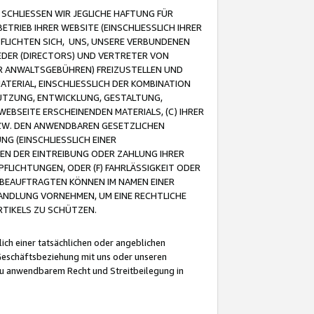
CHLIESSEN WIR JEGLICHE HAFTUNG FÜR
TRIEB IHRER WEBSITE (EINSCHLIESSLICH IHRER
FLICHTEN SICH, UNS, UNSERE VERBUNDENEN
EDER (DIRECTORS) UND VERTRETER VON
R ANWALTSGEBÜHREN) FREIZUSTELLEN UND
ATERIAL, EINSCHLIESSLICH DER KOMBINATION
NUTZUNG, ENTWICKLUNG, GESTALTUNG,
EBSEITE ERSCHEINENDEN MATERIALS, (C) IHRER
ZW. DEN ANWENDBAREN GESETZLICHEN
NG (EINSCHLIESSLICH EINER
BEN DER EINTREIBUNG ODER ZAHLUNG IHRER
LICHTUNGEN, ODER (F) FAHRLÄSSIGKEIT ODER
 BEAUFTRAGTEN KÖNNEN IM NAMEN EINER
HANDLUNG VORNEHMEN, UM EINE RECHTLICHE
TIKELS ZU SCHÜTZEN.
ich einer tatsächlichen oder angeblichen
Geschäftsbeziehung mit uns oder unseren
u anwendbarem Recht und Streitbeilegung in