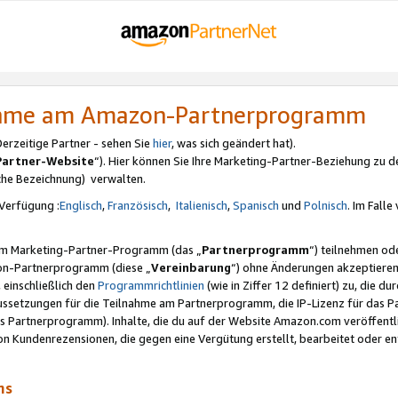
nahme am Amazon-Partnerprogramm
rzeitige Partner - sehen Sie
hier
, was sich geändert hat).
Partner-Website
“). Hier können Sie Ihre Marketing-Partner-Beziehung zu d
iche Bezeichnung) verwalten.
Verfügung :
Englisch
,
Französisch
,
Italienisch
,
Spanisch
und
Polnisch
. Im Fall
erem Marketing-Partner-Programm (das „
Partnerprogramm
“) teilnehmen od
on-Partnerprogramm (diese „
Vereinbarung
“) ohne Änderungen akzeptieren
 einschließlich den
Programmrichtlinien
(wie in Ziffer 12 definiert) zu, die 
raussetzungen für die Teilnahme am Partnerprogramm, die IP-Lizenz für das
s Partnerprogramm). Inhalte, die du auf der Website Amazon.com veröffentl
n Kundenrezensionen, die gegen eine Vergütung erstellt, bearbeitet oder ent
mms