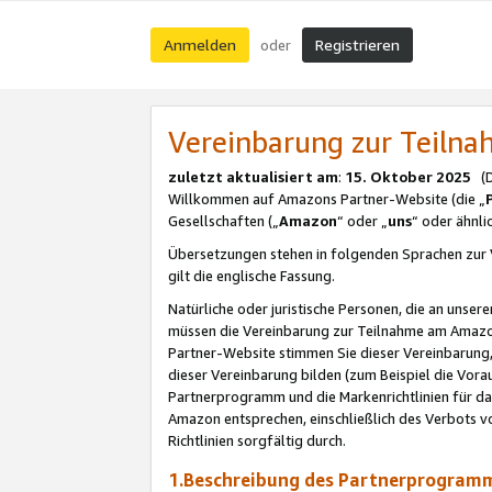
Anmelden
Registrieren
oder
Vereinbarung zur Teil
zuletzt aktualisiert am
:
15. Oktober 2025
(De
Willkommen auf Amazons Partner-Website (die „
Gesellschaften („
Amazon
“ oder „
uns
“ oder ähnl
Übersetzungen stehen in folgenden Sprachen zur 
gilt die englische Fassung.
Natürliche oder juristische Personen, die an uns
müssen die Vereinbarung zur Teilnahme am Amaz
Partner-Website stimmen Sie dieser Vereinbarung,
dieser Vereinbarung bilden (zum Beispiel die Vo
Partnerprogramm und die Markenrichtlinien für da
Amazon entsprechen, einschließlich des Verbots vo
Richtlinien sorgfältig durch.
1.Beschreibung des Partnerprogra