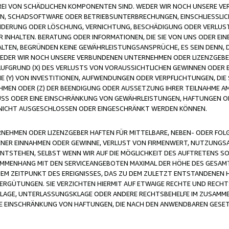
FREI VON SCHÄDLICHEN KOMPONENTEN SIND. WEDER WIR NOCH UNSERE 
VIREN, SCHADSOFTWARE ODER BETRIEBSUNTERBRECHUNGEN, EINSCHLIESSL
ÄNDERUNG ODER LÖSCHUNG, VERNICHTUNG, BESCHÄDIGUNG ODER VERLUST 
INHALTEN. BERATUNG ODER INFORMATIONEN, DIE SIE VON UNS ODER EIN
LTEN, BEGRÜNDEN KEINE GEWÄHRLEISTUNGSANSPRÜCHE, ES SEIN DENN, DI
WEDER WIR NOCH UNSERE VERBUNDENEN UNTERNEHMEN ODER LIZENZGEBE
FGRUND (X) DES VERLUSTS VON VORAUSSICHTLICHEN GEWINNEN ODER 
 (Y) VON INVESTITIONEN, AUFWENDUNGEN ODER VERPFLICHTUNGEN, DIE 
EN ODER (Z) DER BEENDIGUNG ODER AUSSETZUNG IHRER TEILNAHME A
LUSS ODER EINE EINSCHRÄNKUNG VON GEWÄHRLEISTUNGEN, HAFTUNGEN O
NICHT AUSGESCHLOSSEN ODER EINGESCHRÄNKT WERDEN KÖNNEN.
EHMEN ODER LIZENZGEBER HAFTEN FÜR MITTELBARE, NEBEN- ODER FOL
R EINNAHMEN ODER GEWINNE, VERLUST VON FIRMENWERT, NUTZUNGSAU
TSTEHEN, SELBST WENN WIR AUF DIE MÖGLICHKEIT DES AUFTRETENS S
MENHANG MIT DEN SERVICEANGEBOTEN MAXIMAL DER HÖHE DES GESAMT
M ZEITPUNKT DES EREIGNISSES, DAS ZU DEM ZULETZT ENTSTANDENEN 
ERGÜTUNGEN. SIE VERZICHTEN HIERMIT AUF ETWAIGE RECHTE UND RECHT
KLAGE, UNTERLASSUNGSKLAGE ODER ANDERE RECHTSBEHELFE IM ZUSAMME
NE EINSCHRÄNKUNG VON HAFTUNGEN, DIE NACH DEN ANWENDBAREN GESE