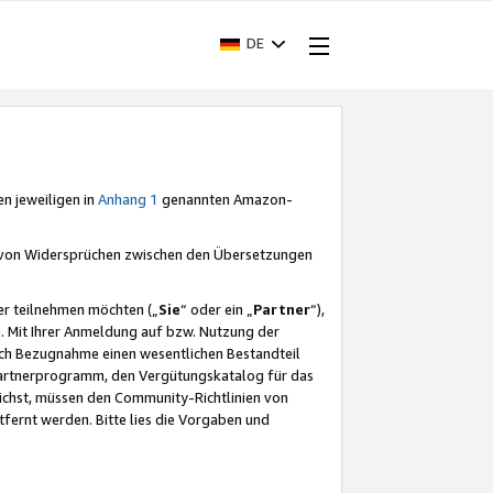
DE
en jeweiligen in
Anhang 1
genannten Amazon-
e von Widersprüchen zwischen den Übersetzungen
er teilnehmen möchten („
Sie
“ oder ein „
Partner
“),
. Mit Ihrer Anmeldung auf bzw. Nutzung der
durch Bezugnahme einen wesentlichen Bestandteil
 Partnerprogramm, den Vergütungskatalog für das
ichst, müssen den Community-Richtlinien von
fernt werden. Bitte lies die Vorgaben und