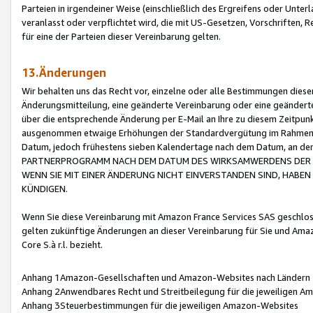
Parteien in irgendeiner Weise (einschließlich des Ergreifens oder Unt
veranlasst oder verpflichtet wird, die mit US-Gesetzen, Vorschriften,
für eine der Parteien dieser Vereinbarung gelten.
13.Änderungen
Wir behalten uns das Recht vor, einzelne oder alle Bestimmungen diese
Änderungsmitteilung, eine geänderte Vereinbarung oder eine geänderte 
über die entsprechende Änderung per E-Mail an Ihre zu diesem Zeitpun
ausgenommen etwaige Erhöhungen der Standardvergütung im Rahmen
Datum, jedoch frühestens sieben Kalendertage nach dem Datum, an de
PARTNERPROGRAMM NACH DEM DATUM DES WIRKSAMWERDENS DER Ä
WENN SIE MIT EINER ÄNDERUNG NICHT EINVERSTANDEN SIND, HABEN S
KÜNDIGEN.
Wenn Sie diese Vereinbarung mit Amazon France Services SAS geschlo
gelten zukünftige Änderungen an dieser Vereinbarung für Sie und Ama
Core S.à r.l. bezieht.
Anhang 1Amazon-Gesellschaften und Amazon-Websites nach Ländern
Anhang 2Anwendbares Recht und Streitbeilegung für die jeweiligen 
Anhang 3Steuerbestimmungen für die jeweiligen Amazon-Websites