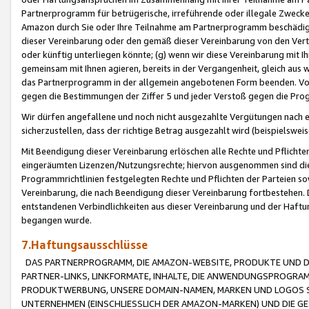
Partnerprogramm für betrügerische, irreführende oder illegale Zwecke
Amazon durch Sie oder Ihre Teilnahme am Partnerprogramm beschädig
dieser Vereinbarung oder den gemäß dieser Vereinbarung von den Vertr
oder künftig unterliegen könnte; (g) wenn wir diese Vereinbarung mit I
gemeinsam mit Ihnen agieren, bereits in der Vergangenheit, gleich aus
das Partnerprogramm in der allgemein angebotenen Form beenden. Vors
gegen die Bestimmungen der Ziffer 5 und jeder Verstoß gegen die Prog
Wir dürfen angefallene und noch nicht ausgezahlte Vergütungen nach 
sicherzustellen, dass der richtige Betrag ausgezahlt wird (beispielsw
Mit Beendigung dieser Vereinbarung erlöschen alle Rechte und Pflichte
eingeräumten Lizenzen/Nutzungsrechte; hiervon ausgenommen sind die in 
Programmrichtlinien festgelegten Rechte und Pflichten der Parteien sow
Vereinbarung, die nach Beendigung dieser Vereinbarung fortbestehen. D
entstandenen Verbindlichkeiten aus dieser Vereinbarung und der Haft
begangen wurde.
7.Haftungsausschlüsse
DAS PARTNERPROGRAMM, DIE AMAZON-WEBSITE, PRODUKTE UND DI
PARTNER-LINKS, LINKFORMATE, INHALTE, DIE ANWENDUNGSPROGR
PRODUKTWERBUNG, UNSERE DOMAIN-NAMEN, MARKEN UND LOGOS S
UNTERNEHMEN (EINSCHLIESSLICH DER AMAZON-MARKEN) UND DIE GE