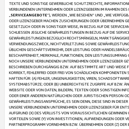
TEXTE UND SONSTIGE GEWERBLICHE SCHUTZRECHTE, INFORMATIONE
VERBUNDENEN UNTERNEHMEN ODER LIZENZGEBERN IM RAHMEN DES
„
SERVICEANGEBOTE
“), WERDEN „WIE BESEHEN“ UND „WIE VERFÜ
ODER LIZENZGEBER MACHEN ZUSICHERUNGEN ODER ÜBERNEHMEN GEW
GESETZLICH ODER IN SONSTIGER WEISE, IN BEZUG AUF DIE SERVI
SCHLIESSEN JEGLICHE GEWÄHRLEISTUNGEN IN BEZUG AUF DIE SERVI
GEWÄHRLEISTUNGEN BEZÜGLICH RECHTSMÄNGELN, MARKTGÄNGIGKEIT
VERWENDUNGSZWECK, NICHTVERLETZUNG SOWIE GEWÄHRLEISTUNGEN 
ÜBLICHEN GESCHÄFTSVERKEHR, DER LEISTUNG ODER HANDELSBRÄUCH
BESCHAFFENHEIT, MERKMALE, FUNKTIONEN, DEN LEISTUNGSUMFANG 
NOCH UNSERE VERBUNDENEN UNTERNEHMEN ODER LIZENZGEBER GEWÄ
BESCHRIEBEN DURCHGÄNGIG BZW. AUF BESTIMMTE ART UND WEISE
KORREKT, FEHLERFREI ODER FREI VON SCHÄDLICHEN KOMPONENTEN
HAFTEN FÜR: (A) FEHLER, UNGENAUIGKEITEN, VIREN, SCHADSOFTW
SYSTEMABSTÜRZE; ODER (B) UNBERECHTIGTE ZUGRIFFE AUF BZW. 
WEBSITE ODER VON DATEN, BILDERN, TEXTEN ODER SONSTIGEN INF
ODER EINER ANDEREN NATÜRLICHEN ODER JURISTISCHEN PERSON OD
GEWÄHRLEISTUNGSANSPRÜCHE, ES SEIN DENN, DIESE SIND IN DIES
UNSERE VERBUNDENEN UNTERNEHMEN ODER LIZENZGEBER FÜR EN
AUFGRUND (X) DES VERLUSTS VON VORAUSSICHTLICHEN GEWINNEN
VORTEILEN SOWIE (Y) VON INVESTITIONEN, AUFWENDUNGEN ODER VE
PARTNERPROGRAMM VORNEHMEN BZW. ÜBERNEHMEN ODER (Z) DER 