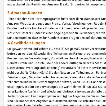
unbeschadet des Rechts von Amazon, Ersatz für darüber hinausgehen
3.Amazon-Kunden
Ihre Teilnahme am Partnerprogramm führt nicht dazu, dass unsere Kun
Amazon-Website angegebenen Preise, Verkaufsbedingungen, Regeln, Ri
Produktverkäufe für diese Kunden und können jederzeit geändert werde
sich einer unserer Kunden in einer Angelegenheit an Sie wenden, die 
Kunden mitteilen, dass er für Kundenservice-Fragen den auf der Ama
4.Gewährleistungen
Sie gewährleisten und sichern zu, dass (a) Sie gemäß dieser Vereinba
betreiben werden; (b) weder Ihre Teilnahme am Partnerprogramm noch d
Bestimmungen, Verordnungen, Vorschriften, Anordnungen, Konzessionen,
Gerichtsurteile und -beschlüsse oder andere Auflagen einer für Sie zu
Datenschutz, Werbung und Marketing) verstoßen; (c) Sie rechtswirksam 
nicht geschäftsfähig sind); (d) Sie den Nutzen der Teilnahme am Partne
Zusicherungen, Garantien oder Aussagen verlassen, die in dieser Verein
teilnehmen und keine Serviceangebote nutzen, wenn Sie US-Handelssa
unterliegen, in dem Sie Serviceangebote wahrnehmen; (f) Sie alle US
amerikanische Ausfuhr- und Wiederausfuhrbeschränkungen einhalten, 
Technologie und Leistungen gelten, und (g) die Angaben, die Sie im 
sind. Sie können Ihre Angaben aktualisieren, indem Sie sich über die 
Wir machen keine Zusicherungen und übernehmen keine Gewährleistun