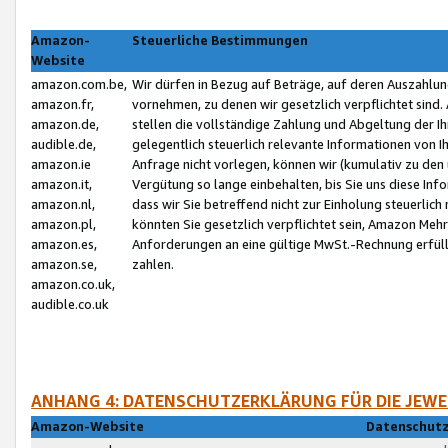
Amazon-
Steuerliche Bestimmungen
Website
amazon.com.be,
Wir dürfen in Bezug auf Beträge, auf deren Auszahlun
amazon.fr,
vornehmen, zu denen wir gesetzlich verpflichtet sind
amazon.de,
stellen die vollständige Zahlung und Abgeltung der 
audible.de,
gelegentlich steuerlich relevante Informationen von I
amazon.ie
Anfrage nicht vorlegen, können wir (kumulativ zu de
amazon.it,
Vergütung so lange einbehalten, bis Sie uns diese Inf
amazon.nl,
dass wir Sie betreffend nicht zur Einholung steuerlich 
amazon.pl,
könnten Sie gesetzlich verpflichtet sein, Amazon Meh
amazon.es,
Anforderungen an eine gültige MwSt.-Rechnung erfüllt
amazon.se,
zahlen.
amazon.co.uk,
audible.co.uk
ANHANG 4: DATENSCHUTZERKLÄRUNG FÜR DIE JEWE
Amazon-Website
Datenschutz