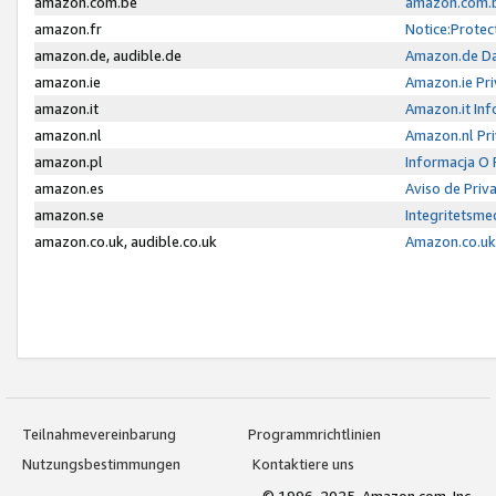
amazon.com.be
amazon.com.b
amazon.fr
Notice:Protec
amazon.de, audible.de
Amazon.de Da
amazon.ie
Amazon.ie Pri
amazon.it
Amazon.it Inf
amazon.nl
Amazon.nl Pri
amazon.pl
Informacja O
amazon.es
Aviso de Priv
amazon.se
Integritetsm
amazon.co.uk, audible.co.uk
Amazon.co.uk 
Teilnahmevereinbarung
Programmrichtlinien
Nutzungsbestimmungen
Kontaktiere uns