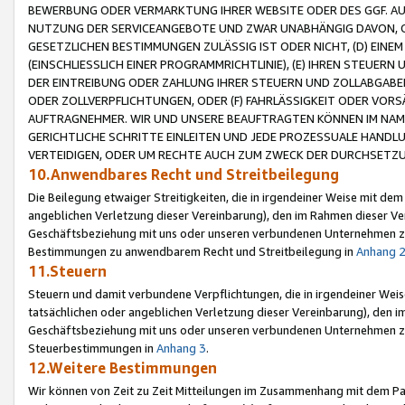
BEWERBUNG ODER VERMARKTUNG IHRER WEBSITE ODER DES GGF. AUF 
NUTZUNG DER SERVICEANGEBOTE UND ZWAR UNABHÄNGIG DAVON, O
GESETZLICHEN BESTIMMUNGEN ZULÄSSIG IST ODER NICHT, (D) EINE
(EINSCHLIESSLICH EINER PROGRAMMRICHTLINIE), (E) IHREN STEUER
DER EINTREIBUNG ODER ZAHLUNG IHRER STEUERN UND ZOLLABGAB
ODER ZOLLVERPFLICHTUNGEN, ODER (F) FAHRLÄSSIGKEIT ODER VORS
AUFTRAGNEHMER. WIR UND UNSERE BEAUFTRAGTEN KÖNNEN IM NAME
GERICHTLICHE SCHRITTE EINLEITEN UND JEDE PROZESSUALE HAND
VERTEIDIGEN, ODER UM RECHTE AUCH ZUM ZWECK DER DURCHSETZU
10.Anwendbares Recht und Streitbeilegung
Die Beilegung etwaiger Streitigkeiten, die in irgendeiner Weise mit de
angeblichen Verletzung dieser Vereinbarung), den im Rahmen dieser Ve
Geschäftsbeziehung mit uns oder unseren verbundenen Unternehmen zu
Bestimmungen zu anwendbarem Recht und Streitbeilegung in
Anhang 
11.Steuern
Steuern und damit verbundene Verpflichtungen, die in irgendeiner Wei
tatsächlichen oder angeblichen Verletzung dieser Vereinbarung), den 
Geschäftsbeziehung mit uns oder unseren verbundenen Unternehmen z
Steuerbestimmungen in
Anhang 3
.
12.Weitere Bestimmungen
Wir können von Zeit zu Zeit Mitteilungen im Zusammenhang mit dem Par