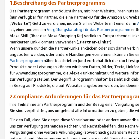
1.Beschreibung des Partnerprogramms
Das Partnerprogramm ermöglicht Ihnen, mit Ihrer Website, Ihren nutzer
(nur verfügbar für Partner, die eine Partner-ID für die Amazon UK We
„
Website
“) Geld zu verdienen, indem Sie Ihre Website mit einer der in
ist, einer anderen im
Vergütungskatalog für das Partnerprogramm
enth
Alexa Skill (über das Alexa Shopping Kit) verlinken. Entsprechende Lin
markierten Link-Formate verwenden („
Partner-Links
“).
Wenn unsere Kunden die Partner-Links anklicken oder sich damit verbi
angeboten werden, oder andere Handlungen vornehmen, können Sie eine
Partnerprogramm
näher beschrieben (und vorbehaltlich der dort festg
Produkte oder Leistungen können wir Ihnen Daten, Bilder, Texte, Linkfo
für Anwendungsprogramme, die Alexa-Funktionalität und weitere Inf
zur Verfügung stellen. Der Begriff „Programminhalte“ bezieht sich dabe
in Bezug auf Produkte, die auf Websites angeboten werden, bei denen 
2.Compliance-Anforderungen für das Partnerprog
Ihre Teilnahme am Partnerprogramm und der Bezug einer Vergütung setz
Sie sind verpflichtet, uns umgehend alle Informationen zu geben, die w
Für den Fall, dass Sie gegen diese Vereinbarung oder andere anwendba
uns zur Verfügung stehenden Rechten und Rechtsbehelfen, das Recht vo
Vergütungen ohne weitere Ankündigung (soweit nach geltendem Recht z
entsprechende Vergütungen zu haben) und zwar unabhängig davon, ob 