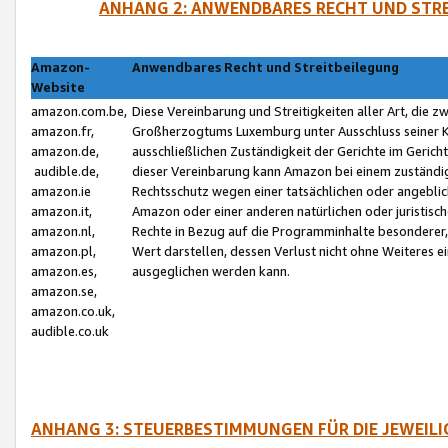
ANHANG 2: ANWENDBARES RECHT UND STRE
Amazon-
Anwendbares Recht und Streitbeilegung
Website
amazon.com.be,
Diese Vereinbarung und Streitigkeiten aller Art, die 
amazon.fr,
Großherzogtums Luxemburg unter Ausschluss seiner Kol
amazon.de,
ausschließlichen Zuständigkeit der Gerichte im Geri
audible.de,
dieser Vereinbarung kann Amazon bei einem zuständig
amazon.ie
Rechtsschutz wegen einer tatsächlichen oder angebli
amazon.it,
Amazon oder einer anderen natürlichen oder juristisc
amazon.nl,
Rechte in Bezug auf die Programminhalte besonderer,
amazon.pl,
Wert darstellen, dessen Verlust nicht ohne Weiteres e
amazon.es,
ausgeglichen werden kann.
amazon.se,
amazon.co.uk,
audible.co.uk
ANHANG 3: STEUERBESTIMMUNGEN FÜR DIE JEWEIL