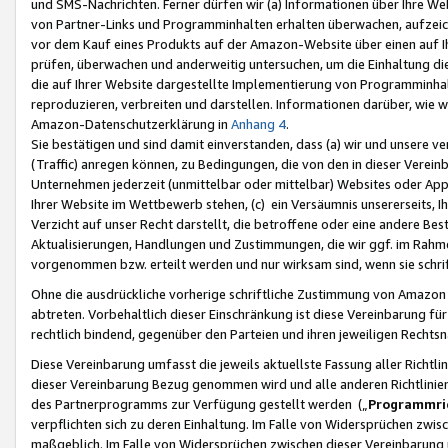
und SMS-Nachrichten. Ferner dürfen wir (a) Informationen über Ihre We
von Partner-Links und Programminhalten erhalten überwachen, aufzei
vor dem Kauf eines Produkts auf der Amazon-Website über einen auf Ih
prüfen, überwachen und anderweitig untersuchen, um die Einhaltung dies
die auf Ihrer Website dargestellte Implementierung von Programminhalt
reproduzieren, verbreiten und darstellen. Informationen darüber, wie w
Amazon-Datenschutzerklärung in
Anhang 4
.
Sie bestätigen und sind damit einverstanden, dass (a) wir und unsere 
(Traffic) anregen können, zu Bedingungen, die von den in dieser Vere
Unternehmen jederzeit (unmittelbar oder mittelbar) Websites oder Appl
Ihrer Website im Wettbewerb stehen, (c) ein Versäumnis unsererseits, I
Verzicht auf unser Recht darstellt, die betroffene oder eine andere B
Aktualisierungen, Handlungen und Zustimmungen, die wir ggf. im Rahme
vorgenommen bzw. erteilt werden und nur wirksam sind, wenn sie schri
Ohne die ausdrückliche vorherige schriftliche Zustimmung von Amazon
abtreten. Vorbehaltlich dieser Einschränkung ist diese Vereinbarung f
rechtlich bindend, gegenüber den Parteien und ihren jeweiligen Rech
Diese Vereinbarung umfasst die jeweils aktuellste Fassung aller Richtli
dieser Vereinbarung Bezug genommen wird und alle anderen Richtlinie
des Partnerprogramms zur Verfügung gestellt werden („
Programmric
verpflichten sich zu deren Einhaltung. Im Falle von Widersprüchen zwi
maßgeblich. Im Falle von Widersprüchen zwischen dieser Vereinbarun