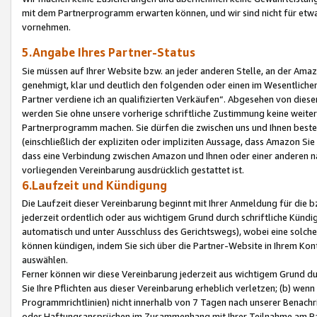
mit dem Partnerprogramm erwarten können, und wir sind nicht für etwa
vornehmen.
5.Angabe Ihres Partner-Status
Sie müssen auf Ihrer Website bzw. an jeder anderen Stelle, an der Am
genehmigt, klar und deutlich den folgenden oder einen im Wesentlichen
Partner verdiene ich an qualifizierten Verkäufen“. Abgesehen von die
werden Sie ohne unsere vorherige schriftliche Zustimmung keine weite
Partnerprogramm machen. Sie dürfen die zwischen uns und Ihnen best
(einschließlich der expliziten oder impliziten Aussage, dass Amazon Si
dass eine Verbindung zwischen Amazon und Ihnen oder einer anderen natü
vorliegenden Vereinbarung ausdrücklich gestattet ist.
6.Laufzeit und Kündigung
Die Laufzeit dieser Vereinbarung beginnt mit Ihrer Anmeldung für die 
jederzeit ordentlich oder aus wichtigem Grund durch schriftliche Kündi
automatisch und unter Ausschluss des Gerichtswegs), wobei eine solch
können kündigen, indem Sie sich über die Partner-Website in Ihrem Ko
auswählen.
Ferner können wir diese Vereinbarung jederzeit aus wichtigem Grund dur
Sie Ihre Pflichten aus dieser Vereinbarung erheblich verletzen; (b) wen
Programmrichtlinien) nicht innerhalb von 7 Tagen nach unserer Benachr
oder Haftungsansprüchen im Zusammenhang mit Ihrer Teilnahme am Pa