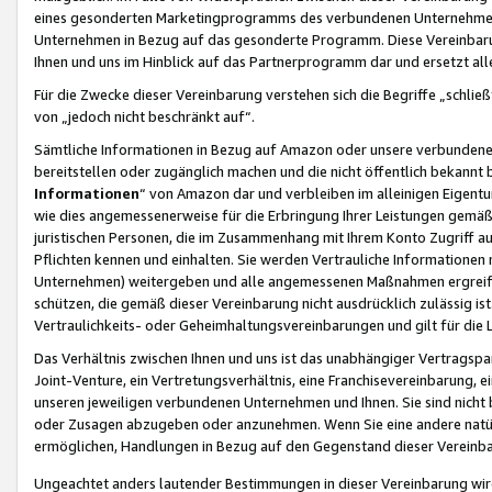
eines gesonderten Marketingprogramms des verbundenen Unternehmens
Unternehmen in Bezug auf das gesonderte Programm. Diese Vereinbarung
Ihnen und uns im Hinblick auf das Partnerprogramm dar und ersetzt al
Für die Zwecke dieser Vereinbarung verstehen sich die Begriffe „schließ
von „jedoch nicht beschränkt auf“.
Sämtliche Informationen in Bezug auf Amazon oder unsere verbunde
bereitstellen oder zugänglich machen und die nicht öffentlich bekannt bz
Informationen
“ von Amazon dar und verbleiben im alleinigen Eigent
wie dies angemessenerweise für die Erbringung Ihrer Leistungen gemäß d
juristischen Personen, die im Zusammenhang mit Ihrem Konto Zugriff au
Pflichten kennen und einhalten. Sie werden Vertrauliche Informationen 
Unternehmen) weitergeben und alle angemessenen Maßnahmen ergreifen
schützen, die gemäß dieser Vereinbarung nicht ausdrücklich zulässig is
Vertraulichkeits- oder Geheimhaltungsvereinbarungen und gilt für die
Das Verhältnis zwischen Ihnen und uns ist das unabhängiger Vertragspa
Joint-Venture, ein Vertretungsverhältnis, eine Franchisevereinbarung, 
unseren jeweiligen verbundenen Unternehmen und Ihnen. Sie sind ni
oder Zusagen abzugeben oder anzunehmen. Wenn Sie eine andere natürli
ermöglichen, Handlungen in Bezug auf den Gegenstand dieser Vereinbar
Ungeachtet anders lautender Bestimmungen in dieser Vereinbarung wird