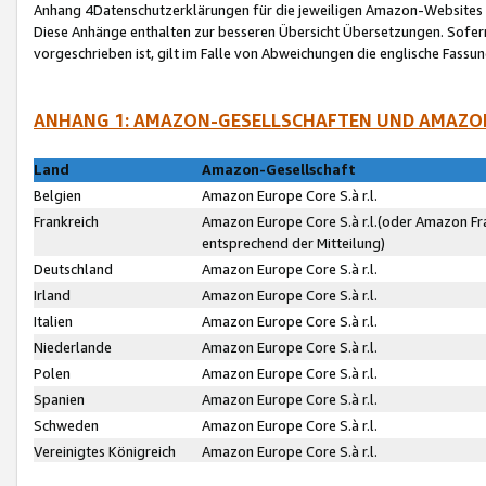
Anhang 4Datenschutzerklärungen für die jeweiligen Amazon-Websites
Diese Anhänge enthalten zur besseren Übersicht Übersetzungen. Sofe
vorgeschrieben ist, gilt im Falle von Abweichungen die englische Fass
ANHANG 1: AMAZON-GESELLSCHAFTEN UND AMAZO
Land
Amazon-Gesellschaft
Belgien
Amazon Europe Core S.à r.l.
Frankreich
Amazon Europe Core S.à r.l.(oder Amazon Fr
entsprechend der Mitteilung)
Deutschland
Amazon Europe Core S.à r.l.
Irland
Amazon Europe Core S.à r.l.
Italien
Amazon Europe Core S.à r.l.
Niederlande
Amazon Europe Core S.à r.l.
Polen
Amazon Europe Core S.à r.l.
Spanien
Amazon Europe Core S.à r.l.
Schweden
Amazon Europe Core S.à r.l.
Vereinigtes Königreich
Amazon Europe Core S.à r.l.