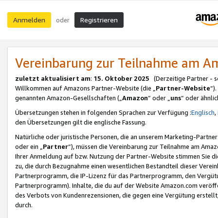
Anmelden
Registrieren
oder
Vereinbarung zur Teilnahme am 
zuletzt aktualisiert am
:
15. Oktober 2025
(Derzeitige Partner - 
Willkommen auf Amazons Partner-Website (die „
Partner-Website
“)
genannten Amazon-Gesellschaften („
Amazon
“ oder „
uns
“ oder ähnli
Übersetzungen stehen in folgenden Sprachen zur Verfügung :
Englisch
,
den Übersetzungen gilt die englische Fassung.
Natürliche oder juristische Personen, die an unserem Marketing-Partn
oder ein „
Partner
“), müssen die Vereinbarung zur Teilnahme am Ama
Ihrer Anmeldung auf bzw. Nutzung der Partner-Website stimmen Sie die
zu, die durch Bezugnahme einen wesentlichen Bestandteil dieser Verei
Partnerprogramm, die IP-Lizenz für das Partnerprogramm, den Vergütu
Partnerprogramm). Inhalte, die du auf der Website Amazon.com veröffe
des Verbots von Kundenrezensionen, die gegen eine Vergütung erstellt, 
durch.