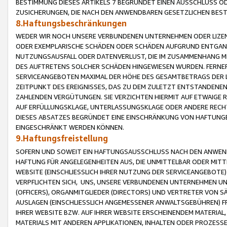
BESTIMMUNG DIESES ARTIKELS 7 BEGRÜNDET EINEN AUSSCHLUSS 
ZUSICHERUNGEN, DIE NACH DEN ANWENDBAREN GESETZLICHEN BE
8.Haftungsbeschränkungen
WEDER WIR NOCH UNSERE VERBUNDENEN UNTERNEHMEN ODER LIZEN
ODER EXEMPLARISCHE SCHÄDEN ODER SCHÄDEN AUFGRUND ENTGANG
NUTZUNGSAUSFALL ODER DATENVERLUST, DIE IM ZUSAMMENHANG MI
DES AUFTRETENS SOLCHER SCHÄDEN HINGEWIESEN WURDEN. FERN
SERVICEANGEBOTEN MAXIMAL DER HÖHE DES GESAMTBETRAGS DER 
ZEITPUNKT DES EREIGNISSES, DAS ZU DEM ZULETZT ENTSTANDENE
ZAHLENDEN VERGÜTUNGEN. SIE VERZICHTEN HIERMIT AUF ETWAIGE 
AUF ERFÜLLUNGSKLAGE, UNTERLASSUNGSKLAGE ODER ANDERE RECHT
DIESES ABSATZES BEGRÜNDET EINE EINSCHRÄNKUNG VON HAFTUNG
EINGESCHRÄNKT WERDEN KÖNNEN.
9.Haftungsfreistellung
SOFERN UND SOWEIT EIN HAFTUNGSAUSSCHLUSS NACH DEN ANWENDB
HAFTUNG FÜR ANGELEGENHEITEN AUS, DIE UNMITTELBAR ODER MITT
WEBSITE (EINSCHLIESSLICH IHRER NUTZUNG DER SERVICEANGEBOTE)
VERPFLICHTEN SICH, UNS, UNSERE VERBUNDENEN UNTERNEHMEN UN
(OFFICERS), ORGANMITGLIEDER (DIRECTORS) UND VERTRETER VON 
AUSLAGEN (EINSCHLIESSLICH ANGEMESSENER ANWALTSGEBÜHREN) FR
IHRER WEBSITE BZW. AUF IHRER WEBSITE ERSCHEINENDEM MATERIAL
MATERIALS MIT ANDEREN APPLIKATIONEN, INHALTEN ODER PROZESSE