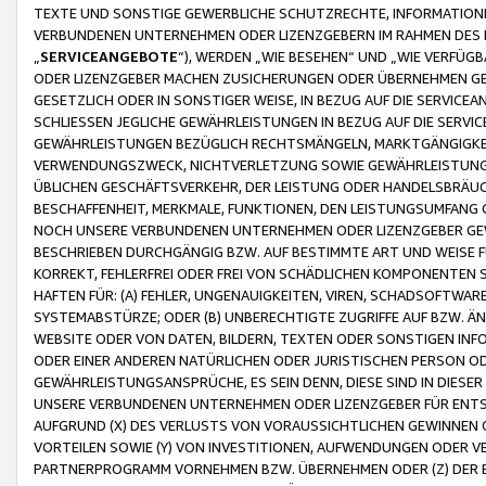
TEXTE UND SONSTIGE GEWERBLICHE SCHUTZRECHTE, INFORMATIONE
VERBUNDENEN UNTERNEHMEN ODER LIZENZGEBERN IM RAHMEN DES
„
SERVICEANGEBOTE
“), WERDEN „WIE BESEHEN“ UND „WIE VERFÜ
ODER LIZENZGEBER MACHEN ZUSICHERUNGEN ODER ÜBERNEHMEN GEW
GESETZLICH ODER IN SONSTIGER WEISE, IN BEZUG AUF DIE SERVI
SCHLIESSEN JEGLICHE GEWÄHRLEISTUNGEN IN BEZUG AUF DIE SERVI
GEWÄHRLEISTUNGEN BEZÜGLICH RECHTSMÄNGELN, MARKTGÄNGIGKEIT
VERWENDUNGSZWECK, NICHTVERLETZUNG SOWIE GEWÄHRLEISTUNGEN 
ÜBLICHEN GESCHÄFTSVERKEHR, DER LEISTUNG ODER HANDELSBRÄUCH
BESCHAFFENHEIT, MERKMALE, FUNKTIONEN, DEN LEISTUNGSUMFANG 
NOCH UNSERE VERBUNDENEN UNTERNEHMEN ODER LIZENZGEBER GEWÄ
BESCHRIEBEN DURCHGÄNGIG BZW. AUF BESTIMMTE ART UND WEISE
KORREKT, FEHLERFREI ODER FREI VON SCHÄDLICHEN KOMPONENTEN
HAFTEN FÜR: (A) FEHLER, UNGENAUIGKEITEN, VIREN, SCHADSOFTW
SYSTEMABSTÜRZE; ODER (B) UNBERECHTIGTE ZUGRIFFE AUF BZW. 
WEBSITE ODER VON DATEN, BILDERN, TEXTEN ODER SONSTIGEN INF
ODER EINER ANDEREN NATÜRLICHEN ODER JURISTISCHEN PERSON OD
GEWÄHRLEISTUNGSANSPRÜCHE, ES SEIN DENN, DIESE SIND IN DIES
UNSERE VERBUNDENEN UNTERNEHMEN ODER LIZENZGEBER FÜR EN
AUFGRUND (X) DES VERLUSTS VON VORAUSSICHTLICHEN GEWINNEN
VORTEILEN SOWIE (Y) VON INVESTITIONEN, AUFWENDUNGEN ODER VE
PARTNERPROGRAMM VORNEHMEN BZW. ÜBERNEHMEN ODER (Z) DER 