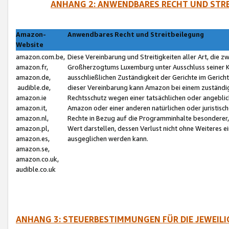
ANHANG 2: ANWENDBARES RECHT UND STRE
Amazon-
Anwendbares Recht und Streitbeilegung
Website
amazon.com.be,
Diese Vereinbarung und Streitigkeiten aller Art, die 
amazon.fr,
Großherzogtums Luxemburg unter Ausschluss seiner Kol
amazon.de,
ausschließlichen Zuständigkeit der Gerichte im Geri
audible.de,
dieser Vereinbarung kann Amazon bei einem zuständig
amazon.ie
Rechtsschutz wegen einer tatsächlichen oder angebli
amazon.it,
Amazon oder einer anderen natürlichen oder juristisc
amazon.nl,
Rechte in Bezug auf die Programminhalte besonderer,
amazon.pl,
Wert darstellen, dessen Verlust nicht ohne Weiteres e
amazon.es,
ausgeglichen werden kann.
amazon.se,
amazon.co.uk,
audible.co.uk
ANHANG 3: STEUERBESTIMMUNGEN FÜR DIE JEWEIL