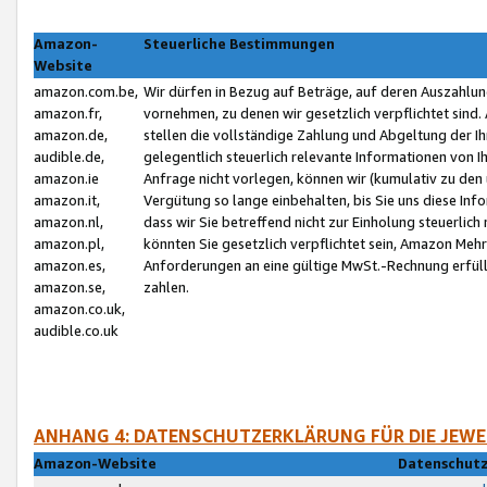
Amazon-
Steuerliche Bestimmungen
Website
amazon.com.be,
Wir dürfen in Bezug auf Beträge, auf deren Auszahlun
amazon.fr,
vornehmen, zu denen wir gesetzlich verpflichtet sind
amazon.de,
stellen die vollständige Zahlung und Abgeltung der 
audible.de,
gelegentlich steuerlich relevante Informationen von I
amazon.ie
Anfrage nicht vorlegen, können wir (kumulativ zu de
amazon.it,
Vergütung so lange einbehalten, bis Sie uns diese Inf
amazon.nl,
dass wir Sie betreffend nicht zur Einholung steuerlich 
amazon.pl,
könnten Sie gesetzlich verpflichtet sein, Amazon Meh
amazon.es,
Anforderungen an eine gültige MwSt.-Rechnung erfüllt
amazon.se,
zahlen.
amazon.co.uk,
audible.co.uk
ANHANG 4: DATENSCHUTZERKLÄRUNG FÜR DIE JEWE
Amazon-Website
Datenschutz