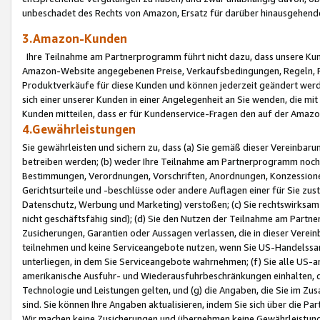
unbeschadet des Rechts von Amazon, Ersatz für darüber hinausgehen
3.Amazon-Kunden
Ihre Teilnahme am Partnerprogramm führt nicht dazu, dass unsere Kun
Amazon-Website angegebenen Preise, Verkaufsbedingungen, Regeln, Ri
Produktverkäufe für diese Kunden und können jederzeit geändert werde
sich einer unserer Kunden in einer Angelegenheit an Sie wenden, die 
Kunden mitteilen, dass er für Kundenservice-Fragen den auf der Ama
4.Gewährleistungen
Sie gewährleisten und sichern zu, dass (a) Sie gemäß dieser Vereinba
betreiben werden; (b) weder Ihre Teilnahme am Partnerprogramm noch d
Bestimmungen, Verordnungen, Vorschriften, Anordnungen, Konzessionen,
Gerichtsurteile und -beschlüsse oder andere Auflagen einer für Sie zu
Datenschutz, Werbung und Marketing) verstoßen; (c) Sie rechtswirksam 
nicht geschäftsfähig sind); (d) Sie den Nutzen der Teilnahme am Partne
Zusicherungen, Garantien oder Aussagen verlassen, die in dieser Verein
teilnehmen und keine Serviceangebote nutzen, wenn Sie US-Handelssa
unterliegen, in dem Sie Serviceangebote wahrnehmen; (f) Sie alle US
amerikanische Ausfuhr- und Wiederausfuhrbeschränkungen einhalten, 
Technologie und Leistungen gelten, und (g) die Angaben, die Sie im 
sind. Sie können Ihre Angaben aktualisieren, indem Sie sich über die 
Wir machen keine Zusicherungen und übernehmen keine Gewährleistun