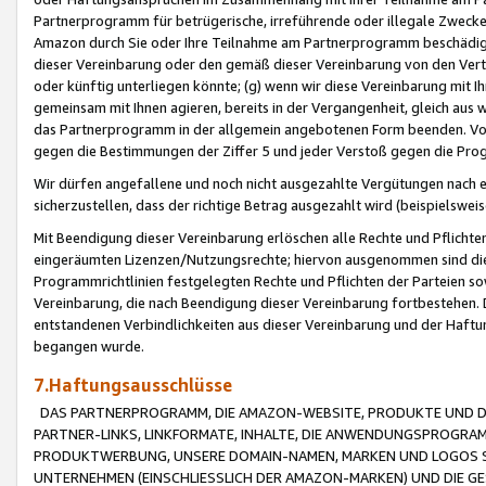
Partnerprogramm für betrügerische, irreführende oder illegale Zwecke
Amazon durch Sie oder Ihre Teilnahme am Partnerprogramm beschädig
dieser Vereinbarung oder den gemäß dieser Vereinbarung von den Vertr
oder künftig unterliegen könnte; (g) wenn wir diese Vereinbarung mit I
gemeinsam mit Ihnen agieren, bereits in der Vergangenheit, gleich aus
das Partnerprogramm in der allgemein angebotenen Form beenden. Vors
gegen die Bestimmungen der Ziffer 5 und jeder Verstoß gegen die Prog
Wir dürfen angefallene und noch nicht ausgezahlte Vergütungen nach 
sicherzustellen, dass der richtige Betrag ausgezahlt wird (beispielsw
Mit Beendigung dieser Vereinbarung erlöschen alle Rechte und Pflichte
eingeräumten Lizenzen/Nutzungsrechte; hiervon ausgenommen sind die in 
Programmrichtlinien festgelegten Rechte und Pflichten der Parteien sow
Vereinbarung, die nach Beendigung dieser Vereinbarung fortbestehen. D
entstandenen Verbindlichkeiten aus dieser Vereinbarung und der Haft
begangen wurde.
7.Haftungsausschlüsse
DAS PARTNERPROGRAMM, DIE AMAZON-WEBSITE, PRODUKTE UND DI
PARTNER-LINKS, LINKFORMATE, INHALTE, DIE ANWENDUNGSPROGR
PRODUKTWERBUNG, UNSERE DOMAIN-NAMEN, MARKEN UND LOGOS S
UNTERNEHMEN (EINSCHLIESSLICH DER AMAZON-MARKEN) UND DIE GE