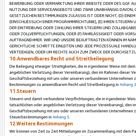
BEWERBUNG ODER VERMARKTUNG IHRER WEBSITE ODER DES GGF. AUF 
NUTZUNG DER SERVICEANGEBOTE UND ZWAR UNABHÄNGIG DAVON, O
GESETZLICHEN BESTIMMUNGEN ZULÄSSIG IST ODER NICHT, (D) EINE
(EINSCHLIESSLICH EINER PROGRAMMRICHTLINIE), (E) IHREN STEUER
DER EINTREIBUNG ODER ZAHLUNG IHRER STEUERN UND ZOLLABGAB
ODER ZOLLVERPFLICHTUNGEN, ODER (F) FAHRLÄSSIGKEIT ODER VORS
AUFTRAGNEHMER. WIR UND UNSERE BEAUFTRAGTEN KÖNNEN IM NAME
GERICHTLICHE SCHRITTE EINLEITEN UND JEDE PROZESSUALE HAND
VERTEIDIGEN, ODER UM RECHTE AUCH ZUM ZWECK DER DURCHSETZU
10.Anwendbares Recht und Streitbeilegung
Die Beilegung etwaiger Streitigkeiten, die in irgendeiner Weise mit de
angeblichen Verletzung dieser Vereinbarung), den im Rahmen dieser Ve
Geschäftsbeziehung mit uns oder unseren verbundenen Unternehmen zu
Bestimmungen zu anwendbarem Recht und Streitbeilegung in
Anhang 
11.Steuern
Steuern und damit verbundene Verpflichtungen, die in irgendeiner Wei
tatsächlichen oder angeblichen Verletzung dieser Vereinbarung), den 
Geschäftsbeziehung mit uns oder unseren verbundenen Unternehmen z
Steuerbestimmungen in
Anhang 3
.
12.Weitere Bestimmungen
Wir können von Zeit zu Zeit Mitteilungen im Zusammenhang mit dem Par