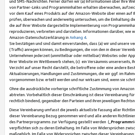
und SMS-Nachrichten. Ferner dürfen wir (a) Informationen über Ihre We
von Partner-Links und Programminhalten erhalten überwachen, aufzei
vor dem Kauf eines Produkts auf der Amazon-Website über einen auf Ih
prüfen, überwachen und anderweitig untersuchen, um die Einhaltung dies
die auf Ihrer Website dargestellte Implementierung von Programminhalt
reproduzieren, verbreiten und darstellen. Informationen darüber, wie w
Amazon-Datenschutzerklärung in
Anhang 4
.
Sie bestätigen und sind damit einverstanden, dass (a) wir und unsere 
(Traffic) anregen können, zu Bedingungen, die von den in dieser Vere
Unternehmen jederzeit (unmittelbar oder mittelbar) Websites oder Appl
Ihrer Website im Wettbewerb stehen, (c) ein Versäumnis unsererseits, I
Verzicht auf unser Recht darstellt, die betroffene oder eine andere B
Aktualisierungen, Handlungen und Zustimmungen, die wir ggf. im Rahme
vorgenommen bzw. erteilt werden und nur wirksam sind, wenn sie schri
Ohne die ausdrückliche vorherige schriftliche Zustimmung von Amazon
abtreten. Vorbehaltlich dieser Einschränkung ist diese Vereinbarung f
rechtlich bindend, gegenüber den Parteien und ihren jeweiligen Rech
Diese Vereinbarung umfasst die jeweils aktuellste Fassung aller Richtli
dieser Vereinbarung Bezug genommen wird und alle anderen Richtlinie
des Partnerprogramms zur Verfügung gestellt werden („
Programmric
verpflichten sich zu deren Einhaltung. Im Falle von Widersprüchen zwi
maßgeblich. Im Falle von Widersprüchen zwischen dieser Vereinbarun