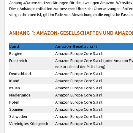
Anhang 4Datenschutzerklärungen für die jeweiligen Amazon-Websites
Diese Anhänge enthalten zur besseren Übersicht Übersetzungen. Sofe
vorgeschrieben ist, gilt im Falle von Abweichungen die englische Fass
ANHANG 1: AMAZON-GESELLSCHAFTEN UND AMAZO
Land
Amazon-Gesellschaft
Belgien
Amazon Europe Core S.à r.l.
Frankreich
Amazon Europe Core S.à r.l.(oder Amazon Fr
entsprechend der Mitteilung)
Deutschland
Amazon Europe Core S.à r.l.
Irland
Amazon Europe Core S.à r.l.
Italien
Amazon Europe Core S.à r.l.
Niederlande
Amazon Europe Core S.à r.l.
Polen
Amazon Europe Core S.à r.l.
Spanien
Amazon Europe Core S.à r.l.
Schweden
Amazon Europe Core S.à r.l.
Vereinigtes Königreich
Amazon Europe Core S.à r.l.