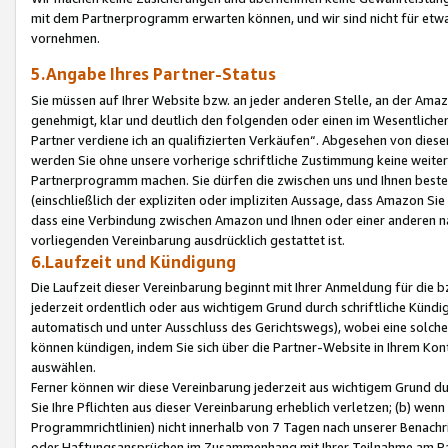
mit dem Partnerprogramm erwarten können, und wir sind nicht für etwa
vornehmen.
5.Angabe Ihres Partner-Status
Sie müssen auf Ihrer Website bzw. an jeder anderen Stelle, an der Am
genehmigt, klar und deutlich den folgenden oder einen im Wesentlichen
Partner verdiene ich an qualifizierten Verkäufen“. Abgesehen von die
werden Sie ohne unsere vorherige schriftliche Zustimmung keine weite
Partnerprogramm machen. Sie dürfen die zwischen uns und Ihnen best
(einschließlich der expliziten oder impliziten Aussage, dass Amazon Si
dass eine Verbindung zwischen Amazon und Ihnen oder einer anderen natü
vorliegenden Vereinbarung ausdrücklich gestattet ist.
6.Laufzeit und Kündigung
Die Laufzeit dieser Vereinbarung beginnt mit Ihrer Anmeldung für die 
jederzeit ordentlich oder aus wichtigem Grund durch schriftliche Kündi
automatisch und unter Ausschluss des Gerichtswegs), wobei eine solch
können kündigen, indem Sie sich über die Partner-Website in Ihrem Ko
auswählen.
Ferner können wir diese Vereinbarung jederzeit aus wichtigem Grund dur
Sie Ihre Pflichten aus dieser Vereinbarung erheblich verletzen; (b) wen
Programmrichtlinien) nicht innerhalb von 7 Tagen nach unserer Benachr
oder Haftungsansprüchen im Zusammenhang mit Ihrer Teilnahme am Pa