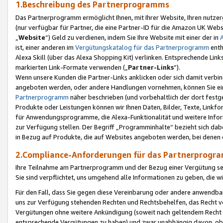
1.Beschreibung des Partnerprogramms
Das Partnerprogramm ermöglicht Ihnen, mit Ihrer Website, Ihren nutzer
(nur verfügbar für Partner, die eine Partner-ID für die Amazon UK We
„
Website
“) Geld zu verdienen, indem Sie Ihre Website mit einer der in
ist, einer anderen im
Vergütungskatalog für das Partnerprogramm
enth
Alexa Skill (über das Alexa Shopping Kit) verlinken. Entsprechende Lin
markierten Link-Formate verwenden („
Partner-Links
“).
Wenn unsere Kunden die Partner-Links anklicken oder sich damit verbi
angeboten werden, oder andere Handlungen vornehmen, können Sie eine
Partnerprogramm
näher beschrieben (und vorbehaltlich der dort festg
Produkte oder Leistungen können wir Ihnen Daten, Bilder, Texte, Linkfo
für Anwendungsprogramme, die Alexa-Funktionalität und weitere Inf
zur Verfügung stellen. Der Begriff „Programminhalte“ bezieht sich dabe
in Bezug auf Produkte, die auf Websites angeboten werden, bei denen 
2.Compliance-Anforderungen für das Partnerprog
Ihre Teilnahme am Partnerprogramm und der Bezug einer Vergütung setz
Sie sind verpflichtet, uns umgehend alle Informationen zu geben, die w
Für den Fall, dass Sie gegen diese Vereinbarung oder andere anwendba
uns zur Verfügung stehenden Rechten und Rechtsbehelfen, das Recht vo
Vergütungen ohne weitere Ankündigung (soweit nach geltendem Recht z
entsprechende Vergütungen zu haben) und zwar unabhängig davon, ob 