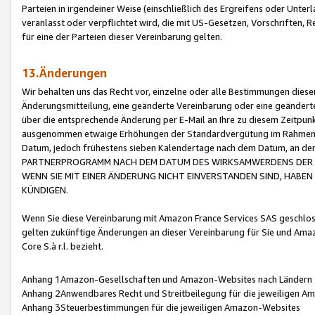
Parteien in irgendeiner Weise (einschließlich des Ergreifens oder Unt
veranlasst oder verpflichtet wird, die mit US-Gesetzen, Vorschriften,
für eine der Parteien dieser Vereinbarung gelten.
13.Änderungen
Wir behalten uns das Recht vor, einzelne oder alle Bestimmungen diese
Änderungsmitteilung, eine geänderte Vereinbarung oder eine geänderte 
über die entsprechende Änderung per E-Mail an Ihre zu diesem Zeitpun
ausgenommen etwaige Erhöhungen der Standardvergütung im Rahmen
Datum, jedoch frühestens sieben Kalendertage nach dem Datum, an de
PARTNERPROGRAMM NACH DEM DATUM DES WIRKSAMWERDENS DER Ä
WENN SIE MIT EINER ÄNDERUNG NICHT EINVERSTANDEN SIND, HABEN S
KÜNDIGEN.
Wenn Sie diese Vereinbarung mit Amazon France Services SAS geschlo
gelten zukünftige Änderungen an dieser Vereinbarung für Sie und Ama
Core S.à r.l. bezieht.
Anhang 1Amazon-Gesellschaften und Amazon-Websites nach Ländern
Anhang 2Anwendbares Recht und Streitbeilegung für die jeweiligen 
Anhang 3Steuerbestimmungen für die jeweiligen Amazon-Websites