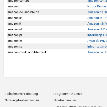
amazon.com.be
amazon.com.b
amazon.fr
Notice:Protec
amazon.de, audible.de
Amazon.de Da
amazon.ie
Amazon.ie Pri
amazon.it
Amazon.it Inf
amazon.nl
Amazon.nl Pri
amazon.pl
Informacja O
amazon.es
Aviso de Priv
amazon.se
Integritetsm
amazon.co.uk, audible.co.uk
Amazon.co.uk 
Teilnahmevereinbarung
Programmrichtlinien
Nutzungsbestimmungen
Kontaktiere uns