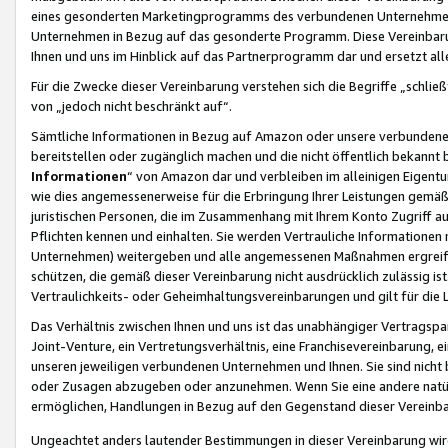
eines gesonderten Marketingprogramms des verbundenen Unternehmens
Unternehmen in Bezug auf das gesonderte Programm. Diese Vereinbarung
Ihnen und uns im Hinblick auf das Partnerprogramm dar und ersetzt al
Für die Zwecke dieser Vereinbarung verstehen sich die Begriffe „schließ
von „jedoch nicht beschränkt auf“.
Sämtliche Informationen in Bezug auf Amazon oder unsere verbunde
bereitstellen oder zugänglich machen und die nicht öffentlich bekannt bz
Informationen
“ von Amazon dar und verbleiben im alleinigen Eigent
wie dies angemessenerweise für die Erbringung Ihrer Leistungen gemäß d
juristischen Personen, die im Zusammenhang mit Ihrem Konto Zugriff au
Pflichten kennen und einhalten. Sie werden Vertrauliche Informationen 
Unternehmen) weitergeben und alle angemessenen Maßnahmen ergreifen
schützen, die gemäß dieser Vereinbarung nicht ausdrücklich zulässig is
Vertraulichkeits- oder Geheimhaltungsvereinbarungen und gilt für die
Das Verhältnis zwischen Ihnen und uns ist das unabhängiger Vertragspa
Joint-Venture, ein Vertretungsverhältnis, eine Franchisevereinbarung, 
unseren jeweiligen verbundenen Unternehmen und Ihnen. Sie sind ni
oder Zusagen abzugeben oder anzunehmen. Wenn Sie eine andere natürli
ermöglichen, Handlungen in Bezug auf den Gegenstand dieser Vereinbar
Ungeachtet anders lautender Bestimmungen in dieser Vereinbarung wird