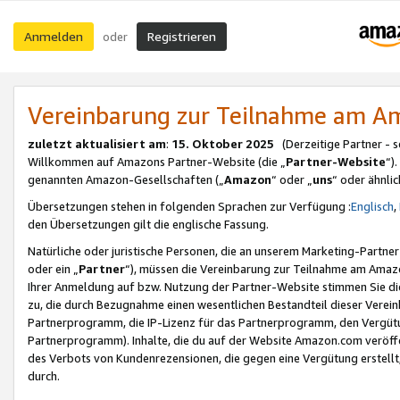
Anmelden
Registrieren
oder
Vereinbarung zur Teilnahme am 
zuletzt aktualisiert am
:
15. Oktober 2025
(Derzeitige Partner - 
Willkommen auf Amazons Partner-Website (die „
Partner-Website
“)
genannten Amazon-Gesellschaften („
Amazon
“ oder „
uns
“ oder ähnli
Übersetzungen stehen in folgenden Sprachen zur Verfügung :
Englisch
,
den Übersetzungen gilt die englische Fassung.
Natürliche oder juristische Personen, die an unserem Marketing-Partn
oder ein „
Partner
“), müssen die Vereinbarung zur Teilnahme am Ama
Ihrer Anmeldung auf bzw. Nutzung der Partner-Website stimmen Sie die
zu, die durch Bezugnahme einen wesentlichen Bestandteil dieser Verei
Partnerprogramm, die IP-Lizenz für das Partnerprogramm, den Vergütu
Partnerprogramm). Inhalte, die du auf der Website Amazon.com veröffe
des Verbots von Kundenrezensionen, die gegen eine Vergütung erstellt, 
durch.