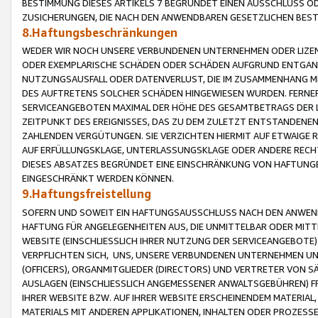
BESTIMMUNG DIESES ARTIKELS 7 BEGRÜNDET EINEN AUSSCHLUSS 
ZUSICHERUNGEN, DIE NACH DEN ANWENDBAREN GESETZLICHEN BE
8.Haftungsbeschränkungen
WEDER WIR NOCH UNSERE VERBUNDENEN UNTERNEHMEN ODER LIZEN
ODER EXEMPLARISCHE SCHÄDEN ODER SCHÄDEN AUFGRUND ENTGANG
NUTZUNGSAUSFALL ODER DATENVERLUST, DIE IM ZUSAMMENHANG MI
DES AUFTRETENS SOLCHER SCHÄDEN HINGEWIESEN WURDEN. FERN
SERVICEANGEBOTEN MAXIMAL DER HÖHE DES GESAMTBETRAGS DER 
ZEITPUNKT DES EREIGNISSES, DAS ZU DEM ZULETZT ENTSTANDENE
ZAHLENDEN VERGÜTUNGEN. SIE VERZICHTEN HIERMIT AUF ETWAIGE 
AUF ERFÜLLUNGSKLAGE, UNTERLASSUNGSKLAGE ODER ANDERE RECHT
DIESES ABSATZES BEGRÜNDET EINE EINSCHRÄNKUNG VON HAFTUNG
EINGESCHRÄNKT WERDEN KÖNNEN.
9.Haftungsfreistellung
SOFERN UND SOWEIT EIN HAFTUNGSAUSSCHLUSS NACH DEN ANWENDB
HAFTUNG FÜR ANGELEGENHEITEN AUS, DIE UNMITTELBAR ODER MITT
WEBSITE (EINSCHLIESSLICH IHRER NUTZUNG DER SERVICEANGEBOTE)
VERPFLICHTEN SICH, UNS, UNSERE VERBUNDENEN UNTERNEHMEN UN
(OFFICERS), ORGANMITGLIEDER (DIRECTORS) UND VERTRETER VON 
AUSLAGEN (EINSCHLIESSLICH ANGEMESSENER ANWALTSGEBÜHREN) FR
IHRER WEBSITE BZW. AUF IHRER WEBSITE ERSCHEINENDEM MATERIAL
MATERIALS MIT ANDEREN APPLIKATIONEN, INHALTEN ODER PROZESSE