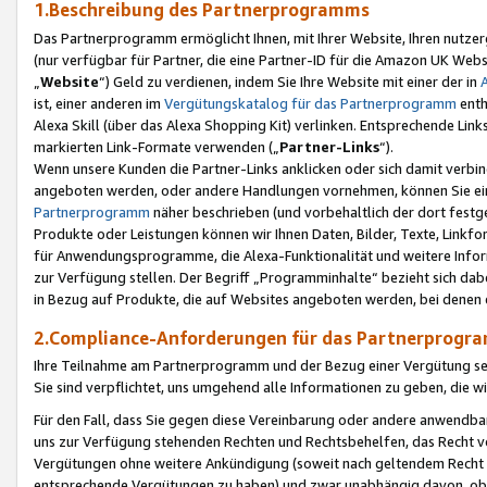
1.Beschreibung des Partnerprogramms
Das Partnerprogramm ermöglicht Ihnen, mit Ihrer Website, Ihren nutzer
(nur verfügbar für Partner, die eine Partner-ID für die Amazon UK We
„
Website
“) Geld zu verdienen, indem Sie Ihre Website mit einer der in
ist, einer anderen im
Vergütungskatalog für das Partnerprogramm
enth
Alexa Skill (über das Alexa Shopping Kit) verlinken. Entsprechende Lin
markierten Link-Formate verwenden („
Partner-Links
“).
Wenn unsere Kunden die Partner-Links anklicken oder sich damit verbi
angeboten werden, oder andere Handlungen vornehmen, können Sie eine
Partnerprogramm
näher beschrieben (und vorbehaltlich der dort festg
Produkte oder Leistungen können wir Ihnen Daten, Bilder, Texte, Linkfo
für Anwendungsprogramme, die Alexa-Funktionalität und weitere Inf
zur Verfügung stellen. Der Begriff „Programminhalte“ bezieht sich dabe
in Bezug auf Produkte, die auf Websites angeboten werden, bei denen 
2.Compliance-Anforderungen für das Partnerprog
Ihre Teilnahme am Partnerprogramm und der Bezug einer Vergütung setz
Sie sind verpflichtet, uns umgehend alle Informationen zu geben, die w
Für den Fall, dass Sie gegen diese Vereinbarung oder andere anwendba
uns zur Verfügung stehenden Rechten und Rechtsbehelfen, das Recht vo
Vergütungen ohne weitere Ankündigung (soweit nach geltendem Recht z
entsprechende Vergütungen zu haben) und zwar unabhängig davon, ob 