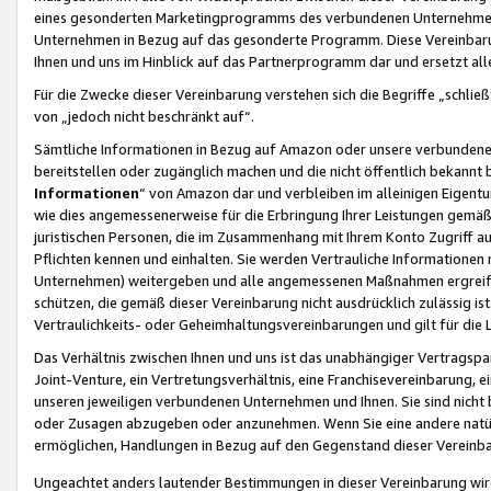
eines gesonderten Marketingprogramms des verbundenen Unternehmens
Unternehmen in Bezug auf das gesonderte Programm. Diese Vereinbarung
Ihnen und uns im Hinblick auf das Partnerprogramm dar und ersetzt al
Für die Zwecke dieser Vereinbarung verstehen sich die Begriffe „schließ
von „jedoch nicht beschränkt auf“.
Sämtliche Informationen in Bezug auf Amazon oder unsere verbunde
bereitstellen oder zugänglich machen und die nicht öffentlich bekannt bz
Informationen
“ von Amazon dar und verbleiben im alleinigen Eigent
wie dies angemessenerweise für die Erbringung Ihrer Leistungen gemäß d
juristischen Personen, die im Zusammenhang mit Ihrem Konto Zugriff au
Pflichten kennen und einhalten. Sie werden Vertrauliche Informationen 
Unternehmen) weitergeben und alle angemessenen Maßnahmen ergreifen
schützen, die gemäß dieser Vereinbarung nicht ausdrücklich zulässig is
Vertraulichkeits- oder Geheimhaltungsvereinbarungen und gilt für die
Das Verhältnis zwischen Ihnen und uns ist das unabhängiger Vertragspa
Joint-Venture, ein Vertretungsverhältnis, eine Franchisevereinbarung, 
unseren jeweiligen verbundenen Unternehmen und Ihnen. Sie sind ni
oder Zusagen abzugeben oder anzunehmen. Wenn Sie eine andere natürli
ermöglichen, Handlungen in Bezug auf den Gegenstand dieser Vereinbar
Ungeachtet anders lautender Bestimmungen in dieser Vereinbarung wird