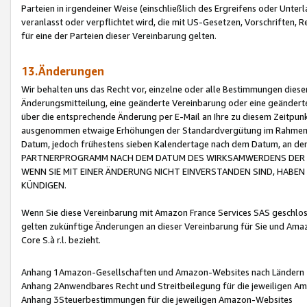
Parteien in irgendeiner Weise (einschließlich des Ergreifens oder Unt
veranlasst oder verpflichtet wird, die mit US-Gesetzen, Vorschriften,
für eine der Parteien dieser Vereinbarung gelten.
13.Änderungen
Wir behalten uns das Recht vor, einzelne oder alle Bestimmungen diese
Änderungsmitteilung, eine geänderte Vereinbarung oder eine geänderte 
über die entsprechende Änderung per E-Mail an Ihre zu diesem Zeitpun
ausgenommen etwaige Erhöhungen der Standardvergütung im Rahmen
Datum, jedoch frühestens sieben Kalendertage nach dem Datum, an de
PARTNERPROGRAMM NACH DEM DATUM DES WIRKSAMWERDENS DER Ä
WENN SIE MIT EINER ÄNDERUNG NICHT EINVERSTANDEN SIND, HABEN S
KÜNDIGEN.
Wenn Sie diese Vereinbarung mit Amazon France Services SAS geschlo
gelten zukünftige Änderungen an dieser Vereinbarung für Sie und Ama
Core S.à r.l. bezieht.
Anhang 1Amazon-Gesellschaften und Amazon-Websites nach Ländern
Anhang 2Anwendbares Recht und Streitbeilegung für die jeweiligen 
Anhang 3Steuerbestimmungen für die jeweiligen Amazon-Websites