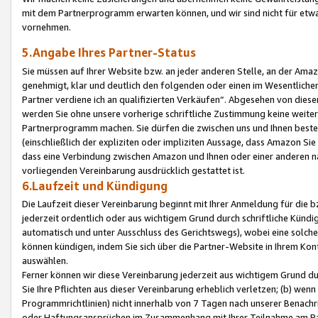
mit dem Partnerprogramm erwarten können, und wir sind nicht für etwa
vornehmen.
5.Angabe Ihres Partner-Status
Sie müssen auf Ihrer Website bzw. an jeder anderen Stelle, an der Am
genehmigt, klar und deutlich den folgenden oder einen im Wesentlichen
Partner verdiene ich an qualifizierten Verkäufen“. Abgesehen von die
werden Sie ohne unsere vorherige schriftliche Zustimmung keine weite
Partnerprogramm machen. Sie dürfen die zwischen uns und Ihnen best
(einschließlich der expliziten oder impliziten Aussage, dass Amazon Si
dass eine Verbindung zwischen Amazon und Ihnen oder einer anderen natü
vorliegenden Vereinbarung ausdrücklich gestattet ist.
6.Laufzeit und Kündigung
Die Laufzeit dieser Vereinbarung beginnt mit Ihrer Anmeldung für die 
jederzeit ordentlich oder aus wichtigem Grund durch schriftliche Kündi
automatisch und unter Ausschluss des Gerichtswegs), wobei eine solch
können kündigen, indem Sie sich über die Partner-Website in Ihrem Ko
auswählen.
Ferner können wir diese Vereinbarung jederzeit aus wichtigem Grund dur
Sie Ihre Pflichten aus dieser Vereinbarung erheblich verletzen; (b) wen
Programmrichtlinien) nicht innerhalb von 7 Tagen nach unserer Benachr
oder Haftungsansprüchen im Zusammenhang mit Ihrer Teilnahme am Pa