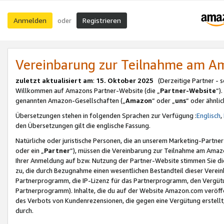
Anmelden
Registrieren
oder
Vereinbarung zur Teilnahme am 
zuletzt aktualisiert am
:
15. Oktober 2025
(Derzeitige Partner - 
Willkommen auf Amazons Partner-Website (die „
Partner-Website
“)
genannten Amazon-Gesellschaften („
Amazon
“ oder „
uns
“ oder ähnli
Übersetzungen stehen in folgenden Sprachen zur Verfügung :
Englisch
,
den Übersetzungen gilt die englische Fassung.
Natürliche oder juristische Personen, die an unserem Marketing-Partn
oder ein „
Partner
“), müssen die Vereinbarung zur Teilnahme am Ama
Ihrer Anmeldung auf bzw. Nutzung der Partner-Website stimmen Sie die
zu, die durch Bezugnahme einen wesentlichen Bestandteil dieser Verei
Partnerprogramm, die IP-Lizenz für das Partnerprogramm, den Vergütu
Partnerprogramm). Inhalte, die du auf der Website Amazon.com veröffe
des Verbots von Kundenrezensionen, die gegen eine Vergütung erstellt, 
durch.