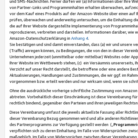
und SMS-Nachrichten. Ferner dürfen wir (a) Informationen über Ihre We
von Partner-Links und Programminhalten erhalten überwachen, aufzei
vor dem Kauf eines Produkts auf der Amazon-Website über einen auf Ih
prüfen, überwachen und anderweitig untersuchen, um die Einhaltung dies
die auf Ihrer Website dargestellte Implementierung von Programminhalt
reproduzieren, verbreiten und darstellen. Informationen darüber, wie w
Amazon-Datenschutzerklärung in
Anhang 4
.
Sie bestätigen und sind damit einverstanden, dass (a) wir und unsere 
(Traffic) anregen können, zu Bedingungen, die von den in dieser Vere
Unternehmen jederzeit (unmittelbar oder mittelbar) Websites oder Appl
Ihrer Website im Wettbewerb stehen, (c) ein Versäumnis unsererseits, I
Verzicht auf unser Recht darstellt, die betroffene oder eine andere B
Aktualisierungen, Handlungen und Zustimmungen, die wir ggf. im Rahme
vorgenommen bzw. erteilt werden und nur wirksam sind, wenn sie schri
Ohne die ausdrückliche vorherige schriftliche Zustimmung von Amazon
abtreten. Vorbehaltlich dieser Einschränkung ist diese Vereinbarung f
rechtlich bindend, gegenüber den Parteien und ihren jeweiligen Rech
Diese Vereinbarung umfasst die jeweils aktuellste Fassung aller Richtli
dieser Vereinbarung Bezug genommen wird und alle anderen Richtlinie
des Partnerprogramms zur Verfügung gestellt werden („
Programmric
verpflichten sich zu deren Einhaltung. Im Falle von Widersprüchen zwi
maßgeblich. Im Falle von Widersprüchen zwischen dieser Vereinbarun