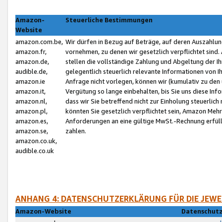
Amazon-
Steuerliche Bestimmungen
Website
amazon.com.be,
Wir dürfen in Bezug auf Beträge, auf deren Auszahlun
amazon.fr,
vornehmen, zu denen wir gesetzlich verpflichtet sind
amazon.de,
stellen die vollständige Zahlung und Abgeltung der 
audible.de,
gelegentlich steuerlich relevante Informationen von I
amazon.ie
Anfrage nicht vorlegen, können wir (kumulativ zu de
amazon.it,
Vergütung so lange einbehalten, bis Sie uns diese Inf
amazon.nl,
dass wir Sie betreffend nicht zur Einholung steuerlich 
amazon.pl,
könnten Sie gesetzlich verpflichtet sein, Amazon Meh
amazon.es,
Anforderungen an eine gültige MwSt.-Rechnung erfüllt
amazon.se,
zahlen.
amazon.co.uk,
audible.co.uk
ANHANG 4: DATENSCHUTZERKLÄRUNG FÜR DIE JEWE
Amazon-Website
Datenschutz