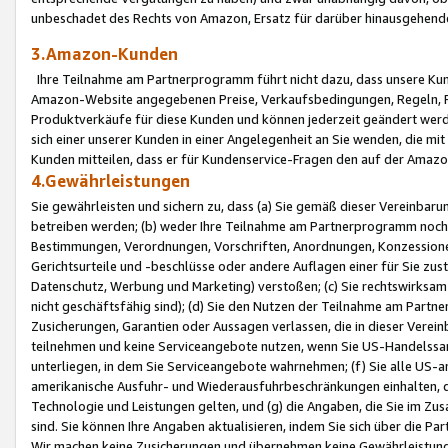
unbeschadet des Rechts von Amazon, Ersatz für darüber hinausgehen
3.Amazon-Kunden
Ihre Teilnahme am Partnerprogramm führt nicht dazu, dass unsere Kun
Amazon-Website angegebenen Preise, Verkaufsbedingungen, Regeln, Ri
Produktverkäufe für diese Kunden und können jederzeit geändert werde
sich einer unserer Kunden in einer Angelegenheit an Sie wenden, die 
Kunden mitteilen, dass er für Kundenservice-Fragen den auf der Ama
4.Gewährleistungen
Sie gewährleisten und sichern zu, dass (a) Sie gemäß dieser Vereinba
betreiben werden; (b) weder Ihre Teilnahme am Partnerprogramm noch d
Bestimmungen, Verordnungen, Vorschriften, Anordnungen, Konzessionen,
Gerichtsurteile und -beschlüsse oder andere Auflagen einer für Sie zu
Datenschutz, Werbung und Marketing) verstoßen; (c) Sie rechtswirksam 
nicht geschäftsfähig sind); (d) Sie den Nutzen der Teilnahme am Partne
Zusicherungen, Garantien oder Aussagen verlassen, die in dieser Verein
teilnehmen und keine Serviceangebote nutzen, wenn Sie US-Handelssa
unterliegen, in dem Sie Serviceangebote wahrnehmen; (f) Sie alle US
amerikanische Ausfuhr- und Wiederausfuhrbeschränkungen einhalten, 
Technologie und Leistungen gelten, und (g) die Angaben, die Sie im 
sind. Sie können Ihre Angaben aktualisieren, indem Sie sich über die 
Wir machen keine Zusicherungen und übernehmen keine Gewährleistun