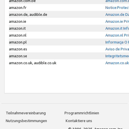
amazon.com.be
amazon.com.b
amazon.fr
Notice:Protec
amazon.de, audible.de
Amazon.de Da
amazon.ie
Amazon.ie Pri
amazon.it
Amazon.it Inf
amazon.nl
Amazon.nl Pri
amazon.pl
Informacja O
amazon.es
Aviso de Priv
amazon.se
Integritetsm
amazon.co.uk, audible.co.uk
Amazon.co.uk 
Teilnahmevereinbarung
Programmrichtlinien
Nutzungsbestimmungen
Kontaktiere uns