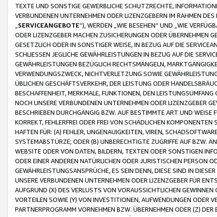
TEXTE UND SONSTIGE GEWERBLICHE SCHUTZRECHTE, INFORMATIONE
VERBUNDENEN UNTERNEHMEN ODER LIZENZGEBERN IM RAHMEN DES
„
SERVICEANGEBOTE
“), WERDEN „WIE BESEHEN“ UND „WIE VERFÜ
ODER LIZENZGEBER MACHEN ZUSICHERUNGEN ODER ÜBERNEHMEN GEW
GESETZLICH ODER IN SONSTIGER WEISE, IN BEZUG AUF DIE SERVI
SCHLIESSEN JEGLICHE GEWÄHRLEISTUNGEN IN BEZUG AUF DIE SERVI
GEWÄHRLEISTUNGEN BEZÜGLICH RECHTSMÄNGELN, MARKTGÄNGIGKEIT
VERWENDUNGSZWECK, NICHTVERLETZUNG SOWIE GEWÄHRLEISTUNGEN 
ÜBLICHEN GESCHÄFTSVERKEHR, DER LEISTUNG ODER HANDELSBRÄUCH
BESCHAFFENHEIT, MERKMALE, FUNKTIONEN, DEN LEISTUNGSUMFANG 
NOCH UNSERE VERBUNDENEN UNTERNEHMEN ODER LIZENZGEBER GEWÄ
BESCHRIEBEN DURCHGÄNGIG BZW. AUF BESTIMMTE ART UND WEISE
KORREKT, FEHLERFREI ODER FREI VON SCHÄDLICHEN KOMPONENTEN
HAFTEN FÜR: (A) FEHLER, UNGENAUIGKEITEN, VIREN, SCHADSOFTW
SYSTEMABSTÜRZE; ODER (B) UNBERECHTIGTE ZUGRIFFE AUF BZW. 
WEBSITE ODER VON DATEN, BILDERN, TEXTEN ODER SONSTIGEN INF
ODER EINER ANDEREN NATÜRLICHEN ODER JURISTISCHEN PERSON OD
GEWÄHRLEISTUNGSANSPRÜCHE, ES SEIN DENN, DIESE SIND IN DIES
UNSERE VERBUNDENEN UNTERNEHMEN ODER LIZENZGEBER FÜR EN
AUFGRUND (X) DES VERLUSTS VON VORAUSSICHTLICHEN GEWINNEN
VORTEILEN SOWIE (Y) VON INVESTITIONEN, AUFWENDUNGEN ODER VE
PARTNERPROGRAMM VORNEHMEN BZW. ÜBERNEHMEN ODER (Z) DER 