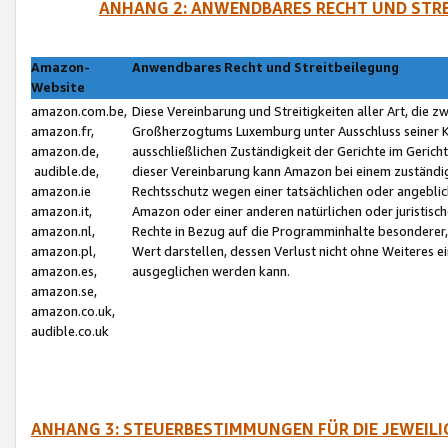
ANHANG 2: ANWENDBARES RECHT UND STRE
Amazon-
Anwendbares Recht und Streitbeilegung
Website
amazon.com.be,
Diese Vereinbarung und Streitigkeiten aller Art, die 
amazon.fr,
Großherzogtums Luxemburg unter Ausschluss seiner Kol
amazon.de,
ausschließlichen Zuständigkeit der Gerichte im Geri
audible.de,
dieser Vereinbarung kann Amazon bei einem zuständig
amazon.ie
Rechtsschutz wegen einer tatsächlichen oder angebli
amazon.it,
Amazon oder einer anderen natürlichen oder juristisc
amazon.nl,
Rechte in Bezug auf die Programminhalte besonderer,
amazon.pl,
Wert darstellen, dessen Verlust nicht ohne Weiteres e
amazon.es,
ausgeglichen werden kann.
amazon.se,
amazon.co.uk,
audible.co.uk
ANHANG 3: STEUERBESTIMMUNGEN FÜR DIE JEWEIL