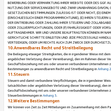
BEWERBUNG ODER VERMARKTUNG IHRER WEBSITE ODER DES GGF. AUF 
NUTZUNG DER SERVICEANGEBOTE UND ZWAR UNABHÄNGIG DAVON, O
GESETZLICHEN BESTIMMUNGEN ZULÄSSIG IST ODER NICHT, (D) EINE
(EINSCHLIESSLICH EINER PROGRAMMRICHTLINIE), (E) IHREN STEUER
DER EINTREIBUNG ODER ZAHLUNG IHRER STEUERN UND ZOLLABGAB
ODER ZOLLVERPFLICHTUNGEN, ODER (F) FAHRLÄSSIGKEIT ODER VORS
AUFTRAGNEHMER. WIR UND UNSERE BEAUFTRAGTEN KÖNNEN IM NAME
GERICHTLICHE SCHRITTE EINLEITEN UND JEDE PROZESSUALE HAND
VERTEIDIGEN, ODER UM RECHTE AUCH ZUM ZWECK DER DURCHSETZU
10.Anwendbares Recht und Streitbeilegung
Die Beilegung etwaiger Streitigkeiten, die in irgendeiner Weise mit de
angeblichen Verletzung dieser Vereinbarung), den im Rahmen dieser Ve
Geschäftsbeziehung mit uns oder unseren verbundenen Unternehmen zu
Bestimmungen zu anwendbarem Recht und Streitbeilegung in
Anhang 
11.Steuern
Steuern und damit verbundene Verpflichtungen, die in irgendeiner Wei
tatsächlichen oder angeblichen Verletzung dieser Vereinbarung), den 
Geschäftsbeziehung mit uns oder unseren verbundenen Unternehmen z
Steuerbestimmungen in
Anhang 3
.
12.Weitere Bestimmungen
Wir können von Zeit zu Zeit Mitteilungen im Zusammenhang mit dem Par