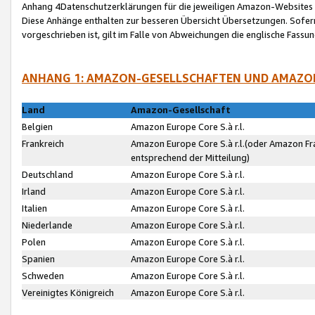
Anhang 4Datenschutzerklärungen für die jeweiligen Amazon-Websites
Diese Anhänge enthalten zur besseren Übersicht Übersetzungen. Sofe
vorgeschrieben ist, gilt im Falle von Abweichungen die englische Fass
ANHANG 1: AMAZON-GESELLSCHAFTEN UND AMAZO
Land
Amazon-Gesellschaft
Belgien
Amazon Europe Core S.à r.l.
Frankreich
Amazon Europe Core S.à r.l.(oder Amazon Fr
entsprechend der Mitteilung)
Deutschland
Amazon Europe Core S.à r.l.
Irland
Amazon Europe Core S.à r.l.
Italien
Amazon Europe Core S.à r.l.
Niederlande
Amazon Europe Core S.à r.l.
Polen
Amazon Europe Core S.à r.l.
Spanien
Amazon Europe Core S.à r.l.
Schweden
Amazon Europe Core S.à r.l.
Vereinigtes Königreich
Amazon Europe Core S.à r.l.