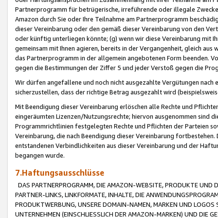
Partnerprogramm für betrügerische, irreführende oder illegale Zwecke
Amazon durch Sie oder Ihre Teilnahme am Partnerprogramm beschädig
dieser Vereinbarung oder den gemäß dieser Vereinbarung von den Vertr
oder künftig unterliegen könnte; (g) wenn wir diese Vereinbarung mit I
gemeinsam mit Ihnen agieren, bereits in der Vergangenheit, gleich aus
das Partnerprogramm in der allgemein angebotenen Form beenden. Vors
gegen die Bestimmungen der Ziffer 5 und jeder Verstoß gegen die Prog
Wir dürfen angefallene und noch nicht ausgezahlte Vergütungen nach 
sicherzustellen, dass der richtige Betrag ausgezahlt wird (beispielsw
Mit Beendigung dieser Vereinbarung erlöschen alle Rechte und Pflichte
eingeräumten Lizenzen/Nutzungsrechte; hiervon ausgenommen sind die in 
Programmrichtlinien festgelegten Rechte und Pflichten der Parteien sow
Vereinbarung, die nach Beendigung dieser Vereinbarung fortbestehen. D
entstandenen Verbindlichkeiten aus dieser Vereinbarung und der Haft
begangen wurde.
7.Haftungsausschlüsse
DAS PARTNERPROGRAMM, DIE AMAZON-WEBSITE, PRODUKTE UND DI
PARTNER-LINKS, LINKFORMATE, INHALTE, DIE ANWENDUNGSPROGR
PRODUKTWERBUNG, UNSERE DOMAIN-NAMEN, MARKEN UND LOGOS S
UNTERNEHMEN (EINSCHLIESSLICH DER AMAZON-MARKEN) UND DIE GE