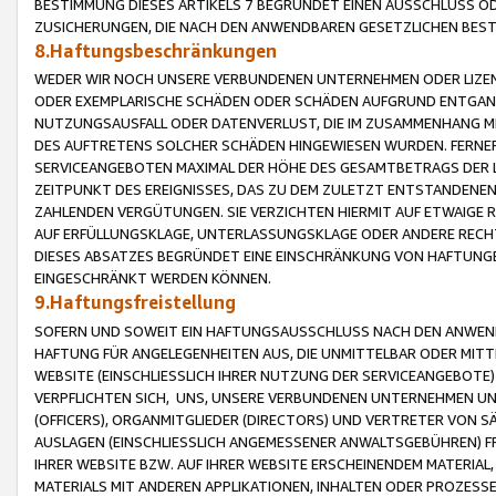
BESTIMMUNG DIESES ARTIKELS 7 BEGRÜNDET EINEN AUSSCHLUSS 
ZUSICHERUNGEN, DIE NACH DEN ANWENDBAREN GESETZLICHEN BE
8.Haftungsbeschränkungen
WEDER WIR NOCH UNSERE VERBUNDENEN UNTERNEHMEN ODER LIZEN
ODER EXEMPLARISCHE SCHÄDEN ODER SCHÄDEN AUFGRUND ENTGANG
NUTZUNGSAUSFALL ODER DATENVERLUST, DIE IM ZUSAMMENHANG MI
DES AUFTRETENS SOLCHER SCHÄDEN HINGEWIESEN WURDEN. FERN
SERVICEANGEBOTEN MAXIMAL DER HÖHE DES GESAMTBETRAGS DER 
ZEITPUNKT DES EREIGNISSES, DAS ZU DEM ZULETZT ENTSTANDENE
ZAHLENDEN VERGÜTUNGEN. SIE VERZICHTEN HIERMIT AUF ETWAIGE 
AUF ERFÜLLUNGSKLAGE, UNTERLASSUNGSKLAGE ODER ANDERE RECHT
DIESES ABSATZES BEGRÜNDET EINE EINSCHRÄNKUNG VON HAFTUNG
EINGESCHRÄNKT WERDEN KÖNNEN.
9.Haftungsfreistellung
SOFERN UND SOWEIT EIN HAFTUNGSAUSSCHLUSS NACH DEN ANWENDB
HAFTUNG FÜR ANGELEGENHEITEN AUS, DIE UNMITTELBAR ODER MITT
WEBSITE (EINSCHLIESSLICH IHRER NUTZUNG DER SERVICEANGEBOTE)
VERPFLICHTEN SICH, UNS, UNSERE VERBUNDENEN UNTERNEHMEN UN
(OFFICERS), ORGANMITGLIEDER (DIRECTORS) UND VERTRETER VON 
AUSLAGEN (EINSCHLIESSLICH ANGEMESSENER ANWALTSGEBÜHREN) FR
IHRER WEBSITE BZW. AUF IHRER WEBSITE ERSCHEINENDEM MATERIAL
MATERIALS MIT ANDEREN APPLIKATIONEN, INHALTEN ODER PROZESSE