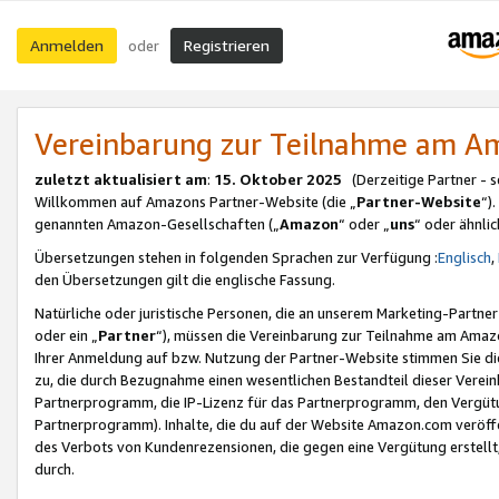
Anmelden
Registrieren
oder
Vereinbarung zur Teilnahme am 
zuletzt aktualisiert am
:
15. Oktober 2025
(Derzeitige Partner - 
Willkommen auf Amazons Partner-Website (die „
Partner-Website
“)
genannten Amazon-Gesellschaften („
Amazon
“ oder „
uns
“ oder ähnli
Übersetzungen stehen in folgenden Sprachen zur Verfügung :
Englisch
,
den Übersetzungen gilt die englische Fassung.
Natürliche oder juristische Personen, die an unserem Marketing-Partn
oder ein „
Partner
“), müssen die Vereinbarung zur Teilnahme am Ama
Ihrer Anmeldung auf bzw. Nutzung der Partner-Website stimmen Sie die
zu, die durch Bezugnahme einen wesentlichen Bestandteil dieser Verei
Partnerprogramm, die IP-Lizenz für das Partnerprogramm, den Vergütu
Partnerprogramm). Inhalte, die du auf der Website Amazon.com veröffe
des Verbots von Kundenrezensionen, die gegen eine Vergütung erstellt, 
durch.