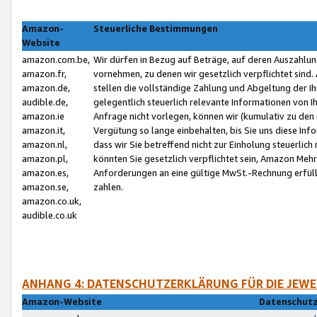
Amazon-
Steuerliche Bestimmungen
Website
amazon.com.be,
Wir dürfen in Bezug auf Beträge, auf deren Auszahlun
amazon.fr,
vornehmen, zu denen wir gesetzlich verpflichtet sind
amazon.de,
stellen die vollständige Zahlung und Abgeltung der 
audible.de,
gelegentlich steuerlich relevante Informationen von I
amazon.ie
Anfrage nicht vorlegen, können wir (kumulativ zu de
amazon.it,
Vergütung so lange einbehalten, bis Sie uns diese Inf
amazon.nl,
dass wir Sie betreffend nicht zur Einholung steuerlich 
amazon.pl,
könnten Sie gesetzlich verpflichtet sein, Amazon Meh
amazon.es,
Anforderungen an eine gültige MwSt.-Rechnung erfüllt
amazon.se,
zahlen.
amazon.co.uk,
audible.co.uk
ANHANG 4: DATENSCHUTZERKLÄRUNG FÜR DIE JEWE
Amazon-Website
Datenschutz