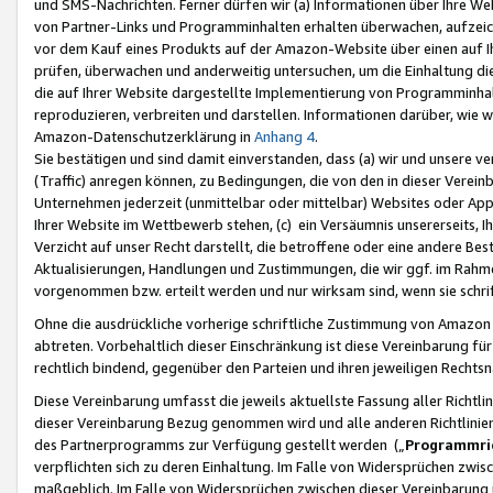
und SMS-Nachrichten. Ferner dürfen wir (a) Informationen über Ihre We
von Partner-Links und Programminhalten erhalten überwachen, aufzei
vor dem Kauf eines Produkts auf der Amazon-Website über einen auf Ih
prüfen, überwachen und anderweitig untersuchen, um die Einhaltung dies
die auf Ihrer Website dargestellte Implementierung von Programminhalt
reproduzieren, verbreiten und darstellen. Informationen darüber, wie w
Amazon-Datenschutzerklärung in
Anhang 4
.
Sie bestätigen und sind damit einverstanden, dass (a) wir und unsere 
(Traffic) anregen können, zu Bedingungen, die von den in dieser Vere
Unternehmen jederzeit (unmittelbar oder mittelbar) Websites oder Appl
Ihrer Website im Wettbewerb stehen, (c) ein Versäumnis unsererseits, I
Verzicht auf unser Recht darstellt, die betroffene oder eine andere B
Aktualisierungen, Handlungen und Zustimmungen, die wir ggf. im Rahme
vorgenommen bzw. erteilt werden und nur wirksam sind, wenn sie schri
Ohne die ausdrückliche vorherige schriftliche Zustimmung von Amazon
abtreten. Vorbehaltlich dieser Einschränkung ist diese Vereinbarung f
rechtlich bindend, gegenüber den Parteien und ihren jeweiligen Rech
Diese Vereinbarung umfasst die jeweils aktuellste Fassung aller Richtli
dieser Vereinbarung Bezug genommen wird und alle anderen Richtlinie
des Partnerprogramms zur Verfügung gestellt werden („
Programmric
verpflichten sich zu deren Einhaltung. Im Falle von Widersprüchen zwi
maßgeblich. Im Falle von Widersprüchen zwischen dieser Vereinbarun