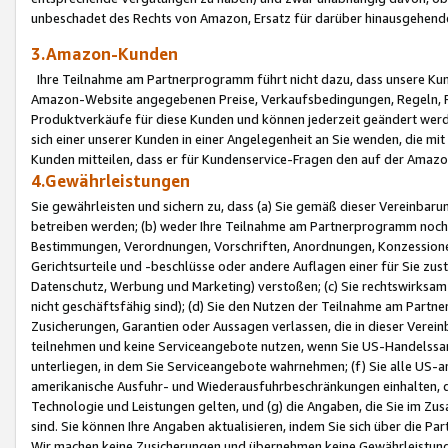
unbeschadet des Rechts von Amazon, Ersatz für darüber hinausgehen
3.Amazon-Kunden
Ihre Teilnahme am Partnerprogramm führt nicht dazu, dass unsere Kun
Amazon-Website angegebenen Preise, Verkaufsbedingungen, Regeln, Ri
Produktverkäufe für diese Kunden und können jederzeit geändert werde
sich einer unserer Kunden in einer Angelegenheit an Sie wenden, die 
Kunden mitteilen, dass er für Kundenservice-Fragen den auf der Ama
4.Gewährleistungen
Sie gewährleisten und sichern zu, dass (a) Sie gemäß dieser Vereinba
betreiben werden; (b) weder Ihre Teilnahme am Partnerprogramm noch d
Bestimmungen, Verordnungen, Vorschriften, Anordnungen, Konzessionen,
Gerichtsurteile und -beschlüsse oder andere Auflagen einer für Sie zu
Datenschutz, Werbung und Marketing) verstoßen; (c) Sie rechtswirksam 
nicht geschäftsfähig sind); (d) Sie den Nutzen der Teilnahme am Partne
Zusicherungen, Garantien oder Aussagen verlassen, die in dieser Verein
teilnehmen und keine Serviceangebote nutzen, wenn Sie US-Handelssa
unterliegen, in dem Sie Serviceangebote wahrnehmen; (f) Sie alle US
amerikanische Ausfuhr- und Wiederausfuhrbeschränkungen einhalten, 
Technologie und Leistungen gelten, und (g) die Angaben, die Sie im 
sind. Sie können Ihre Angaben aktualisieren, indem Sie sich über die 
Wir machen keine Zusicherungen und übernehmen keine Gewährleistun