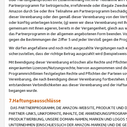
Partnerprogramm für betrügerische, irreführende oder illegale Zwecke
Amazon durch Sie oder Ihre Teilnahme am Partnerprogramm beschädig
dieser Vereinbarung oder den gemäß dieser Vereinbarung von den Vertr
oder künftig unterliegen könnte; (g) wenn wir diese Vereinbarung mit I
gemeinsam mit Ihnen agieren, bereits in der Vergangenheit, gleich aus
das Partnerprogramm in der allgemein angebotenen Form beenden. Vors
gegen die Bestimmungen der Ziffer 5 und jeder Verstoß gegen die Prog
Wir dürfen angefallene und noch nicht ausgezahlte Vergütungen nach 
sicherzustellen, dass der richtige Betrag ausgezahlt wird (beispielsw
Mit Beendigung dieser Vereinbarung erlöschen alle Rechte und Pflichte
eingeräumten Lizenzen/Nutzungsrechte; hiervon ausgenommen sind die in 
Programmrichtlinien festgelegten Rechte und Pflichten der Parteien sow
Vereinbarung, die nach Beendigung dieser Vereinbarung fortbestehen. D
entstandenen Verbindlichkeiten aus dieser Vereinbarung und der Haft
begangen wurde.
7.Haftungsausschlüsse
DAS PARTNERPROGRAMM, DIE AMAZON-WEBSITE, PRODUKTE UND DI
PARTNER-LINKS, LINKFORMATE, INHALTE, DIE ANWENDUNGSPROGR
PRODUKTWERBUNG, UNSERE DOMAIN-NAMEN, MARKEN UND LOGOS S
UNTERNEHMEN (EINSCHLIESSLICH DER AMAZON-MARKEN) UND DIE GE