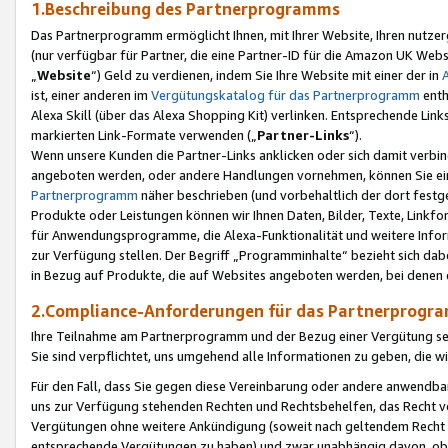
1.Beschreibung des Partnerprogramms
Das Partnerprogramm ermöglicht Ihnen, mit Ihrer Website, Ihren nutzer
(nur verfügbar für Partner, die eine Partner-ID für die Amazon UK We
„
Website
“) Geld zu verdienen, indem Sie Ihre Website mit einer der in
ist, einer anderen im
Vergütungskatalog für das Partnerprogramm
enth
Alexa Skill (über das Alexa Shopping Kit) verlinken. Entsprechende Lin
markierten Link-Formate verwenden („
Partner-Links
“).
Wenn unsere Kunden die Partner-Links anklicken oder sich damit verbi
angeboten werden, oder andere Handlungen vornehmen, können Sie eine
Partnerprogramm
näher beschrieben (und vorbehaltlich der dort festg
Produkte oder Leistungen können wir Ihnen Daten, Bilder, Texte, Linkfo
für Anwendungsprogramme, die Alexa-Funktionalität und weitere Inf
zur Verfügung stellen. Der Begriff „Programminhalte“ bezieht sich dabe
in Bezug auf Produkte, die auf Websites angeboten werden, bei denen 
2.Compliance-Anforderungen für das Partnerprog
Ihre Teilnahme am Partnerprogramm und der Bezug einer Vergütung setz
Sie sind verpflichtet, uns umgehend alle Informationen zu geben, die w
Für den Fall, dass Sie gegen diese Vereinbarung oder andere anwendba
uns zur Verfügung stehenden Rechten und Rechtsbehelfen, das Recht vo
Vergütungen ohne weitere Ankündigung (soweit nach geltendem Recht z
entsprechende Vergütungen zu haben) und zwar unabhängig davon, ob 