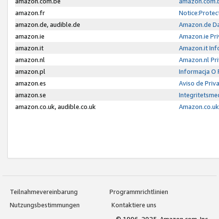
amazon.com.be
amazon.com.b
amazon.fr
Notice:Protec
amazon.de, audible.de
Amazon.de Da
amazon.ie
Amazon.ie Pri
amazon.it
Amazon.it Inf
amazon.nl
Amazon.nl Pri
amazon.pl
Informacja O
amazon.es
Aviso de Priv
amazon.se
Integritetsm
amazon.co.uk, audible.co.uk
Amazon.co.uk 
Teilnahmevereinbarung
Programmrichtlinien
Nutzungsbestimmungen
Kontaktiere uns