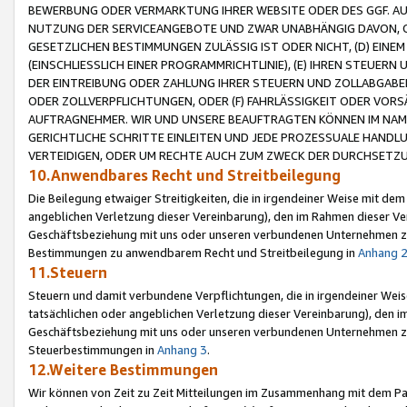
BEWERBUNG ODER VERMARKTUNG IHRER WEBSITE ODER DES GGF. AUF 
NUTZUNG DER SERVICEANGEBOTE UND ZWAR UNABHÄNGIG DAVON, O
GESETZLICHEN BESTIMMUNGEN ZULÄSSIG IST ODER NICHT, (D) EINE
(EINSCHLIESSLICH EINER PROGRAMMRICHTLINIE), (E) IHREN STEUER
DER EINTREIBUNG ODER ZAHLUNG IHRER STEUERN UND ZOLLABGAB
ODER ZOLLVERPFLICHTUNGEN, ODER (F) FAHRLÄSSIGKEIT ODER VORS
AUFTRAGNEHMER. WIR UND UNSERE BEAUFTRAGTEN KÖNNEN IM NAME
GERICHTLICHE SCHRITTE EINLEITEN UND JEDE PROZESSUALE HAND
VERTEIDIGEN, ODER UM RECHTE AUCH ZUM ZWECK DER DURCHSETZU
10.Anwendbares Recht und Streitbeilegung
Die Beilegung etwaiger Streitigkeiten, die in irgendeiner Weise mit de
angeblichen Verletzung dieser Vereinbarung), den im Rahmen dieser Ve
Geschäftsbeziehung mit uns oder unseren verbundenen Unternehmen zu
Bestimmungen zu anwendbarem Recht und Streitbeilegung in
Anhang 
11.Steuern
Steuern und damit verbundene Verpflichtungen, die in irgendeiner Wei
tatsächlichen oder angeblichen Verletzung dieser Vereinbarung), den 
Geschäftsbeziehung mit uns oder unseren verbundenen Unternehmen z
Steuerbestimmungen in
Anhang 3
.
12.Weitere Bestimmungen
Wir können von Zeit zu Zeit Mitteilungen im Zusammenhang mit dem Par