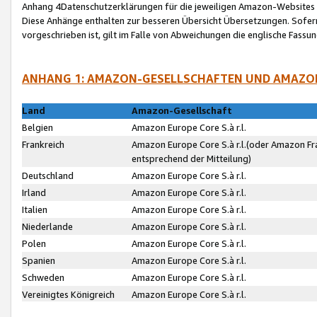
Anhang 4Datenschutzerklärungen für die jeweiligen Amazon-Websites
Diese Anhänge enthalten zur besseren Übersicht Übersetzungen. Sofe
vorgeschrieben ist, gilt im Falle von Abweichungen die englische Fass
ANHANG 1: AMAZON-GESELLSCHAFTEN UND AMAZO
Land
Amazon-Gesellschaft
Belgien
Amazon Europe Core S.à r.l.
Frankreich
Amazon Europe Core S.à r.l.(oder Amazon Fr
entsprechend der Mitteilung)
Deutschland
Amazon Europe Core S.à r.l.
Irland
Amazon Europe Core S.à r.l.
Italien
Amazon Europe Core S.à r.l.
Niederlande
Amazon Europe Core S.à r.l.
Polen
Amazon Europe Core S.à r.l.
Spanien
Amazon Europe Core S.à r.l.
Schweden
Amazon Europe Core S.à r.l.
Vereinigtes Königreich
Amazon Europe Core S.à r.l.