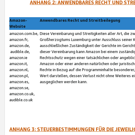
ANHANG 2: ANWENDBARES RECHT UND STRE
Amazon-
Anwendbares Recht und Streitbeilegung
Website
amazon.com.be,
Diese Vereinbarung und Streitigkeiten aller Art, die 
amazon.fr,
Großherzogtums Luxemburg unter Ausschluss seiner Kol
amazon.de,
ausschließlichen Zuständigkeit der Gerichte im Geri
audible.de,
dieser Vereinbarung kann Amazon bei einem zuständig
amazon.ie
Rechtsschutz wegen einer tatsächlichen oder angebli
amazon.it,
Amazon oder einer anderen natürlichen oder juristisc
amazon.nl,
Rechte in Bezug auf die Programminhalte besonderer,
amazon.pl,
Wert darstellen, dessen Verlust nicht ohne Weiteres e
amazon.es,
ausgeglichen werden kann.
amazon.se,
amazon.co.uk,
audible.co.uk
ANHANG 3: STEUERBESTIMMUNGEN FÜR DIE JEWEIL