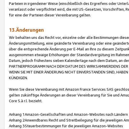
Parteien in irgendeiner Weise (einschließlich des Ergreifens oder Unt
veranlasst oder verpflichtet wird, die mit US-Gesetzen, Vorschriften,
für eine der Parteien dieser Vereinbarung gelten.
13.Änderungen
Wir behalten uns das Recht vor, einzelne oder alle Bestimmungen diese
Änderungsmitteilung, eine geänderte Vereinbarung oder eine geänderte 
über die entsprechende Änderung per E-Mail an Ihre zu diesem Zeitpun
ausgenommen etwaige Erhöhungen der Standardvergütung im Rahmen
Datum, jedoch frühestens sieben Kalendertage nach dem Datum, an de
PARTNERPROGRAMM NACH DEM DATUM DES WIRKSAMWERDENS DER Ä
WENN SIE MIT EINER ÄNDERUNG NICHT EINVERSTANDEN SIND, HABEN S
KÜNDIGEN.
Wenn Sie diese Vereinbarung mit Amazon France Services SAS geschlo
gelten zukünftige Änderungen an dieser Vereinbarung für Sie und Ama
Core S.à r.l. bezieht.
Anhang 1Amazon-Gesellschaften und Amazon-Websites nach Ländern
Anhang 2Anwendbares Recht und Streitbeilegung für die jeweiligen 
Anhang 3Steuerbestimmungen für die jeweiligen Amazon-Websites