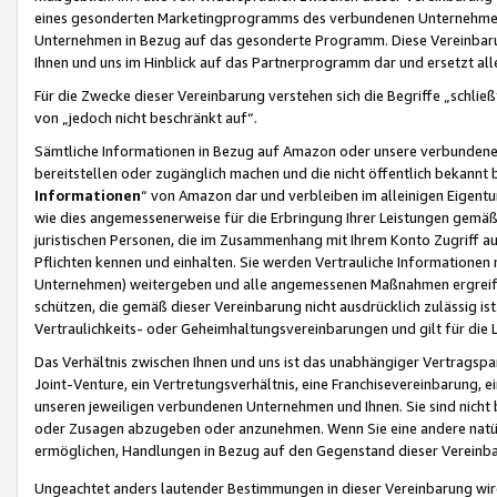
eines gesonderten Marketingprogramms des verbundenen Unternehmens
Unternehmen in Bezug auf das gesonderte Programm. Diese Vereinbarung
Ihnen und uns im Hinblick auf das Partnerprogramm dar und ersetzt al
Für die Zwecke dieser Vereinbarung verstehen sich die Begriffe „schließ
von „jedoch nicht beschränkt auf“.
Sämtliche Informationen in Bezug auf Amazon oder unsere verbunde
bereitstellen oder zugänglich machen und die nicht öffentlich bekannt bz
Informationen
“ von Amazon dar und verbleiben im alleinigen Eigent
wie dies angemessenerweise für die Erbringung Ihrer Leistungen gemäß d
juristischen Personen, die im Zusammenhang mit Ihrem Konto Zugriff au
Pflichten kennen und einhalten. Sie werden Vertrauliche Informationen 
Unternehmen) weitergeben und alle angemessenen Maßnahmen ergreifen
schützen, die gemäß dieser Vereinbarung nicht ausdrücklich zulässig is
Vertraulichkeits- oder Geheimhaltungsvereinbarungen und gilt für die
Das Verhältnis zwischen Ihnen und uns ist das unabhängiger Vertragspa
Joint-Venture, ein Vertretungsverhältnis, eine Franchisevereinbarung, 
unseren jeweiligen verbundenen Unternehmen und Ihnen. Sie sind ni
oder Zusagen abzugeben oder anzunehmen. Wenn Sie eine andere natürli
ermöglichen, Handlungen in Bezug auf den Gegenstand dieser Vereinbar
Ungeachtet anders lautender Bestimmungen in dieser Vereinbarung wird