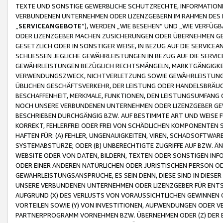
TEXTE UND SONSTIGE GEWERBLICHE SCHUTZRECHTE, INFORMATIONE
VERBUNDENEN UNTERNEHMEN ODER LIZENZGEBERN IM RAHMEN DES
„
SERVICEANGEBOTE
“), WERDEN „WIE BESEHEN“ UND „WIE VERFÜ
ODER LIZENZGEBER MACHEN ZUSICHERUNGEN ODER ÜBERNEHMEN GEW
GESETZLICH ODER IN SONSTIGER WEISE, IN BEZUG AUF DIE SERVI
SCHLIESSEN JEGLICHE GEWÄHRLEISTUNGEN IN BEZUG AUF DIE SERVI
GEWÄHRLEISTUNGEN BEZÜGLICH RECHTSMÄNGELN, MARKTGÄNGIGKEIT
VERWENDUNGSZWECK, NICHTVERLETZUNG SOWIE GEWÄHRLEISTUNGEN 
ÜBLICHEN GESCHÄFTSVERKEHR, DER LEISTUNG ODER HANDELSBRÄUCH
BESCHAFFENHEIT, MERKMALE, FUNKTIONEN, DEN LEISTUNGSUMFANG 
NOCH UNSERE VERBUNDENEN UNTERNEHMEN ODER LIZENZGEBER GEWÄ
BESCHRIEBEN DURCHGÄNGIG BZW. AUF BESTIMMTE ART UND WEISE
KORREKT, FEHLERFREI ODER FREI VON SCHÄDLICHEN KOMPONENTEN
HAFTEN FÜR: (A) FEHLER, UNGENAUIGKEITEN, VIREN, SCHADSOFTW
SYSTEMABSTÜRZE; ODER (B) UNBERECHTIGTE ZUGRIFFE AUF BZW. 
WEBSITE ODER VON DATEN, BILDERN, TEXTEN ODER SONSTIGEN INF
ODER EINER ANDEREN NATÜRLICHEN ODER JURISTISCHEN PERSON OD
GEWÄHRLEISTUNGSANSPRÜCHE, ES SEIN DENN, DIESE SIND IN DIES
UNSERE VERBUNDENEN UNTERNEHMEN ODER LIZENZGEBER FÜR EN
AUFGRUND (X) DES VERLUSTS VON VORAUSSICHTLICHEN GEWINNEN
VORTEILEN SOWIE (Y) VON INVESTITIONEN, AUFWENDUNGEN ODER VE
PARTNERPROGRAMM VORNEHMEN BZW. ÜBERNEHMEN ODER (Z) DER 