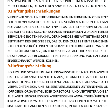
BESTIMMUNG DIESES ARTIKELS 7 BEGRÜNDET EINEN AUSSCHLUSS 
ZUSICHERUNGEN, DIE NACH DEN ANWENDBAREN GESETZLICHEN BE
8.Haftungsbeschränkungen
WEDER WIR NOCH UNSERE VERBUNDENEN UNTERNEHMEN ODER LIZEN
ODER EXEMPLARISCHE SCHÄDEN ODER SCHÄDEN AUFGRUND ENTGANG
NUTZUNGSAUSFALL ODER DATENVERLUST, DIE IM ZUSAMMENHANG MI
DES AUFTRETENS SOLCHER SCHÄDEN HINGEWIESEN WURDEN. FERN
SERVICEANGEBOTEN MAXIMAL DER HÖHE DES GESAMTBETRAGS DER 
ZEITPUNKT DES EREIGNISSES, DAS ZU DEM ZULETZT ENTSTANDENE
ZAHLENDEN VERGÜTUNGEN. SIE VERZICHTEN HIERMIT AUF ETWAIGE 
AUF ERFÜLLUNGSKLAGE, UNTERLASSUNGSKLAGE ODER ANDERE RECHT
DIESES ABSATZES BEGRÜNDET EINE EINSCHRÄNKUNG VON HAFTUNG
EINGESCHRÄNKT WERDEN KÖNNEN.
9.Haftungsfreistellung
SOFERN UND SOWEIT EIN HAFTUNGSAUSSCHLUSS NACH DEN ANWENDB
HAFTUNG FÜR ANGELEGENHEITEN AUS, DIE UNMITTELBAR ODER MITT
WEBSITE (EINSCHLIESSLICH IHRER NUTZUNG DER SERVICEANGEBOTE)
VERPFLICHTEN SICH, UNS, UNSERE VERBUNDENEN UNTERNEHMEN UN
(OFFICERS), ORGANMITGLIEDER (DIRECTORS) UND VERTRETER VON 
AUSLAGEN (EINSCHLIESSLICH ANGEMESSENER ANWALTSGEBÜHREN) FR
IHRER WEBSITE BZW. AUF IHRER WEBSITE ERSCHEINENDEM MATERIAL
MATERIALS MIT ANDEREN APPLIKATIONEN, INHALTEN ODER PROZESSE