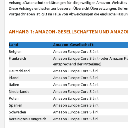
Anhang 4Datenschutzerklärungen für die jeweiligen Amazon-Websites
Diese Anhänge enthalten zur besseren Übersicht Übersetzungen. Sofe
vorgeschrieben ist, gilt im Falle von Abweichungen die englische Fass
ANHANG 1: AMAZON-GESELLSCHAFTEN UND AMAZO
Land
Amazon-Gesellschaft
Belgien
Amazon Europe Core S.à r.l.
Frankreich
Amazon Europe Core S.à r.l.(oder Amazon Fr
entsprechend der Mitteilung)
Deutschland
Amazon Europe Core S.à r.l.
Irland
Amazon Europe Core S.à r.l.
Italien
Amazon Europe Core S.à r.l.
Niederlande
Amazon Europe Core S.à r.l.
Polen
Amazon Europe Core S.à r.l.
Spanien
Amazon Europe Core S.à r.l.
Schweden
Amazon Europe Core S.à r.l.
Vereinigtes Königreich
Amazon Europe Core S.à r.l.