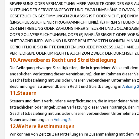
BEWERBUNG ODER VERMARKTUNG IHRER WEBSITE ODER DES GGF. AUF 
NUTZUNG DER SERVICEANGEBOTE UND ZWAR UNABHÄNGIG DAVON, O
GESETZLICHEN BESTIMMUNGEN ZULÄSSIG IST ODER NICHT, (D) EINE
(EINSCHLIESSLICH EINER PROGRAMMRICHTLINIE), (E) IHREN STEUER
DER EINTREIBUNG ODER ZAHLUNG IHRER STEUERN UND ZOLLABGAB
ODER ZOLLVERPFLICHTUNGEN, ODER (F) FAHRLÄSSIGKEIT ODER VORS
AUFTRAGNEHMER. WIR UND UNSERE BEAUFTRAGTEN KÖNNEN IM NAME
GERICHTLICHE SCHRITTE EINLEITEN UND JEDE PROZESSUALE HAND
VERTEIDIGEN, ODER UM RECHTE AUCH ZUM ZWECK DER DURCHSETZU
10.Anwendbares Recht und Streitbeilegung
Die Beilegung etwaiger Streitigkeiten, die in irgendeiner Weise mit de
angeblichen Verletzung dieser Vereinbarung), den im Rahmen dieser Ve
Geschäftsbeziehung mit uns oder unseren verbundenen Unternehmen zu
Bestimmungen zu anwendbarem Recht und Streitbeilegung in
Anhang 
11.Steuern
Steuern und damit verbundene Verpflichtungen, die in irgendeiner Wei
tatsächlichen oder angeblichen Verletzung dieser Vereinbarung), den 
Geschäftsbeziehung mit uns oder unseren verbundenen Unternehmen z
Steuerbestimmungen in
Anhang 3
.
12.Weitere Bestimmungen
Wir können von Zeit zu Zeit Mitteilungen im Zusammenhang mit dem Par