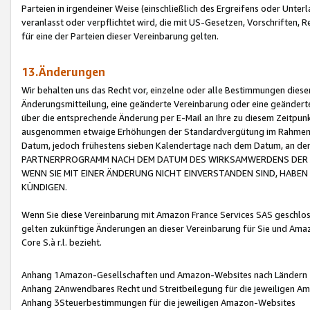
Parteien in irgendeiner Weise (einschließlich des Ergreifens oder Unt
veranlasst oder verpflichtet wird, die mit US-Gesetzen, Vorschriften,
für eine der Parteien dieser Vereinbarung gelten.
13.Änderungen
Wir behalten uns das Recht vor, einzelne oder alle Bestimmungen diese
Änderungsmitteilung, eine geänderte Vereinbarung oder eine geänderte 
über die entsprechende Änderung per E-Mail an Ihre zu diesem Zeitpun
ausgenommen etwaige Erhöhungen der Standardvergütung im Rahmen
Datum, jedoch frühestens sieben Kalendertage nach dem Datum, an de
PARTNERPROGRAMM NACH DEM DATUM DES WIRKSAMWERDENS DER Ä
WENN SIE MIT EINER ÄNDERUNG NICHT EINVERSTANDEN SIND, HABEN S
KÜNDIGEN.
Wenn Sie diese Vereinbarung mit Amazon France Services SAS geschlo
gelten zukünftige Änderungen an dieser Vereinbarung für Sie und Ama
Core S.à r.l. bezieht.
Anhang 1Amazon-Gesellschaften und Amazon-Websites nach Ländern
Anhang 2Anwendbares Recht und Streitbeilegung für die jeweiligen 
Anhang 3Steuerbestimmungen für die jeweiligen Amazon-Websites