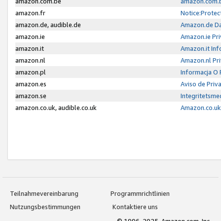
amazon.com.be
amazon.com.b
amazon.fr
Notice:Protec
amazon.de, audible.de
Amazon.de Da
amazon.ie
Amazon.ie Pri
amazon.it
Amazon.it Inf
amazon.nl
Amazon.nl Pri
amazon.pl
Informacja O
amazon.es
Aviso de Priv
amazon.se
Integritetsm
amazon.co.uk, audible.co.uk
Amazon.co.uk 
Teilnahmevereinbarung
Programmrichtlinien
Nutzungsbestimmungen
Kontaktiere uns