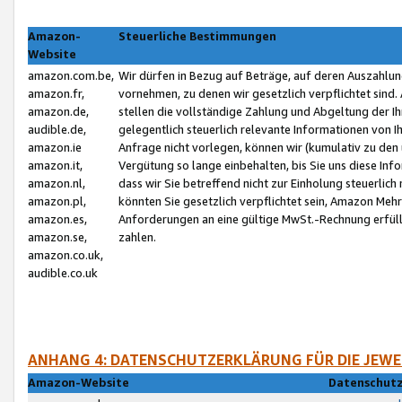
Amazon-
Steuerliche Bestimmungen
Website
amazon.com.be,
Wir dürfen in Bezug auf Beträge, auf deren Auszahlun
amazon.fr,
vornehmen, zu denen wir gesetzlich verpflichtet sind
amazon.de,
stellen die vollständige Zahlung und Abgeltung der 
audible.de,
gelegentlich steuerlich relevante Informationen von I
amazon.ie
Anfrage nicht vorlegen, können wir (kumulativ zu de
amazon.it,
Vergütung so lange einbehalten, bis Sie uns diese Inf
amazon.nl,
dass wir Sie betreffend nicht zur Einholung steuerlich 
amazon.pl,
könnten Sie gesetzlich verpflichtet sein, Amazon Meh
amazon.es,
Anforderungen an eine gültige MwSt.-Rechnung erfüllt
amazon.se,
zahlen.
amazon.co.uk,
audible.co.uk
ANHANG 4: DATENSCHUTZERKLÄRUNG FÜR DIE JEWE
Amazon-Website
Datenschutz