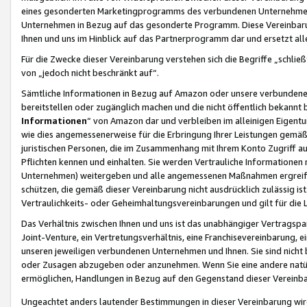
eines gesonderten Marketingprogramms des verbundenen Unternehmens
Unternehmen in Bezug auf das gesonderte Programm. Diese Vereinbarung
Ihnen und uns im Hinblick auf das Partnerprogramm dar und ersetzt al
Für die Zwecke dieser Vereinbarung verstehen sich die Begriffe „schließ
von „jedoch nicht beschränkt auf“.
Sämtliche Informationen in Bezug auf Amazon oder unsere verbunde
bereitstellen oder zugänglich machen und die nicht öffentlich bekannt bz
Informationen
“ von Amazon dar und verbleiben im alleinigen Eigent
wie dies angemessenerweise für die Erbringung Ihrer Leistungen gemäß d
juristischen Personen, die im Zusammenhang mit Ihrem Konto Zugriff au
Pflichten kennen und einhalten. Sie werden Vertrauliche Informationen 
Unternehmen) weitergeben und alle angemessenen Maßnahmen ergreifen
schützen, die gemäß dieser Vereinbarung nicht ausdrücklich zulässig is
Vertraulichkeits- oder Geheimhaltungsvereinbarungen und gilt für die
Das Verhältnis zwischen Ihnen und uns ist das unabhängiger Vertragspa
Joint-Venture, ein Vertretungsverhältnis, eine Franchisevereinbarung, 
unseren jeweiligen verbundenen Unternehmen und Ihnen. Sie sind ni
oder Zusagen abzugeben oder anzunehmen. Wenn Sie eine andere natürli
ermöglichen, Handlungen in Bezug auf den Gegenstand dieser Vereinbar
Ungeachtet anders lautender Bestimmungen in dieser Vereinbarung wird