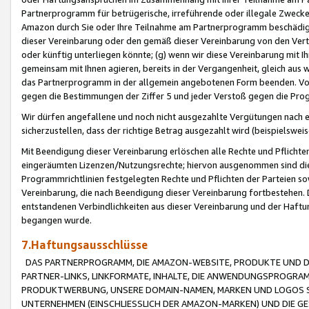
Partnerprogramm für betrügerische, irreführende oder illegale Zwecke
Amazon durch Sie oder Ihre Teilnahme am Partnerprogramm beschädig
dieser Vereinbarung oder den gemäß dieser Vereinbarung von den Vertr
oder künftig unterliegen könnte; (g) wenn wir diese Vereinbarung mit I
gemeinsam mit Ihnen agieren, bereits in der Vergangenheit, gleich aus
das Partnerprogramm in der allgemein angebotenen Form beenden. Vors
gegen die Bestimmungen der Ziffer 5 und jeder Verstoß gegen die Prog
Wir dürfen angefallene und noch nicht ausgezahlte Vergütungen nach 
sicherzustellen, dass der richtige Betrag ausgezahlt wird (beispielsw
Mit Beendigung dieser Vereinbarung erlöschen alle Rechte und Pflichte
eingeräumten Lizenzen/Nutzungsrechte; hiervon ausgenommen sind die in 
Programmrichtlinien festgelegten Rechte und Pflichten der Parteien sow
Vereinbarung, die nach Beendigung dieser Vereinbarung fortbestehen. D
entstandenen Verbindlichkeiten aus dieser Vereinbarung und der Haft
begangen wurde.
7.Haftungsausschlüsse
DAS PARTNERPROGRAMM, DIE AMAZON-WEBSITE, PRODUKTE UND DI
PARTNER-LINKS, LINKFORMATE, INHALTE, DIE ANWENDUNGSPROGR
PRODUKTWERBUNG, UNSERE DOMAIN-NAMEN, MARKEN UND LOGOS S
UNTERNEHMEN (EINSCHLIESSLICH DER AMAZON-MARKEN) UND DIE GE