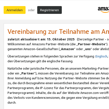
Anmelden
Registrieren
oder
Vereinbarung zur Teilnahme am 
zuletzt aktualisiert am
:
15. Oktober 2025
(Derzeitige Partner - 
Willkommen auf Amazons Partner-Website (die „
Partner-Website
“)
genannten Amazon-Gesellschaften („
Amazon
“ oder „
uns
“ oder ähnli
Übersetzungen stehen in folgenden Sprachen zur Verfügung :
Englisch
,
den Übersetzungen gilt die englische Fassung.
Natürliche oder juristische Personen, die an unserem Marketing-Partn
oder ein „
Partner
“), müssen die Vereinbarung zur Teilnahme am Ama
Ihrer Anmeldung auf bzw. Nutzung der Partner-Website stimmen Sie die
zu, die durch Bezugnahme einen wesentlichen Bestandteil dieser Verei
Partnerprogramm, die IP-Lizenz für das Partnerprogramm, den Vergütu
Partnerprogramm). Inhalte, die du auf der Website Amazon.com veröffe
des Verbots von Kundenrezensionen, die gegen eine Vergütung erstellt, 
durch.