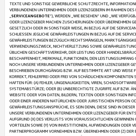
TEXTE UND SONSTIGE GEWERBLICHE SCHUTZRECHTE, INFORMATIONE
VERBUNDENEN UNTERNEHMEN ODER LIZENZGEBERN IM RAHMEN DES
„
SERVICEANGEBOTE
“), WERDEN „WIE BESEHEN“ UND „WIE VERFÜ
ODER LIZENZGEBER MACHEN ZUSICHERUNGEN ODER ÜBERNEHMEN GEW
GESETZLICH ODER IN SONSTIGER WEISE, IN BEZUG AUF DIE SERVI
SCHLIESSEN JEGLICHE GEWÄHRLEISTUNGEN IN BEZUG AUF DIE SERVI
GEWÄHRLEISTUNGEN BEZÜGLICH RECHTSMÄNGELN, MARKTGÄNGIGKEIT
VERWENDUNGSZWECK, NICHTVERLETZUNG SOWIE GEWÄHRLEISTUNGEN 
ÜBLICHEN GESCHÄFTSVERKEHR, DER LEISTUNG ODER HANDELSBRÄUCH
BESCHAFFENHEIT, MERKMALE, FUNKTIONEN, DEN LEISTUNGSUMFANG 
NOCH UNSERE VERBUNDENEN UNTERNEHMEN ODER LIZENZGEBER GEWÄ
BESCHRIEBEN DURCHGÄNGIG BZW. AUF BESTIMMTE ART UND WEISE
KORREKT, FEHLERFREI ODER FREI VON SCHÄDLICHEN KOMPONENTEN
HAFTEN FÜR: (A) FEHLER, UNGENAUIGKEITEN, VIREN, SCHADSOFTW
SYSTEMABSTÜRZE; ODER (B) UNBERECHTIGTE ZUGRIFFE AUF BZW. 
WEBSITE ODER VON DATEN, BILDERN, TEXTEN ODER SONSTIGEN INF
ODER EINER ANDEREN NATÜRLICHEN ODER JURISTISCHEN PERSON OD
GEWÄHRLEISTUNGSANSPRÜCHE, ES SEIN DENN, DIESE SIND IN DIES
UNSERE VERBUNDENEN UNTERNEHMEN ODER LIZENZGEBER FÜR EN
AUFGRUND (X) DES VERLUSTS VON VORAUSSICHTLICHEN GEWINNEN
VORTEILEN SOWIE (Y) VON INVESTITIONEN, AUFWENDUNGEN ODER VE
PARTNERPROGRAMM VORNEHMEN BZW. ÜBERNEHMEN ODER (Z) DER 