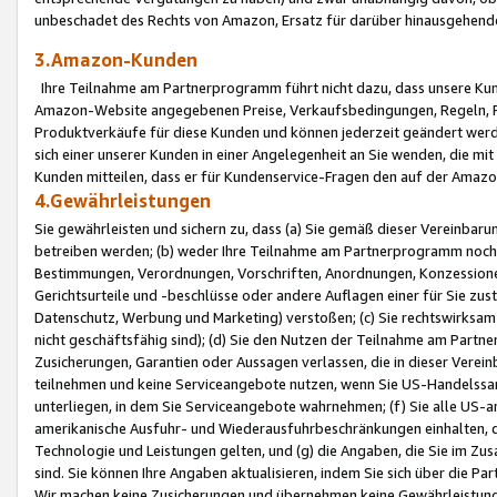
unbeschadet des Rechts von Amazon, Ersatz für darüber hinausgehen
3.Amazon-Kunden
Ihre Teilnahme am Partnerprogramm führt nicht dazu, dass unsere Kun
Amazon-Website angegebenen Preise, Verkaufsbedingungen, Regeln, Ri
Produktverkäufe für diese Kunden und können jederzeit geändert werde
sich einer unserer Kunden in einer Angelegenheit an Sie wenden, die 
Kunden mitteilen, dass er für Kundenservice-Fragen den auf der Ama
4.Gewährleistungen
Sie gewährleisten und sichern zu, dass (a) Sie gemäß dieser Vereinba
betreiben werden; (b) weder Ihre Teilnahme am Partnerprogramm noch d
Bestimmungen, Verordnungen, Vorschriften, Anordnungen, Konzessionen,
Gerichtsurteile und -beschlüsse oder andere Auflagen einer für Sie zu
Datenschutz, Werbung und Marketing) verstoßen; (c) Sie rechtswirksam 
nicht geschäftsfähig sind); (d) Sie den Nutzen der Teilnahme am Partne
Zusicherungen, Garantien oder Aussagen verlassen, die in dieser Verein
teilnehmen und keine Serviceangebote nutzen, wenn Sie US-Handelssa
unterliegen, in dem Sie Serviceangebote wahrnehmen; (f) Sie alle US
amerikanische Ausfuhr- und Wiederausfuhrbeschränkungen einhalten, 
Technologie und Leistungen gelten, und (g) die Angaben, die Sie im 
sind. Sie können Ihre Angaben aktualisieren, indem Sie sich über die 
Wir machen keine Zusicherungen und übernehmen keine Gewährleistun