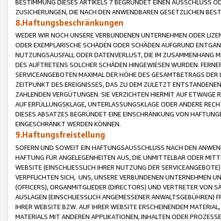
BESTIMMUNG DIESES ARTIKELS 7 BEGRÜNDET EINEN AUSSCHLUSS 
ZUSICHERUNGEN, DIE NACH DEN ANWENDBAREN GESETZLICHEN BE
8.Haftungsbeschränkungen
WEDER WIR NOCH UNSERE VERBUNDENEN UNTERNEHMEN ODER LIZEN
ODER EXEMPLARISCHE SCHÄDEN ODER SCHÄDEN AUFGRUND ENTGANG
NUTZUNGSAUSFALL ODER DATENVERLUST, DIE IM ZUSAMMENHANG MI
DES AUFTRETENS SOLCHER SCHÄDEN HINGEWIESEN WURDEN. FERN
SERVICEANGEBOTEN MAXIMAL DER HÖHE DES GESAMTBETRAGS DER 
ZEITPUNKT DES EREIGNISSES, DAS ZU DEM ZULETZT ENTSTANDENE
ZAHLENDEN VERGÜTUNGEN. SIE VERZICHTEN HIERMIT AUF ETWAIGE 
AUF ERFÜLLUNGSKLAGE, UNTERLASSUNGSKLAGE ODER ANDERE RECHT
DIESES ABSATZES BEGRÜNDET EINE EINSCHRÄNKUNG VON HAFTUNG
EINGESCHRÄNKT WERDEN KÖNNEN.
9.Haftungsfreistellung
SOFERN UND SOWEIT EIN HAFTUNGSAUSSCHLUSS NACH DEN ANWENDB
HAFTUNG FÜR ANGELEGENHEITEN AUS, DIE UNMITTELBAR ODER MITT
WEBSITE (EINSCHLIESSLICH IHRER NUTZUNG DER SERVICEANGEBOTE)
VERPFLICHTEN SICH, UNS, UNSERE VERBUNDENEN UNTERNEHMEN UN
(OFFICERS), ORGANMITGLIEDER (DIRECTORS) UND VERTRETER VON 
AUSLAGEN (EINSCHLIESSLICH ANGEMESSENER ANWALTSGEBÜHREN) FR
IHRER WEBSITE BZW. AUF IHRER WEBSITE ERSCHEINENDEM MATERIAL
MATERIALS MIT ANDEREN APPLIKATIONEN, INHALTEN ODER PROZESSE