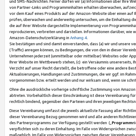
und SMS-Nachrichten. Ferner dürfen wir (a) Informationen über Ihre We
von Partner-Links und Programminhalten erhalten überwachen, aufzei
vor dem Kauf eines Produkts auf der Amazon-Website über einen auf Ih
prüfen, überwachen und anderweitig untersuchen, um die Einhaltung dies
die auf Ihrer Website dargestellte Implementierung von Programminhalt
reproduzieren, verbreiten und darstellen. Informationen darüber, wie w
Amazon-Datenschutzerklärung in
Anhang 4
.
Sie bestätigen und sind damit einverstanden, dass (a) wir und unsere 
(Traffic) anregen können, zu Bedingungen, die von den in dieser Vere
Unternehmen jederzeit (unmittelbar oder mittelbar) Websites oder Appl
Ihrer Website im Wettbewerb stehen, (c) ein Versäumnis unsererseits, I
Verzicht auf unser Recht darstellt, die betroffene oder eine andere B
Aktualisierungen, Handlungen und Zustimmungen, die wir ggf. im Rahme
vorgenommen bzw. erteilt werden und nur wirksam sind, wenn sie schri
Ohne die ausdrückliche vorherige schriftliche Zustimmung von Amazon
abtreten. Vorbehaltlich dieser Einschränkung ist diese Vereinbarung f
rechtlich bindend, gegenüber den Parteien und ihren jeweiligen Rech
Diese Vereinbarung umfasst die jeweils aktuellste Fassung aller Richtli
dieser Vereinbarung Bezug genommen wird und alle anderen Richtlinie
des Partnerprogramms zur Verfügung gestellt werden („
Programmric
verpflichten sich zu deren Einhaltung. Im Falle von Widersprüchen zwi
maßgeblich. Im Falle von Widersprüchen zwischen dieser Vereinbarun