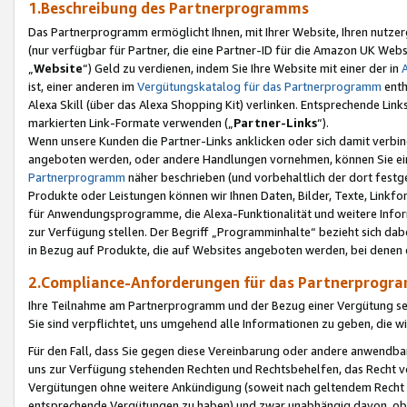
1.Beschreibung des Partnerprogramms
Das Partnerprogramm ermöglicht Ihnen, mit Ihrer Website, Ihren nutzer
(nur verfügbar für Partner, die eine Partner-ID für die Amazon UK We
„
Website
“) Geld zu verdienen, indem Sie Ihre Website mit einer der in
ist, einer anderen im
Vergütungskatalog für das Partnerprogramm
enth
Alexa Skill (über das Alexa Shopping Kit) verlinken. Entsprechende Lin
markierten Link-Formate verwenden („
Partner-Links
“).
Wenn unsere Kunden die Partner-Links anklicken oder sich damit verbi
angeboten werden, oder andere Handlungen vornehmen, können Sie eine
Partnerprogramm
näher beschrieben (und vorbehaltlich der dort festg
Produkte oder Leistungen können wir Ihnen Daten, Bilder, Texte, Linkfo
für Anwendungsprogramme, die Alexa-Funktionalität und weitere Inf
zur Verfügung stellen. Der Begriff „Programminhalte“ bezieht sich dabe
in Bezug auf Produkte, die auf Websites angeboten werden, bei denen 
2.Compliance-Anforderungen für das Partnerprog
Ihre Teilnahme am Partnerprogramm und der Bezug einer Vergütung setz
Sie sind verpflichtet, uns umgehend alle Informationen zu geben, die w
Für den Fall, dass Sie gegen diese Vereinbarung oder andere anwendba
uns zur Verfügung stehenden Rechten und Rechtsbehelfen, das Recht vo
Vergütungen ohne weitere Ankündigung (soweit nach geltendem Recht z
entsprechende Vergütungen zu haben) und zwar unabhängig davon, ob 