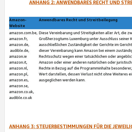
ANHANG 2: ANWENDBARES RECHT UND STRE
Amazon-
Anwendbares Recht und Streitbeilegung
Website
amazon.com.be,
Diese Vereinbarung und Streitigkeiten aller Art, die 
amazon.fr,
Großherzogtums Luxemburg unter Ausschluss seiner Kol
amazon.de,
ausschließlichen Zuständigkeit der Gerichte im Geri
audible.de,
dieser Vereinbarung kann Amazon bei einem zuständig
amazon.ie
Rechtsschutz wegen einer tatsächlichen oder angebli
amazon.it,
Amazon oder einer anderen natürlichen oder juristisc
amazon.nl,
Rechte in Bezug auf die Programminhalte besonderer,
amazon.pl,
Wert darstellen, dessen Verlust nicht ohne Weiteres e
amazon.es,
ausgeglichen werden kann.
amazon.se,
amazon.co.uk,
audible.co.uk
ANHANG 3: STEUERBESTIMMUNGEN FÜR DIE JEWEIL