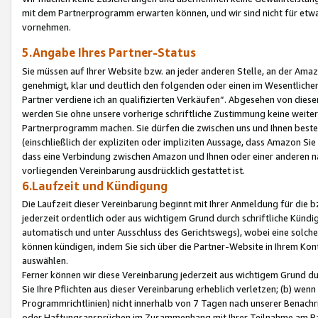
mit dem Partnerprogramm erwarten können, und wir sind nicht für etwa
vornehmen.
5.Angabe Ihres Partner-Status
Sie müssen auf Ihrer Website bzw. an jeder anderen Stelle, an der Am
genehmigt, klar und deutlich den folgenden oder einen im Wesentlichen
Partner verdiene ich an qualifizierten Verkäufen“. Abgesehen von die
werden Sie ohne unsere vorherige schriftliche Zustimmung keine weite
Partnerprogramm machen. Sie dürfen die zwischen uns und Ihnen best
(einschließlich der expliziten oder impliziten Aussage, dass Amazon Si
dass eine Verbindung zwischen Amazon und Ihnen oder einer anderen natü
vorliegenden Vereinbarung ausdrücklich gestattet ist.
6.Laufzeit und Kündigung
Die Laufzeit dieser Vereinbarung beginnt mit Ihrer Anmeldung für die 
jederzeit ordentlich oder aus wichtigem Grund durch schriftliche Kündi
automatisch und unter Ausschluss des Gerichtswegs), wobei eine solch
können kündigen, indem Sie sich über die Partner-Website in Ihrem Ko
auswählen.
Ferner können wir diese Vereinbarung jederzeit aus wichtigem Grund dur
Sie Ihre Pflichten aus dieser Vereinbarung erheblich verletzen; (b) wen
Programmrichtlinien) nicht innerhalb von 7 Tagen nach unserer Benachr
oder Haftungsansprüchen im Zusammenhang mit Ihrer Teilnahme am Pa